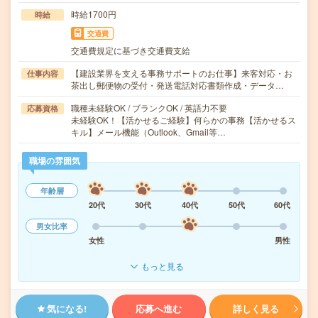
時給1700円
時給
交通費
交通費規定に基づき交通費支給
【建設業界を支える事務サポートのお仕事】来客対応・お
仕事内容
茶出し郵便物の受付・発送電話対応書類作成・データ…
職種未経験OK / ブランクOK / 英語力不要
応募資格
未経験OK！【活かせるご経験】何らかの事務【活かせるス
キル】メール機能（Outlook、Gmail等…
職場の雰囲気
年齢層
20代
30代
40代
50代
60代
男女比率
女性
男性
もっと見る
気になる!
応募へ進む
詳しく見る