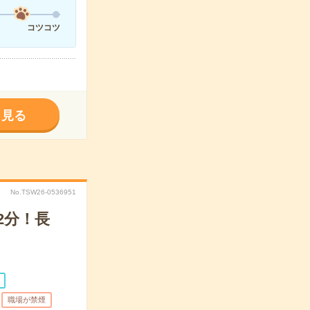
コツコツ
く見る
No.TSW26-0536951
2分！長
職場が禁煙