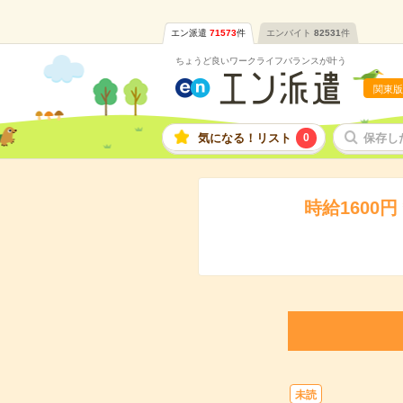
エン派遣
71573
件
エンバイト
82531
件
ちょうど良いワークライフバランスが叶う
関東版
気になる！リスト
0
保存し
時給160
未読