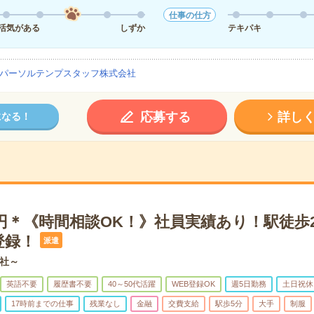
仕事の仕方
活気がある
しずか
テキパキ
パーソルテンプスタッフ株式会社
応募する
詳し
になる！
0円＊《時間相談OK！》社員実績あり！駅徒歩
登録！
派遣
社～
英語不要
履歴書不要
40～50代活躍
WEB登録OK
週5日勤務
土日祝休
17時前までの仕事
残業なし
金融
交費支給
駅歩5分
大手
制服