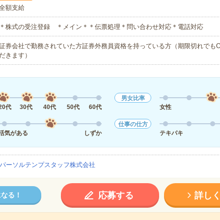
全額支給
＊株式の受注登録 ＊メイン＊＊伝票処理＊問い合わせ対応＊電話対応
証券会社で勤務されていた方証券外務員資格を持っている方（期限切れでもO
だきます）
男女比率
20代
30代
40代
50代
60代
女性
仕事の仕方
活気がある
しずか
テキパキ
パーソルテンプスタッフ株式会社
応募する
詳し
になる！