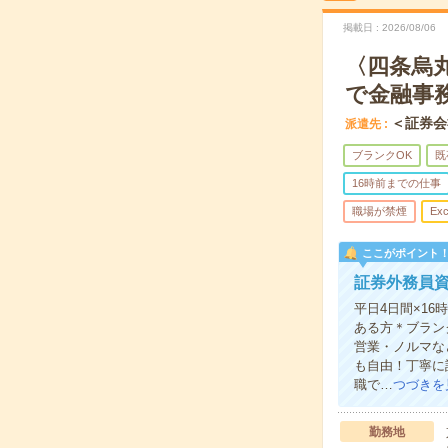
掲載日
2026/08/06
〈四条烏
で金融事
＜証券会
派遣先
ブランクOK
既
16時前までの仕事
職場が禁煙
Exc
ここがポイント
証券外務員資
平日4日間×1
ある方＊ブラン
営業・ノルマな
も自由！丁寧に
職で…
つづきを
勤務地