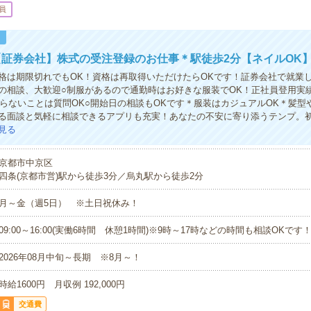
員
！
証券会社】株式の受注登録のお仕事＊駅徒歩2分【ネイルOK
格は期限切れでもOK！資格は再取得いただけたらOKです！証券会社で就業
の相談、大歓迎○制服があるので通勤時はお好きな服装でOK！正社員登用実
からないことは質問OK○開始日の相談もOKです＊服装はカジュアルOK＊髪型
る面談と気軽に相談できるアプリも充実！あなたの不安に寄り添うテンプ。
見る
京都市中京区
四条(京都市営)駅から徒歩3分／烏丸駅から徒歩2分
月～金（週5日） ※土日祝休み！
09:00～16:00(実働6時間 休憩1時間)※9時～17時などの時間も相談OKです
2026年08月中旬～長期 ※8月～！
時給1600円 月収例 192,000円
交通費