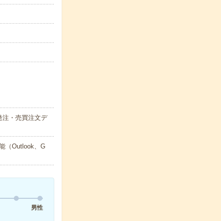
発注・売買注文デ
utlook、G
男性