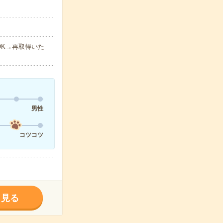
K→再取得いた
男性
コツコツ
く見る