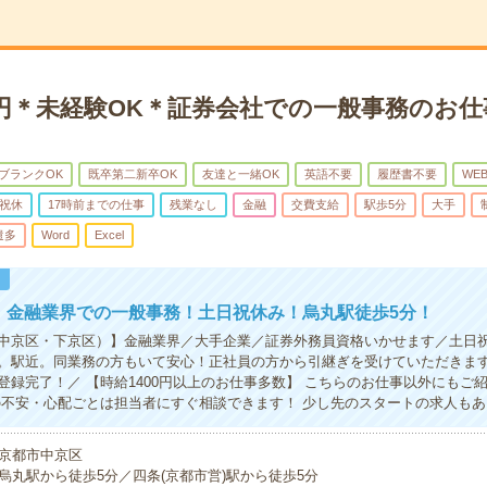
0円＊未経験OK＊証券会社での一般事務のお
ブランクOK
既卒第二新卒OK
友達と一緒OK
英語不要
履歴書不要
WE
祝休
17時前までの仕事
残業なし
金融
交費支給
駅歩5分
大手
遣多
Word
Excel
！
円！金融業界での一般事務！土日祝休み！烏丸駅徒歩5分！
中京区・下京区）】金融業界／大手企業／証券外務員資格いかせます／土日
。駅近。同業務の方もいて安心！正社員の方から引継ぎを受けていただきま
で登録完了！／ 【時給1400円以上のお仕事多数】 こちらのお仕事以外にもご
の不安・心配ごとは担当者にすぐ相談できます！ 少し先のスタートの求人もあ
京都市中京区
烏丸駅から徒歩5分／四条(京都市営)駅から徒歩5分