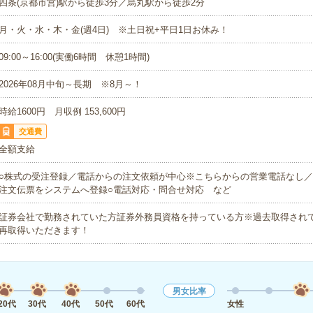
四条(京都市営)駅から徒歩3分／烏丸駅から徒歩2分
月・火・水・木・金(週4日) ※土日祝+平日1日お休み！
09:00～16:00(実働6時間 休憩1時間)
2026年08月中旬～長期 ※8月～！
時給1600円 月収例 153,600円
交通費
全額支給
○株式の受注登録／電話からの注文依頼が中心※こちらからの営業電話なし／
注文伝票をシステムへ登録○電話対応・問合せ対応 など
証券会社で勤務されていた方証券外務員資格を持っている方※過去取得されて
再取得いただきます！
男女比率
20代
30代
40代
50代
60代
女性