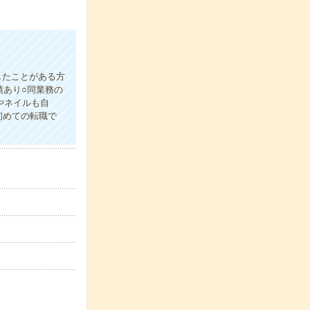
】
したことがある方
績あり○同業務の
やネイルも自
初めての転職で
！