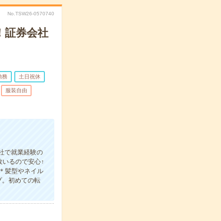
No.TSW26-0570740
！証券会社
勤務
土日祝休
服装自由
会社で就業経験の
数いるので安心↑
＊髪型やネイル
プ。初めての転