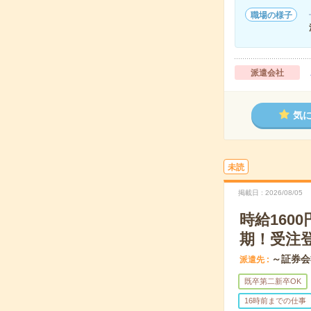
職場の様子
派遣会社
気
未読
掲載日
2026/08/05
時給160
期！受注
～証券会
派遣先
既卒第二新卒OK
16時前までの仕事