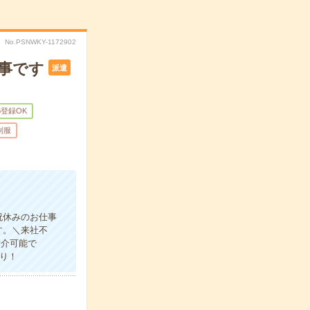
No.PSNWKY-1172902
仕事です
派遣
B登録OK
制服
祝休みのお仕事
す。＼来社不
紹介可能で
り！