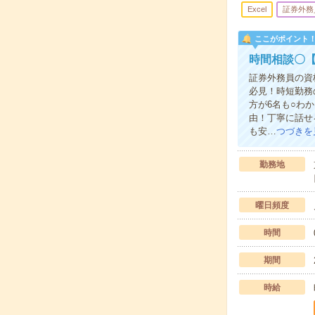
Excel
証券外務
ここがポイント
時間相談〇【
証券外務員の資
必見！時短勤務
方が6名も○わ
由！丁寧に話せ
も安…
つづきを
勤務地
曜日頻度
時間
期間
時給