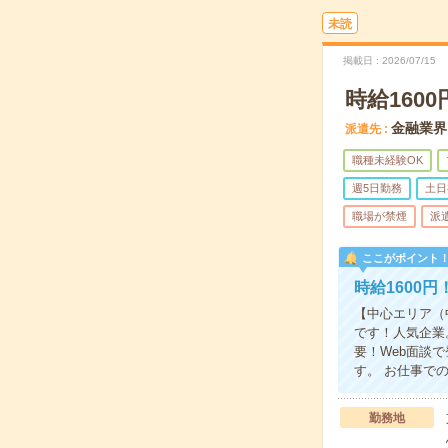
未読
掲載日
2026/07/15
時給160
金融業界
派遣先
職種未経験OK
週5日勤務
土日
職場が禁煙
派
ここがポイント
時給1600
【中心エリア（
です！人気企業
要！Web面談
す。 お仕事で
勤務地