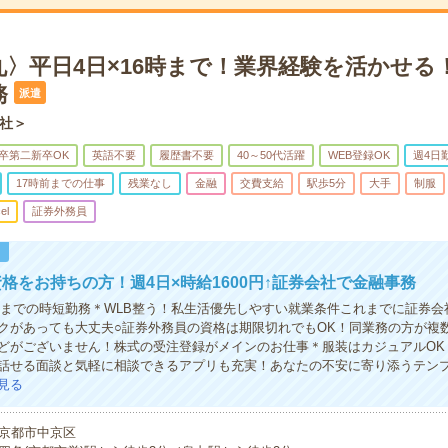
丸〉平日4日×16時まで！業界経験を活かせる
務
派遣
社＞
卒第二新卒OK
英語不要
履歴書不要
40～50代活躍
WEB登録OK
週4日
17時前までの仕事
残業なし
金融
交費支給
駅歩5分
大手
制服
el
証券外務員
！
格をお持ちの方！週4日×時給1600円↑証券会社で金融事務
6時までの時短勤務＊WLB整う！私生活優先しやすい就業条件これまでに証券
クがあっても大丈夫○証券外務員の資格は期限切れでもOK！同業務の方が複
どがございません！株式の受注登録がメインのお仕事＊服装はカジュアルOK
話せる面談と気軽に相談できるアプリも充実！あなたの不安に寄り添うテン
見る
京都市中京区