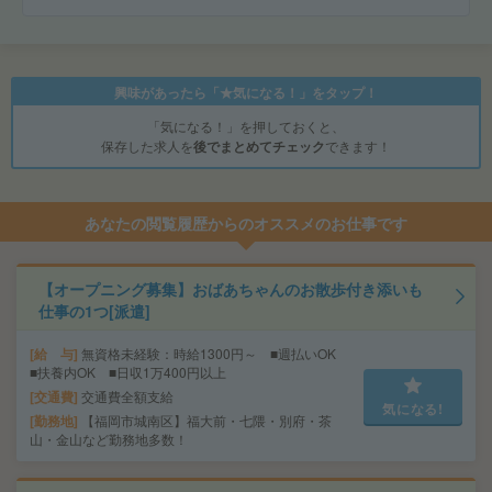
興味があったら「★気になる！」をタップ！
「気になる！」を押しておくと、
保存した求人を
後でまとめてチェック
できます！
あなたの閲覧履歴からのオススメのお仕事です
【オープニング募集】おばあちゃんのお散歩付き添いも
仕事の1つ[派遣]
給 与
無資格未経験：時給1300円～ ■週払いOK
■扶養内OK ■日収1万400円以上
交通費
交通費全額支給
気になる!
勤務地
【福岡市城南区】福大前・七隈・別府・茶
山・金山など勤務地多数！