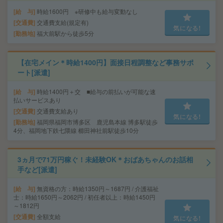
給 与
時給1600円 ※研修中も給与変動なし
交通費
交通費支給(規定有)
気になる!
勤務地
福大前駅から徒歩5分
【在宅メイン＊時給1400円】面接日程調整など事務サポ
ート[派遣]
給 与
時給1400円＋交 ■給与の前払いが可能な速
払いサービスあり
交通費
交通費支給あり
気になる!
勤務地
福岡県福岡市博多区 鹿児島本線 博多駅徒歩
4分、福岡地下鉄七隈線 櫛田神社前駅徒歩10分
3ヵ月で71万円稼ぐ！未経験OK＊おばあちゃんのお話相
手など[派遣]
給 与
無資格の方：時給1350円～1687円 / 介護福祉
士：時給1650円～2062円 / 初任者以上：時給1450円
～1812円
交通費
全額支給
気になる!