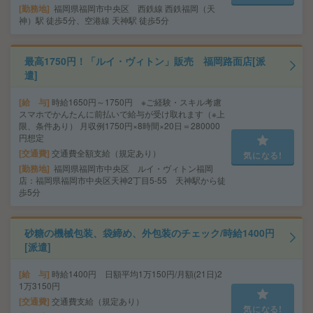
勤務地
福岡県福岡市中央区 西鉄線 西鉄福岡（天
神）駅 徒歩5分、空港線 天神駅 徒歩5分
最高1750円！「ルイ・ヴィトン」販売 福岡路面店[派
遣]
給 与
時給1650円～1750円 ※ご経験・スキル考慮
スマホでかんたんに前払いで給与が受け取れます（※上
限、条件あり） 月収例1750円×8時間×20日＝280000
円想定
交通費
交通費全額支給（規定あり）
気になる!
勤務地
福岡県福岡市中央区 ルイ・ヴィトン福岡
店：福岡県福岡市中央区天神2丁目5-55 天神駅から徒
歩5分
砂糖の機械包装、袋締め、外包装のチェック/時給1400円
[派遣]
給 与
時給1400円 日額平均1万150円/月額(21日)2
1万3150円
交通費
交通費支給（規定あり）
気になる!