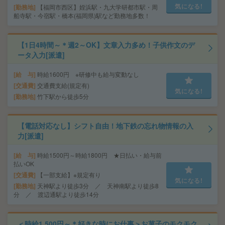
気になる!
勤務地
【福岡市西区】姪浜駅・九大学研都市駅・周
船寺駅・今宿駅・橋本(福岡県)駅など勤務地多数！
【1日4時間～＊週2～OK】文章入力多め！子供作文のデ
ータ入力[派遣]
給 与
時給1600円 ※研修中も給与変動なし
交通費
交通費支給(規定有)
気になる!
勤務地
竹下駅から徒歩5分
【電話対応なし】シフト自由！地下鉄の忘れ物情報の入
力[派遣]
給 与
時給1500円～時給1800円 ★日払い・給与前
払いOK
交通費
【一部支給】※規定有り
気になる!
勤務地
天神駅より徒歩3分 ／ 天神南駅より徒歩8
分 ／ 渡辺通駅より徒歩14分
＜時給1,500円～＊好きな時にお仕事＞お菓子のモクモク