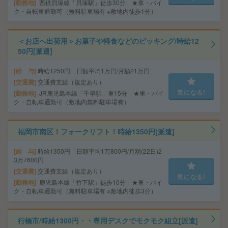
勤務地
西鉄貝塚線「貝塚駅」徒歩30分 ★車・バイ
ク・自転車通勤可（無料駐車場有 ※敷地内徒歩1分）
＜お店へ出荷用＞お菓子や軽食などのピッキング/時給12
50円[派遣]
給 与
時給1250円 日額平均1万円/月額21万円
交通費
交通費支給（規定あり）
気になる!
勤務地
JR鹿児島本線「千早駅」車15分 ★車・バイ
ク・自転車通勤可（敷地内無料駐車場有）
福岡市南区！フォークリフト！時給1350円[派遣]
給 与
時給1350円 日額平均1万800円/月額(22日)2
3万7600円
交通費
交通費支給（規定あり）
気になる!
勤務地
鹿児島本線「竹下駅」徒歩10分 ★車・バイ
ク・自転車通勤可（無料駐車場有 ※敷地内徒歩3分）
行橋市/時給1300円・・専用デスクでモクモク組立[派遣]