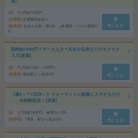
遣]
給 与
時給1400円
交通費
交通費支給有り
気になる!
勤務地
弥生が丘駅～車5分 ※車通勤・バイク通勤O
K
高時給1600円＊データ入力＊氏名や住所などのモクモク
入力[派遣]
給 与
時給1500～1600円
勤務地
博多駅より徒歩5分
気になる!
《週3～＊1日5h～》フォーマットに順番に入力するだけ
♩♩未経験歓迎！[派遣]
給 与
時給1400円 ★週払いOK
勤務地
「博多」駅から徒歩5分
気になる!