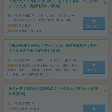
＊大人気＊＼月収27万円以上／もくもく書類チェックや
データ入力！電話対応ナシ[派遣]
給 与
時給1550円 ◎日払いOK ＊月収イメー
ジ： 時給1,550円×1日8時間×月22日間 =272,800円～
交通費
規定支給
気になる!
勤務地
天神駅 徒歩4分
✨未経験OK✨宛先などデータ入力、郵便作成事務｜髪色
ネイル服装自由【日払有】[派遣]
給 与
時給1500円～1600円 ■日払い、週払い有
勤務地
呉服町駅より徒歩5分～他にも、祇園・天神・
天神南・赤坂・中洲川端・渡辺通・薬院・博多・唐人
気になる!
町・西新、等々勤務地多数☆彡
座り仕事！高時給！車通勤OK！土日休み！製品の入出荷
作業[派遣]
給 与
時給1350円
交通費
交通費支給有り