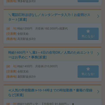
勤務地
博多駅徒歩3分
＼電話応対ほぼなし／カンタンデータ入力！お盆明けス
タート[派遣]
給 与
時給1200円 月収例 192,000円+残業代
交通費
全額支給
気になる!
勤務地
高宮駅徒歩3分
時給1400円＊＼週3～4日の在宅OK／人気のためエントリ
ーはお早めに＊事務[派遣]
給 与
時給1400円 月収例 210,000円
交通費
全額支給
気になる!
勤務地
薬院駅徒歩2分
≪人気の学校勤務≫10-14時までの時短勤務＊書籍の登録
など[派遣]
給 与
時給1145円＋交 【月収例】91,600円～ ■