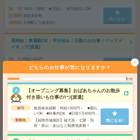
給 与
1600～1800 ★日払い・給与前払いOK
交通費
別途支給有
気になる!
勤務地
天神駅より徒歩3分
高時給！車通勤OK！平日休み！日勤のお仕事！ベッドメ
イキング[派遣]
給 与
時給1400円
交通費
交通費支給有り
どちらのお仕事が気になりますか？
気になる!
勤務地
加布里駅～車16分 ※車通勤OK
1
/10
【オープニング募集】おばあちゃんのお散歩
【週2・4時間～OK】博多駅内の落とし物のデータ入力＊
付き添いも仕事の1つ[派遣]
急募20名[派遣]
無資格未経験：時給1300円～ ■週払
給与
給 与
時給1600円
いOK ■扶養内OK ■日収1万400円以
交通費
交通費支給(規定有)
上
気になる!
【福岡市城南区】福大前・七隈・別
気になる!
勤務地
勤務地
博多・呉服町・東比恵駅から徒歩5分
府・茶山・金山など勤務地多数！