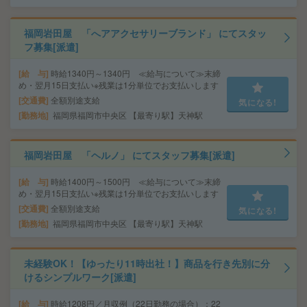
福岡岩田屋 「へアアクセサリーブランド」 にてスタッ
フ募集[派遣]
給 与
時給1340円～1340円 ≪給与について≫末締
め・翌月15日支払い※残業は1分単位でお支払いします
交通費
全額別途支給
気になる!
勤務地
福岡県福岡市中央区 【最寄り駅】天神駅
福岡岩田屋 「ヘルノ」 にてスタッフ募集[派遣]
給 与
時給1400円～1500円 ≪給与について≫末締
め・翌月15日支払い※残業は1分単位でお支払いします
交通費
全額別途支給
気になる!
勤務地
福岡県福岡市中央区 【最寄り駅】天神駅
未経験OK！【ゆったり11時出社！】商品を行き先別に分
けるシンプルワーク[派遣]
給 与
時給1208円／月収例（22日勤務の場合）：22