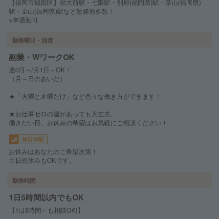
【福岡市城南区】福大前駅・七隈駅・別府(福岡県)駅・茶山(福岡県)
駅・金山(福岡県)駅など勤務地多数！
※車通勤可
勤務曜日・頻度
副業・WワークOK
週0日～/月1日～OK！
（月～日のあいだ）
★「火曜と木曜だけ」など色々な働き方ができます！
★お仕事ゼロの週があっても大丈夫。
働きたい日、お休みの希望はお気軽にご相談ください！
休日休暇
お休みはあなたのご希望次第！
土日祝休みもOKです。
勤務時間
1日5時間以内でもOK
【1日3時間～も相談OK!】