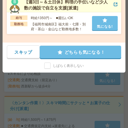
【年齢不問＊週3日～OK】病院内でカルテ運び＊メッセ
【週3日～＆土日休】料理の手伝いなど少人
ンジャー[派遣]
数の施設で自立を支援[派遣]
時給1350円～ ■週払いOK
給 与
時給1100円～
給与
【福岡市城南区】福大前・七隈・別
交通費
交通費規定内支給
勤務地
気になる!
府・茶山・金山など勤務地多数！
気になる!
勤務地
【福岡市城南区】福大前・七隈・別府・茶
山・金山など勤務地多数！
スキップ
どちらも気になる！
【官公庁】給付金の申請情報のもくもく入力＜週3～＞[派
遣]
しばらく表示しない
給 与
時給1500～1650円 ※日払いOK(規定あり)
※スキルにより応相談
交通費
交通費支給（規定あり）
気になる!
勤務地
西新駅から徒歩4分
〈カンタン作業！〉スキマ時間にサクッと＊お菓子の仕
分け[派遣]
給 与
時給1,500円～1,875円
交通費
■ 交通費規定内支給 ※派遣先による