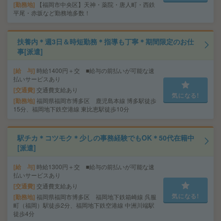
勤務地
【福岡市中央区】天神・薬院・唐人町・西鉄
平尾・赤坂など勤務地多数！
扶養内＊週3日＆時短勤務＊指導も丁寧＊期間限定のお仕
事[派遣]
給 与
時給1400円＋交 ■給与の前払いが可能な速
払いサービスあり
交通費
交通費支給あり
気になる!
勤務地
福岡県福岡市博多区 鹿児島本線 博多駅徒歩
15分、福岡地下鉄空港線 東比恵駅徒歩10分
駅チカ＊コツモク＊少しの事務経験でもOK＊50代在籍中
[派遣]
給 与
時給1300円＋交 ■給与の前払いが可能な速
払いサービスあり
交通費
交通費支給あり
気になる!
勤務地
福岡県福岡市博多区 福岡地下鉄箱崎線 呉服
町（福岡）駅徒歩2分、福岡地下鉄空港線 中洲川端駅
徒歩4分