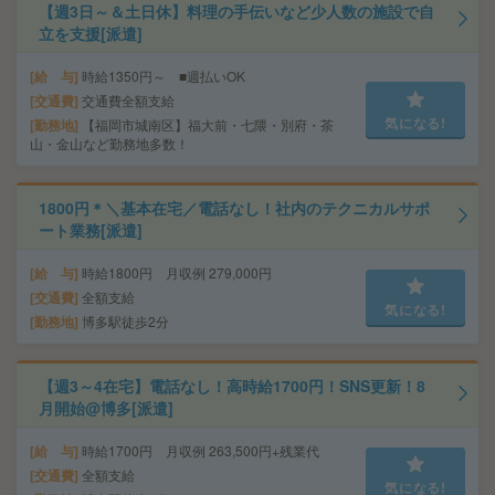
【週3日～＆土日休】料理の手伝いなど少人数の施設で自
立を支援[派遣]
給 与
時給1350円～ ■週払いOK
交通費
交通費全額支給
気になる!
勤務地
【福岡市城南区】福大前・七隈・別府・茶
山・金山など勤務地多数！
1800円＊＼基本在宅／電話なし！社内のテクニカルサポ
ート業務[派遣]
給 与
時給1800円 月収例 279,000円
交通費
全額支給
気になる!
勤務地
博多駅徒歩2分
【週3～4在宅】電話なし！高時給1700円！SNS更新！8
月開始@博多[派遣]
給 与
時給1700円 月収例 263,500円+残業代
交通費
全額支給
気になる!