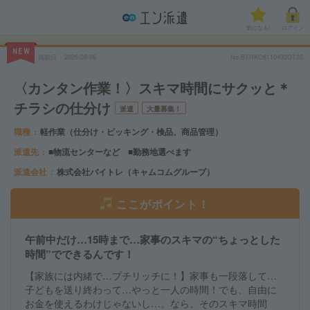
気になる!
ログイン
NEW
掲載日
2026/08/06
No.BTRKO8110432GT20
〈カンタン作業！〉スキマ時間にサクッと＊
チラシの仕分け
派遣
大量募集！
職種
軽作業（仕分け・ピッキング・検品、商品管理）
派遣先
■物流センターなど ■勤務地選べます
派遣会社
株式会社バイトレ（キャムコムグループ）
ここがポイント！
午前中だけ…15時まで…家事のスキマの“ちょっとした
時間”でできるんです！
【家族には内緒で…プチリッチに！】家事も一段落して…
子どもを送り終わって…やっと一人の時間！でも、自由に
お金を使えるわけじゃないし…。なら、そのスキマ時間