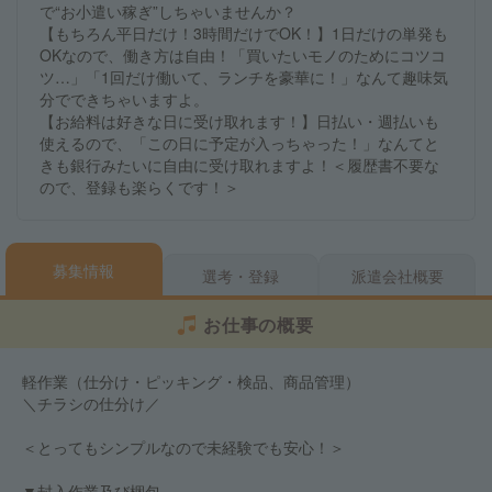
で“お小遣い稼ぎ”しちゃいませんか？
【もちろん平日だけ！3時間だけでOK！】1日だけの単発も
OKなので、働き方は自由！「買いたいモノのためにコツコ
ツ…」「1回だけ働いて、ランチを豪華に！」なんて趣味気
分でできちゃいますよ。
【お給料は好きな日に受け取れます！】日払い・週払いも
使えるので、「この日に予定が入っちゃった！」なんてと
きも銀行みたいに自由に受け取れますよ！＜履歴書不要な
ので、登録も楽らくです！＞
募集情報
選考・登録
派遣会社概要
お仕事の概要
軽作業（仕分け・ピッキング・検品、商品管理）
＼チラシの仕分け／
＜とってもシンプルなので未経験でも安心！＞
▼封入作業及び梱包