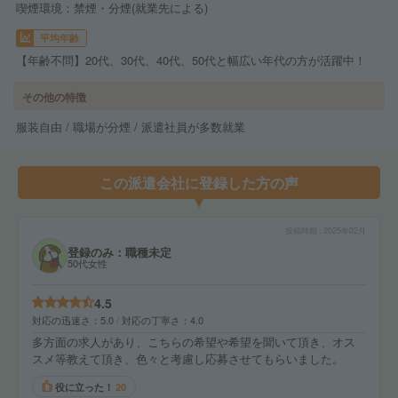
喫煙環境：禁煙・分煙(就業先による)
平均年齢
【年齢不問】20代、30代、40代、50代と幅広い年代の方が活躍中！
その他の特徴
服装自由 / 職場が分煙 / 派遣社員が多数就業
この派遣会社に登録した方の声
投稿時期
2025年02月
登録のみ：職種未定
50代女性
4.5
対応の迅速さ
5.0
対応の丁寧さ
4.0
多方面の求人があり、こちらの希望や希望を聞いて頂き、オス
スメ等教えて頂き、色々と考慮し応募させてもらいました。
役に立った！
20