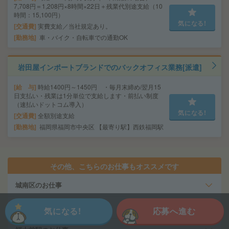
7,708円＝1,208円×8時間×22日＋残業代別途支給（10
時間：15,100円）
気になる!
交通費
実費支給／当社規定あり。
勤務地
車・バイク・自転車での通勤OK
岩田屋インポートブランドでのバックオフィス業務[派遣]
給 与
時給1400円～1450円 ・毎月末締め/翌月15
日支払い・残業は1分単位で支給します・前払い制度
（速払いドットコム導入）
気になる!
交通費
全額別途支給
勤務地
福岡県福岡市中央区 【最寄り駅】西鉄福岡駅
その他、こちらのお仕事もオススメです
城南区のお仕事
福岡市地下鉄七隈線のお仕事
気になる!
応募へ進む