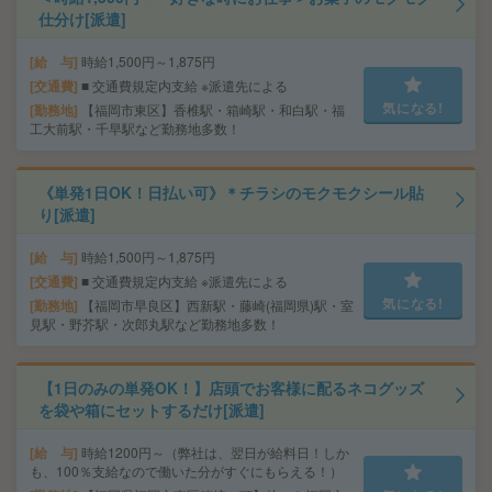
仕分け[派遣]
給 与
時給1,500円～1,875円
交通費
■ 交通費規定内支給 ※派遣先による
気になる!
勤務地
【福岡市東区】香椎駅・箱崎駅・和白駅・福
工大前駅・千早駅など勤務地多数！
《単発1日OK！日払い可》＊チラシのモクモクシール貼
り[派遣]
給 与
時給1,500円～1,875円
交通費
■ 交通費規定内支給 ※派遣先による
気になる!
勤務地
【福岡市早良区】西新駅・藤崎(福岡県)駅・室
見駅・野芥駅・次郎丸駅など勤務地多数！
【1日のみの単発OK！】店頭でお客様に配るネコグッズ
を袋や箱にセットするだけ[派遣]
給 与
時給1200円～（弊社は、翌日が給料日！しか
も、100％支給なので働いた分がすぐにもらえる！）