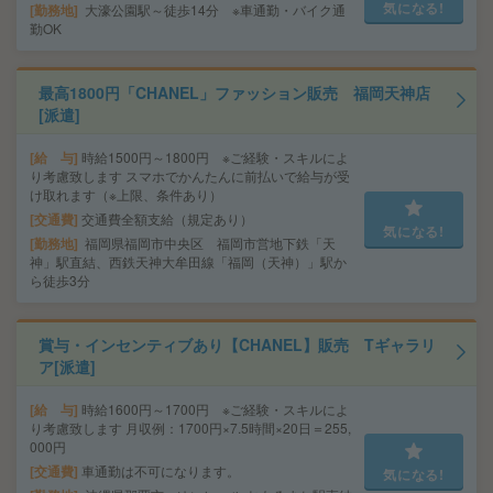
気になる!
勤務地
大濠公園駅～徒歩14分 ※車通勤・バイク通
勤OK
最高1800円「CHANEL」ファッション販売 福岡天神店
[派遣]
給 与
時給1500円～1800円 ※ご経験・スキルによ
り考慮致します スマホでかんたんに前払いで給与が受
け取れます（※上限、条件あり）
交通費
交通費全額支給（規定あり）
気になる!
勤務地
福岡県福岡市中央区 福岡市営地下鉄「天
神」駅直結、西鉄天神大牟田線「福岡（天神）」駅か
ら徒歩3分
賞与・インセンティブあり【CHANEL】販売 Tギャラリ
ア[派遣]
給 与
時給1600円～1700円 ※ご経験・スキルによ
り考慮致します 月収例：1700円×7.5時間×20日＝255,
000円
交通費
車通勤は不可になります。
気になる!