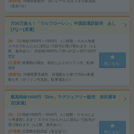
勤務地
沖縄県那覇市 ゆいレール おもろまち駅直結
（徒歩1分）
月30万超も！「ラルフローレン」中国語通訳販売 あし
びなー[派遣]
給 与
時給1850円～1950円 ※ご経験・スキル考慮
スマホでかんたんに前払いで給与が受け取れます（※上
限、条件あり） 月収例1950円×7.5h×21日＝307125円
想定
交通費
車通勤の場合、規定によりガソリン代・駐車
気になる!
場有
勤務地
沖縄県豊見城市 赤嶺駅から車で15分※車通
勤も可（ガソリン代支給、駐車場あり）
最高時給1600円「Dior」ラグジュアリー販売 岩田屋本
店[派遣]
給 与
時給1500円～1600円 ※ご経験・スキルによ
り考慮致します！ スマホでかんたんに前払いで給与が
受け取れます（※上限、条件あり）
交通費
交通費全額支給（規定あり）
気になる!