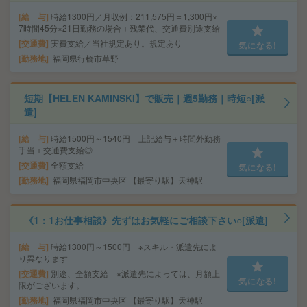
給 与
時給1300円／月収例：211,575円＝1,300円×
7時間45分×21日勤務の場合＋残業代、交通費別途支給
交通費
実費支給／当社規定あり。規定あり
気になる!
勤務地
福岡県行橋市草野
短期【HELEN KAMINSKI】で販売｜週5勤務｜時短○[派
遣]
給 与
時給1500円～1540円 上記給与＋時間外勤務
手当＋交通費支給◎
交通費
全額支給
気になる!
勤務地
福岡県福岡市中央区 【最寄り駅】天神駅
《1：1お仕事相談》先ずはお気軽にご相談下さい○[派遣]
給 与
時給1300円～1500円 ※スキル・派遣先によ
り異なります
交通費
別途、全額支給 ※派遣先によっては、月額上
気になる!
限がございます。
勤務地
福岡県福岡市中央区 【最寄り駅】天神駅