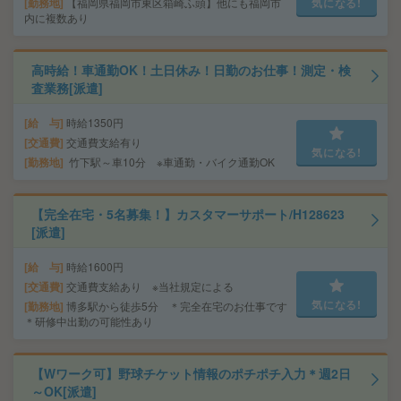
勤務地
【福岡県福岡市東区箱崎ふ頭】他にも福岡市
気になる!
内に複数あり
高時給！車通勤OK！土日休み！日勤のお仕事！測定・検
査業務[派遣]
給 与
時給1350円
交通費
交通費支給有り
気になる!
勤務地
竹下駅～車10分 ※車通勤・バイク通勤OK
【完全在宅・5名募集！】カスタマーサポート/H128623
[派遣]
給 与
時給1600円
交通費
交通費支給あり ※当社規定による
気になる!
勤務地
博多駅から徒歩5分 ＊完全在宅のお仕事です
＊研修中出勤の可能性あり
【Wワーク可】野球チケット情報のポチポチ入力＊週2日
～OK[派遣]