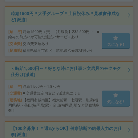
時給1500円＊大手グループ＊土日祝休み＊見積書作成な
ど[派遣]
給 与
時給1500円＋交 【月収例】232,500円～ ■
給与の前払いが可能な速払いサービスあり
交通費
交通費支給あり
気になる!
勤務地
福岡県福岡市西区 筑肥線 今宿駅徒歩5分
＜時給1,500円～＊好きな時にお仕事＞文房具のモクモク
仕分け[派遣]
給 与
時給1,500円～1,875円
交通費
■ 交通費規定内支給 ※派遣先による
勤務地
【福岡市城南区】福大前駅・七隈駅・別府(福
気になる!
岡県)駅・茶山(福岡県)駅・金山(福岡県)駅など勤務地多
数！
【100名募集！＊週3からOK】健康診断の結果入力のお仕
事[派遣]