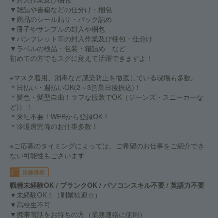
▼雑誌や書籍などの仕分け・梱包
▼商品のシール貼り・パック詰め
▼冊子やサンプルの封入や梱包
▼パンフレット等の封入作業及び梱包・仕分け
▼ラベルの検品・包装・箱詰め など
初めての方でもスグに覚えて活躍できますよ！
※マスク着用、消毒など感染防止を徹底している現場も多数。
＊日払い・週払いOK(2～3営業日後振込)！
＊髪色・髪型自由！ラフな服装でOK（ジーンズ・スニーカーな
ど)）！
＊来社不要！WEBから登録OK！
＊冷暖房完備のお仕事多数！
※ご応募のタイミングによっては、ご希望のお仕事をご紹介でき
ない可能性もございます
応募資格
職種未経験OK / ブランクOK / パソコンスキル不要 / 英語力不要
▼未経験OK！（副業歓迎☆）
▼高校生不可
▼携帯電話をお持ちの方（業務連絡に使用）