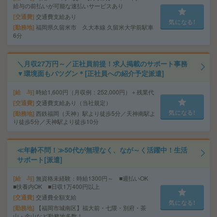
給与の前払いが可能な速払いサービスあり
交通費
交通費支給あり
気になる!
勤務地
福岡県久留米市 久大本線 久留米大学前駅車
6分
＼月収27万円～／正社員前提！求人掲載のサポート事務
▼環境面もバツグン＊[正社員への紹介予定派遣]
給 与
時給1,600円（月収例：252,000円）＋残業代
交通費
交通費支給あり（当社規定）
気になる!
勤務地
西鉄福岡（天神）駅より徒歩5分／天神南駅よ
り徒歩5分／天神駅より徒歩10分
≪年齢不問！≫50代が無理なく、なが～く活躍中！生活
サポート[派遣]
給 与
無資格未経験：時給1300円～ ■週払いOK
■扶養内OK ■日収1万400円以上
交通費
交通費全額支給
気になる!
勤務地
【福岡市城南区】福大前・七隈・別府・茶
山・金山など勤務地多数！