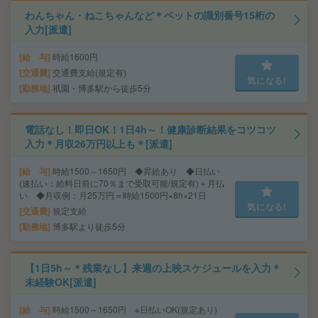
わんちゃん・ねこちゃんなど＊ペットの識別番号15桁の
入力[派遣]
給 与
時給1600円
交通費
交通費支給(規定有)
気になる!
勤務地
祇園・博多駅から徒歩5分
電話なし！即日OK！1日4h～！健康診断結果をコツコツ
入力＊月収26万円以上も＊[派遣]
給 与
時給1500～1650円 ◆昇給あり ◆日払い
(速払い：給料日前に70％まで受取可能/規定有)＋月払
い ◆月収例：月25万円＝時給1500円×8h×21日
気になる!
交通費
規定支給
勤務地
博多駅より徒歩5分
【1日5h～＊残業なし】来週の上映スケジュールを入力＊
未経験OK[派遣]
給 与
時給1500～1650円 ※日払いOK(規定あり)