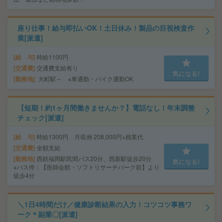
座り仕事！給与即払いOK！土日休み！製品の目視検査作
業[派遣]
給 与
時給1100円
交通費
交通費支給有り
気になる!
勤務地
大町駅～ ※車通勤・バイク通勤OK
【短期！約1ヶ月間働きませんか？】電話なし！年末調整
チェック[派遣]
給 与
時給1300円 月収例 208,000円+残業代
交通費
全額支給
勤務地
西鉄福岡駅民間バス20分、西新駅徒歩20分
気になる!
※バス停：【医師会館・ソフトリサーチパーク前】より
徒歩4分
＼1日4時間だけ／健康診断結果の入力！コツコツ事務ワ
ーク＊副業〇[派遣]