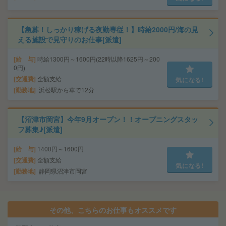
【急募！しっかり稼げる夜勤専従！】時給2000円/海の見
える施設で見守りのお仕事[派遣]
給 与
時給1300円～1600円(22時以降1625円～200
0円)
交通費
全額支給
気になる!
勤務地
浜松駅から車で12分
【沼津市岡宮】今年9月オープン！！オープニングスタッ
フ募集♪[派遣]
給 与
1400円～1600円
交通費
全額支給
気になる!
勤務地
静岡県沼津市岡宮
その他、こちらのお仕事もオススメです