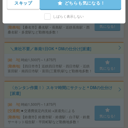
スキップ
どちらも気になる！
り[派遣]
給 与
時給1,500円～1,875円
しばらく表示しない
交通費
■ 交通費規定内支給 ※派遣先による
気になる!
勤務地
【桑名市】桑名駅・長島駅・近鉄長島駅・西
桑名駅・多度駅など勤務地多数！
＼来社不要／単発1日OK＊DMの仕分け[派遣]
給 与
時給1,500円～1,875円
勤務地
【四日市市】近鉄四日市駅・四日市駅・近鉄
気になる!
富田駅・南四日市駅・富田(三重県)駅など勤務地多数！
〈カンタン作業！〉スキマ時間にサクッと＊DMの仕分け
[派遣]
給 与
時給1,500円～1,875円
交通費
■ 交通費規定内支給 ※派遣先による
気になる!
勤務地
【鈴鹿市】鈴鹿市駅・鈴鹿駅・白子駅・鈴鹿
サーキット稲生駅・平田町駅など勤務地多数！