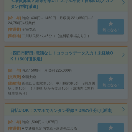
＜増員募集＞結果が早い！スキル不要！日勤のみ／カン
タン作業[派遣]
給 与
時給1430円～1450円 月収例 221,650円～2
24,750円+残業代
交通費
全額支給
気になる!
勤務地
二川駅民間バス5分（【無料駐車場あり】）
<四日市野田>電話なし！コツコツデータ入力！未経験O
K！1500円[派遣]
給 与
時給1500円 月収例 225,000円
交通費
全額支給
勤務地
近鉄四日市駅車5分、中川原駅車5分 ※阿倉川
気になる!
駅：車10分 ！川原町駅から徒歩15分（敷地内に無料
駐車場あり）
日払いOK！スマホでカンタン登録＊DMの仕分け[派遣]
給 与
時給1,500円～1,875円
交通費
■ 交通費規定内支給 ※派遣先による