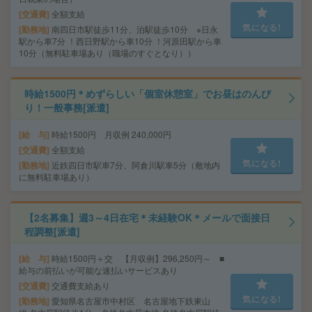
交通費
全額支給
気になる!
勤務地
南四日市駅徒歩11分、泊駅徒歩10分 ※日永
駅から車7分 ！西日野駅から車10分 ！河原田駅から車
10分（無料駐車場あり（職場のすぐとなり））
時給1500円＊めずらしい「個室休憩室」でお昼はのんび
り！一般事務[派遣]
給 与
時給1500円 月収例 240,000円
交通費
全額支給
気になる!
勤務地
近鉄四日市駅車7分、阿倉川駅車5分（敷地内
に無料駐車場あり）
【2名募集】週3～4日在宅＊未経験OK＊メールで面接日
程調整[派遣]
給 与
時給1500円＋交 【月収例】296,250円～ ■
給与の前払いが可能な速払いサービスあり
交通費
交通費支給あり
気になる!
勤務地
愛知県名古屋市中村区 名古屋地下鉄東山