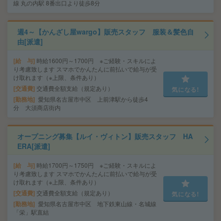
線 丸の内駅 8番出口より徒歩8分
週4～【かんざし屋wargo】販売スタッフ 服装＆髪色自
由[派遣]
給 与
時給1600円～1700円 ※ご経験・スキルによ
り考慮致します スマホでかんたんに前払いで給与が受
け取れます（※上限、条件あり）
交通費
交通費全額支給（規定あり）
気になる!
勤務地
愛知県名古屋市中区 上前津駅から徒歩4
分 大須商店街内
オープニング募集【ルイ・ヴィトン】販売スタッフ HA
ERA[派遣]
給 与
時給1700円～1750円 ※ご経験・スキルによ
り考慮致します スマホでかんたんに前払いで給与が受
け取れます（※上限、条件あり）
交通費
交通費全額支給（規定あり）
気になる!
勤務地
愛知県名古屋市中区 地下鉄東山線・名城線
「栄」駅直結