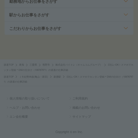
勤務地からお仕事をさがす
駅からお仕事をさがす
こだわりからお仕事をさがす
派遣TOP
東海
三重県
熊野市
株式会社バイトレ（キャムコムグループ）
日払いOK！スマホでカ
ンタン登録＊DMの仕分け（108787971）の派遣の仕事詳細
派遣TOP
ＪＲ紀勢本線(亀山－新宮)
新鹿駅
日払いOK！スマホでカンタン登録＊DMの仕分け（10878797
1）の派遣の仕事詳細
個人情報の取り扱いについて
ご利用規約
ヘルプ・お問い合わせ
掲載のお問い合わせ
エン会社概要
サイトマップ
Copyright © en Inc.