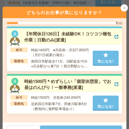
気になる!
勤務地
【松阪市】松阪駅・伊勢中川駅・東松阪駅・
松ケ崎(三重県)駅・伊勢中原駅など勤務地多数！
どちらのお仕事が気になりますか？
1
/10
〈月1日～で副業にピッタリ＊時給1,500円～〉DMのカン
タン仕分け[派遣]
【年間休日126日】未経験OK！コツコツ梱包
作業｜日勤のみ[派遣]
給 与
時給1,500円～1,875円
交通費
■ 交通費規定内支給 ※派遣先による
時給1400円 ●月収例：月227,850円
給与
気になる!
勤務地
【亀山市】亀山(三重県)駅・加太(三重県)駅・
（月21日就業の場合）
井田川駅・下庄駅・関(三重県)駅など勤務地多数！
南四日市駅徒歩11分、泊駅徒歩10分
気になる!
勤務地
※日永駅から車7分 ！西日野駅から車1
0分 ！河原田駅から車10分（無料駐車
給与即払いOK！高時給！日勤のお仕事！組立・検査・運
場あり（職場のすぐとなり））
時給1500円＊めずらしい「個室休憩室」でお
搬[派遣]
昼はのんびり！一般事務[派遣]
給 与
時給1300円 【月収例】218,400円～(割増含
まず／21日計算)
時給1500円 月収例 240,000円
給与
交通費
交通費支給有り
近鉄四日市駅車7分、阿倉川駅車5分
勤務地
気になる!
気になる!
（敷地内に無料駐車場あり）
勤務地
井田川駅～車10分 ※車通勤・バイク通勤OK
《単発1日OK！日払い可》＊チラシのモクモクシール貼