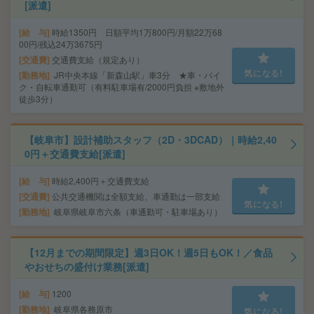
[派遣]
給 与
時給1350円 日額平均1万800円/月額22万68
00円/残込24万3675円
交通費
交通費支給（規定あり）
気になる!
勤務地
JR中央本線「新森山駅」車3分 ★車・バイ
ク・自転車通勤可（有料駐車場有/2000円負担 ※敷地外
徒歩3分）
【岐阜市】設計補助スタッフ（2D・3DCAD）｜時給2,40
0円＋交通費支給[派遣]
給 与
時給2,400円＋交通費支給
交通費
公共交通機関は全額支給、車通勤は一部支給
気になる!
勤務地
岐阜県岐阜市六条（車通勤可・駐車場あり）
【12月までの期間限定】週3日OK！週5日もOK！／食品
やおせちの盛付け業務[派遣]
給 与
1200
勤務地
岐阜県各務原市
気になる!