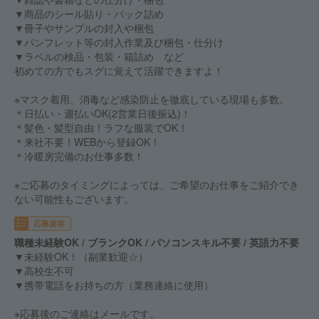
▼商品のシール貼り・パック詰め
▼冊子やサンプルの封入や梱包
▼パンフレット等の封入作業及び梱包・仕分け
▼ラベルの検品・包装・箱詰め など
初めての方でもスグに覚えて活躍できますよ！
※マスク着用、消毒など感染防止を徹底している現場も多数。
＊日払い・週払いOK(2営業日後振込)！
＊髪色・髪型自由！ラフな服装でOK！
＊来社不要！WEBから登録OK！
＊冷暖房完備のお仕事多数！
※ご応募のタイミングによっては、ご希望のお仕事をご紹介でき
ない可能性もございます。
応募資格
職種未経験OK / ブランクOK / パソコンスキル不要 / 英語力不要
▼未経験OK！（副業歓迎☆）
▼高校生不可
▼携帯電話をお持ちの方（業務連絡に使用）
※応募後のご連絡はメールです。