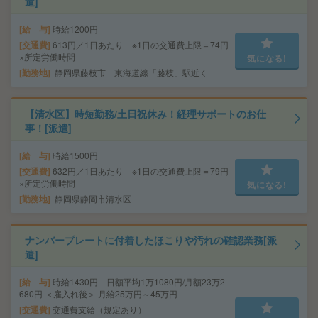
遣]
給 与
時給1200円
交通費
613円／1日あたり ※1日の交通費上限＝74円
×所定労働時間
気になる!
勤務地
静岡県藤枝市 東海道線「藤枝」駅近く
【清水区】時短勤務/土日祝休み！経理サポートのお仕
事！[派遣]
給 与
時給1500円
交通費
632円／1日あたり ※1日の交通費上限＝79円
×所定労働時間
気になる!
勤務地
静岡県静岡市清水区
ナンバープレートに付着したほこりや汚れの確認業務[派
遣]
給 与
時給1430円 日額平均1万1080円/月額23万2
680円 ＜雇入れ後＞ 月給25万円～45万円
交通費
交通費支給（規定あり）