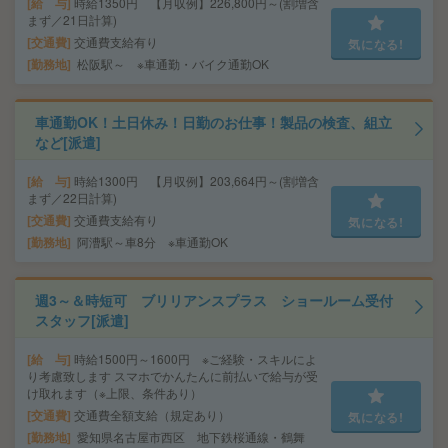
給 与
時給1350円 【月収例】226,800円～(割増含
まず／21日計算)
交通費
交通費支給有り
気になる!
勤務地
松阪駅～ ※車通勤・バイク通勤OK
車通勤OK！土日休み！日勤のお仕事！製品の検査、組立
など[派遣]
給 与
時給1300円 【月収例】203,664円～(割増含
まず／22日計算)
交通費
交通費支給有り
気になる!
勤務地
阿漕駅～車8分 ※車通勤OK
週3～＆時短可 ブリリアンスプラス ショールーム受付
スタッフ[派遣]
給 与
時給1500円～1600円 ※ご経験・スキルによ
り考慮致します スマホでかんたんに前払いで給与が受
け取れます（※上限、条件あり）
交通費
交通費全額支給（規定あり）
気になる!
勤務地
愛知県名古屋市西区 地下鉄桜通線・鶴舞