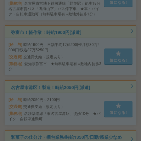
気になる!
勤務地
名古屋市営地下鉄桜通線「野並駅」徒歩18分
名古屋市営バス「鳴海山下」バス停下車 ★車・バイ
ク・自転車通勤可（無料駐車場有 ※敷地外徒歩1分）
弥富市！軽作業！時給1900円[派遣]
給 与
時給1900円 日額平均1万5200円/月額30万4
000円/残込37万5250円
交通費
交通費支給（規定あり）
気になる!
勤務地
愛知県弥富市 ★無料駐車場有 ※敷地内徒歩3
分
名古屋市港区！製造！時給2050円[派遣]
給 与
時給2050円～2100円
交通費
交通費支給（規定あり）
気になる!
勤務地
名鉄築港線「東名古屋港駅」徒歩10分 ★バ
イク・自転車通勤可
和菓子の仕分け・梱包業務/時給1350円/日勤/残業少なめ