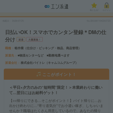
気になる!
ログイン
掲載日
2026/07/25
No.BAIA8110422GT23
日払いOK！スマホでカンタン登録＊DMの仕
分け
派遣
大量募集！
職種
軽作業（仕分け・ピッキング・検品、商品管理）
派遣先
■物流センターなど ■勤務地選べます
派遣会社
株式会社バイトレ（キャムコムグループ）
ここがポイント！
＜平日×夕方のみの“短時間”限定！＞本業終わりに働い
て…翌日にはお給料ゲット！
【○○帰りにできる…そこがポイント！】バイト帰りに…お
出かけ終わりに…“寄り道気分”でお小遣い稼ぎ、しちゃいま
せんか？職場はたくさん用意しているので、あなたの帰り