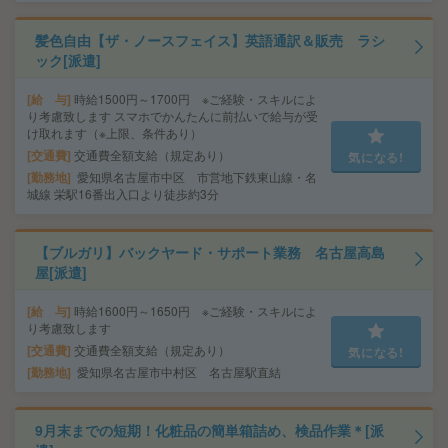
髪色自由【ザ・ノースフェイス】英語通訳＆販売 ラシ
ック[派遣]
給 与
時給1500円～1700円 ※ご経験・スキルによ
り考慮致します スマホでかんたんに前払いで給与が受
け取れます（※上限、条件あり）
交通費
交通費全額支給（規定あり）
気になる!
勤務地
愛知県名古屋市中区 市営地下鉄東山線・名
城線 栄駅16番出入口より徒歩約3分
【ブルガリ】バックヤード・サポート業務 名古屋高島
屋[派遣]
給 与
時給1600円～1650円 ※ご経験・スキルによ
り考慮致します
交通費
交通費全額支給（規定あり）
気になる!
勤務地
愛知県名古屋市中村区 名古屋駅直結
9月末までの短期！化粧品の簡単箱詰め、検品作業＊[派