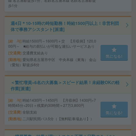
線 名古屋駅徒歩1分、名鉄名古屋本線 名鉄名古屋駅徒
歩1分
週4日＊10-15時の時短勤務！時給1500円以上！非営利団
体で事務アシスタント[派遣]
給 与
時給1500円～1600円＋交 【月収例】120,0
00円～ ■給与の前払いが可能な速払いサービスあり
交通費
交通費支給あり
気になる!
勤務地
愛知県名古屋市中区 中央本線（東海） 金山
（愛知）駅徒歩6分
＜繁忙増員×6名の大募集＞スピード結果！未経験OKの軽
作業[派遣]
給 与
時給1430円～1450円 【月収例】1430円×7
時間45分×20日＋残業約30時間＝27万3,800円
交通費
全額支給
気になる!
勤務地
二川駅民間バス5分（【無料駐車場あり】）