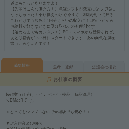
道にもきっとありますよ！
【先輩はこんな働き方！】急遽シフトが変更になって暇に
なっちゃった！乗り換えの駅で降りて、3時間働いて帰る…
これだけでも飲み会1回分くらいの収入に！日払いだから、
お給料が好きなときに受け取れるのも便利です！
【始めるまでもカンタン！】PC・スマホから登録すれば、
あとは都合がいい日にスタートできます！あの面倒な履歴
書もいらないんです！
募集情報
選考・登録
派遣会社概要
お仕事の概要
軽作業（仕分け・ピッキング・検品、商品管理）
＼DMの仕分け／
＜とってもシンプルなので未経験でも安心！＞
▼封入作業及び梱包
▼雑誌や書籍などの仕分け・梱包