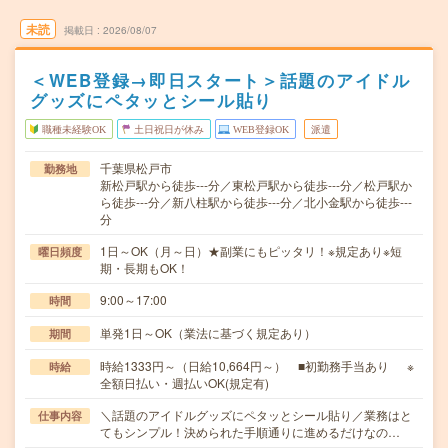
未読
掲載日
2026/08/07
＜WEB登録→即日スタート＞話題のアイドル
グッズにペタッとシール貼り
職種未経験OK
土日祝日が休み
WEB登録OK
派遣
千葉県松戸市
勤務地
新松戸駅から徒歩---分／東松戸駅から徒歩---分／松戸駅か
ら徒歩---分／新八柱駅から徒歩---分／北小金駅から徒歩---
分
1日～OK（月～日）★副業にもピッタリ！※規定あり※短
曜日頻度
期・長期もOK！
9:00～17:00
時間
単発1日～OK（業法に基づく規定あり）
期間
時給1333円～（日給10,664円～） ■初勤務手当あり ※
時給
全額日払い・週払いOK(規定有)
＼話題のアイドルグッズにペタッとシール貼り／業務はと
仕事内容
てもシンプル！決められた手順通りに進めるだけなの…