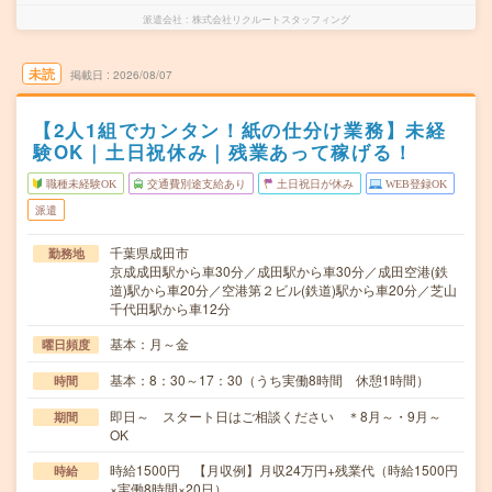
派遣会社
株式会社リクルートスタッフィング
未読
掲載日
2026/08/07
【2人1組でカンタン！紙の仕分け業務】未経
験OK｜土日祝休み｜残業あって稼げる！
職種未経験OK
交通費別途支給あり
土日祝日が休み
WEB登録OK
派遣
千葉県成田市
勤務地
京成成田駅から車30分／成田駅から車30分／成田空港(鉄
道)駅から車20分／空港第２ビル(鉄道)駅から車20分／芝山
千代田駅から車12分
基本：月～金
曜日頻度
基本：8：30～17：30（うち実働8時間 休憩1時間）
時間
即日～ スタート日はご相談ください ＊8月～・9月～
期間
OK
時給1500円 【月収例】月収24万円+残業代（時給1500円
時給
×実働8時間×20日）