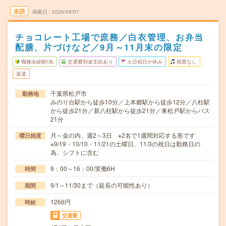
未読
掲載日
2026/08/07
チョコレート工場で庶務／白衣管理、お弁当
配膳、片づけなど／9月～11月末の限定
職種未経験OK
交通費別途支給あり
土日祝日が休み
残業なし
派遣
千葉県松戸市
勤務地
みのり台駅から徒歩10分／上本郷駅から徒歩12分／八柱駅
から徒歩21分／新八柱駅から徒歩21分／東松戸駅からバス
21分
月～金の内、週2～3日 ※2名で1週間対応する形です
曜日頻度
※9/19・10/10・11/21の土曜日、11/3の祝日は勤務日の
為、シフトに含む
9：00～16：00/実働6H
時間
9/1～11/30まで（延長の可能性あり）
期間
1266円
時給
交通費