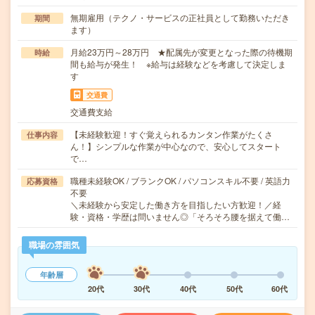
無期雇用（テクノ・サービスの正社員として勤務いただき
期間
ます）
月給23万円～28万円 ★配属先が変更となった際の待機期
時給
間も給与が発生！ ※給与は経験などを考慮して決定しま
す
交通費
交通費支給
【未経験歓迎！すぐ覚えられるカンタン作業がたくさ
仕事内容
ん！】シンプルな作業が中心なので、安心してスタート
で…
職種未経験OK / ブランクOK / パソコンスキル不要 / 英語力
応募資格
不要
＼未経験から安定した働き方を目指したい方歓迎！／経
験・資格・学歴は問いません◎「そろそろ腰を据えて働…
職場の雰囲気
年齢層
20代
30代
40代
50代
60代