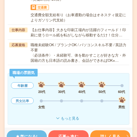
交通費
交通費全額支給有り（お車通勤の場合はオネスティ規定に
よりガソリン代支給）
【お仕事内容】大きな印刷工場内が活躍のフィールド！印
仕事内容
刷に使うロール紙を転がしながら移動するだけ！仕分…
職種未経験OK / ブランクOK / パソコンスキル不要 / 英語力
応募資格
不要
〈必須条件〉・未経験可、体を動かすことが好きな方・外
国籍の方も日本語の読み書き、会話ができればOK※…
職場の雰囲気
年齢層
20代
30代
40代
50代
60代
男女比率
女性
男性
もっと見る
気になる!
応募へ進む
詳しく見る