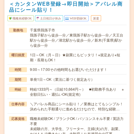
＜カンタンWEB登録→即日開始＞アパレル商
品にシール貼り！
職種未経験OK
土日祝日が休み
WEB登録OK
派遣
千葉県我孫子市
勤務地
我孫子駅から徒歩---分／東我孫子駅から徒歩---分／天王台
駅から徒歩---分／湖北駅から徒歩---分／新木(千葉県)駅か
ら徒歩---分
1日～OK（月～日）★副業にもピッタリ！※規定あり※短
曜日頻度
期・長期もOK！
9:00～17:00その他時間もお選びいただけます！
時間
単発1日～OK（業法に基づく規定あり）
期間
時給1333円～（日給10,664円～） ■初勤務手当あり ※
時給
全額日払い・週払いOK(規定有)
＼アパレル商品にシール貼り！／業務はとてもシンプル！
仕事内容
決められた手順通りに進めるだけなので、特別な経験…
職種未経験OK / ブランクOK / パソコンスキル不要 / 英語力
応募資格
不要
未経験の方、大学生、フリーター、主婦(夫)の方、副業、
かけもちで働きたい方、大歓迎！お友達同士の応募…