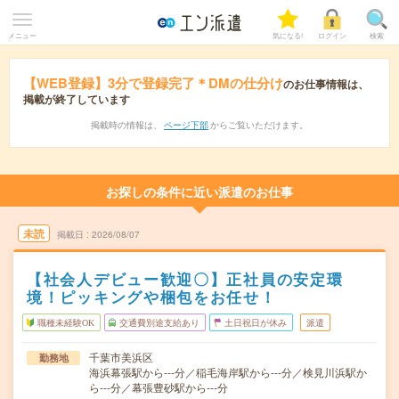
メニュー
気になる!
ログイン
検索
【WEB登録】3分で登録完了＊DMの仕分け
のお仕事情報は、
掲載が終了しています
掲載時の情報は、
ページ下部
からご覧いただけます。
お探しの条件に近い派遣のお仕事
未読
掲載日
2026/08/07
【社会人デビュー歓迎〇】正社員の安定環
境！ピッキングや梱包をお任せ！
職種未経験OK
交通費別途支給あり
土日祝日が休み
派遣
千葉市美浜区
勤務地
海浜幕張駅から---分／稲毛海岸駅から---分／検見川浜駅か
ら---分／幕張豊砂駅から---分