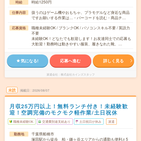
時給1250円
時給
扱うのはゲーム機やおもちゃ、プラモデルなど身近な商品
仕事内容
ですお願いする作業は…・バーコードを読む・商品チ…
職種未経験OK / ブランクOK / パソコンスキル不要 / 英語力
応募資格
不要
未経験OK！どなたでも歓迎します！お友達同士での応募も
大歓迎！勤務時は動きやすい服装、履きなれた靴、…
気になる!
応募へ進む
詳しく見る
派遣会社
株式会社カインズスタッフ
未読
掲載日
2026/08/07
月収25万円以上！無料ランチ付き！未経験歓
迎！空調完備のモクモク軽作業/土日祝休
職種未経験OK
交通費別途支給あり
土日祝日が休み
派遣
千葉県船橋市
勤務地
塚田駅から徒歩 柏・鎌ヶ谷エリアからの通勤も便利♬5