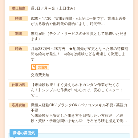
週5日／月～金（土日休み）
曜日頻度
8:30～17:30（実働8時間）※上記は一例です。業務上必要
時間
がある場合や配属先の都合により、時間帯…
無期雇用（テクノ・サービスの正社員として勤務いただき
期間
ます）
月給23万円～28万円 ★配属先が変更となった際の待機期
時給
間も給与が発生！ ※給与は経験などを考慮して決定しま
す
交通費
交通費支給
【未経験歓迎！すぐ覚えられるカンタン作業がたくさ
仕事内容
ん！】シンプルな作業が中心なので、安心してスタート
で…
職種未経験OK / ブランクOK / パソコンスキル不要 / 英語力
応募資格
不要
＼未経験から安定した働き方を目指したい方歓迎！／経
験・資格・学歴は問いません◎「そろそろ腰を据えて働…
職場の雰囲気