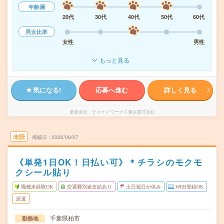
年齢層
20代
30代
40代
50代
60代
男女比率
女性
男性
もっと見る
気になる!
応募へ進む
詳しく見る
派遣会社
テイケイワークス東京株式会社
未読
掲載日
2026/08/07
《単発1日OK！日払い可》＊チラシのモクモ
クシール貼り
職種未経験OK
交通費別途支給あり
土日祝日が休み
WEB登録OK
派遣
千葉県柏市
勤務地