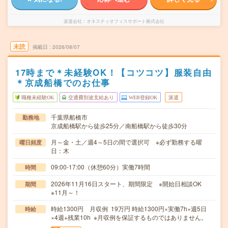
派遣会社
オネスティオフィスサポート株式会社
未読
掲載日
2026/08/07
17時まで＊未経験OK！【コツコツ】服装自由
＊京成船橋でのお仕事
職種未経験OK
交通費別途支給あり
WEB登録OK
派遣
千葉県船橋市
勤務地
京成船橋駅から徒歩25分／南船橋駅から徒歩30分
月～金・土／週4～5日の間で選択可 ※必ず勤務する曜
曜日頻度
日：木
09:00-17:00（休憩60分）実働7時間
時間
2026年11月16日スタート、期間限定 ※開始日相談OK
期間
※11月～！
時給1300円 月収例 19万円 時給1300円×実働7h×週5日
時給
×4週+残業10h ※月収例を保証するものではありません。