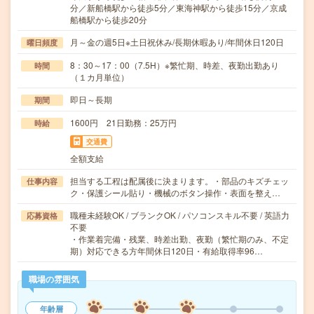
分／新船橋駅から徒歩5分／東海神駅から徒歩15分／京成
船橋駅から徒歩20分
月～金の週5日※土日祝休み/長期休暇あり/年間休日120日
曜日頻度
8：30～17：00（7.5H）※繁忙期、時差、夜勤出勤あり
時間
（１カ月単位）
即日～長期
期間
1600円 21日勤務：25万円
時給
交通費
全額支給
担当する工程は配属後に決まります。・部品のキズチェッ
仕事内容
ク・保護シール貼り・機械のボタン操作・表面を整え…
職種未経験OK / ブランクOK / パソコンスキル不要 / 英語力
応募資格
不要
・作業着完備・残業、時差出勤、夜勤（繁忙期のみ、不定
期）対応できる方年間休日120日・有給取得率96…
職場の雰囲気
年齢層