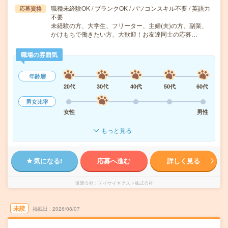
職種未経験OK / ブランクOK / パソコンスキル不要 / 英語力
応募資格
不要
未経験の方、大学生、フリーター、主婦(夫)の方、副業、
かけもちで働きたい方、大歓迎！お友達同士の応募…
職場の雰囲気
年齢層
20代
30代
40代
50代
60代
男女比率
女性
男性
もっと見る
気になる!
応募へ進む
詳しく見る
派遣会社
テイケイネクスト株式会社
未読
掲載日
2026/08/07