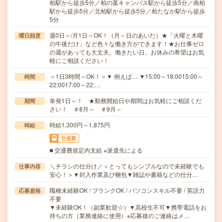
柏駅から徒歩5分／柏の葉キャンパス駅から徒歩5分／南柏
駅から徒歩5分／北柏駅から徒歩5分／柏たなか駅から徒歩
5分
週0日～/月1日～OK！（月～日のあいだ）★「火曜と木曜
曜日頻度
の午後だけ」など色々な働き方ができます！★お仕事ゼロ
の週があっても大丈夫。働きたい日、お休みの希望はお気
軽にご相談ください！
＜1日3時間～OK！＞▼ 例えば… ▼15:00～18:0015:00～
時間
22:0017:00～22:…
単発1日～！ ★勤務開始日や期間はお気軽にご相談くだ
期間
さい！ ＃8月～ ＃9月～
時給1,300円～1,875円
時給
交通費
■ 交通費規定内支給 ※派遣先による
＼チラシの仕分け／＜とってもシンプルなので未経験でも
仕事内容
安心！＞▼封入作業及び梱包▼雑誌や書籍などの仕分…
職種未経験OK / ブランクOK / パソコンスキル不要 / 英語力
応募資格
不要
▼未経験OK！（副業歓迎☆）▼高校生不可▼携帯電話をお
持ちの方（業務連絡に使用）※応募後のご連絡はメ…