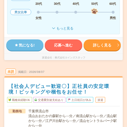
20代
30代
40代
50代
60代
男女比率
女性
男性
もっと見る
気になる!
応募へ進む
詳しく見る
派遣会社
株式会社カインズスタッフ
未読
掲載日
2026/08/07
【社会人デビュー歓迎〇】正社員の安定環
境！ピッキングや梱包をお任せ！
職種未経験OK
交通費別途支給あり
土日祝日が休み
派遣
千葉県流山市
勤務地
流山おおたかの森駅から---分／南流山駅から---分／流山駅
から---分／江戸川台駅から---分／流山セントラルパーク駅
から---分