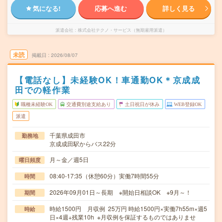
気になる!
応募へ進む
詳しく見る
派遣会社
株式会社テクノ・サービス（無期雇用派遣）
未読
掲載日
2026/08/07
【電話なし】未経験OK！車通勤OK＊京成成
田での軽作業
職種未経験OK
交通費別途支給あり
土日祝日が休み
WEB登録OK
派遣
千葉県成田市
勤務地
京成成田駅からバス22分
月～金／週5日
曜日頻度
08:40-17:35（休憩60分）実働7時間55分
時間
2026年09月01日～長期 ※開始日相談OK ※9月～！
期間
時給1500円 月収例 25万円 時給1500円×実働7h55m×週5
時給
日×4週+残業10h ※月収例を保証するものではありませ