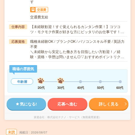
す
交通費
交通費支給
【未経験歓迎！すぐ覚えられるカンタン作業！】コツコ
仕事内容
ツ・モクモク作業が好きな方にピッタリのお仕事です！…
職種未経験OK / ブランクOK / パソコンスキル不要 / 英語力
応募資格
不要
＼未経験から安定した働き方を目指したい方歓迎！／経
験・資格・学歴は問いません◎▽おすすめポイントリク…
職場の雰囲気
年齢層
20代
30代
40代
50代
60代
気になる!
応募へ進む
詳しく見る
派遣会社
株式会社テクノ・サービス（無期雇用派遣）
未読
掲載日
2026/08/07