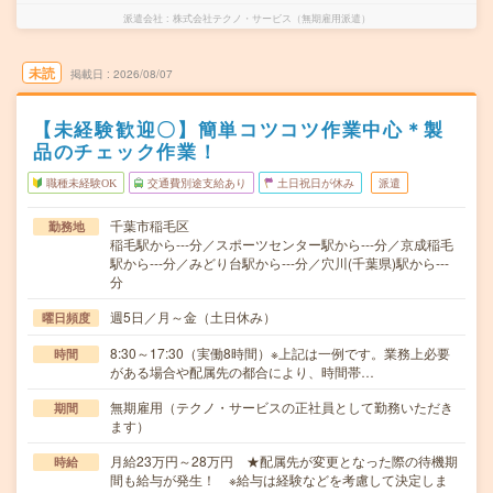
派遣会社
株式会社テクノ・サービス（無期雇用派遣）
未読
掲載日
2026/08/07
【未経験歓迎〇】簡単コツコツ作業中心＊製
品のチェック作業！
職種未経験OK
交通費別途支給あり
土日祝日が休み
派遣
千葉市稲毛区
勤務地
稲毛駅から---分／スポーツセンター駅から---分／京成稲毛
駅から---分／みどり台駅から---分／穴川(千葉県)駅から---
分
週5日／月～金（土日休み）
曜日頻度
8:30～17:30（実働8時間）※上記は一例です。業務上必要
時間
がある場合や配属先の都合により、時間帯…
無期雇用（テクノ・サービスの正社員として勤務いただき
期間
ます）
月給23万円～28万円 ★配属先が変更となった際の待機期
時給
間も給与が発生！ ※給与は経験などを考慮して決定しま