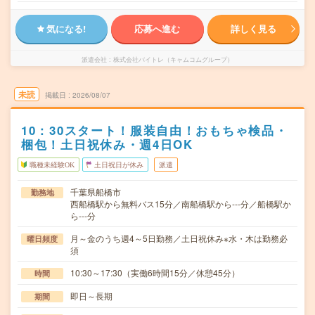
気になる!
応募へ進む
詳しく見る
派遣会社
株式会社バイトレ（キャムコムグループ）
未読
掲載日
2026/08/07
10：30スタート！服装自由！おもちゃ検品・
梱包！土日祝休み・週4日OK
職種未経験OK
土日祝日が休み
派遣
千葉県船橋市
勤務地
西船橋駅から無料バス15分／南船橋駅から---分／船橋駅か
ら---分
月～金のうち週4～5日勤務／土日祝休み※水・木は勤務必
曜日頻度
須
10:30～17:30（実働6時間15分／休憩45分）
時間
即日～長期
期間