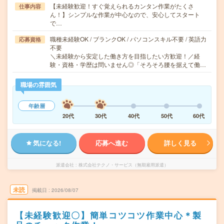
【未経験歓迎！すぐ覚えられるカンタン作業がたくさ
仕事内容
ん！】シンプルな作業が中心なので、安心してスタート
で…
職種未経験OK / ブランクOK / パソコンスキル不要 / 英語力
応募資格
不要
＼未経験から安定した働き方を目指したい方歓迎！／経
験・資格・学歴は問いません◎「そろそろ腰を据えて働…
職場の雰囲気
年齢層
20代
30代
40代
50代
60代
気になる!
応募へ進む
詳しく見る
派遣会社
株式会社テクノ・サービス（無期雇用派遣）
未読
掲載日
2026/08/07
【未経験歓迎〇】簡単コツコツ作業中心＊製