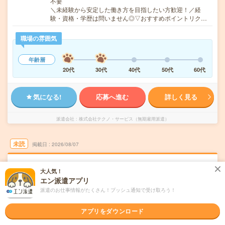
不要
＼未経験から安定した働き方を目指したい方歓迎！／経
験・資格・学歴は問いません◎▽おすすめポイントリク…
職場の雰囲気
年齢層
20代
30代
40代
50代
60代
気になる!
応募へ進む
詳しく見る
派遣会社
株式会社テクノ・サービス（無期雇用派遣）
未読
掲載日
2026/08/07
【確かな技術を身に着ける】部品の組み立て
大人気！
＊機械オペレーターなどを中心にご紹介！
エン派遣アプリ
派遣のお仕事情報がたくさん！プッシュ通知で受け取ろう！
職種未経験OK
交通費別途支給あり
土日祝日が休み
派遣
アプリをダウンロード
千葉県八千代市
勤務地
八千代台駅から---分／勝田台駅から---分／八千代緑が丘駅