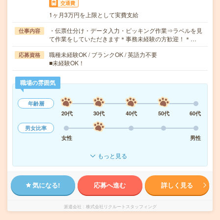
交通費
1ヶ月3万円を上限として実費支給
・伝票仕分け・データ入力・ピッキング作業⇒ラベルを見
仕事内容
て作業をしていただきます＊事務未経験の方歓迎！＊…
職種未経験OK / ブランクOK / 英語力不要
応募資格
■未経験OK！
職場の雰囲気
年齢層
20代
30代
40代
50代
60代
男女比率
女性
男性
もっと見る
気になる!
応募へ進む
詳しく見る
派遣会社
株式会社リクルートスタッフィング