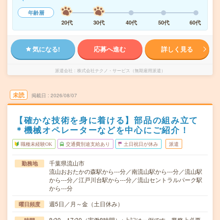
年齢層
20代
30代
40代
50代
60代
気になる!
応募へ進む
詳しく見る
派遣会社
株式会社テクノ・サービス（無期雇用派遣）
未読
掲載日
2026/08/07
【確かな技術を身に着ける】部品の組み立て
＊機械オペレーターなどを中心にご紹介！
職種未経験OK
交通費別途支給あり
土日祝日が休み
派遣
千葉県流山市
勤務地
流山おおたかの森駅から---分／南流山駅から---分／流山駅
から---分／江戸川台駅から---分／流山セントラルパーク駅
から---分
週5日／月～金（土日休み）
曜日頻度
8:30～17:30（実働8時間）※上記は一例です。業務上必要