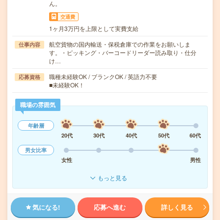
ん。
交通費
1ヶ月3万円を上限として実費支給
航空貨物の国内輸送・保税倉庫での作業をお願いしま
仕事内容
す。・ピッキング・バーコードリーダー読み取り・仕分
け…
職種未経験OK / ブランクOK / 英語力不要
応募資格
■未経験OK！
職場の雰囲気
年齢層
20代
30代
40代
50代
60代
男女比率
女性
男性
もっと見る
気になる!
応募へ進む
詳しく見る