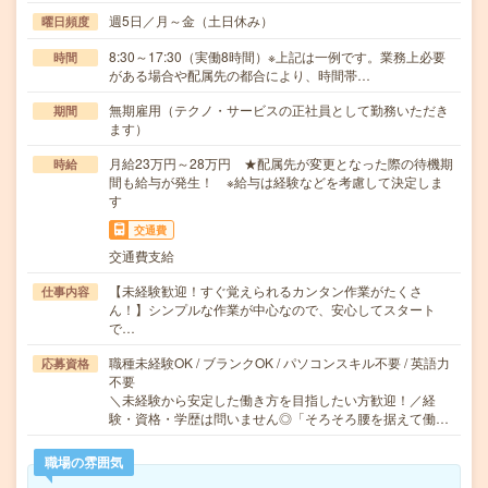
週5日／月～金（土日休み）
曜日頻度
8:30～17:30（実働8時間）※上記は一例です。業務上必要
時間
がある場合や配属先の都合により、時間帯…
無期雇用（テクノ・サービスの正社員として勤務いただき
期間
ます）
月給23万円～28万円 ★配属先が変更となった際の待機期
時給
間も給与が発生！ ※給与は経験などを考慮して決定しま
す
交通費
交通費支給
【未経験歓迎！すぐ覚えられるカンタン作業がたくさ
仕事内容
ん！】シンプルな作業が中心なので、安心してスタート
で…
職種未経験OK / ブランクOK / パソコンスキル不要 / 英語力
応募資格
不要
＼未経験から安定した働き方を目指したい方歓迎！／経
験・資格・学歴は問いません◎「そろそろ腰を据えて働…
職場の雰囲気