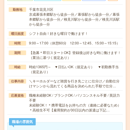
千葉市花見川区
勤務地
京成幕張本郷駅から徒歩---分／幕張駅から徒歩---分／幕張
本郷駅から徒歩---分／検見川駅から徒歩---分／検見川浜駅
から徒歩---分
シフト自由！好きな曜日で働けます！
曜日頻度
9:00～17:00（休憩60分 12:00～12:45、15:00～15:15）
時間
【急募＊即日スタートOK】登録後は好きな時に働けます！
期間
（業法に基づく規定あり）
時給1365円～ ▼日払いOK（規定あり） ▼初勤務手当
時給
（規定あり）
＼キーホルダーなど雑貨を行き先ごとに仕分け／自動仕分
仕事内容
けマシンから流れてくる商品を決められた手順で仕分…
職種未経験OK / ブランクOK / パソコンスキル不要 / 英語力
応募資格
不要
未経験OK！＊携帯電話をお持ちの方（連絡に必要なため）
＊高校生不可【雇用契約が30日以内の派遣は下記…
職場の雰囲気