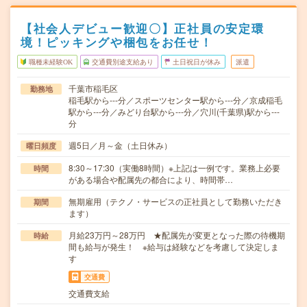
【社会人デビュー歓迎〇】正社員の安定環
境！ピッキングや梱包をお任せ！
職種未経験OK
交通費別途支給あり
土日祝日が休み
派遣
千葉市稲毛区
勤務地
稲毛駅から---分／スポーツセンター駅から---分／京成稲毛
駅から---分／みどり台駅から---分／穴川(千葉県)駅から---
分
週5日／月～金（土日休み）
曜日頻度
8:30～17:30（実働8時間）※上記は一例です。業務上必要
時間
がある場合や配属先の都合により、時間帯…
無期雇用（テクノ・サービスの正社員として勤務いただき
期間
ます）
月給23万円～28万円 ★配属先が変更となった際の待機期
時給
間も給与が発生！ ※給与は経験などを考慮して決定しま
す
交通費
交通費支給