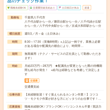
品のチェック作業！
職種未経験OK
交通費別途支給あり
土日祝日が休み
派遣
千葉県八千代市
勤務地
八千代台駅から---分／勝田台駅から---分／八千代緑が丘駅
から---分／八千代中央駅から---分／京成大和田駅から---分
週5日／月～金（土日休み）
曜日頻度
8:30～17:30（実働8時間）※上記は一例です。業務上必要
時間
がある場合や配属先の都合により、時間帯…
無期雇用（テクノ・サービスの正社員として勤務いただき
期間
ます）
月給23万円～28万円 ★配属先が変更となった際の待機期
時給
間も給与が発生！ ※給与は経験などを考慮して決定しま
す
交通費
交通費支給
【未経験歓迎！すぐ覚えられるカンタン作業！】コツコ
仕事内容
ツ・モクモク作業が好きな方にピッタリのお仕事です！…
職種未経験OK / ブランクOK / パソコンスキル不要 / 英語力
応募資格