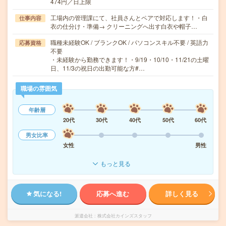
474円／日上限
工場内の管理課にて、社員さんとペアで対応します！・白
仕事内容
衣の仕分け・準備→ クリーニングへ出す白衣や帽子…
職種未経験OK / ブランクOK / パソコンスキル不要 / 英語力
応募資格
不要
・未経験から勤務できます！・9/19・10/10・11/21の土曜
日、11/3の祝日の出勤可能な方#…
職場の雰囲気
年齢層
20代
30代
40代
50代
60代
男女比率
女性
男性
もっと見る
気になる!
応募へ進む
詳しく見る
派遣会社
株式会社カインズスタッフ