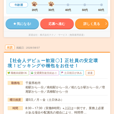
年齢層
20代
30代
40代
50代
60代
気になる!
応募へ進む
詳しく見る
派遣会社
株式会社テクノ・サービス（無期雇用派遣）
未読
掲載日
2026/08/07
【社会人デビュー歓迎〇】正社員の安定環
境！ピッキングや梱包をお任せ！
職種未経験OK
交通費別途支給あり
土日祝日が休み
派遣
千葉県柏市
勤務地
柏駅から---分／南柏駅から---分／柏たなか駅から---分／増
尾駅から---分／高柳駅から---分
週5日／月～金（土日休み）
曜日頻度
8:30～17:30（実働8時間）※上記は一例です。業務上必要
時間
がある場合や配属先の都合により、時間帯…