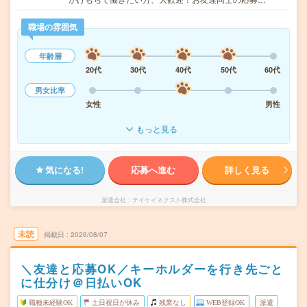
職場の雰囲気
年齢層
20代
30代
40代
50代
60代
男女比率
女性
男性
もっと見る
気になる!
応募へ進む
詳しく見る
派遣会社
テイケイネクスト株式会社
未読
掲載日
2026/08/07
＼友達と応募OK／キーホルダーを行き先ごと
に仕分け＠日払いOK
職種未経験OK
土日祝日が休み
残業なし
WEB登録OK
派遣