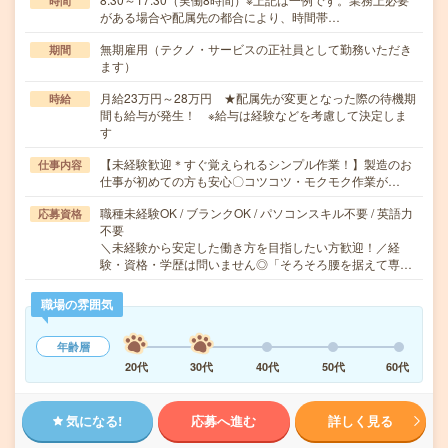
時間
がある場合や配属先の都合により、時間帯…
無期雇用（テクノ・サービスの正社員として勤務いただき
期間
ます）
月給23万円～28万円 ★配属先が変更となった際の待機期
時給
間も給与が発生！ ※給与は経験などを考慮して決定しま
す
【未経験歓迎＊すぐ覚えられるシンプル作業！】製造のお
仕事内容
仕事が初めての方も安心〇コツコツ・モクモク作業が…
職種未経験OK / ブランクOK / パソコンスキル不要 / 英語力
応募資格
不要
＼未経験から安定した働き方を目指したい方歓迎！／経
験・資格・学歴は問いません◎「そろそろ腰を据えて専…
職場の雰囲気
年齢層
20代
30代
40代
50代
60代
気になる!
応募へ進む
詳しく見る