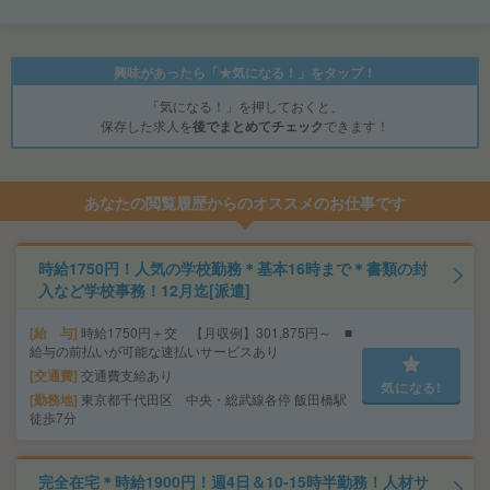
興味があったら「★気になる！」をタップ！
「気になる！」を押しておくと、
保存した求人を
後でまとめてチェック
できます！
あなたの閲覧履歴からのオススメのお仕事です
時給1750円！人気の学校勤務＊基本16時まで＊書類の封
入など学校事務！12月迄[派遣]
給 与
時給1750円＋交 【月収例】301,875円～ ■
給与の前払いが可能な速払いサービスあり
交通費
交通費支給あり
気になる!
勤務地
東京都千代田区 中央・総武線各停 飯田橋駅
徒歩7分
完全在宅＊時給1900円！週4日＆10-15時半勤務！人材サ