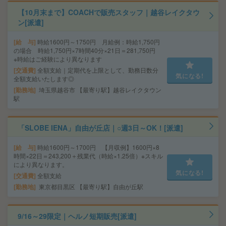
【10月末まで】COACHで販売スタッフ｜越谷レイクタウ
ン[派遣]
給 与
時給1600円～1750円 月給例：時給1,750円
の場合 時給1,750円×7時間40分×21日＝281,750円
※時給はご経験により異なります
交通費
全額支給｜定期代を上限として、勤務日数分
気になる!
全額支給いたします◎
勤務地
埼玉県越谷市 【最寄り駅】越谷レイクタウン
駅
「SLOBE IENA」自由が丘店｜○週3日～OK！[派遣]
給 与
時給1600円～1700円 【月収例】1600円×8
時間×22日＝243,200＋残業代（時給×1.25倍）※スキル
により異なります。
気になる!
交通費
全額支給
勤務地
東京都目黒区 【最寄り駅】自由が丘駅
9/16～29限定｜ヘルノ短期販売[派遣]