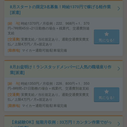
8月スタートの限定3名募集！時給1370円で稼げる軽作業
[派遣]
給 与
時給1370円／月収例：222、968円＝1、370
円×7時間45分×21日勤務の場合＋残業代、交通費別途
支給
交通費
実費支給／当社規定あり。通勤交通費実費支
気になる!
払／上限4万円／月※規定あり
勤務地
マイカー通勤可能/駐車場完備
8月お盆明け！ランスタッドメンバーに人気の職場座り作
業[派遣]
給 与
時給1350円／月収例：226、800円＝1、350
円×8時間×21日勤務の場合＋残業代、交通費別途支給
交通費
実費支給／当社規定あり。通勤交通費実費支
気になる!
払／上限4万円／月※規定あり
勤務地
マイカー通勤可能/駐車場完備
【未経験OK】短期月収例：33万円！カンタン作業でがっ