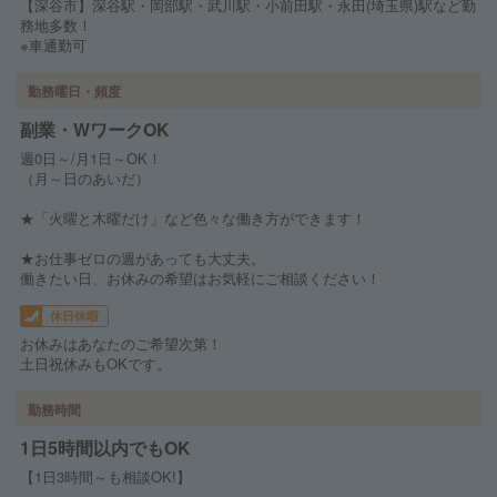
【深谷市】深谷駅・岡部駅・武川駅・小前田駅・永田(埼玉県)駅など勤
務地多数！
※車通勤可
勤務曜日・頻度
副業・WワークOK
週0日～/月1日～OK！
（月～日のあいだ）
★「火曜と木曜だけ」など色々な働き方ができます！
★お仕事ゼロの週があっても大丈夫。
働きたい日、お休みの希望はお気軽にご相談ください！
休日休暇
お休みはあなたのご希望次第！
土日祝休みもOKです。
勤務時間
1日5時間以内でもOK
【1日3時間～も相談OK!】