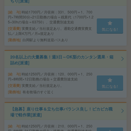
ちり[派遣]
給 与
時給1700円／月収例：331、500円＝1、700
円×7時間30分×21日勤務の場合＋残業代（1700円×1.2
5×30hの場合＝63750）、交通費別途支給
交通費
実費支給／当社規定あり。通勤交通費実費支
気になる!
払／上限4万円／月※規定あり
勤務地
白岡駅より無料送迎バスあり
20名以上の大量募集！週3日～OK梨のカンタン選果・箱
詰め[派遣]
給 与
時給1250円／月収例：120、000円＝1、250
円×8時間×12日勤務の場合＋交通費別途支給
交通費
実費支給／当社規定あり。
気になる!
勤務地
有名牧場のすぐ近く
【急募】座り仕事＆立ち仕事バランス良し！ピカピカ職
場で軽作業[派遣]
給 与
時給1250円／月収例：210、000円＝1、250
円×8時間×21日勤務の場合＋残業代、交通費別途支給