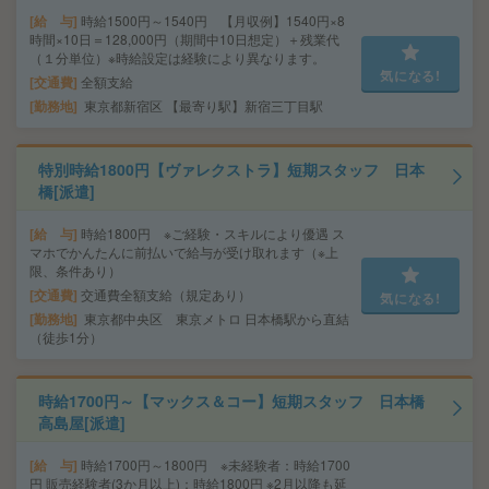
給 与
時給1500円～1540円 【月収例】1540円×8
時間×10日＝128,000円（期間中10日想定）＋残業代
（１分単位）※時給設定は経験により異なります。
気になる!
交通費
全額支給
勤務地
東京都新宿区 【最寄り駅】新宿三丁目駅
特別時給1800円【ヴァレクストラ】短期スタッフ 日本
橋[派遣]
給 与
時給1800円 ※ご経験・スキルにより優遇 ス
マホでかんたんに前払いで給与が受け取れます（※上
限、条件あり）
交通費
交通費全額支給（規定あり）
気になる!
勤務地
東京都中央区 東京メトロ 日本橋駅から直結
（徒歩1分）
時給1700円～【マックス＆コー】短期スタッフ 日本橋
高島屋[派遣]
給 与
時給1700円～1800円 ※未経験者：時給1700
円 販売経験者(3か月以上)：時給1800円 ※2月以降も延