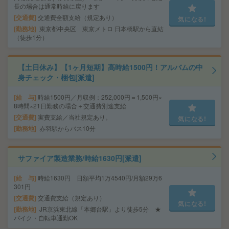
長の場合は通常時給に戻ります
交通費
交通費全額支給（規定あり）
気になる!
勤務地
東京都中央区 東京メトロ 日本橋駅から直結
（徒歩1分）
【土日休み】【1ヶ月短期】高時給1500円！アルバムの中
身チェック・梱包[派遣]
給 与
時給1500円／月収例：252,000円＝1,500円×
8時間×21日勤務の場合＋交通費別途支給
交通費
実費支給／当社規定あり。
気になる!
勤務地
赤羽駅からバス10分
サファイア製造業務/時給1630円[派遣]
給 与
時給1630円 日額平均1万4540円/月額29万6
301円
交通費
交通費支給（規定あり）
気になる!
勤務地
JR京浜東北線「本郷台駅」より徒歩5分 ★
バイク・自転車通勤OK