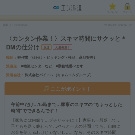
気になる!
ログイン
掲載日
2026/08/03
No.BAIT8110421GT02
〈カンタン作業！〉スキマ時間にサクッと＊
DMの仕分け
派遣
大量募集！
職種
軽作業（仕分け・ピッキング・検品、商品管理）
派遣先
■物流センターなど ■勤務地選べます
派遣会社
株式会社バイトレ（キャムコムグループ）
ここがポイント！
午前中だけ…15時まで…家事のスキマの“ちょっとした
時間”でできるんです！
【家族には内緒で…プチリッチに！】家事も一段落して…
子どもを送り終わって…やっと一人の時間！でも、自由に
お金を使えるわけじゃないし…。なら、そのスキマ時間