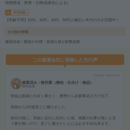
喫煙環境：禁煙・分煙(就業先による)
平均年齢
【年齢不問】20代、30代、40代、50代と幅広い年代の方が活躍中！
その他の特徴
服装自由 / 職場が分煙 / 派遣社員が多数就業
この派遣会社に登録した方の声
投稿時期
2024年05月
就業済み：軽作業（梱包・仕分け・検品）
50代女性
登録は面接に出向く事なく、携帯から必要事項入力で完了。
登録から2日後直ぐに働けました。
他社の様に、登録に会社に出向いた後、掲載の仕事が無いと言
う事が無いので、直ぐに働きたい人にはおすすめ出来ます。