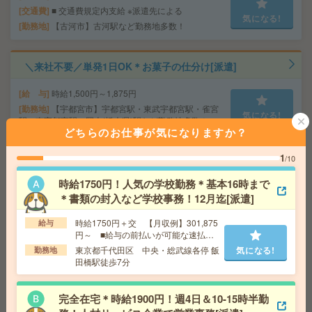
交通費
■ 交通費規定内支給 ※派遣先による
気になる!
勤務地
【古河市】古河駅など勤務地多数！
＼来社不要／単発1日OK＊お菓子の仕分け[派遣]
給 与
時給1,500円～1,875円
勤務地
【宇都宮市】宇都宮駅・東武宇都宮駅・雀宮
気になる!
駅・南宇都宮駅・岡本(栃木県)駅など勤務地多数！
どちらのお仕事が気になりますか？
1
/10
＼来社不要／単発1日OK＊文房具の仕分け[派遣]
時給1750円！人気の学校勤務＊基本16時まで
給 与
時給1,500円～1,875円
＊書類の封入など学校事務！12月迄[派遣]
勤務地
【日立市】日立駅・常陸多賀駅・大甕駅・小
気になる!
木津駅・十王駅など勤務地多数！
時給1750円＋交 【月収例】301,875
給与
円～ ■給与の前払いが可能な速払い
サービスあり
東京都千代田区 中央・総武線各停 飯
気になる!
勤務地
＜時給1,500円～＊好きな時にお仕事＞文房具のモクモク
田橋駅徒歩7分
仕分け[派遣]
給 与
時給1,500円～1,875円
完全在宅＊時給1900円！週4日＆10-15時半勤
■ 交通費規定内支給 ※派遣先による