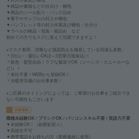
▼雑誌や書籍などの仕分け・梱包
▼商品のシール貼り・パック詰め
▼冊子やサンプルの封入や梱包
▼パンフレット等の封入作業及び梱包・仕分け
▼ラベルの検品・包装・箱詰め など
初めての方でもスグに覚えて活躍できますよ！
※マスク着用、消毒など感染防止を徹底している現場も多数。
＊日払い・週払いOK(2～3営業日後振込)！
＊髪色・髪型自由！ラフな服装でOK（ジーンズ・スニーカーな
ど)）！
＊来社不要！WEBから登録OK！
＊冷暖房完備のお仕事多数！
※ご応募のタイミングによっては、ご希望のお仕事をご紹介でき
ない可能性もございます
応募資格
職種未経験OK / ブランクOK / パソコンスキル不要 / 英語力不要
▼未経験OK！（副業歓迎☆）
▼高校生不可
▼携帯電話をお持ちの方（業務連絡に使用）