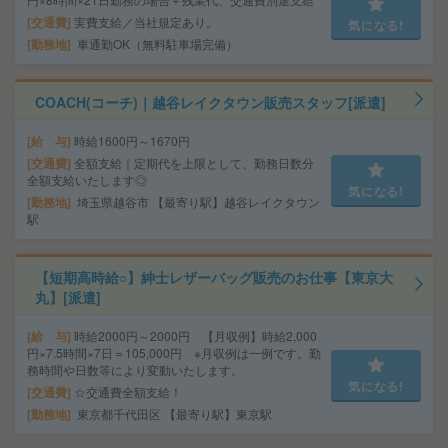
交通費
実費支給／当社規定あり。
気になる!
勤務地
車通勤OK（無料駐車場完備）
COACH(コーチ)｜越谷レイクタウン販売スタッフ[派遣]
給 与
時給1600円～1670円
交通費
全額支給｜定期代を上限として、勤務日数分
全額支給いたします◎
気になる!
勤務地
埼玉県越谷市 【最寄り駅】越谷レイクタウン
駅
【短期高時給○】紳士レザーバッグ販売のお仕事【東京大
丸】[派遣]
給 与
時給2000円～2000円 【月収例】時給2,000
円×7.5時間×7日＝105,000円 ※月収例は一例です。勤
務時間や日数等により変動いたします。
気になる!
交通費
☆交通費全額支給！
勤務地
東京都千代田区 【最寄り駅】東京駅