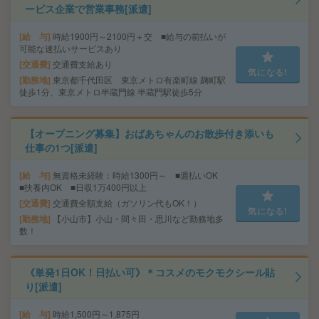
ービス企業で営業事務[派遣]
給 与
時給1900円～2100円＋交 ■給与の前払いが
可能な速払いサービスあり
交通費
交通費支給あり
気になる!
勤務地
東京都千代田区 東京メトロ有楽町線 麹町駅
徒歩1分、東京メトロ半蔵門線 半蔵門駅徒歩5分
【オープニング募集】おばあちゃんのお散歩付き添いも
仕事の1つ[派遣]
給 与
無資格未経験：時給1300円～ ■週払いOK
■扶養内OK ■日収1万400円以上
交通費
交通費全額支給（ガソリン代もOK！）
気になる!
勤務地
【小山市】小山・間々田・思川など勤務地多
数！
《単発1日OK！日払い可》＊コスメのモクモクシール貼
り[派遣]
給 与
時給1,500円～1,875円