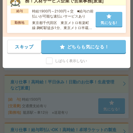
交通費
務！人材サービス企業で営業事務[派遣]
気になる!
勤務地
【栃木市】家中駅・栃木駅・新栃木駅・藤岡
時給1900円～2100円＋交 ■給与の前
給与
駅・新大平下駅など勤務地多数！
払いが可能な速払いサービスあり
東京都千代田区 東京メトロ有楽町
気になる!
勤務地
線 麹町駅徒歩1分、東京メトロ半蔵門
高時給！車通勤OK！平日休み！日勤のお仕事！秤量業務
線 半蔵門駅徒歩5分
など[派遣]
スキップ
どちらも気になる！
給 与
時給1400円
交通費
交通費支給有り
気になる!
勤務地
ふじみ野駅～車10分 ※車通勤・バイク通勤O
しばらく表示しない
K
座り仕事！高時給！平日休み！日勤のお仕事！生産管理
など[派遣]
給 与
時給1500円
交通費
交通費支給有り
気になる!
勤務地
籠原駅～車12分 ※送迎有り
座り仕事！給与即払いOK！高時給！卓球ラケットの製造