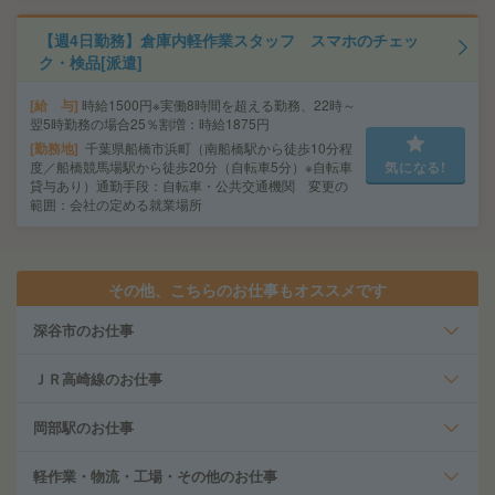
【週4日勤務】倉庫内軽作業スタッフ スマホのチェッ
ク・検品[派遣]
給 与
時給1500円※実働8時間を超える勤務、22時～
翌5時勤務の場合25％割増：時給1875円
勤務地
千葉県船橋市浜町（南船橋駅から徒歩10分程
度／船橋競馬場駅から徒歩20分（自転車5分）※自転車
気になる!
貸与あり）通勤手段：自転車・公共交通機関 変更の
範囲：会社の定める就業場所
その他、こちらのお仕事もオススメです
深谷市のお仕事
ＪＲ高崎線のお仕事
岡部駅のお仕事
軽作業・物流・工場・その他のお仕事