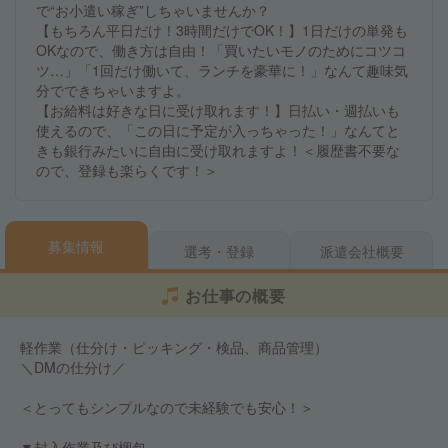
で“お小遣い稼ぎ”しちゃいませんか？
【もちろん平日だけ！3時間だけでOK！】1日だけの単発も
OKなので、働き方は自由！「買いたいモノのためにコツコ
ツ…」「1回だけ働いて、ランチを豪華に！」なんて趣味気
分でできちゃいますよ。
【お給料は好きな日に受け取れます！】日払い・週払いも
使えるので、「この日に予定が入っちゃった！」なんてと
きも銀行みたいに自由に受け取れますよ！＜履歴書不要な
ので、登録も楽らくです！＞
募集情報
選考・登録
派遣会社概要
お仕事の概要
軽作業（仕分け・ピッキング・検品、商品管理）
＼DMの仕分け／
＜とってもシンプルなので未経験でも安心！＞
▼封入作業及び梱包