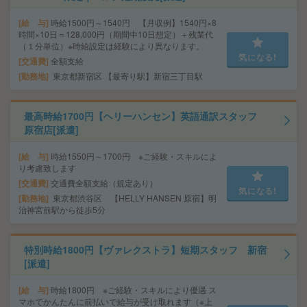
給 与
時給1500円～1540円 【月収例】1540円×8
時間×10日＝128,000円（期間中10日想定）＋残業代
（１分単位）※時給設定は経験により異なります。
気になる!
交通費
全額支給
勤務地
東京都新宿区 【最寄り駅】新宿三丁目駅
最高時給1700円【ヘリーハンセン】英語通訳スタッフ
原宿店[派遣]
給 与
時給1550円～1700円 ※ご経験・スキルによ
り考慮致します
交通費
交通費全額支給（規定あり）
気になる!
勤務地
東京都渋谷区 【HELLY HANSEN 原宿】明
治神宮前駅から徒歩5分
特別時給1800円【ヴァレクストラ】短期スタッフ 新宿
[派遣]
給 与
時給1800円 ※ご経験・スキルにより優遇 ス
マホでかんたんに前払いで給与が受け取れます（※上