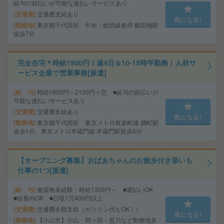
給与の前払いが可能な速払いサービスあり
交通費
交通費支給あり
気になる!
勤務地
東京都千代田区 中央・総武線各停 飯田橋駅
徒歩7分
完全在宅＊時給1900円！週4日＆10-15時半勤務！人材サ
ービス企業で営業事務[派遣]
給 与
時給1900円～2100円＋交 ■給与の前払いが
可能な速払いサービスあり
交通費
交通費支給あり
気になる!
勤務地
東京都千代田区 東京メトロ有楽町線 麹町駅
徒歩1分、東京メトロ半蔵門線 半蔵門駅徒歩5分
【オープニング募集】おばあちゃんのお散歩付き添いも
仕事の1つ[派遣]
給 与
無資格未経験：時給1300円～ ■週払いOK
■扶養内OK ■日収1万400円以上
交通費
交通費全額支給（ガソリン代もOK！）
気になる!
勤務地
【小山市】小山・間々田・思川など勤務地多