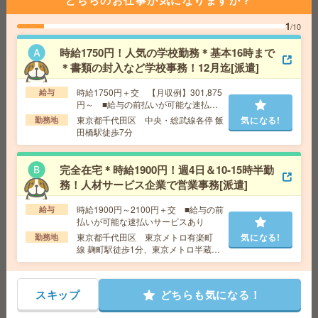
どちらのお仕事が気になりますか？
給 与
時給1,500円～1,875円
1
/10
勤務地
【常総市】水海道駅・玉村駅・石下駅・北水
気になる!
海道駅・中妻駅など勤務地多数！
時給1750円！人気の学校勤務＊基本16時まで
＊書類の封入など学校事務！12月迄[派遣]
《単発1日OK！日払い可》＊コスメのモクモクシール貼
時給1750円＋交 【月収例】301,875
給与
り[派遣]
円～ ■給与の前払いが可能な速払い
サービスあり
東京都千代田区 中央・総武線各停 飯
気になる!
勤務地
給 与
時給1,500円～1,875円
田橋駅徒歩7分
交通費
■ 交通費規定内支給 ※派遣先による
気になる!
勤務地
【古河市】古河駅など勤務地多数！
完全在宅＊時給1900円！週4日＆10-15時半勤
務！人材サービス企業で営業事務[派遣]
座り仕事！給与即払いOK！高時給！品質検査・データ入
時給1900円～2100円＋交 ■給与の前
給与
力[派遣]
払いが可能な速払いサービスあり
東京都千代田区 東京メトロ有楽町
気になる!
勤務地
給 与
時給1800円
線 麹町駅徒歩1分、東京メトロ半蔵門
交通費
交通費支給有り
線 半蔵門駅徒歩5分
気になる!
勤務地
みどりの駅～徒歩20分 ※車通勤・バイク通
勤OK
スキップ
どちらも気になる！