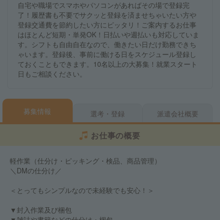
自宅や職場でスマホやパソコンがあればその場で登録完
了！履歴書も不要でサクッと登録を済ませちゃいたい方や
登録交通費を節約したい方にピッタリ！ご案内するお仕事
はほとんど短期・単発OK！日払いや週払いも対応していま
す。シフトも自由自在なので、働きたい日だけ勤務できち
ゃいます。登録後、事前に働ける日をスケジュール登録し
ておくこともできます。10名以上の大募集！就業スタート
日もご相談ください。
募集情報
選考・登録
派遣会社概要
お仕事の概要
軽作業（仕分け・ピッキング・検品、商品管理）
＼DMの仕分け／
＜とってもシンプルなので未経験でも安心！＞
▼封入作業及び梱包
▼雑誌や書籍などの仕分け・梱包