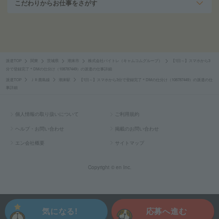
こだわりからお仕事をさがす
派遣TOP
関東
茨城県
潮来市
株式会社バイトレ（キャムコムグループ）
【1日～】スマホから3
分で登録完了＊DMの仕分け（108787449）の派遣の仕事詳細
派遣TOP
ＪＲ鹿島線
潮来駅
【1日～】スマホから3分で登録完了＊DMの仕分け（108787449）の派遣の仕
事詳細
個人情報の取り扱いについて
ご利用規約
ヘルプ・お問い合わせ
掲載のお問い合わせ
エン会社概要
サイトマップ
Copyright © en Inc.
気になる!
応募へ進む