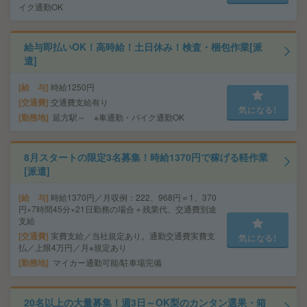
イク通勤OK
給与即払いOK！高時給！土日休み！検査・梱包作業[派
遣]
給 与
時給1250円
交通費
交通費支給有り
気になる!
勤務地
延方駅～ ※車通勤・バイク通勤OK
8月スタートの限定3名募集！時給1370円で稼げる軽作業
[派遣]
給 与
時給1370円／月収例：222、968円＝1、370
円×7時間45分×21日勤務の場合＋残業代、交通費別途
支給
交通費
実費支給／当社規定あり。通勤交通費実費支
気になる!
払／上限4万円／月※規定あり
勤務地
マイカー通勤可能/駐車場完備
20名以上の大量募集！週3日～OK梨のカンタン選果・箱