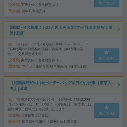
気になる!
交通費
実費支給／当社規定あり。
勤務地
無料駐車場完備
同期3～4名募集！月33万以上可＆2年で正社員実績有｜製
造[派遣]
給 与
時給1650円／月収例：339、090円＝1、650
円×8時間×21日勤務の場合＋残業代（30時間の場
合）、交通費別途支給
気になる!
交通費
実費支給／当社規定あり。
勤務地
マイカー通勤可能/駐車場完備（徒歩5分程）
【短期高時給○】紳士レザーバッグ販売のお仕事【東京大
丸】[派遣]
給 与
時給2000円～2000円 【月収例】時給2,000
円×7.5時間×7日＝105,000円 ※月収例は一例です。勤
務時間や日数等により変動いたします。
気になる!
交通費
☆交通費全額支給！
勤務地
東京都千代田区 【最寄り駅】東京駅