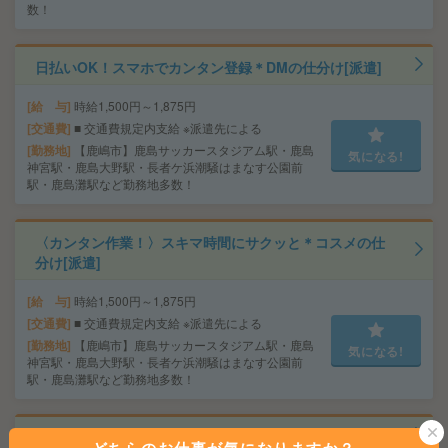
数！
日払いOK！スマホでカンタン登録＊DMの仕分け[派遣]
給 与
時給1,500円～1,875円
交通費
■ 交通費規定内支給 ※派遣先による
勤務地
【鹿嶋市】鹿島サッカースタジアム駅・鹿島
気になる!
神宮駅・鹿島大野駅・長者ケ浜潮騒はまなす公園前
駅・鹿島灘駅など勤務地多数！
〈カンタン作業！〉スキマ時間にサクッと＊コスメの仕
分け[派遣]
給 与
時給1,500円～1,875円
交通費
■ 交通費規定内支給 ※派遣先による
勤務地
【鹿嶋市】鹿島サッカースタジアム駅・鹿島
気になる!
神宮駅・鹿島大野駅・長者ケ浜潮騒はまなす公園前
駅・鹿島灘駅など勤務地多数！
＼来社不要／単発1日OK＊文房具の仕分け[派遣]