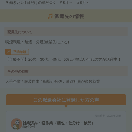
▼働きたい1日だけの単発OK ＃8月～ ＃9月～
派遣先の情報
配属先について
喫煙環境：禁煙・分煙(就業先による)
平均年齢
【年齢不問】20代、30代、40代、50代と幅広い年代の方が活躍中！
その他の特徴
大手企業 / 服装自由 / 職場が分煙 / 派遣社員が多数就業
この派遣会社に登録した方の声
投稿時期
2024年05月
就業済み：軽作業（梱包・仕分け・検品）
50代女性