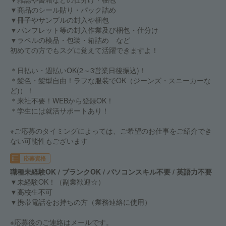
▼商品のシール貼り・パック詰め
▼冊子やサンプルの封入や梱包
▼パンフレット等の封入作業及び梱包・仕分け
▼ラベルの検品・包装・箱詰め など
初めての方でもスグに覚えて活躍できますよ！
＊日払い・週払いOK(2～3営業日後振込)！
＊髪色・髪型自由！ラフな服装でOK（ジーンズ・スニーカーな
ど)）！
＊来社不要！WEBから登録OK！
＊学生には就活サポートあり！
※ご応募のタイミングによっては、ご希望のお仕事をご紹介でき
ない可能性もございます
応募資格
職種未経験OK / ブランクOK / パソコンスキル不要 / 英語力不要
▼未経験OK！（副業歓迎☆）
▼高校生不可
▼携帯電話をお持ちの方（業務連絡に使用）
※応募後のご連絡はメールです。