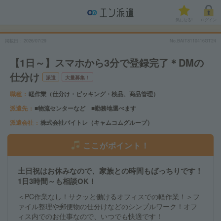
気になる!
ログイン
掲載日
2026/07/29
No.BAIT8110416GT24
【1日～】スマホから3分で登録完了＊DMの
仕分け
派遣
大量募集！
職種
軽作業（仕分け・ピッキング・検品、商品管理）
派遣先
■物流センターなど ■勤務地選べます
派遣会社
株式会社バイトレ（キャムコムグループ）
ここがポイント！
土日祝はお休みなので、家族との時間もばっちりです！
1日3時間～も相談OK！
＜PC作業なし！サクッと働けるオフィスでの軽作業！＞フ
ァイル整理や郵便物の仕分けなどのシンプルワーク！オフ
ィス内でのお仕事なので、いつでも快適です！