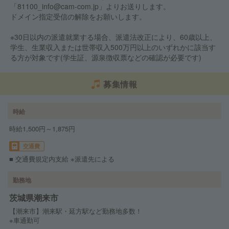
「81100_info@cam-com.jp」よりお送りします。
ドメイン指定受信の解除をお願いします。
※30日以内の派遣就業する場合、派遣法改正により、60歳以上、
学生、生業収入または世帯収入500万円以上のいずれかに該当す
る方が対象です(学生証、源泉徴収票などの確認が必要です)
募集情報
時給
時給1,500円～1,875円
交通費
■ 交通費規定内支給 ※派遣先による
勤務地
茨城県潮来市
【潮来市】潮来駅・延方駅など勤務地多数！
※車通勤可