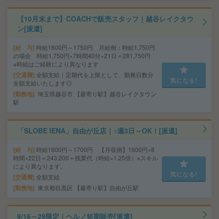
【10月末まで】COACHで販売スタッフ｜越谷レイクタウ
ン[派遣]
給 与
時給1600円～1750円 月給例：時給1,750円
の場合 時給1,750円×7時間40分×21日＝281,750円
※時給はご経験により異なります
交通費
全額支給｜定期代を上限として、勤務日数分
気になる!
全額支給いたします◎
勤務地
埼玉県越谷市 【最寄り駅】越谷レイクタウン
駅
「SLOBE IENA」自由が丘店｜○週3日～OK！[派遣]
給 与
時給1600円～1700円 【月収例】1600円×8
時間×22日＝243,200＋残業代（時給×1.25倍）※スキル
により異なります。
気になる!
交通費
全額支給
勤務地
東京都目黒区 【最寄り駅】自由が丘駅
9/16～29限定｜ヘルノ短期販売[派遣]