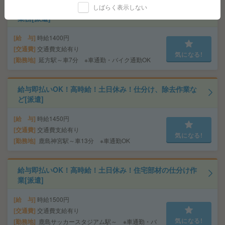
しばらく表示しない
給与即払いOK！高時給！土日休み！日勤のお仕事！出荷
業務[派遣]
給 与
時給1400円
交通費
交通費支給有り
気になる!
勤務地
延方駅～車7分 ※車通勤・バイク通勤OK
給与即払いOK！高時給！土日休み！仕分け、除去作業な
ど[派遣]
給 与
時給1450円
交通費
交通費支給有り
気になる!
勤務地
鹿島神宮駅～車13分 ※車通勤OK
給与即払いOK！高時給！土日休み！住宅部材の仕分け作
業[派遣]
給 与
時給1500円
交通費
交通費支給有り
気になる!
勤務地
鹿島サッカースタジアム駅～ ※車通勤・バ