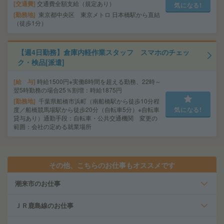
交通費
交通費全額支給（規定あり）
気になる!
勤務地
東京都中央区 東京メトロ 日本橋駅から直結
（徒歩1分）
【週4日勤務】倉庫内軽作業スタッフ スマホのチェッ
ク・検品[派遣]
給 与
時給1500円※実働8時間を超える勤務、22時～
翌5時勤務の場合25％割増：時給1875円
勤務地
千葉県船橋市浜町（南船橋駅から徒歩10分程
度／船橋競馬場駅から徒歩20分（自転車5分）※自転車
気になる!
貸与あり）通勤手段：自転車・公共交通機関 変更の
範囲：会社の定める就業場所
その他、こちらのお仕事もオススメです
潮来市のお仕事
ＪＲ鹿島線のお仕事