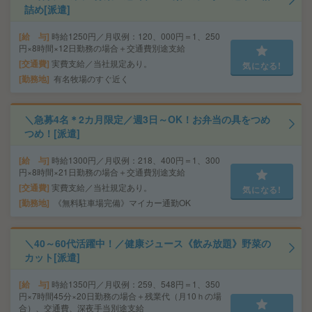
詰め[派遣]
給 与
時給1250円／月収例：120、000円＝1、250
円×8時間×12日勤務の場合＋交通費別途支給
交通費
実費支給／当社規定あり。
気になる!
勤務地
有名牧場のすぐ近く
＼急募4名＊2カ月限定／週3日～OK！お弁当の具をつめ
つめ！[派遣]
給 与
時給1300円／月収例：218、400円＝1、300
円×8時間×21日勤務の場合＋交通費別途支給
交通費
実費支給／当社規定あり。
気になる!
勤務地
《無料駐車場完備》マイカー通勤OK
＼40～60代活躍中！／健康ジュース《飲み放題》野菜の
カット[派遣]
給 与
時給1350円／月収例：259、548円＝1、350
円×7時間45分×20日勤務の場合＋残業代（月10ｈの場
合）、交通費、深夜手当別途支給