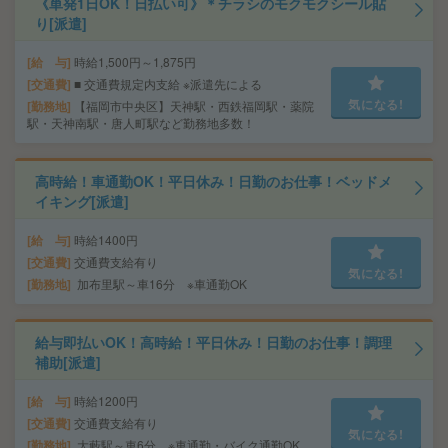
《単発1日OK！日払い可》＊チラシのモクモクシール貼
り[派遣]
給 与
時給1,500円～1,875円
交通費
■ 交通費規定内支給 ※派遣先による
気になる!
勤務地
【福岡市中央区】天神駅・西鉄福岡駅・薬院
駅・天神南駅・唐人町駅など勤務地多数！
高時給！車通勤OK！平日休み！日勤のお仕事！ベッドメ
イキング[派遣]
給 与
時給1400円
交通費
交通費支給有り
気になる!
勤務地
加布里駅～車16分 ※車通勤OK
給与即払いOK！高時給！平日休み！日勤のお仕事！調理
補助[派遣]
給 与
時給1200円
交通費
交通費支給有り
気になる!
勤務地
大藪駅～車6分 ※車通勤・バイク通勤OK