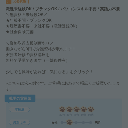
応募資格
職種未経験OK / ブランクOK / パソコンスキル不要 / 英語力不要
＼無資格＊未経験OK／
★年齢不問・ブランクOK
★履歴書不要・来社不要（電話登録OK）
★社会保険完備
＼資格取得支援制度あり／
働きながら0円で介護資格が取れます！
実務者研修の資格講座を
無料で受講できます（一部条件有）
少しでも興味があれば「気になる」をクリック！
※こちらは求人例です。ご希望にあわせて幅広くご提案いたしま
す。
職場の雰囲気
年齢層
20代
30代
40代
50代
60代
男女比率
女性
男性