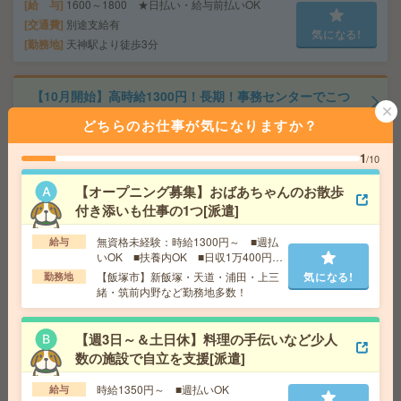
給 与
1600～1800 ★日払い・給与前払いOK
交通費
別途支給有
気になる!
勤務地
天神駅より徒歩3分
【10月開始】高時給1300円！長期！事務センターでこつ
こつ入力[派遣]
どちらのお仕事が気になりますか？
給 与
時給1300円 月収例 208,000円+残業代 ★
1
/10
残業20時間対応した場合★32,500円の収入になります
交通費
全額支給
【オープニング募集】おばあちゃんのお散歩
気になる!
勤務地
大分駅徒歩12分（派遣先に無料駐車場はあり
付き添いも仕事の1つ[派遣]
ませんので自己手配をお願いします。）
無資格未経験：時給1300円～ ■週払
給与
いOK ■扶養内OK ■日収1万400円以
【100名募集！＊週3からOK】健康診断の結果をぽちぽち
上
【飯塚市】新飯塚・天道・浦田・上三
気になる!
勤務地
入力のお仕事[派遣]
緒・筑前内野など勤務地多数！
給 与
1600円～1800円 ★日払い・給与前払いOK
【週3日～＆土日休】料理の手伝いなど少人
交通費
別途支給有
気になる!
数の施設で自立を支援[派遣]
勤務地
天神駅より徒歩3分
時給1350円～ ■週払いOK
給与