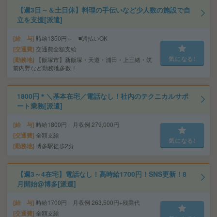
【週3日～＆土日休】料理の手伝いなど少人数の施設で自
立を支援[派遣]
給 与
時給1350円～ ■週払いOK
交通費
交通費全額支給
気になる!
勤務地
【飯塚市】新飯塚・天道・浦田・上三緒・筑
前内野など勤務地多数！
1800円＊＼基本在宅／電話なし！社内のテクニカルサポ
ート業務[派遣]
給 与
時給1800円 月収例 279,000円
交通費
全額支給
気になる!
勤務地
博多駅徒歩2分
【週3～4在宅】電話なし！高時給1700円！SNS更新！8
月開始@博多[派遣]
給 与
時給1700円 月収例 263,500円+残業代
交通費
全額支給