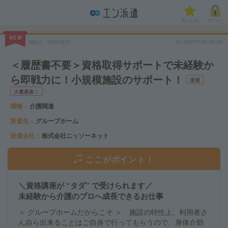
気になる!
ログイン
NEW
掲載日
2026/08/07
No.NISKYTRK-2AH95
＜履歴書不要＞資格取得サポートで未経験か
ら即戦力に！小規模施設のサポート！
派遣
大量募集！
職種
介護関連
派遣先
グループホーム
派遣会社
株式会社ニッソーネット
ここがポイント！
＼資格講座が “タダ” で受けられます／
未経験から介護のプロへ成長できるお仕事
＜ グループホームだからこそ ＞ 施設の特性上、利用者さ
ん自ら出来ることはご自身で行ってもらうので、身体介助