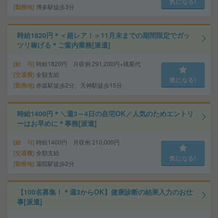
気になる!
勤務地
博多駅徒歩3分
時給1820円＊＜超レア！＞11月末までの期間限定でガッ
ツリ稼げる＊ご案内業務[派遣]
給 与
時給1820円 月収例 291,200円+残業代
交通費
全額支給
気になる!
勤務地
赤坂駅徒歩2分、天神駅徒歩15分
時給1400円＊＼週3～4日の在宅OK／人気のためエントリ
ーはお早めに＊事務[派遣]
給 与
時給1400円 月収例 210,000円
交通費
全額支給
気になる!
勤務地
薬院駅徒歩2分
【100名募集！＊週3からOK】健康診断の結果入力のお仕
事[派遣]