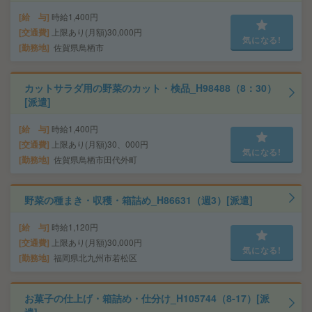
給 与
時給1,400円
交通費
上限あり(月額)30,000円
気になる!
勤務地
佐賀県鳥栖市
カットサラダ用の野菜のカット・検品_H98488（8：30）
[派遣]
給 与
時給1,400円
交通費
上限あり(月額)30、000円
気になる!
勤務地
佐賀県鳥栖市田代外町
野菜の種まき・収穫・箱詰め_H86631（週3）[派遣]
給 与
時給1,120円
交通費
上限あり(月額)30,000円
気になる!
勤務地
福岡県北九州市若松区
お菓子の仕上げ・箱詰め・仕分け_H105744（8-17）[派