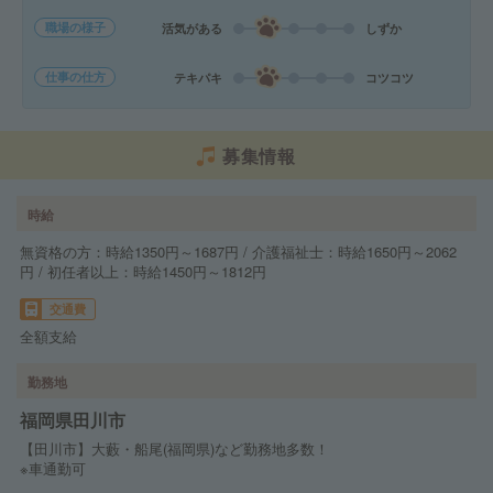
職場の様子
活気がある
しずか
仕事の仕方
テキパキ
コツコツ
募集情報
時給
無資格の方：時給1350円～1687円 / 介護福祉士：時給1650円～2062
円 / 初任者以上：時給1450円～1812円
交通費
全額支給
勤務地
福岡県田川市
【田川市】大藪・船尾(福岡県)など勤務地多数！
※車通勤可