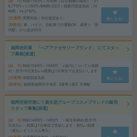
給 与
時給1150円／月収例（22日勤務の場合）：21
6,775円＝1,150円×8時間×22日＋残業代別途支給（10
時間：14,375円）
交通費
実費支給／当社規定あり。
気になる!
勤務地
車、バイク、自転車での通勤OK 最寄り「田
代駅」から徒歩20分
福岡岩田屋 「へアアクセサリーブランド」 にてスタッ
フ募集[派遣]
給 与
時給1340円～1340円 ≪給与について≫末締
め・翌月15日支払い※残業は1分単位でお支払いします
交通費
全額別途支給
気になる!
勤務地
福岡県福岡市中央区 【最寄り駅】天神駅
福岡空港空港にて資生堂グループコスメブランドの販売
スタッフ募集[派遣]
給 与
時給1400円～1450円 ・毎月末締め/翌月15
日支払い・残業は1分単位で支給します・前払い制度
（速払いドットコム導入）
交通費別途支給（全額支給）