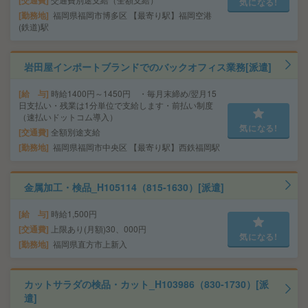
交通費
気になる!
勤務地
福岡県福岡市博多区 【最寄り駅】福岡空港
(鉄道)駅
岩田屋インポートブランドでのバックオフィス業務[派遣]
給 与
時給1400円～1450円 ・毎月末締め/翌月15
日支払い・残業は1分単位で支給します・前払い制度
（速払いドットコム導入）
気になる!
交通費
全額別途支給
勤務地
福岡県福岡市中央区 【最寄り駅】西鉄福岡駅
金属加工・検品_H105114（815-1630）[派遣]
給 与
時給1,500円
交通費
上限あり(月額)30、000円
気になる!
勤務地
福岡県直方市上新入
カットサラダの検品・カット_H103986（830-1730）[派
遣]