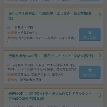
座り仕事！高時給！車通勤OK！土日休み！検査業務[派
遣]
給 与
時給1400円
交通費
交通費支給有り
気になる!
勤務地
弥生が丘駅～車5分 ※車通勤・バイク通勤O
K
行橋市/時給1300円・・専用デスクでモクモク組立[派遣]
給 与
時給1300円／月収例：211,575円＝1,300円×
7時間45分×21日勤務の場合＋残業代、交通費別途支給
交通費
実費支給／当社規定あり。規定あり
気になる!
勤務地
福岡県行橋市草野
未経験OK！【私服OK！モクモク系作業】ドラッグスト
ア商品の出荷準備[派遣]