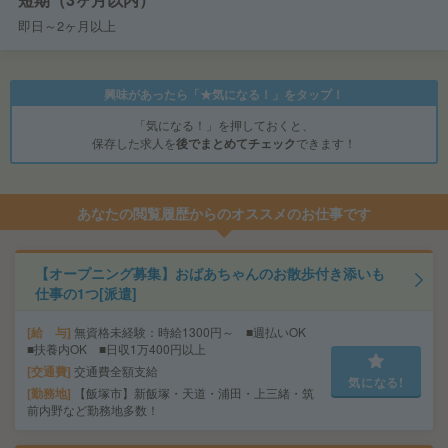
即日～2ヶ月以上
興味があったら「★気になる！」をタップ！
「気になる！」を押しておくと、
保存した求人を
後でまとめてチェック
できます！
あなたの閲覧履歴からのオススメのお仕事です
【オープニング募集】おばあちゃんのお散歩付き添いも
仕事の1つ[派遣]
給 与
無資格未経験：時給1300円～ ■週払いOK
■扶養内OK ■日収1万400円以上
交通費
交通費全額支給
気になる!
勤務地
【飯塚市】新飯塚・天道・浦田・上三緒・筑
前内野など勤務地多数！