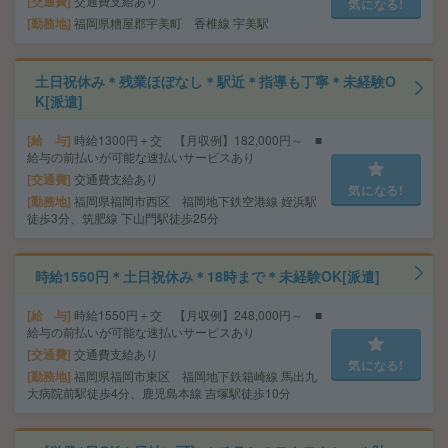
交通費
交通費支給あり
気になる!
勤務地
福岡県糟屋郡宇美町 香椎線 宇美駅
土日祝休み＊残業ほぼなし＊駅近＊指導も丁寧＊未経験O
K[派遣]
給 与
時給1300円＋交 【月収例】182,000円～ ■
給与の前払いが可能な速払いサービスあり
交通費
交通費支給あり
気になる!
勤務地
福岡県福岡市西区 福岡地下鉄空港線 姪浜駅
徒歩3分、筑肥線 下山門駅徒歩25分
時給1550円＊土日祝休み＊18時まで＊未経験OK[派遣]
給 与
時給1550円＋交 【月収例】248,000円～ ■
給与の前払いが可能な速払いサービスあり
交通費
交通費支給あり
気になる!
勤務地
福岡県福岡市東区 福岡地下鉄箱崎線 馬出九
大病院前駅徒歩4分、鹿児島本線 吉塚駅徒歩10分