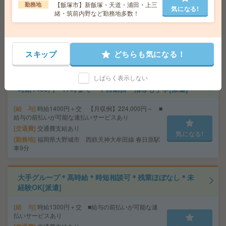
【飯塚市】新飯塚・天道・浦田・上三
勤務地
給与即払いOK！土日休み！日勤のお仕事！製品の移動作
気になる!
緒・筑前内野など勤務地多数！
業[派遣]
給 与
時給1150円
交通費
交通費支給有り
スキップ
どちらも気になる！
気になる!
勤務地
上金田駅～ ※車通勤・バイク通勤OK
しばらく表示しない
時給1400円＊17時まで＊平日勤務＊指導も丁寧[派遣]
給 与
時給1400円＋交 【月収例】224,000円～ ■
給与の前払いが可能な速払いサービスあり
交通費
交通費支給あり
気になる!
勤務地
福岡県大野城市 西鉄天神大牟田線 春日原駅
車9分
大手グループ＊高時給＊時短相談可＊残業ほぼなし＊未
経験OK[派遣]
給 与
時給1300円＋交 ■給与の前払いが可能な速
払いサービスあり