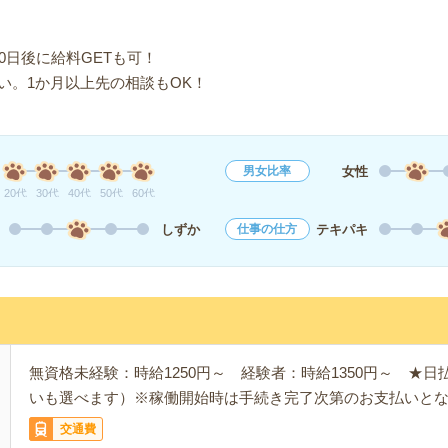
0日後に給料GETも可！
い。1か月以上先の相談もOK！
女性
男女比率
20代
30代
40代
50代
60代
しずか
テキパキ
仕事の仕方
無資格未経験：時給1250円～ 経験者：時給1350円～ ★
いも選べます）※稼働開始時は手続き完了次第のお支払いと
交通費