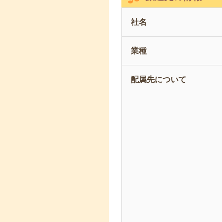
社名
業種
配属先について