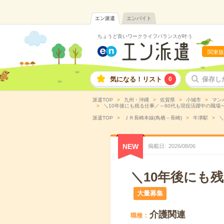
エン派遣
エンバイト
ちょうど良いワークライフバランスが叶う
関東版
気になる！リスト
0
保存し
派遣TOP
九州・沖縄
佐賀県
小城市
マン
＼10年後にも残る仕事／～60代も現役活躍中の職場へ＊
派遣TOP
ＪＲ長崎本線(鳥栖－長崎)
牛津駅
＼
NEW
掲載日
2026
/
08
/
06
＼10年後にも
大量募集
介護関連
職種