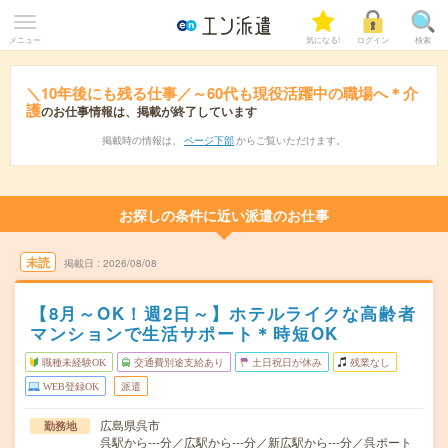
メニュー
気になる!
ログイン
検索
＼10年後にも残る仕事／～60代も現役活躍中の職場へ＊介
護
のお仕事情報は、掲載が終了しています
掲載時の情報は、
ページ下部
からご覧いただけます。
お探しの条件に近い派遣のお仕事
未読
掲載日
2026/08/08
【8月～OK！週2日～】ホテルライクな高齢者
マンションで生活サポート＊時短OK
職種未経験OK
交通費別途支給あり
土日祝日が休み
残業なし
WEB登録OK
派遣
広島県呉市
勤務地
呉駅から---分／広駅から---分／新広駅から---分／呉ポート