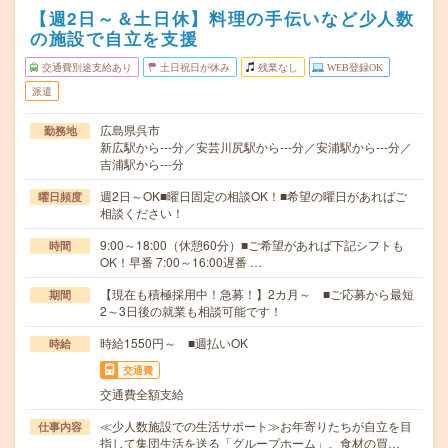
【週2日～＆土日休】料理の手伝いなど少人数
の施設で自立を支援
交通費別途支給あり
土日祝日が休み
残業なし
WEB登録OK
派遣
広島県呉市
勤務地
新広駅から---分／安芸川尻駅から---分／安浦駅から---分／
吉浦駅から---分
週2日～OK■曜日固定の相談OK！■希望の曜日があればご
曜日頻度
相談ください！
9:00～18:00（休憩60分）■ご希望があれば下記シフトも
時間
OK！早番 7:00～16:00遅番 …
【現在も積極採用中！急募！】2カ月～ ■ご応募から最短
期間
2～3日後の就業も相談可能です！
時給1550円～ ■週払いOK
時給
交通費
交通費全額支給
≪少人数施設での生活サポート≫お年寄りたちが自立を目
仕事内容
指して集団生活を送る「グループホーム」。食材の買…