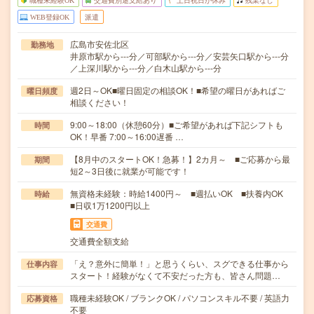
職種未経験OK
交通費別途支給あり
土日祝日が休み
残業なし
WEB登録OK
派遣
広島市安佐北区
勤務地
井原市駅から---分／可部駅から---分／安芸矢口駅から---分
／上深川駅から---分／白木山駅から---分
週2日～OK■曜日固定の相談OK！■希望の曜日があればご
曜日頻度
相談ください！
9:00～18:00（休憩60分）■ご希望があれば下記シフトも
時間
OK！早番 7:00～16:00遅番 …
【8月中のスタートOK！急募！】2カ月～ ■ご応募から最
期間
短2～3日後に就業が可能です！
無資格未経験：時給1400円～ ■週払いOK ■扶養内OK
時給
■日収1万1200円以上
交通費
交通費全額支給
「え？意外に簡単！」と思うくらい、スグできる仕事から
仕事内容
スタート！経験がなくて不安だった方も、皆さん問題…
職種未経験OK / ブランクOK / パソコンスキル不要 / 英語力
応募資格
不要