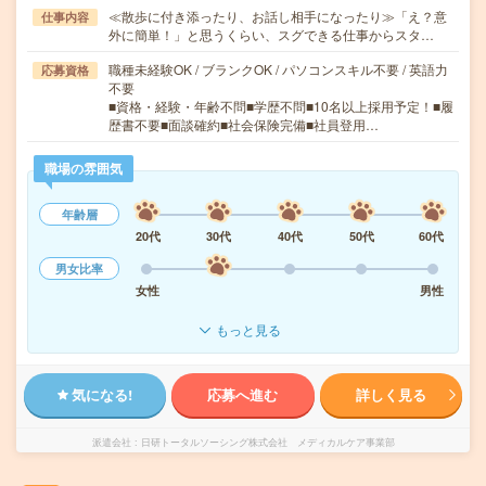
≪散歩に付き添ったり、お話し相手になったり≫「え？意
仕事内容
外に簡単！」と思うくらい、スグできる仕事からスタ…
職種未経験OK / ブランクOK / パソコンスキル不要 / 英語力
応募資格
不要
■資格・経験・年齢不問■学歴不問■10名以上採用予定！■履
歴書不要■面談確約■社会保険完備■社員登用…
職場の雰囲気
年齢層
20代
30代
40代
50代
60代
男女比率
女性
男性
もっと見る
気になる!
応募へ進む
詳しく見る
派遣会社
日研トータルソーシング株式会社 メディカルケア事業部