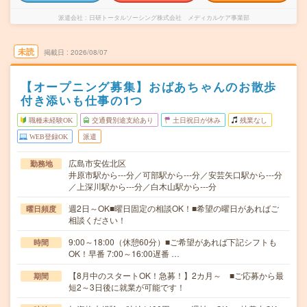
派遣会社
日研トータルソーシング株式会社 メディカルケア事業部
未読
掲載日
2026/08/07
【オープニング募集】おばあちゃんのお散歩
付き添いも仕事の1つ
職種未経験OK
交通費別途支給あり
土日祝日が休み
残業なし
WEB登録OK
派遣
広島市安佐北区
勤務地
井原市駅から---分／可部駅から---分／安芸矢口駅から---分
／上深川駅から---分／白木山駅から---分
週2日～OK■曜日固定の相談OK！■希望の曜日があればご
曜日頻度
相談ください！
9:00～18:00（休憩60分）■ご希望があれば下記シフトも
時間
OK！早番 7:00～16:00遅番 …
【8月中のスタートOK！急募！】2カ月～ ■ご応募から最
期間
短2～3日後に就業が可能です！