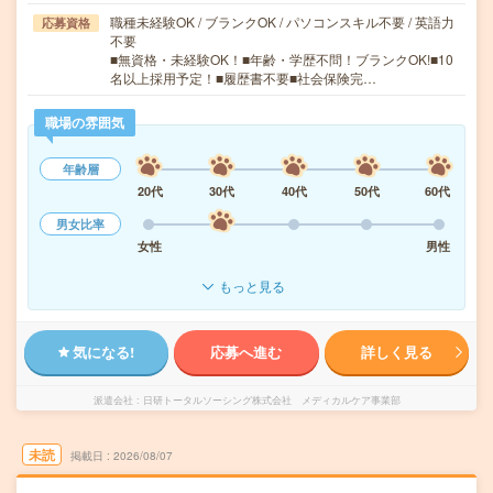
職種未経験OK / ブランクOK / パソコンスキル不要 / 英語力
応募資格
不要
■無資格・未経験OK！■年齢・学歴不問！ブランクOK!■10
名以上採用予定！■履歴書不要■社会保険完…
職場の雰囲気
年齢層
20代
30代
40代
50代
60代
男女比率
女性
男性
もっと見る
気になる!
応募へ進む
詳しく見る
派遣会社
日研トータルソーシング株式会社 メディカルケア事業部
未読
掲載日
2026/08/07