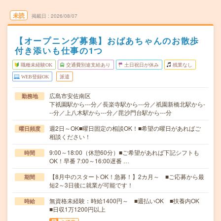
未読
掲載日
2026/08/07
【オープニング募集】おばあちゃんのお散歩
付き添いも仕事の1つ
職種未経験OK
交通費別途支給あり
土日祝日が休み
残業なし
WEB登録OK
派遣
広島市安佐南区
勤務地
下祇園駅から---分／長楽寺駅から---分／祇園新橋北駅から-
--分／上八木駅から---分／毘沙門台駅から---分
週2日～OK■曜日固定の相談OK！■希望の曜日があればご
曜日頻度
相談ください！
9:00～18:00（休憩60分）■ご希望があれば下記シフトも
時間
OK！早番 7:00～16:00遅番 …
【8月中のスタートOK！急募！】2カ月～ ■ご応募から最
期間
短2～3日後に就業が可能です！
無資格未経験：時給1400円～ ■週払いOK ■扶養内OK
時給
■日収1万1200円以上