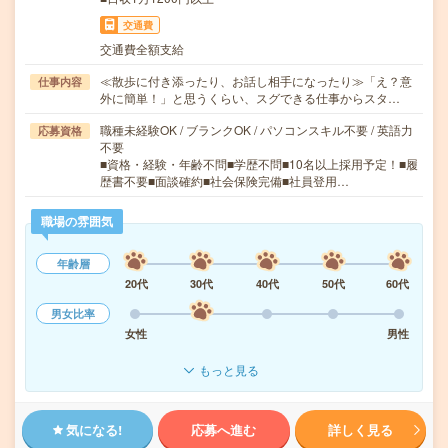
交通費
交通費全額支給
≪散歩に付き添ったり、お話し相手になったり≫「え？意
仕事内容
外に簡単！」と思うくらい、スグできる仕事からスタ…
職種未経験OK / ブランクOK / パソコンスキル不要 / 英語力
応募資格
不要
■資格・経験・年齢不問■学歴不問■10名以上採用予定！■履
歴書不要■面談確約■社会保険完備■社員登用…
職場の雰囲気
年齢層
20代
30代
40代
50代
60代
男女比率
女性
男性
もっと見る
気になる!
応募へ進む
詳しく見る