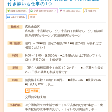
付き添いも仕事の1つ
職種未経験OK
交通費別途支給あり
土日祝日が休み
残業なし
WEB登録OK
派遣
広島市南区
勤務地
広島港・宇品駅から---分／宇品四丁目駅から---分／稲荷町
(広島県)駅から---分／比治山橋駅から---分
週2日～OK■曜日固定の相談OK！■希望の曜日があればご
曜日頻度
相談ください！
9:00～18:00（休憩60分）■ご希望があれば下記シフトも
時間
OK！早番 7:00～16:00遅番 …
【現在も積極採用中！急募！】2カ月～ ■ご応募から最短
期間
2～3日後の就業も相談可能です！
無資格未経験：時給1400円～ ■週払いOK ■扶養内OK
時給
■日収1万1200円以上
交通費
交通費全額支給
≪介護施設での生活サポート≫▽具体的なお仕事は…・食
仕事内容
事の配膳や食事中の見守り・トイレやお風呂のサポー…