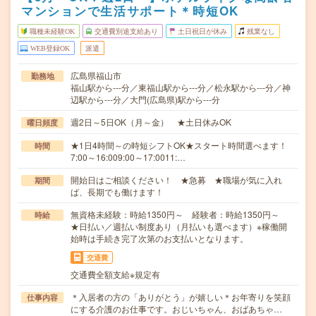
マンションで生活サポート＊時短OK
職種未経験OK
交通費別途支給あり
土日祝日が休み
残業なし
WEB登録OK
派遣
広島県福山市
勤務地
福山駅から---分／東福山駅から---分／松永駅から---分／神
辺駅から---分／大門(広島県)駅から---分
週2日～5日OK（月～金） ★土日休みOK
曜日頻度
★1日4時間～の時短シフトOK★スタート時間選べます！
時間
7:00～16:009:00～17:0011:…
開始日はご相談ください！ ★急募 ★職場が気に入れ
期間
ば、長期でも働けます！
無資格未経験：時給1350円～ 経験者：時給1350円～
時給
★日払い／週払い制度あり（月払いも選べます）※稼働開
始時は手続き完了次第のお支払いとなります。
交通費
交通費全額支給※規定有
＊入居者の方の「ありがとう」が嬉しい＊お年寄りを笑顔
仕事内容
にする介護のお仕事です。おじいちゃん、おばあちゃ…