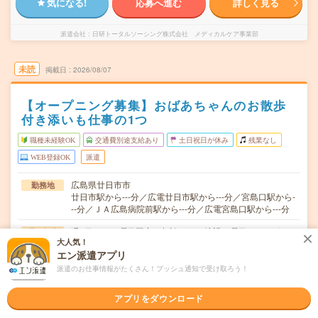
気になる!
応募へ進む
詳しく見る
派遣会社
日研トータルソーシング株式会社 メディカルケア事業部
未読
掲載日
2026/08/07
【オープニング募集】おばあちゃんのお散歩
付き添いも仕事の1つ
職種未経験OK
交通費別途支給あり
土日祝日が休み
残業なし
WEB登録OK
派遣
広島県廿日市市
勤務地
廿日市駅から---分／広電廿日市駅から---分／宮島口駅から-
--分／ＪＡ広島病院前駅から---分／広電宮島口駅から---分
週2日～OK■曜日固定の相談OK！■希望の曜日があればご
曜日頻度
大人気！
相談ください！
エン派遣アプリ
9:00～18:00（休憩60分）■ご希望があれば下記シフトも
時間
派遣のお仕事情報がたくさん！プッシュ通知で受け取ろう！
OK！早番 7:00～16:00遅番 …
アプリをダウンロード
【8月中のスタートOK！急募！】2カ月～ ■ご応募から最
期間
短2～3日後に就業が可能です！