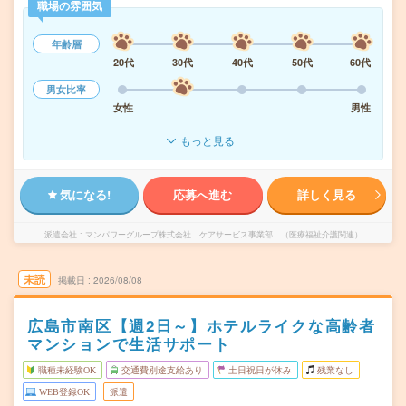
職場の雰囲気
年齢層
20代
30代
40代
50代
60代
男女比率
女性
男性
もっと見る
気になる!
応募へ進む
詳しく見る
派遣会社
マンパワーグループ株式会社 ケアサービス事業部 （医療福祉介護関連）
未読
掲載日
2026/08/08
広島市南区【週2日～】ホテルライクな高齢者
マンションで生活サポート
職種未経験OK
交通費別途支給あり
土日祝日が休み
残業なし
WEB登録OK
派遣