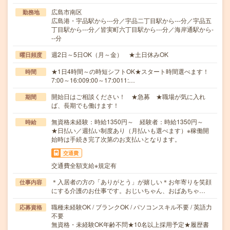
広島市南区
勤務地
広島港・宇品駅から---分／宇品二丁目駅から---分／宇品五
丁目駅から---分／皆実町六丁目駅から---分／海岸通駅から-
--分
週2日～5日OK（月～金） ★土日休みOK
曜日頻度
★1日4時間～の時短シフトOK★スタート時間選べます！
時間
7:00～16:009:00～17:0011:…
開始日はご相談ください！ ★急募 ★職場が気に入れ
期間
ば、長期でも働けます！
無資格未経験：時給1350円～ 経験者：時給1350円～
時給
★日払い／週払い制度あり（月払いも選べます）※稼働開
始時は手続き完了次第のお支払いとなります。
交通費
交通費全額支給※規定有
＊入居者の方の「ありがとう」が嬉しい＊お年寄りを笑顔
仕事内容
にする介護のお仕事です。おじいちゃん、おばあちゃ…
職種未経験OK / ブランクOK / パソコンスキル不要 / 英語力
応募資格
不要
無資格・未経験OK年齢不問★10名以上採用予定★履歴書