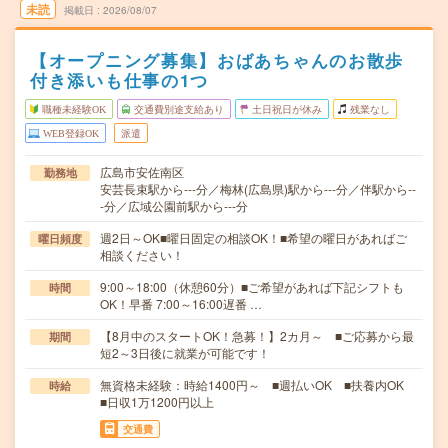
未読
掲載日
2026/08/07
【オープニング募集】おばあちゃんのお散歩
付き添いも仕事の1つ
職種未経験OK
交通費別途支給あり
土日祝日が休み
残業なし
WEB登録OK
派遣
広島市安佐南区
勤務地
安芸長束駅から---分／梅林(広島県)駅から---分／伴駅から--
-分／広域公園前駅から---分
週2日～OK■曜日固定の相談OK！■希望の曜日があればご
曜日頻度
相談ください！
9:00～18:00（休憩60分）■ご希望があれば下記シフトも
時間
OK！早番 7:00～16:00遅番 …
【8月中のスタートOK！急募！】2カ月～ ■ご応募から最
期間
短2～3日後に就業が可能です！
無資格未経験：時給1400円～ ■週払いOK ■扶養内OK
時給
■日収1万1200円以上
交通費