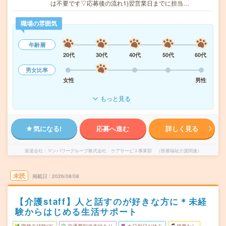
は不要です▽応募後の流れ1)翌営業日までに担当…
職場の雰囲気
年齢層
20代
30代
40代
50代
60代
男女比率
女性
男性
もっと見る
気になる!
応募へ進む
詳しく見る
派遣会社
マンパワーグループ株式会社 ケアサービス事業部 （医療福祉介護関連）
未読
掲載日
2026/08/08
【介護staff】人と話すのが好きな方に＊未経
験からはじめる生活サポート