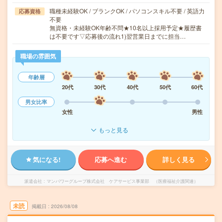
職種未経験OK / ブランクOK / パソコンスキル不要 / 英語力
応募資格
不要
無資格・未経験OK年齢不問★10名以上採用予定★履歴書
は不要です▽応募後の流れ1)翌営業日までに担当…
職場の雰囲気
年齢層
20代
30代
40代
50代
60代
男女比率
女性
男性
もっと見る
気になる!
応募へ進む
詳しく見る
派遣会社
マンパワーグループ株式会社 ケアサービス事業部 （医療福祉介護関連）
未読
掲載日
2026/08/08