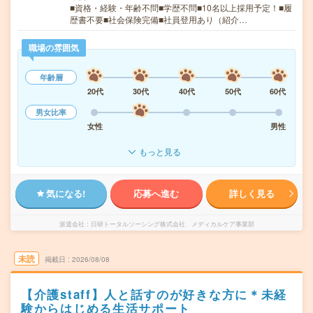
■資格・経験・年齢不問■学歴不問■10名以上採用予定！■履
歴書不要■社会保険完備■社員登用あり（紹介…
職場の雰囲気
年齢層
20代
30代
40代
50代
60代
男女比率
女性
男性
もっと見る
気になる!
応募へ進む
詳しく見る
派遣会社
日研トータルソーシング株式会社 メディカルケア事業部
未読
掲載日
2026/08/08
【介護staff】人と話すのが好きな方に＊未経
験からはじめる生活サポート