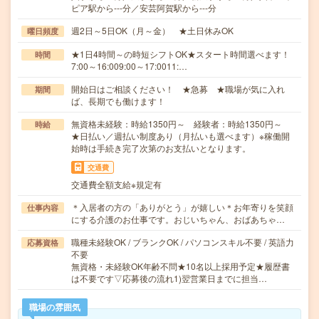
ピア駅から---分／安芸阿賀駅から---分
週2日～5日OK（月～金） ★土日休みOK
曜日頻度
★1日4時間～の時短シフトOK★スタート時間選べます！
時間
7:00～16:009:00～17:0011:…
開始日はご相談ください！ ★急募 ★職場が気に入れ
期間
ば、長期でも働けます！
無資格未経験：時給1350円～ 経験者：時給1350円～
時給
★日払い／週払い制度あり（月払いも選べます）※稼働開
始時は手続き完了次第のお支払いとなります。
交通費
交通費全額支給※規定有
＊入居者の方の「ありがとう」が嬉しい＊お年寄りを笑顔
仕事内容
にする介護のお仕事です。おじいちゃん、おばあちゃ…
職種未経験OK / ブランクOK / パソコンスキル不要 / 英語力
応募資格
不要
無資格・未経験OK年齢不問★10名以上採用予定★履歴書
は不要です▽応募後の流れ1)翌営業日までに担当…
職場の雰囲気