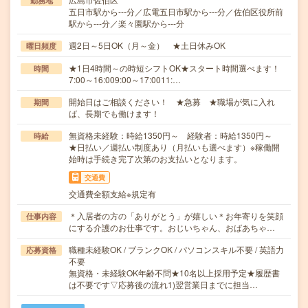
勤務地
五日市駅から---分／広電五日市駅から---分／佐伯区役所前
駅から---分／楽々園駅から---分
週2日～5日OK（月～金） ★土日休みOK
曜日頻度
★1日4時間～の時短シフトOK★スタート時間選べます！
時間
7:00～16:009:00～17:0011:…
開始日はご相談ください！ ★急募 ★職場が気に入れ
期間
ば、長期でも働けます！
無資格未経験：時給1350円～ 経験者：時給1350円～
時給
★日払い／週払い制度あり（月払いも選べます）※稼働開
始時は手続き完了次第のお支払いとなります。
交通費
交通費全額支給※規定有
＊入居者の方の「ありがとう」が嬉しい＊お年寄りを笑顔
仕事内容
にする介護のお仕事です。おじいちゃん、おばあちゃ…
職種未経験OK / ブランクOK / パソコンスキル不要 / 英語力
応募資格
不要
無資格・未経験OK年齢不問★10名以上採用予定★履歴書
は不要です▽応募後の流れ1)翌営業日までに担当…