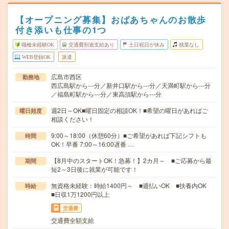
【オープニング募集】おばあちゃんのお散歩
付き添いも仕事の1つ
職種未経験OK
交通費別途支給あり
土日祝日が休み
残業なし
WEB登録OK
派遣
広島市西区
勤務地
西広島駅から---分／新井口駅から---分／天満町駅から---分
／福島町駅から---分／東高須駅から---分
週2日～OK■曜日固定の相談OK！■希望の曜日があればご
曜日頻度
相談ください！
9:00～18:00（休憩60分）■ご希望があれば下記シフトも
時間
OK！早番 7:00～16:00遅番 …
【8月中のスタートOK！急募！】2カ月～ ■ご応募から最
期間
短2～3日後に就業が可能です！
無資格未経験：時給1400円～ ■週払いOK ■扶養内OK
時給
■日収1万1200円以上
交通費
交通費全額支給