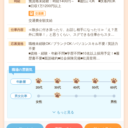
無資格未経験：時給1400円～ ■週払いOK ■扶養内OK
時給
■日収1万1200円以上
交通費
交通費全額支給
≪散歩に付き添ったり、お話し相手になったり≫「え？意
仕事内容
外に簡単！」と思うくらい、スグできる仕事からスタ…
職種未経験OK / ブランクOK / パソコンスキル不要 / 英語力
応募資格
不要
■資格・経験・年齢不問■学歴不問■10名以上採用予定！■履
歴書不要■面談確約■社会保険完備■社員登用…
職場の雰囲気
年齢層
20代
30代
40代
50代
60代
男女比率
女性
男性
もっと見る