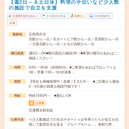
【週2日～＆土日休】料理の手伝いなど少人数
の施設で自立を支援
交通費別途支給あり
土日祝日が休み
残業なし
WEB登録OK
派遣
広島県呉市
勤務地
呉駅から---分／呉ポートピア駅から---分／安登駅から---分
／川原石駅から---分／かるが浜駅から---分
週2日～OK■曜日固定の相談OK！■希望の曜日があればご
曜日頻度
相談ください！
9:00～18:00（休憩60分）■ご希望があれば下記シフトも
時間
OK！早番 7:00～16:00遅番 …
【現在も積極採用中！急募！】2カ月～ ■ご応募から最短
期間
2～3日後の就業も相談可能です！
時給1550円～ ■週払いOK
時給
交通費
交通費全額支給
≪少人数施設での生活サポート≫お年寄りたちが自立を目
仕事内容
指して集団生活を送る「グループホーム」。食材の買…