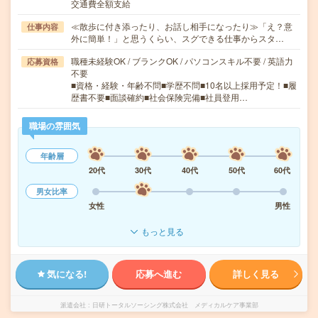
交通費全額支給
≪散歩に付き添ったり、お話し相手になったり≫「え？意
仕事内容
外に簡単！」と思うくらい、スグできる仕事からスタ…
職種未経験OK / ブランクOK / パソコンスキル不要 / 英語力
応募資格
不要
■資格・経験・年齢不問■学歴不問■10名以上採用予定！■履
歴書不要■面談確約■社会保険完備■社員登用…
職場の雰囲気
年齢層
20代
30代
40代
50代
60代
男女比率
女性
男性
もっと見る
気になる!
応募へ進む
詳しく見る
派遣会社
日研トータルソーシング株式会社 メディカルケア事業部