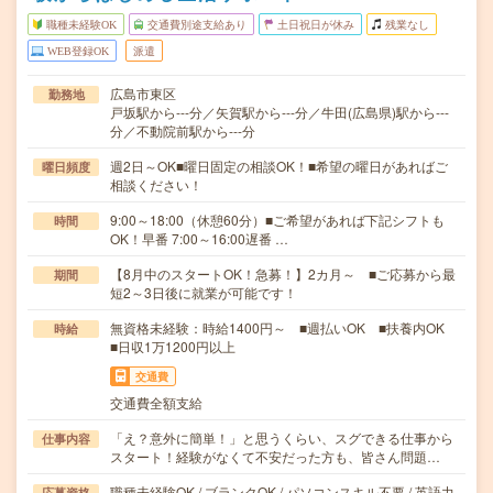
職種未経験OK
交通費別途支給あり
土日祝日が休み
残業なし
WEB登録OK
派遣
広島市東区
勤務地
戸坂駅から---分／矢賀駅から---分／牛田(広島県)駅から---
分／不動院前駅から---分
週2日～OK■曜日固定の相談OK！■希望の曜日があればご
曜日頻度
相談ください！
9:00～18:00（休憩60分）■ご希望があれば下記シフトも
時間
OK！早番 7:00～16:00遅番 …
【8月中のスタートOK！急募！】2カ月～ ■ご応募から最
期間
短2～3日後に就業が可能です！
無資格未経験：時給1400円～ ■週払いOK ■扶養内OK
時給
■日収1万1200円以上
交通費
交通費全額支給
「え？意外に簡単！」と思うくらい、スグできる仕事から
仕事内容
スタート！経験がなくて不安だった方も、皆さん問題…
職種未経験OK / ブランクOK / パソコンスキル不要 / 英語力
応募資格