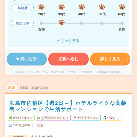
年齢層
20代
30代
40代
50代
60代
男女比率
女性
男性
もっと見る
気になる!
応募へ進む
詳しく見る
派遣会社
マンパワーグループ株式会社 ケアサービス事業部 （医療福祉介護関連）
未読
掲載日
2026/08/08
広島市佐伯区【週2日～】ホテルライクな高齢
者マンションで生活サポート
職種未経験OK
交通費別途支給あり
土日祝日が休み
残業なし
WEB登録OK
派遣
広島市佐伯区