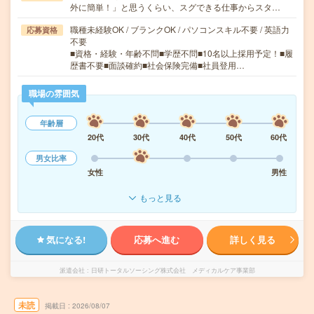
外に簡単！」と思うくらい、スグできる仕事からスタ…
職種未経験OK / ブランクOK / パソコンスキル不要 / 英語力
応募資格
不要
■資格・経験・年齢不問■学歴不問■10名以上採用予定！■履
歴書不要■面談確約■社会保険完備■社員登用…
職場の雰囲気
年齢層
20代
30代
40代
50代
60代
男女比率
女性
男性
もっと見る
気になる!
応募へ進む
詳しく見る
派遣会社
日研トータルソーシング株式会社 メディカルケア事業部
未読
掲載日
2026/08/07