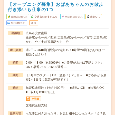
【オープニング募集】おばあちゃんのお散歩
付き添いも仕事の1つ
職種未経験OK
交通費別途支給あり
土日祝日が休み
残業なし
WEB登録OK
派遣
広島市安佐南区
勤務地
緑井駅から---分／西原(広島県)駅から---分／古市(広島県)駅
から---分／七軒茶屋駅から---分
週2日～OK■曜日固定の相談OK！■希望の曜日があればご
曜日頻度
相談ください！
9:00～18:00（休憩60分）■ご希望があれば下記シフトも
時間
OK！早番 7:00～16:00遅番 …
【8月中のスタートOK！急募！】2カ月～ ■ご応募から最
期間
短2～3日後に就業が可能です！
無資格未経験：時給1400円～ ■週払いOK ■扶養内OK
時給
■日収1万1200円以上
交通費
交通費全額支給
≪散歩に付き添ったり、お話し相手になったり≫「え？意
仕事内容