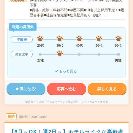
不要
■資格・経験・年齢不問■学歴不問■10名以上採用予定！■履
歴書不要■社会保険完備■社員登用あり（紹介…
職場の雰囲気
年齢層
20代
30代
40代
50代
60代
男女比率
女性
男性
もっと見る
気になる!
応募へ進む
詳しく見る
派遣会社
日研トータルソーシング株式会社 メディカルケア事業部
未読
掲載日
2026/08/08
【8月～OK！週2日～】ホテルライクな高齢者