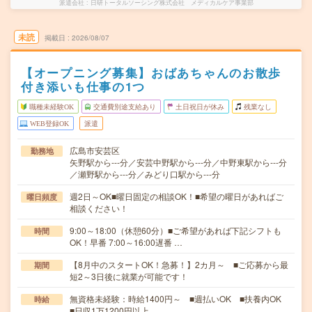
派遣会社
日研トータルソーシング株式会社 メディカルケア事業部
未読
掲載日
2026/08/07
【オープニング募集】おばあちゃんのお散歩
付き添いも仕事の1つ
職種未経験OK
交通費別途支給あり
土日祝日が休み
残業なし
WEB登録OK
派遣
広島市安芸区
勤務地
矢野駅から---分／安芸中野駅から---分／中野東駅から---分
／瀬野駅から---分／みどり口駅から---分
週2日～OK■曜日固定の相談OK！■希望の曜日があればご
曜日頻度
相談ください！
9:00～18:00（休憩60分）■ご希望があれば下記シフトも
時間
OK！早番 7:00～16:00遅番 …
【8月中のスタートOK！急募！】2カ月～ ■ご応募から最
期間
短2～3日後に就業が可能です！
無資格未経験：時給1400円～ ■週払いOK ■扶養内OK
時給
■日収1万1200円以上