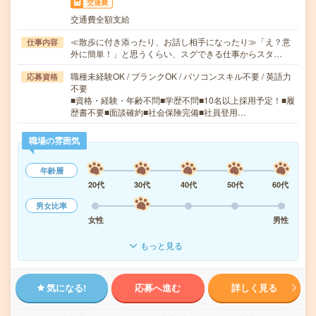
交通費
交通費全額支給
≪散歩に付き添ったり、お話し相手になったり≫「え？意
仕事内容
外に簡単！」と思うくらい、スグできる仕事からスタ…
職種未経験OK / ブランクOK / パソコンスキル不要 / 英語力
応募資格
不要
■資格・経験・年齢不問■学歴不問■10名以上採用予定！■履
歴書不要■面談確約■社会保険完備■社員登用…
職場の雰囲気
年齢層
20代
30代
40代
50代
60代
男女比率
女性
男性
もっと見る
気になる!
応募へ進む
詳しく見る