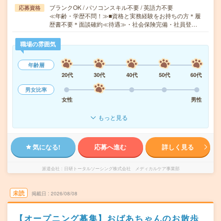
ブランクOK / パソコンスキル不要 / 英語力不要
応募資格
≪年齢・学歴不問！≫■資格と実務経験をお持ちの方＊履
歴書不要＊面談確約≪待遇≫・社会保険完備・社員登…
職場の雰囲気
年齢層
20代
30代
40代
50代
60代
男女比率
女性
男性
もっと見る
気になる!
応募へ進む
詳しく見る
派遣会社
日研トータルソーシング株式会社 メディカルケア事業部
未読
掲載日
2026/08/08
【オープニング募集】おばあちゃんのお散歩