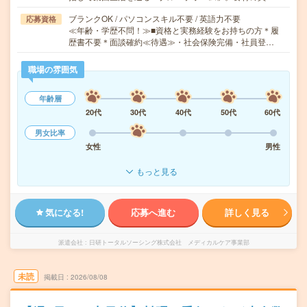
ブランクOK / パソコンスキル不要 / 英語力不要
応募資格
≪年齢・学歴不問！≫■資格と実務経験をお持ちの方＊履
歴書不要＊面談確約≪待遇≫・社会保険完備・社員登…
職場の雰囲気
年齢層
20代
30代
40代
50代
60代
男女比率
女性
男性
もっと見る
気になる!
応募へ進む
詳しく見る
派遣会社
日研トータルソーシング株式会社 メディカルケア事業部
未読
掲載日
2026/08/08