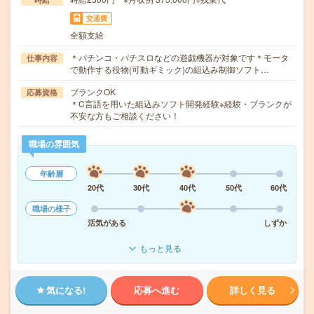
交通費
全額支給
＊パチンコ・パチスロなどの遊戯機器が対象です＊モータ
仕事内容
で動作する役物(可動ギミック)の組込み制御ソフト…
ブランクOK
応募資格
＊C言語を用いた組込みソフト開発経験※経験・ブランクが
不安な方もご相談ください！
職場の雰囲気
年齢層
20代
30代
40代
50代
60代
職場の様子
活気がある
しずか
もっと見る
気になる!
応募へ進む
詳しく見る