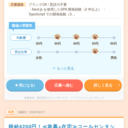
ブランクOK / 英語力不要
応募資格
・Next.js を使用したSPA 開発経験（2 年以上） ・
TypeScript での開発経験（3…
職場の雰囲気
年齢層
20代
30代
40代
50代
60代
男女比率
女性
男性
もっと見る
気になる!
応募へ進む
詳しく見る
派遣会社
株式会社スタッフサービス ＩＴソリューションブロック
未読
掲載日
2026/08/07
時給4200円！≪急募×在宅≫コールセンタシ