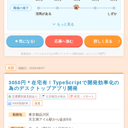
職場の様子
活気がある
しずか
もっと見る
気になる!
応募へ進む
詳しく見る
派遣会社
パーソルエクセルHRパートナーズ株式会社（エンジニア部門）
未読
掲載日
2026/08/07
3050円＊在宅有！TypeScriptで開発効率化の
為のデスクトップアプリ開発
交通費別途支給あり
土日祝日が休み
在宅・リモート
WEB登録OK
派遣
東京都品川区
勤務地
天王洲アイル駅から徒歩5分