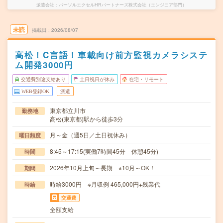
派遣会社
パーソルエクセルHRパートナーズ株式会社（エンジニア部門）
未読
掲載日
2026/08/07
高松！C言語！車載向け前方監視カメラシステ
ム開発3000円
交通費別途支給あり
土日祝日が休み
在宅・リモート
WEB登録OK
派遣
東京都立川市
勤務地
高松(東京都)駅から徒歩3分
月～金（週5日／土日祝休み）
曜日頻度
8:45～17:15(実働7時間45分 休憩45分)
時間
2026年10月上旬～長期 ※10月～OK！
期間
時給3000円 ※月収例 465,000円+残業代
時給
交通費
全額支給