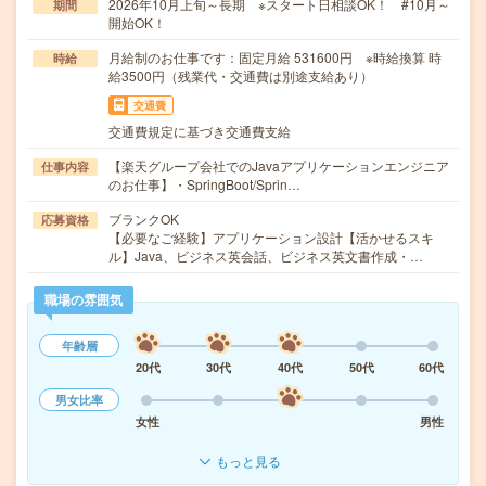
2026年10月上旬～長期 ※スタート日相談OK！ #10月～
期間
開始OK！
月給制のお仕事です：固定月給 531600円 ※時給換算 時
時給
給3500円（残業代・交通費は別途支給あり）
交通費
交通費規定に基づき交通費支給
【楽天グループ会社でのJavaアプリケーションエンジニア
仕事内容
のお仕事】・SpringBoot/Sprin…
ブランクOK
応募資格
【必要なご経験】アプリケーション設計【活かせるスキ
ル】Java、ビジネス英会話、ビジネス英文書作成・…
職場の雰囲気
年齢層
20代
30代
40代
50代
60代
男女比率
女性
男性
もっと見る