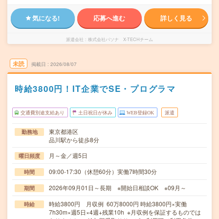
気になる!
応募へ進む
詳しく見る
派遣会社
株式会社パソナ X-TECHチーム
未読
掲載日
2026/08/07
時給3800円！IT企業でSE・プログラマ
交通費別途支給あり
土日祝日が休み
WEB登録OK
派遣
東京都港区
勤務地
品川駅から徒歩8分
月～金／週5日
曜日頻度
09:00-17:30（休憩60分）実働7時間30分
時間
2026年09月01日～長期 ※開始日相談OK ※09月～
期間
時給3800円 月収例 60万8000円 時給3800円×実働
時給
7h30m×週5日×4週+残業10h ※月収例を保証するものでは