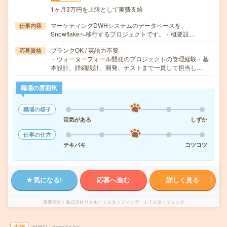
1ヶ月3万円を上限として実費支給
マーケティングDWHシステムのデータベースを、
仕事内容
Snowflakeへ移行するプロジェクトです。・概要設…
ブランクOK / 英語力不要
応募資格
・ウォーターフォール開発のプロジェクトの管理経験・基
本設計、詳細設計、開発、テストまで一貫して担当し…
職場の雰囲気
職場の様子
活気がある
しずか
仕事の仕方
テキパキ
コツコツ
気になる!
応募へ進む
詳しく見る
派遣会社
株式会社リクルートスタッフィング ＩＴスタッフィング