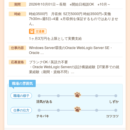
2026年10月01日～長期 ※開始日相談OK ※10月～
期間
時給3500円 月収例 52万5000円 時給3500円×実働
時給
7h30m×週5日×4週 ※月収例を保証するものではありませ
ん。
交通費
1ヶ月3万円を上限として実費支給
Windows Server環境のOracle WebLogic Server SE・
仕事内容
Oracle …
ブランクOK / 英語力不要
応募資格
・Oracle WebLogic Serverの設計構築経験【IT業界での就
業経験（期間・資格不問）…
職場の雰囲気
職場の様子
活気がある
しずか
仕事の仕方
テキパキ
コツコツ