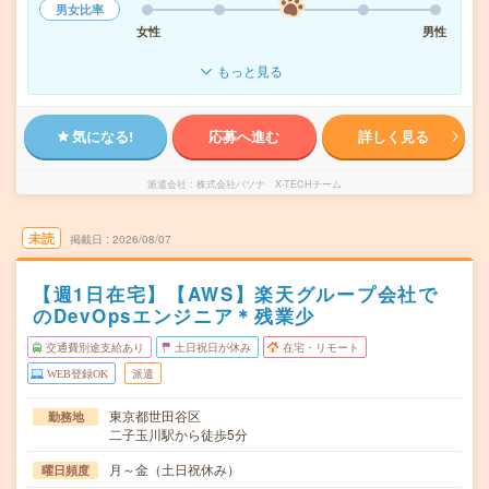
男女比率
女性
男性
もっと見る
気になる!
応募へ進む
詳しく見る
派遣会社
株式会社パソナ X-TECHチーム
未読
掲載日
2026/08/07
【週1日在宅】【AWS】楽天グループ会社で
のDevOpsエンジニア＊残業少
交通費別途支給あり
土日祝日が休み
在宅・リモート
WEB登録OK
派遣
東京都世田谷区
勤務地
二子玉川駅から徒歩5分
月～金（土日祝休み）
曜日頻度