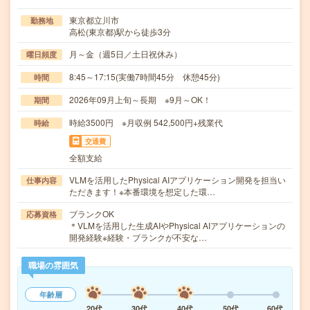
東京都立川市
勤務地
高松(東京都)駅から徒歩3分
月～金（週5日／土日祝休み）
曜日頻度
8:45～17:15(実働7時間45分 休憩45分)
時間
2026年09月上旬～長期 ※9月～OK！
期間
時給3500円 ※月収例 542,500円+残業代
時給
交通費
全額支給
VLMを活用したPhysical AIアプリケーション開発を担当い
仕事内容
ただきます！※本番環境を想定した環…
ブランクOK
応募資格
＊VLMを活用した生成AIやPhysical AIアプリケーションの
開発経験※経験・ブランクが不安な…
職場の雰囲気
年齢層
20代
30代
40代
50代
60代