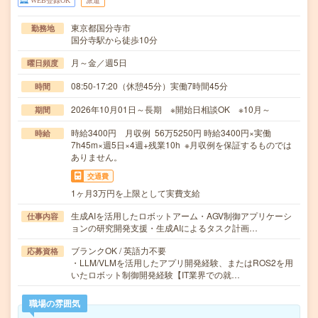
WEB登録OK
派遣
東京都国分寺市
勤務地
国分寺駅から徒歩10分
月～金／週5日
曜日頻度
08:50-17:20（休憩45分）実働7時間45分
時間
2026年10月01日～長期 ※開始日相談OK ※10月～
期間
時給3400円 月収例 56万5250円 時給3400円×実働
時給
7h45m×週5日×4週+残業10h ※月収例を保証するものでは
ありません。
交通費
1ヶ月3万円を上限として実費支給
生成AIを活用したロボットアーム・AGV制御アプリケーシ
仕事内容
ョンの研究開発支援・生成AIによるタスク計画…
ブランクOK / 英語力不要
応募資格
・LLM/VLMを活用したアプリ開発経験、またはROS2を用
いたロボット制御開発経験【IT業界での就…
職場の雰囲気