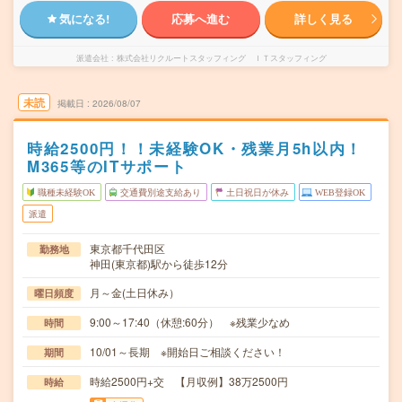
気になる!
応募へ進む
詳しく見る
派遣会社
株式会社リクルートスタッフィング ＩＴスタッフィング
未読
掲載日
2026/08/07
時給2500円！！未経験OK・残業月5h以内！
M365等のITサポート
職種未経験OK
交通費別途支給あり
土日祝日が休み
WEB登録OK
派遣
東京都千代田区
勤務地
神田(東京都)駅から徒歩12分
月～金(土日休み）
曜日頻度
9:00～17:40（休憩:60分） ※残業少なめ
時間
10/01～長期 ※開始日ご相談ください！
期間
時給2500円+交 【月収例】38万2500円
時給