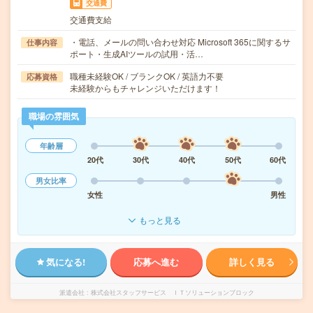
交通費
交通費支給
・電話、メールの問い合わせ対応 Microsoft 365に関するサ
仕事内容
ポート・生成AIツールの試用・活…
職種未経験OK / ブランクOK / 英語力不要
応募資格
未経験からもチャレンジいただけます！
職場の雰囲気
年齢層
20代
30代
40代
50代
60代
男女比率
女性
男性
もっと見る
気になる!
応募へ進む
詳しく見る
派遣会社
株式会社スタッフサービス ＩＴソリューションブロック