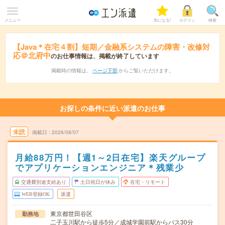
メニュー
気になる!
ログイン
検索
【Java＊在宅４割】短期／金融系システムの障害・改修対
応＠北府中
のお仕事情報は、掲載が終了しています
掲載時の情報は、
ページ下部
からご覧いただけます。
お探しの条件に近い派遣のお仕事
未読
掲載日
2026/08/07
月給88万円！【週1～2日在宅】楽天グループ
でアプリケーションエンジニア＊残業少
交通費別途支給あり
土日祝日が休み
在宅・リモート
WEB登録OK
派遣
東京都世田谷区
勤務地
二子玉川駅から徒歩5分／成城学園前駅からバス30分