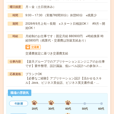
月～金（土日祝休み）
曜日頻度
9:00～17:30 （実働7時間30分）休憩60分 ※残業少
時間
2026年9月上旬～長期 ※スタート日相談OK！ #9月～開
期間
始OK！
月給制のお仕事です：固定月給 880900円 ※時給換算 時
時給
給5800円（残業代・交通費は別途支給あり）
交通費
交通費規定に基づき交通費支給
【楽天グループでのアプリケーションエンジニアのお仕事
仕事内容
です】要件整理、設計議論、低レベル設計への参加ス…
ブランクOK
応募資格
【必要なご経験】アプリケーション設計【活かせるスキ
ル】Java、ビジネス英会話、ビジネス英文書作成・…
職場の雰囲気
年齢層
20代
30代
40代
50代
60代