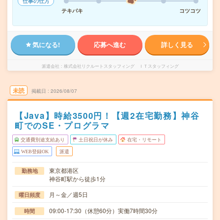
仕事の仕方
テキパキ
コツコツ
気になる!
応募へ進む
詳しく見る
派遣会社
株式会社リクルートスタッフィング ＩＴスタッフィング
未読
掲載日
2026/08/07
【Java】時給3500円！【週2在宅勤務】神谷
町でのSE・プログラマ
交通費別途支給あり
土日祝日が休み
在宅・リモート
WEB登録OK
派遣
東京都港区
勤務地
神谷町駅から徒歩1分
月～金／週5日
曜日頻度
09:00-17:30（休憩60分）実働7時間30分
時間