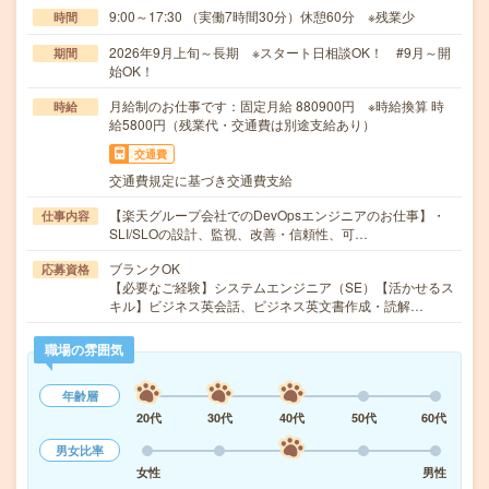
9:00～17:30 （実働7時間30分）休憩60分 ※残業少
時間
2026年9月上旬～長期 ※スタート日相談OK！ #9月～開
期間
始OK！
月給制のお仕事です：固定月給 880900円 ※時給換算 時
時給
給5800円（残業代・交通費は別途支給あり）
交通費
交通費規定に基づき交通費支給
【楽天グループ会社でのDevOpsエンジニアのお仕事】・
仕事内容
SLI/SLOの設計、監視、改善・信頼性、可…
ブランクOK
応募資格
【必要なご経験】システムエンジニア（SE）【活かせるス
キル】ビジネス英会話、ビジネス英文書作成・読解…
職場の雰囲気
年齢層
20代
30代
40代
50代
60代
男女比率
女性
男性