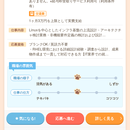
ありません。※給与即受取りサービス利用可（利用条件
有）
交通費
1ヶ月3万円を上限として実費支給
Linuxを中心としたインフラ基盤の上流設計・アーキテクチ
仕事内容
ャ検討業務・非機能要件定義の検討および設計…
ブランクOK / 英語力不要
応募資格
・RHEL環境における詳細設計経験・調査から設計、成果
物作成まで一貫して対応できる方【IT業界での就…
職場の雰囲気
職場の様子
活気がある
しずか
仕事の仕方
テキパキ
コツコツ
気になる!
応募へ進む
詳しく見る