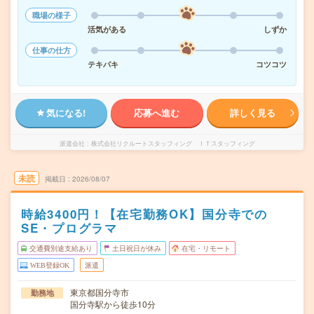
職場の様子
活気がある
しずか
仕事の仕方
テキパキ
コツコツ
気になる!
応募へ進む
詳しく見る
派遣会社
株式会社リクルートスタッフィング ＩＴスタッフィング
未読
掲載日
2026/08/07
時給3400円！【在宅勤務OK】国分寺での
SE・プログラマ
交通費別途支給あり
土日祝日が休み
在宅・リモート
WEB登録OK
派遣
東京都国分寺市
勤務地
国分寺駅から徒歩10分