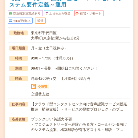
ステム要件定義～運用
交通費別途支給あり
土日祝日が休み
在宅・リモート
WEB登録OK
派遣
東京都千代田区
勤務地
大手町(東京都)駅から徒歩2分
月～金（土日祝休み）
曜日頻度
9:00～17:30（休憩:60分）
時間
09/01～長期 ※開始日ご相談ください！
期間
時給4200円+交 【月収例】63万円
時給
交通費
交通費支給
【クラウド型コンタクトセンタ向け音声認識サービス販売
仕事内容
推進・構築支援】・サービスの提案プロジェクトのプ…
ブランクOK / 英語力不要
応募資格
・プロジェクトリーダー経験がある方・コールセンタ向け
のシステム提案、構築経験が有る方スキル・経験・ブ…