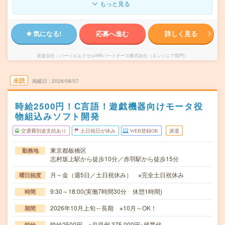
もっと見る
気になる!
応募へ進む
詳しく見る
派遣会社
パーソルエクセルHRパートナーズ株式会社（エンジニア部門）
未読
掲載日
2026/08/07
時給2500円！C言語！遊戯機器向けモータ役
物組込みソフト開発
交通費別途支給あり
土日祝日が休み
WEB登録OK
派遣
東京都板橋区
勤務地
志村坂上駅から徒歩10分／赤羽駅から徒歩15分
月～金（週5日／土日祝休み） ※完全土日祝休み
曜日頻度
9:30～18:00(実働7時間30分 休憩1時間)
時間
2026年10月上旬～長期 ※10月～OK！
期間
時給2500円 ※月収例 375,000円+残業代
時給