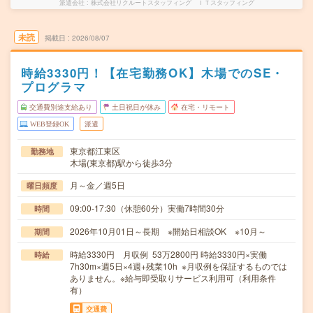
派遣会社
株式会社リクルートスタッフィング ＩＴスタッフィング
未読
掲載日
2026/08/07
時給3330円！【在宅勤務OK】木場でのSE・
プログラマ
交通費別途支給あり
土日祝日が休み
在宅・リモート
WEB登録OK
派遣
東京都江東区
勤務地
木場(東京都)駅から徒歩3分
月～金／週5日
曜日頻度
09:00-17:30（休憩60分）実働7時間30分
時間
2026年10月01日～長期 ※開始日相談OK ※10月～
期間
時給3330円 月収例 53万2800円 時給3330円×実働
時給
7h30m×週5日×4週+残業10h ※月収例を保証するものでは
ありません。※給与即受取りサービス利用可（利用条件
有）
交通費