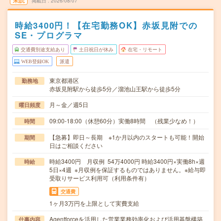
未読
掲載日
2026/08/07
時給3400円！【在宅勤務OK】赤坂見附での
SE・プログラマ
交通費別途支給あり
土日祝日が休み
在宅・リモート
WEB登録OK
派遣
東京都港区
勤務地
赤坂見附駅から徒歩5分／溜池山王駅から徒歩5分
月～金／週5日
曜日頻度
09:00-18:00（休憩60分）実働8時間 （残業少なめ！）
時間
【急募】即日～長期 ※1か月以内のスタートも可能！開始
期間
日はご相談ください
時給3400円 月収例 54万4000円 時給3400円×実働8h×週
時給
5日×4週 ※月収例を保証するものではありません。※給与即
受取りサービス利用可（利用条件有）
交通費
1ヶ月3万円を上限として実費支給
Agentforceを活用した営業業務効率化および活用基盤構築
仕事内容