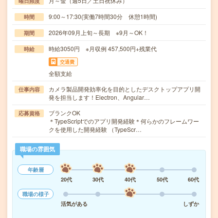
月～金（週5日／土日祝休み）
曜日頻度
9:00～17:30(実働7時間30分 休憩1時間)
時間
2026年09月上旬～長期 ※9月～OK！
期間
時給3050円 ※月収例 457,500円+残業代
時給
交通費
全額支給
カメラ製品開発効率化を目的としたデスクトップアプリ開
仕事内容
発を担当します！Electron、Angular…
ブランクOK
応募資格
＊TypeScriptでのアプリ開発経験＊何らかのフレームワー
クを使用した開発経験 （TypeScr…
職場の雰囲気
年齢層
20代
30代
40代
50代
60代
職場の様子
活気がある
しずか