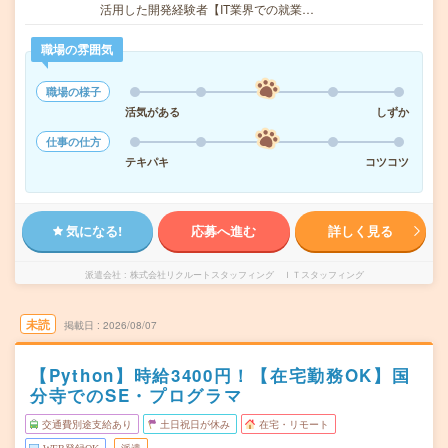
活用した開発経験者【IT業界での就業…
職場の雰囲気
職場の様子
活気がある
しずか
仕事の仕方
テキパキ
コツコツ
気になる!
応募へ進む
詳しく見る
派遣会社
株式会社リクルートスタッフィング ＩＴスタッフィング
未読
掲載日
2026/08/07
【Python】時給3400円！【在宅勤務OK】国
分寺でのSE・プログラマ
交通費別途支給あり
土日祝日が休み
在宅・リモート