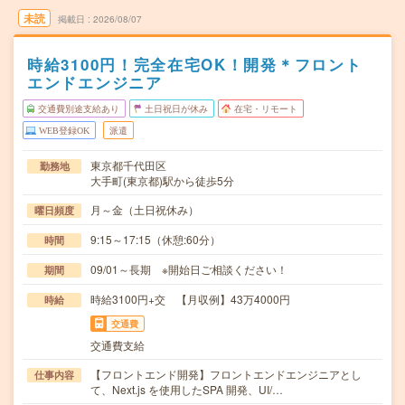
未読
掲載日
2026/08/07
時給3100円！完全在宅OK！開発＊フロント
エンドエンジニア
交通費別途支給あり
土日祝日が休み
在宅・リモート
WEB登録OK
派遣
東京都千代田区
勤務地
大手町(東京都)駅から徒歩5分
月～金（土日祝休み）
曜日頻度
9:15～17:15（休憩:60分）
時間
09/01～長期 ※開始日ご相談ください！
期間
時給3100円+交 【月収例】43万4000円
時給
交通費
交通費支給
【フロントエンド開発】フロントエンドエンジニアとし
仕事内容
て、Next.js を使用したSPA 開発、UI/…