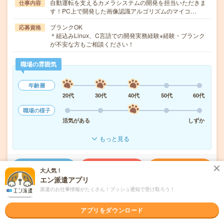
自動運転を支えるカメラシステムの開発を担当いただきま
仕事内容
す！PC上で開発した画像認識アルゴリズムのマイコ…
ブランクOK
応募資格
＊組込みLinux、C言語での開発実務経験※経験・ブランク
が不安な方もご相談ください！
職場の雰囲気
年齢層
20代
30代
40代
50代
60代
職場の様子
活気がある
しずか
もっと見る
気になる!
応募へ進む
詳しく見る
大人気！
エン派遣アプリ
派遣のお仕事情報がたくさん！プッシュ通知で受け取ろう！
派遣会社
パーソルエクセルHRパートナーズ株式会社（エンジニア部門）
アプリをダウンロード
未読
掲載日
2026/08/07