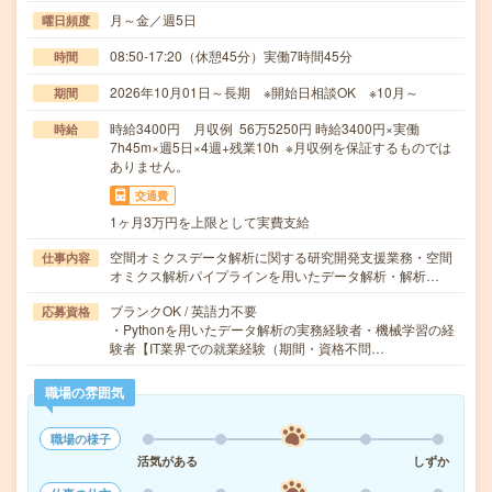
月～金／週5日
曜日頻度
08:50-17:20（休憩45分）実働7時間45分
時間
2026年10月01日～長期 ※開始日相談OK ※10月～
期間
時給3400円 月収例 56万5250円 時給3400円×実働
時給
7h45m×週5日×4週+残業10h ※月収例を保証するものでは
ありません。
交通費
1ヶ月3万円を上限として実費支給
空間オミクスデータ解析に関する研究開発支援業務・空間
仕事内容
オミクス解析パイプラインを用いたデータ解析・解析…
ブランクOK / 英語力不要
応募資格
・Pythonを用いたデータ解析の実務経験者・機械学習の経
験者【IT業界での就業経験（期間・資格不問…
職場の雰囲気
職場の様子
活気がある
しずか