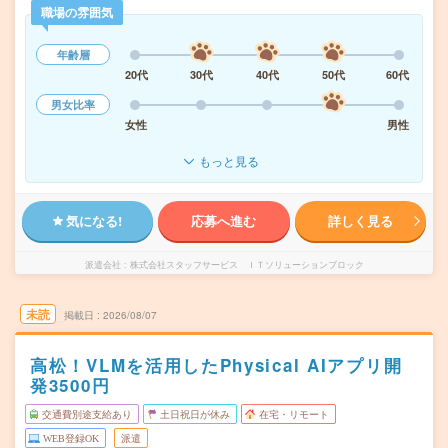
職場の雰囲気
年齢層
20代
30代
40代
50代
60代
男女比率
女性
男性
もっと見る
気になる!
応募へ進む
詳しく見る
派遣会社
株式会社スタッフサービス ＩＴソリューションブロック
未読
掲載日
2026/08/07
高松！VLMを活用したPhysical AIアプリ開
発3500円
交通費別途支給あり
土日祝日が休み
在宅・リモート
WEB登録OK
派遣