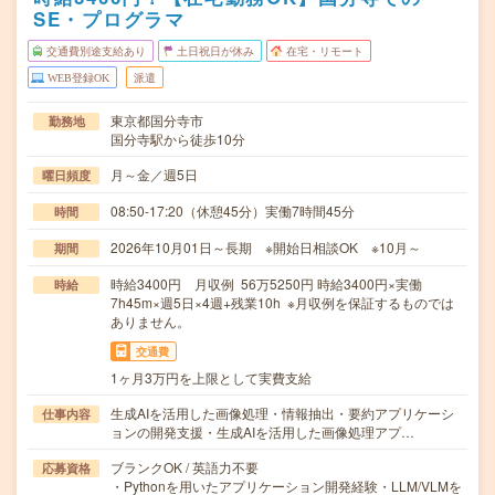
SE・プログラマ
交通費別途支給あり
土日祝日が休み
在宅・リモート
WEB登録OK
派遣
東京都国分寺市
勤務地
国分寺駅から徒歩10分
月～金／週5日
曜日頻度
08:50-17:20（休憩45分）実働7時間45分
時間
2026年10月01日～長期 ※開始日相談OK ※10月～
期間
時給3400円 月収例 56万5250円 時給3400円×実働
時給
7h45m×週5日×4週+残業10h ※月収例を保証するものでは
ありません。
交通費
1ヶ月3万円を上限として実費支給
生成AIを活用した画像処理・情報抽出・要約アプリケーシ
仕事内容
ョンの開発支援・生成AIを活用した画像処理アプ…
ブランクOK / 英語力不要
応募資格
・Pythonを用いたアプリケーション開発経験・LLM/VLMを