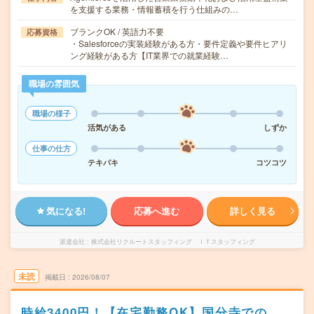
を支援する業務・情報蓄積を行う仕組みの…
ブランクOK / 英語力不要
応募資格
・Salesforceの実装経験がある方・要件定義や要件ヒアリ
ング経験がある方【IT業界での就業経験…
職場の雰囲気
職場の様子
活気がある
しずか
仕事の仕方
テキパキ
コツコツ
気になる!
応募へ進む
詳しく見る
派遣会社
株式会社リクルートスタッフィング ＩＴスタッフィング
未読
掲載日
2026/08/07
時給3400円！【在宅勤務OK】国分寺での