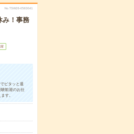
No.TSW26-0583041
休み！事務
活躍
時でピタッと退
経験歓迎のお仕
えます。