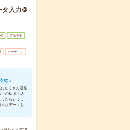
ータ入力＠
K
英語不要
開
ルーティン
支給○
際にたくさん活躍
以上の採用・活
だったらどうし
簡単なデータを
ノ島駅から車10