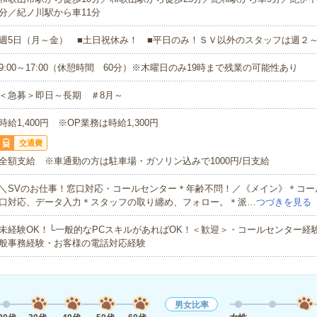
分／紀ノ川駅から車11分
週5日（月～金） ■土日祝休み！ ■平日のみ！ＳＶ以外のスタッフは週２
9:00～17:00（休憩時間 60分）※木曜日のみ19時まで残業の可能性あり
＜急募＞即日～長期 ＃8月～
時給1,400円 ※OP業務は時給1,300円
交通費
全額支給 ※車通勤の方は駐車場・ガソリン込みで1000円/日支給
＼SVのお仕事！窓口対応・コールセンター＊年齢不問！／《メイン》＊コー
口対応、データ入力＊スタッフの取り纏め、フォロー。＊派…
つづきを見る
未経験OK！└一般的なPCスキルがあればOK！＜歓迎＞・コールセンター経
般事務経験・お客様の電話対応経験
男女比率