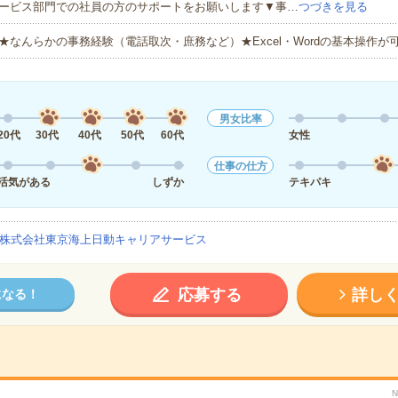
ービス部門での社員の方のサポートをお願いします▼事…
つづきを見る
★なんらかの事務経験（電話取次・庶務など）★Excel・Wordの基本操作が
男女比率
20代
30代
40代
50代
60代
女性
仕事の仕方
活気がある
しずか
テキパキ
株式会社東京海上日動キャリアサービス
応募する
詳し
になる！
N