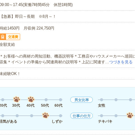
09:00～17:45(実働7時間45分 休憩1時間)
【急募】即日～長期 ※8月～！
時給1450円 月収例 224,750円
交通費
全額支給
＊お客様への商材の周知活動、機器説明等＊工務店やハウスメーカーへ巡回
収集＊イベントの準備から関連商材の説明等＊上記に関連す…
つづきを見る
未経験OK！
男女比率
20代
30代
40代
50代
60代
女性
仕事の仕方
活気がある
しずか
テキパキ