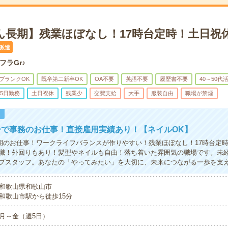
ん長期】残業ほぼなし！17時台定時！土日祝
派遣
フラGr♪
ブランクOK
既卒第二新卒OK
OA不要
英語不要
履歴書不要
40～50代
5日勤務
土日祝休
残業少
交費支給
大手
服装自由
職場が禁煙
！
ーで事務のお仕事！直接雇用実績あり！【ネイルOK】
期のお仕事！ワークライフバランスが作りやすい！残業ほぼなし！17時台定
職！外回りもあり！髪型やネイルも自由！落ち着いた雰囲気の職場です。未
プスタッフ。あなたの「やってみたい」を大切に、未来につながる一歩を支
和歌山県和歌山市
和歌山市駅から徒歩15分
月～金（週5日）