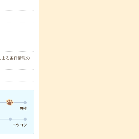
による案件情報の
男性
コツコツ