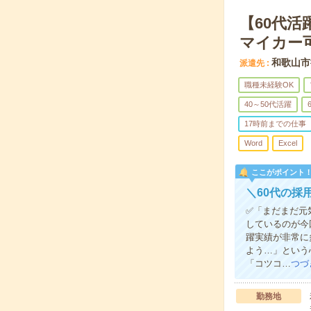
【60代
マイカー
和歌山市
派遣先
職種未経験OK
40～50代活躍
17時前までの仕事
Word
Excel
ここがポイント
＼60代の採
✅「まだまだ元
しているのが今
躍実績が非常に
よう…」という
「コツコ…
つづ
勤務地