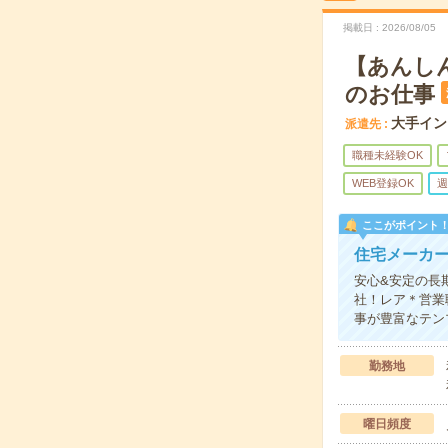
掲載日
2026/08/05
【あんし
のお仕事
大手イン
派遣先
職種未経験OK
WEB登録OK
週
ここがポイント
住宅メーカ
安心&安定の長
社！レア＊営業
事が豊富なテン
勤務地
曜日頻度