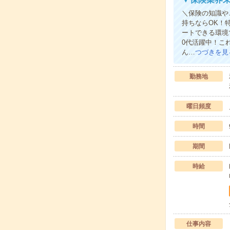
＼保険の知識や
持ちならOK！
ートできる環境
0代活躍中！こ
ん…
つづきを見
勤務地
曜日頻度
時間
期間
時給
仕事内容