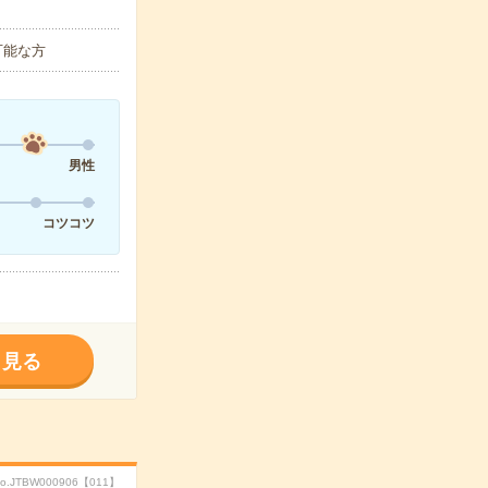
可能な方
男性
コツコツ
く見る
o.JTBW000906【011】