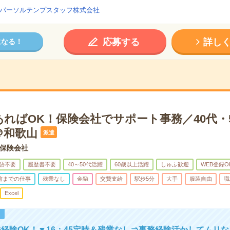
パーソルテンプスタッフ株式会社
応募する
詳し
になる！
ればOK！保険会社でサポート事務／40代・5
＠和歌山
派遣
保険会社
語不要
履歴書不要
40～50代活躍
60歳以上活躍
しゅふ歓迎
WEB登録O
時前までの仕事
残業なし
金融
交費支給
駅歩5分
大手
服装自由
職
Excel
！
経験OK！▼16：45定時＆残業なし⇒事務経験活かしてムリ