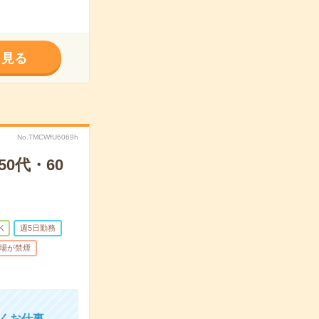
く見る
No.TMCWfU6069h
0代・60
K
週5日勤務
場が禁煙
なくお仕事