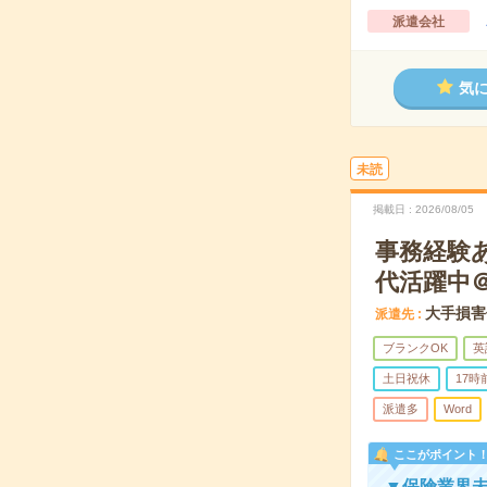
派遣会社
気
未読
掲載日
2026/08/05
事務経験あ
代活躍中
大手損害
派遣先
ブランクOK
英
土日祝休
17
派遣多
Word
ここがポイント
▼保険業界未