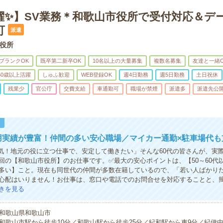
活躍✨】SV業務＊和歌山市役所で受付対応＆デ
可
派遣
役所
ブランクOK
既卒第二新卒OK
10名以上の大量募集
複数名募集
友達と一緒O
60歳以上活躍
しゅふ歓迎
WEB登録OK
週4日勤務
週5日勤務
土日祝休
残業少
官公庁
交費支給
車通勤可
職場が禁煙
派遣多
派遣先公
！
用実績が豊富！仲間の多い安心職場／マイカー通勤×駐車場代も
気！地元の役に立つ仕事で、安定して働きたい」そんな60代の皆さんが、実
回の【和歌山市役所】のお仕事です。✅最大の安心ポイントは、【50～60代
多い】こと。現在も同世代の仲間が多数在籍しているので、「若い人ばかり
心配はいりません！お仕事は、窓口や電話でのお問合せを対応することと、
きを見る
和歌山県和歌山市
和歌山市駅から徒歩10分／和歌山駅から徒歩25分／紀和駅から車9分／紀伊中