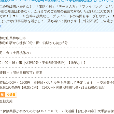
ご経験は問いません！／「電話応対」「データ入力」「ファイリング」など
特別な知識は必要なく、これまでのご経験の範囲で対応いただければ大丈夫！
です！】▼16：45定時＆残業なし！プライベートの時間もキープしやすい♩▼4
れまでのお仕事経験を活かして、落ち着いて働けます【ご来社不要】ご自宅か
る
和歌山県和歌山市
和歌山駅から徒歩10分／田中口駅から徒歩5分
月～金（土日祝休み）
9：00～16：45（休憩60分・実働6時間45分）【残業なし】
即日～（開始日相談可）長期
時給1400円～1500円 ※経験やスキル等を考慮して決定します ＊交通費
収例198450円【残業代別】（1400円×実働 6時間45分×21日勤務の場合）
交通費
全額支給
＊保険業界が初めての方もOK！＊40代・50代活躍【お仕事内容】大手損害