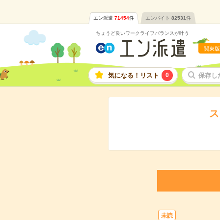
エン派遣
71454
件
エンバイト
82531
件
ちょうど良いワークライフバランスが叶う
関東版
気になる！リスト
0
保存し
ス
未読