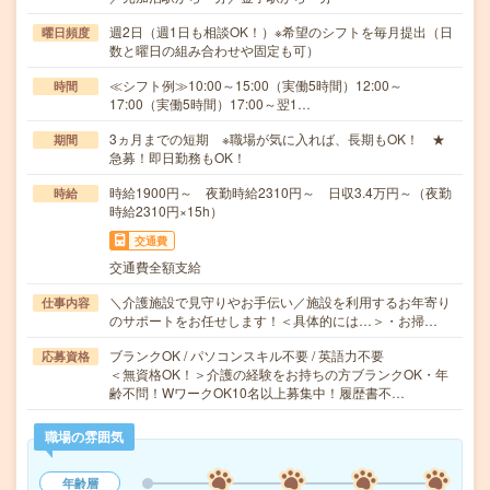
週2日（週1日も相談OK！）※希望のシフトを毎月提出（日
曜日頻度
数と曜日の組み合わせや固定も可）
≪シフト例≫10:00～15:00（実働5時間）12:00～
時間
17:00（実働5時間）17:00～翌1…
3ヵ月までの短期 ※職場が気に入れば、長期もOK！ ★
期間
急募！即日勤務もOK！
時給1900円～ 夜勤時給2310円～ 日収3.4万円～（夜勤
時給
時給2310円×15h）
交通費
交通費全額支給
＼介護施設で見守りやお手伝い／施設を利用するお年寄り
仕事内容
のサポートをお任せします！＜具体的には…＞・お掃…
ブランクOK / パソコンスキル不要 / 英語力不要
応募資格
＜無資格OK！＞介護の経験をお持ちの方ブランクOK・年
齢不問！WワークOK10名以上募集中！履歴書不…
職場の雰囲気
年齢層