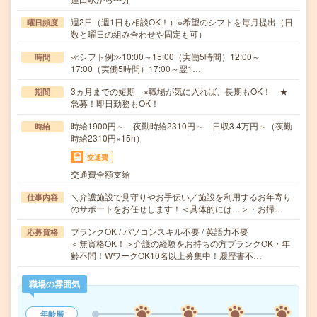
週2日（週1日も相談OK！）※希望のシフトを毎月提出（日
曜日頻度
数と曜日の組み合わせや固定も可）
≪シフト例≫10:00～15:00（実働5時間）12:00～
時間
17:00（実働5時間）17:00～翌1…
3ヵ月までの短期 ※職場が気に入れば、長期もOK！ ★
期間
急募！即日勤務もOK！
時給1900円～ 夜勤時給2310円～ 日収3.4万円～（夜勤
時給
時給2310円×15h）
交通費
交通費全額支給
＼介護施設で見守りやお手伝い／施設を利用するお年寄り
仕事内容
のサポートをお任せします！＜具体的には…＞・お掃…
ブランクOK / パソコンスキル不要 / 英語力不要
応募資格
＜無資格OK！＞介護の経験をお持ちの方ブランクOK・年
齢不問！WワークOK10名以上募集中！履歴書不…
職場の雰囲気
年齢層