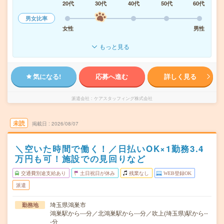
20代
30代
40代
50代
60代
男女比率
女性
男性
もっと見る
気になる!
応募へ進む
詳しく見る
派遣会社
ケアスタッフィング株式会社
未読
掲載日
2026/08/07
＼空いた時間で働く！／日払いOK×1勤務3.4
万円も可！施設での見回りなど
交通費別途支給あり
土日祝日が休み
残業なし
WEB登録OK
派遣
埼玉県鴻巣市
勤務地
鴻巣駅から---分／北鴻巣駅から---分／吹上(埼玉県)駅から--
-分