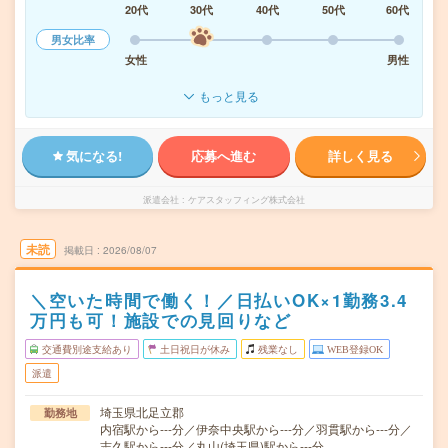
20代
30代
40代
50代
60代
男女比率
女性
男性
もっと見る
気になる!
応募へ進む
詳しく見る
派遣会社
ケアスタッフィング株式会社
未読
掲載日
2026/08/07
＼空いた時間で働く！／日払いOK×1勤務3.4
万円も可！施設での見回りなど
交通費別途支給あり
土日祝日が休み
残業なし
WEB登録OK
派遣
埼玉県北足立郡
勤務地
内宿駅から---分／伊奈中央駅から---分／羽貫駅から---分／
志久駅から---分／丸山(埼玉県)駅から---分