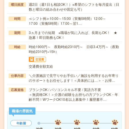
週2日（週1日も相談OK！）※希望のシフトを毎月提出（日
曜日頻度
数と曜日の組み合わせや固定も可）
≪シフト例≫10:00～15:00（実働5時間）12:00～
時間
17:00（実働5時間）17:00～翌1…
3ヵ月までの短期 ※職場が気に入れば、長期もOK！ ★
期間
急募！即日勤務もOK！
時給1900円～ 夜勤時給2310円～ 日収3.4万円～（夜勤
時給
時給2310円×15h）
交通費
交通費全額支給
＼介護施設で見守りやお手伝い／施設を利用するお年寄り
仕事内容
のサポートをお任せします！＜具体的には…＞・お掃…
ブランクOK / パソコンスキル不要 / 英語力不要
応募資格
＜無資格OK！＞介護の経験をお持ちの方ブランクOK・年
齢不問！WワークOK10名以上募集中！履歴書不…
職場の雰囲気
年齢層
20代
30代
40代
50代
60代