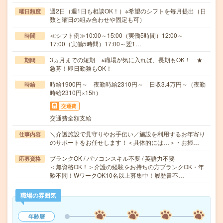
週2日（週1日も相談OK！）※希望のシフトを毎月提出（日
曜日頻度
数と曜日の組み合わせや固定も可）
≪シフト例≫10:00～15:00（実働5時間）12:00～
時間
17:00（実働5時間）17:00～翌1…
3ヵ月までの短期 ※職場が気に入れば、長期もOK！ ★
期間
急募！即日勤務もOK！
時給1900円～ 夜勤時給2310円～ 日収3.4万円～（夜勤
時給
時給2310円×15h）
交通費
交通費全額支給
＼介護施設で見守りやお手伝い／施設を利用するお年寄り
仕事内容
のサポートをお任せします！＜具体的には…＞・お掃…
ブランクOK / パソコンスキル不要 / 英語力不要
応募資格
＜無資格OK！＞介護の経験をお持ちの方ブランクOK・年
齢不問！WワークOK10名以上募集中！履歴書不…
職場の雰囲気
年齢層