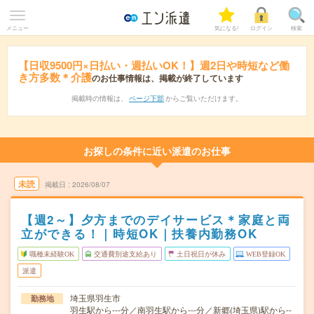
メニュー
気になる!
ログイン
検索
【日収9500円×日払い・週払いOK！】週2日や時短など働
き方多数＊介護
のお仕事情報は、掲載が終了しています
掲載時の情報は、
ページ下部
からご覧いただけます。
お探しの条件に近い派遣のお仕事
未読
掲載日
2026/08/07
【週2～】夕方までのデイサービス＊家庭と両
立ができる！｜時短OK｜扶養内勤務OK
職種未経験OK
交通費別途支給あり
土日祝日が休み
WEB登録OK
派遣
埼玉県羽生市
勤務地
羽生駅から---分／南羽生駅から---分／新郷(埼玉県)駅から--