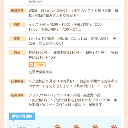
から---分
週2日（週1日も相談OK！）※希望のシフトを毎月提出（日
曜日頻度
数と曜日の組み合わせや固定も可）
≪シフト例≫10:00～15:00（実働5時間）12:00～
時間
17:00（実働5時間）17:00～翌1…
3ヵ月までの短期 ※職場が気に入れば、長期もOK！ ★
期間
急募！即日勤務もOK！
時給1900円～ 夜勤時給2310円～ 日収3.4万円～（夜勤
時給
時給2310円×15h）
交通費
交通費全額支給
＼介護施設で見守りやお手伝い／施設を利用するお年寄り
仕事内容
のサポートをお任せします！＜具体的には…＞・お掃…
ブランクOK / パソコンスキル不要 / 英語力不要
応募資格
＜無資格OK！＞介護の経験をお持ちの方ブランクOK・年
齢不問！WワークOK10名以上募集中！履歴書不…
職場の雰囲気