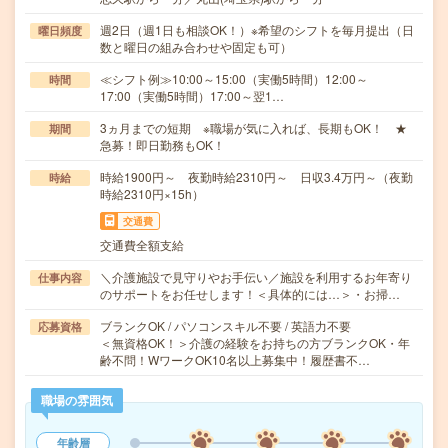
週2日（週1日も相談OK！）※希望のシフトを毎月提出（日
曜日頻度
数と曜日の組み合わせや固定も可）
≪シフト例≫10:00～15:00（実働5時間）12:00～
時間
17:00（実働5時間）17:00～翌1…
3ヵ月までの短期 ※職場が気に入れば、長期もOK！ ★
期間
急募！即日勤務もOK！
時給1900円～ 夜勤時給2310円～ 日収3.4万円～（夜勤
時給
時給2310円×15h）
交通費
交通費全額支給
＼介護施設で見守りやお手伝い／施設を利用するお年寄り
仕事内容
のサポートをお任せします！＜具体的には…＞・お掃…
ブランクOK / パソコンスキル不要 / 英語力不要
応募資格
＜無資格OK！＞介護の経験をお持ちの方ブランクOK・年
齢不問！WワークOK10名以上募集中！履歴書不…
職場の雰囲気
年齢層