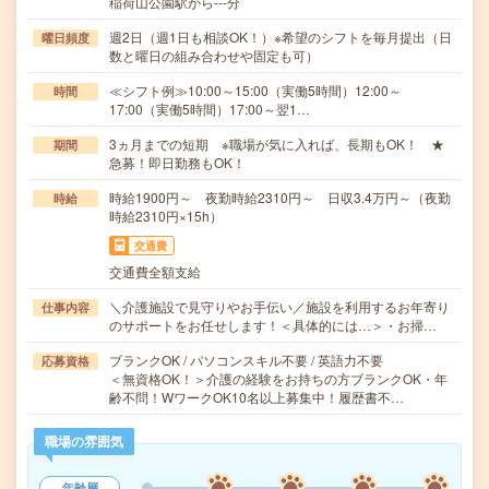
稲荷山公園駅から---分
週2日（週1日も相談OK！）※希望のシフトを毎月提出（日
曜日頻度
数と曜日の組み合わせや固定も可）
≪シフト例≫10:00～15:00（実働5時間）12:00～
時間
17:00（実働5時間）17:00～翌1…
3ヵ月までの短期 ※職場が気に入れば、長期もOK！ ★
期間
急募！即日勤務もOK！
時給1900円～ 夜勤時給2310円～ 日収3.4万円～（夜勤
時給
時給2310円×15h）
交通費
交通費全額支給
＼介護施設で見守りやお手伝い／施設を利用するお年寄り
仕事内容
のサポートをお任せします！＜具体的には…＞・お掃…
ブランクOK / パソコンスキル不要 / 英語力不要
応募資格
＜無資格OK！＞介護の経験をお持ちの方ブランクOK・年
齢不問！WワークOK10名以上募集中！履歴書不…
職場の雰囲気
年齢層