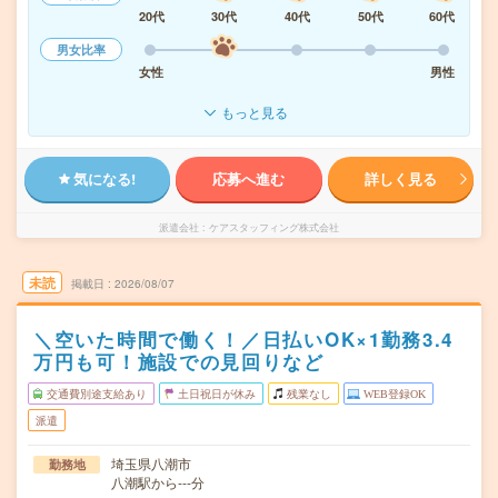
20代
30代
40代
50代
60代
男女比率
女性
男性
もっと見る
気になる!
応募へ進む
詳しく見る
派遣会社
ケアスタッフィング株式会社
未読
掲載日
2026/08/07
＼空いた時間で働く！／日払いOK×1勤務3.4
万円も可！施設での見回りなど
交通費別途支給あり
土日祝日が休み
残業なし
WEB登録OK
派遣
埼玉県八潮市
勤務地
八潮駅から---分