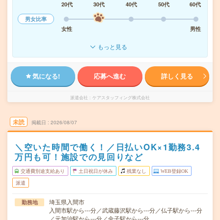
20代
30代
40代
50代
60代
男女比率
女性
男性
もっと見る
気になる!
応募へ進む
詳しく見る
派遣会社
ケアスタッフィング株式会社
未読
掲載日
2026/08/07
＼空いた時間で働く！／日払いOK×1勤務3.4
万円も可！施設での見回りなど
交通費別途支給あり
土日祝日が休み
残業なし
WEB登録OK
派遣
埼玉県入間市
勤務地
入間市駅から---分／武蔵藤沢駅から---分／仏子駅から---分
／元加治駅から---分／金子駅から---分