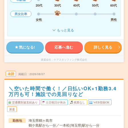
20代
30代
40代
50代
60代
男女比率
女性
男性
もっと見る
気になる!
応募へ進む
詳しく見る
派遣会社
ケアスタッフィング株式会社
未読
掲載日
2026/08/07
＼空いた時間で働く！／日払いOK×1勤務3.4
万円も可！施設での見回りなど
交通費別途支給あり
土日祝日が休み
残業なし
WEB登録OK
派遣
埼玉県鶴ヶ島市
勤務地
鶴ケ島駅から---分／一本松(埼玉県)駅から---分