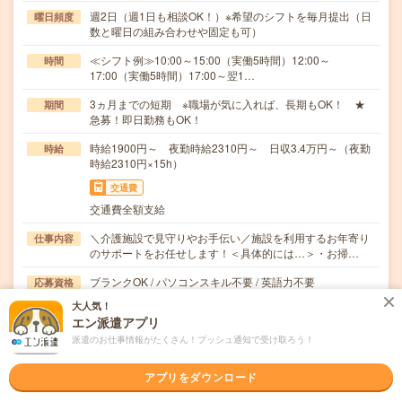
週2日（週1日も相談OK！）※希望のシフトを毎月提出（日
曜日頻度
数と曜日の組み合わせや固定も可）
≪シフト例≫10:00～15:00（実働5時間）12:00～
時間
17:00（実働5時間）17:00～翌1…
3ヵ月までの短期 ※職場が気に入れば、長期もOK！ ★
期間
急募！即日勤務もOK！
時給1900円～ 夜勤時給2310円～ 日収3.4万円～（夜勤
時給
時給2310円×15h）
交通費
交通費全額支給
＼介護施設で見守りやお手伝い／施設を利用するお年寄り
仕事内容
のサポートをお任せします！＜具体的には…＞・お掃…
ブランクOK / パソコンスキル不要 / 英語力不要
応募資格
＜無資格OK！＞介護の経験をお持ちの方ブランクOK・年
大人気！
齢不問！WワークOK10名以上募集中！履歴書不…
エン派遣アプリ
派遣のお仕事情報がたくさん！プッシュ通知で受け取ろう！
職場の雰囲気
アプリをダウンロード
年齢層