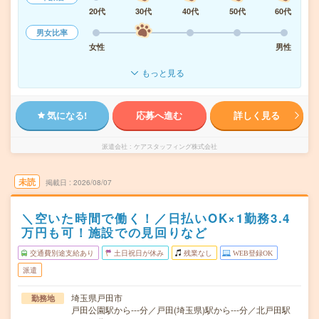
20代
30代
40代
50代
60代
男女比率
女性
男性
もっと見る
気になる!
応募へ進む
詳しく見る
派遣会社
ケアスタッフィング株式会社
未読
掲載日
2026/08/07
＼空いた時間で働く！／日払いOK×1勤務3.4
万円も可！施設での見回りなど
交通費別途支給あり
土日祝日が休み
残業なし
WEB登録OK
派遣
埼玉県戸田市
勤務地
戸田公園駅から---分／戸田(埼玉県)駅から---分／北戸田駅