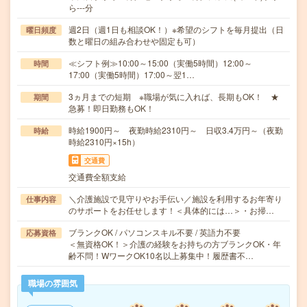
ら---分
週2日（週1日も相談OK！）※希望のシフトを毎月提出（日
曜日頻度
数と曜日の組み合わせや固定も可）
≪シフト例≫10:00～15:00（実働5時間）12:00～
時間
17:00（実働5時間）17:00～翌1…
3ヵ月までの短期 ※職場が気に入れば、長期もOK！ ★
期間
急募！即日勤務もOK！
時給1900円～ 夜勤時給2310円～ 日収3.4万円～（夜勤
時給
時給2310円×15h）
交通費
交通費全額支給
＼介護施設で見守りやお手伝い／施設を利用するお年寄り
仕事内容
のサポートをお任せします！＜具体的には…＞・お掃…
ブランクOK / パソコンスキル不要 / 英語力不要
応募資格
＜無資格OK！＞介護の経験をお持ちの方ブランクOK・年
齢不問！WワークOK10名以上募集中！履歴書不…
職場の雰囲気