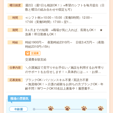
週2日（週1日も相談OK！）※希望のシフトを毎月提出（日
曜日頻度
数と曜日の組み合わせや固定も可）
≪シフト例≫10:00～15:00（実働5時間）12:00～
時間
17:00（実働5時間）17:00～翌1…
3ヵ月までの短期 ※職場が気に入れば、長期もOK！ ★
期間
急募！即日勤務もOK！
時給1900円～ 夜勤時給2310円～ 日収3.4万円～（夜勤
時給
時給2310円×15h）
交通費
交通費全額支給
＼介護施設で見守りやお手伝い／施設を利用するお年寄り
仕事内容
のサポートをお任せします！＜具体的には…＞・お掃…
ブランクOK / パソコンスキル不要 / 英語力不要
応募資格
＜無資格OK！＞介護の経験をお持ちの方ブランクOK・年
齢不問！WワークOK10名以上募集中！履歴書不…
職場の雰囲気
年齢層