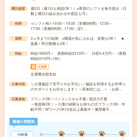
週2日（週1日も相談OK！）※希望のシフトを毎月提出（日
曜日頻度
数と曜日の組み合わせや固定も可）
≪シフト例≫10:00～15:00（実働5時間）12:00～
時間
17:00（実働5時間）17:00～翌1…
3ヵ月までの短期 ※職場が気に入れば、長期もOK！ ★
期間
急募！即日勤務もOK！
時給1900円～ 夜勤時給2310円～ 日収3.4万円～（夜勤
時給
時給2310円×15h）
交通費
交通費全額支給
＼介護施設で見守りやお手伝い／施設を利用するお年寄り
仕事内容
のサポートをお任せします！＜具体的には…＞・お掃…
ブランクOK / パソコンスキル不要 / 英語力不要
応募資格
＜無資格OK！＞介護の経験をお持ちの方ブランクOK・年
齢不問！WワークOK10名以上募集中！履歴書不…
職場の雰囲気
年齢層