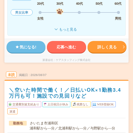
20代
30代
40代
50代
60代
男女比率
女性
男性
もっと見る
気になる!
応募へ進む
詳しく見る
派遣会社
ケアスタッフィング株式会社
未読
掲載日
2026/08/07
＼空いた時間で働く！／日払いOK×1勤務3.4
万円も可！施設での見回りなど
交通費別途支給あり
土日祝日が休み
残業なし
WEB登録OK
派遣
さいたま市浦和区
勤務地
浦和駅から---分／北浦和駅から---分／与野駅から---分