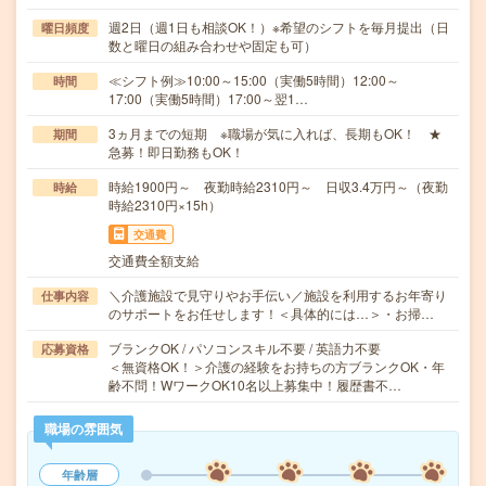
週2日（週1日も相談OK！）※希望のシフトを毎月提出（日
曜日頻度
数と曜日の組み合わせや固定も可）
≪シフト例≫10:00～15:00（実働5時間）12:00～
時間
17:00（実働5時間）17:00～翌1…
3ヵ月までの短期 ※職場が気に入れば、長期もOK！ ★
期間
急募！即日勤務もOK！
時給1900円～ 夜勤時給2310円～ 日収3.4万円～（夜勤
時給
時給2310円×15h）
交通費
交通費全額支給
＼介護施設で見守りやお手伝い／施設を利用するお年寄り
仕事内容
のサポートをお任せします！＜具体的には…＞・お掃…
ブランクOK / パソコンスキル不要 / 英語力不要
応募資格
＜無資格OK！＞介護の経験をお持ちの方ブランクOK・年
齢不問！WワークOK10名以上募集中！履歴書不…
職場の雰囲気
年齢層