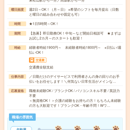
週2日～OK！（月～日） ※希望のシフトを毎月提出（日数
曜日頻度
と曜日の組み合わせや固定も可）
★1日5時間～OK！
時間
【急募】即日勤務OK！中旬～など開始日相談可 ★まずは
期間
お試し2カ月～のスタートも歓迎！
経験者時給1900円～ 未経験者時給1800円～ ※日払い/週
時給
払いOK！
交通費
交通費全額支給
／日勤だけのデイサービスで利用者さんの身の回りのお手
仕事内容
伝いをお任せします！＼何気ない日常生活がメインな…
職種未経験OK / ブランクOK / パソコンスキル不要 / 英語力
応募資格
不要
＜無資格OK！＞介護の経験をお持ちの方！もちろん未経験
の方も大歓迎です！ブランクOK・年齢不問！Wワ…
職場の雰囲気
年齢層