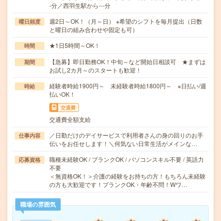
-分／西羽生駅から---分
週2日～OK！（月～日） ※希望のシフトを毎月提出（日数
曜日頻度
と曜日の組み合わせや固定も可）
★1日5時間～OK！
時間
【急募】即日勤務OK！中旬～など開始日相談可 ★まずは
期間
お試し2カ月～のスタートも歓迎！
経験者時給1900円～ 未経験者時給1800円～ ※日払い/週
時給
払いOK！
交通費
交通費全額支給
／日勤だけのデイサービスで利用者さんの身の回りのお手
仕事内容
伝いをお任せします！＼何気ない日常生活がメインな…
職種未経験OK / ブランクOK / パソコンスキル不要 / 英語力
応募資格
不要
＜無資格OK！＞介護の経験をお持ちの方！もちろん未経験
の方も大歓迎です！ブランクOK・年齢不問！Wワ…
職場の雰囲気