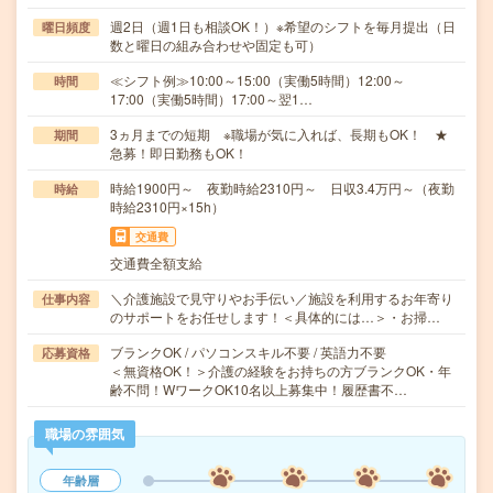
週2日（週1日も相談OK！）※希望のシフトを毎月提出（日
曜日頻度
数と曜日の組み合わせや固定も可）
≪シフト例≫10:00～15:00（実働5時間）12:00～
時間
17:00（実働5時間）17:00～翌1…
3ヵ月までの短期 ※職場が気に入れば、長期もOK！ ★
期間
急募！即日勤務もOK！
時給1900円～ 夜勤時給2310円～ 日収3.4万円～（夜勤
時給
時給2310円×15h）
交通費
交通費全額支給
＼介護施設で見守りやお手伝い／施設を利用するお年寄り
仕事内容
のサポートをお任せします！＜具体的には…＞・お掃…
ブランクOK / パソコンスキル不要 / 英語力不要
応募資格
＜無資格OK！＞介護の経験をお持ちの方ブランクOK・年
齢不問！WワークOK10名以上募集中！履歴書不…
職場の雰囲気
年齢層