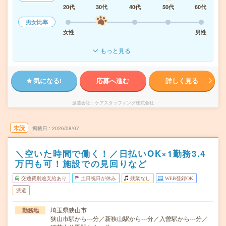
20代
30代
40代
50代
60代
男女比率
女性
男性
もっと見る
気になる!
応募へ進む
詳しく見る
派遣会社
ケアスタッフィング株式会社
未読
掲載日
2026/08/07
＼空いた時間で働く！／日払いOK×1勤務3.4
万円も可！施設での見回りなど
交通費別途支給あり
土日祝日が休み
残業なし
WEB登録OK
派遣
埼玉県狭山市
勤務地
狭山市駅から---分／新狭山駅から---分／入曽駅から---分／