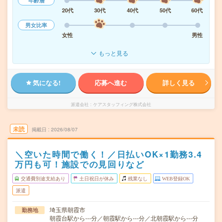
年齢層
20代
30代
40代
50代
60代
男女比率
女性
男性
もっと見る
気になる!
応募へ進む
詳しく見る
派遣会社
ケアスタッフィング株式会社
未読
掲載日
2026/08/07
＼空いた時間で働く！／日払いOK×1勤務3.4
万円も可！施設での見回りなど
交通費別途支給あり
土日祝日が休み
残業なし
WEB登録OK
派遣
埼玉県朝霞市
勤務地
朝霞台駅から---分／朝霞駅から---分／北朝霞駅から---分