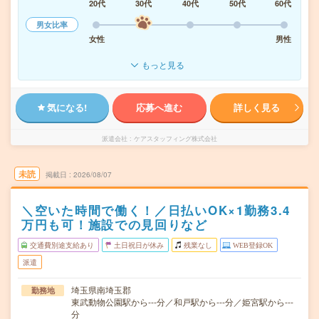
20代
30代
40代
50代
60代
男女比率
女性
男性
もっと見る
気になる!
応募へ進む
詳しく見る
派遣会社
ケアスタッフィング株式会社
未読
掲載日
2026/08/07
＼空いた時間で働く！／日払いOK×1勤務3.4
万円も可！施設での見回りなど
交通費別途支給あり
土日祝日が休み
残業なし
WEB登録OK
派遣
埼玉県南埼玉郡
勤務地
東武動物公園駅から---分／和戸駅から---分／姫宮駅から---
分