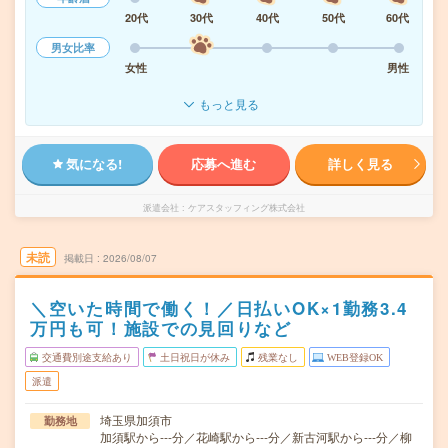
20代
30代
40代
50代
60代
男女比率
女性
男性
もっと見る
気になる!
応募へ進む
詳しく見る
派遣会社
ケアスタッフィング株式会社
未読
掲載日
2026/08/07
＼空いた時間で働く！／日払いOK×1勤務3.4
万円も可！施設での見回りなど
交通費別途支給あり
土日祝日が休み
残業なし
WEB登録OK
派遣
埼玉県加須市
勤務地
加須駅から---分／花崎駅から---分／新古河駅から---分／柳