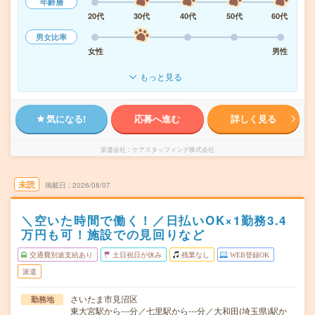
年齢層
20代
30代
40代
50代
60代
男女比率
女性
男性
もっと見る
気になる!
応募へ進む
詳しく見る
派遣会社
ケアスタッフィング株式会社
未読
掲載日
2026/08/07
＼空いた時間で働く！／日払いOK×1勤務3.4
万円も可！施設での見回りなど
交通費別途支給あり
土日祝日が休み
残業なし
WEB登録OK
派遣
さいたま市見沼区
勤務地
東大宮駅から---分／七里駅から---分／大和田(埼玉県)駅か