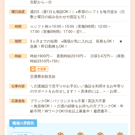
生駅から---分
週2日（週1日も相談OK！）※希望のシフトを毎月提出（日
曜日頻度
数と曜日の組み合わせや固定も可）
≪シフト例≫10:00～15:00（実働5時間）12:00～
時間
17:00（実働5時間）17:00～翌1…
3ヵ月までの短期 ※職場が気に入れば、長期もOK！ ★
期間
急募！即日勤務もOK！
時給1900円～ 夜勤時給2310円～ 日収3.4万円～（夜勤
時給
時給2310円×15h）
交通費
交通費全額支給
＼介護施設で見守りやお手伝い／施設を利用するお年寄り
仕事内容
のサポートをお任せします！＜具体的には…＞・お掃…
ブランクOK / パソコンスキル不要 / 英語力不要
応募資格
＜無資格OK！＞介護の経験をお持ちの方ブランクOK・年
齢不問！WワークOK10名以上募集中！履歴書不…
職場の雰囲気