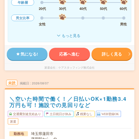
年齢層
20代
30代
40代
50代
60代
男女比率
女性
男性
もっと見る
気になる!
応募へ進む
詳しく見る
派遣会社
ケアスタッフィング株式会社
未読
掲載日
2026/08/07
＼空いた時間で働く！／日払いOK×1勤務3.4
万円も可！施設での見回りなど
交通費別途支給あり
土日祝日が休み
残業なし
WEB登録OK
派遣
埼玉県蓮田市
勤務地
蓮田駅から---分