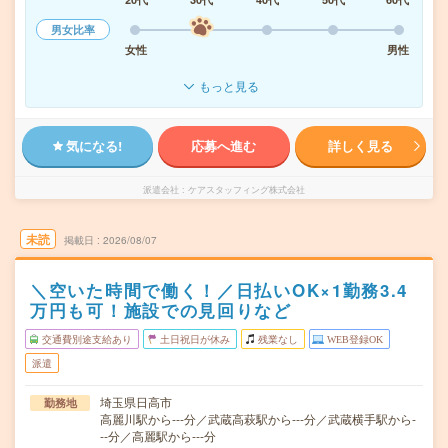
男女比率
女性
男性
もっと見る
気になる!
応募へ進む
詳しく見る
派遣会社
ケアスタッフィング株式会社
未読
掲載日
2026/08/07
＼空いた時間で働く！／日払いOK×1勤務3.4
万円も可！施設での見回りなど
交通費別途支給あり
土日祝日が休み
残業なし
WEB登録OK
派遣
埼玉県日高市
勤務地
高麗川駅から---分／武蔵高萩駅から---分／武蔵横手駅から-
--分／高麗駅から---分