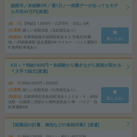
姫路市／未経験OK／週1日ノー残業デーがあってもモデ
ル月収34万円[派遣]
給 与
【時給】1,900円 ～2,375円 ・日払いOK
交通費
嬉しい全額支給（支給規定あり）
勤務地
兵庫県姫路市花田町勅旨９０ 字橋爪90番
気になる!
地 ／JR姫路東駅 徒歩通勤OK マイカー・バイク通勤O
K 無料駐車場あり
8月～＊時給1600円＊未経験から働きながら資格が取れる
＊大手で組立[派遣]
給 与
時給1600円～2000円
交通費
嬉しい全額支給（社内規定あり）
勤務地
兵庫県明石市魚住町清水１１０６－４：JR魚
気になる!
住駅・山陽東二見駅から無料送迎あり/車・バイク・自
転車通勤OK
【紙製品の計量、梱包などの単純作業】[派遣]
給 与
時給1250円 日払い・週払い対応可能