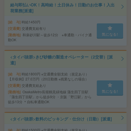
給与即払いOK！高時給！土日休み！日勤のお仕事！入出
荷業務[派遣]
給 与
時給1450円
交通費
交通費支給有り
気になる!
勤務地
和泉砂川駅～徒歩12分 ※車通勤・バイク通
勤OK
<タイパ抜群>きび砂糖の製造オペレーター（2交替）[派
遣]
給 与
時給1800円 ※交通費全額支給（規定あり）
【月収例】27.0万円（20日勤務 ※残業なしの場合）
交通費
交通費支給あり
気になる!
勤務地
OsakaMetro長堀鶴見緑地線 蒲生四丁目駅
「蒲生四丁目駅」から徒歩9分 ・京阪「野江駅」から
徒歩13分 ＊自転車通勤OK
<タイパ抜群>飲料のピッキング・仕分け（日勤）[派遣]
給 与
時給1500円 ※交通費全額支給（規定あり）