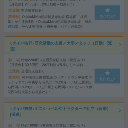
【月収例】27.7万円（20日勤務＋残業20h）
交通費
交通費支給あり
気になる!
勤務地
OsakaMetro長堀鶴見緑地線 横堤駅 「横堤
駅」から徒歩8分 ・OsakaMetro長堀鶴見緑地線 「鶴見
緑地駅」から徒歩10分 ＊自転車、バイク通勤OK
<タイパ抜群>研究活動の支援／大学スタッフ（日勤）[派
遣]
給 与
時給2200円 ※交通費全額支給（規定あり）
【月収例】30.8万円（20日勤務 ※残業なしの場合）
交通費
交通費支給あり
勤務地
神戸電鉄公園都市線 ウッディタウン中央駅 ウ
気になる!
ッディタウン中央駅から民間バス20分 ・JR新三田駅か
ら民間バス20分 ・JR三田駅から民間バス20分 ※バス停
関西学院大学から徒歩2分 ＊、、
<タイパ抜群>ミニショベルやトラクターの組立（日勤）
[派遣]
給 与
時給1600円 ※交通費全額支給（規定あり）