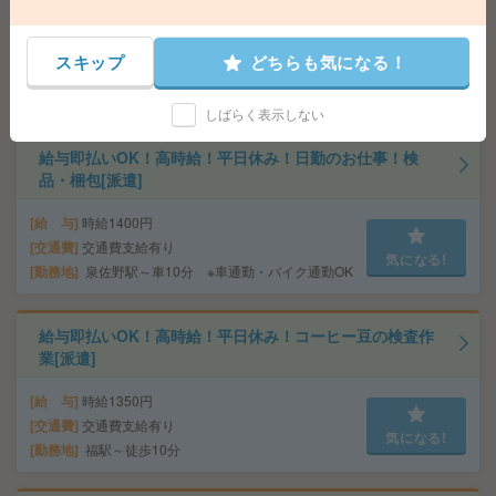
成[派遣]
給 与
時給1400円
スキップ
どちらも気になる！
交通費
交通費支給有り
気になる!
勤務地
千里丘駅～徒歩13分
しばらく表示しない
給与即払いOK！高時給！平日休み！日勤のお仕事！検
品・梱包[派遣]
給 与
時給1400円
交通費
交通費支給有り
気になる!
勤務地
泉佐野駅～車10分 ※車通勤・バイク通勤OK
給与即払いOK！高時給！平日休み！コーヒー豆の検査作
業[派遣]
給 与
時給1350円
交通費
交通費支給有り
気になる!
勤務地
福駅～徒歩10分