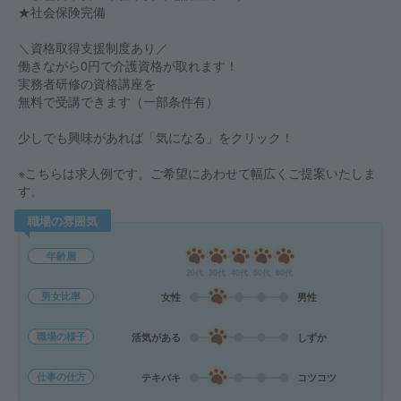
★社会保険完備
＼資格取得支援制度あり／
働きながら0円で介護資格が取れます！
実務者研修の資格講座を
無料で受講できます（一部条件有）
少しでも興味があれば「気になる」をクリック！
※こちらは求人例です。ご希望にあわせて幅広くご提案いたしま
す。
職場の雰囲気
年齢層
20代
30代
40代
50代
60代
男女比率
女性
男性
職場の様子
活気がある
しずか
仕事の仕方
テキパキ
コツコツ