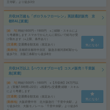
王寺駅」より徒歩3分
月収28万超も「ポロラルフローレン」英語通訳販売 京
都BAL[派遣]
給 与
時給1600円～1900円 ※ご経験・スキルによ
り考慮致します スマホでかんたんに前払いで給与が受
け取れます（※上限、条件あり）
交通費
交通費全額支給（規定あり）
気になる!
勤務地
京都府京都市中京区 阪急京都河原町駅から
徒歩7分、京阪三条駅から徒歩8分
月収24万以上【ハウスオブローゼ】コスメ販売！千里阪
急[派遣]
給 与
時給1500円～1600円 ※【月収例】24万円以
上（実働7.5時間×22日）+残業代+交通費 経験・スキル
により考慮します
交通費
交通費全額支給（規定あり）
気になる!
勤務地
大阪府豊中市 北大阪急行「千里中央駅」よ
り徒歩2分、大阪モノレール「千里中央駅」より徒歩5
分