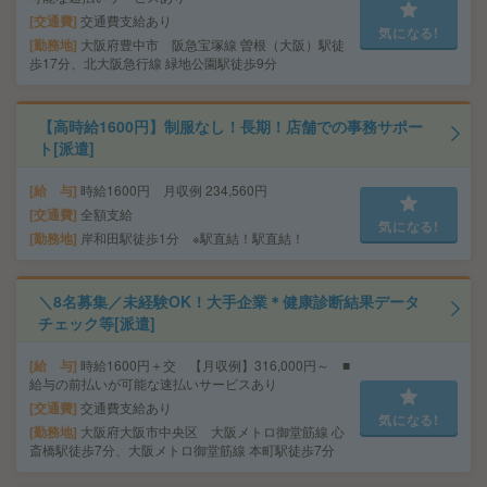
交通費
交通費支給あり
気になる!
勤務地
大阪府豊中市 阪急宝塚線 曽根（大阪）駅徒
歩17分、北大阪急行線 緑地公園駅徒歩9分
【高時給1600円】制服なし！長期！店舗での事務サポー
ト[派遣]
給 与
時給1600円 月収例 234,560円
交通費
全額支給
気になる!
勤務地
岸和田駅徒歩1分 ※駅直結！駅直結！
＼8名募集／未経験OK！大手企業＊健康診断結果データ
チェック等[派遣]
給 与
時給1600円＋交 【月収例】316,000円～ ■
給与の前払いが可能な速払いサービスあり
交通費
交通費支給あり
気になる!
勤務地
大阪府大阪市中央区 大阪メトロ御堂筋線 心
斎橋駅徒歩7分、大阪メトロ御堂筋線 本町駅徒歩7分