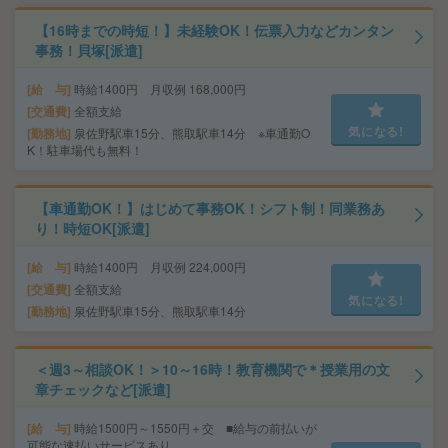
【16時までの時短！】未経験OK！伝票入力などカンタン
事務！貝塚[派遣]
給 与
時給1400円 月収例 168,000円
交通費
全額支給
気になる!
勤務地
泉佐野駅車15分、熊取駅車14分 ※車通勤O
K！駐車場代も無料！
【車通勤OK！】はじめて事務OK！シフト制！同業務あ
り！時短OK[派遣]
給 与
時給1400円 月収例 224,000円
交通費
全額支給
気になる!
勤務地
泉佐野駅車15分、熊取駅車14分
＜週3～相談OK！＞10～16時！教育機関で＊授業用の文
章チェックなど[派遣]
給 与
時給1500円～1550円＋交 ■給与の前払いが
可能な速払いサービスあり