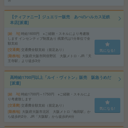
【ティファニー】ジュエリー販売 あべのハルカス近鉄
本店[派遣]
給 与
時給1600円 ※ご経験・スキルにより考慮致
します インセンティブ制度あり 残業代は1分単位で全
額支給
交通費
交通費全額支給（規定あり）
気になる!
勤務地
大阪府大阪市阿倍野区 大阪メトロ・JR「天
王寺駅」より徒歩3分
高時給1700円以上「ルイ・ヴィトン」販売 阪急うめだ
[派遣]
給 与
時給1700円～1750円 ※ご経験・スキルによ
り考慮致します
交通費
交通費全額支給（規定あり）
気になる!
勤務地
大阪府大阪市北区 大阪メトロ「梅田駅」か
ら徒歩約2分、JR「大阪駅」から徒歩約4分