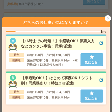
気になる!
勤務地
高槻市駅徒歩20分
【高時給1730円】未経験OK＊残業なし！データ入力やチ
どちらのお仕事が気になりますか？
ャット返信対応など[派遣]
1
/10
給 与
時給1730円＋交 ■給与の前払いが可能な速
払いサービスあり
【16時までの時短！】未経験OK！伝票入力
交通費
交通費支給あり
などカンタン事務！貝塚[派遣]
気になる!
勤務地
大阪府大阪市北区 大阪メトロ四つ橋線 西梅
田駅徒歩4分、大阪環状線 大阪駅徒歩7分
時給1400円 月収例 168,000円
給与
泉佐野駅車15分、熊取駅車14分 ※車
勤務地
気になる!
通勤OK！駐車場代も無料！
給与即払いOK！高時給！平日休み！パンの梱包・出荷[派
遣]
【車通勤OK！】はじめて事務OK！シフト
給 与
時給1400円
制！同業務あり！時短OK[派遣]
交通費
交通費支給有り
気になる!
時給1400円 月収例 224,000円
給与
勤務地
下松駅～徒歩10分 ※車通勤・バイク通勤OK
泉佐野駅車15分、熊取駅車14分
勤務地
気になる!
座り仕事！給与即払いOK！高時給！入荷管理、データ作