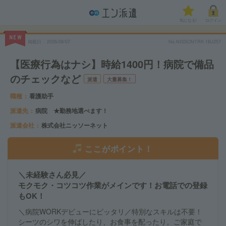
気になる!
ログイン
NEW
掲載日
2026/08/07
No.NISSONTRK-1BJ257
【医療行為はナシ】時給1400円！病院で備品
のチェックなど
派遣
大量募集！
職種
看護助手
派遣先
病院 ★勤務地選べます！
派遣会社
株式会社ニッソーネット
ここがポイント！
＼未経験さん必見／
モクモク・コツコツ作業がメインです！お電話での登録
もOK！
＼病院WORKデビューにピッタリ／特別なスキルは不要！
シーツのシワを伸ばしたり、お食事を配ったり。ご家庭で