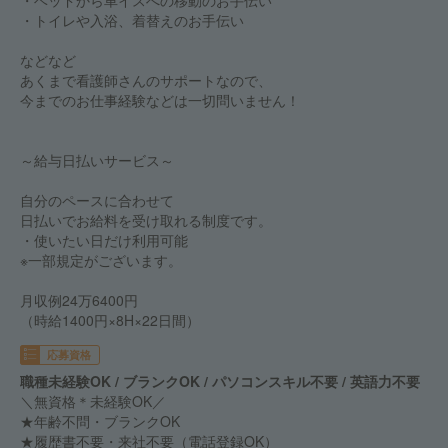
・ベッドから車イスへの移動のお手伝い
・トイレや入浴、着替えのお手伝い
などなど
あくまで看護師さんのサポートなので、
今までのお仕事経験などは一切問いません！
～給与日払いサービス～
自分のペースに合わせて
日払いでお給料を受け取れる制度です。
・使いたい日だけ利用可能
※一部規定がございます。
月収例24万6400円
（時給1400円×8H×22日間）
応募資格
職種未経験OK / ブランクOK / パソコンスキル不要 / 英語力不要
＼無資格＊未経験OK／
★年齢不問・ブランクOK
★履歴書不要・来社不要（電話登録OK）