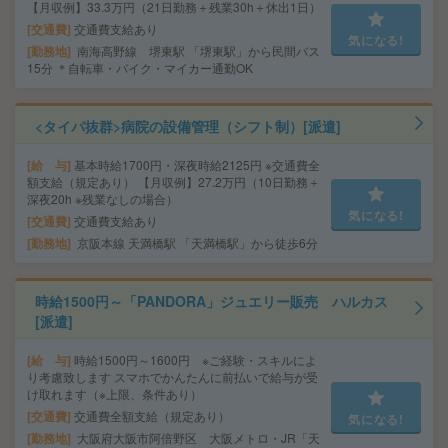
【月収例】33.3万円（21日勤務＋残業30h＋休出1日）
交通費
交通費支給あり
気になる!
勤務地
南海高野線 堺東駅 「堺東駅」から民間バス
15分 ＊自転車・バイク・マイカー通勤OK
<タイパ抜群>病院の設備管理（シフト制）[派遣]
給 与
基本時給1700円・深夜時給2125円 ※交通費全
額支給（規定あり） 【月収例】27.2万円（10日勤務＋
深夜20h ※残業なしの場合）
気になる!
交通費
交通費支給あり
勤務地
京阪本線 天満橋駅 「天満橋駅」から徒歩6分
時給1500円～「PANDORA」ジュエリー販売 ハルカス
[派遣]
給 与
時給1500円～1600円 ※ご経験・スキルによ
り考慮致します スマホでかんたんに前払いで給与が受
け取れます（※上限、条件あり）
交通費
交通費全額支給（規定あり）
気になる!
勤務地
大阪府大阪市阿倍野区 大阪メトロ・JR「天