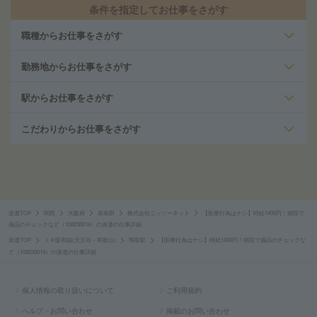
条件を指定してお仕事をさがす
職種からお仕事をさがす
勤務地からお仕事をさがす
駅からお仕事をさがす
こだわりからお仕事をさがす
派遣TOP
関西
大阪府
泉南郡
株式会社ニッソーネット
【医療行為はナシ】時給1400円！病院で
備品のチェックなど（108235014）の派遣の仕事詳細
派遣TOP
ＪＲ阪和線(天王寺－和歌山)
熊取駅
【医療行為はナシ】時給1400円！病院で備品のチェックな
ど（108235014）の派遣の仕事詳細
個人情報の取り扱いについて
ご利用規約
ヘルプ・お問い合わせ
掲載のお問い合わせ