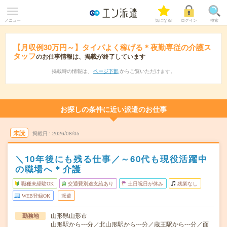
メニュー
気になる!
ログイン
検索
【月収例30万円～】タイパよく稼げる＊夜勤専従の介護ス
タッフ
のお仕事情報は、掲載が終了しています
掲載時の情報は、
ページ下部
からご覧いただけます。
お探しの条件に近い派遣のお仕事
未読
掲載日
2026/08/05
＼10年後にも残る仕事／～60代も現役活躍中
の職場へ＊介護
職種未経験OK
交通費別途支給あり
土日祝日が休み
残業なし
WEB登録OK
派遣
山形県山形市
勤務地
山形駅から---分／北山形駅から---分／蔵王駅から---分／面