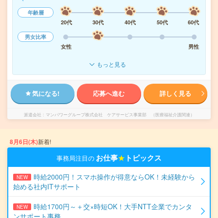
年齢層
20代
30代
40代
50代
60代
男女比率
女性
男性
もっと見る
気になる!
応募へ進む
詳しく見る
派遣会社
マンパワーグループ株式会社 ケアサービス事業部 （医療福祉介護関連）
8月6日(木)
新着!
お仕事
★
トピックス
事務局注目の
時給2000円！スマホ操作が得意ならOK！未経験から
NEW
始める社内ITサポート
時給1700円～＋交×時短OK！大手NTT企業でカンタ
NEW
ンサポート事務