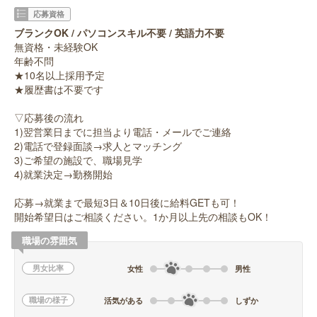
応募資格
ブランクOK / パソコンスキル不要 / 英語力不要
無資格・未経験OK
年齢不問
★10名以上採用予定
★履歴書は不要です
▽応募後の流れ
1)翌営業日までに担当より電話・メールでご連絡
2)電話で登録面談→求人とマッチング
3)ご希望の施設で、職場見学
4)就業決定→勤務開始
応募→就業まで最短3日＆10日後に給料GETも可！
開始希望日はご相談ください。1か月以上先の相談もOK！
職場の雰囲気
男女比率
女性
男性
職場の様子
活気がある
しずか