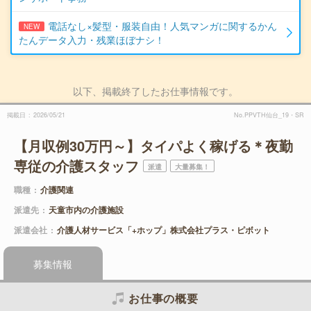
電話なし×髪型・服装自由！人気マンガに関するかん
NEW
たんデータ入力・残業ほぼナシ！
以下、掲載終了したお仕事情報です。
掲載日
2026/05/21
No.PPVTH仙台_19・SR
【月収例30万円～】タイパよく稼げる＊夜勤
専従の介護スタッフ
派遣
大量募集！
職種
介護関連
派遣先
天童市内の介護施設
派遣会社
介護人材サービス「+ホップ」株式会社プラス・ピボット
募集情報
お仕事の概要