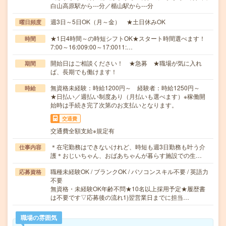
白山高原駅から---分／楯山駅から---分
週3日～5日OK（月～金） ★土日休みOK
曜日頻度
★1日4時間～の時短シフトOK★スタート時間選べます！
時間
7:00～16:009:00～17:0011:…
開始日はご相談ください！ ★急募 ★職場が気に入れ
期間
ば、長期でも働けます！
無資格未経験：時給1200円～ 経験者：時給1250円～
時給
★日払い／週払い制度あり（月払いも選べます）※稼働開
始時は手続き完了次第のお支払いとなります。
交通費
交通費全額支給※規定有
＊在宅勤務はできないけれど、時短も週3日勤務も叶う介
仕事内容
護＊おじいちゃん、おばあちゃんが暮らす施設での生…
職種未経験OK / ブランクOK / パソコンスキル不要 / 英語力
応募資格
不要
無資格・未経験OK年齢不問★10名以上採用予定★履歴書
は不要です▽応募後の流れ1)翌営業日までに担当…
職場の雰囲気