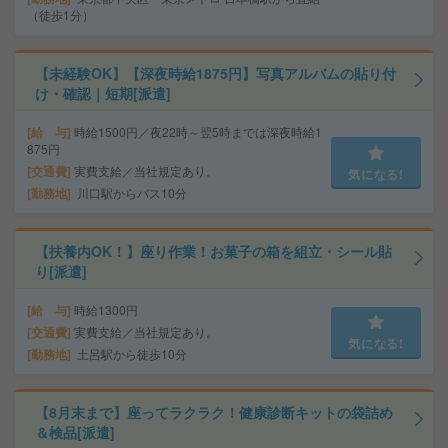
（徒歩1分）
【未経験OK】【深夜時給1875円】写真アルバムの貼り付
け・確認｜短期[派遣]
給 与
時給1500円／夜22時～翌5時までは深夜時給1
875円
交通費
実費支給／当社規定あり。
気になる!
勤務地
川口駅からバス10分
【扶養内OK！】座り作業！お菓子の箱を組立・シール貼
り[派遣]
給 与
時給1300円
交通費
実費支給／当社規定あり。
気になる!
勤務地
土呂駅から徒歩10分
【8月末まで】座ってラクラク！健康診断キットの袋詰め
＆検品[派遣]