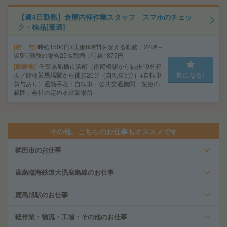
【週4日勤務】倉庫内軽作業スタッフ スマホのチェッ
ク・検品[派遣]
給 与
時給1500円※実働8時間を超える勤務、22時～
翌5時勤務の場合25％割増：時給1875円
勤務地
千葉県船橋市浜町（南船橋駅から徒歩10分程
度／船橋競馬場駅から徒歩20分（自転車5分）※自転車
気になる!
貸与あり）通勤手段：自転車・公共交通機関 変更の
範囲：会社の定める就業場所
その他、こちらのお仕事もオススメです
鉾田市のお仕事
鹿島臨海鉄道大洗鹿島線のお仕事
鹿島旭駅のお仕事
軽作業・物流・工場・その他のお仕事