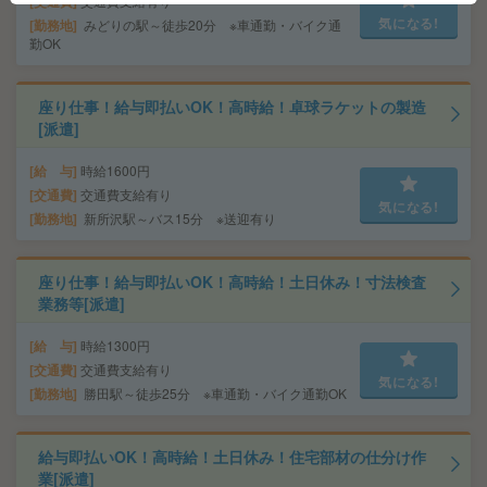
交通費
交通費支給有り
気になる!
勤務地
みどりの駅～徒歩20分 ※車通勤・バイク通
勤OK
座り仕事！給与即払いOK！高時給！卓球ラケットの製造
[派遣]
給 与
時給1600円
交通費
交通費支給有り
気になる!
勤務地
新所沢駅～バス15分 ※送迎有り
座り仕事！給与即払いOK！高時給！土日休み！寸法検査
業務等[派遣]
給 与
時給1300円
交通費
交通費支給有り
気になる!
勤務地
勝田駅～徒歩25分 ※車通勤・バイク通勤OK
給与即払いOK！高時給！土日休み！住宅部材の仕分け作
業[派遣]