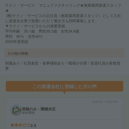
テクノ・サービス マニュファクチャリング★無期雇用派遣スタッフ
★
(株)テクノ・サービスの正社員（無期雇用派遣スタッフ）として入社
し派遣先企業で就業いただく働き方も同時募集します。
▼テクノ・サービスからの就業実績
平均年齢 35.1歳 男性35.3歳 女性34.8歳
男性 60％ 女性40%
2023年度実績
その他の特徴
制服あり / 社員食堂・食事補助あり / 職場が分煙 / 派遣社員が多数就
業
この派遣会社に登録した方の声
投稿時期
2025年09月
登録のみ：職種未定
60代男性
2.5