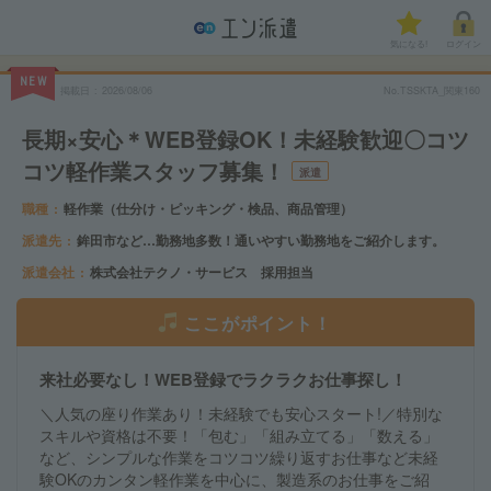
気になる!
ログイン
NEW
掲載日
2026/08/06
No.TSSKTA_関東160
長期×安心＊WEB登録OK！未経験歓迎〇コツ
コツ軽作業スタッフ募集！
派遣
職種
軽作業（仕分け・ピッキング・検品、商品管理）
派遣先
鉾田市など…勤務地多数！通いやすい勤務地をご紹介します。
派遣会社
株式会社テクノ・サービス 採用担当
ここがポイント！
来社必要なし！WEB登録でラクラクお仕事探し！
＼人気の座り作業あり！未経験でも安心スタート!／特別な
スキルや資格は不要！「包む」「組み立てる」「数える」
など、シンプルな作業をコツコツ繰り返すお仕事など未経
験OKのカンタン軽作業を中心に、製造系のお仕事をご紹