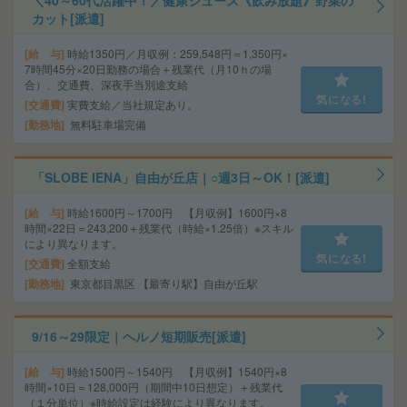
＼40～60代活躍中！／健康ジュース《飲み放題》野菜の
カット[派遣]
給 与
時給1350円／月収例：259,548円＝1,350円×
7時間45分×20日勤務の場合＋残業代（月10ｈの場
合）、交通費、深夜手当別途支給
気になる!
交通費
実費支給／当社規定あり。
勤務地
無料駐車場完備
「SLOBE IENA」自由が丘店｜○週3日～OK！[派遣]
給 与
時給1600円～1700円 【月収例】1600円×8
時間×22日＝243,200＋残業代（時給×1.25倍）※スキル
により異なります。
気になる!
交通費
全額支給
勤務地
東京都目黒区 【最寄り駅】自由が丘駅
9/16～29限定｜ヘルノ短期販売[派遣]
給 与
時給1500円～1540円 【月収例】1540円×8
時間×10日＝128,000円（期間中10日想定）＋残業代
（１分単位）※時給設定は経験により異なります。