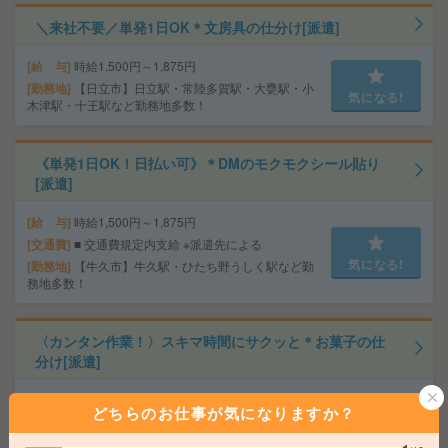
＼来社不要／単発1日OK＊文房具の仕分け[派遣]
給 与
時給1,500円～1,875円
勤務地
【日立市】日立駅・常陸多賀駅・大甕駅・小
気になる!
木津駅・十王駅など勤務地多数！
《単発1日OK！日払い可》＊DMのモクモクシール貼り
[派遣]
給 与
時給1,500円～1,875円
交通費
■ 交通費規定内支給 ※派遣先による
気になる!
勤務地
【牛久市】牛久駅・ひたち野うしく駅など勤
務地多数！
〈カンタン作業！〉スキマ時間にサクッと＊お菓子の仕
分け[派遣]
給 与
時給1,500円～1,875円
どちらのお仕事が気になりますか？
交通費
■ 交通費規定内支給 ※派遣先による
気になる!
勤務地
【水戸市】水戸駅・赤塚駅・内原駅・東水戸