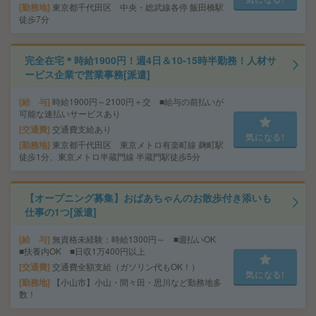
勤務地
東京都千代田区 中央・総武線各停 飯田橋駅
徒歩7分
完全在宅＊時給1900円！週4日＆10-15時半勤務！人材サ
ービス企業で営業事務[派遣]
給 与
時給1900円～2100円＋交 ■給与の前払いが
可能な速払いサービスあり
交通費
交通費支給あり
気になる!
勤務地
東京都千代田区 東京メトロ有楽町線 麹町駅
徒歩1分、東京メトロ半蔵門線 半蔵門駅徒歩5分
【オープニング募集】おばあちゃんのお散歩付き添いも
仕事の1つ[派遣]
給 与
無資格未経験：時給1300円～ ■週払いOK
■扶養内OK ■日収1万400円以上
交通費
交通費全額支給（ガソリン代もOK！）
気になる!
勤務地
【小山市】小山・間々田・思川など勤務地多
数！