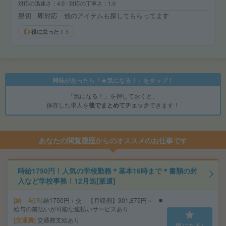
対応の迅速さ
4.0
対応の丁寧さ
1.0
親切 即対応 他のアイテムも探してもらってます
役に立った！
5
興味があったら「★気になる！」をタップ！
「気になる！」を押しておくと、
保存した求人を
後でまとめてチェック
できます！
あなたの閲覧履歴からのオススメのお仕事です
時給1750円！人気の学校勤務＊基本16時まで＊書類の封
入など学校事務！12月迄[派遣]
給 与
時給1750円＋交 【月収例】301,875円～ ■
給与の前払いが可能な速払いサービスあり
交通費
交通費支給あり
気になる!