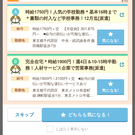
1
/10
駅・常澄駅など勤務地多数！
時給1750円！人気の学校勤務＊基本16時まで
＊書類の封入など学校事務！12月迄[派遣]
＼来社不要／単発1日OK＊コスメの仕分け[派遣]
時給1750円＋交 【月収例】301,875
給与
給 与
時給1,500円～1,875円
円～ ■給与の前払いが可能な速払い
サービスあり
勤務地
【土浦市】土浦駅・荒川沖駅・神立駅など勤
東京都千代田区 中央・総武線各停 飯
気になる!
勤務地
気になる!
務地多数！
田橋駅徒歩7分
完全在宅＊時給1900円！週4日＆10-15時半勤
給与即払いOK！高時給！土日休み！ピッキング作業[派
務！人材サービス企業で営業事務[派遣]
遣]
時給1900円～2100円＋交 ■給与の前
給与
給 与
時給1300円
払いが可能な速払いサービスあり
交通費
交通費支給有り
東京都千代田区 東京メトロ有楽町
気になる!
気になる!
勤務地
勤務地
野木駅～ ※車通勤・バイク通勤OK
線 麹町駅徒歩1分、東京メトロ半蔵門
線 半蔵門駅徒歩5分
座り仕事！給与即払いOK！高時給！品質検査・データ入
スキップ
どちらも気になる！
力[派遣]
しばらく表示しない
給 与
時給1800円