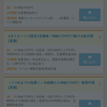
給 与
時給1500円
交通費
交通費支給有り
気になる!
勤務地
鹿島サッカースタジアム駅～ ※車通勤・バ
イク通勤OK
8月スタートの限定3名募集！時給1370円で稼げる軽作業
[派遣]
給 与
時給1370円／月収例：222,968円＝1,370円×
7時間45分×21日勤務の場合＋残業代、交通費別途支給
交通費
実費支給／当社規定あり。通勤交通費実費支
気になる!
払／上限4万円／月※規定あり
勤務地
マイカー通勤可能/駐車場完備
＼11/30までの短期！／未経験から時給1700円！集荷作業
[派遣]
給 与
時給1700円／月収例：328,100円＝1,700円×
8時間×21日勤務の場合＋残業代(月20時間の場合)、交
通費別途支給