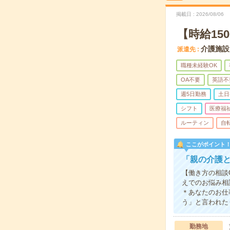
掲載日
2026/08/06
【時給15
介護施設
派遣先
職種未経験OK
OA不要
英語不
週5日勤務
土日
シフト
医療福
ルーティン
自
ここがポイント
「親の介護
【働き方の相談
えでのお悩み相
＊あなたのお仕
う」と言われた
勤務地