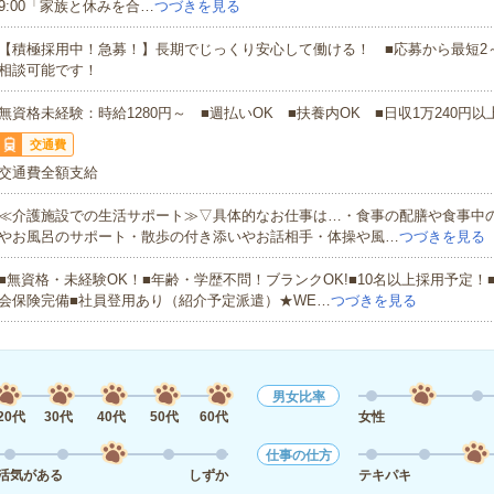
9:00「家族と休みを合…
つづきを見る
【積極採用中！急募！】長期でじっくり安心して働ける！ ■応募から最短2
相談可能です！
無資格未経験：時給1280円～ ■週払いOK ■扶養内OK ■日収1万240円以
交通費
交通費全額支給
≪介護施設での生活サポート≫▽具体的なお仕事は…・食事の配膳や食事中
やお風呂のサポート・散歩の付き添いやお話相手・体操や風…
つづきを見る
■無資格・未経験OK！■年齢・学歴不問！ブランクOK!■10名以上採用予定！
会保険完備■社員登用あり（紹介予定派遣）★WE…
つづきを見る
男女比率
20代
30代
40代
50代
60代
女性
仕事の仕方
活気がある
しずか
テキパキ