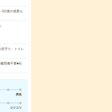
～3日後の就業も
上
の見守り・トイレ
■履歴書不要■社
男性
コツコツ