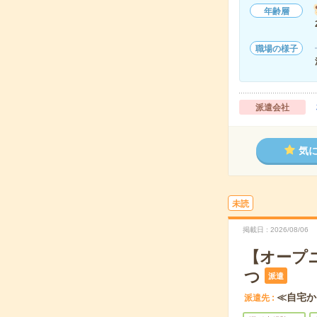
年齢層
職場の様子
派遣会社
気
未読
掲載日
2026/08/06
【オープ
つ
派遣
≪自宅か
派遣先