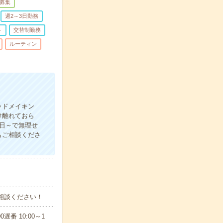
募集
週2～3日勤務
ト
交替制勤務
ルーティン
ッドメイキン
け離れておら
日～で無理せ
もご相談くださ
ご相談ください！
遅番 10:00～1