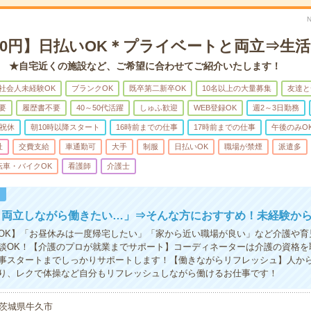
00円】日払いOK＊プライベートと両立⇒生
 ★自宅近くの施設など、ご希望に合わせてご紹介いたします！
社会人未経験OK
ブランクOK
既卒第二新卒OK
10名以上の大量募集
友達と
要
履歴書不要
40～50代活躍
しゅふ歓迎
WEB登録OK
週2～3日勤務
祝休
朝10時以降スタート
16時前までの仕事
17時前までの仕事
午後のみO
祉
交費支給
車通勤可
大手
制服
日払いOK
職場が禁煙
派遣多
転車・バイクOK
看護師
介護士
！
と両立しながら働きたい…」⇒そんな方におすすめ！未経験か
OK】「お昼休みは一度帰宅したい」「家から近い職場が良い」など介護や育
談OK！【介護のプロが就業までサポート】コーディネーターは介護の資格を
事スタートまでしっかりサポートします！【働きながらリフレッシュ】人か
り、レクで体操など自分もリフレッシュしながら働けるお仕事です！
茨城県牛久市