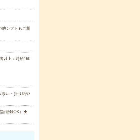
す！その他シフトもご相
任者以上：時給160
き添い・折り紙や
電話登録OK）★