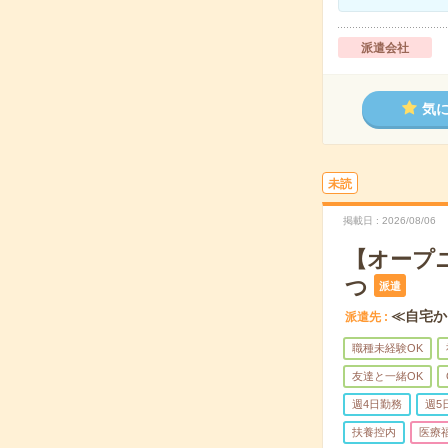
派遣会社
気
未読
掲載日
2026/08/06
【オープ
つ
派遣
≪自宅か
派遣先
職種未経験OK
友達と一緒OK
週4日勤務
週5
扶養控内
医療