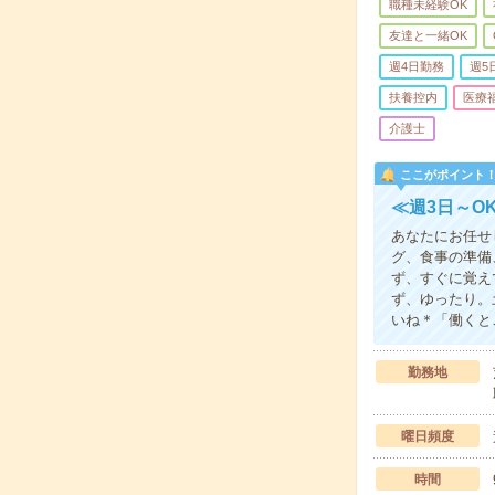
職種未経験OK
友達と一緒OK
週4日勤務
週5
扶養控内
医療
介護士
ここがポイント
≪週3日～O
あなたにお任せ
グ、食事の準備
ず、すぐに覚え
ず、ゆったり。
いね＊「働くと
勤務地
曜日頻度
時間