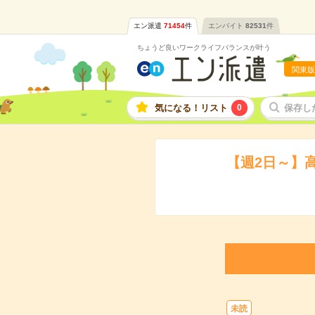
エン派遣
71454
件
エンバイト
82531
件
ちょうど良いワークライフバランスが叶う
関東版
気になる！リスト
0
保存し
【週2日～】
未読