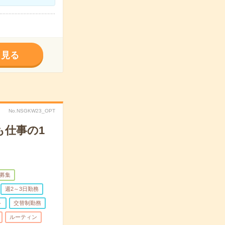
く見る
No.NSGKW23_OPT
も仕事の1
募集
週2～3日勤務
ト
交替制勤務
ルーティン