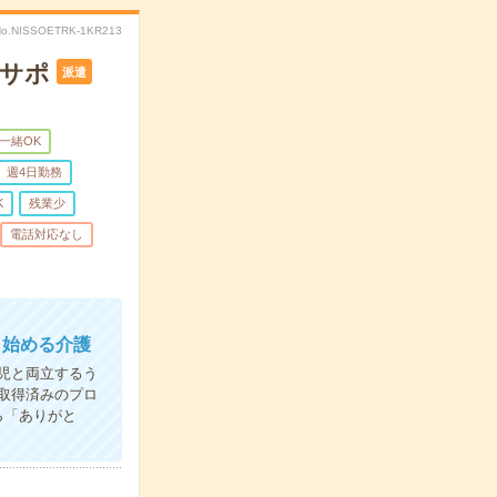
No.NISSOETRK-1KR213
活サポ
派遣
一緒OK
週4日勤務
K
残業少
電話対応なし
ら始める介護
児と両立するう
取得済みのプロ
ら「ありがと