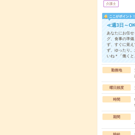
介護士
ここがポイント
≪週3日～O
あなたにお任せ
グ、食事の準備
ず、すぐに覚え
ず、ゆったり。
いね＊「働くと
勤務地
曜日頻度
時間
期間
時給