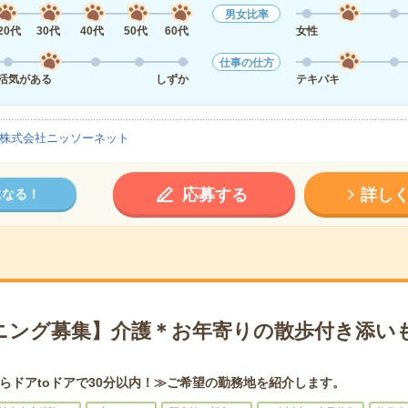
男女比率
20代
30代
40代
50代
60代
女性
仕事の仕方
活気がある
しずか
テキパキ
株式会社ニッソーネット
応募する
詳し
になる！
ニング募集】介護＊お年寄りの散歩付き添い
らドアtoドアで30分以内！≫ご希望の勤務地を紹介します。