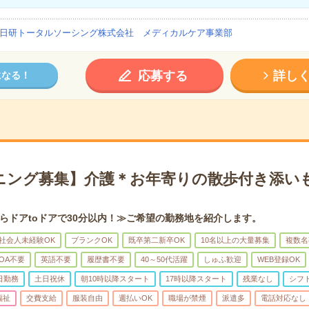
日研トータルソーシング株式会社 メディカルケア事業部
応募する
詳し
になる！
ニング募集】介護＊お年寄りの散歩付き添い
らドアtoドアで30分以内！≫ご希望の勤務地を紹介します。
社会人未経験OK
ブランクOK
既卒第二新卒OK
10名以上の大量募集
複数名
OA不要
英語不要
履歴書不要
40～50代活躍
しゅふ歓迎
WEB登録OK
日勤務
土日祝休
朝10時以降スタート
17時以降スタート
残業なし
シフ
福祉
交費支給
服装自由
週払いOK
職場が禁煙
派遣多
電話対応なし