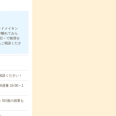
ッドメイキン
け離れておら
日～で無理せ
もご相談くださ
ご相談ください！
遅番 10:00～1
～3日後の就業も
上