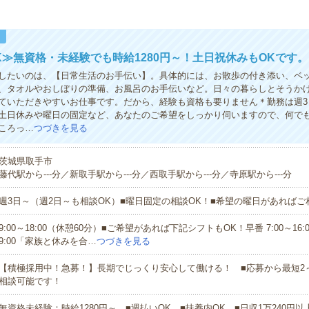
！
K≫無資格・未経験でも時給1280円～！土日祝休みもOKです。
したいのは、【日常生活のお手伝い】。具体的には、お散歩の付き添い、ベ
、タオルやおしぼりの準備、お風呂のお手伝いなど。日々の暮らしとそうか
ていただきやすいお仕事です。だから、経験も資格も要りません＊勤務は週3
土日休みや曜日の固定など、あなたのご希望をしっかり伺いますので、何で
ころっ…
つづきを見る
茨城県取手市
藤代駅から---分／新取手駅から---分／西取手駅から---分／寺原駅から---分
週3日～（週2日～も相談OK）■曜日固定の相談OK！■希望の曜日があれば
9:00～18:00（休憩60分）■ご希望があれば下記シフトもOK！早番 7:00～16:00
9:00「家族と休みを合…
つづきを見る
【積極採用中！急募！】長期でじっくり安心して働ける！ ■応募から最短2
相談可能です！
無資格未経験：時給1280円～ ■週払いOK ■扶養内OK ■日収1万240円以