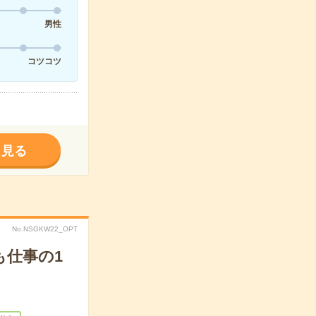
男性
コツコツ
く見る
No.NSGKW22_OPT
も仕事の1