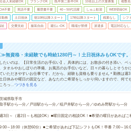
社会人未経験OK
ブランクOK
既卒第二新卒OK
10名以上の大量募集
複数名
OA不要
英語不要
履歴書不要
40～50代活躍
しゅふ歓迎
WEB登録OK
日勤務
土日祝休
朝10時以降スタート
17時以降スタート
残業なし
シフ
福祉
交費支給
服装自由
週払いOK
職場が禁煙
派遣多
電話対応なし
！
K≫無資格・未経験でも時給1280円～！土日祝休みもOKです。
したいのは、【日常生活のお手伝い】。具体的には、お散歩の付き添い、ベ
、タオルやおしぼりの準備、お風呂のお手伝いなど。日々の暮らしとそうか
ていただきやすいお仕事です。だから、経験も資格も要りません＊勤務は週3
土日休みや曜日の固定など、あなたのご希望をしっかり伺いますので、何で
ころっ…
つづきを見る
茨城県取手市
取手駅から---分／戸頭駅から---分／稲戸井駅から---分／ゆめみ野駅から---分
週3日～（週2日～も相談OK）■曜日固定の相談OK！■希望の曜日があれば
9:00～18:00（休憩60分）■ご希望があれば下記シフトもOK！早番 7:00～16:00