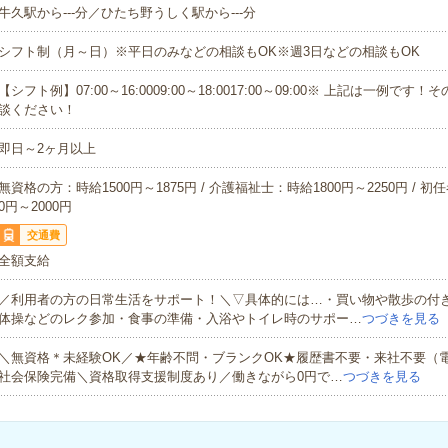
牛久駅から---分／ひたち野うしく駅から---分
シフト制（月～日）※平日のみなどの相談もOK※週3日などの相談もOK
【シフト例】07:00～16:0009:00～18:0017:00～09:00※ 上記は一例で
談ください！
即日～2ヶ月以上
無資格の方：時給1500円～1875円 / 介護福祉士：時給1800円～2250円 / 初
0円～2000円
交通費
全額支給
／利用者の方の日常生活をサポート！＼▽具体的には…・買い物や散歩の付
体操などのレク参加・食事の準備・入浴やトイレ時のサポー…
つづきを見る
＼無資格＊未経験OK／★年齢不問・ブランクOK★履歴書不要・来社不要（
社会保険完備＼資格取得支援制度あり／働きながら0円で…
つづきを見る