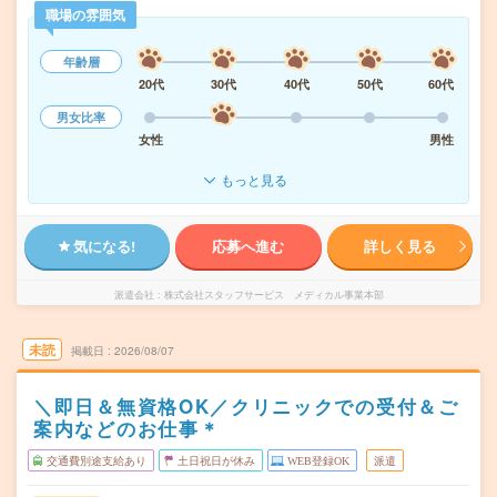
職場の雰囲気
年齢層
20代
30代
40代
50代
60代
男女比率
女性
男性
もっと見る
気になる!
応募へ進む
詳しく見る
派遣会社
株式会社スタッフサービス メディカル事業本部
未読
掲載日
2026/08/07
＼即日＆無資格OK／クリニックでの受付＆ご
案内などのお仕事＊
交通費別途支給あり
土日祝日が休み
WEB登録OK
派遣