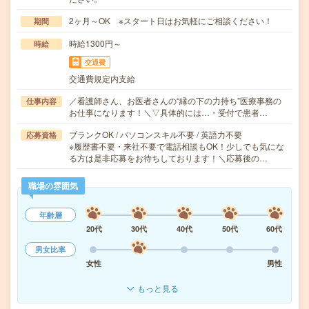
2ヶ月～OK ※スタート日はお気軽にご相談ください！
期間
時給1300円～
時給
交通費
交通費規定内支給
／看護師さん、お医者さんの“縁の下の力持ち”医療事務の
仕事内容
お仕事になります！＼▽具体的には…・受付で患者…
ブランクOK / パソコンスキル不要 / 英語力不要
応募資格
※履歴書不要・来社不要で電話相談もOK！少しでも気にな
る方は是非応募をお待ちしております！＼応募後の…
職場の雰囲気
年齢層
20代
30代
40代
50代
60代
男女比率
女性
男性
もっと見る