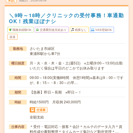
未読
掲載日
2026/08/06
＼9時～18時／クリニックの受付事務！車通勤
OK！残業ほぼナシ
職種未経験OK
交通費別途支給あり
残業なし
WEB登録OK
派遣
さいたま市緑区
勤務地
東浦和駅から車7分
月・火・水・木・金・土(週5日) ※土曜(9:00～13:00)出勤
曜日頻度
いただく場合は平日のどこかでお休み取ります
09:00～18:00(実働8時間 休憩1時間)※基本は9：00～です
時間
が、8：15～・8：30～の早…
【急募】即日～長期 ※即日～！
期間
時給1500円 月収例 240,000円
時給
交通費
全額支給
＊受付・電話対応・接客＊会計＊カルテのデータ入力＊資
仕事内容
料作成や書類整理＊タイムカード集計など勤怠管理＊…