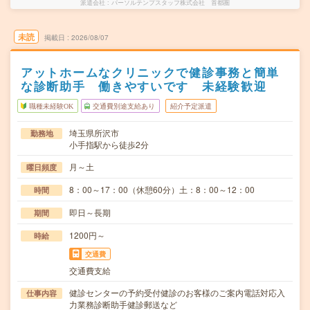
派遣会社
パーソルテンプスタッフ株式会社 首都圏
未読
掲載日
2026/08/07
アットホームなクリニックで健診事務と簡単
な診断助手 働きやすいです 未経験歓迎
職種未経験OK
交通費別途支給あり
紹介予定派遣
埼玉県所沢市
勤務地
小手指駅から徒歩2分
月～土
曜日頻度
8：00～17：00（休憩60分）土：8：00～12：00
時間
即日～長期
期間
1200円～
時給
交通費
交通費支給
健診センターの予約受付健診のお客様のご案内電話対応入
仕事内容
力業務診断助手健診郵送など