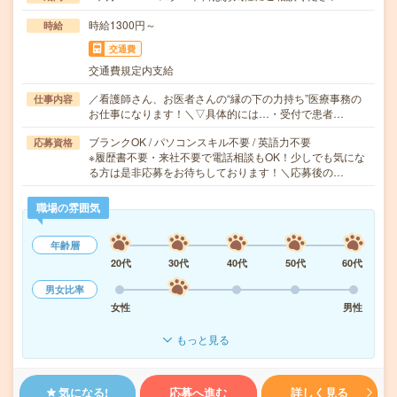
時給1300円～
時給
交通費
交通費規定内支給
／看護師さん、お医者さんの“縁の下の力持ち”医療事務の
仕事内容
お仕事になります！＼▽具体的には…・受付で患者…
ブランクOK / パソコンスキル不要 / 英語力不要
応募資格
※履歴書不要・来社不要で電話相談もOK！少しでも気にな
る方は是非応募をお待ちしております！＼応募後の…
職場の雰囲気
年齢層
20代
30代
40代
50代
60代
男女比率
女性
男性
もっと見る
気になる!
応募へ進む
詳しく見る