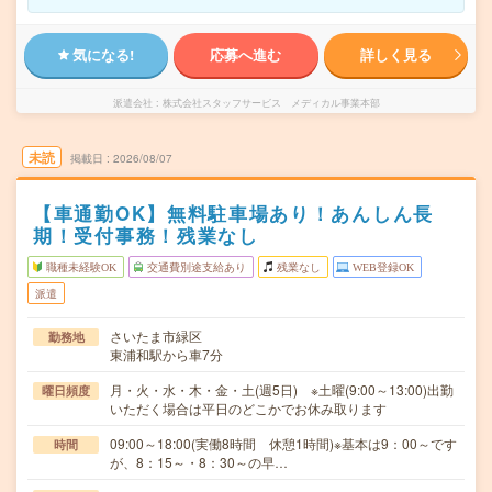
気になる!
応募へ進む
詳しく見る
派遣会社
株式会社スタッフサービス メディカル事業本部
未読
掲載日
2026/08/07
【車通勤OK】無料駐車場あり！あんしん長
期！受付事務！残業なし
職種未経験OK
交通費別途支給あり
残業なし
WEB登録OK
派遣
さいたま市緑区
勤務地
東浦和駅から車7分
月・火・水・木・金・土(週5日) ※土曜(9:00～13:00)出勤
曜日頻度
いただく場合は平日のどこかでお休み取ります
09:00～18:00(実働8時間 休憩1時間)※基本は9：00～です
時間
が、8：15～・8：30～の早…