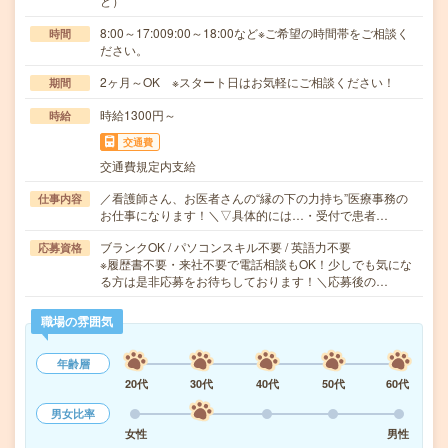
ど）
8:00～17:009:00～18:00など※ご希望の時間帯をご相談く
時間
ださい。
2ヶ月～OK ※スタート日はお気軽にご相談ください！
期間
時給1300円～
時給
交通費
交通費規定内支給
／看護師さん、お医者さんの“縁の下の力持ち”医療事務の
仕事内容
お仕事になります！＼▽具体的には…・受付で患者…
ブランクOK / パソコンスキル不要 / 英語力不要
応募資格
※履歴書不要・来社不要で電話相談もOK！少しでも気にな
る方は是非応募をお待ちしております！＼応募後の…
職場の雰囲気
年齢層
20代
30代
40代
50代
60代
男女比率
女性
男性