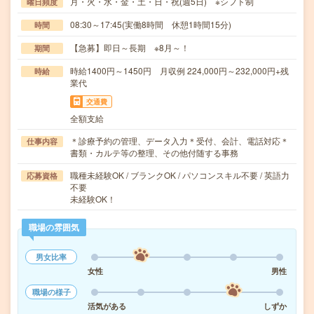
月・火・水・金・土・日・祝(週5日) ※シフト制
曜日頻度
08:30～17:45(実働8時間 休憩1時間15分)
時間
【急募】即日～長期 ※8月～！
期間
時給1400円～1450円 月収例 224,000円～232,000円+残
時給
業代
交通費
全額支給
＊診療予約の管理、データ入力＊受付、会計、電話対応＊
仕事内容
書類・カルテ等の整理、その他付随する事務
職種未経験OK / ブランクOK / パソコンスキル不要 / 英語力
応募資格
不要
未経験OK！
職場の雰囲気
男女比率
女性
男性
職場の様子
活気がある
しずか