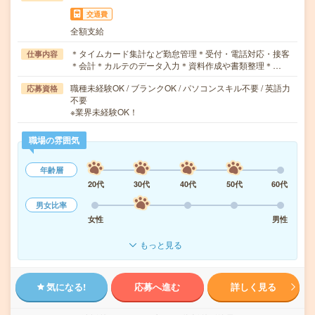
交通費
全額支給
＊タイムカード集計など勤怠管理＊受付・電話対応・接客
仕事内容
＊会計＊カルテのデータ入力＊資料作成や書類整理＊…
職種未経験OK / ブランクOK / パソコンスキル不要 / 英語力
応募資格
不要
※業界未経験OK！
職場の雰囲気
年齢層
20代
30代
40代
50代
60代
男女比率
女性
男性
もっと見る
気になる!
応募へ進む
詳しく見る