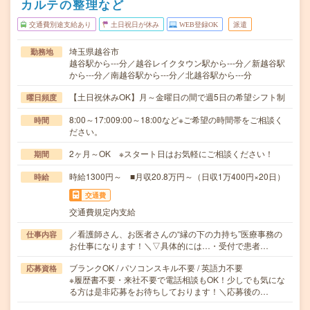
カルテの整理など
交通費別途支給あり
土日祝日が休み
WEB登録OK
派遣
埼玉県越谷市
勤務地
越谷駅から---分／越谷レイクタウン駅から---分／新越谷駅
から---分／南越谷駅から---分／北越谷駅から---分
【土日祝休みOK】月～金曜日の間で週5日の希望シフト制
曜日頻度
8:00～17:009:00～18:00など※ご希望の時間帯をご相談く
時間
ださい。
2ヶ月～OK ※スタート日はお気軽にご相談ください！
期間
時給1300円～ ■月収20.8万円～（日収1万400円×20日）
時給
交通費
交通費規定内支給
／看護師さん、お医者さんの“縁の下の力持ち”医療事務の
仕事内容
お仕事になります！＼▽具体的には…・受付で患者…
ブランクOK / パソコンスキル不要 / 英語力不要
応募資格
※履歴書不要・来社不要で電話相談もOK！少しでも気にな
る方は是非応募をお待ちしております！＼応募後の…