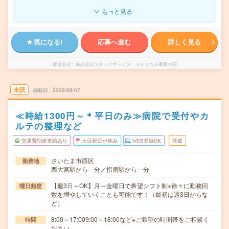
もっと見る
気になる!
応募へ進む
詳しく見る
派遣会社
株式会社スタッフサービス メディカル事業本部
未読
掲載日
2026/08/07
≪時給1300円～＊平日のみ≫病院で受付やカ
ルテの整理など
交通費別途支給あり
土日祝日が休み
WEB登録OK
派遣
さいたま市西区
勤務地
西大宮駅から---分／指扇駅から---分
【週3日～OK】月～金曜日で希望シフト制※徐々に勤務回
曜日頻度
数を増やしていくことも可能です！（最初は週3日からな
ど）
8:00～17:009:00～18:00など※ご希望の時間帯をご相談く
時間
ださい。