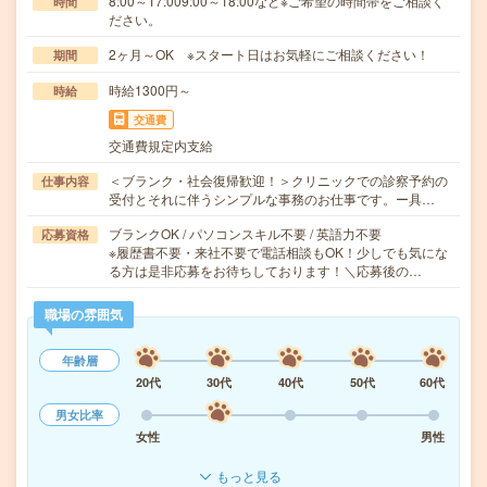
8:00～17:009:00～18:00など※ご希望の時間帯をご相談く
時間
ださい。
2ヶ月～OK ※スタート日はお気軽にご相談ください！
期間
時給1300円～
時給
交通費
交通費規定内支給
＜ブランク・社会復帰歓迎！＞クリニックでの診察予約の
仕事内容
受付とそれに伴うシンプルな事務のお仕事です。ー具…
ブランクOK / パソコンスキル不要 / 英語力不要
応募資格
※履歴書不要・来社不要で電話相談もOK！少しでも気にな
る方は是非応募をお待ちしております！＼応募後の…
職場の雰囲気
年齢層
20代
30代
40代
50代
60代
男女比率
女性
男性
もっと見る