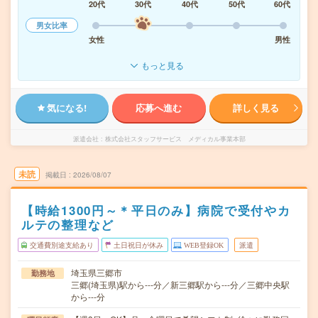
20代
30代
40代
50代
60代
男女比率
女性
男性
もっと見る
気になる!
応募へ進む
詳しく見る
派遣会社
株式会社スタッフサービス メディカル事業本部
未読
掲載日
2026/08/07
【時給1300円～＊平日のみ】病院で受付やカ
ルテの整理など
交通費別途支給あり
土日祝日が休み
WEB登録OK
派遣
埼玉県三郷市
勤務地
三郷(埼玉県)駅から---分／新三郷駅から---分／三郷中央駅
から---分