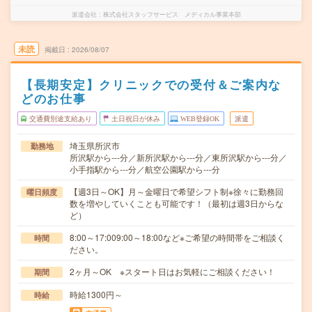
派遣会社
株式会社スタッフサービス メディカル事業本部
未読
掲載日
2026/08/07
【長期安定】クリニックでの受付＆ご案内な
どのお仕事
交通費別途支給あり
土日祝日が休み
WEB登録OK
派遣
埼玉県所沢市
勤務地
所沢駅から---分／新所沢駅から---分／東所沢駅から---分／
小手指駅から---分／航空公園駅から---分
【週3日～OK】月～金曜日で希望シフト制※徐々に勤務回
曜日頻度
数を増やしていくことも可能です！（最初は週3日からな
ど）
8:00～17:009:00～18:00など※ご希望の時間帯をご相談く
時間
ださい。
2ヶ月～OK ※スタート日はお気軽にご相談ください！
期間
時給1300円～
時給