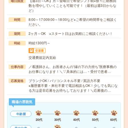
【週3日～OK】月～金曜日で希望シフト制※徐々に勤務回
曜日頻度
数を増やしていくことも可能です！（最初は週3日からな
ど）
8:00～17:009:00～18:00など※ご希望の時間帯をご相談く
時間
ださい。
2ヶ月～OK ※スタート日はお気軽にご相談ください！
期間
時給1300円～
時給
交通費
交通費規定内支給
／看護師さん、お医者さんの“縁の下の力持ち”医療事務の
仕事内容
お仕事になります！＼▽具体的には…・受付で患者…
ブランクOK / パソコンスキル不要 / 英語力不要
応募資格
※履歴書不要・来社不要で電話相談もOK！少しでも気にな
る方は是非応募をお待ちしております！＼応募後の…
職場の雰囲気
年齢層
20代
30代
40代
50代
60代