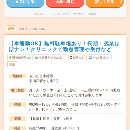
気になる!
応募へ進む
詳しく見る
派遣会社
パーソルテンプスタッフ株式会社 首都圏
未読
掲載日
2026/08/07
【車通勤OK】無料駐車場あり！長期！残業ほ
ぼナシ＊クリニックで勤怠管理や受付など
職種未経験OK
交通費別途支給あり
残業なし
WEB登録OK
派遣
さいたま市緑区
勤務地
東浦和駅から車7分
月・火・水・木・金・土(週5日) ※土曜(9:00～13:00)出勤
曜日頻度
いただく場合は平日のどこかでお休み取ります
09:00～18:00(実働8時間 休憩1時間)※基本は9：00～です
時間
が、8：15～・8：30～の早…
【急募】即日～長期 ※即日～！
期間
時給1500円 月収例 240,000円
時給