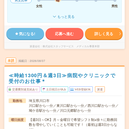
男女比率
女性
男性
もっと見る
気になる!
応募へ進む
詳しく見る
派遣会社
株式会社スタッフサービス メディカル事業本部
未読
掲載日
2026/08/07
≪時給1300円＆週3日≫病院やクリニックで
受付のお仕事＊
交通費別途支給あり
土日祝日が休み
WEB登録OK
派遣
埼玉県川口市
勤務地
川口駅から---分／東川口駅から---分／西川口駅から---分／
鳩ケ谷駅から---分／川口元郷駅から---分
【週3日～OK】月～金曜日で希望シフト制※徐々に勤務回
曜日頻度
数を増やしていくことも可能です！（最初は週3日からな