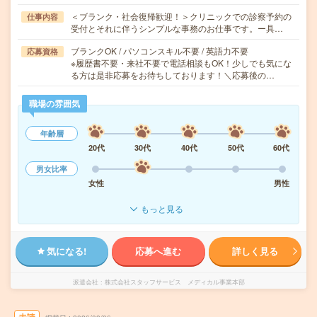
＜ブランク・社会復帰歓迎！＞クリニックでの診察予約の
仕事内容
受付とそれに伴うシンプルな事務のお仕事です。ー具…
ブランクOK / パソコンスキル不要 / 英語力不要
応募資格
※履歴書不要・来社不要で電話相談もOK！少しでも気にな
る方は是非応募をお待ちしております！＼応募後の…
職場の雰囲気
年齢層
20代
30代
40代
50代
60代
男女比率
女性
男性
もっと見る
気になる!
応募へ進む
詳しく見る
派遣会社
株式会社スタッフサービス メディカル事業本部