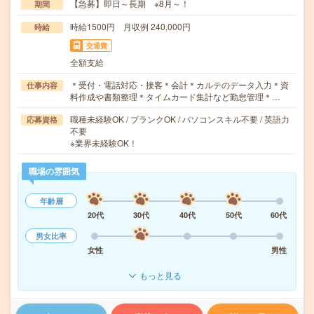
【急募】即日～長期 ※8月～！
期間
時給1500円 月収例 240,000円
時給
交通費
全額支給
＊受付・電話対応・接客＊会計＊カルテのデータ入力＊資
仕事内容
料作成や書類整理＊タイムカード集計など勤怠管理＊…
職種未経験OK / ブランクOK / パソコンスキル不要 / 英語力
応募資格
不要
※業界未経験OK！
職場の雰囲気
年齢層
20代
30代
40代
50代
60代
男女比率
女性
男性
もっと見る