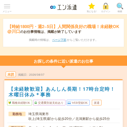
メニュー
気になる!
ログイン
検索
【時給1800円・週2~5日】人間関係良好の職場！未経験OK
@川口
のお仕事情報は、掲載が終了しています
掲載時の情報は、
ページ下部
からご覧いただけます。
お探しの条件に近い派遣のお仕事
未読
掲載日
2026/08/07
【未経験歓迎】あんしん長期！17時台定時！
木曜日休み＊事務
職種未経験OK
交通費別途支給あり
WEB登録OK
派遣
埼玉県鴻巣市
勤務地
吹上(埼玉県)駅から徒歩20分／北鴻巣駅から徒歩25分