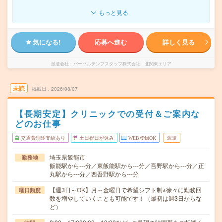
もっと見る
気になる!
応募へ進む
詳しく見る
派遣会社
パーソルテンプスタッフ株式会社 北関東エリア
未読
掲載日
2026/08/07
【長期安定】クリニックでの受付＆ご案内な
どのお仕事
交通費別途支給あり
土日祝日が休み
WEB登録OK
派遣
埼玉県飯能市
勤務地
飯能駅から---分／東飯能駅から---分／吾野駅から---分／正
丸駅から---分／西吾野駅から---分
【週3日～OK】月～金曜日で希望シフト制※徐々に勤務回
曜日頻度
数を増やしていくことも可能です！（最初は週3日からな
ど）