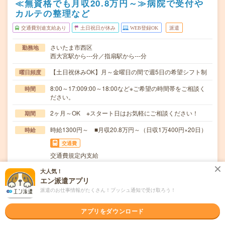
≪無資格でも月収20.8万円～≫病院で受付や
カルテの整理など
交通費別途支給あり
土日祝日が休み
WEB登録OK
派遣
さいたま市西区
勤務地
西大宮駅から---分／指扇駅から---分
【土日祝休みOK】月～金曜日の間で週5日の希望シフト制
曜日頻度
8:00～17:009:00～18:00など※ご希望の時間帯をご相談く
時間
ださい。
2ヶ月～OK ※スタート日はお気軽にご相談ください！
期間
時給1300円～ ■月収20.8万円～（日収1万400円×20日）
時給
交通費
交通費規定内支給
／看護師さん、お医者さんの“縁の下の力持ち”医療事務の
大人気！
仕事内容
エン派遣アプリ
お仕事になります！＼▽具体的には…・受付で患者…
派遣のお仕事情報がたくさん！プッシュ通知で受け取ろう！
ブランクOK / パソコンスキル不要 / 英語力不要
応募資格
※履歴書不要・来社不要で電話相談もOK！少しでも気にな
アプリをダウンロード
る方は是非応募をお待ちしております！＼応募後の…