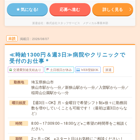
気になる!
応募へ進む
詳しく見る
派遣会社
株式会社スタッフサービス メディカル事業本部
未読
掲載日
2026/08/07
≪時給1300円＆週3日≫病院やクリニックで
受付のお仕事＊
交通費別途支給あり
土日祝日が休み
WEB登録OK
派遣
埼玉県狭山市
勤務地
狭山市駅から---分／新狭山駅から---分／入曽駅から---分／
稲荷山公園駅から---分
【週3日～OK】月～金曜日で希望シフト制※徐々に勤務回
曜日頻度
数を増やしていくことも可能です！（最初は週3日からな
ど）
8:00～17:009:00～18:00など※ご希望の時間帯をご相談く
時間
ださい。
2ヶ月～OK ※スタート日はお気軽にご相談ください！
期間