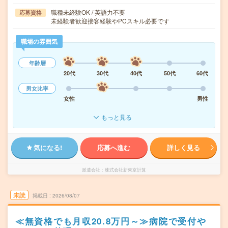
職種未経験OK / 英語力不要
応募資格
未経験者歓迎接客経験やPCスキル必要です
職場の雰囲気
年齢層
20代
30代
40代
50代
60代
男女比率
女性
男性
もっと見る
気になる!
応募へ進む
詳しく見る
派遣会社
株式会社新東京計算
未読
掲載日
2026/08/07
≪無資格でも月収20.8万円～≫病院で受付や