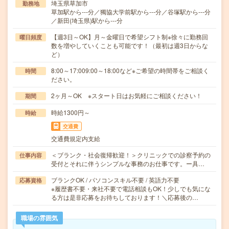
埼玉県草加市
勤務地
草加駅から---分／獨協大学前駅から---分／谷塚駅から---分
／新田(埼玉県)駅から---分
【週3日～OK】月～金曜日で希望シフト制※徐々に勤務回
曜日頻度
数を増やしていくことも可能です！（最初は週3日からな
ど）
8:00～17:009:00～18:00など※ご希望の時間帯をご相談く
時間
ださい。
2ヶ月～OK ※スタート日はお気軽にご相談ください！
期間
時給1300円～
時給
交通費
交通費規定内支給
＜ブランク・社会復帰歓迎！＞クリニックでの診察予約の
仕事内容
受付とそれに伴うシンプルな事務のお仕事です。ー具…
ブランクOK / パソコンスキル不要 / 英語力不要
応募資格
※履歴書不要・来社不要で電話相談もOK！少しでも気にな
る方は是非応募をお待ちしております！＼応募後の…
職場の雰囲気