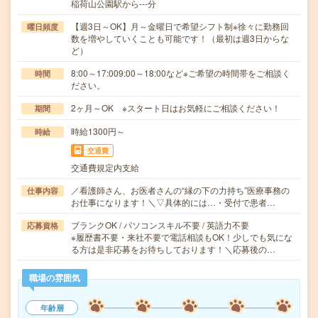
稲荷山公園駅から---分
【週3日～OK】月～金曜日で希望シフト制※徐々に勤務回
曜日頻度
数を増やしていくことも可能です！（最初は週3日からな
ど）
8:00～17:009:00～18:00など※ご希望の時間帯をご相談く
時間
ださい。
2ヶ月～OK ※スタート日はお気軽にご相談ください！
期間
時給1300円～
時給
交通費
交通費規定内支給
／看護師さん、お医者さんの“縁の下の力持ち”医療事務の
仕事内容
お仕事になります！＼▽具体的には…・受付で患者…
ブランクOK / パソコンスキル不要 / 英語力不要
応募資格
※履歴書不要・来社不要で電話相談もOK！少しでも気にな
る方は是非応募をお待ちしております！＼応募後の…
職場の雰囲気
年齢層