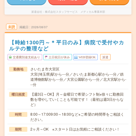
派遣会社
株式会社スタッフサービス メディカル事業本部
未読
掲載日
2026/08/07
【時給1300円～＊平日のみ】病院で受付やカ
ルテの整理など
交通費別途支給あり
土日祝日が休み
WEB登録OK
派遣
さいたま市大宮区
勤務地
大宮(埼玉県)駅から---分／さいたま新都心駅から---分／鉄
道博物館駅から---分／大宮公園駅から---分／北大宮駅から-
--分
【週3日～OK】月～金曜日で希望シフト制※徐々に勤務回
曜日頻度
数を増やしていくことも可能です！（最初は週3日からな
ど）
8:00～17:009:00～18:00など※ご希望の時間帯をご相談く
時間
ださい。
2ヶ月～OK ※スタート日はお気軽にご相談ください！
期間