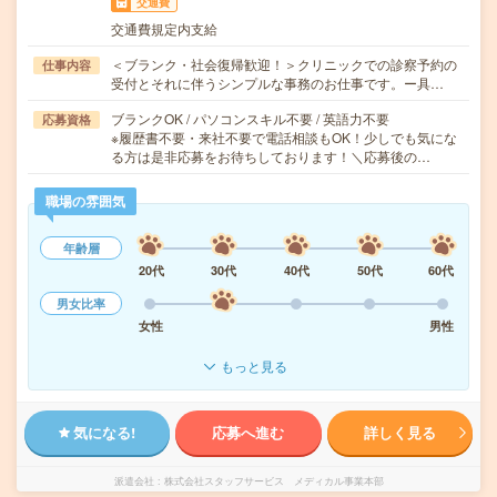
交通費
交通費規定内支給
＜ブランク・社会復帰歓迎！＞クリニックでの診察予約の
仕事内容
受付とそれに伴うシンプルな事務のお仕事です。ー具…
ブランクOK / パソコンスキル不要 / 英語力不要
応募資格
※履歴書不要・来社不要で電話相談もOK！少しでも気にな
る方は是非応募をお待ちしております！＼応募後の…
職場の雰囲気
年齢層
20代
30代
40代
50代
60代
男女比率
女性
男性
もっと見る
気になる!
応募へ進む
詳しく見る
派遣会社
株式会社スタッフサービス メディカル事業本部