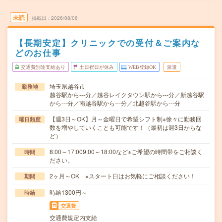
未読
掲載日
2026/08/06
【長期安定】クリニックでの受付＆ご案内な
どのお仕事
交通費別途支給あり
土日祝日が休み
WEB登録OK
派遣
埼玉県越谷市
勤務地
越谷駅から---分／越谷レイクタウン駅から---分／新越谷駅
から---分／南越谷駅から---分／北越谷駅から---分
【週3日～OK】月～金曜日で希望シフト制※徐々に勤務回
曜日頻度
数を増やしていくことも可能です！（最初は週3日からな
ど）
8:00～17:009:00～18:00など※ご希望の時間帯をご相談く
時間
ださい。
2ヶ月～OK ※スタート日はお気軽にご相談ください！
期間
時給1300円～
時給
交通費
交通費規定内支給