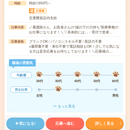
時給1300円～
時給
交通費
交通費規定内支給
／看護師さん、お医者さんの“縁の下の力持ち”医療事務の
仕事内容
お仕事になります！＼▽具体的には…・受付で患者…
ブランクOK / パソコンスキル不要 / 英語力不要
応募資格
※履歴書不要・来社不要で電話相談もOK！少しでも気にな
る方は是非応募をお待ちしております！＼応募後の…
職場の雰囲気
年齢層
20代
30代
40代
50代
60代
男女比率
女性
男性
もっと見る
気になる!
応募へ進む
詳しく見る