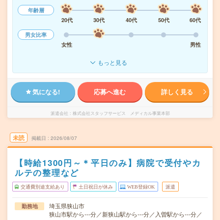
年齢層
20代
30代
40代
50代
60代
男女比率
女性
男性
もっと見る
気になる!
応募へ進む
詳しく見る
派遣会社
株式会社スタッフサービス メディカル事業本部
未読
掲載日
2026/08/07
【時給1300円～＊平日のみ】病院で受付やカ
ルテの整理など
交通費別途支給あり
土日祝日が休み
WEB登録OK
派遣
埼玉県狭山市
勤務地
狭山市駅から---分／新狭山駅から---分／入曽駅から---分／