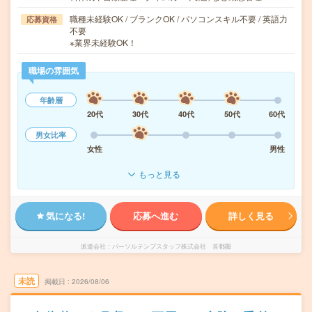
職種未経験OK / ブランクOK / パソコンスキル不要 / 英語力
応募資格
不要
※業界未経験OK！
職場の雰囲気
年齢層
20代
30代
40代
50代
60代
男女比率
女性
男性
もっと見る
気になる!
応募へ進む
詳しく見る
派遣会社
パーソルテンプスタッフ株式会社 首都圏
未読
掲載日
2026/08/06