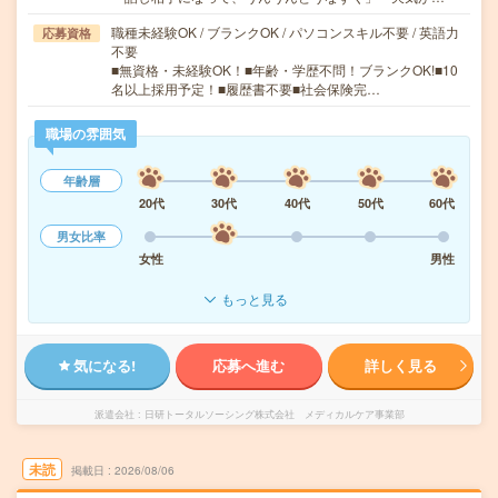
職種未経験OK / ブランクOK / パソコンスキル不要 / 英語力
応募資格
不要
■無資格・未経験OK！■年齢・学歴不問！ブランクOK!■10
名以上採用予定！■履歴書不要■社会保険完…
職場の雰囲気
年齢層
20代
30代
40代
50代
60代
男女比率
女性
男性
もっと見る
気になる!
応募へ進む
詳しく見る
派遣会社
日研トータルソーシング株式会社 メディカルケア事業部
未読
掲載日
2026/08/06