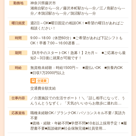
神奈川県藤沢市
勤務地
湘南台駅から---分／藤沢本町駅から---分／江ノ島駅から---
分／本鵠沼駅から---分／鵠沼駅から---分
週2日～OK■曜日固定の相談OK！■希望の曜日があればご
曜日頻度
相談ください！
9:00～18:00（休憩60分）■ご希望があれば下記シフトも
時間
OK！早番 7:00～16:00遅番 …
【8月中のスタートOK！急募！】2カ月～ ■ご応募から最
期間
短2～3日後に就業が可能です！
無資格未経験：時給1500円～ ■週払いOK ■扶養内OK
時給
■日収1万2000円以上
交通費
交通費全額支給
／介護施設での生活サポート！＼「話し相手になって、う
仕事内容
んうんとうなずく」「天気がいいからお散歩に連れ出…
職種未経験OK / ブランクOK / パソコンスキル不要 / 英語力
応募資格
不要
■資格・経験・年齢不問■学歴不問■10名以上採用予定！■履
歴書不要■面談確約■社会保険完備■社員登用…