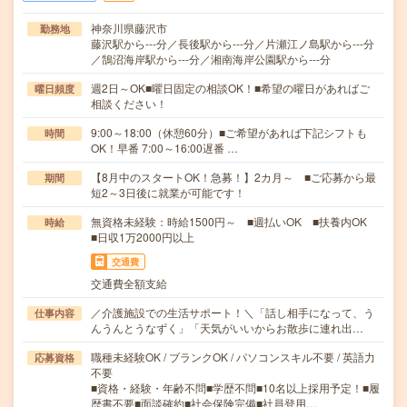
神奈川県藤沢市
勤務地
藤沢駅から---分／長後駅から---分／片瀬江ノ島駅から---分
／鵠沼海岸駅から---分／湘南海岸公園駅から---分
週2日～OK■曜日固定の相談OK！■希望の曜日があればご
曜日頻度
相談ください！
9:00～18:00（休憩60分）■ご希望があれば下記シフトも
時間
OK！早番 7:00～16:00遅番 …
【8月中のスタートOK！急募！】2カ月～ ■ご応募から最
期間
短2～3日後に就業が可能です！
無資格未経験：時給1500円～ ■週払いOK ■扶養内OK
時給
■日収1万2000円以上
交通費
交通費全額支給
／介護施設での生活サポート！＼「話し相手になって、う
仕事内容
んうんとうなずく」「天気がいいからお散歩に連れ出…
職種未経験OK / ブランクOK / パソコンスキル不要 / 英語力
応募資格
不要
■資格・経験・年齢不問■学歴不問■10名以上採用予定！■履
歴書不要■面談確約■社会保険完備■社員登用…