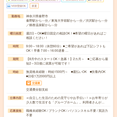
WEB登録OK
派遣
神奈川県秦野市
勤務地
秦野駅から---分／東海大学前駅から---分／渋沢駅から---分
／鶴巻温泉駅から---分
週2日～OK■曜日固定の相談OK！■希望の曜日があればご
曜日頻度
相談ください！
9:00～18:00（休憩60分）■ご希望があれば下記シフトも
時間
OK！早番 7:00～16:00遅番 …
【8月中のスタートOK！急募！】2カ月～ ■ご応募から最
期間
短2～3日後に就業が可能です！
無資格未経験：時給1500円～ ■週払いOK ■扶養内OK
時給
■日収1万2000円以上
交通費
交通費全額支給
≪自立した生活のための見守りやお手伝い！≫お年寄りが
仕事内容
少人数で生活する「グループホーム」。利用者さんが…
職種未経験OK / ブランクOK / パソコンスキル不要 / 英語力
応募資格
不要