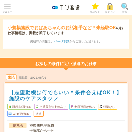
メニュー
気になる!
ログイン
検索
小規模施設でおばあちゃんのお話相手など＊未経験OK
のお
仕事情報は、掲載が終了しています
掲載時の情報は、
ページ下部
からご覧いただけます。
お探しの条件に近い派遣のお仕事
未読
掲載日
2026/08/06
【志望動機は何でもいい＊条件合えばOK！】
施設のケアスタッフ
職種未経験OK
交通費別途支給あり
土日祝日が休み
残業なし
WEB登録OK
派遣
神奈川県平塚市
勤務地
平塚駅から---分