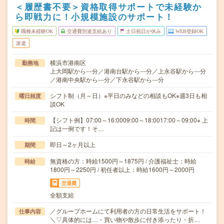
＜履歴書不要＞資格取得サポートで未経験か
ら即戦力に！小規模施設のサポート！
職種未経験OK
交通費別途支給あり
土日祝日が休み
WEB登録OK
派遣
横浜市港南区
勤務地
上大岡駅から---分／港南台駅から---分／上永谷駅から---分
／港南中央駅から---分／下永谷駅から---分
シフト制（月～日）※平日のみなどの相談もOK※週3日も相
曜日頻度
談OK
【シフト例】07:00～16:0009:00～18:0017:00～09:00※ 上
時間
記は一例です！そ…
即日～2ヶ月以上
期間
無資格の方：時給1500円～1875円 / 介護福祉士：時給
時給
1800円～2250円 / 初任者以上：時給1600円～2000円
交通費
全額支給
／グループホームにて利用者の方の日常生活をサポート！
仕事内容
＼▽具体的には…・買い物や散歩に付き添ったり・折…