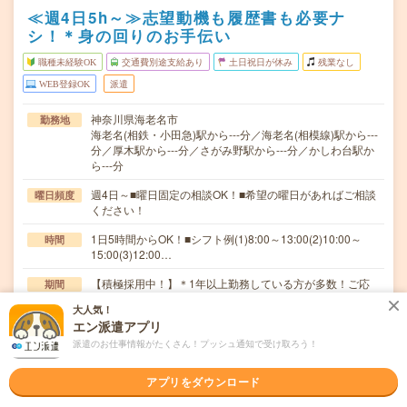
≪週4日5h～≫志望動機も履歴書も必要ナ
シ！＊身の回りのお手伝い
職種未経験OK
交通費別途支給あり
土日祝日が休み
残業なし
WEB登録OK
派遣
神奈川県海老名市
勤務地
海老名(相鉄・小田急)駅から---分／海老名(相模線)駅から---
分／厚木駅から---分／さがみ野駅から---分／かしわ台駅か
ら---分
週4日～■曜日固定の相談OK！■希望の曜日があればご相談
曜日頻度
ください！
1日5時間からOK！■シフト例(1)8:00～13:00(2)10:00～
時間
15:00(3)12:00…
【積極採用中！】＊1年以上勤務している方が多数！ご応
期間
募から最短2～3日後の就業も相談可能です！
大人気！
エン派遣アプリ
無資格未経験：時給1500円～ ■週払いOK ■扶養内OK
時給
派遣のお仕事情報がたくさん！プッシュ通知で受け取ろう！
交通費
交通費全額支給
アプリをダウンロード
／無資格未経験から始める介護施設での生活サポート！＼
仕事内容