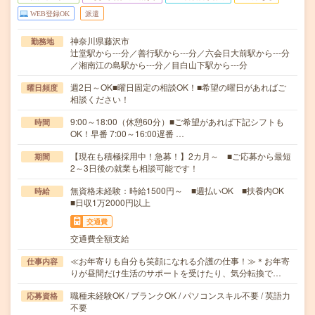
WEB登録OK
派遣
神奈川県藤沢市
勤務地
辻堂駅から---分／善行駅から---分／六会日大前駅から---分
／湘南江の島駅から---分／目白山下駅から---分
週2日～OK■曜日固定の相談OK！■希望の曜日があればご
曜日頻度
相談ください！
9:00～18:00（休憩60分）■ご希望があれば下記シフトも
時間
OK！早番 7:00～16:00遅番 …
【現在も積極採用中！急募！】2カ月～ ■ご応募から最短
期間
2～3日後の就業も相談可能です！
無資格未経験：時給1500円～ ■週払いOK ■扶養内OK
時給
■日収1万2000円以上
交通費
交通費全額支給
≪お年寄りも自分も笑顔になれる介護の仕事！≫＊お年寄
仕事内容
りが昼間だけ生活のサポートを受けたり、気分転換で…
職種未経験OK / ブランクOK / パソコンスキル不要 / 英語力
応募資格
不要