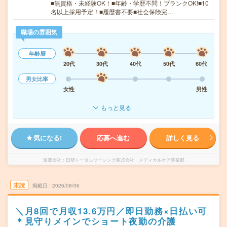
■無資格・未経験OK！■年齢・学歴不問！ブランクOK!■10
名以上採用予定！■履歴書不要■社会保険完…
職場の雰囲気
年齢層
20代
30代
40代
50代
60代
男女比率
女性
男性
もっと見る
気になる!
応募へ進む
詳しく見る
派遣会社
日研トータルソーシング株式会社 メディカルケア事業部
未読
掲載日
2026/08/06
＼月8回で月収13.6万円／即日勤務×日払い可
＊見守りメインでショート夜勤の介護