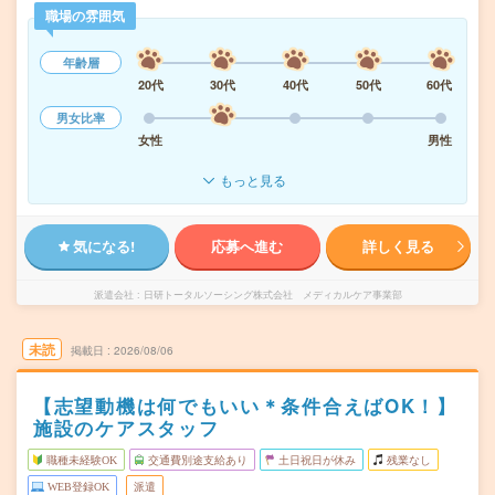
職場の雰囲気
年齢層
20代
30代
40代
50代
60代
男女比率
女性
男性
もっと見る
気になる!
応募へ進む
詳しく見る
派遣会社
日研トータルソーシング株式会社 メディカルケア事業部
未読
掲載日
2026/08/06
【志望動機は何でもいい＊条件合えばOK！】
施設のケアスタッフ
職種未経験OK
交通費別途支給あり
土日祝日が休み
残業なし
WEB登録OK
派遣