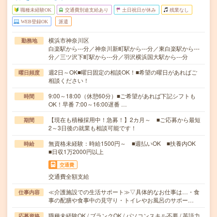
職種未経験OK
交通費別途支給あり
土日祝日が休み
残業なし
WEB登録OK
派遣
横浜市神奈川区
勤務地
白楽駅から---分／神奈川新町駅から---分／東白楽駅から---
分／三ツ沢下町駅から---分／羽沢横浜国大駅から---分
週2日～OK■曜日固定の相談OK！■希望の曜日があればご
曜日頻度
相談ください！
9:00～18:00（休憩60分）■ご希望があれば下記シフトも
時間
OK！早番 7:00～16:00遅番 …
【現在も積極採用中！急募！】2カ月～ ■ご応募から最短
期間
2～3日後の就業も相談可能です！
無資格未経験：時給1500円～ ■週払いOK ■扶養内OK
時給
■日収1万2000円以上
交通費
交通費全額支給
≪介護施設での生活サポート≫▽具体的なお仕事は…・食
仕事内容
事の配膳や食事中の見守り・トイレやお風呂のサポー…
職種未経験OK / ブランクOK / パソコンスキル不要 / 英語力
応募資格