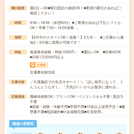
週2日～OK■曜日固定の相談OK！■希望の曜日があればご
曜日頻度
相談ください！
9:00～18:00（休憩60分）■ご希望があれば下記シフトも
時間
OK！早番 7:00～16:00遅番 …
【8月中のスタートOK！急募！】2カ月～ ■ご応募から最
期間
短2～3日後に就業が可能です！
無資格未経験：時給1500円～ ■週払いOK ■扶養内OK
時給
■日収1万2000円以上
交通費
交通費全額支給
／介護施設での生活サポート！＼「話し相手になって、う
仕事内容
んうんとうなずく」「天気がいいからお散歩に連れ出…
職種未経験OK / ブランクOK / パソコンスキル不要 / 英語力
応募資格
不要
■資格・経験・年齢不問■学歴不問■10名以上採用予定！■履
歴書不要■面談確約■社会保険完備■社員登用…
職場の雰囲気