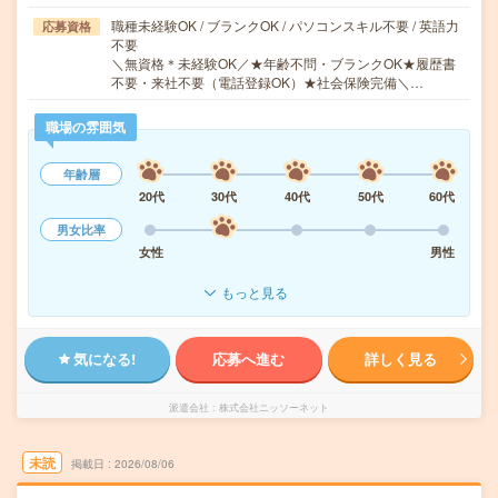
職種未経験OK / ブランクOK / パソコンスキル不要 / 英語力
応募資格
不要
＼無資格＊未経験OK／★年齢不問・ブランクOK★履歴書
不要・来社不要（電話登録OK）★社会保険完備＼…
職場の雰囲気
年齢層
20代
30代
40代
50代
60代
男女比率
女性
男性
もっと見る
気になる!
応募へ進む
詳しく見る
派遣会社
株式会社ニッソーネット
未読
掲載日
2026/08/06