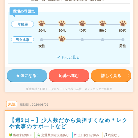
職場の雰囲気
年齢層
20代
30代
40代
50代
60代
男女比率
女性
男性
もっと見る
気になる!
応募へ進む
詳しく見る
派遣会社
日研トータルソーシング株式会社 メディカルケア事業部
未読
掲載日
2026/08/06
【週2日～】少人数だから負担すくなめ＊レク
や食事のサポートなど
職種未経験OK
交通費別途支給あり
土日祝日が休み
残業なし