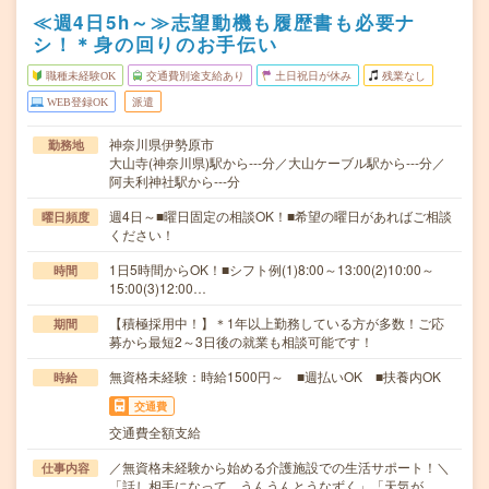
≪週4日5h～≫志望動機も履歴書も必要ナ
シ！＊身の回りのお手伝い
職種未経験OK
交通費別途支給あり
土日祝日が休み
残業なし
WEB登録OK
派遣
神奈川県伊勢原市
勤務地
大山寺(神奈川県)駅から---分／大山ケーブル駅から---分／
阿夫利神社駅から---分
週4日～■曜日固定の相談OK！■希望の曜日があればご相談
曜日頻度
ください！
1日5時間からOK！■シフト例(1)8:00～13:00(2)10:00～
時間
15:00(3)12:00…
【積極採用中！】＊1年以上勤務している方が多数！ご応
期間
募から最短2～3日後の就業も相談可能です！
無資格未経験：時給1500円～ ■週払いOK ■扶養内OK
時給
交通費
交通費全額支給
／無資格未経験から始める介護施設での生活サポート！＼
仕事内容
「話し相手になって、うんうんとうなずく」「天気が…