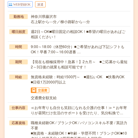
WEB登録OK
派遣
神奈川県藤沢市
勤務地
石上駅から---分／柳小路駅から---分
週2日～OK■曜日固定の相談OK！■希望の曜日があればご
曜日頻度
相談ください！
9:00～18:00（休憩60分）■ご希望があれば下記シフトも
時間
OK！早番 7:00～16:00遅番 …
【現在も積極採用中！急募！】2カ月～ ■ご応募から最短
期間
2～3日後の就業も相談可能です！
無資格未経験：時給1500円～ ■週払いOK ■扶養内OK
時給
■日収1万2000円以上
交通費
交通費全額支給
≪お年寄りも自分も笑顔になれる介護の仕事！≫＊お年寄
仕事内容
りが昼間だけ生活のサポートを受けたり、気分転換で…
職種未経験OK / ブランクOK / パソコンスキル不要 / 英語力
応募資格
不要
■無資格・未経験OK！■年齢・学歴不問！ブランクOK!■10