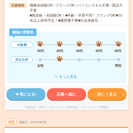
職種未経験OK / ブランクOK / パソコンスキル不要 / 英語力
応募資格
不要
■無資格・未経験OK！■年齢・学歴不問！ブランクOK!■10
名以上採用予定！■履歴書不要■社会保険完…
職場の雰囲気
年齢層
20代
30代
40代
50代
60代
男女比率
女性
男性
もっと見る
気になる!
応募へ進む
詳しく見る
派遣会社
日研トータルソーシング株式会社 メディカルケア事業部
未読
掲載日
2026/08/06