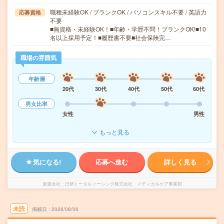
職種未経験OK / ブランクOK / パソコンスキル不要 / 英語力
応募資格
不要
■無資格・未経験OK！■年齢・学歴不問！ブランクOK!■10
名以上採用予定！■履歴書不要■社会保険完…
職場の雰囲気
年齢層
20代
30代
40代
50代
60代
男女比率
女性
男性
もっと見る
気になる!
応募へ進む
詳しく見る
派遣会社
日研トータルソーシング株式会社 メディカルケア事業部
未読
掲載日
2026/08/06