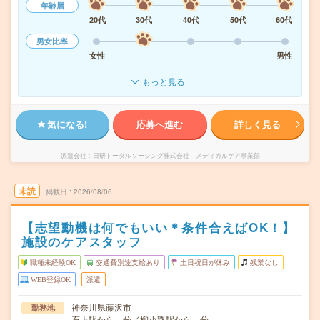
年齢層
20代
30代
40代
50代
60代
男女比率
女性
男性
もっと見る
気になる!
応募へ進む
詳しく見る
派遣会社
日研トータルソーシング株式会社 メディカルケア事業部
未読
掲載日
2026/08/06
【志望動機は何でもいい＊条件合えばOK！】
施設のケアスタッフ
職種未経験OK
交通費別途支給あり
土日祝日が休み
残業なし
WEB登録OK
派遣
神奈川県藤沢市
勤務地
石上駅から---分／柳小路駅から---分