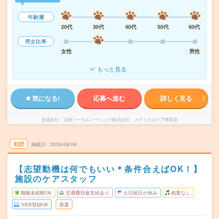
年齢層
20代
30代
40代
50代
60代
男女比率
女性
男性
もっと見る
気になる!
応募へ進む
詳しく見る
派遣会社
日研トータルソーシング株式会社 メディカルケア事業部
未読
掲載日
2026/08/06
【志望動機は何でもいい＊条件合えばOK！】
施設のケアスタッフ
職種未経験OK
交通費別途支給あり
土日祝日が休み
残業なし
WEB登録OK
派遣