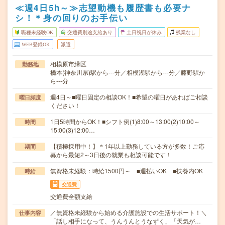
≪週4日5h～≫志望動機も履歴書も必要ナ
シ！＊身の回りのお手伝い
職種未経験OK
交通費別途支給あり
土日祝日が休み
残業なし
WEB登録OK
派遣
相模原市緑区
勤務地
橋本(神奈川県)駅から---分／相模湖駅から---分／藤野駅か
ら---分
週4日～■曜日固定の相談OK！■希望の曜日があればご相談
曜日頻度
ください！
1日5時間からOK！■シフト例(1)8:00～13:00(2)10:00～
時間
15:00(3)12:00…
【積極採用中！】＊1年以上勤務している方が多数！ご応
期間
募から最短2～3日後の就業も相談可能です！
無資格未経験：時給1500円～ ■週払いOK ■扶養内OK
時給
交通費
交通費全額支給
／無資格未経験から始める介護施設での生活サポート！＼
仕事内容
「話し相手になって、うんうんとうなずく」「天気が…