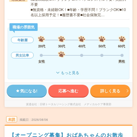
不要
■無資格・未経験OK！■年齢・学歴不問！ブランクOK!■10
名以上採用予定！■履歴書不要■社会保険完…
職場の雰囲気
年齢層
20代
30代
40代
50代
60代
男女比率
女性
男性
もっと見る
気になる!
応募へ進む
詳しく見る
派遣会社
日研トータルソーシング株式会社 メディカルケア事業部
未読
掲載日
2026/08/06
【オープニング募集】おばあちゃんのお散歩