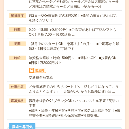
辻堂駅から---分／善行駅から---分／六会日大前駅から---分
／湘南江の島駅から---分／目白山下駅から---分
週2日～OK■曜日固定の相談OK！■希望の曜日があればご
曜日頻度
相談ください！
9:00～18:00（休憩60分）■ご希望があれば下記シフトも
時間
OK！早番 7:00～16:00遅番 …
【8月中のスタートOK！急募！】2カ月～ ■ご応募から最
期間
短2～3日後に就業が可能です！
無資格未経験：時給1500円～ ■週払いOK ■扶養内OK
時給
■日収1万2000円以上
交通費
交通費全額支給
／介護施設での生活サポート！＼「話し相手になって、う
仕事内容
んうんとうなずく」「天気がいいからお散歩に連れ出…
職種未経験OK / ブランクOK / パソコンスキル不要 / 英語力
応募資格
不要
■資格・経験・年齢不問■学歴不問■10名以上採用予定！■履
歴書不要■面談確約■社会保険完備■社員登用…
職場の雰囲気