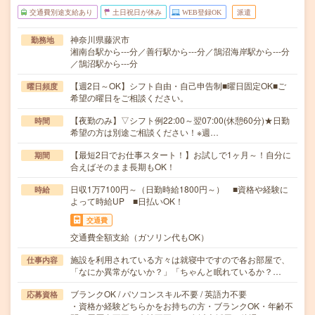
交通費別途支給あり
土日祝日が休み
WEB登録OK
派遣
神奈川県藤沢市
勤務地
湘南台駅から---分／善行駅から---分／鵠沼海岸駅から---分
／鵠沼駅から---分
【週2日～OK】シフト自由・自己申告制■曜日固定OK■ご
曜日頻度
希望の曜日をご相談ください。
【夜勤のみ】▽シフト例22:00～翌07:00(休憩60分)★日勤
時間
希望の方は別途ご相談ください！※週…
【最短2日でお仕事スタート！】お試しで1ヶ月～！自分に
期間
合えばそのまま長期もOK！
日収1万7100円～（日勤時給1800円～） ■資格や経験に
時給
よって時給UP ■日払いOK！
交通費
交通費全額支給（ガソリン代もOK）
施設を利用されている方々は就寝中ですので各お部屋で、
仕事内容
「なにか異常がないか？」「ちゃんと眠れているか？…
ブランクOK / パソコンスキル不要 / 英語力不要
応募資格
・資格か経験どちらかをお持ちの方・ブランクOK・年齢不