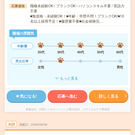
職種未経験OK / ブランクOK / パソコンスキル不要 / 英語力
応募資格
不要
■無資格・未経験OK！■年齢・学歴不問！ブランクOK!■10
名以上採用予定！■履歴書不要■社会保険完…
職場の雰囲気
年齢層
20代
30代
40代
50代
60代
男女比率
女性
男性
もっと見る
気になる!
応募へ進む
詳しく見る
派遣会社
日研トータルソーシング株式会社 メディカルケア事業部
未読
掲載日
2026/08/06