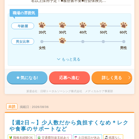
名以上採用予定！■履歴書不要■社会保険完…
職場の雰囲気
年齢層
20代
30代
40代
50代
60代
男女比率
女性
男性
もっと見る
気になる!
応募へ進む
詳しく見る
派遣会社
日研トータルソーシング株式会社 メディカルケア事業部
未読
掲載日
2026/08/06
【週2日～】少人数だから負担すくなめ＊レク
や食事のサポートなど
職種未経験OK
交通費別途支給あり
土日祝日が休み
残業なし