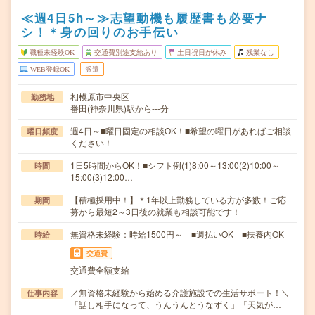
≪週4日5h～≫志望動機も履歴書も必要ナ
シ！＊身の回りのお手伝い
職種未経験OK
交通費別途支給あり
土日祝日が休み
残業なし
WEB登録OK
派遣
相模原市中央区
勤務地
番田(神奈川県)駅から---分
週4日～■曜日固定の相談OK！■希望の曜日があればご相談
曜日頻度
ください！
1日5時間からOK！■シフト例(1)8:00～13:00(2)10:00～
時間
15:00(3)12:00…
【積極採用中！】＊1年以上勤務している方が多数！ご応
期間
募から最短2～3日後の就業も相談可能です！
無資格未経験：時給1500円～ ■週払いOK ■扶養内OK
時給
交通費
交通費全額支給
／無資格未経験から始める介護施設での生活サポート！＼
仕事内容
「話し相手になって、うんうんとうなずく」「天気が…