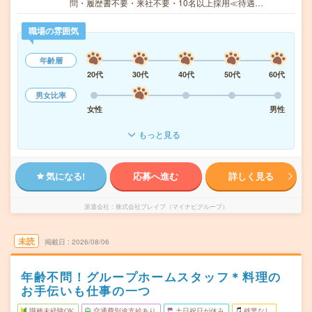
問・履歴書不要・来社不要・10名以上採用≪待遇…
職場の雰囲気
年齢層
20代
30代
40代
50代
60代
男女比率
女性
男性
もっと見る
気になる!
応募へ進む
詳しく見る
派遣会社
株式会社ブレイブ（マイナビグループ）
未読
掲載日
2026/08/06
年齢不問！グループホームスタッフ＊料理の
お手伝いも仕事の一つ
職種未経験OK
交通費別途支給あり
土日祝日が休み
残業なし