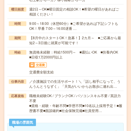
週2日～OK■曜日固定の相談OK！■希望の曜日があればご
曜日頻度
相談ください！
9:00～18:00（休憩60分）■ご希望があれば下記シフトも
時間
OK！早番 7:00～16:00遅番 …
【8月中のスタートOK！急募！】2カ月～ ■ご応募から最
期間
短2～3日後に就業が可能です！
無資格未経験：時給1500円～ ■週払いOK ■扶養内OK
時給
■日収1万2000円以上
交通費
交通費全額支給
／介護施設での生活サポート！＼「話し相手になって、う
仕事内容
んうんとうなずく」「天気がいいからお散歩に連れ出…
職種未経験OK / ブランクOK / パソコンスキル不要 / 英語力
応募資格
不要
■資格・経験・年齢不問■学歴不問■10名以上採用予定！■履
歴書不要■面談確約■社会保険完備■社員登用…
職場の雰囲気