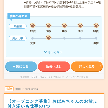
■資格・経験・年齢不問■学歴不問■10名以上採用予定！■履
歴書不要■面談確約■社会保険完備■社員登用…
職場の雰囲気
年齢層
20代
30代
40代
50代
60代
男女比率
女性
男性
もっと見る
気になる!
応募へ進む
詳しく見る
派遣会社
日研トータルソーシング株式会社 メディカルケア事業部
未読
掲載日
2026/08/06
【オープニング募集】おばあちゃんのお散歩
付き添いも仕事の1つ