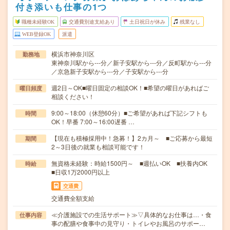
付き添いも仕事の1つ
職種未経験OK
交通費別途支給あり
土日祝日が休み
残業なし
WEB登録OK
派遣
横浜市神奈川区
勤務地
東神奈川駅から---分／新子安駅から---分／反町駅から---分
／京急新子安駅から---分／子安駅から---分
週2日～OK■曜日固定の相談OK！■希望の曜日があればご
曜日頻度
相談ください！
9:00～18:00（休憩60分）■ご希望があれば下記シフトも
時間
OK！早番 7:00～16:00遅番 …
【現在も積極採用中！急募！】2カ月～ ■ご応募から最短
期間
2～3日後の就業も相談可能です！
無資格未経験：時給1500円～ ■週払いOK ■扶養内OK
時給
■日収1万2000円以上
交通費
交通費全額支給
≪介護施設での生活サポート≫▽具体的なお仕事は…・食
仕事内容
事の配膳や食事中の見守り・トイレやお風呂のサポー…