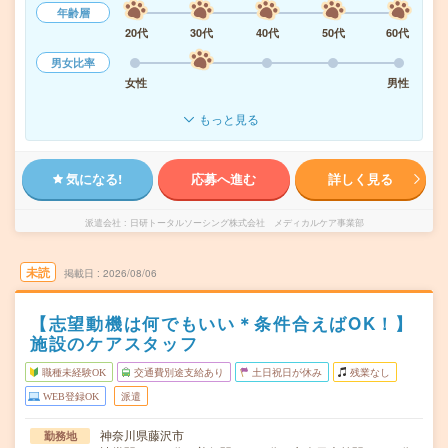
年齢層
20代
30代
40代
50代
60代
男女比率
女性
男性
もっと見る
気になる!
応募へ進む
詳しく見る
派遣会社
日研トータルソーシング株式会社 メディカルケア事業部
未読
掲載日
2026/08/06
【志望動機は何でもいい＊条件合えばOK！】
施設のケアスタッフ
職種未経験OK
交通費別途支給あり
土日祝日が休み
残業なし
WEB登録OK
派遣
神奈川県藤沢市
勤務地