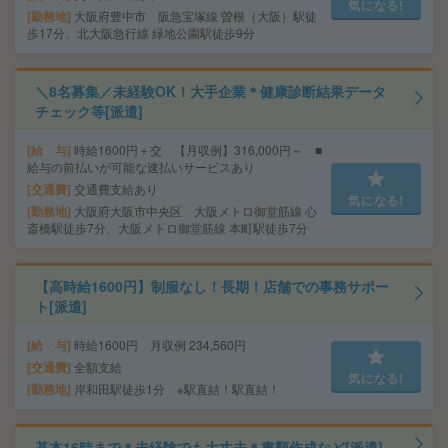
気になる!
勤務地
大阪府豊中市 阪急宝塚線 曽根（大阪）駅徒
歩17分、北大阪急行線 緑地公園駅徒歩9分
＼8名募集／未経験OK！大手企業＊健康診断結果データ
チェック等[派遣]
給 与
時給1600円＋交 【月収例】316,000円～ ■
給与の前払いが可能な速払いサービスあり
交通費
交通費支給あり
気になる!
勤務地
大阪府大阪市中央区 大阪メトロ御堂筋線 心
斎橋駅徒歩7分、大阪メトロ御堂筋線 本町駅徒歩7分
【高時給1600円】制服なし！長期！店舗での事務サポー
ト[派遣]
給 与
時給1600円 月収例 234,560円
交通費
全額支給
気になる!
勤務地
岸和田駅徒歩1分 ※駅直結！駅直結！
基本16時まで＊未経験でも大丈夫＊書類作成など[派遣]