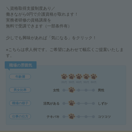
＼資格取得支援制度あり／
働きながら0円で介護資格が取れます！
実務者研修の資格講座を
無料で受講できます（一部条件有）
少しでも興味があれば「気になる」をクリック！
※こちらは求人例です。ご希望にあわせて幅広くご提案いたしま
す。
職場の雰囲気
年齢層
20代
30代
40代
50代
60代
男女比率
女性
男性
職場の様子
活気がある
しずか
仕事の仕方
テキパキ
コツコツ