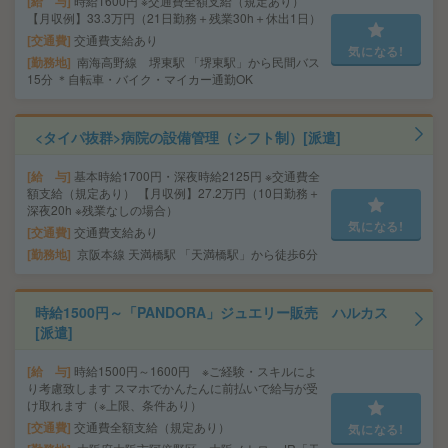
給 与
時給1600円 ※交通費全額支給（規定あり）
【月収例】33.3万円（21日勤務＋残業30h＋休出1日）
交通費
交通費支給あり
気になる!
勤務地
南海高野線 堺東駅 「堺東駅」から民間バス
15分 ＊自転車・バイク・マイカー通勤OK
<タイパ抜群>病院の設備管理（シフト制）[派遣]
給 与
基本時給1700円・深夜時給2125円 ※交通費全
額支給（規定あり） 【月収例】27.2万円（10日勤務＋
深夜20h ※残業なしの場合）
気になる!
交通費
交通費支給あり
勤務地
京阪本線 天満橋駅 「天満橋駅」から徒歩6分
時給1500円～「PANDORA」ジュエリー販売 ハルカス
[派遣]
給 与
時給1500円～1600円 ※ご経験・スキルによ
り考慮致します スマホでかんたんに前払いで給与が受
け取れます（※上限、条件あり）
交通費
交通費全額支給（規定あり）
気になる!