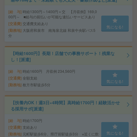
給 与
時給1300円～1400円＋交 【月収例】169,0
00円～ ■給与の前払いが可能な速払いサービスあり
交通費
交通費支給あり
気になる!
勤務地
大阪府和泉市 南海泉北線 和泉中央駅バス5
分
【時給1600円】長期！店舗での事務サポート！残業な
し！[派遣]
給 与
時給1600円 月収例 234,560円
交通費
全額支給
気になる!
勤務地
枚方市駅徒歩5分
【扶養内OK！週3日×4時間】高時給1700円！経験活かせ
る採用サポ[派遣]
給 与
時給1700円
交通費
支給あり
気になる!
勤務地
元町駅徒歩6分、県庁前駅徒歩3分 ※近くに飲