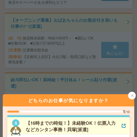
食店やスーパーがある便利なエリア
【オープニング募集】おばあちゃんのお散歩付き添いも
仕事の1つ[派遣]
給 与
無資格未経験：時給1450円～ ■週払いOK
■扶養内OK ■日収1万1600円以上
交通費
交通費全額支給
気になる!
勤務地
【京都市上京区】今出川駅・鞍馬口駅など勤
務地多数！
給与即払いOK！高時給！平日休み！シール貼り作業[派
遣]
給 与
時給1250円
どちらのお仕事が気になりますか？
交通費
交通費支給有り
気になる!
勤務地
近鉄八尾駅～徒歩22分 ※バイク通勤OK
1
/10
【16時までの時短！】未経験OK！伝票入力
【高時給1730円】未経験OK＊残業なし！データ入力やチ
などカンタン事務！貝塚[派遣]
ャット返信対応など[派遣]