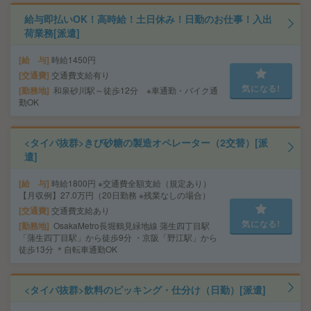
給与即払いOK！高時給！土日休み！日勤のお仕事！入出
荷業務[派遣]
給 与
時給1450円
交通費
交通費支給有り
気になる!
勤務地
和泉砂川駅～徒歩12分 ※車通勤・バイク通
勤OK
<タイパ抜群>きび砂糖の製造オペレーター（2交替）[派
遣]
給 与
時給1800円 ※交通費全額支給（規定あり）
【月収例】27.0万円（20日勤務 ※残業なしの場合）
交通費
交通費支給あり
気になる!
勤務地
OsakaMetro長堀鶴見緑地線 蒲生四丁目駅
「蒲生四丁目駅」から徒歩9分 ・京阪「野江駅」から
徒歩13分 ＊自転車通勤OK
<タイパ抜群>飲料のピッキング・仕分け（日勤）[派遣]