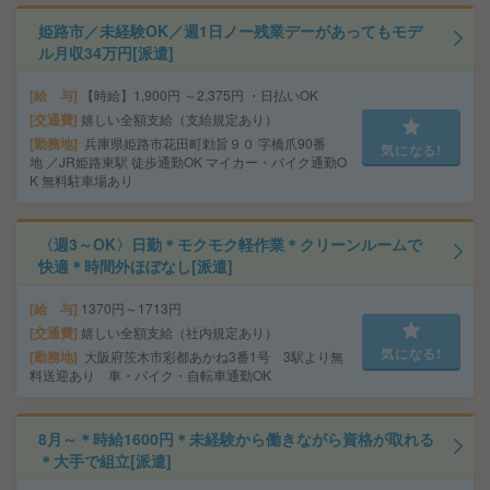
姫路市／未経験OK／週1日ノー残業デーがあってもモデ
ル月収34万円[派遣]
給 与
【時給】1,900円 ～2,375円 ・日払いOK
交通費
嬉しい全額支給（支給規定あり）
勤務地
兵庫県姫路市花田町勅旨９０ 字橋爪90番
気になる!
地 ／JR姫路東駅 徒歩通勤OK マイカー・バイク通勤O
K 無料駐車場あり
〈週3～OK〉日勤＊モクモク軽作業＊クリーンルームで
快適＊時間外ほぼなし[派遣]
給 与
1370円～1713円
交通費
嬉しい全額支給（社内規定あり）
気になる!
勤務地
大阪府茨木市彩都あかね3番1号 3駅より無
料送迎あり 車・バイク・自転車通勤OK
8月～＊時給1600円＊未経験から働きながら資格が取れる
＊大手で組立[派遣]