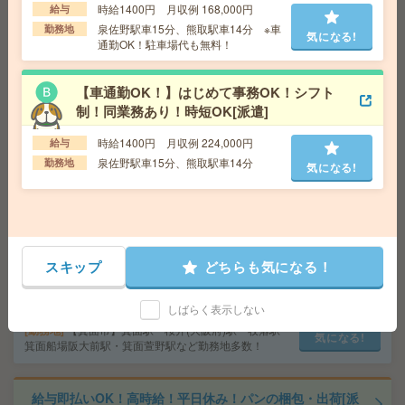
時給1400円 月収例 168,000円
給与
泉佐野駅車15分、熊取駅車14分 ※車
給 与
時給1730円＋交 ■給与の前払いが可能な速
勤務地
気になる!
通勤OK！駐車場代も無料！
払いサービスあり
交通費
交通費支給あり
気になる!
勤務地
大阪府大阪市北区 大阪メトロ四つ橋線 西梅
【車通勤OK！】はじめて事務OK！シフト
田駅徒歩4分、大阪環状線 大阪駅徒歩7分
制！同業務あり！時短OK[派遣]
時給1400円 月収例 224,000円
給与
＼来社不要／単発1日OK＊お菓子の仕分け[派遣]
泉佐野駅車15分、熊取駅車14分
勤務地
気になる!
給 与
時給1,200円～1,625円
勤務地
【和歌山市】和歌山駅・和歌山市駅・和歌山
気になる!
大学前駅・和歌山港駅・岡崎前駅など勤務地多数！
スキップ
どちらも気になる！
＼来社不要／単発1日OK＊DMの仕分け[派遣]
しばらく表示しない
給 与
時給1,500円～1,875円
勤務地
【箕面市】箕面駅・桜井(大阪府)駅・牧落駅・
気になる!
箕面船場阪大前駅・箕面萱野駅など勤務地多数！
給与即払いOK！高時給！平日休み！パンの梱包・出荷[派