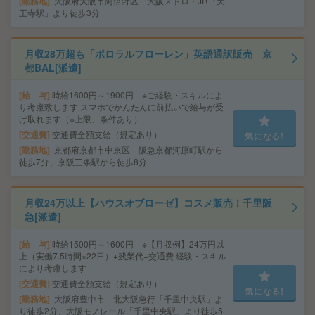
勤務地
大阪府大阪市阿倍野区 大阪メトロ・JR「天
王寺駅」より徒歩3分
月収28万超も「ポロラルフローレン」英語通訳販売 京
都BAL[派遣]
給 与
時給1600円～1900円 ※ご経験・スキルによ
り考慮致します スマホでかんたんに前払いで給与が受
け取れます（※上限、条件あり）
交通費
交通費全額支給（規定あり）
気になる!
勤務地
京都府京都市中京区 阪急京都河原町駅から
徒歩7分、京阪三条駅から徒歩8分
月収24万以上【ハウスオブローゼ】コスメ販売！千里阪
急[派遣]
給 与
時給1500円～1600円 ※【月収例】24万円以
上（実働7.5時間×22日）+残業代+交通費 経験・スキル
により考慮します
交通費
交通費全額支給（規定あり）
気になる!
勤務地
大阪府豊中市 北大阪急行「千里中央駅」よ
り徒歩2分、大阪モノレール「千里中央駅」より徒歩5