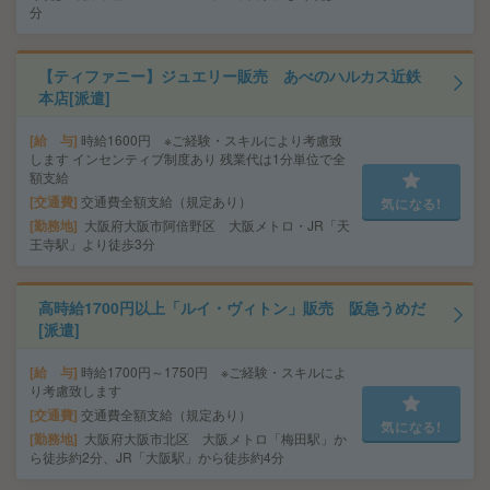
分
【ティファニー】ジュエリー販売 あべのハルカス近鉄
本店[派遣]
給 与
時給1600円 ※ご経験・スキルにより考慮致
します インセンティブ制度あり 残業代は1分単位で全
額支給
交通費
交通費全額支給（規定あり）
気になる!
勤務地
大阪府大阪市阿倍野区 大阪メトロ・JR「天
王寺駅」より徒歩3分
高時給1700円以上「ルイ・ヴィトン」販売 阪急うめだ
[派遣]
給 与
時給1700円～1750円 ※ご経験・スキルによ
り考慮致します
交通費
交通費全額支給（規定あり）
気になる!
勤務地
大阪府大阪市北区 大阪メトロ「梅田駅」か
ら徒歩約2分、JR「大阪駅」から徒歩約4分