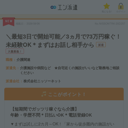
気になる!
ログイン
NEW
掲載日
2026/08/06
No.NISSONTRK-2SD257
＼最短3日で開始可能／3ヵ月で73万円稼ぐ！
未経験OK＊まずはお話し相手から
派遣
大量募集！
職種
介護関連
派遣先
介護施設や病院など ★自宅近くの施設がいいなど勤務地ご相談
ください
派遣会社
株式会社ニッソーネット
ここがポイント！
【短期間でガッツリ稼ぐなら介護】
年齢・学歴不問＊日払いOK＊電話登録OK
▼まずは試しに2カ月～OK！「家から徒歩圏内の施設がい