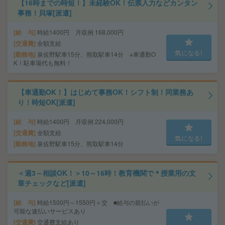
【16時までの時短！】未経験OK！伝票入力などカンタン
事務！貝塚[派遣]
給 与
時給1400円 月収例 168,000円
交通費
全額支給
気になる!
勤務地
泉佐野駅車15分、熊取駅車14分 ※車通勤O
K！駐車場代も無料！
【車通勤OK！】はじめて事務OK！シフト制！同業務あ
り！時短OK[派遣]
給 与
時給1400円 月収例 224,000円
交通費
全額支給
気になる!
勤務地
泉佐野駅車15分、熊取駅車14分
＜週3～相談OK！＞10～16時！教育機関で＊授業用の文
章チェックなど[派遣]
給 与
時給1500円～1550円＋交 ■給与の前払いが
可能な速払いサービスあり
交通費
交通費支給あり