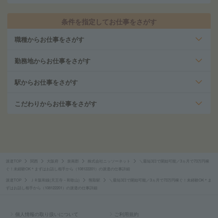
条件を指定してお仕事をさがす
職種からお仕事をさがす
勤務地からお仕事をさがす
駅からお仕事をさがす
こだわりからお仕事をさがす
派遣TOP
関西
大阪府
泉南郡
株式会社ニッソーネット
＼最短3日で開始可能／3ヵ月で73万円稼
ぐ！未経験OK＊まずはお話し相手から（108122201）の派遣の仕事詳細
派遣TOP
ＪＲ阪和線(天王寺－和歌山)
熊取駅
＼最短3日で開始可能／3ヵ月で73万円稼ぐ！未経験OK＊ま
ずはお話し相手から（108122201）の派遣の仕事詳細
個人情報の取り扱いについて
ご利用規約