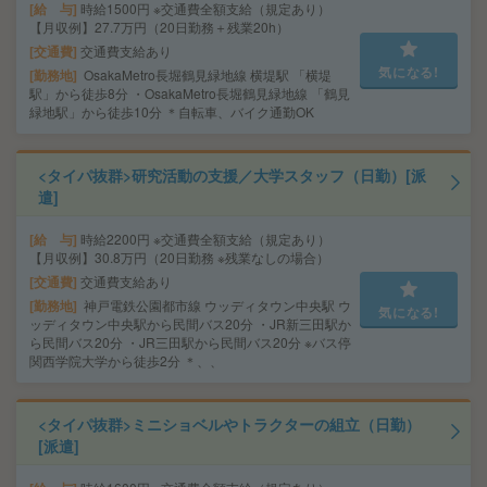
給 与
時給1500円 ※交通費全額支給（規定あり）
【月収例】27.7万円（20日勤務＋残業20h）
交通費
交通費支給あり
気になる!
勤務地
OsakaMetro長堀鶴見緑地線 横堤駅 「横堤
駅」から徒歩8分 ・OsakaMetro長堀鶴見緑地線 「鶴見
緑地駅」から徒歩10分 ＊自転車、バイク通勤OK
<タイパ抜群>研究活動の支援／大学スタッフ（日勤）[派
遣]
給 与
時給2200円 ※交通費全額支給（規定あり）
【月収例】30.8万円（20日勤務 ※残業なしの場合）
交通費
交通費支給あり
勤務地
神戸電鉄公園都市線 ウッディタウン中央駅 ウ
気になる!
ッディタウン中央駅から民間バス20分 ・JR新三田駅か
ら民間バス20分 ・JR三田駅から民間バス20分 ※バス停
関西学院大学から徒歩2分 ＊、、
<タイパ抜群>ミニショベルやトラクターの組立（日勤）
[派遣]