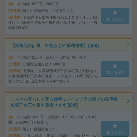
給 与
時給1600円～2000円
交通費
嬉しい全額支給（社内規定あり）
勤務地
兵庫県明石市魚住町清水１１０６－４：JR魚
気になる!
住駅・山陽東二見駅から無料送迎あり/車・バイク・自
転車通勤OK
【紙製品の計量、梱包などの単純作業】[派遣]
給 与
時給1250円 日払い・週払い対応可能
交通費
交通費全額支給(13000円)
勤務地
勤務地／奈良県磯城郡田原本町宮古勤務地／
気になる!
奈良県磯城郡田原本町宮古 、アクセス／(1)黒田駅から
徒歩約8分 (2)田原本駅から車で約7分
＼人々の暮らしを守る仕事に／インフラ企業での設備運
転管理＠正社員も目指せます[派遣]
給 与
時給1,600円 月収例：1,600円×20日×8.0時
間＝256,000円＋残業代
交通費
嬉しい全額支給です。
気になる!
勤務地
ＪＲ片町線 「寝屋川公園駅」 徒歩 13分 ※バ