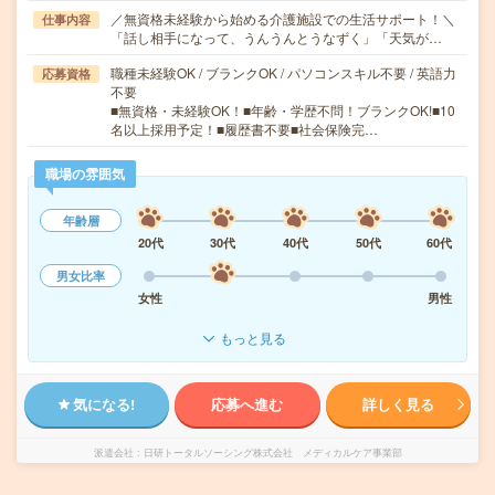
／無資格未経験から始める介護施設での生活サポート！＼
仕事内容
「話し相手になって、うんうんとうなずく」「天気が…
職種未経験OK / ブランクOK / パソコンスキル不要 / 英語力
応募資格
不要
■無資格・未経験OK！■年齢・学歴不問！ブランクOK!■10
名以上採用予定！■履歴書不要■社会保険完…
職場の雰囲気
年齢層
20代
30代
40代
50代
60代
男女比率
女性
男性
もっと見る
気になる!
応募へ進む
詳しく見る
派遣会社
日研トータルソーシング株式会社 メディカルケア事業部