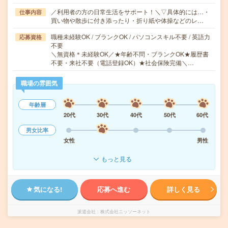
／利用者の方の日常生活をサポート！＼▽具体的には…・
仕事内容
買い物や散歩に付き添ったり・折り紙や体操などのレ…
職種未経験OK / ブランクOK / パソコンスキル不要 / 英語力
応募資格
不要
＼無資格＊未経験OK／★年齢不問・ブランクOK★履歴書
不要・来社不要（電話登録OK）★社会保険完備＼…
職場の雰囲気
年齢層
20代
30代
40代
50代
60代
男女比率
女性
男性
もっと見る
気になる!
応募へ進む
詳しく見る
派遣会社
株式会社ニッソーネット