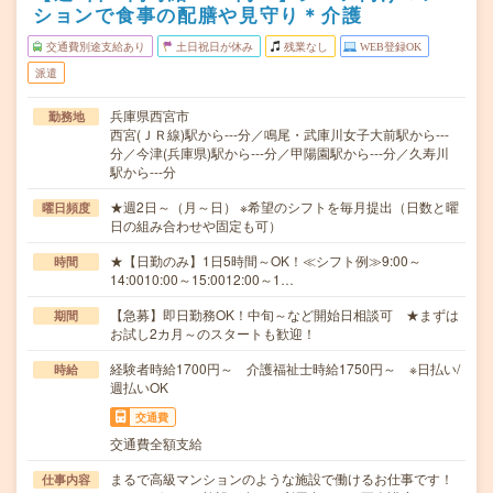
ションで食事の配膳や見守り＊介護
交通費別途支給あり
土日祝日が休み
残業なし
WEB登録OK
派遣
兵庫県西宮市
勤務地
西宮(ＪＲ線)駅から---分／鳴尾・武庫川女子大前駅から---
分／今津(兵庫県)駅から---分／甲陽園駅から---分／久寿川
駅から---分
★週2日～（月～日） ※希望のシフトを毎月提出（日数と曜
曜日頻度
日の組み合わせや固定も可）
★【日勤のみ】1日5時間～OK！≪シフト例≫9:00～
時間
14:0010:00～15:0012:00～1…
【急募】即日勤務OK！中旬～など開始日相談可 ★まずは
期間
お試し2カ月～のスタートも歓迎！
経験者時給1700円～ 介護福祉士時給1750円～ ※日払い/
時給
週払いOK
交通費
交通費全額支給
まるで高級マンションのような施設で働けるお仕事です！
仕事内容