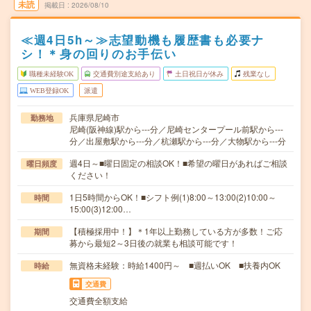
未読
掲載日
2026/08/10
≪週4日5h～≫志望動機も履歴書も必要ナ
シ！＊身の回りのお手伝い
職種未経験OK
交通費別途支給あり
土日祝日が休み
残業なし
WEB登録OK
派遣
兵庫県尼崎市
勤務地
尼崎(阪神線)駅から---分／尼崎センタープール前駅から---
分／出屋敷駅から---分／杭瀬駅から---分／大物駅から---分
週4日～■曜日固定の相談OK！■希望の曜日があればご相談
曜日頻度
ください！
1日5時間からOK！■シフト例(1)8:00～13:00(2)10:00～
時間
15:00(3)12:00…
【積極採用中！】＊1年以上勤務している方が多数！ご応
期間
募から最短2～3日後の就業も相談可能です！
無資格未経験：時給1400円～ ■週払いOK ■扶養内OK
時給
交通費
交通費全額支給