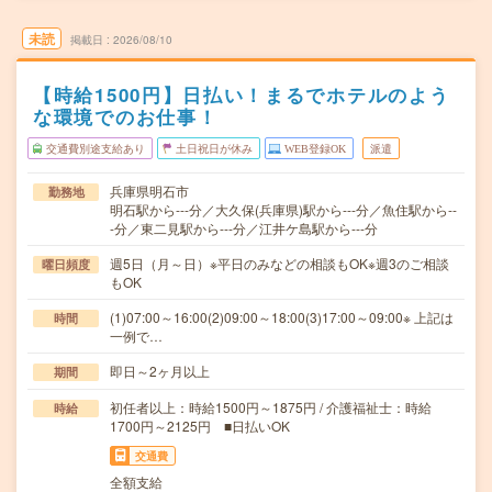
未読
掲載日
2026/08/10
【時給1500円】日払い！まるでホテルのよう
な環境でのお仕事！
交通費別途支給あり
土日祝日が休み
WEB登録OK
派遣
兵庫県明石市
勤務地
明石駅から---分／大久保(兵庫県)駅から---分／魚住駅から--
-分／東二見駅から---分／江井ケ島駅から---分
週5日（月～日）※平日のみなどの相談もOK※週3のご相談
曜日頻度
もOK
(1)07:00～16:00(2)09:00～18:00(3)17:00～09:00※ 上記は
時間
一例で…
即日～2ヶ月以上
期間
初任者以上：時給1500円～1875円 / 介護福祉士：時給
時給
1700円～2125円 ■日払いOK
交通費
全額支給