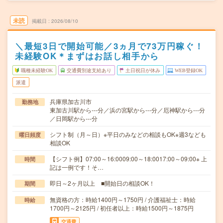
未読
掲載日
2026/08/10
＼最短3日で開始可能／3ヵ月で73万円稼ぐ！
未経験OK＊まずはお話し相手から
職種未経験OK
交通費別途支給あり
土日祝日が休み
WEB登録OK
派遣
兵庫県加古川市
勤務地
東加古川駅から---分／浜の宮駅から---分／厄神駅から---分
／日岡駅から---分
シフト制（月～日）※平日のみなどの相談もOK※週3なども
曜日頻度
相談OK
【シフト例】07:00～16:0009:00～18:0017:00～09:00※ 上
時間
記は一例です！そ…
即日～2ヶ月以上 ■開始日の相談OK！
期間
無資格の方：時給1400円～1750円 / 介護福祉士：時給
時給
1700円～2125円 / 初任者以上：時給1500円～1875円
交通費