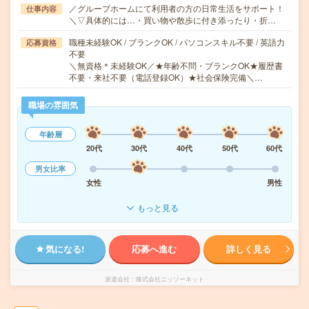
／グループホームにて利用者の方の日常生活をサポート！
仕事内容
＼▽具体的には…・買い物や散歩に付き添ったり・折…
職種未経験OK / ブランクOK / パソコンスキル不要 / 英語力
応募資格
不要
＼無資格＊未経験OK／★年齢不問・ブランクOK★履歴書
不要・来社不要（電話登録OK）★社会保険完備＼…
職場の雰囲気
年齢層
20代
30代
40代
50代
60代
男女比率
女性
男性
もっと見る
気になる!
応募へ進む
詳しく見る
派遣会社
株式会社ニッソーネット