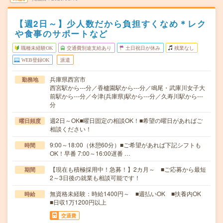
【週2日～】少人数だから負担すくなめ＊レク
や食事のサポートなど
職種未経験OK
交通費別途支給あり
土日祝日が休み
残業なし
WEB登録OK
派遣
兵庫県西宮市
勤務地
西宮駅から---分／香櫨園駅から---分／鳴尾・武庫川女子大
前駅から---分／今津(兵庫県)駅から---分／久寿川駅から---
分
週2日～OK■曜日固定の相談OK！■希望の曜日があればご
曜日頻度
相談ください！
9:00～18:00（休憩60分）■ご希望があれば下記シフトも
時間
OK！早番 7:00～16:00遅番 …
【現在も積極採用中！急募！】2カ月～ ■ご応募から最短
期間
2～3日後の就業も相談可能です！
無資格未経験：時給1400円～ ■週払いOK ■扶養内OK
時給
■日収1万1200円以上
交通費