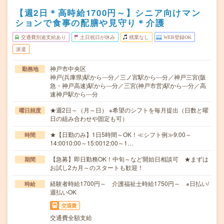
【週2日＊高時給1700円～】シニア向けマン
ションで食事の配膳や見守り＊介護
交通費別途支給あり
土日祝日が休み
残業なし
WEB登録OK
派遣
神戸市中央区
勤務地
神戸(兵庫県)駅から---分／三ノ宮駅から---分／神戸三宮(阪
急・神戸高速)駅から---分／三宮(神戸市営)駅から---分／高
速神戸駅から---分
★週2日～（月～日） ※希望のシフトを毎月提出（日数と曜
曜日頻度
日の組み合わせや固定も可）
★【日勤のみ】1日5時間～OK！≪シフト例≫9:00～
時間
14:0010:00～15:0012:00～1…
【急募】即日勤務OK！中旬～など開始日相談可 ★まずは
期間
お試し2カ月～のスタートも歓迎！
経験者時給1700円～ 介護福祉士時給1750円～ ※日払い/
時給
週払いOK
交通費
交通費全額支給