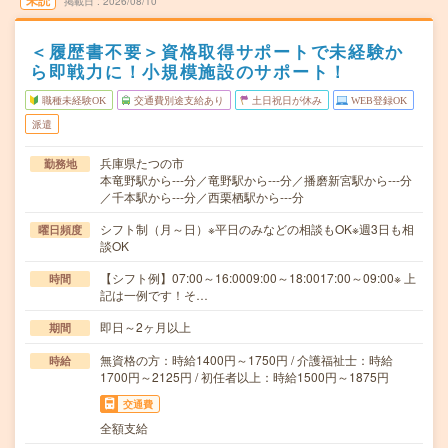
未読
掲載日
2026/08/10
＜履歴書不要＞資格取得サポートで未経験か
ら即戦力に！小規模施設のサポート！
職種未経験OK
交通費別途支給あり
土日祝日が休み
WEB登録OK
派遣
兵庫県たつの市
勤務地
本竜野駅から---分／竜野駅から---分／播磨新宮駅から---分
／千本駅から---分／西栗栖駅から---分
シフト制（月～日）※平日のみなどの相談もOK※週3日も相
曜日頻度
談OK
【シフト例】07:00～16:0009:00～18:0017:00～09:00※ 上
時間
記は一例です！そ…
即日～2ヶ月以上
期間
無資格の方：時給1400円～1750円 / 介護福祉士：時給
時給
1700円～2125円 / 初任者以上：時給1500円～1875円
交通費
全額支給