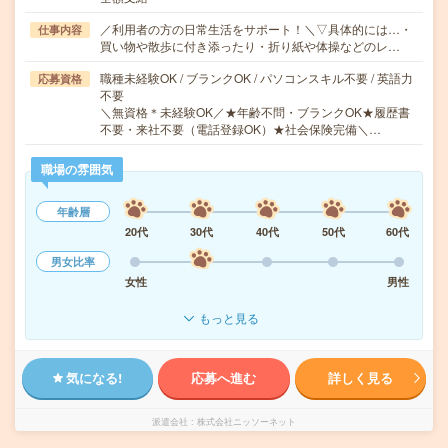
／利用者の方の日常生活をサポート！＼▽具体的には…・
仕事内容
買い物や散歩に付き添ったり・折り紙や体操などのレ…
職種未経験OK / ブランクOK / パソコンスキル不要 / 英語力
応募資格
不要
＼無資格＊未経験OK／★年齢不問・ブランクOK★履歴書
不要・来社不要（電話登録OK）★社会保険完備＼…
職場の雰囲気
年齢層
20代
30代
40代
50代
60代
男女比率
女性
男性
もっと見る
気になる!
応募へ進む
詳しく見る
派遣会社
株式会社ニッソーネット