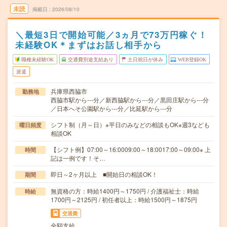
未読
掲載日
2026/08/10
＼最短3日で開始可能／3ヵ月で73万円稼ぐ！
未経験OK＊まずはお話し相手から
職種未経験OK
交通費別途支給あり
土日祝日が休み
WEB登録OK
派遣
兵庫県西脇市
勤務地
西脇市駅から---分／新西脇駅から---分／黒田庄駅から---分
／日本へそ公園駅から---分／比延駅から---分
シフト制（月～日）※平日のみなどの相談もOK※週3なども
曜日頻度
相談OK
【シフト例】07:00～16:0009:00～18:0017:00～09:00※ 上
時間
記は一例です！そ…
即日～2ヶ月以上 ■開始日の相談OK！
期間
無資格の方：時給1400円～1750円 / 介護福祉士：時給
時給
1700円～2125円 / 初任者以上：時給1500円～1875円
交通費
全額支給