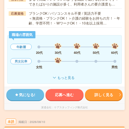
できたばかりの施設が多く、利用者さんの要介護度も…
ブランクOK / パソコンスキル不要 / 英語力不要
応募資格
＜無資格・ブランクOK！＞介護の経験をお持ちの方！・年
齢、学歴不問！・WワークOK！・10名以上採用…
職場の雰囲気
年齢層
20代
30代
40代
50代
60代
男女比率
女性
男性
もっと見る
気になる!
応募へ進む
詳しく見る
派遣会社
ケアスタッフィング株式会社
未読
掲載日
2026/08/10