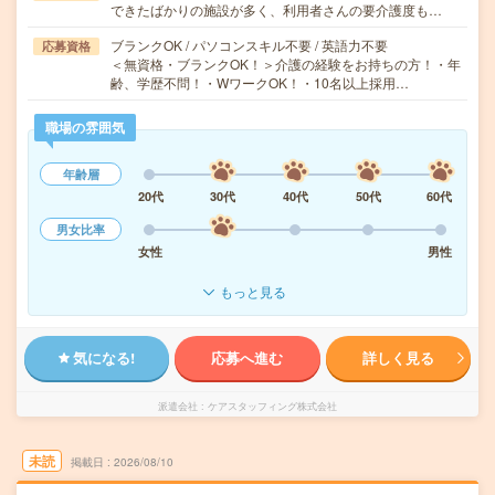
できたばかりの施設が多く、利用者さんの要介護度も…
ブランクOK / パソコンスキル不要 / 英語力不要
応募資格
＜無資格・ブランクOK！＞介護の経験をお持ちの方！・年
齢、学歴不問！・WワークOK！・10名以上採用…
職場の雰囲気
年齢層
20代
30代
40代
50代
60代
男女比率
女性
男性
もっと見る
気になる!
応募へ進む
詳しく見る
派遣会社
ケアスタッフィング株式会社
未読
掲載日
2026/08/10