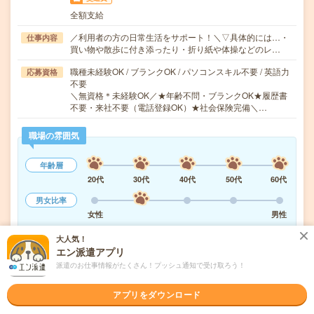
全額支給
／利用者の方の日常生活をサポート！＼▽具体的には…・
仕事内容
買い物や散歩に付き添ったり・折り紙や体操などのレ…
職種未経験OK / ブランクOK / パソコンスキル不要 / 英語力
応募資格
不要
＼無資格＊未経験OK／★年齢不問・ブランクOK★履歴書
不要・来社不要（電話登録OK）★社会保険完備＼…
職場の雰囲気
年齢層
20代
30代
40代
50代
60代
男女比率
女性
男性
大人気！
もっと見る
エン派遣アプリ
派遣のお仕事情報がたくさん！プッシュ通知で受け取ろう！
気になる!
応募へ進む
詳しく見る
アプリをダウンロード
派遣会社
株式会社ニッソーネット