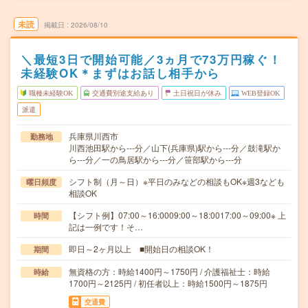
未読
掲載日
2026/08/10
＼最短3日で開始可能／3ヵ月で73万円稼ぐ！
未経験OK＊まずはお話し相手から
職種未経験OK
交通費別途支給あり
土日祝日が休み
WEB登録OK
派遣
兵庫県川西市
勤務地
川西池田駅から---分／山下(兵庫県)駅から---分／鼓滝駅か
ら---分／一の鳥居駅から---分／笹部駅から---分
シフト制（月～日）※平日のみなどの相談もOK※週3なども
曜日頻度
相談OK
【シフト例】07:00～16:0009:00～18:0017:00～09:00※ 上
時間
記は一例です！そ…
即日～2ヶ月以上 ■開始日の相談OK！
期間
無資格の方：時給1400円～1750円 / 介護福祉士：時給
時給
1700円～2125円 / 初任者以上：時給1500円～1875円
交通費