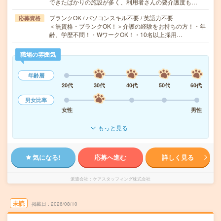
できたばかりの施設が多く、利用者さんの要介護度も…
ブランクOK / パソコンスキル不要 / 英語力不要
応募資格
＜無資格・ブランクOK！＞介護の経験をお持ちの方！・年
齢、学歴不問！・WワークOK！・10名以上採用…
職場の雰囲気
年齢層
20代
30代
40代
50代
60代
男女比率
女性
男性
もっと見る
気になる!
応募へ進む
詳しく見る
派遣会社
ケアスタッフィング株式会社
未読
掲載日
2026/08/10