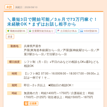
未読
掲載日
2026/08/10
＼最短3日で開始可能／3ヵ月で73万円稼ぐ！
未経験OK＊まずはお話し相手から
職種未経験OK
交通費別途支給あり
土日祝日が休み
WEB登録OK
派遣
兵庫県芦屋市
勤務地
芦屋(東海道本線)駅から---分／芦屋(阪神線)駅から---分／芦
屋川駅から---分／打出駅から---分
シフト制（月～日）※平日のみなどの相談もOK※週3なども
曜日頻度
相談OK
【シフト例】07:00～16:0009:00～18:0017:00～09:00※ 上
時間
記は一例です！そ…
即日～2ヶ月以上 ■開始日の相談OK！
期間
無資格の方：時給1400円～1750円 / 介護福祉士：時給
時給
1700円～2125円 / 初任者以上：時給1500円～1875円
交通費