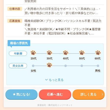
全額支給
／利用者の方の日常生活をサポート！＼▽具体的には…・
仕事内容
買い物や散歩に付き添ったり・折り紙や体操などのレ…
職種未経験OK / ブランクOK / パソコンスキル不要 / 英語力
応募資格
不要
＼無資格＊未経験OK／★年齢不問・ブランクOK★履歴書
不要・来社不要（電話登録OK）★社会保険完備＼…
職場の雰囲気
年齢層
20代
30代
40代
50代
60代
男女比率
女性
男性
もっと見る
気になる!
応募へ進む
詳しく見る
派遣会社
株式会社ニッソーネット