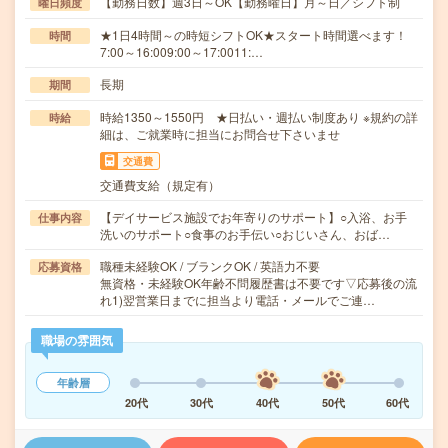
【勤務日数】週3日～OK【勤務曜日】月～日／シフト制
曜日頻度
★1日4時間～の時短シフトOK★スタート時間選べます！
時間
7:00～16:009:00～17:0011:…
長期
期間
時給1350～1550円 ★日払い・週払い制度あり ※規約の詳
時給
細は、ご就業時に担当にお問合せ下さいませ
交通費
交通費支給（規定有）
【デイサービス施設でお年寄りのサポート】○入浴、お手
仕事内容
洗いのサポート○食事のお手伝い○おじいさん、おば…
職種未経験OK / ブランクOK / 英語力不要
応募資格
無資格・未経験OK年齢不問履歴書は不要です▽応募後の流
れ1)翌営業日までに担当より電話・メールでご連…
職場の雰囲気
年齢層
20代
30代
40代
50代
60代