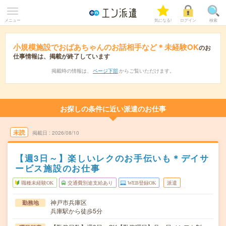
メニュー
気になる!
ログイン
検索
小規模施設でおばあちゃんのお話相手など＊未経験OK
のお
仕事情報は、掲載が終了しています
掲載時の情報は、
ページ下部
からご覧いただけます。
お探しの条件に近い派遣のお仕事
未読
掲載日
2026/08/10
【週3日～】楽しいレクのお手伝いも＊デイサ
ービス施設のお仕事
職種未経験OK
交通費別途支給あり
WEB登録OK
派遣
神戸市兵庫区
勤務地
兵庫駅から徒歩5分