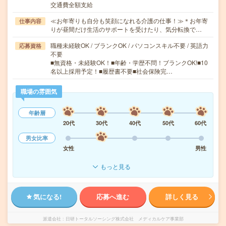
交通費全額支給
≪お年寄りも自分も笑顔になれる介護の仕事！≫＊お年寄
仕事内容
りが昼間だけ生活のサポートを受けたり、気分転換で…
職種未経験OK / ブランクOK / パソコンスキル不要 / 英語力
応募資格
不要
■無資格・未経験OK！■年齢・学歴不問！ブランクOK!■10
名以上採用予定！■履歴書不要■社会保険完…
職場の雰囲気
年齢層
20代
30代
40代
50代
60代
男女比率
女性
男性
もっと見る
気になる!
応募へ進む
詳しく見る
派遣会社
日研トータルソーシング株式会社 メディカルケア事業部