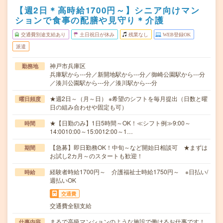
【週2日＊高時給1700円～】シニア向けマン
ションで食事の配膳や見守り＊介護
交通費別途支給あり
土日祝日が休み
残業なし
WEB登録OK
派遣
神戸市兵庫区
勤務地
兵庫駅から---分／新開地駅から---分／御崎公園駅から---分
／湊川公園駅から---分／湊川駅から---分
★週2日～（月～日） ※希望のシフトを毎月提出（日数と曜
曜日頻度
日の組み合わせや固定も可）
★【日勤のみ】1日5時間～OK！≪シフト例≫9:00～
時間
14:0010:00～15:0012:00～1…
【急募】即日勤務OK！中旬～など開始日相談可 ★まずは
期間
お試し2カ月～のスタートも歓迎！
経験者時給1700円～ 介護福祉士時給1750円～ ※日払い/
時給
週払いOK
交通費
交通費全額支給
まるで高級マンションのような施設で働けるお仕事です！
仕事内容