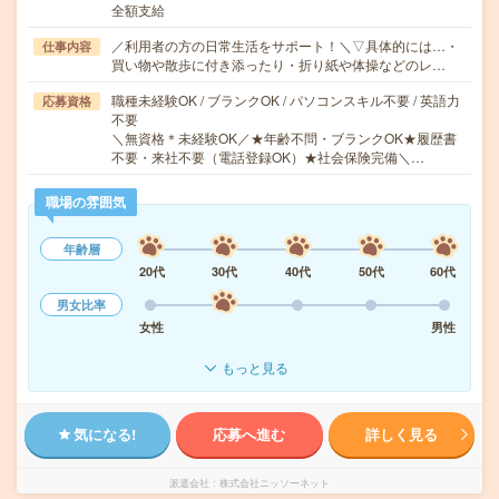
全額支給
／利用者の方の日常生活をサポート！＼▽具体的には…・
仕事内容
買い物や散歩に付き添ったり・折り紙や体操などのレ…
職種未経験OK / ブランクOK / パソコンスキル不要 / 英語力
応募資格
不要
＼無資格＊未経験OK／★年齢不問・ブランクOK★履歴書
不要・来社不要（電話登録OK）★社会保険完備＼…
職場の雰囲気
年齢層
20代
30代
40代
50代
60代
男女比率
女性
男性
もっと見る
気になる!
応募へ進む
詳しく見る
派遣会社
株式会社ニッソーネット