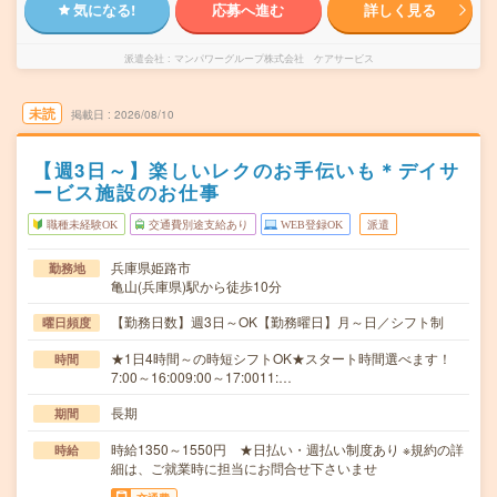
気になる!
応募へ進む
詳しく見る
派遣会社
マンパワーグループ株式会社 ケアサービス
未読
掲載日
2026/08/10
【週3日～】楽しいレクのお手伝いも＊デイサ
ービス施設のお仕事
職種未経験OK
交通費別途支給あり
WEB登録OK
派遣
兵庫県姫路市
勤務地
亀山(兵庫県)駅から徒歩10分
【勤務日数】週3日～OK【勤務曜日】月～日／シフト制
曜日頻度
★1日4時間～の時短シフトOK★スタート時間選べます！
時間
7:00～16:009:00～17:0011:…
長期
期間
時給1350～1550円 ★日払い・週払い制度あり ※規約の詳
時給
細は、ご就業時に担当にお問合せ下さいませ