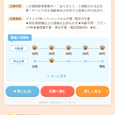
＼介護経験者募集中／「ありがとう」と感謝されるお仕
仕事内容
事！サービス付き高齢者向け住宅で入居者の方の生活サ…
ブランクOK / パソコンスキル不要 / 英語力不要
応募資格
★初任者研修以上の資格をお持ちの方★年齢不問・ブラン
クOK★履歴書不要・来社不要（電話登録OK）★社…
職場の雰囲気
年齢層
20代
30代
40代
50代
60代
男女比率
女性
男性
もっと見る
気になる!
応募へ進む
詳しく見る
派遣会社
株式会社ニッソーネット