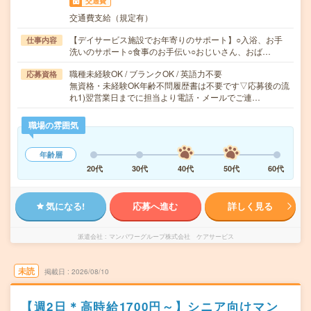
交通費
交通費支給（規定有）
【デイサービス施設でお年寄りのサポート】○入浴、お手
仕事内容
洗いのサポート○食事のお手伝い○おじいさん、おば…
職種未経験OK / ブランクOK / 英語力不要
応募資格
無資格・未経験OK年齢不問履歴書は不要です▽応募後の流
れ1)翌営業日までに担当より電話・メールでご連…
職場の雰囲気
年齢層
20代
30代
40代
50代
60代
気になる!
応募へ進む
詳しく見る
派遣会社
マンパワーグループ株式会社 ケアサービス
未読
掲載日
2026/08/10
【週2日＊高時給1700円～】シニア向けマン