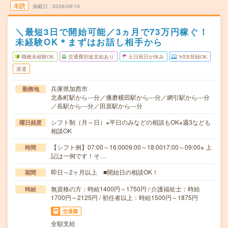
未読
掲載日
2026/08/10
＼最短3日で開始可能／3ヵ月で73万円稼ぐ！
未経験OK＊まずはお話し相手から
職種未経験OK
交通費別途支給あり
土日祝日が休み
WEB登録OK
派遣
兵庫県加西市
勤務地
北条町駅から---分／播磨横田駅から---分／網引駅から---分
／長駅から---分／田原駅から---分
シフト制（月～日）※平日のみなどの相談もOK※週3なども
曜日頻度
相談OK
【シフト例】07:00～16:0009:00～18:0017:00～09:00※ 上
時間
記は一例です！そ…
即日～2ヶ月以上 ■開始日の相談OK！
期間
無資格の方：時給1400円～1750円 / 介護福祉士：時給
時給
1700円～2125円 / 初任者以上：時給1500円～1875円
交通費
全額支給