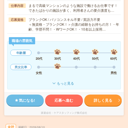
まるで高級マンションのような施設で働けるお仕事です！
仕事内容
できたばかりの施設が多く、利用者さんの要介護度も…
ブランクOK / パソコンスキル不要 / 英語力不要
応募資格
＜無資格・ブランクOK！＞介護の経験をお持ちの方！・年
齢、学歴不問！・WワークOK！・10名以上採用…
職場の雰囲気
年齢層
20代
30代
40代
50代
60代
男女比率
女性
男性
もっと見る
気になる!
応募へ進む
詳しく見る
派遣会社
ケアスタッフィング株式会社
未読
掲載日
2026/08/10