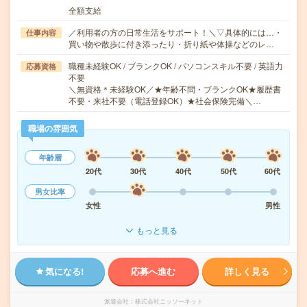
全額支給
／利用者の方の日常生活をサポート！＼▽具体的には…・
仕事内容
買い物や散歩に付き添ったり・折り紙や体操などのレ…
職種未経験OK / ブランクOK / パソコンスキル不要 / 英語力
応募資格
不要
＼無資格＊未経験OK／★年齢不問・ブランクOK★履歴書
不要・来社不要（電話登録OK）★社会保険完備＼…
職場の雰囲気
年齢層
20代
30代
40代
50代
60代
男女比率
女性
男性
もっと見る
気になる!
応募へ進む
詳しく見る
派遣会社
株式会社ニッソーネット