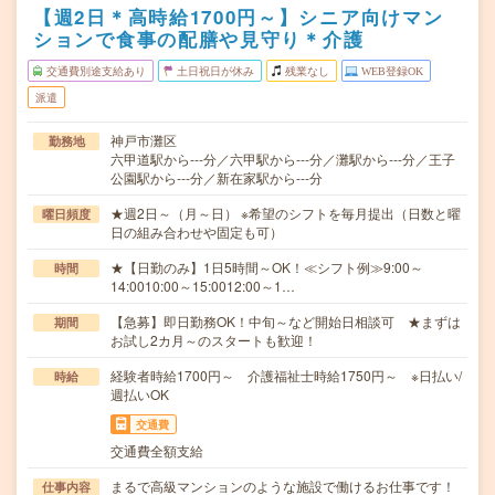
【週2日＊高時給1700円～】シニア向けマン
ションで食事の配膳や見守り＊介護
交通費別途支給あり
土日祝日が休み
残業なし
WEB登録OK
派遣
神戸市灘区
勤務地
六甲道駅から---分／六甲駅から---分／灘駅から---分／王子
公園駅から---分／新在家駅から---分
★週2日～（月～日） ※希望のシフトを毎月提出（日数と曜
曜日頻度
日の組み合わせや固定も可）
★【日勤のみ】1日5時間～OK！≪シフト例≫9:00～
時間
14:0010:00～15:0012:00～1…
【急募】即日勤務OK！中旬～など開始日相談可 ★まずは
期間
お試し2カ月～のスタートも歓迎！
経験者時給1700円～ 介護福祉士時給1750円～ ※日払い/
時給
週払いOK
交通費
交通費全額支給
まるで高級マンションのような施設で働けるお仕事です！
仕事内容