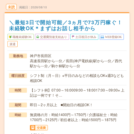
未読
掲載日
2026/08/10
＼最短3日で開始可能／3ヵ月で73万円稼ぐ！
未経験OK＊まずはお話し相手から
職種未経験OK
交通費別途支給あり
土日祝日が休み
WEB登録OK
派遣
神戸市長田区
勤務地
高速長田駅から---分／長田(神戸電鉄線)駅から---分／西代
駅から---分／駒ケ林駅から---分
シフト制（月～日）※平日のみなどの相談もOK※週3なども
曜日頻度
相談OK
【シフト例】07:00～16:0009:00～18:0017:00～09:00※ 上
時間
記は一例です！そ…
即日～2ヶ月以上 ■開始日の相談OK！
期間
無資格の方：時給1400円～1750円 / 介護福祉士：時給
時給
1700円～2125円 / 初任者以上：時給1500円～1875円
交通費