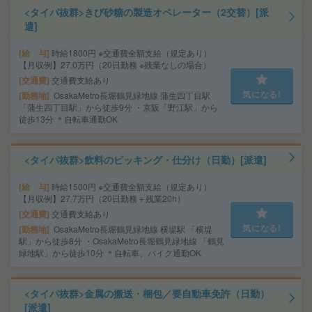
<タイパ抜群>きび砂糖の製造オペレーター（2交替）[派
遣]
給 与
時給1800円 ※交通費全額支給（規定あり）
【月収例】27.0万円（20日勤務 ※残業なしの場合）
交通費
交通費支給あり
気になる!
勤務地
OsakaMetro長堀鶴見緑地線 蒲生四丁目駅
「蒲生四丁目駅」から徒歩9分 ・京阪「野江駅」から
徒歩13分 ＊自転車通勤OK
<タイパ抜群>飲料のピッキング・仕分け（日勤）[派遣]
給 与
時給1500円 ※交通費全額支給（規定あり）
【月収例】27.7万円（20日勤務＋残業20h）
交通費
交通費支給あり
気になる!
勤務地
OsakaMetro長堀鶴見緑地線 横堤駅 「横堤
駅」から徒歩8分 ・OsakaMetro長堀鶴見緑地線 「鶴見
緑地駅」から徒歩10分 ＊自転車、バイク通勤OK
<タイパ抜群>金属の搬送・梱包／要自動車免許（日勤）
[派遣]