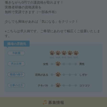
働きながら0円で介護資格が取れます！
実務者研修の資格講座を
無料で受講できます（一部条件有）
少しでも興味があれば「気になる」をクリック！
※こちらは求人例です。ご希望にあわせて幅広くご提案いたしま
す。
職場の雰囲気
年齢層
20代
30代
40代
50代
60代
男女比率
女性
男性
職場の様子
活気がある
しずか
仕事の仕方
テキパキ
コツコツ
募集情報