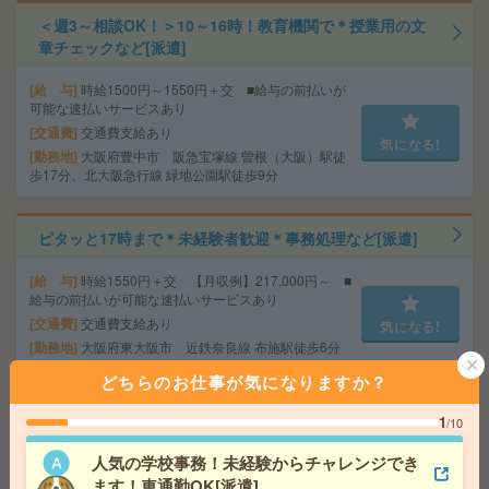
＜週3～相談OK！＞10～16時！教育機関で＊授業用の文
章チェックなど[派遣]
給 与
時給1500円～1550円＋交 ■給与の前払いが
可能な速払いサービスあり
交通費
交通費支給あり
気になる!
勤務地
大阪府豊中市 阪急宝塚線 曽根（大阪）駅徒
歩17分、北大阪急行線 緑地公園駅徒歩9分
ピタッと17時まで＊未経験者歓迎＊事務処理など[派遣]
給 与
時給1550円＋交 【月収例】217,000円～ ■
給与の前払いが可能な速払いサービスあり
交通費
交通費支給あり
気になる!
勤務地
大阪府東大阪市 近鉄奈良線 布施駅徒歩6分
どちらのお仕事が気になりますか？
4名募集！基本定時まで＊時給1700円＊モニタリング業務
1
/10
など[派遣]
人気の学校事務！未経験からチャレンジでき
給 与
時給1700円＋交 ■給与の前払いが可能な速
ます！車通勤OK[派遣]