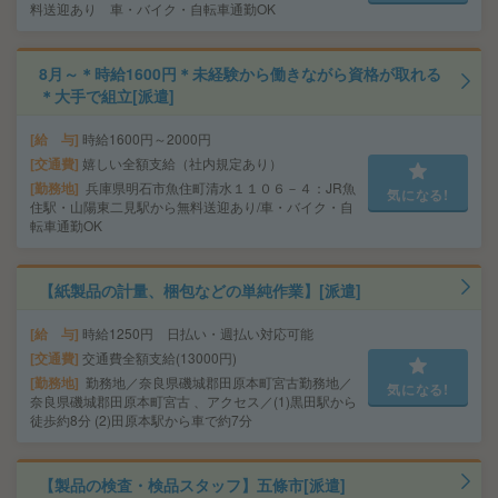
料送迎あり 車・バイク・自転車通勤OK
8月～＊時給1600円＊未経験から働きながら資格が取れる
＊大手で組立[派遣]
給 与
時給1600円～2000円
交通費
嬉しい全額支給（社内規定あり）
勤務地
兵庫県明石市魚住町清水１１０６－４：JR魚
気になる!
住駅・山陽東二見駅から無料送迎あり/車・バイク・自
転車通勤OK
【紙製品の計量、梱包などの単純作業】[派遣]
給 与
時給1250円 日払い・週払い対応可能
交通費
交通費全額支給(13000円)
勤務地
勤務地／奈良県磯城郡田原本町宮古勤務地／
気になる!
奈良県磯城郡田原本町宮古 、アクセス／(1)黒田駅から
徒歩約8分 (2)田原本駅から車で約7分
【製品の検査・検品スタッフ】五條市[派遣]