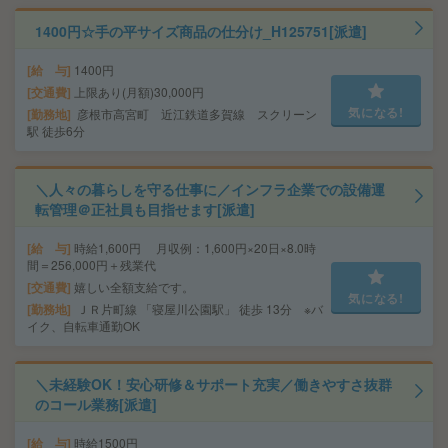
1400円☆手の平サイズ商品の仕分け_H125751[派遣]
給 与
1400円
交通費
上限あり(月額)30,000円
気になる!
勤務地
彦根市高宮町 近江鉄道多賀線 スクリーン
駅 徒歩6分
＼人々の暮らしを守る仕事に／インフラ企業での設備運
転管理＠正社員も目指せます[派遣]
給 与
時給1,600円 月収例：1,600円×20日×8.0時
間＝256,000円＋残業代
交通費
嬉しい全額支給です。
気になる!
勤務地
ＪＲ片町線 「寝屋川公園駅」 徒歩 13分 ※バ
イク、自転車通勤OK
＼未経験OK！安心研修＆サポート充実／働きやすさ抜群
のコール業務[派遣]
給 与
時給1500円