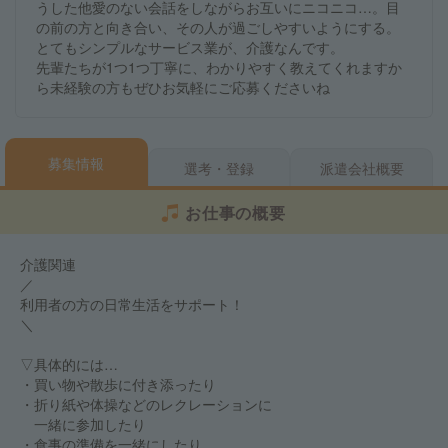
うした他愛のない会話をしながらお互いにニコニコ…。目
の前の方と向き合い、その人が過ごしやすいようにする。
とてもシンプルなサービス業が、介護なんです。
先輩たちが1つ1つ丁寧に、わかりやすく教えてくれますか
ら未経験の方もぜひお気軽にご応募くださいね
募集情報
選考・登録
派遣会社概要
お仕事の概要
介護関連
／
利用者の方の日常生活をサポート！
＼
▽具体的には…
・買い物や散歩に付き添ったり
・折り紙や体操などのレクレーションに
一緒に参加したり
・食事の準備を一緒にしたり