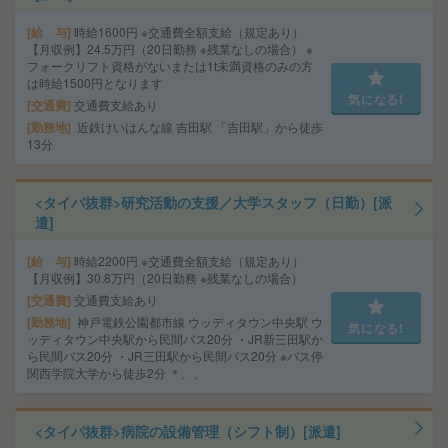
給 与
時給1600円 ※交通費全額支給（規定あり）
【月収例】24.5万円（20日勤務 ※残業なしの場合） ※
フォークリフト資格がないまたは1t未満資格のみの方
は時給1500円となります
気になる!
交通費
交通費支給あり
勤務地
近鉄けいはんな線 吉田駅 「吉田駅」から徒歩
13分
<タイパ抜群>研究活動の支援／大学スタッフ（日勤）[派
遣]
給 与
時給2200円 ※交通費全額支給（規定あり）
【月収例】30.8万円（20日勤務 ※残業なしの場合）
交通費
交通費支給あり
勤務地
神戸電鉄公園都市線 ウッディタウン中央駅 ウ
気になる!
ッディタウン中央駅から民間バス20分 ・JR新三田駅か
ら民間バス20分 ・JR三田駅から民間バス20分 ※バス停
関西学院大学から徒歩2分 ＊、、
<タイパ抜群>病院の設備管理（シフト制）[派遣]