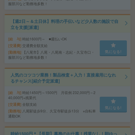
服部川など勤務地多数！
【週2日～＆土日休】料理の手伝いなど少人数の施設で自
立を支援[派遣]
給 与
時給1600円～ ■週払いOK
交通費
交通費全額支給
気になる!
勤務地
【八尾市】八尾・八尾南・志紀・久宝寺口・
服部川など勤務地多数！
人気のコツコツ業務！製品検査＋入力！直接雇用になれ
るチャンス[紹介予定派遣]
給 与
時給1450円～1500円 月収例 232,000円～2
40,000円+残業代
交通費
全額支給
気になる!
勤務地
八尾駅徒歩9分、久宝寺駅徒歩13分 ※自転車
通勤OK
時給1500円＊【長期】事務のお仕事！残業なし！朝ゆっ