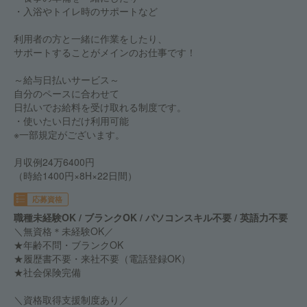
・入浴やトイレ時のサポートなど
利用者の方と一緒に作業をしたり、
サポートすることがメインのお仕事です！
～給与日払いサービス～
自分のペースに合わせて
日払いでお給料を受け取れる制度です。
・使いたい日だけ利用可能
※一部規定がございます。
月収例24万6400円
（時給1400円×8H×22日間）
応募資格
職種未経験OK / ブランクOK / パソコンスキル不要 / 英語力不要
＼無資格＊未経験OK／
★年齢不問・ブランクOK
★履歴書不要・来社不要（電話登録OK）
★社会保険完備
＼資格取得支援制度あり／