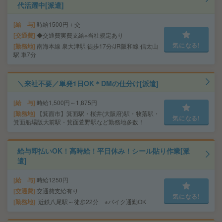
代活躍中[派遣]
給 与
時給1500円＋交
交通費
◆交通費実費支給※当社規定あり
気になる!
勤務地
南海本線 泉大津駅 徒歩17分/JR阪和線 信太山
駅 車7分
＼来社不要／単発1日OK＊DMの仕分け[派遣]
給 与
時給1,500円～1,875円
勤務地
【箕面市】箕面駅・桜井(大阪府)駅・牧落駅・
気になる!
箕面船場阪大前駅・箕面萱野駅など勤務地多数！
給与即払いOK！高時給！平日休み！シール貼り作業[派
遣]
給 与
時給1250円
交通費
交通費支給有り
気になる!
勤務地
近鉄八尾駅～徒歩22分 ※バイク通勤OK