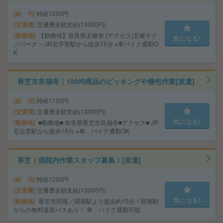
給 与
時給1250円
交通費
交通費全額支給(13000円)
勤務地
【勤務地】奈良県五條市 (アクセス)五條テク
気になる!
ノパーク ・JR北宇智駅から徒歩15分 ※車バイク通勤O
K
香芝市良福寺｜100均商品のピッキングや梱包作業[派遣]
給 与
時給1150円
交通費
交通費全額支給(13000円)
気になる!
勤務地
■勤務地■ 奈良県香芝市良福寺■アクセス■ JR
五位堂駅から徒歩15分 ※車、バイク通勤OK
香芝｜病院内作業スタッフ募集！[派遣]
給 与
時給1230円
交通費
交通費全額支給(13000円)
気になる!
勤務地
香芝市関屋／関屋駅より徒歩約15分！関屋駅
からの無料送迎バスあり！ 車、バイク通勤可能