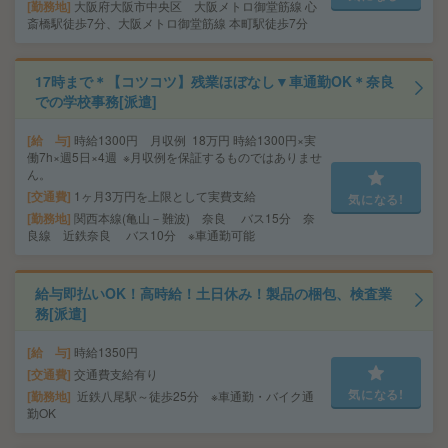
勤務地
大阪府大阪市中央区 大阪メトロ御堂筋線 心
斎橋駅徒歩7分、大阪メトロ御堂筋線 本町駅徒歩7分
17時まで＊【コツコツ】残業ほぼなし▼車通勤OK＊奈良
での学校事務[派遣]
給 与
時給1300円 月収例 18万円 時給1300円×実
働7h×週5日×4週 ※月収例を保証するものではありませ
ん。
交通費
1ヶ月3万円を上限として実費支給
気になる!
勤務地
関西本線(亀山－難波) 奈良 バス15分 奈
良線 近鉄奈良 バス10分 ※車通勤可能
給与即払いOK！高時給！土日休み！製品の梱包、検査業
務[派遣]
給 与
時給1350円
交通費
交通費支給有り
気になる!
勤務地
近鉄八尾駅～徒歩25分 ※車通勤・バイク通
勤OK