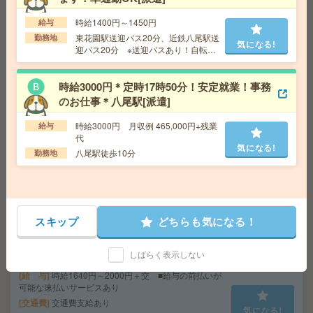
払いサービスあり
交通費
交通費支給あり
時給1400円～1450円
給与
気になる!
勤務地
大阪府豊中市 大阪モノレール 千里中央駅徒
東花園駅送迎バス20分、近鉄八尾駅送
勤務地
気になる!
歩5分
迎バス20分 ※送迎バスあり！自転車
や車もOKです！
時給3000円＊定時17時50分！安定就業！事務
時給2050円！16時まで＊未経験OK！扶養内OK！伊丹で
一般事務[派遣]
のお仕事＊八尾駅[派遣]
時給3000円 月収例 465,000円+残業
給与
給 与
時給2050円 月収例 14万円 時給2050円×実
代
働6h×週3日×4週 ※月収例を保証するものではありませ
気になる!
ん。※給与即受取りサービス利用可（利用条件有）
八尾駅徒歩10分
勤務地
交通費
1ヶ月3万円を上限として実費支給
気になる!
勤務地
伊丹線 伊丹(阪急線) 徒歩10分 ※車通勤可
能
スキップ
どちらも気になる！
未経験OK＊残業ほぼなし＊眼鏡レンズのメーカーでシス
テム入力など[派遣]
しばらく表示しない
給 与
時給1640円～2000円＋交 ■給与の前払いが
可能な速払いサービスあり
交通費
交通費支給あり
気になる!