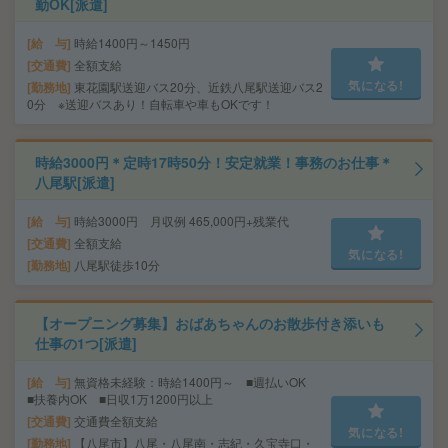
勤OK[派遣]
給 与
時給1400円～1450円
交通費
全額支給
気になる!
勤務地
東花園駅送迎バス20分、近鉄八尾駅送迎バス2
0分 ※送迎バスあり！自転車や車もOKです！
時給3000円＊定時17時50分！安定就業！事務のお仕事＊
八尾駅[派遣]
給 与
時給3000円 月収例 465,000円+残業代
交通費
全額支給
気になる!
勤務地
八尾駅徒歩10分
【オープニング募集】おばあちゃんのお散歩付き添いも
仕事の1つ[派遣]
給 与
無資格未経験：時給1400円～ ■週払いOK
■扶養内OK ■日収1万1200円以上
交通費
交通費全額支給
気になる!
勤務地
【八尾市】八尾・八尾南・志紀・久宝寺口・