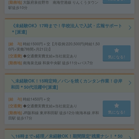
勤務地
大阪府泉佐野市 南海空港線 りんくうタウン
駅徒歩10分
《未経験OK》17時まで！学校法人で入試・広報サポート
＊[派遣]
給 与
時給1500円＋交【月収例:220,500円(時給1,50
0円×実働7時間×月21日)】
交通費
◆交通費実費支給※当社規定あり
気になる!
勤務地
南海泉北線 和泉中央駅 徒歩11分+バス7分
＼未経験OK！15時定時／パンを焼くカンタン作業！@岸
和田＊50代活躍中[派遣]
給 与
時給1450円＋交
交通費
◆交通費実費支給※当社規定あり
気になる!
勤務地
JR阪和線 東岸和田駅 徒歩12分/南海本線 岸和
田駅 徒歩17分
＼16時まで×経理／未経験OK！期間限定*残業ナシ！＊50