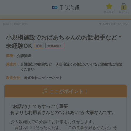
気になる!
ログイン
掲載日
2026/08/06
No.NISSONTRK-1SS53
小規模施設でおばあちゃんのお話相手など＊
未経験OK
派遣
大量募集！
職種
介護関連
派遣先
介護施設や病院など ★自宅近くの施設がいいなど勤務地ご相談
ください
派遣会社
株式会社ニッソーネット
ここがポイント！
“お話だけ”でもすっごく重要
何よりも利用者さんとの“ふれあい”が大事なんです。
少人数施設での介護のお仕事をお任せします。
「昔はね〇〇だったんだよ」「この食事が好きなんだ」そ