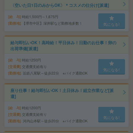
〈空いた日1日のみからOK〉＊コスメの仕分け[派遣]
給 与
時給1,500円～1,875円
勤務地
【堺市中区】深井駅など勤務地多数！
気になる!
給与即払いOK！高時給！平日休み！日勤のお仕事！卵の
出荷準備[派遣]
給 与
時給1250円
交通費
交通費支給有り
気になる!
勤務地
近鉄八尾駅～徒歩22分 ※バイク通勤OK
座り仕事！給与即払いOK！土日休み！組立作業など[派
遣]
給 与
時給1200円
交通費
交通費支給有り
気になる!
勤務地
河内山本駅～徒歩20分 ※バイク通勤OK