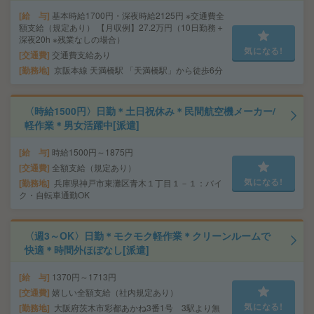
給 与
基本時給1700円・深夜時給2125円 ※交通費全
額支給（規定あり） 【月収例】27.2万円（10日勤務＋
深夜20h ※残業なしの場合）
気になる!
交通費
交通費支給あり
勤務地
京阪本線 天満橋駅 「天満橋駅」から徒歩6分
〈時給1500円〉日勤＊土日祝休み＊民間航空機メーカー/
軽作業＊男女活躍中[派遣]
給 与
時給1500円～1875円
交通費
全額支給（規定あり）
気になる!
勤務地
兵庫県神戸市東灘区青木１丁目１－１：バイ
ク・自転車通勤OK
〈週3～OK〉日勤＊モクモク軽作業＊クリーンルームで
快適＊時間外ほぼなし[派遣]
給 与
1370円～1713円
交通費
嬉しい全額支給（社内規定あり）
気になる!
勤務地
大阪府茨木市彩都あかね3番1号 3駅より無