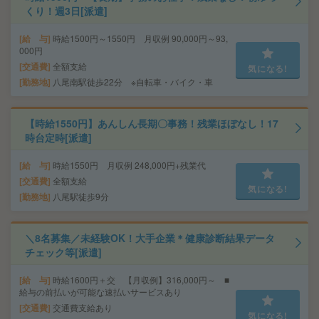
くり！週3日[派遣]
給 与
時給1500円～1550円 月収例 90,000円～93,
000円
交通費
全額支給
気になる!
勤務地
八尾南駅徒歩22分 ※自転車・バイク・車
【時給1550円】あんしん長期〇事務！残業ほぼなし！17
時台定時[派遣]
給 与
時給1550円 月収例 248,000円+残業代
交通費
全額支給
気になる!
勤務地
八尾駅徒歩9分
＼8名募集／未経験OK！大手企業＊健康診断結果データ
チェック等[派遣]
給 与
時給1600円＋交 【月収例】316,000円～ ■
給与の前払いが可能な速払いサービスあり
交通費
交通費支給あり
気になる!