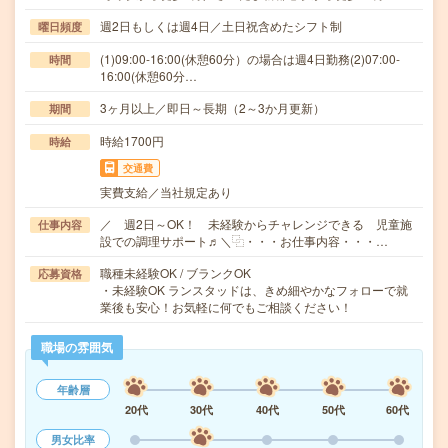
週2日もしくは週4日／土日祝含めたシフト制
曜日頻度
(1)09:00-16:00(休憩60分）の場合は週4日勤務(2)07:00-
時間
16:00(休憩60分…
3ヶ月以上／即日～長期（2～3か月更新）
期間
時給1700円
時給
交通費
実費支給／当社規定あり
／ 週2日～OK！ 未経験からチャレンジできる 児童施
仕事内容
設での調理サポート♬＼⿻・・・お仕事内容・・・…
職種未経験OK / ブランクOK
応募資格
・未経験OK ランスタッドは、きめ細やかなフォローで就
業後も安心！お気軽に何でもご相談ください！
職場の雰囲気
年齢層
20代
30代
40代
50代
60代
男女比率