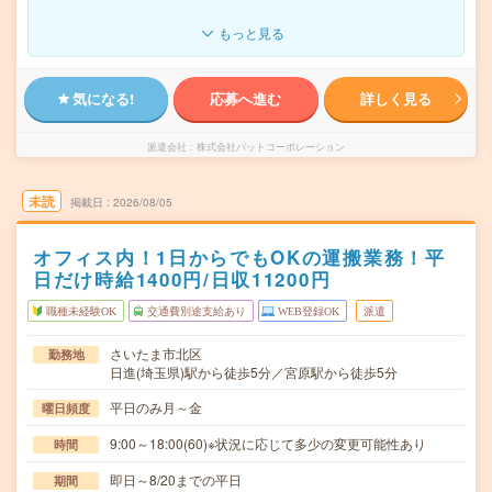
もっと見る
気になる!
応募へ進む
詳しく見る
派遣会社
株式会社パットコーポレーション
未読
掲載日
2026/08/05
オフィス内！1日からでもOKの運搬業務！平
日だけ時給1400円/日収11200円
職種未経験OK
交通費別途支給あり
WEB登録OK
派遣
さいたま市北区
勤務地
日進(埼玉県)駅から徒歩5分／宮原駅から徒歩5分
平日のみ月～金
曜日頻度
9:00～18:00(60)※状況に応じて多少の変更可能性あり
時間
即日～8/20までの平日
期間