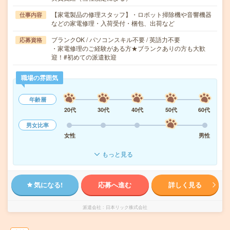
【家電製品の修理スタッフ】・ロボット掃除機や音響機器
仕事内容
などの家電修理・入荷受付・梱包、出荷など
ブランクOK / パソコンスキル不要 / 英語力不要
応募資格
・家電修理のご経験がある方★ブランクありの方も大歓
迎！#初めての派遣歓迎
職場の雰囲気
年齢層
20代
30代
40代
50代
60代
男女比率
女性
男性
もっと見る
気になる!
応募へ進む
詳しく見る
派遣会社
日本リック株式会社