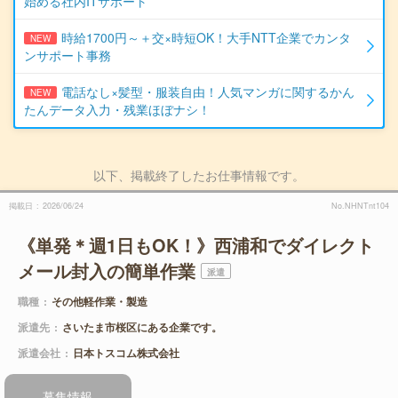
始める社内ITサポート
時給1700円～＋交×時短OK！大手NTT企業でカンタ
NEW
ンサポート事務
電話なし×髪型・服装自由！人気マンガに関するかん
NEW
たんデータ入力・残業ほぼナシ！
以下、掲載終了したお仕事情報です。
掲載日
2026/06/24
No.NHNTnt104
《単発＊週1日もOK！》西浦和でダイレクト
メール封入の簡単作業
派遣
職種
その他軽作業・製造
派遣先
さいたま市桜区にある企業です。
派遣会社
日本トスコム株式会社
募集情報