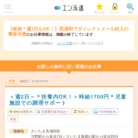
メニュー
気になる!
ログイン
検索
《単発＊週1日もOK！》西浦和でダイレクトメール封入の
簡単作業
のお仕事情報は、掲載が終了しています
掲載時の情報は、
ページ下部
からご覧いただけます。
お探しの条件に近い派遣のお仕事
未読
掲載日
2026/08/06
＜週2日～＊扶養内OK！＞時給1700円＊児童
施設での調理サポート
職種未経験OK
交通費別途支給あり
残業なし
WEB登録OK
派遣
さいたま市浦和区
勤務地
与野駅から徒歩7分／さいたま新都心駅から徒歩20分