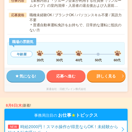
【業務内容】・グループ企業が利用する社員寮（ワンルー
仕事内容
ムタイプ）の室内清掃・入居者の退去後および入居前…
職種未経験OK / ブランクOK / パソコンスキル不要 / 英語力
応募資格
不要
＊普通自動車運転免許をお持ちで、日常的な運転に抵抗の
ない方
職場の雰囲気
年齢層
20代
30代
40代
50代
60代
気になる!
応募へ進む
詳しく見る
派遣会社
日総ブレイン株式会社
8月6日(木)
新着!
お仕事
★
トピックス
事務局注目の
時給2000円！スマホ操作が得意ならOK！未経験から
NEW