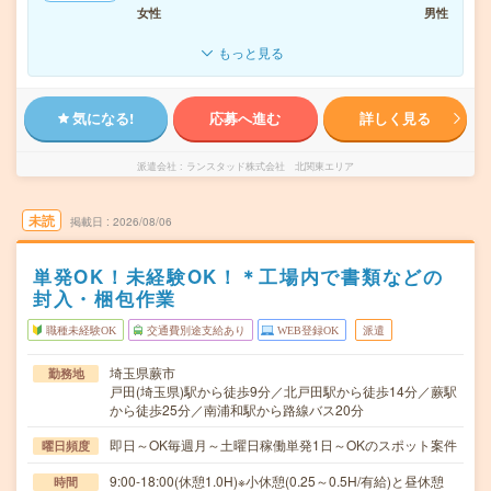
女性
男性
もっと見る
気になる!
応募へ進む
詳しく見る
派遣会社
ランスタッド株式会社 北関東エリア
未読
掲載日
2026/08/06
単発OK！未経験OK！＊工場内で書類などの
封入・梱包作業
職種未経験OK
交通費別途支給あり
WEB登録OK
派遣
埼玉県蕨市
勤務地
戸田(埼玉県)駅から徒歩9分／北戸田駅から徒歩14分／蕨駅
から徒歩25分／南浦和駅から路線バス20分
即日～OK毎週月～土曜日稼働単発1日～OKのスポット案件
曜日頻度
9:00-18:00(休憩1.0H)※小休憩(0.25～0.5H/有給)と昼休憩
時間