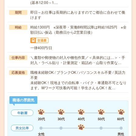
(基本12:00～1…
即日～お仕事は長期的にありますのでご都合に合わせて働
期間
けます
時給1300円 ※深夜帯・実働8時間以降は時給1625円 ※全
時給
額日払い振込（勤務日から2営業日後）
交通費
一律400円/日
＼書類や郵便物の封入や梱包作業／＜具体的には…＞・手
仕事内容
封入・ラベル貼り・計量測定・箱詰め・山取り作業な…
職種未経験OK / ブランクOK / パソコンスキル不要 / 英語力
応募資格
不要
未経験OK！現地までの自転車・バイク・車通勤不可となり
ます。Wワーク可扶養内可能！学生さんもOK！友…
職場の雰囲気
年齢層
20代
30代
40代
50代
60代
男女比率
女性
男性