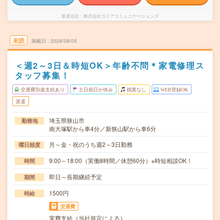
派遣会社
株式会社ガイアコミュニケーションズ
未読
掲載日
2026/08/05
＜週2～3日＆時短OK＞年齢不問＊家電修理ス
タッフ募集！
交通費別途支給あり
土日祝日が休み
残業なし
WEB登録OK
派遣
埼玉県狭山市
勤務地
南大塚駅から車4分／新狭山駅から車6分
月～金・祝のうち週2～3日勤務
曜日頻度
9:00～18:00（実働8時間／休憩60分）※時短相談OK！
時間
即日～長期継続予定
期間
1500円
時給
交通費
実費支給（当社規定による）