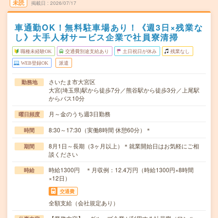
未読
掲載日
2026/07/17
車通勤OK！無料駐車場あり！《週3日×残業な
し》大手人材サービス企業で社員寮清掃
職種未経験OK
交通費別途支給あり
土日祝日が休み
残業なし
WEB登録OK
派遣
さいたま市大宮区
勤務地
大宮(埼玉県)駅から徒歩7分／熊谷駅から徒歩3分／上尾駅
からバス10分
月～金のうち週3日勤務
曜日頻度
8:30～17:30（実働8時間 休憩60分）＊
時間
8月1日～長期（3ヶ月以上）＊就業開始日はお気軽にご相
期間
談ください
時給1300円 ＊月収例：12.4万円（時給1300円×8時間
時給
×12日）
交通費
全額支給（会社規定あり）