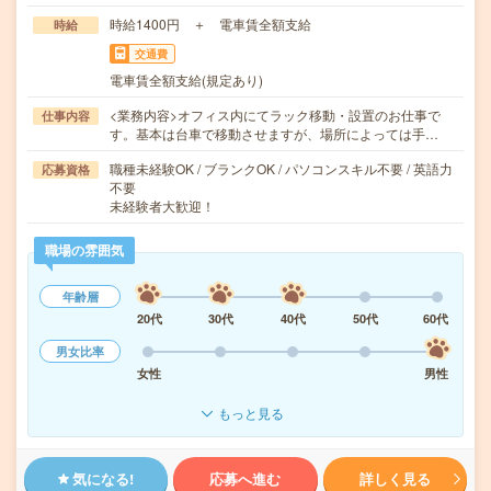
時給1400円 ＋ 電車賃全額支給
時給
交通費
電車賃全額支給(規定あり)
<業務内容>オフィス内にてラック移動・設置のお仕事で
仕事内容
す。基本は台車で移動させますが、場所によっては手…
職種未経験OK / ブランクOK / パソコンスキル不要 / 英語力
応募資格
不要
未経験者大歓迎！
職場の雰囲気
年齢層
20代
30代
40代
50代
60代
男女比率
女性
男性
もっと見る
気になる!
応募へ進む
詳しく見る