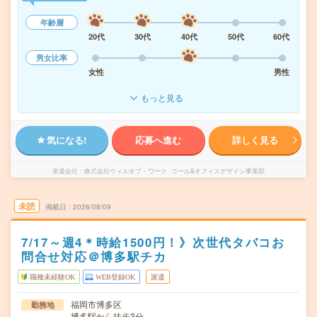
年齢層
20代
30代
40代
50代
60代
男女比率
女性
男性
もっと見る
気になる!
応募へ進む
詳しく見る
派遣会社
株式会社ウィルオブ・ワーク コール&オフィスデザイン事業部
未読
掲載日
2026/08/09
7/17～週4＊時給1500円！》次世代タバコお
問合せ対応＠博多駅チカ
職種未経験OK
WEB登録OK
派遣
福岡市博多区
勤務地
博多駅から徒歩3分