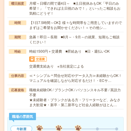
月曜～日曜の間で週4日～ ■土日祝休みもOK「平日のみ
曜日頻度
希望！」「できれば土日祝のみで！」といったご相談もお
気軽にどうぞ！
【1日7.5時間～OK】様々な時間帯をご用意していますので
時間
まずはご希望をお聞かせください！＜その他シ…
急募！即日～長期 ■8月～・9月～の就業、短期もご相談
期間
ください！
時給1500円＋交通費 ■昇給あり ■日・週払いOK
時給
交通費
交通費支給あり ※当社規定による
≪＊シンプル＊問合せ対応やデータ入力≫未経験からOK！
仕事内容
マニュアルを確認しながら対応するだけ！・ECサ…
職種未経験OK / ブランクOK / パソコンスキル不要 / 英語力
応募資格
不要
★未経験者・ブランクがある方・フリーターなど、みなさ
ま大歓迎★・新卒・第二新卒など社会人経験がほとん…
職場の雰囲気
年齢層