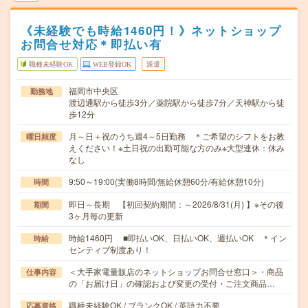
《未経験でも時給1460円！》ネットショップ
お問合せ対応＊即払い有
職種未経験OK
WEB登録OK
派遣
福岡市中央区
勤務地
渡辺通駅から徒歩3分／薬院駅から徒歩7分／天神駅から徒
歩12分
月～日＋祝のうち週4～5日勤務 ＊ご希望のシフトをお教
曜日頻度
えください！※土日祝の出勤可能な方のみ※大型連休：休み
なし
9:50～19:00(実働8時間/無給休憩60分/有給休憩10分)
時間
即日～長期 【初回契約期間：～2026/8/31(月) 】※その後
期間
3ヶ月毎の更新
時給1460円 ■即払いOK、日払いOK、週払いOK ＊イン
時給
センティブ制度あり！
＜大手家電量販店のネットショップお問合せ窓口＞・商品
仕事内容
の「お届け日」の確認および変更の受付・ご注文商品…
職種未経験OK / ブランクOK / 英語力不要
応募資格