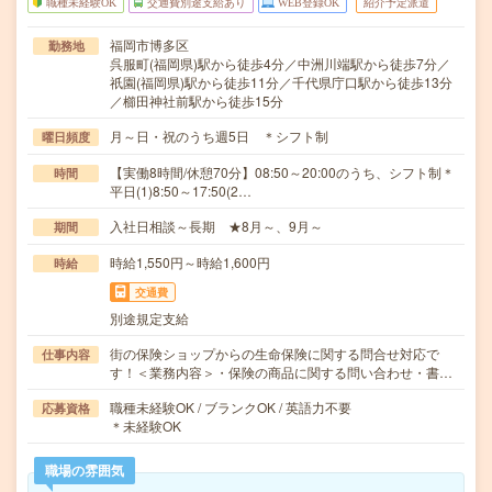
職種未経験OK
交通費別途支給あり
WEB登録OK
紹介予定派遣
福岡市博多区
勤務地
呉服町(福岡県)駅から徒歩4分／中洲川端駅から徒歩7分／
祇園(福岡県)駅から徒歩11分／千代県庁口駅から徒歩13分
／櫛田神社前駅から徒歩15分
月～日・祝のうち週5日 ＊シフト制
曜日頻度
【実働8時間/休憩70分】08:50～20:00のうち、シフト制＊
時間
平日(1)8:50～17:50(2…
入社日相談～長期 ★8月～、9月～
期間
時給1,550円～時給1,600円
時給
交通費
別途規定支給
街の保険ショップからの生命保険に関する問合せ対応で
仕事内容
す！＜業務内容＞・保険の商品に関する問い合わせ・書…
職種未経験OK / ブランクOK / 英語力不要
応募資格
＊未経験OK
職場の雰囲気