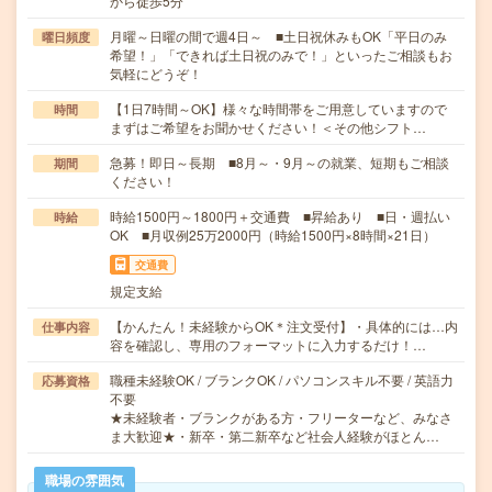
から徒歩5分
月曜～日曜の間で週4日～ ■土日祝休みもOK「平日のみ
曜日頻度
希望！」「できれば土日祝のみで！」といったご相談もお
気軽にどうぞ！
【1日7時間～OK】様々な時間帯をご用意していますので
時間
まずはご希望をお聞かせください！＜その他シフト…
急募！即日～長期 ■8月～・9月～の就業、短期もご相談
期間
ください！
時給1500円～1800円＋交通費 ■昇給あり ■日・週払い
時給
OK ■月収例25万2000円（時給1500円×8時間×21日）
交通費
規定支給
【かんたん！未経験からOK＊注文受付】・具体的には…内
仕事内容
容を確認し、専用のフォーマットに入力するだけ！…
職種未経験OK / ブランクOK / パソコンスキル不要 / 英語力
応募資格
不要
★未経験者・ブランクがある方・フリーターなど、みなさ
ま大歓迎★・新卒・第二新卒など社会人経験がほとん…
職場の雰囲気