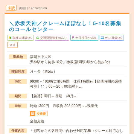
未読
掲載日
2026/08/09
＼赤坂天神／クレームほぼなし！5-10名募集
のコールセンター
職種未経験OK
交通費別途支給あり
土日祝日が休み
WEB登録OK
派遣
福岡市中央区
勤務地
天神駅から徒歩10分／赤坂(福岡県)駅から徒歩3分
月～金（週5日）
曜日頻度
09:00～18:00(実働8時間 休憩1時間)※【勤務時間の調整
時間
可能】11：00～20：00勤務も…
【急募】即日～長期 ※8月～！
期間
時給1300円 月収例 208,000円～+残業代
時給
交通費
全額支給
＊顧客からの各種問い合わせ対応業務→クレーム対応なし
仕事内容