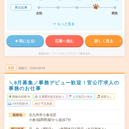
男女比率
女性
男性
もっと見る
気になる!
応募へ進む
詳しく見る
派遣会社
パーソルテンプスタッフ株式会社
未読
掲載日
2026/08/09
＼8月募集／事務デビュー歓迎！官公庁求人の
事務のお仕事
職種未経験OK
交通費別途支給あり
土日祝日が休み
残業なし
WEB登録OK
紹介予定派遣
北九州市小倉北区
勤務地
小倉(福岡県)駅から徒歩7分
月～金（週5日） ※年間休日125日（土日祝休み）
曜日頻度