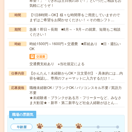
希望！」「できれば土日祝のみで！」といったご相談もお
気軽にどうぞ！
【1日8時間～OK】様々な時間帯をご用意していますので
時間
まずはご希望をお聞かせください！＜その他シフト…
急募！即日～長期 ■8月～・9月～の就業、短期もご相談
期間
ください！
時給1500円～1600円＋交通費 ■昇給あり ■日・週払い
時給
OK
交通費
交通費支給あり ※当社規定による
【かんたん！未経験からOK＊注文受付】・具体的には…内
仕事内容
容を確認し、専用のフォーマットに入力するだけ！…
職種未経験OK / ブランクOK / パソコンスキル不要 / 英語力
応募資格
不要
★未経験者・ブランクがある方・フリーターなど、みなさ
ま大歓迎★・新卒・第二新卒など社会人経験がほとん…
職場の雰囲気
年齢層