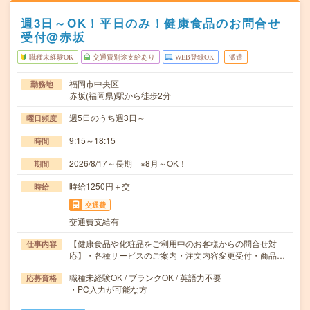
週3日～OK！平日のみ！健康食品のお問合せ
受付@赤坂
職種未経験OK
交通費別途支給あり
WEB登録OK
派遣
福岡市中央区
勤務地
赤坂(福岡県)駅から徒歩2分
週5日のうち週3日～
曜日頻度
9:15～18:15
時間
2026/8/17～長期 ※8月～OK！
期間
時給1250円＋交
時給
交通費
交通費支給有
【健康食品や化粧品をご利用中のお客様からの問合せ対
仕事内容
応】・各種サービスのご案内・注文内容変更受付・商品…
職種未経験OK / ブランクOK / 英語力不要
応募資格
・PC入力が可能な方