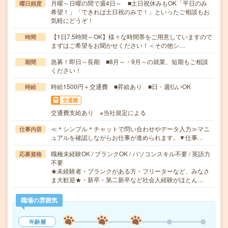
月曜～日曜の間で週4日～ ■土日祝休みもOK「平日のみ
曜日頻度
希望！」「できれば土日祝のみで！」といったご相談もお
気軽にどうぞ！
【1日7.5時間～OK】様々な時間帯をご用意していますので
時間
まずはご希望をお聞かせください！＜その他シ…
急募！即日～長期 ■8月～・9月～の就業、短期もご相談
期間
ください！
時給1500円＋交通費 ■昇給あり ■日・週払いOK
時給
交通費
交通費支給あり ※当社規定による
≪＊シンプル＊チャットで問い合わせやデータ入力≫マニ
仕事内容
ュアルを確認しながらお仕事が進められます。▼仕事…
職種未経験OK / ブランクOK / パソコンスキル不要 / 英語力
応募資格
不要
★未経験者・ブランクがある方・フリーターなど、みなさ
ま大歓迎★・新卒・第二新卒など社会人経験がほとん…
職場の雰囲気
年齢層