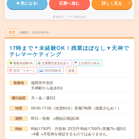
気になる!
応募へ進む
詳しく見る
派遣会社
アデコ株式会社
未読
掲載日
2026/08/09
17時まで＊未経験OK！残業ほぼなし▼天神で
テレマーケティング
職種未経験OK
交通費別途支給あり
土日祝日が休み
在宅・リモート
WEB登録OK
派遣
福岡市中央区
勤務地
天神駅から徒歩5分
月～金／週5日
曜日頻度
09:00-17:00（休憩60分）実働7時間（残業少なめ！）
時間
即日～長期 ※開始日相談OK
期間
時給1700円 月収例 23万円 時給1700円×実働7h×週5日
時給
×4週 ※月収例を保証するものではありません。