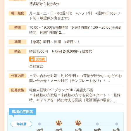
博多駅から徒歩8分
月～金・土・日・祝(週5日) ※シフト制 ※週休2日のシフ
曜日頻度
ト制（希望休が出せます）
10:00～19:00(実働8時間 休憩1時間)11:00～20:00(実働8
時間
時間 休憩1時間)12…
【急募】即日～長期 ※即日～！
期間
時給1500円 月収例 240,000円+残業代
時給
交通費
全額支給
＊問い合わせ対応（約10件/日）→荷物が届かないなどのお
仕事内容
問い合わせ＊メール対応（テンプレートあり）＊…
職種未経験OK / ブランクOK / 英語力不要
応募資格
＊未経験の方歓迎＊未経験の方でも安心スタート！・登録
時、キャリアを一緒に考える面談（電話面談の場合）…
職場の雰囲気
年齢層
20代
30代
40代
50代
60代