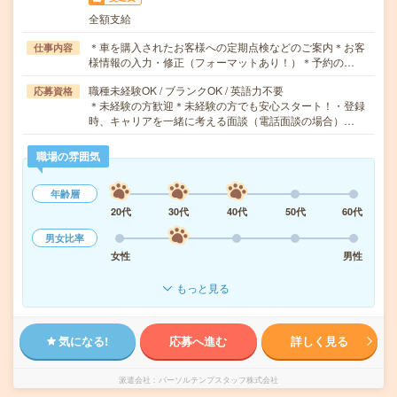
全額支給
＊車を購入されたお客様への定期点検などのご案内＊お客
仕事内容
様情報の入力・修正（フォーマットあり！）＊予約の…
職種未経験OK / ブランクOK / 英語力不要
応募資格
＊未経験の方歓迎＊未経験の方でも安心スタート！・登録
時、キャリアを一緒に考える面談（電話面談の場合）…
職場の雰囲気
年齢層
20代
30代
40代
50代
60代
男女比率
女性
男性
もっと見る
気になる!
応募へ進む
詳しく見る
派遣会社
パーソルテンプスタッフ株式会社