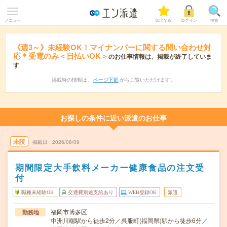
メニュー
気になる!
ログイン
検索
《週3～》未経験OK！マイナンバーに関する問い合わせ対
応＊受電のみ＜日払いOK＞
のお仕事情報は、掲載が終了していま
す
掲載時の情報は、
ページ下部
からご覧いただけます。
お探しの条件に近い派遣のお仕事
未読
掲載日
2026/08/09
期間限定大手飲料メーカー健康食品の注文受
付
職種未経験OK
交通費別途支給あり
WEB登録OK
派遣
福岡市博多区
勤務地
中洲川端駅から徒歩2分／呉服町(福岡県)駅から徒歩6分／