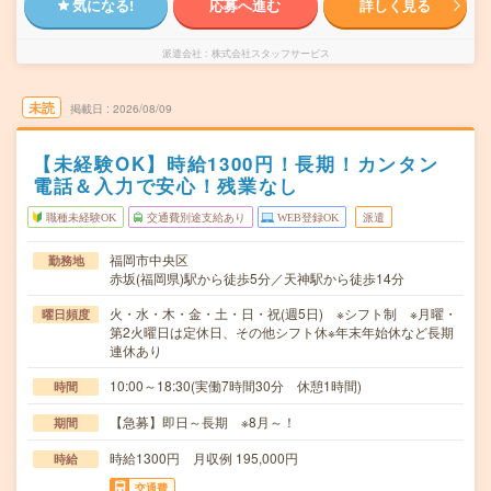
気になる!
応募へ進む
詳しく見る
派遣会社
株式会社スタッフサービス
未読
掲載日
2026/08/09
【未経験OK】時給1300円！長期！カンタン
電話＆入力で安心！残業なし
職種未経験OK
交通費別途支給あり
WEB登録OK
派遣
福岡市中央区
勤務地
赤坂(福岡県)駅から徒歩5分／天神駅から徒歩14分
火・水・木・金・土・日・祝(週5日) ※シフト制 ※月曜・
曜日頻度
第2火曜日は定休日、その他シフト休※年末年始休など長期
連休あり
10:00～18:30(実働7時間30分 休憩1時間)
時間
【急募】即日～長期 ※8月～！
期間
時給1300円 月収例 195,000円
時給
交通費