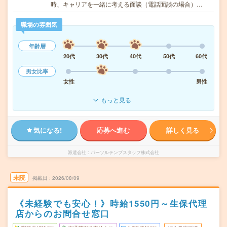
時、キャリアを一緒に考える面談（電話面談の場合）…
職場の雰囲気
年齢層
20代
30代
40代
50代
60代
男女比率
女性
男性
もっと見る
気になる!
応募へ進む
詳しく見る
派遣会社
パーソルテンプスタッフ株式会社
未読
掲載日
2026/08/09
《未経験でも安心！》時給1550円～生保代理
店からのお問合せ窓口