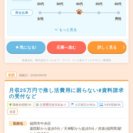
20代
30代
40代
50代
60代
男女比率
女性
男性
もっと見る
気になる!
応募へ進む
詳しく見る
派遣会社
株式会社ウィルオブ・ワーク コール&オフィスデザイン事業部
未読
掲載日
2026/08/09
月収25万円で推し活費用に困らない#資料請求
の受付など
職種未経験OK
交通費別途支給あり
土日祝日が休み
WEB登録OK
派遣
福岡市中央区
勤務地
薬院駅から徒歩5分／天神駅から徒歩5分／赤坂(福岡県)駅