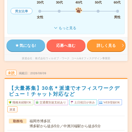
20代
30代
40代
50代
60代
男女比率
女性
男性
もっと見る
気になる!
応募へ進む
詳しく見る
派遣会社
株式会社ウィルオブ・ワーク コール&オフィスデザイン事業部
未読
掲載日
2026/08/09
【大量募集】30名＊派遣でオフィスワークデ
ビュー！チャット対応など
職種未経験OK
交通費別途支給あり
土日祝日が休み
WEB登録OK
派遣
福岡市博多区
勤務地
博多駅から徒歩5分／中洲川端駅から徒歩5分