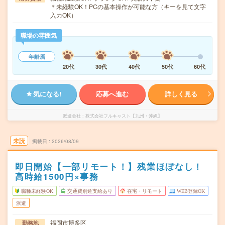
＊未経験OK！PCの基本操作が可能な方（キーを見て文字
入力OK）
職場の雰囲気
年齢層
20代
30代
40代
50代
60代
気になる!
応募へ進む
詳しく見る
派遣会社
株式会社フルキャスト【九州・沖縄】
未読
掲載日
2026/08/09
即日開始【一部リモート！】残業ほぼなし！
高時給1500円×事務
職種未経験OK
交通費別途支給あり
在宅・リモート
WEB登録OK
派遣
福岡市博多区
勤務地