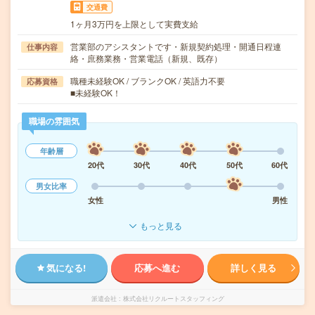
交通費
1ヶ月3万円を上限として実費支給
営業部のアシスタントです・新規契約処理・開通日程連
仕事内容
絡・庶務業務・営業電話（新規、既存）
職種未経験OK / ブランクOK / 英語力不要
応募資格
■未経験OK！
職場の雰囲気
年齢層
20代
30代
40代
50代
60代
男女比率
女性
男性
もっと見る
気になる!
応募へ進む
詳しく見る
派遣会社
株式会社リクルートスタッフィング