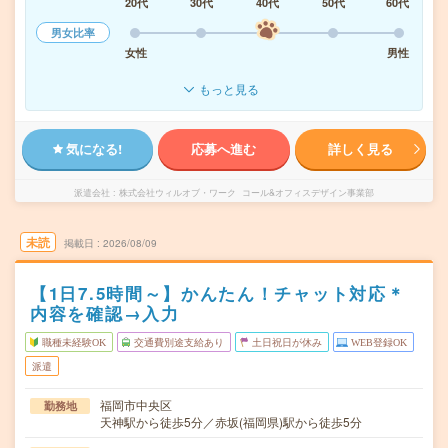
20代
30代
40代
50代
60代
男女比率
女性
男性
もっと見る
気になる!
応募へ進む
詳しく見る
派遣会社
株式会社ウィルオブ・ワーク コール&オフィスデザイン事業部
未読
掲載日
2026/08/09
【1日7.5時間～】かんたん！チャット対応＊
内容を確認→入力
職種未経験OK
交通費別途支給あり
土日祝日が休み
WEB登録OK
派遣
福岡市中央区
勤務地
天神駅から徒歩5分／赤坂(福岡県)駅から徒歩5分