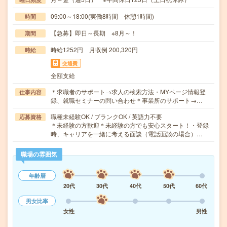
09:00～18:00(実働8時間 休憩1時間)
時間
【急募】即日～長期 ※8月～！
期間
時給1252円 月収例 200,320円
時給
交通費
全額支給
＊求職者のサポート→求人の検索方法・MYページ情報登
仕事内容
録、就職セミナーの問い合わせ＊事業所のサポート→…
職種未経験OK / ブランクOK / 英語力不要
応募資格
＊未経験の方歓迎＊未経験の方でも安心スタート！・登録
時、キャリアを一緒に考える面談（電話面談の場合）…
職場の雰囲気
年齢層
20代
30代
40代
50代
60代
男女比率
女性
男性