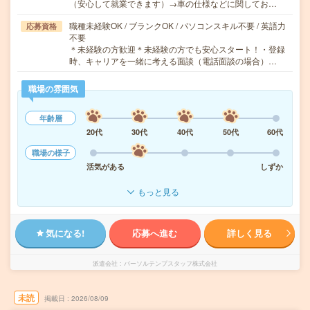
（安心して就業できます）→車の仕様などに関してお…
職種未経験OK / ブランクOK / パソコンスキル不要 / 英語力
応募資格
不要
＊未経験の方歓迎＊未経験の方でも安心スタート！・登録
時、キャリアを一緒に考える面談（電話面談の場合）…
職場の雰囲気
年齢層
20代
30代
40代
50代
60代
職場の様子
活気がある
しずか
もっと見る
気になる!
応募へ進む
詳しく見る
派遣会社
パーソルテンプスタッフ株式会社
未読
掲載日
2026/08/09