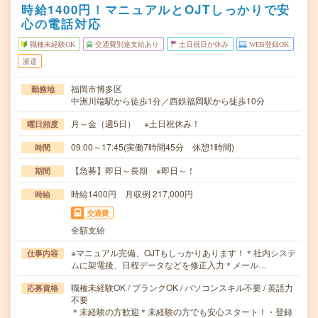
時給1400円！マニュアルとOJTしっかりで安
心の電話対応
職種未経験OK
交通費別途支給あり
土日祝日が休み
WEB登録OK
派遣
福岡市博多区
勤務地
中洲川端駅から徒歩1分／西鉄福岡駅から徒歩10分
月～金（週5日） ※土日祝休み！
曜日頻度
09:00～17:45(実働7時間45分 休憩1時間)
時間
【急募】即日～長期 ※即日～！
期間
時給1400円 月収例 217,000円
時給
交通費
全額支給
※マニュアル完備、OJTもしっかりあります！＊社内システ
仕事内容
ムに架電後、日程データなどを修正入力＊メール…
職種未経験OK / ブランクOK / パソコンスキル不要 / 英語力
応募資格
不要
＊未経験の方歓迎＊未経験の方でも安心スタート！・登録