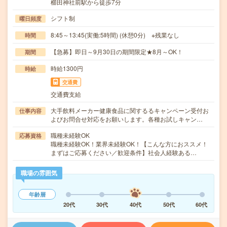
櫛田神社前駅から徒歩7分
シフト制
曜日頻度
8:45～13:45(実働:5時間) (休憩0分) ※残業なし
時間
【急募】即日～9月30日の期間限定★8月～OK！
期間
時給1300円
時給
交通費
交通費支給
大手飲料メーカー健康食品に関するるキャンペーン受付お
仕事内容
よびお問合せ対応をお願いします。各種お試しキャン…
職種未経験OK
応募資格
職種未経験OK！業界未経験OK！【こんな方におススメ！
まずはご応募ください／歓迎条件】社会人経験ある…
職場の雰囲気
年齢層
20代
30代
40代
50代
60代