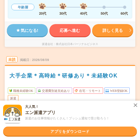
年齢層
20代
30代
40代
50代
60代
気になる!
応募へ進む
詳しく見る
派遣会社
株式会社日本パーソナルビジネス
未読
掲載日
2026/08/09
大手企業＊高時給＊研修あり＊未経験OK
職種未経験OK
交通費別途支給あり
在宅・リモート
WEB登録OK
派遣
大人気！
福岡市博多区
勤務地
エン派遣アプリ
呉服町(福岡県)駅から徒歩3分／中洲川端駅から徒歩5分
派遣のお仕事情報がたくさん！プッシュ通知で受け取ろう！
月～金・土・日 ※祝がお休みのシフト勤務です。
曜日頻度
アプリをダウンロード
8:45～18:00 ※残業は月15時間程度。※休憩は計75分で
時間