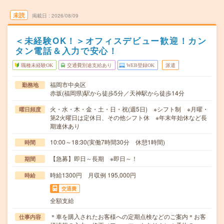
未読
掲載日
2026/08/09
＜未経験OK！＞オフィスデビュー歓迎！カン
タン電話＆入力で安心！
職種未経験OK
交通費別途支給あり
WEB登録OK
派遣
福岡市中央区
勤務地
赤坂(福岡県)駅から徒歩5分／天神駅から徒歩14分
火・水・木・金・土・日・祝(週5日) ※シフト制 ※月曜・
曜日頻度
第2火曜日は定休日、その他シフト休 ※年末年始休など長
期連休あり
10:00～18:30(実働7時間30分 休憩1時間)
時間
【急募】即日～長期 ※即日～！
期間
時給1300円 月収例 195,000円
時給
交通費
全額支給
＊車を購入されたお客様への定期点検などのご案内＊お客
仕事内容