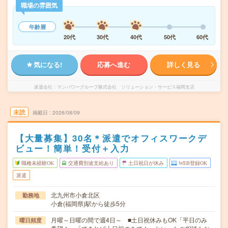
職場の雰囲気
年齢層
20代
30代
40代
50代
60代
気になる!
応募へ進む
詳しく見る
派遣会社
マンパワーグループ株式会社 ソリューション・サービス福岡支店
未読
掲載日
2026/08/09
【大量募集】30名＊派遣でオフィスワークデ
ビュー！簡単！受付＋入力
職種未経験OK
交通費別途支給あり
土日祝日が休み
WEB登録OK
派遣
北九州市小倉北区
勤務地
小倉(福岡県)駅から徒歩5分
月曜～日曜の間で週4日～ ■土日祝休みもOK「平日のみ
曜日頻度