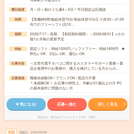
月～日＋祝のうち週4～5日＊平日固定は応相談
曜日頻度
【実働8時間/無給休憩70分/有給休憩10分】(1)8:50～21:00
時間
内でのフリーシフト(2)10…
2026/7/17～長期 【初回契約期間：～2026/08/31】※その
期間
後1か月毎の更新予定
固定シフト：時給1500円／シフトフリー：時給1600円 ■
時給
即払いOK、日払いOK、週払いOK
＜次世代電子タバコに関するカスタマーサポート業務＞製
仕事内容
品を使用中のお客様や、購入を検討している方からの…
職種未経験OK / ブランクOK / 英語力不要
応募資格
＊未経験OK！‐お仕事の特性上、年齢が21歳以上の方‐PC
の基本操作に問題のない方
気になる!
応募へ進む
詳しく見る
派遣会社
株式会社フルキャスト【九州・沖縄】
未読
掲載日
2026/08/09