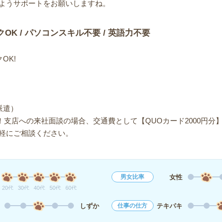
ようサポートをお願いしますね。
クOK / パソコンスキル不要 / 英語力不要
OK!
派遣）
！支店への来社面談の場合、交通費として【QUOカード2000円分
軽にご相談ください。
女性
男女比率
20代
30代
40代
50代
60代
しずか
テキパキ
仕事の仕方