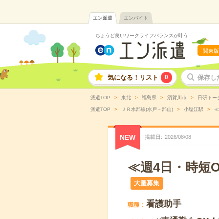
エン派遣
エンバイト
ちょうど良いワークライフバランスが叶う
関東版
気になる！リスト
0
保存し
派遣TOP
東北
福島県
須賀川市
日研トー
派遣TOP
ＪＲ水郡線(水戸－郡山)
小塩江駅
≪
NEW
掲載日
2026
/
08
/
08
≪週4日・時短
大量募集
看護助手
職種