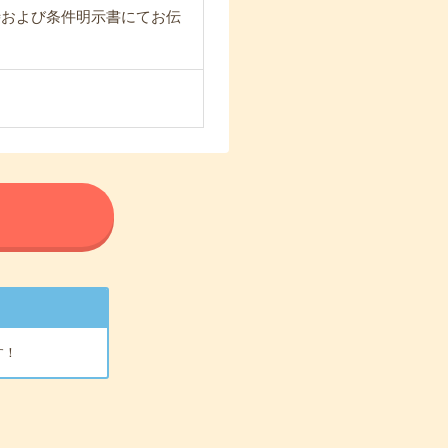
時および条件明示書にてお伝
る
す！