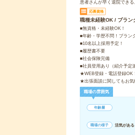
患者さんが早く退院できる
応募資格
職種未経験OK / ブラン
■無資格・未経験OK！
■年齢・学歴不問！ブランク
■10名以上採用予定！
■履歴書不要
■社会保険完備
■社員登用あり（紹介予定
★WEB登録・電話登録OK
★出張面談に関してもお気
職場の雰囲気
年齢層
活気がある
職場の様子