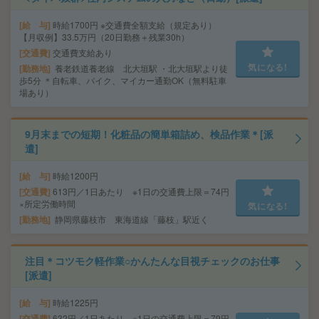
給 与
時給1700円 ※交通費全額支給（規定あり）
【月収例】33.5万円（20日勤務＋残業30h）
交通費
交通費支給あり
気になる!
勤務地
養老鉄道養老線 北大垣駅 ・北大垣駅より徒
歩5分 ＊自転車、バイク、マイカー通勤OK（無料駐車
場あり）
9月末までの短期！化粧品の簡単箱詰め、検品作業＊[派
遣]
給 与
時給1200円
交通費
613円／1日あたり ※1日の交通費上限＝74円
×所定労働時間
気になる!
勤務地
静岡県藤枝市 東海道線「藤枝」駅近く
注目＊コツモク軽作業○かんたんな目視チェックのお仕事
[派遣]
給 与
時給1225円
交通費
632円／1日あたり ※1日の交通費上限＝79円