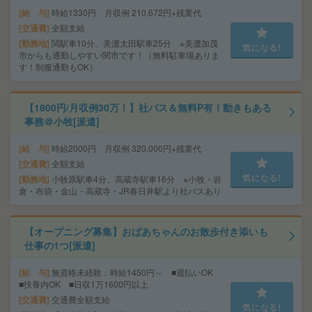
給 与
時給1330円 月収例 210,672円+残業代
交通費
全額支給
勤務地
関駅車10分、美濃太田駅車25分 ※美濃加茂
気になる!
市からも通勤しやすい関市です！（無料駐車場ありま
す！制服通勤もOK）
【1800円/月収例30万！】社バス＆無料P有！動きもある
事務＠小牧[派遣]
給 与
時給2000円 月収例 320,000円+残業代
交通費
全額支給
気になる!
勤務地
小牧原駅車4分、高蔵寺駅車16分 ※小牧・岩
倉・布袋・金山・高蔵寺・JR春日井駅より社バスあり
【オープニング募集】おばあちゃんのお散歩付き添いも
仕事の1つ[派遣]
給 与
無資格未経験：時給1450円～ ■週払いOK
■扶養内OK ■日収1万1600円以上
交通費
交通費全額支給
気になる!