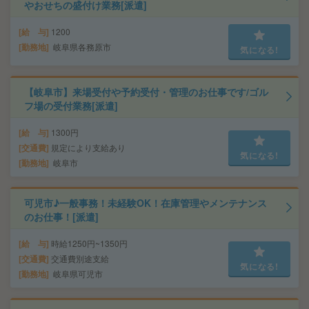
やおせちの盛付け業務[派遣]
給 与
1200
勤務地
岐阜県各務原市
気になる!
【岐阜市】来場受付や予約受付・管理のお仕事です/ゴル
フ場の受付業務[派遣]
給 与
1300円
交通費
規定により支給あり
気になる!
勤務地
岐阜市
可児市♪一般事務！未経験OK！在庫管理やメンテナンス
のお仕事！[派遣]
給 与
時給1250円~1350円
交通費
交通費別途支給
気になる!
勤務地
岐阜県可児市