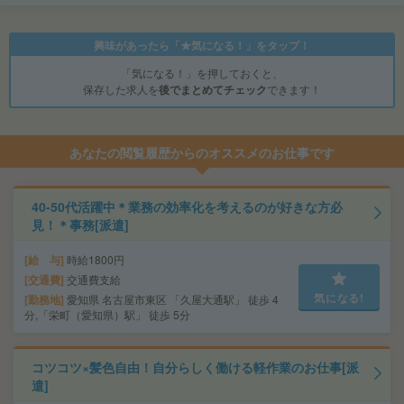
興味があったら「★気になる！」をタップ！
「気になる！」を押しておくと、
保存した求人を
後でまとめてチェック
できます！
あなたの閲覧履歴からのオススメのお仕事です
40-50代活躍中＊業務の効率化を考えるのが好きな方必
見！＊事務[派遣]
給 与
時給1800円
交通費
交通費支給
気になる!
勤務地
愛知県 名古屋市東区 「久屋大通駅」 徒歩 4
分,「栄町（愛知県）駅」 徒歩 5分
コツコツ×髪色自由！自分らしく働ける軽作業のお仕事[派
遣]