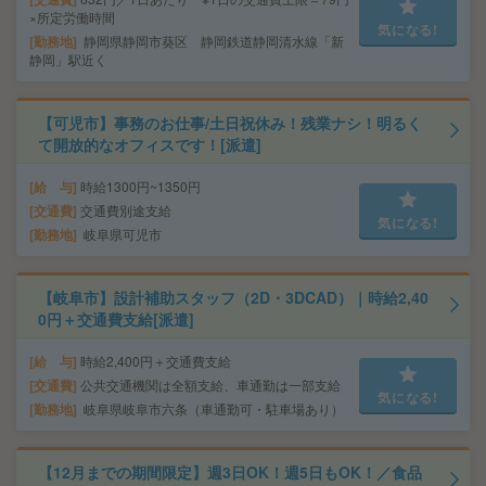
×所定労働時間
気になる!
勤務地
静岡県静岡市葵区 静岡鉄道静岡清水線「新
静岡」駅近く
【可児市】事務のお仕事/土日祝休み！残業ナシ！明るく
て開放的なオフィスです！[派遣]
給 与
時給1300円~1350円
交通費
交通費別途支給
気になる!
勤務地
岐阜県可児市
【岐阜市】設計補助スタッフ（2D・3DCAD）｜時給2,40
0円＋交通費支給[派遣]
給 与
時給2,400円＋交通費支給
交通費
公共交通機関は全額支給、車通勤は一部支給
気になる!
勤務地
岐阜県岐阜市六条（車通勤可・駐車場あり）
【12月までの期間限定】週3日OK！週5日もOK！／食品