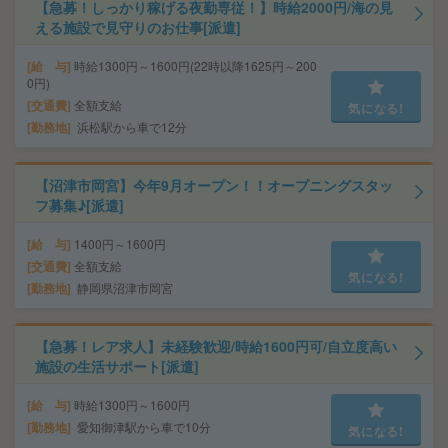
【急募！しっかり稼げる夜勤専従！】時給2000円/海の見
える施設で見守りのお仕事[派遣]
給 与
時給1300円～1600円(22時以降1625円～200
0円)
交通費
全額支給
気になる!
勤務地
浜松駅から車で12分
【沼津市岡宮】今年9月オープン！！オープニングスタッ
フ募集♪[派遣]
給 与
1400円～1600円
交通費
全額支給
気になる!
勤務地
静岡県沼津市岡宮
【急募！レア求人】未経験歓迎/時給1600円可/自立度高い
施設の生活サポート[派遣]
給 与
時給1300円～1600円
勤務地
愛知御津駅から車で10分
気になる!