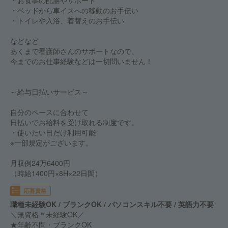
・お食事の配膳やサポート
・ベッドから車イスへの移動のお手伝い
・トイレや入浴、着替えのお手伝い
などなど
あくまで看護師さんのサポートなので、
今までのお仕事経験などは一切問いません！
～給与日払いサービス～
自分のペースに合わせて
日払いでお給料を受け取れる制度です。
・使いたい日だけ利用可能
※一部規定がございます。
月収例24万6400円
（時給1400円×8H×22日間）
応募資格
職種未経験OK / ブランクOK / パソコンスキル不要 / 英語力不要
＼無資格＊未経験OK／
★年齢不問・ブランクOK