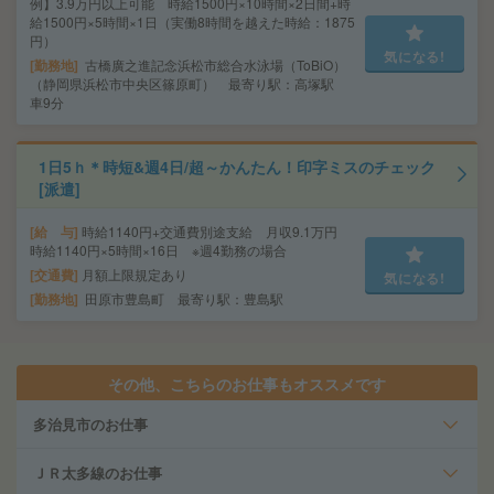
例】3.9万円以上可能 時給1500円×10時間×2日間+時
給1500円×5時間×1日（実働8時間を越えた時給：1875
円）
気になる!
勤務地
古橋廣之進記念浜松市総合水泳場（ToBiO）
（静岡県浜松市中央区篠原町） 最寄り駅：高塚駅
車9分
1日5ｈ＊時短&週4日/超～かんたん！印字ミスのチェック
[派遣]
給 与
時給1140円+交通費別途支給 月収9.1万円
時給1140円×5時間×16日 ※週4勤務の場合
交通費
月額上限規定あり
気になる!
勤務地
田原市豊島町 最寄り駅：豊島駅
その他、こちらのお仕事もオススメです
多治見市のお仕事
ＪＲ太多線のお仕事