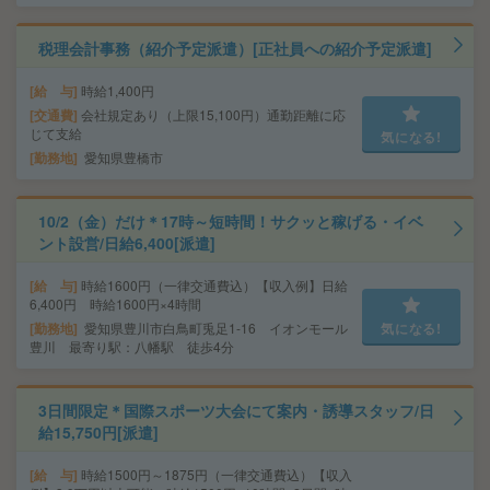
税理会計事務（紹介予定派遣）[正社員への紹介予定派遣]
給 与
時給1,400円
交通費
会社規定あり（上限15,100円）通勤距離に応
じて支給
気になる!
勤務地
愛知県豊橋市
10/2（金）だけ＊17時～短時間！サクッと稼げる・イベ
ント設営/日給6,400[派遣]
給 与
時給1600円（一律交通費込）【収入例】日給
6,400円 時給1600円×4時間
勤務地
愛知県豊川市白鳥町兎足1-16 イオンモール
気になる!
豊川 最寄り駅：八幡駅 徒歩4分
3日間限定＊国際スポーツ大会にて案内・誘導スタッフ/日
給15,750円[派遣]
給 与
時給1500円～1875円（一律交通費込）【収入