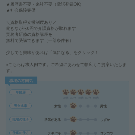
★履歴書不要・来社不要（電話登録OK）
★社会保険完備
＼資格取得支援制度あり／
働きながら0円で介護資格が取れます！
実務者研修の資格講座を
無料で受講できます（一部条件有）
少しでも興味があれば「気になる」をクリック！
※こちらは求人例です。ご希望にあわせて幅広くご提案いたしま
す。
職場の雰囲気
年齢層
20代
30代
40代
50代
60代
男女比率
女性
男性
職場の様子
活気がある
しずか
仕事の仕方
テキパキ
コツコツ