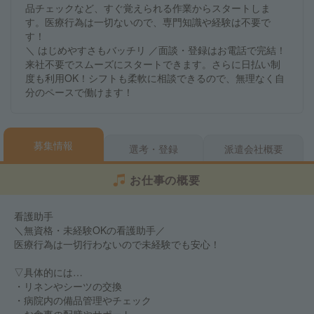
品チェックなど、すぐ覚えられる作業からスタートしま
す。医療行為は一切ないので、専門知識や経験は不要で
す！
＼ はじめやすさもバッチリ ／面談・登録はお電話で完結！
来社不要でスムーズにスタートできます。さらに日払い制
度も利用OK！シフトも柔軟に相談できるので、無理なく自
分のペースで働けます！
募集情報
選考・登録
派遣会社概要
お仕事の概要
看護助手
＼無資格・未経験OKの看護助手／
医療行為は一切行わないので未経験でも安心！
▽具体的には…
・リネンやシーツの交換
・病院内の備品管理やチェック