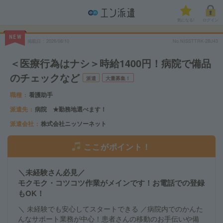
気になる!
ログイン
NEW
掲載日
2026/08/10
No.NISSTTRK-2BJ43
＜医療行為はナシ＞時給1400円！病院で備品
のチェックなど
派遣
大量募集！
職種
看護助手
派遣先
病院 ★勤務地選べます！
派遣会社
株式会社ニッソーネット
ここがポイント！
＼未経験さん必見／
モクモク・コツコツ作業がメインです！お電話での登録
もOK！
＼ 未経験でも安心してスタートできる ／病院内でのかんた
んなサポート業務が中心！患者さんの移動のお手伝いや備