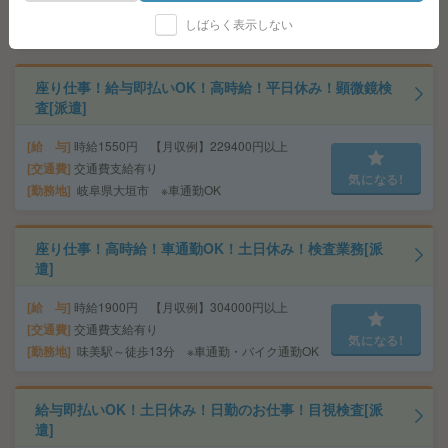
交通費
全額支給
気になる!
しばらく表示しない
勤務地
住吉町駅徒歩4分、知多半田駅徒歩9分
座り仕事！給与即払いOK！高時給！平日休み！顕微鏡検
査[派遣]
給 与
時給1550円 【月収例】229400円以上
交通費
交通費支給有り
気になる!
勤務地
岐阜県大垣市 ※車通勤OK
座り仕事！高時給！車通勤OK！土日休み！検査業務[派
遣]
給 与
時給1900円 【月収例】304000円以上
交通費
交通費支給有り
気になる!
勤務地
味美駅～徒歩13分 ※車通勤・バイク通勤OK
給与即払いOK！土日休み！日勤のお仕事！目視検査[派
遣]