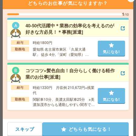
仕事＊事務＆検査[派遣]
どちらのお仕事が気になりますか？
1
給 与
時給1400円 月収例 224,000円
/10
交通費
全額支給
40-50代活躍中＊業務の効率化を考えるのが
勤務地
岐阜駅徒歩20分、名鉄岐阜駅車7分 ※岐南町
気になる!
好きな方必見！＊事務[派遣]
や笠松エリアからも通勤しやすい岐阜駅南部エリア！
（無料駐車場の利用が可能です）
時給1800円
給与
愛知県 名古屋市東区 「久屋大通
勤務地
気になる!
駅」 徒歩 4分,「栄町（愛知県）
【2名募集】週3～4日在宅＊未経験OK＊メールで面接日
駅」 徒歩 5分
程調整[派遣]
コツコツ×髪色自由！自分らしく働ける軽作
給 与
時給1500円＋交 【月収例】296,250円～ ■
業のお仕事[派遣]
給与の前払いが可能な速払いサービスあり
交通費
交通費支給あり
時給1330円 月収例 210,672円+残業
給与
気になる!
勤務地
愛知県名古屋市中村区 名古屋地下鉄東山
代
線 名古屋駅徒歩1分、名鉄名古屋本線 名鉄名古屋駅徒
関駅車10分、美濃太田駅車25分 ※美
気になる!
勤務地
歩1分
濃加茂市からも通勤しやすい関市で
す！（無料駐車場あります！制服通勤
もOK）
時短9:30～17時！住吉町駅すぐ！安定就業＊事務[派遣]
スキップ
どちらも気になる！
給 与
時給1400円 月収例 182,000円