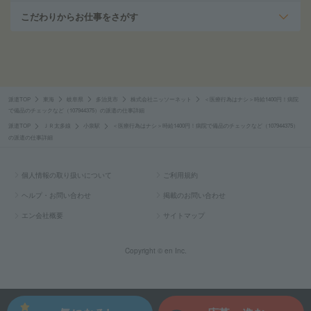
こだわりからお仕事をさがす
派遣TOP
東海
岐阜県
多治見市
株式会社ニッソーネット
＜医療行為はナシ＞時給1400円！病院
で備品のチェックなど（107944375）の派遣の仕事詳細
派遣TOP
ＪＲ太多線
小泉駅
＜医療行為はナシ＞時給1400円！病院で備品のチェックなど（107944375）
の派遣の仕事詳細
個人情報の取り扱いについて
ご利用規約
ヘルプ・お問い合わせ
掲載のお問い合わせ
エン会社概要
サイトマップ
Copyright © en Inc.