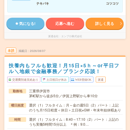
テキパキ
コツコツ
気になる!
応募へ進む
詳しく見る
派遣会社
エンプロ株式会社
未読
掲載日
2026/08/07
扶養内もフルも歓迎！月15日×5ｈ～or平日フ
ル＼地銀で金融事務／ブランク応談！
交通費別途支給あり
土日祝日が休み
WEB登録OK
派遣
三重県伊賀市
勤務地
茅町駅から徒歩5分／伊賀上野駅から車10分
選択（1）フルタイム：月～金の週5日（2）パート：上記
曜日頻度
のうち月15日程度＜休日＞土日祝※GW・年末年始休暇あり
選択（1）フルタイム：8:40～17:10（2）パート：上記の
時間
うち実働5時間15分以上 ＊例：9:0…