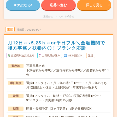
気になる!
応募へ進む
詳しく見る
派遣会社
エンプロ株式会社
未読
掲載日
2026/08/07
月12日～×5.25ｈ～or平日フル＼金融機関で
後方事務／扶養内〇！ブランク応談
交通費別途支給あり
土日祝日が休み
WEB登録OK
派遣
三重県桑名市
勤務地
下深谷駅から車8分／蓮花寺駅から車8分／桑名駅から車10
分
選択■フルタイム：月～金の週5日■パート：月～金のうち
曜日頻度
月12日以上＜休日＞土日祝GW・年末年始休暇あり
選択■フルタイム 8:45～17:00の実働7.5時間■パート
時間
9:00スタートの実働5時間15分以…
即日～長期予定（3ヶ月更新） ※開始日相談OK！
期間
時給1,300円 ※月収例：81,900円＝月12日×5.25ｈ、