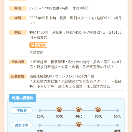
09:00～17:00(実働7時間 休憩1時間)
時間
2026年09月上旬～長期 即日スタートも相談OK！ ※9月
期間
～！
時給1450円 月収例：時給1450円×7時間×21日＝213150
時給
円＋残業代
交通費
全額支給
＊伝票起票・帳票整理＊税公金の納付・振込＊窓口での対
仕事内容
応＊新規口座開設の対応＊名義・住所変更等の手続＊…
職種未経験OK / ブランクOK / 英語力不要
応募資格
＊未経験の方歓迎＊未経験の方でも安心スタート！・登録
時、キャリアを一緒に考える面談（TEL面談の場合…
職場の雰囲気
年齢層
20代
30代
40代
50代
60代
男女比率
女性
男性