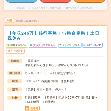
派遣会社
パーソルテンプスタッフ株式会社 （旧テンプスタッフ株式会社）
未読
掲載日
2026/08/04
【年収246万】銀行事務！17時台定時！土日
祝休み
職種未経験OK
交通費別途支給あり
土日祝日が休み
WEB登録OK
紹介予定派遣
三重県津市
勤務地
津新町駅から徒歩16分／津駅から民間バス12分
月～金（週5日） ※土日祝はお休み！
曜日頻度
09:00～17:00(実働7時間 休憩1時間)
時間
【急募】即日～長期 ※8月～！
期間
時給1450円 【月収例】時給1450円×7時間×月21日＝
時給
213,150円（＋残業代）
交通費