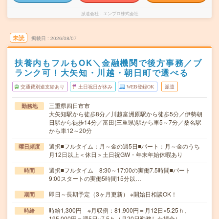
派遣会社
エンプロ株式会社
未読
掲載日
2026/08/07
扶養内もフルもOK＼金融機関で後方事務／ブ
ランク可！大矢知・川越・朝日町で選べる
交通費別途支給あり
土日祝日が休み
WEB登録OK
派遣
三重県四日市市
勤務地
大矢知駅から徒歩8分／川越富洲原駅から徒歩5分／伊勢朝
日駅から徒歩14分／富田(三重県)駅から車5～7分／桑名駅
から車12～20分
選択■フルタイム：月～金の週5日■パート：月～金のうち
曜日頻度
月12日以上＜休日＞土日祝GW・年末年始休暇あり
選択■フルタイム 8:30～17:00の実働7.5時間■パート
時間
9:00スタートの実働5時間15分以…
即日～長期予定（3ヶ月更新） ※開始日相談OK！
期間
時給1,300円 ※月収例：81,900円＝月12日×5.25ｈ、
時給
195,000円＝週5日×7.5ｈ（月20日勤務した場合）