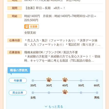
【急募】即日～長期 ※8月～！
期間
時給1400円 月収例：時給1400円×7時間30分×21日＝
時給
220,500円
交通費
全額支給
＊売上入力・集計（フォーマットあり）＊決算データ抽
仕事内容
出・入力（フォーマットあり）＊電話応対（取り次ぎ：…
職種未経験OK / ブランクOK / 英語力不要
応募資格
＊未経験の方歓迎＊未経験の方でも安心スタート！・登録
時、キャリアを一緒に考える面談（TEL面談の場合…
職場の雰囲気
年齢層
20代
30代
40代
50代
60代
男女比率
女性
男性
もっと見る