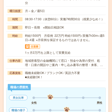
分
月～金／週5日
曜日頻度
08:30-17:00（休憩60分）実働7時間30分（残業少なめ！）
時間
即日～長期 ※開始日相談OK
期間
時給1500円 月収例 22万円 時給1500円×実働7h30m×週5
時給
日×4週 ※月収例を保証するものではありません。
交通費
1ヶ月3万円を上限として実費支給
地域密着型の金融機関にて窓口・預金や為替の受付、処
仕事内容
理・口座の開設やご案内・申し込み書等の整理・来客、…
職種未経験OK / ブランクOK / 英語力不要
応募資格
■未経験OK！
職場の雰囲気
男女比率
女性
男性
職場の様子