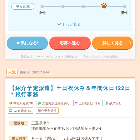
男女比率
女性
男性
もっと見る
気になる!
応募へ進む
詳しく見る
派遣会社
パーソルテンプスタッフ株式会社 （旧テンプスタッフ株式会社）
未読
掲載日
2026/08/04
【紹介予定派遣】土日祝休み＆年間休日122日
＊銀行事務
職種未経験OK
交通費別途支給あり
土日祝日が休み
残業なし
WEB登録OK
紹介予定派遣
三重県津市
勤務地
津新町駅から徒歩16分／阿漕駅から車6分
月～金（週5日） ※土日祝はお休みです！
曜日頻度