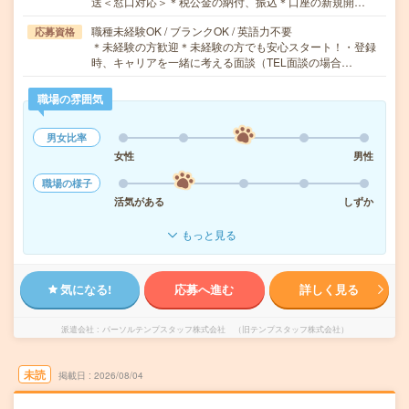
送＜窓口対応＞＊税公金の納付、振込＊口座の新規開…
職種未経験OK / ブランクOK / 英語力不要
応募資格
＊未経験の方歓迎＊未経験の方でも安心スタート！・登録
時、キャリアを一緒に考える面談（TEL面談の場合…
職場の雰囲気
男女比率
女性
男性
職場の様子
活気がある
しずか
もっと見る
気になる!
応募へ進む
詳しく見る
派遣会社
パーソルテンプスタッフ株式会社 （旧テンプスタッフ株式会社）
未読
掲載日
2026/08/04