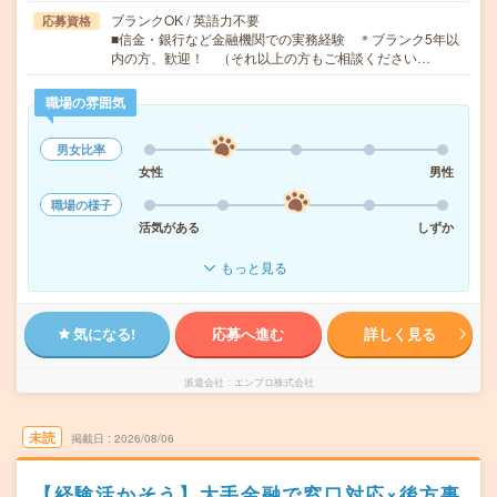
ブランクOK / 英語力不要
応募資格
■信金・銀行など金融機関での実務経験 ＊ブランク5年以
内の方、歓迎！ （それ以上の方もご相談ください…
職場の雰囲気
男女比率
女性
男性
職場の様子
活気がある
しずか
もっと見る
気になる!
応募へ進む
詳しく見る
派遣会社
エンプロ株式会社
未読
掲載日
2026/08/06
【経験活かそう】大手金融で窓口対応×後方事