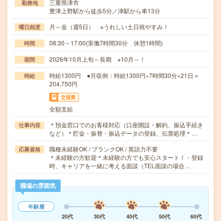
三重県津市
勤務地
豊津上野駅から徒歩5分／津駅から車13分
月～金（週5日） ※うれしい土日祝やすみ！
曜日頻度
08:30～17:00(実働7時間30分 休憩1時間)
時間
2026年10月上旬～長期 ※10月～！
期間
時給1300円 ●月収例：時給1300円×7時間30分×21日＝
時給
204,750円
交通費
全額支給
＊預金窓口でのお客様対応（口座開設・解約、振込手続き
仕事内容
など）＊貯金・振替・振込データの登録、伝票処理＊…
職種未経験OK / ブランクOK / 英語力不要
応募資格
＊未経験の方歓迎＊未経験の方でも安心スタート！・登録
時、キャリアを一緒に考える面談（TEL面談の場合…
職場の雰囲気
年齢層
20代
30代
40代
50代
60代