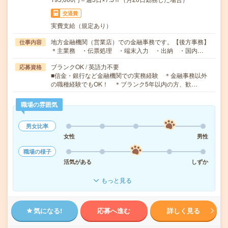
交通費
実費支給（規定あり）
地方金融機関（営業店）での金融事務です。【後方事務】
仕事内容
＊主業務 ・伝票処理 ・端末入力 ・出納 ・国内…
ブランクOK / 英語力不要
応募資格
■信金・銀行など金融機関での実務経験 ＊金融事務以外
の職種経験でもOK！ ＊ブランク5年以内の方、歓…
職場の雰囲気
男女比率
女性
男性
職場の様子
活気がある
しずか
もっと見る
気になる!
応募へ進む
詳しく見る