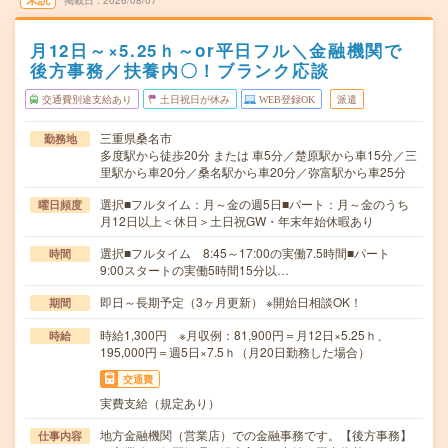
掲載日
2026/08/07
月12日～×5.25ｈ～or平日フル＼金融機関で
後方事務／扶養内〇！ブランク応談
交通費別途支給あり
土日祝日が休み
WEB登録OK
派遣
三重県桑名市
勤務地
多度駅から徒歩20分 または 車5分／楚原駅から車15分／三
里駅から車20分／桑名駅から車20分／弥富駅から車25分
選択■フルタイム：月～金の週5日■パート：月～金のうち
曜日頻度
月12日以上＜休日＞土日祝GW・年末年始休暇あり
選択■フルタイム 8:45～17:00の実働7.5時間■パート
時間
9:00スタートの実働5時間15分以…
即日～長期予定（3ヶ月更新） ※開始日相談OK！
期間
時給1,300円 ※月収例：81,900円＝月12日×5.25ｈ、
時給
195,000円＝週5日×7.5ｈ（月20日勤務した場合）
交通費
実費支給（規定あり）
地方金融機関（営業店）での金融事務です。【後方事務】
仕事内容