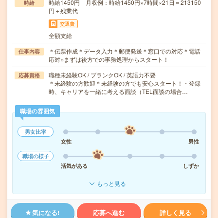
時給1450円 月収例：時給1450円×7時間×21日＝213150
時給
円＋残業代
交通費
全額支給
＊伝票作成＊データ入力＊郵便発送＊窓口での対応＊電話
仕事内容
応対○まずは後方での事務処理からスタート！
職種未経験OK / ブランクOK / 英語力不要
応募資格
＊未経験の方歓迎＊未経験の方でも安心スタート！・登録
時、キャリアを一緒に考える面談（TEL面談の場合…
職場の雰囲気
男女比率
女性
男性
職場の様子
活気がある
しずか
もっと見る
気になる!
応募へ進む
詳しく見る