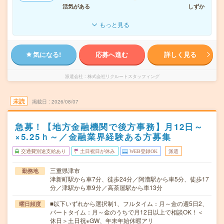
活気がある
しずか
もっと見る
気になる!
応募へ進む
詳しく見る
派遣会社
株式会社リクルートスタッフィング
未読
掲載日
2026/08/07
急募！【地方金融機関で後方事務】月12日～
×5.25ｈ～／金融業界経験ある方募集
交通費別途支給あり
土日祝日が休み
WEB登録OK
派遣
三重県津市
勤務地
津新町駅から車7分、徒歩24分／阿漕駅から車5分、徒歩17
分／津駅から車9分／高茶屋駅から車13分
■以下いずれから選択制1、フルタイム：月～金の週5日2、
曜日頻度
パートタイム：月～金のうちで月12日以上で相談OK！＜
休日＞土日祝※GW、年末年始休暇アリ