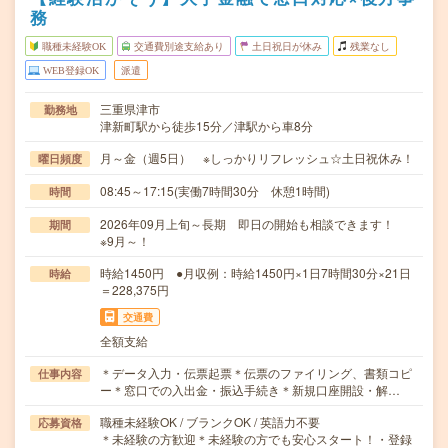
務
職種未経験OK
交通費別途支給あり
土日祝日が休み
残業なし
WEB登録OK
派遣
三重県津市
勤務地
津新町駅から徒歩15分／津駅から車8分
月～金（週5日） ※しっかりリフレッシュ☆土日祝休み！
曜日頻度
08:45～17:15(実働7時間30分 休憩1時間)
時間
2026年09月上旬～長期 即日の開始も相談できます！
期間
※9月～！
時給1450円 ●月収例：時給1450円×1日7時間30分×21日
時給
＝228,375円
交通費
全額支給
＊データ入力・伝票起票＊伝票のファイリング、書類コピ
仕事内容
ー＊窓口での入出金・振込手続き＊新規口座開設・解…
職種未経験OK / ブランクOK / 英語力不要
応募資格
＊未経験の方歓迎＊未経験の方でも安心スタート！・登録