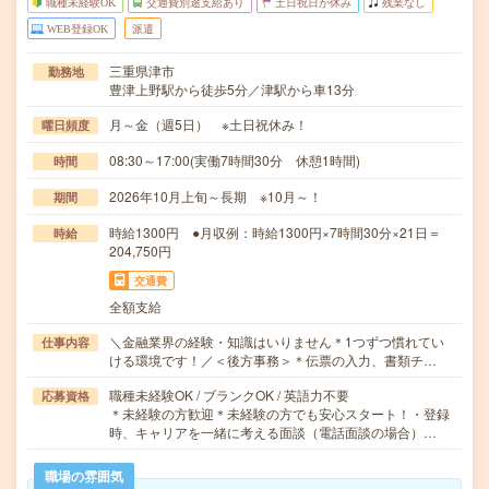
職種未経験OK
交通費別途支給あり
土日祝日が休み
残業なし
WEB登録OK
派遣
三重県津市
勤務地
豊津上野駅から徒歩5分／津駅から車13分
月～金（週5日） ※土日祝休み！
曜日頻度
08:30～17:00(実働7時間30分 休憩1時間)
時間
2026年10月上旬～長期 ※10月～！
期間
時給1300円 ●月収例：時給1300円×7時間30分×21日＝
時給
204,750円
交通費
全額支給
＼金融業界の経験・知識はいりません＊1つずつ慣れてい
仕事内容
ける環境です！／＜後方事務＞＊伝票の入力、書類チ…
職種未経験OK / ブランクOK / 英語力不要
応募資格
＊未経験の方歓迎＊未経験の方でも安心スタート！・登録
時、キャリアを一緒に考える面談（電話面談の場合）…
職場の雰囲気