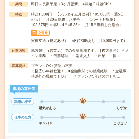
即日～長期予定（3ヶ月更新） ※開始日相談OK！
期間
時給1,300円 【フルタイム月収例】195,000円＝週5日
時給
×7.5ｈ（月20日勤務した場合） 【パート月収例】
102,375円＝週3～4日×5.25ｈ（月15日勤務した場合）
交通費
実費支給（規定あり） ※P代補助あり（月5,000円まで）
地方銀行（営業店）での金融事務です。【後方事務】 ＊メ
仕事内容
イン業務 ・伝票処理 ・端末入力 ・出納 ・国…
ブランクOK / 英語力不要
応募資格
＼幅広い年齢歓迎！／■金融機関での就業経験 ＊金融事
務以外の職種でもOK！ ＊ブランク5年超の方も相…
職場の雰囲気
職場の様子
活気がある
しずか
仕事の仕方
テキパキ
コツコツ