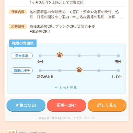
1ヶ月3万円を上限として実費支給
地域密着型の金融機関にて窓口・預金や為替の受付、処
仕事内容
理・口座の開設やご案内・申し込み書等の整理・来客、…
職種未経験OK / ブランクOK / 英語力不要
応募資格
■未経験OK！
職場の雰囲気
男女比率
女性
男性
職場の様子
活気がある
しずか
もっと見る
気になる!
応募へ進む
詳しく見る
派遣会社
株式会社リクルートスタッフィング
未読