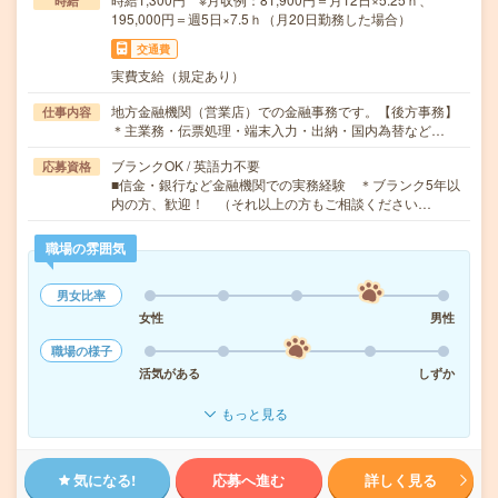
時給
195,000円＝週5日×7.5ｈ（月20日勤務した場合）
交通費
実費支給（規定あり）
地方金融機関（営業店）での金融事務です。【後方事務】
仕事内容
＊主業務・伝票処理・端末入力・出納・国内為替など…
ブランクOK / 英語力不要
応募資格
■信金・銀行など金融機関での実務経験 ＊ブランク5年以
内の方、歓迎！ （それ以上の方もご相談ください…
職場の雰囲気
男女比率
女性
男性
職場の様子
活気がある
しずか
もっと見る
気になる!
応募へ進む
詳しく見る