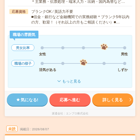
＊主業務・伝票処理・端末入力・出納・国内為替など…
ブランクOK / 英語力不要
応募資格
■信金・銀行など金融機関での実務経験＊ブランク5年以内
の方、歓迎！（それ以上の方もご相談ください）■…
職場の雰囲気
男女比率
女性
男性
職場の様子
活気がある
しずか
もっと見る
気になる!
応募へ進む
詳しく見る
派遣会社
エンプロ株式会社
未読
掲載日
2026/08/07