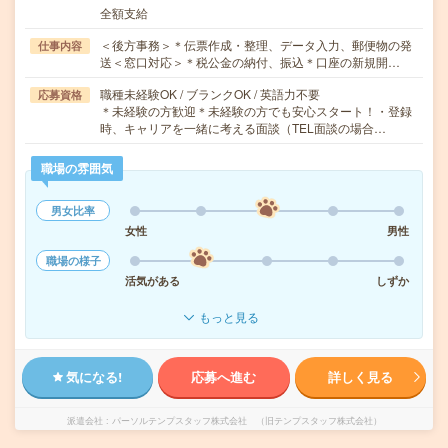
全額支給
＜後方事務＞＊伝票作成・整理、データ入力、郵便物の発
仕事内容
送＜窓口対応＞＊税公金の納付、振込＊口座の新規開…
職種未経験OK / ブランクOK / 英語力不要
応募資格
＊未経験の方歓迎＊未経験の方でも安心スタート！・登録
時、キャリアを一緒に考える面談（TEL面談の場合…
職場の雰囲気
男女比率
女性
男性
職場の様子
活気がある
しずか
もっと見る
気になる!
応募へ進む
詳しく見る
派遣会社
パーソルテンプスタッフ株式会社 （旧テンプスタッフ株式会社）