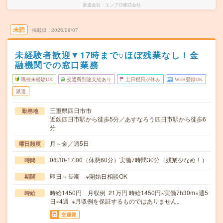
派遣会社
エンプロ株式会社
未読
掲載日
2026/08/07
未経験者歓迎▼17時まで○ほぼ残業なし！金
融機関での窓口業務
職種未経験OK
交通費別途支給あり
土日祝日が休み
WEB登録OK
派遣
三重県四日市市
勤務地
近鉄四日市駅から徒歩5分／あすなろう四日市駅から徒歩6
分
月～金／週5日
曜日頻度
08:30-17:00（休憩60分）実働7時間30分（残業少なめ！）
時間
即日～長期 ※開始日相談OK
期間
時給1450円 月収例 21万円 時給1450円×実働7h30m×週5
時給
日×4週 ※月収例を保証するものではありません。
交通費