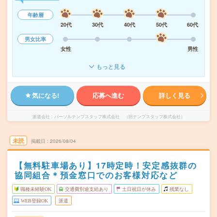
年齢層
20代
30代
40代
50代
60代
男女比率
女性
男性
もっと見る
気になる!
応募へ進む
詳しく見る
派遣会社
パーソルテンプスタッフ株式会社 （旧テンプスタッフ株式会社）
未読
掲載日
2026/08/04
【無料駐車場あり】17時定時！安定感抜群の
協同組合＊預金窓口でのお客様対応など
職種未経験OK
交通費別途支給あり
土日祝日が休み
残業なし
WEB登録OK
派遣