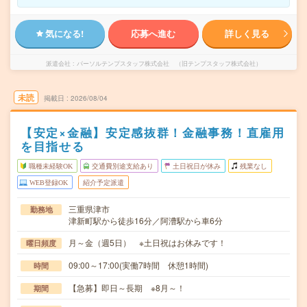
気になる!
応募へ進む
詳しく見る
派遣会社
パーソルテンプスタッフ株式会社 （旧テンプスタッフ株式会社）
未読
掲載日
2026/08/04
【安定×金融】安定感抜群！金融事務！直雇用
を目指せる
職種未経験OK
交通費別途支給あり
土日祝日が休み
残業なし
WEB登録OK
紹介予定派遣
三重県津市
勤務地
津新町駅から徒歩16分／阿漕駅から車6分
月～金（週5日） ※土日祝はお休みです！
曜日頻度
09:00～17:00(実働7時間 休憩1時間)
時間
【急募】即日～長期 ※8月～！
期間