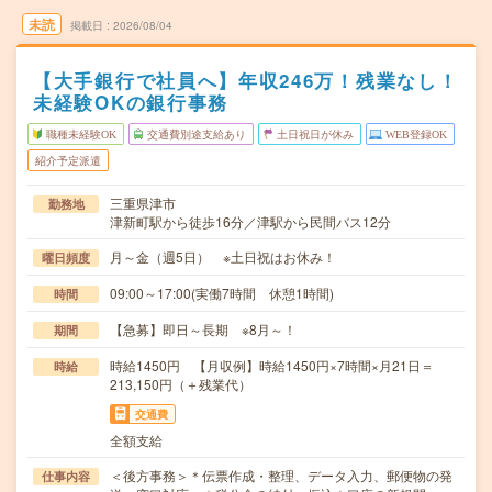
未読
掲載日
2026/08/04
【大手銀行で社員へ】年収246万！残業なし！
未経験OKの銀行事務
職種未経験OK
交通費別途支給あり
土日祝日が休み
WEB登録OK
紹介予定派遣
三重県津市
勤務地
津新町駅から徒歩16分／津駅から民間バス12分
月～金（週5日） ※土日祝はお休み！
曜日頻度
09:00～17:00(実働7時間 休憩1時間)
時間
【急募】即日～長期 ※8月～！
期間
時給1450円 【月収例】時給1450円×7時間×月21日＝
時給
213,150円（＋残業代）
交通費
全額支給
＜後方事務＞＊伝票作成・整理、データ入力、郵便物の発
仕事内容