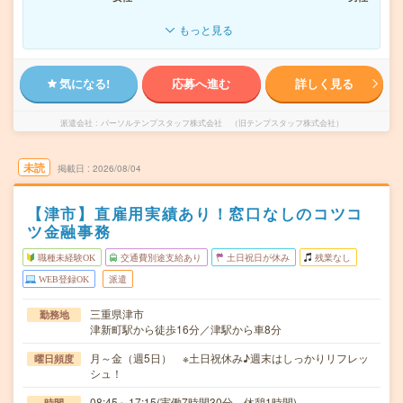
もっと見る
気になる!
応募へ進む
詳しく見る
派遣会社
パーソルテンプスタッフ株式会社 （旧テンプスタッフ株式会社）
未読
掲載日
2026/08/04
【津市】直雇用実績あり！窓口なしのコツコ
ツ金融事務
職種未経験OK
交通費別途支給あり
土日祝日が休み
残業なし
WEB登録OK
派遣
三重県津市
勤務地
津新町駅から徒歩16分／津駅から車8分
月～金（週5日） ※土日祝休み♪週末はしっかりリフレッ
曜日頻度
シュ！
08:45～17:15(実働7時間30分 休憩1時間)
時間