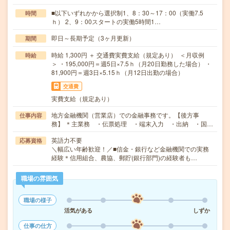
■以下いずれかから選択制1、8：30～17：00（実働7.5
時間
ｈ） 2、9：00スタートの実働5時間1…
即日～長期予定（3ヶ月更新）
期間
時給 1,300円 ＋ 交通費実費支給（規定あり） ＜月収例
時給
＞ ・195,000円＝週5日×7.5ｈ（月20日勤務した場合） ・
81,900円＝週3日×5.15ｈ（月12日出勤の場合）
交通費
実費支給（規定あり）
地方金融機関（営業店）での金融事務です。【後方事
仕事内容
務】 ＊主業務 ・伝票処理 ・端末入力 ・出納 ・国…
英語力不要
応募資格
＼幅広い年齢歓迎！／■信金・銀行など金融機関での実務
経験＊信用組合、農協、郵貯(銀行部門)の経験者も…
職場の雰囲気
職場の様子
活気がある
しずか
仕事の仕方