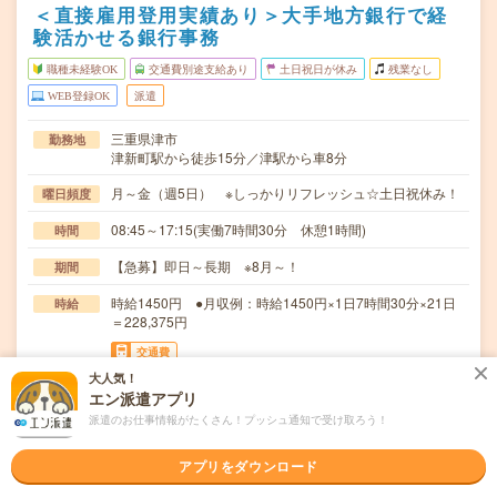
＜直接雇用登用実績あり＞大手地方銀行で経
験活かせる銀行事務
職種未経験OK
交通費別途支給あり
土日祝日が休み
残業なし
WEB登録OK
派遣
三重県津市
勤務地
津新町駅から徒歩15分／津駅から車8分
月～金（週5日） ※しっかりリフレッシュ☆土日祝休み！
曜日頻度
08:45～17:15(実働7時間30分 休憩1時間)
時間
【急募】即日～長期 ※8月～！
期間
時給1450円 ●月収例：時給1450円×1日7時間30分×21日
時給
＝228,375円
交通費
全額支給
大人気！
エン派遣アプリ
＊データ入力・伝票起票＊伝票のファイリング、書類コピ
仕事内容
派遣のお仕事情報がたくさん！プッシュ通知で受け取ろう！
ー＊窓口での入出金・振込手続き＊新規口座開設・解…
アプリをダウンロード
職種未経験OK / ブランクOK / 英語力不要
応募資格
＊未経験の方歓迎＊未経験の方でも安心スタート！・登録