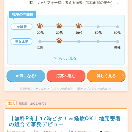
時、キャリアを一緒に考える面談（電話面談の場合）…
職場の雰囲気
年齢層
20代
30代
40代
50代
60代
男女比率
女性
男性
もっと見る
気になる!
応募へ進む
詳しく見る
派遣会社
パーソルテンプスタッフ株式会社 （旧テンプスタッフ株式会社）
未読
掲載日
2026/08/05
【無料P有】17時ピタ！未経験OK！地元密着
の組合で事務デビュー