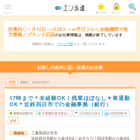
メニュー
気になる!
ログイン
検索
扶養内〇！月12日～×5.25ｈ～or平日フル＼金融機関で後
方事務／ブランク応談
のお仕事情報は、掲載が終了しています
掲載時の情報は、
ページ下部
からご覧いただけます。
お探しの条件に近い派遣のお仕事
未読
掲載日
2026/08/07
17時まで＊未経験OK！残業ほぼなし▼車通勤
OK＊近鉄四日市での金融事務（銀行）
職種未経験OK
交通費別途支給あり
土日祝日が休み
WEB登録OK
派遣
三重県四日市市
勤務地
近鉄四日市駅から徒歩5分／あすなろう四日市駅から徒歩6