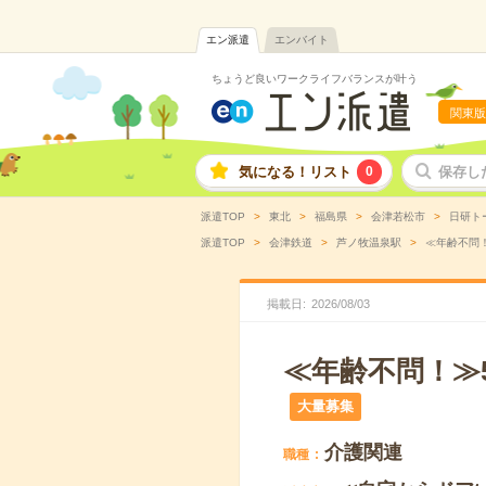
エン派遣
エンバイト
ちょうど良いワークライフバランスが叶う
関東版
気になる！リスト
0
保存し
派遣TOP
東北
福島県
会津若松市
日研ト
派遣TOP
会津鉄道
芦ノ牧温泉駅
≪年齢不問！
掲載日
2026
/
08
/
03
≪年齢不問！≫
大量募集
介護関連
職種