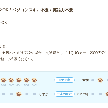
クOK / パソコンスキル不要 / 英語力不要
OK!
派遣）
！支店への来社面談の場合、交通費として【QUOカード2000円分
軽にご相談ください。
女性
男女比率
20代
30代
40代
50代
60代
しずか
テキパキ
仕事の仕方