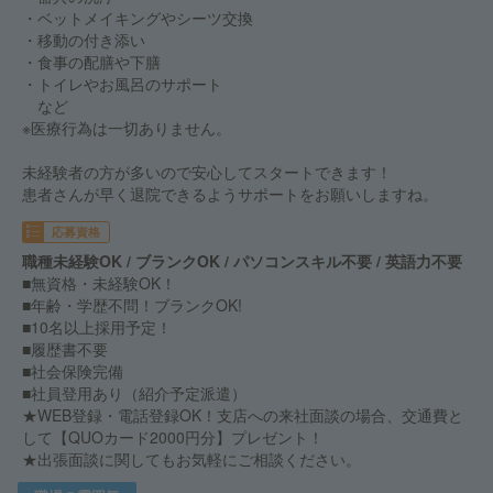
・ベットメイキングやシーツ交換
・移動の付き添い
・食事の配膳や下膳
・トイレやお風呂のサポート
など
※医療行為は一切ありません。
未経験者の方が多いので安心してスタートできます！
患者さんが早く退院できるようサポートをお願いしますね。
応募資格
職種未経験OK / ブランクOK / パソコンスキル不要 / 英語力不要
■無資格・未経験OK！
■年齢・学歴不問！ブランクOK!
■10名以上採用予定！
■履歴書不要
■社会保険完備
■社員登用あり（紹介予定派遣）
★WEB登録・電話登録OK！支店への来社面談の場合、交通費と
して【QUOカード2000円分】プレゼント！
★出張面談に関してもお気軽にご相談ください。