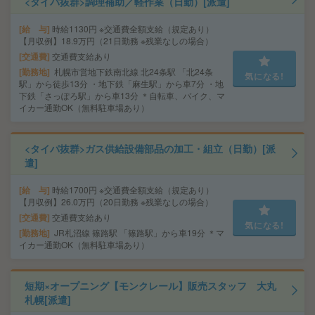
<タイパ抜群>調理補助／軽作業（日勤）[派遣]
給 与
時給1130円 ※交通費全額支給（規定あり）
【月収例】18.9万円（21日勤務 ※残業なしの場合）
交通費
交通費支給あり
勤務地
札幌市営地下鉄南北線 北24条駅 「北24条
気になる!
駅」から徒歩13分 ・地下鉄「麻生駅」から車7分 ・地
下鉄「さっぽろ駅」から車13分 ＊自転車、バイク、マ
イカー通勤OK（無料駐車場あり）
<タイパ抜群>ガス供給設備部品の加工・組立（日勤）[派
遣]
給 与
時給1700円 ※交通費全額支給（規定あり）
【月収例】26.0万円（20日勤務 ※残業なしの場合）
交通費
交通費支給あり
気になる!
勤務地
JR札沼線 篠路駅 「篠路駅」から車19分 ＊マ
イカー通勤OK（無料駐車場あり）
短期×オープニング【モンクレール】販売スタッフ 大丸
札幌[派遣]