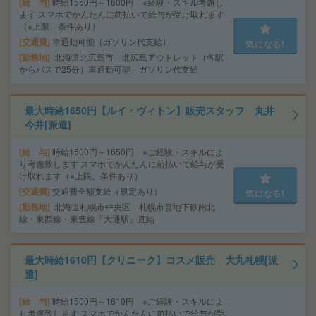
給 与
時給1550円～1600円 ※経験・スキル考慮し
ます スマホでかんたんに前払いで給与が受け取れます
（※上限、条件あり）
交通費
車通勤可能（ガソリン代支給）
気になる!
勤務地
北海道北広島市 北広島アウトレット（各駅
からバスで25分）車通勤可能、ガソリン代支給
最大時給1650円【ルイ・ヴィトン】販売スタッフ 丸井
今井[派遣]
給 与
時給1500円～1650円 ※ご経験・スキルによ
り考慮致します スマホでかんたんに前払いで給与が受
け取れます（※上限、条件あり）
交通費
交通費全額支給（規定あり）
気になる!
勤務地
北海道札幌市中央区 札幌市営地下鉄南北
線・東西線・東豊線「大通駅」直結
最大時給1610円【クリニーク】コスメ販売 大丸札幌[派
遣]
給 与
時給1500円～1610円 ※ご経験・スキルによ
り考慮致します スマホでかんたんに前払いで給与が受