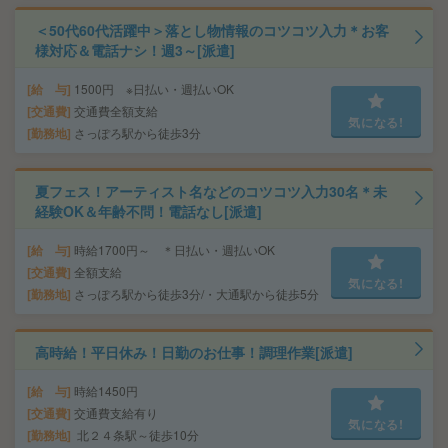
＜50代60代活躍中＞落とし物情報のコツコツ入力＊お客
様対応＆電話ナシ！週3～[派遣]
給 与
1500円 ※日払い・週払いOK
交通費
交通費全額支給
気になる!
勤務地
さっぽろ駅から徒歩3分
夏フェス！アーティスト名などのコツコツ入力30名＊未
経験OK＆年齢不問！電話なし[派遣]
給 与
時給1700円～ ＊日払い・週払いOK
交通費
全額支給
気になる!
勤務地
さっぽろ駅から徒歩3分/・大通駅から徒歩5分
高時給！平日休み！日勤のお仕事！調理作業[派遣]
給 与
時給1450円
交通費
交通費支給有り
気になる!
勤務地
北２４条駅～徒歩10分