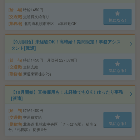
給 与
時給1450円
交通費
交通費支給有り
気になる!
勤務地
北海道札幌市東区 ※車通勤OK
【9月開始】未経験OK！高時給！期間限定！事務アシス
タント[派遣]
給 与
時給1450円 月収例 227,070円
交通費
全額支給
気になる!
勤務地
新道東駅徒歩2分
【10月開始】直接雇用も！未経験でもOK！ゆったり事務
[派遣]
給 与
時給1400円
交通費
交通費支給
気になる!
勤務地
北海道 札幌市中央区 「さっぽろ駅」 徒歩 2
分,「札幌駅」 徒歩 5分