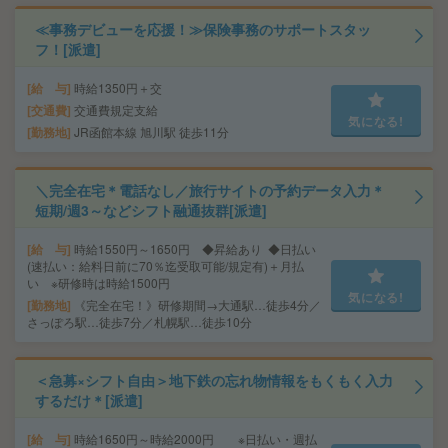
≪事務デビューを応援！≫保険事務のサポートスタッ
フ！[派遣]
給 与
時給1350円＋交
交通費
交通費規定支給
気になる!
勤務地
JR函館本線 旭川駅 徒歩11分
＼完全在宅＊電話なし／旅行サイトの予約データ入力＊
短期/週3～などシフト融通抜群[派遣]
給 与
時給1550円～1650円 ◆昇給あり ◆日払い
(速払い：給料日前に70％迄受取可能/規定有)＋月払
い ※研修時は時給1500円
気になる!
勤務地
《完全在宅！》研修期間→大通駅…徒歩4分／
さっぽろ駅…徒歩7分／札幌駅…徒歩10分
＜急募×シフト自由＞地下鉄の忘れ物情報をもくもく入力
するだけ＊[派遣]
給 与
時給1650円～時給2000円 ※日払い・週払