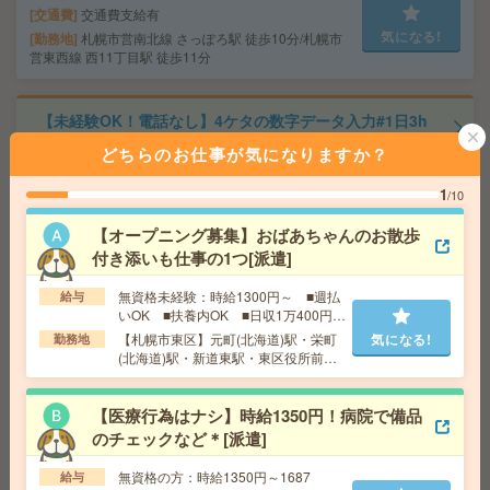
交通費
交通費支給有
気になる!
勤務地
札幌市営南北線 さっぽろ駅 徒歩10分/札幌市
営東西線 西11丁目駅 徒歩11分
【未経験OK！電話なし】4ケタの数字データ入力#1日3h
～OK#週2～[派遣]
どちらのお仕事が気になりますか？
給 与
時給1700円～時給1800円 ◆昇給あり ◆日
1
/10
払い(速払い：給料日前に70％まで受取可能/規定有)＋
月払い
【オープニング募集】おばあちゃんのお散歩
交通費
交通費全額支給
気になる!
付き添いも仕事の1つ[派遣]
勤務地
「さっぽろ駅」徒歩1分、「札幌駅」徒歩4
分、「大通駅」徒歩7分
無資格未経験：時給1300円～ ■週払
給与
いOK ■扶養内OK ■日収1万400円以
上
【札幌市東区】元町(北海道)駅・栄町
気になる!
勤務地
＼週1～＆時短もOK／図書館、新規書籍の情報を入力す
(北海道)駅・新道東駅・東区役所前
るだけ！WワークOK[派遣]
駅・環状通東駅など勤務地多数！
【医療行為はナシ】時給1350円！病院で備品
給 与
時給1800円
のチェックなど＊[派遣]
交通費
交通費込
気になる!
勤務地
札幌駅/さっぽろ駅/大通り駅より徒歩5分、西1
無資格の方：時給1350円～1687
給与
1丁目、すすきの駅より徒歩10分