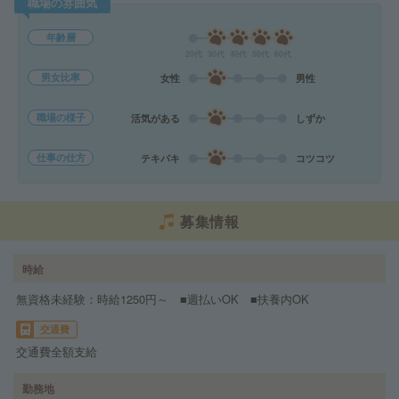
職場の雰囲気
年齢層
20代
30代
40代
50代
60代
男女比率
女性
男性
職場の様子
活気がある
しずか
仕事の仕方
テキパキ
コツコツ
募集情報
時給
無資格未経験：時給1250円～ ■週払いOK ■扶養内OK
交通費
交通費全額支給
勤務地