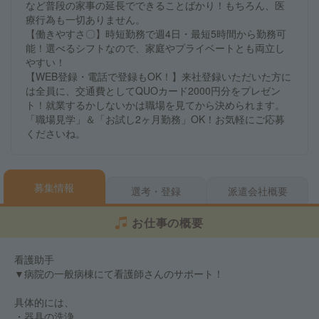
など普段の家事の延長でできることばかり！もちろん、医
療行為も一切ありません。
【働きやすさ〇】時短勤務で週4日・最短5時間から勤務可
能！選べるシフトなので、家庭やプライベートとも両立し
やすい！
【WEB登録・電話で登録もOK！】来社登録いただいた方に
は全員に、交通費としてQUOカード2000円分をプレゼン
ト！就業するかしないかは職場を見てから決められます。
「職場見学」＆「お試し2ヶ月勤務」OK！お気軽にご応募
くださいね。
募集情報
選考・登録
派遣会社概要
お仕事の概要
看護助手
▼病院の一般病棟にて看護師さんのサポート！
具体的には、
・器具の洗浄