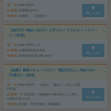
給 与
時給1230円
交通費
交通費支給有り
気になる!
勤務地
苗穂駅～ ※送迎有り
【旭川市】時給1,350円！大手グループでのオフィスワー
ク！[派遣]
給 与
時給1350円＋交
交通費
交通費別途規定支給
気になる!
勤務地
JR函館本線 旭川駅 車7分
【急募】書類のチェックだけ！/電話対応なし/時給1650
円/週2日～[派遣]
給 与
時給1650円~ ※日払い・週払い・月払いを選
択可能
交通費
【一部支給】＊勤務地や仕事内容により異な
気になる!
る場合があります
勤務地
福住駅・月寒中央駅・学園前駅