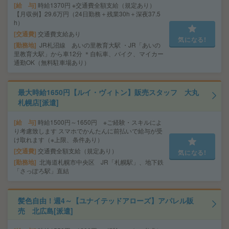
給 与
時給1370円 ※交通費全額支給（規定あり）
【月収例】29.6万円（24日勤務＋残業30h＋深夜37.5
h）
交通費
交通費支給あり
気になる!
勤務地
JR札沼線 あいの里教育大駅 ・JR「あいの
里教育大駅」から車12分 ＊自転車、バイク、マイカー
通勤OK（無料駐車場あり）
最大時給1650円【ルイ・ヴィトン】販売スタッフ 大丸
札幌店[派遣]
給 与
時給1500円～1650円 ※ご経験・スキルによ
り考慮致します スマホでかんたんに前払いで給与が受
け取れます（※上限、条件あり）
交通費
交通費全額支給（規定あり）
気になる!
勤務地
北海道札幌市中央区 JR「札幌駅」、地下鉄
「さっぽろ駅」直結
髪色自由！週4～【ユナイテッドアローズ】アパレル販
売 北広島[派遣]