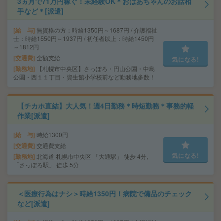
3ヵ月で71万円稼ぐ！未経験OK＊おばあちゃんのお話相
手など＊[派遣]
給 与
無資格の方：時給1350円～1687円 / 介護福祉
士：時給1550円～1937円 / 初任者以上：時給1450円
～1812円
交通費
全額支給
気になる!
勤務地
【札幌市中央区】さっぽろ・円山公園・中島
公園・西１１丁目・資生館小学校前など勤務地多数！
【チカホ直結】大人気！週4日勤務＊時短勤務＊事務的軽
作業[派遣]
給 与
時給1300円
交通費
交通費支給
気になる!
勤務地
北海道 札幌市中央区 「大通駅」 徒歩 4分,
「さっぽろ駅」 徒歩 5分
＜医療行為はナシ＞時給1350円！病院で備品のチェック
など[派遣]