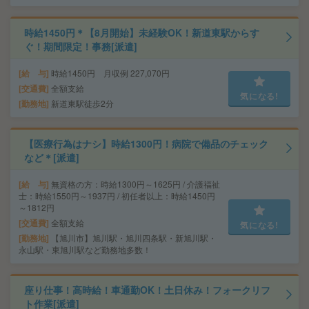
時給1450円＊【8月開始】未経験OK！新道東駅からす
ぐ！期間限定！事務[派遣]
給 与
時給1450円 月収例 227,070円
交通費
全額支給
気になる!
勤務地
新道東駅徒歩2分
【医療行為はナシ】時給1300円！病院で備品のチェック
など＊[派遣]
給 与
無資格の方：時給1300円～1625円 / 介護福祉
士：時給1550円～1937円 / 初任者以上：時給1450円
～1812円
交通費
全額支給
気になる!
勤務地
【旭川市】旭川駅・旭川四条駅・新旭川駅・
永山駅・東旭川駅など勤務地多数！
座り仕事！高時給！車通勤OK！土日休み！フォークリフ
ト作業[派遣]