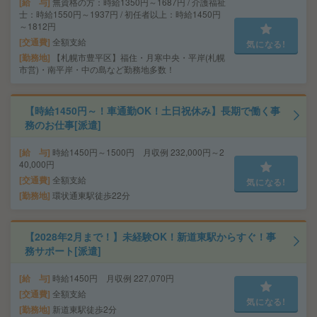
給 与
無資格の方：時給1350円～1687円 / 介護福祉
士：時給1550円～1937円 / 初任者以上：時給1450円
～1812円
交通費
全額支給
気になる!
勤務地
【札幌市豊平区】福住・月寒中央・平岸(札幌
市営)・南平岸・中の島など勤務地多数！
【時給1450円～！車通勤OK！土日祝休み】長期で働く事
務のお仕事[派遣]
給 与
時給1450円～1500円 月収例 232,000円～2
40,000円
交通費
全額支給
気になる!
勤務地
環状通東駅徒歩22分
【2028年2月まで！】未経験OK！新道東駅からすぐ！事
務サポート[派遣]
給 与
時給1450円 月収例 227,070円
交通費
全額支給
気になる!
勤務地
新道東駅徒歩2分