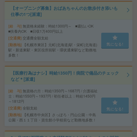
【オープニング募集】おばあちゃんのお散歩付き添いも
仕事の1つ[派遣]
給 与
無資格未経験：時給1300円～ ■週払いOK
■扶養内OK ■日収1万400円以上
交通費
交通費全額支給
気になる!
勤務地
【札幌市東区】元町(北海道)駅・栄町(北海道)
駅・新道東駅・東区役所前駅・環状通東駅など勤務地
多数！
【医療行為はナシ】時給1350円！病院で備品のチェック
など＊[派遣]
給 与
無資格の方：時給1350円～1687円 / 介護福祉
士：時給1550円～1937円 / 初任者以上：時給1450円
～1812円
交通費
全額支給
気になる!
勤務地
【札幌市中央区】さっぽろ・円山公園・中島
公園・西１１丁目・資生館小学校前など勤務地多数！