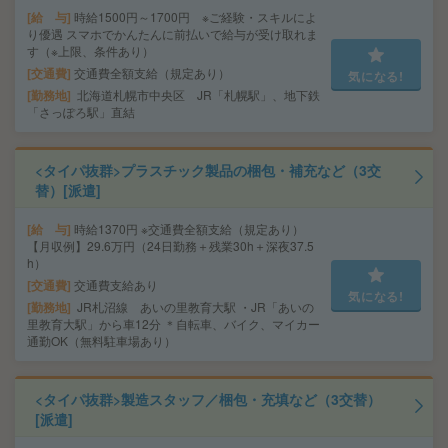
給 与
時給1500円～1700円 ※ご経験・スキルによ
り優遇 スマホでかんたんに前払いで給与が受け取れま
す（※上限、条件あり）
交通費
交通費全額支給（規定あり）
気になる!
勤務地
北海道札幌市中央区 JR「札幌駅」、地下鉄
「さっぽろ駅」直結
<タイパ抜群>プラスチック製品の梱包・補充など（3交
替）[派遣]
給 与
時給1370円 ※交通費全額支給（規定あり）
【月収例】29.6万円（24日勤務＋残業30h＋深夜37.5
h）
交通費
交通費支給あり
気になる!
勤務地
JR札沼線 あいの里教育大駅 ・JR「あいの
里教育大駅」から車12分 ＊自転車、バイク、マイカー
通勤OK（無料駐車場あり）
<タイパ抜群>製造スタッフ／梱包・充填など（3交替）
[派遣]