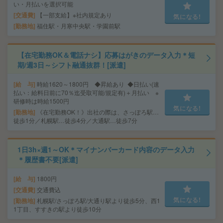
い・月払いを選択可能
交通費
【一部支給】※社内規定あり
気になる!
勤務地
福住駅・月寒中央駅・学園前駅
【在宅勤務OK＆電話ナシ】応募はがきのデータ入力＊短
期/週3日～シフト融通抜群！[派遣]
給 与
時給1620～1800円 ◆昇給あり ◆日払い(速
払い：給料日前に70％迄受取可能/規定有)＋月払い ※
研修時は時給1500円
気になる!
勤務地
《在宅勤務OK！》出社の際は、さっぽろ駅…
徒歩1分／札幌駅…徒歩4分／大通駅…徒歩7分
1日3h×週1～OK＊マイナンバーカード内容のデータ入力
＊履歴書不要[派遣]
給 与
1800円
交通費
交通費込
気になる!
勤務地
札幌駅/さっぽろ駅/大通り駅より徒歩5分、西1
1丁目、すすきの駅より徒歩10分