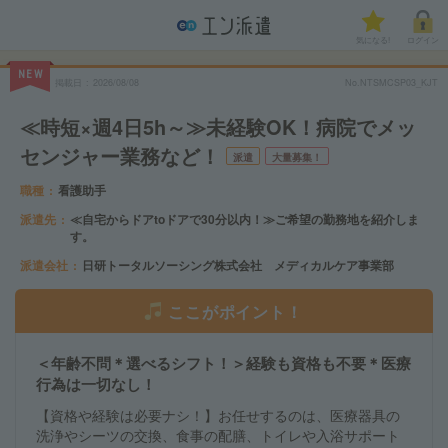
気になる!
ログイン
NEW
掲載日
2026/08/08
No.NTSMCSP03_KJT
≪時短×週4日5h～≫未経験OK！病院でメッ
センジャー業務など！
派遣
大量募集！
職種
看護助手
派遣先
≪自宅からドアtoドアで30分以内！≫ご希望の勤務地を紹介しま
す。
派遣会社
日研トータルソーシング株式会社 メディカルケア事業部
ここがポイント！
＜年齢不問＊選べるシフト！＞経験も資格も不要＊医療
行為は一切なし！
【資格や経験は必要ナシ！】お任せするのは、医療器具の
洗浄やシーツの交換、食事の配膳、トイレや入浴サポート