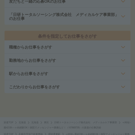
友だちと一緒の応募OKのお仕事
「日研トータルソーシング株式会社 メディカルケア事業部」
のお仕事
条件を指定してお仕事をさがす
職種からお仕事をさがす
勤務地からお仕事をさがす
駅からお仕事をさがす
こだわりからお仕事をさがす
派遣TOP
北海道
北海道
東区
日研トータルソーシング株式会社 メディカルケア事業部
≪時短×
週4日5h～≫未経験OK！病院でメッセンジャー業務など！（107869735）の派遣の仕事詳細
派遣TOP
札幌市営地下鉄東豊線
環状通東駅
≪時短×週4日5h～≫未経験OK！病院でメッセンジャー業務