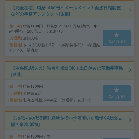
【完全在宅】時給1400円＊メールメイン！面接日程調整
などの事務アシスタント[派遣]
給 与
時給1400円 月収例 217,000円+残業代 ◆
在宅手当（200円/日）支給あり♪
交通費
全額支給
気になる!
勤務地
さっぽろ駅徒歩3分、札幌駅徒歩3分 ※駅直結
オフィス！駅直結！
【中央区/駅チカ】時短も相談OK！土日休みの不動産事務
[派遣]
給 与
時給1300円
交通費
交通費支給
気になる!
勤務地
北海道 札幌市中央区 「大通駅」 徒歩 2分
【50代～60代活躍】経験を活かす落着いた職場*補助金支
援＊事務[派遣]
給 与
時給1300円＋交