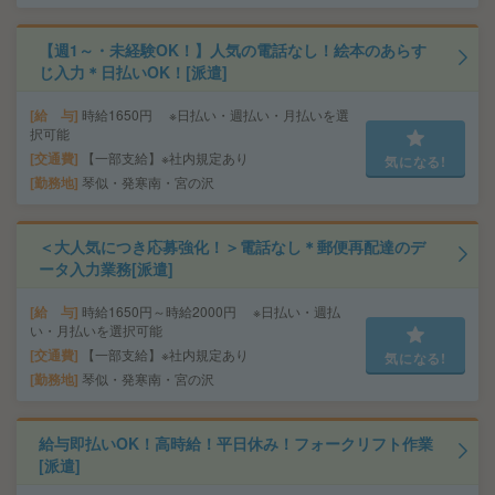
【週1～・未経験OK！】人気の電話なし！絵本のあらす
じ入力＊日払いOK！[派遣]
給 与
時給1650円 ※日払い・週払い・月払いを選
択可能
交通費
【一部支給】※社内規定あり
気になる!
勤務地
琴似・発寒南・宮の沢
＜大人気につき応募強化！＞電話なし＊郵便再配達のデ
ータ入力業務[派遣]
給 与
時給1650円～時給2000円 ※日払い・週払
い・月払いを選択可能
交通費
【一部支給】※社内規定あり
気になる!
勤務地
琴似・発寒南・宮の沢
給与即払いOK！高時給！平日休み！フォークリフト作業
[派遣]