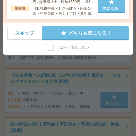
円 / 介護福祉士：時給1550円～1937
円 / 初任者以上：時給1450円～1812
【札幌市中央区】さっぽろ・円山公
気になる!
勤務地
円
園・中島公園・西１１丁目・資生館小
【完全在宅】データ入力など＊大手グループ会社＊未経
学校前など勤務地多数！
験OK[派遣]
スキップ
どちらも気になる！
給 与
時給1500円＋交 【月収例】303,750円～ ■
給与の前払いが可能な速払いサービスあり
交通費
交通費支給あり
しばらく表示しない
気になる!
勤務地
北海道札幌市中央区 札幌地下鉄南北線 さっ
ぽろ（札幌市営）駅徒歩3分、函館本線 札幌駅徒歩3分
【50名募集＊未経験OK・50代60代歓迎】電話なし・カタ
ログギフトのデータ入力[派遣]
給 与
時給1700円～ ＊日払い・週払いOK
交通費
全額支給
気になる!
勤務地
さっぽろ駅より徒歩4分 大通駅 札幌駅
給与即払いOK！高時給！平日休み！青果の袋詰め、検品
[派遣]