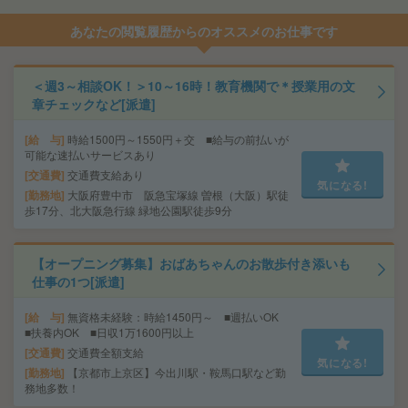
あなたの閲覧履歴からのオススメのお仕事です
＜週3～相談OK！＞10～16時！教育機関で＊授業用の文
章チェックなど[派遣]
給 与
時給1500円～1550円＋交 ■給与の前払いが
可能な速払いサービスあり
交通費
交通費支給あり
気になる!
勤務地
大阪府豊中市 阪急宝塚線 曽根（大阪）駅徒
歩17分、北大阪急行線 緑地公園駅徒歩9分
【オープニング募集】おばあちゃんのお散歩付き添いも
仕事の1つ[派遣]
給 与
無資格未経験：時給1450円～ ■週払いOK
■扶養内OK ■日収1万1600円以上
交通費
交通費全額支給
気になる!
勤務地
【京都市上京区】今出川駅・鞍馬口駅など勤
務地多数！