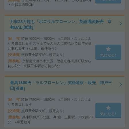
＊自転車通勤OK
月収28万超も「ポロラルフローレン」英語通訳販売 京
都BAL[派遣]
給 与
時給1600円～1900円 ※ご経験・スキルによ
り考慮致します スマホでかんたんに前払いで給与が受
け取れます（※上限、条件あり）
交通費
交通費全額支給（規定あり）
気になる!
勤務地
京都府京都市中京区 阪急京都河原町駅から
徒歩7分、京阪三条駅から徒歩8分
最高1850円「ラルフローレン」英語通訳・販売 神戸三
田[派遣]
給 与
時給1750円～1850円 ※ご経験・スキルによ
り考慮致します
交通費
交通費全額支給（規定あり）
気になる!
勤務地
兵庫県神戸市北区 JR線「三田駅」バス約20
分 ※車通勤可