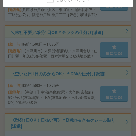
交通費
交通費支給あり
気になる!
勤務地
兵庫県神戸市中央区 東海道・山陽本線 三ノ
宮駅徒歩7分、阪急神戸線 神戸三宮［阪急］駅徒歩7分
＼来社不要／単発1日OK＊チラシの仕分け[派遣]
給 与
時給1,500円～1,875円
勤務地
【木津川市】木津(京都府)駅・木津川台駅・山
気になる!
田川駅・加茂(京都府)駅・西木津駅など勤務地多数！
〈空いた日1日のみからOK〉＊DMの仕分け[派遣]
給 与
時給1,500円～1,875円
勤務地
【宇治市】宇治(奈良線)駅・大久保(京都府)
駅・宇治(京阪線)駅・小倉(京都府)駅・六地蔵(奈良線)
気になる!
駅など勤務地多数！
《単発1日OK！日払い可》＊DMのモクモクシール貼り
[派遣]