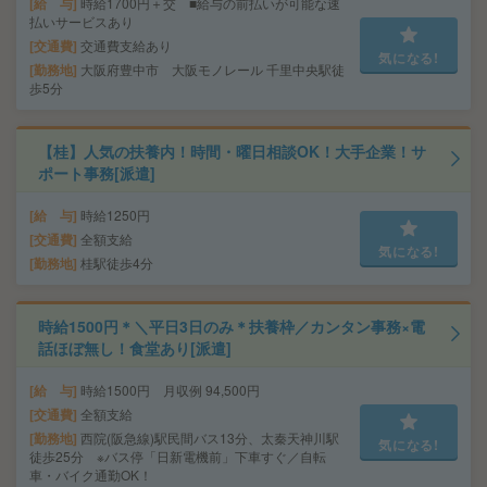
給 与
時給1700円＋交 ■給与の前払いが可能な速
払いサービスあり
交通費
交通費支給あり
気になる!
勤務地
大阪府豊中市 大阪モノレール 千里中央駅徒
歩5分
【桂】人気の扶養内！時間・曜日相談OK！大手企業！サ
ポート事務[派遣]
給 与
時給1250円
交通費
全額支給
気になる!
勤務地
桂駅徒歩4分
時給1500円＊＼平日3日のみ＊扶養枠／カンタン事務×電
話ほぼ無し！食堂あり[派遣]
給 与
時給1500円 月収例 94,500円
交通費
全額支給
勤務地
西院(阪急線)駅民間バス13分、太秦天神川駅
気になる!
徒歩25分 ※バス停「日新電機前」下車すぐ／自転
車・バイク通勤OK！