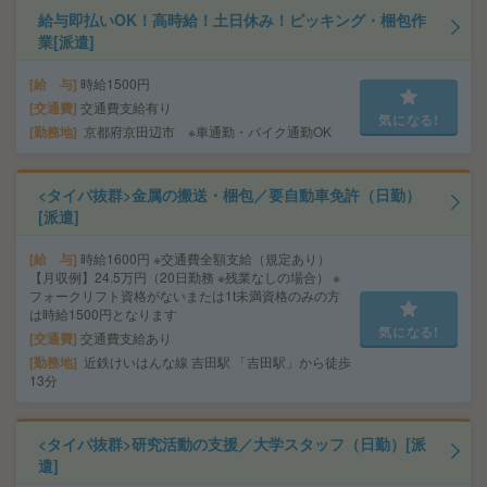
給与即払いOK！高時給！土日休み！ピッキング・梱包作
業[派遣]
給 与
時給1500円
交通費
交通費支給有り
気になる!
勤務地
京都府京田辺市 ※車通勤・バイク通勤OK
<タイパ抜群>金属の搬送・梱包／要自動車免許（日勤）
[派遣]
給 与
時給1600円 ※交通費全額支給（規定あり）
【月収例】24.5万円（20日勤務 ※残業なしの場合） ※
フォークリフト資格がないまたは1t未満資格のみの方
は時給1500円となります
気になる!
交通費
交通費支給あり
勤務地
近鉄けいはんな線 吉田駅 「吉田駅」から徒歩
13分
<タイパ抜群>研究活動の支援／大学スタッフ（日勤）[派
遣]