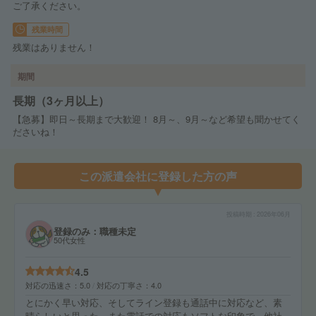
ご了承ください。
残業時間
残業はありません！
期間
長期（3ヶ月以上）
【急募】即日～長期まで大歓迎！ 8月～、9月～など希望も聞かせてく
ださいね！
この派遣会社に登録した方の声
投稿時期
2026年06月
登録のみ：職種未定
50代女性
4.5
対応の迅速さ
5.0
対応の丁寧さ
4.0
とにかく早い対応、そしてライン登録も通話中に対応など、素
晴らしいと思った。また電話での対応もソフトな印象で、他社