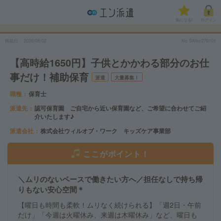
気になる!
ログイン
掲載日
2026/08/02
No.SAIkc270101
【高時給1650円】子供とかかわる部分のお仕
事だけ！補助保育
派遣
大量募集！
職種
保育士
派遣先
認可保育園 ご自宅から近い保育園など、ご希望に合わせてご紹
介いたします♪
派遣会社
株式会社ウィルオブ・ワーク キッズケア事業部
ここがポイント！
＼ムリのないペースで働きたい方へ／担任なしで持ち帰
りもない安心空間＊
【曜日も時間も柔軟！ムリなく続けられる】「週2日・午前
だけ」「今週は火曜休み、来週は木曜休み」など、曜日も