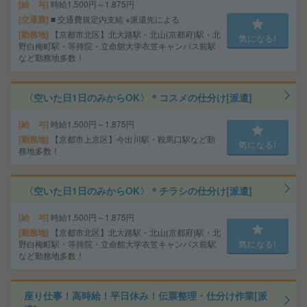
給 与
時給1,500円～1,875円
交通費
■ 交通費規定内支給 ※派遣先による
勤務地
【京都市北区】北大路駅・北山(京都府)駅・北
気になる!
野白梅町駅・等持院・立命館大学衣笠キャンパス前駅
など勤務地多数！
〈空いた日1日のみからOK〉＊コスメの仕分け[派遣]
給 与
時給1,500円～1,875円
勤務地
【京都市上京区】今出川駅・鞍馬口駅など勤
気になる!
務地多数！
〈空いた日1日のみからOK〉＊チラシの仕分け[派遣]
給 与
時給1,500円～1,875円
勤務地
【京都市北区】北大路駅・北山(京都府)駅・北
野白梅町駅・等持院・立命館大学衣笠キャンパス前駅
気になる!
など勤務地多数！
座り仕事！高時給！平日休み！伝票整理・仕分け作業[派