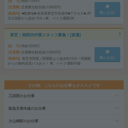
給 与
時給1150円
交通費
交通費全額支給(13000円)
気になる!
勤務地
■勤務地■ 奈良県香芝市良福寺■アクセス■ JR
五位堂駅から徒歩15分 ※車、バイク通勤OK
香芝｜病院内作業スタッフ募集！[派遣]
給 与
時給1230円
交通費
交通費全額支給(13000円)
気になる!
勤務地
香芝市関屋／関屋駅より徒歩約15分！関屋駅
からの無料送迎バスあり！ 車、バイク通勤可能
その他、こちらのお仕事もオススメです
乙訓郡のお仕事
阪急京都本線のお仕事
大山崎駅のお仕事