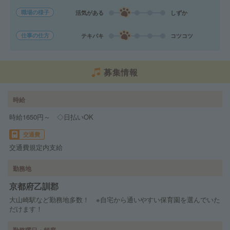
職場の様子
活気がある
しずか
仕事の仕方
テキパキ
コツコツ
募集情報
時給
時給1650円～ ◇日払いOK
交通費
交通費規定内支給
勤務地
京都府乙訓郡
大山崎駅など勤務地多数！ ※自宅から通いやすい保育園を選んでいた
だけます！
勤務曜日・頻度