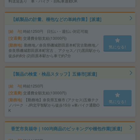
料送迎あり 車・バイク・自転車通勤OK
【紙製品の計量、梱包などの単純作業】[派遣]
給 与
時給1250円 日払い・週払い対応可能
交通費
交通費全額支給(13000円)
勤務地
勤務地／奈良県磯城郡田原本町宮古勤務地／
気になる!
奈良県磯城郡田原本町宮古 、アクセス／(1)黒田駅から
徒歩約8分 (2)田原本駅から車で約7分
【製品の検査・検品スタッフ】五條市[派遣]
給 与
時給1250円
交通費
交通費全額支給(13000円)
勤務地
【勤務地】奈良県五條市 (アクセス)五條テク
気になる!
ノパーク ・JR北宇智駅から徒歩15分 ※車バイク通勤O
K
香芝市良福寺｜100均商品のピッキングや梱包作業[派遣]