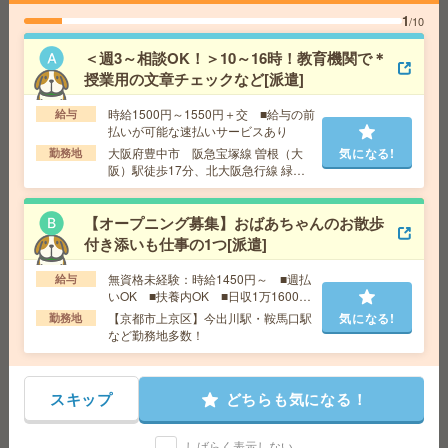
座り仕事！給与即払いOK！高時給！日勤のお仕事！品質
1
/10
検査作業[派遣]
＜週3～相談OK！＞10～16時！教育機関で＊
給 与
時給1430円
授業用の文章チェックなど[派遣]
交通費
交通費支給有り
気になる!
勤務地
高田市駅～徒歩10分 ※車通勤・バイク通勤O
時給1500円～1550円＋交 ■給与の前
給与
K
払いが可能な速払いサービスあり
大阪府豊中市 阪急宝塚線 曽根（大
気になる!
勤務地
阪）駅徒歩17分、北大阪急行線 緑地
ピタッと12時まで＊実働3h＊伝票のチェックなど[派遣]
公園駅徒歩9分
【オープニング募集】おばあちゃんのお散歩
給 与
時給1400円＋交 【月収例】84,000円～ ■
給与の前払いが可能な速払いサービスあり
付き添いも仕事の1つ[派遣]
交通費
交通費支給あり
気になる!
無資格未経験：時給1450円～ ■週払
給与
勤務地
京都府京都市伏見区 京阪本線 藤森駅徒歩10
いOK ■扶養内OK ■日収1万1600円
分
以上
【京都市上京区】今出川駅・鞍馬口駅
気になる!
勤務地
など勤務地多数！
時給1500円《未経験OK》文章のコピーや校正・資料チェ
ック作業[派遣]
スキップ
どちらも気になる！
給 与
時給1500円＋交 【月収例】277,500円～ ■
給与の前払いが可能な速払いサービスあり
しばらく表示しない