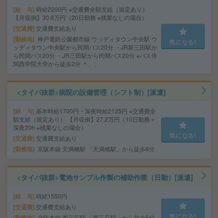
給 与
時給2200円 ※交通費全額支給（規定あり）
【月収例】30.8万円（20日勤務 ※残業なしの場合）
交通費
交通費支給あり
勤務地
神戸電鉄公園都市線 ウッディタウン中央駅 ウ
気になる!
ッディタウン中央駅から民間バス20分 ・JR新三田駅か
ら民間バス20分 ・JR三田駅から民間バス20分 ※バス停
関西学院大学から徒歩2分 ＊、、
<タイパ抜群>病院の設備管理（シフト制）[派遣]
給 与
基本時給1700円・深夜時給2125円 ※交通費全
額支給（規定あり） 【月収例】27.2万円（10日勤務＋
深夜20h ※残業なしの場合）
気になる!
交通費
交通費支給あり
勤務地
京阪本線 天満橋駅 「天満橋駅」から徒歩6分
<タイパ抜群>電池サンプル作製の補助作業（日勤）[派遣]
給 与
時給1550円
交通費
交通費支給あり
気になる!
勤務地
京阪本線 西三荘駅 「西三荘駅」から徒歩5分