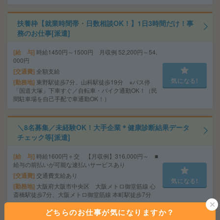
扶養枠【就業時間帯・日数相談OK！】1日3時間だけ！事
務のお仕事[派遣]
給 与
時給1450円～1500円 月収例 52,200円～54,
000円
交通費
全額支給
気になる!
勤務地
東野駅徒歩7分、山科駅徒歩19分 ※バス停
「国道大塚」下車すぐ／自転車・バイク通勤OK！（民
間駐車場を自己手配で車通勤OK！）
＼8名募集／未経験OK！大手企業＊健康診断結果データ
チェック等[派遣]
給 与
時給1600円＋交 【月収例】316,000円～ ■
給与の前払いが可能な速払いサービスあり
交通費
交通費支給あり
気になる!
勤務地
大阪府大阪市中央区 大阪メトロ御堂筋線 心
斎橋駅徒歩7分、大阪メトロ御堂筋線 本町駅徒歩7分
どちらのお仕事が気になりますか？