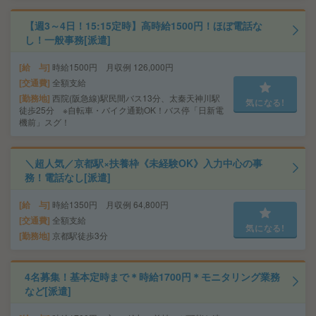
【週3～4日！15:15定時】高時給1500円！ほぼ電話な
し！一般事務[派遣]
給 与
時給1500円 月収例 126,000円
交通費
全額支給
勤務地
西院(阪急線)駅民間バス13分、太秦天神川駅
気になる!
徒歩25分 ※自転車・バイク通勤OK！バス停「日新電
機前」スグ！
＼超人気／京都駅×扶養枠《未経験OK》入力中心の事
務！電話なし[派遣]
給 与
時給1350円 月収例 64,800円
交通費
全額支給
気になる!
勤務地
京都駅徒歩3分
4名募集！基本定時まで＊時給1700円＊モニタリング業務
など[派遣]