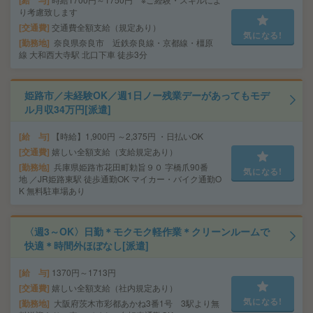
り考慮致します
交通費
交通費全額支給（規定あり）
気になる!
勤務地
奈良県奈良市 近鉄奈良線・京都線・橿原
線 大和西大寺駅 北口下車 徒歩3分
姫路市／未経験OK／週1日ノー残業デーがあってもモデ
ル月収34万円[派遣]
給 与
【時給】1,900円 ～2,375円 ・日払いOK
交通費
嬉しい全額支給（支給規定あり）
勤務地
兵庫県姫路市花田町勅旨９０ 字橋爪90番
気になる!
地 ／JR姫路東駅 徒歩通勤OK マイカー・バイク通勤O
K 無料駐車場あり
〈週3～OK〉日勤＊モクモク軽作業＊クリーンルームで
快適＊時間外ほぼなし[派遣]
給 与
1370円～1713円
交通費
嬉しい全額支給（社内規定あり）
気になる!
勤務地
大阪府茨木市彩都あかね3番1号 3駅より無