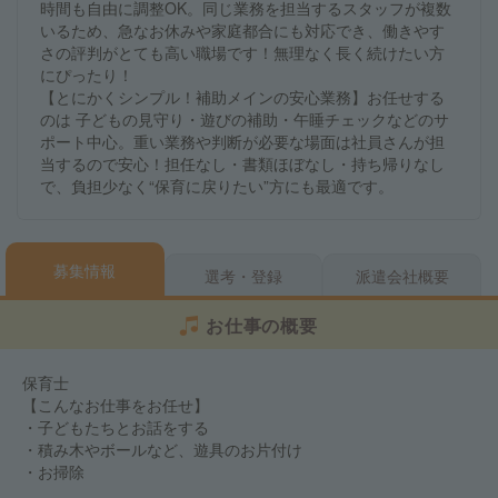
時間も自由に調整OK。同じ業務を担当するスタッフが複数
いるため、急なお休みや家庭都合にも対応でき、働きやす
さの評判がとても高い職場です！無理なく長く続けたい方
にぴったり！
【とにかくシンプル！補助メインの安心業務】お任せする
のは 子どもの見守り・遊びの補助・午睡チェックなどのサ
ポート中心。重い業務や判断が必要な場面は社員さんが担
当するので安心！担任なし・書類ほぼなし・持ち帰りなし
で、負担少なく“保育に戻りたい”方にも最適です。
募集情報
選考・登録
派遣会社概要
お仕事の概要
保育士
【こんなお仕事をお任せ】
・子どもたちとお話をする
・積み木やボールなど、遊具のお片付け
・お掃除