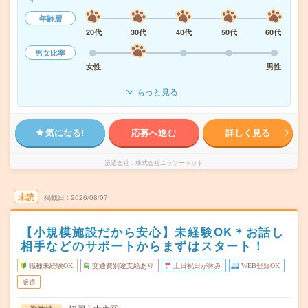
年齢層
20代
30代
40代
50代
60代
男女比率
女性
男性
もっと見る
気になる!
応募へ進む
詳しく見る
派遣会社
株式会社ニッソーネット
未読
掲載日
2026/08/07
【小規模施設だから安心】未経験OK＊お話し
相手などのサポートからまずはスタート！
職種未経験OK
交通費別途支給あり
土日祝日が休み
WEB登録OK
派遣