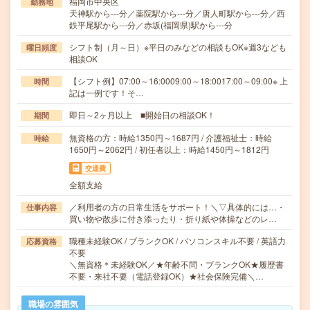
福岡市中央区
勤務地
天神駅から---分／薬院駅から---分／唐人町駅から---分／西
鉄平尾駅から---分／赤坂(福岡県)駅から---分
シフト制（月～日）※平日のみなどの相談もOK※週3なども
曜日頻度
相談OK
【シフト例】07:00～16:0009:00～18:0017:00～09:00※ 上
時間
記は一例です！そ…
即日～2ヶ月以上 ■開始日の相談OK！
期間
無資格の方：時給1350円～1687円 / 介護福祉士：時給
時給
1650円～2062円 / 初任者以上：時給1450円～1812円
交通費
全額支給
／利用者の方の日常生活をサポート！＼▽具体的には…・
仕事内容
買い物や散歩に付き添ったり・折り紙や体操などのレ…
職種未経験OK / ブランクOK / パソコンスキル不要 / 英語力
応募資格
不要
＼無資格＊未経験OK／★年齢不問・ブランクOK★履歴書
不要・来社不要（電話登録OK）★社会保険完備＼…
職場の雰囲気