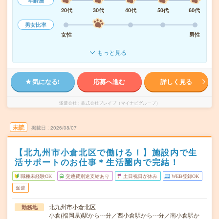
年齢層
20代
30代
40代
50代
60代
男女比率
女性
男性
もっと見る
気になる!
応募へ進む
詳しく見る
派遣会社
株式会社ブレイブ（マイナビグループ）
未読
掲載日
2026/08/07
【北九州市小倉北区で働ける！】施設内で生
活サポートのお仕事＊生活圏内で完結！
職種未経験OK
交通費別途支給あり
土日祝日が休み
WEB登録OK
派遣
北九州市小倉北区
勤務地
小倉(福岡県)駅から---分／西小倉駅から---分／南小倉駅か