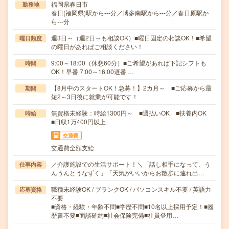
福岡県春日市
勤務地
春日(福岡県)駅から---分／博多南駅から---分／春日原駅か
ら---分
週3日～（週2日～も相談OK）■曜日固定の相談OK！■希望
曜日頻度
の曜日があればご相談ください！
9:00～18:00（休憩60分）■ご希望があれば下記シフトも
時間
OK！早番 7:00～16:00遅番 …
【8月中のスタートOK！急募！】2カ月～ ■ご応募から最
期間
短2～3日後に就業が可能です！
無資格未経験：時給1300円～ ■週払いOK ■扶養内OK
時給
■日収1万400円以上
交通費
交通費全額支給
／介護施設での生活サポート！＼「話し相手になって、う
仕事内容
んうんとうなずく」「天気がいいからお散歩に連れ出…
職種未経験OK / ブランクOK / パソコンスキル不要 / 英語力
応募資格
不要
■資格・経験・年齢不問■学歴不問■10名以上採用予定！■履
歴書不要■面談確約■社会保険完備■社員登用…