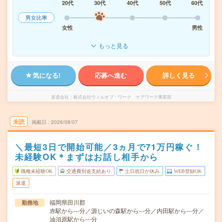
20代
30代
40代
50代
60代
男女比率
女性
男性
もっと見る
気になる!
応募へ進む
詳しく見る
派遣会社
株式会社ウィルオブ・ワーク ケアワーク事業部
未読
掲載日
2026/08/07
＼最短3日で開始可能／3ヵ月で71万円稼ぐ！
未経験OK＊まずはお話し相手から
職種未経験OK
交通費別途支給あり
土日祝日が休み
WEB登録OK
派遣
福岡県田川郡
勤務地
赤駅から---分／源じいの森駅から---分／内田駅から---分／
油須原駅から---分