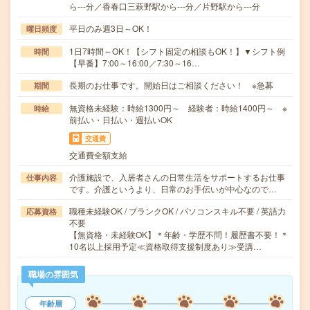
ら---分／香春口三萩野駅から---分／片野駅から---分
平日のみ週3日～OK！
曜日頻度
1日7時間～OK！【シフト固定の相談もOK！】▼シフト例
時間
【早番】7:00～16:00／7:30～16…
長期のお仕事です。開始日はご相談ください！ ※急募
期間
無資格未経験：時給1300円～ 経験者：時給1400円～ ※
時給
前払い・日払い・週払いOK
交通費
交通費全額支給
介護施設で、入居者さんの日常生活をサポートするお仕事
仕事内容
です。介護というより、日常のお手伝いが中心なので…
職種未経験OK / ブランクOK / パソコンスキル不要 / 英語力
応募資格
不要
【無資格・未経験OK】＊年齢・学歴不問！履歴書不要！＊
10名以上採用予定≪資格取得支援制度あり≫受講…
職場の雰囲気
年齢層