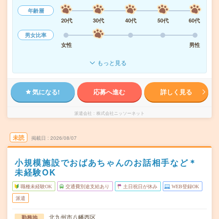
年齢層
20代
30代
40代
50代
60代
男女比率
女性
男性
もっと見る
気になる!
応募へ進む
詳しく見る
派遣会社
株式会社ニッソーネット
未読
掲載日
2026/08/07
小規模施設でおばあちゃんのお話相手など＊
未経験OK
職種未経験OK
交通費別途支給あり
土日祝日が休み
WEB登録OK
派遣
北九州市八幡西区
勤務地