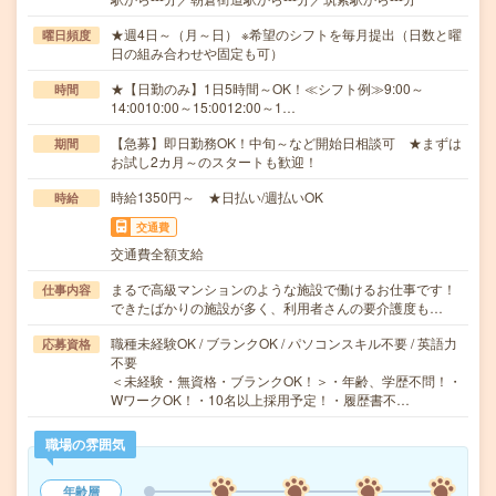
★週4日～（月～日） ※希望のシフトを毎月提出（日数と曜
曜日頻度
日の組み合わせや固定も可）
★【日勤のみ】1日5時間～OK！≪シフト例≫9:00～
時間
14:0010:00～15:0012:00～1…
【急募】即日勤務OK！中旬～など開始日相談可 ★まずは
期間
お試し2カ月～のスタートも歓迎！
時給1350円～ ★日払い/週払いOK
時給
交通費
交通費全額支給
まるで高級マンションのような施設で働けるお仕事です！
仕事内容
できたばかりの施設が多く、利用者さんの要介護度も…
職種未経験OK / ブランクOK / パソコンスキル不要 / 英語力
応募資格
不要
＜未経験・無資格・ブランクOK！＞・年齢、学歴不問！・
WワークOK！・10名以上採用予定！・履歴書不…
職場の雰囲気
年齢層