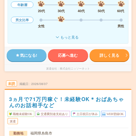
年齢層
20代
30代
40代
50代
60代
男女比率
女性
男性
もっと見る
気になる!
応募へ進む
詳しく見る
派遣会社
株式会社ニッソーネット
未読
掲載日
2026/08/07
3ヵ月で71万円稼ぐ！未経験OK＊おばあちゃ
んのお話相手など
職種未経験OK
交通費別途支給あり
土日祝日が休み
WEB登録OK
派遣
福岡県糸島市
勤務地