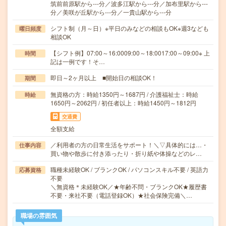
筑前前原駅から---分／波多江駅から---分／加布里駅から---
分／美咲が丘駅から---分／一貴山駅から---分
シフト制（月～日）※平日のみなどの相談もOK※週3なども
曜日頻度
相談OK
【シフト例】07:00～16:0009:00～18:0017:00～09:00※ 上
時間
記は一例です！そ…
即日～2ヶ月以上 ■開始日の相談OK！
期間
無資格の方：時給1350円～1687円 / 介護福祉士：時給
時給
1650円～2062円 / 初任者以上：時給1450円～1812円
交通費
全額支給
／利用者の方の日常生活をサポート！＼▽具体的には…・
仕事内容
買い物や散歩に付き添ったり・折り紙や体操などのレ…
職種未経験OK / ブランクOK / パソコンスキル不要 / 英語力
応募資格
不要
＼無資格＊未経験OK／★年齢不問・ブランクOK★履歴書
不要・来社不要（電話登録OK）★社会保険完備＼…
職場の雰囲気