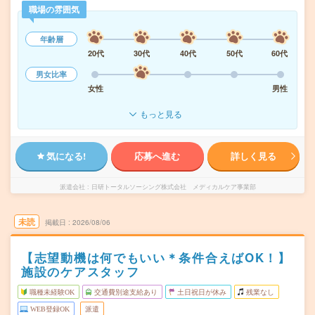
職場の雰囲気
年齢層
20代
30代
40代
50代
60代
男女比率
女性
男性
もっと見る
気になる!
応募へ進む
詳しく見る
派遣会社
日研トータルソーシング株式会社 メディカルケア事業部
未読
掲載日
2026/08/06
【志望動機は何でもいい＊条件合えばOK！】
施設のケアスタッフ
職種未経験OK
交通費別途支給あり
土日祝日が休み
残業なし
WEB登録OK
派遣