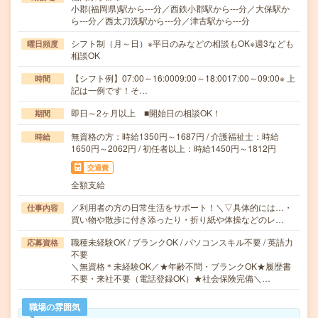
小郡(福岡県)駅から---分／西鉄小郡駅から---分／大保駅か
ら---分／西太刀洗駅から---分／津古駅から---分
シフト制（月～日）※平日のみなどの相談もOK※週3なども
曜日頻度
相談OK
【シフト例】07:00～16:0009:00～18:0017:00～09:00※ 上
時間
記は一例です！そ…
即日～2ヶ月以上 ■開始日の相談OK！
期間
無資格の方：時給1350円～1687円 / 介護福祉士：時給
時給
1650円～2062円 / 初任者以上：時給1450円～1812円
交通費
全額支給
／利用者の方の日常生活をサポート！＼▽具体的には…・
仕事内容
買い物や散歩に付き添ったり・折り紙や体操などのレ…
職種未経験OK / ブランクOK / パソコンスキル不要 / 英語力
応募資格
不要
＼無資格＊未経験OK／★年齢不問・ブランクOK★履歴書
不要・来社不要（電話登録OK）★社会保険完備＼…
職場の雰囲気