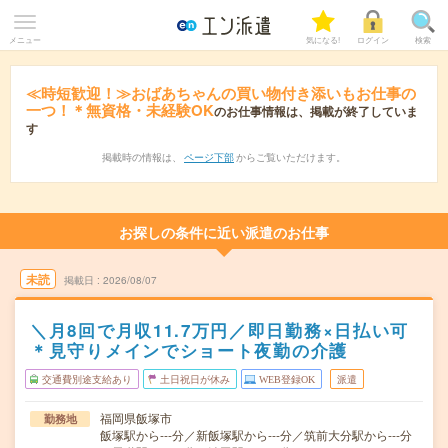
メニュー
気になる!
ログイン
検索
≪時短歓迎！≫おばあちゃんの買い物付き添いもお仕事の
一つ！＊無資格・未経験OK
のお仕事情報は、掲載が終了していま
す
掲載時の情報は、
ページ下部
からご覧いただけます。
お探しの条件に近い派遣のお仕事
未読
掲載日
2026/08/07
＼月8回で月収11.7万円／即日勤務×日払い可
＊見守りメインでショート夜勤の介護
交通費別途支給あり
土日祝日が休み
WEB登録OK
派遣
福岡県飯塚市
勤務地
飯塚駅から---分／新飯塚駅から---分／筑前大分駅から---分