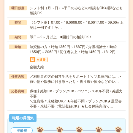
シフト制（月～日）※平日のみなどの相談もOK※週3なども
曜日頻度
相談OK
【シフト例】07:00～16:0009:00～18:0017:00～09:00※ 上
時間
記は一例です！そ…
即日～2ヶ月以上 ■開始日の相談OK！
期間
無資格の方：時給1350円～1687円 / 介護福祉士：時給
時給
1650円～2062円 / 初任者以上：時給1450円～1812円
交通費
全額支給
／利用者の方の日常生活をサポート！＼▽具体的には…・
仕事内容
買い物や散歩に付き添ったり・折り紙や体操などのレ…
職種未経験OK / ブランクOK / パソコンスキル不要 / 英語力
応募資格
不要
＼無資格＊未経験OK／★年齢不問・ブランクOK★履歴書
不要・来社不要（電話登録OK）★社会保険完備＼…
職場の雰囲気
年齢層