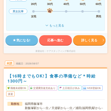
20代
30代
40代
50代
60代
男女比率
女性
男性
もっと見る
気になる!
応募へ進む
詳しく見る
派遣会社
ケアスタッフィング株式会社
未読
掲載日
2026/08/07
【16時までもOK!】食事の準備など＊時給
1300円～
職種未経験OK
交通費別途支給あり
土日祝日が休み
WEB登録OK
派遣
福岡県飯塚市
勤務地
新飯塚駅から---分／天道駅から---分／浦田(福岡県)駅から--