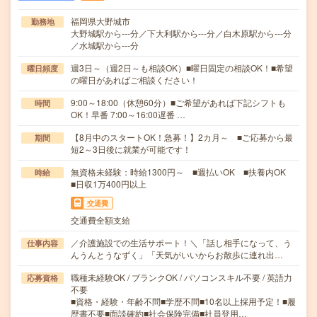
福岡県大野城市
勤務地
大野城駅から---分／下大利駅から---分／白木原駅から---分
／水城駅から---分
週3日～（週2日～も相談OK）■曜日固定の相談OK！■希望
曜日頻度
の曜日があればご相談ください！
9:00～18:00（休憩60分）■ご希望があれば下記シフトも
時間
OK！早番 7:00～16:00遅番 …
【8月中のスタートOK！急募！】2カ月～ ■ご応募から最
期間
短2～3日後に就業が可能です！
無資格未経験：時給1300円～ ■週払いOK ■扶養内OK
時給
■日収1万400円以上
交通費
交通費全額支給
／介護施設での生活サポート！＼「話し相手になって、う
仕事内容
んうんとうなずく」「天気がいいからお散歩に連れ出…
職種未経験OK / ブランクOK / パソコンスキル不要 / 英語力
応募資格
不要
■資格・経験・年齢不問■学歴不問■10名以上採用予定！■履
歴書不要■面談確約■社会保険完備■社員登用…