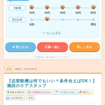
年齢層
20代
30代
40代
50代
60代
男女比率
女性
男性
もっと見る
気になる!
応募へ進む
詳しく見る
派遣会社
株式会社ニッソーネット
未読
掲載日
2026/08/06
【志望動機は何でもいい＊条件合えばOK！】
施設のケアスタッフ
職種未経験OK
交通費別途支給あり
土日祝日が休み
残業なし
WEB登録OK
派遣