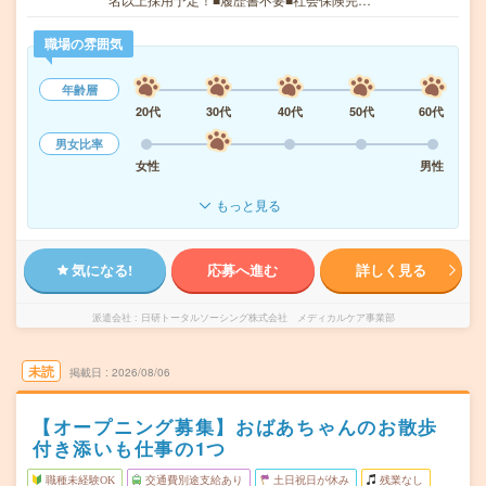
職場の雰囲気
年齢層
20代
30代
40代
50代
60代
男女比率
女性
男性
もっと見る
気になる!
応募へ進む
詳しく見る
派遣会社
日研トータルソーシング株式会社 メディカルケア事業部
未読
掲載日
2026/08/06
【オープニング募集】おばあちゃんのお散歩
付き添いも仕事の1つ
職種未経験OK
交通費別途支給あり
土日祝日が休み
残業なし