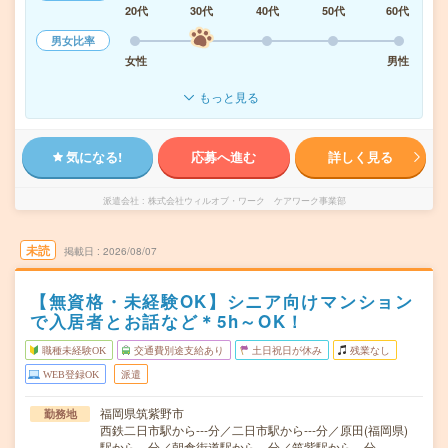
20代
30代
40代
50代
60代
男女比率
女性
男性
もっと見る
気になる!
応募へ進む
詳しく見る
派遣会社
株式会社ウィルオブ・ワーク ケアワーク事業部
未読
掲載日
2026/08/07
【無資格・未経験OK】シニア向けマンション
で入居者とお話など＊5h～OK！
職種未経験OK
交通費別途支給あり
土日祝日が休み
残業なし
WEB登録OK
派遣
福岡県筑紫野市
勤務地
西鉄二日市駅から---分／二日市駅から---分／原田(福岡県)
駅から---分／朝倉街道駅から---分／筑紫駅から---分