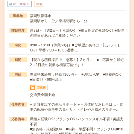
WEB登録OK
派遣
福岡県福津市
勤務地
福間駅から---分／東福間駅から---分
週3日～（週2日～も相談OK）■曜日固定の相談OK！■希望
曜日頻度
の曜日があればご相談ください！
9:00～18:00（休憩60分）■ご希望があれば下記シフトも
時間
OK！早番 7:00～16:00遅番 …
【現在も積極採用中！急募！】2カ月～ ■ご応募から最短
期間
2～3日後の就業も相談可能です！
無資格未経験：時給1300円～ ■週払いOK ■扶養内OK
時給
■日収1万400円以上
交通費
交通費全額支給
≪介護施設での生活サポート≫▽具体的なお仕事は…・食
仕事内容
事の配膳や食事中の見守り・トイレやお風呂のサポー…
職種未経験OK / ブランクOK / パソコンスキル不要 / 英語力
応募資格
不要
■無資格・未経験OK！■年齢・学歴不問！ブランクOK!■10
名以上採用予定！■履歴書不要■社会保険完…