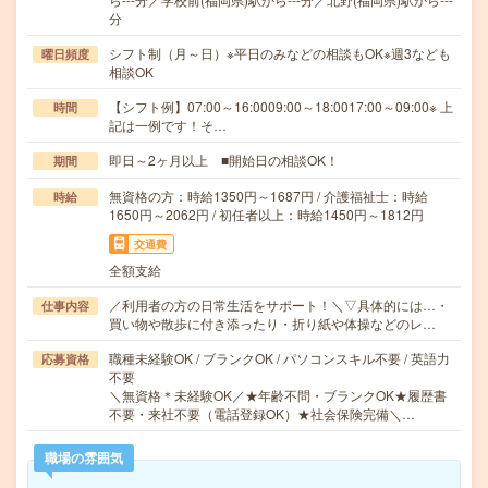
分
シフト制（月～日）※平日のみなどの相談もOK※週3なども
曜日頻度
相談OK
【シフト例】07:00～16:0009:00～18:0017:00～09:00※ 上
時間
記は一例です！そ…
即日～2ヶ月以上 ■開始日の相談OK！
期間
無資格の方：時給1350円～1687円 / 介護福祉士：時給
時給
1650円～2062円 / 初任者以上：時給1450円～1812円
交通費
全額支給
／利用者の方の日常生活をサポート！＼▽具体的には…・
仕事内容
買い物や散歩に付き添ったり・折り紙や体操などのレ…
職種未経験OK / ブランクOK / パソコンスキル不要 / 英語力
応募資格
不要
＼無資格＊未経験OK／★年齢不問・ブランクOK★履歴書
不要・来社不要（電話登録OK）★社会保険完備＼…
職場の雰囲気