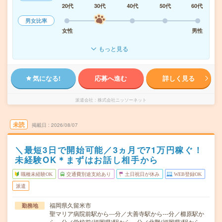
20代
30代
40代
50代
60代
男女比率
女性
男性
もっと見る
気になる!
応募へ進む
詳しく見る
派遣会社
株式会社ニッソーネット
未読
掲載日
2026/08/07
＼最短3日で開始可能／3ヵ月で71万円稼ぐ！
未経験OK＊まずはお話し相手から
職種未経験OK
交通費別途支給あり
土日祝日が休み
WEB登録OK
派遣
福岡県久留米市
勤務地
聖マリア病院前駅から---分／大善寺駅から---分／櫛原駅か
ら---分／学校前(福岡県)駅から---分／北野(福岡県)駅から---