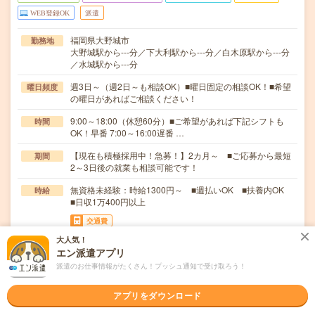
WEB登録OK
派遣
福岡県大野城市
勤務地
大野城駅から---分／下大利駅から---分／白木原駅から---分
／水城駅から---分
週3日～（週2日～も相談OK）■曜日固定の相談OK！■希望
曜日頻度
の曜日があればご相談ください！
9:00～18:00（休憩60分）■ご希望があれば下記シフトも
時間
OK！早番 7:00～16:00遅番 …
【現在も積極採用中！急募！】2カ月～ ■ご応募から最短
期間
2～3日後の就業も相談可能です！
無資格未経験：時給1300円～ ■週払いOK ■扶養内OK
時給
■日収1万400円以上
交通費
交通費全額支給
大人気！
エン派遣アプリ
≪介護施設での生活サポート≫▽具体的なお仕事は…・食
仕事内容
派遣のお仕事情報がたくさん！プッシュ通知で受け取ろう！
事の配膳や食事中の見守り・トイレやお風呂のサポー…
職種未経験OK / ブランクOK / パソコンスキル不要 / 英語力
アプリをダウンロード
応募資格
不要