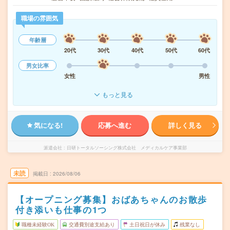
職場の雰囲気
年齢層
20代
30代
40代
50代
60代
男女比率
女性
男性
もっと見る
気になる!
応募へ進む
詳しく見る
派遣会社
日研トータルソーシング株式会社 メディカルケア事業部
未読
掲載日
2026/08/06
【オープニング募集】おばあちゃんのお散歩
付き添いも仕事の1つ
職種未経験OK
交通費別途支給あり
土日祝日が休み
残業なし