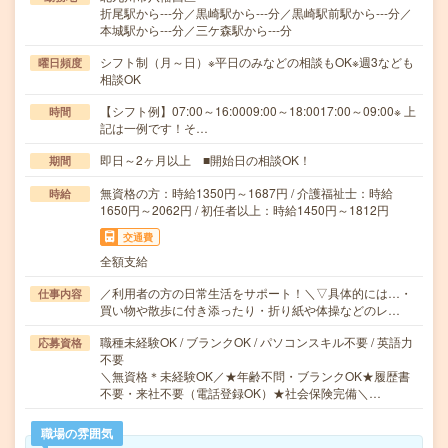
折尾駅から---分／黒崎駅から---分／黒崎駅前駅から---分／
本城駅から---分／三ケ森駅から---分
シフト制（月～日）※平日のみなどの相談もOK※週3なども
曜日頻度
相談OK
【シフト例】07:00～16:0009:00～18:0017:00～09:00※ 上
時間
記は一例です！そ…
即日～2ヶ月以上 ■開始日の相談OK！
期間
無資格の方：時給1350円～1687円 / 介護福祉士：時給
時給
1650円～2062円 / 初任者以上：時給1450円～1812円
交通費
全額支給
／利用者の方の日常生活をサポート！＼▽具体的には…・
仕事内容
買い物や散歩に付き添ったり・折り紙や体操などのレ…
職種未経験OK / ブランクOK / パソコンスキル不要 / 英語力
応募資格
不要
＼無資格＊未経験OK／★年齢不問・ブランクOK★履歴書
不要・来社不要（電話登録OK）★社会保険完備＼…
職場の雰囲気