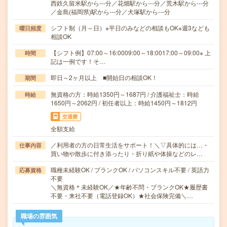
西鉄久留米駅から---分／花畑駅から---分／荒木駅から---分
／金島(福岡県)駅から---分／犬塚駅から---分
シフト制（月～日）※平日のみなどの相談もOK※週3なども
曜日頻度
相談OK
【シフト例】07:00～16:0009:00～18:0017:00～09:00※ 上
時間
記は一例です！そ…
即日～2ヶ月以上 ■開始日の相談OK！
期間
無資格の方：時給1350円～1687円 / 介護福祉士：時給
時給
1650円～2062円 / 初任者以上：時給1450円～1812円
交通費
全額支給
／利用者の方の日常生活をサポート！＼▽具体的には…・
仕事内容
買い物や散歩に付き添ったり・折り紙や体操などのレ…
職種未経験OK / ブランクOK / パソコンスキル不要 / 英語力
応募資格
不要
＼無資格＊未経験OK／★年齢不問・ブランクOK★履歴書
不要・来社不要（電話登録OK）★社会保険完備＼…
職場の雰囲気