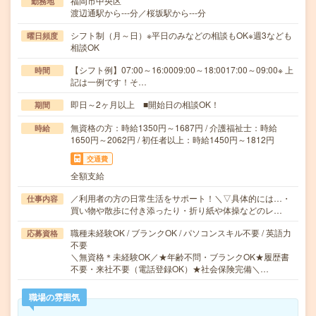
福岡市中央区
勤務地
渡辺通駅から---分／桜坂駅から---分
シフト制（月～日）※平日のみなどの相談もOK※週3なども
曜日頻度
相談OK
【シフト例】07:00～16:0009:00～18:0017:00～09:00※ 上
時間
記は一例です！そ…
即日～2ヶ月以上 ■開始日の相談OK！
期間
無資格の方：時給1350円～1687円 / 介護福祉士：時給
時給
1650円～2062円 / 初任者以上：時給1450円～1812円
交通費
全額支給
／利用者の方の日常生活をサポート！＼▽具体的には…・
仕事内容
買い物や散歩に付き添ったり・折り紙や体操などのレ…
職種未経験OK / ブランクOK / パソコンスキル不要 / 英語力
応募資格
不要
＼無資格＊未経験OK／★年齢不問・ブランクOK★履歴書
不要・来社不要（電話登録OK）★社会保険完備＼…
職場の雰囲気