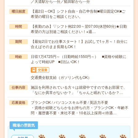
／天道駅から---分／鯰田駅から---分
【週2日～OK】シフト自由・自己申告制■曜日固定OK■ご
曜日頻度
希望の曜日をご相談ください。
【夜勤のみ】▽シフト例22:00～翌07:00(休憩60分)★日勤
時間
希望の方は別途ご相談ください！※週…
【最短2日でお仕事スタート！】お試しで1ヶ月～！自分に
期間
合えばそのまま長期もOK！
日収1万4725円～（日勤時給1550円～） ■資格や経験に
時給
よって時給UP ■日払いOK！
交通費
交通費全額支給（ガソリン代もOK）
施設を利用されている方々は就寝中ですので各お部屋で、
仕事内容
「なにか異常がないか？」「ちゃんと眠れているか？…
ブランクOK / パソコンスキル不要 / 英語力不要
応募資格
・資格か経験どちらかをお持ちの方・ブランクOK・年齢不
問・履歴書不要・来社不要・10名以上採用≪待遇…
職場の雰囲気