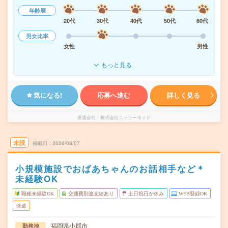
年齢層
20代
30代
40代
50代
60代
男女比率
女性
男性
もっと見る
気になる!
応募へ進む
詳しく見る
派遣会社
株式会社ニッソーネット
未読
掲載日
2026/08/07
小規模施設でおばあちゃんのお話相手など＊
未経験OK
職種未経験OK
交通費別途支給あり
土日祝日が休み
WEB登録OK
派遣
福岡県小郡市
勤務地