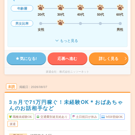
年齢層
20代
30代
40代
50代
60代
男女比率
女性
男性
もっと見る
気になる!
応募へ進む
詳しく見る
派遣会社
株式会社ニッソーネット
未読
掲載日
2026/08/07
3ヵ月で71万円稼ぐ！未経験OK＊おばあちゃ
んのお話相手など
職種未経験OK
交通費別途支給あり
土日祝日が休み
WEB登録OK
派遣