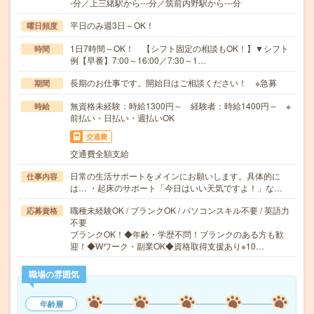
-分／上三緒駅から---分／筑前内野駅から---分
平日のみ週3日～OK！
曜日頻度
1日7時間～OK！ 【シフト固定の相談もOK！】▼シフト
時間
例【早番】7:00～16:00／7:30～1…
長期のお仕事です。開始日はご相談ください！ ※急募
期間
無資格未経験：時給1300円～ 経験者：時給1400円～ ※
時給
前払い・日払い・週払いOK
交通費
交通費全額支給
日常の生活サポートをメインにお願いします。具体的に
仕事内容
は… ・起床のサポート「今日はいい天気ですよ！」な…
職種未経験OK / ブランクOK / パソコンスキル不要 / 英語力
応募資格
不要
ブランクOK！◆年齢・学歴不問！ブランクのある方も歓
迎！◆Wワーク・副業OK◆資格取得支援あり※10…
職場の雰囲気
年齢層