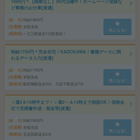
1800円＊【残業なし】30代活躍中！ホームページ登録な
ど事務のお仕事[派遣]
給 与
時給1800円
交通費
全額支給
気になる!
勤務地
一之江駅徒歩1分駅直結！
時給1750円＊完全在宅！KADOKAWA！書籍データに関
わるデータ入力[派遣]
給 与
時給1750円
交通費
全額支給
気になる!
勤務地
飯田橋駅徒歩3分、九段下駅徒歩7分
＜週3＆15時半まで！＞週2～＆13時まで相談OK！保険会
社で見積書作成・発送等[派遣]
給 与
時給1800円
交通費
全額支給
気になる!
勤務地
五反田駅徒歩2分