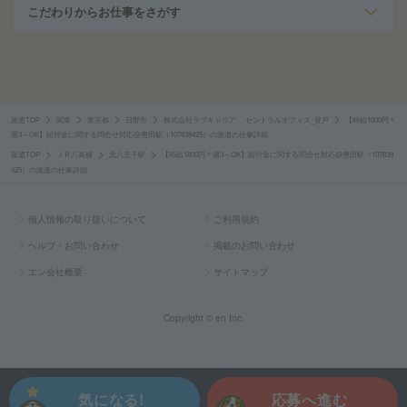
こだわりからお仕事をさがす
派遣TOP
関東
東京都
日野市
株式会社ラブキャリア セントラルオフィス_登戸
【時給1800円＊
週3～OK】給付金に関する問合せ対応@豊田駅（107838425）の派遣の仕事詳細
派遣TOP
ＪＲ八高線
北八王子駅
【時給1800円＊週3～OK】給付金に関する問合せ対応@豊田駅（107838
425）の派遣の仕事詳細
個人情報の取り扱いについて
ご利用規約
ヘルプ・お問い合わせ
掲載のお問い合わせ
エン会社概要
サイトマップ
Copyright © en Inc.
気になる!
応募へ進む