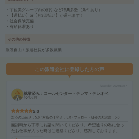
・宇佐美グループ内の割引など特典多数（条件あり）
・【週払い】or【月3回払い】が選べます！
・社会保険完備
・有給休暇あり
その他の特徴
服装自由 / 派遣社員が多数就業
この派遣会社に登録した方の声
投稿時期
2025年05月
就業済み：コールセンター・テレマ・テレオペ
40代女性
5.0
対応の迅速さ
5.0
対応の丁寧さ
5.0
フォロー・研修の充実度
5.0
面談時から丁寧にお話を聞いてくださり、希望通りの私に合っ
たお仕事が入った時はご連絡くださり、感謝しております。