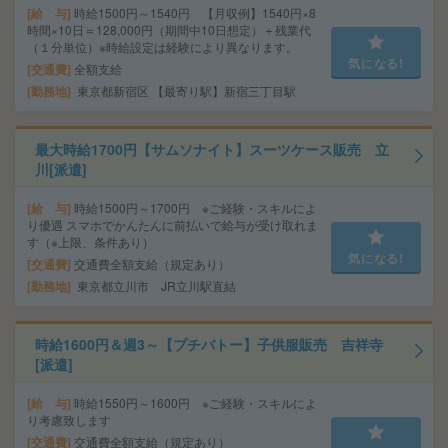
給 与
時給1500円～1540円 【月収例】1540円×8
時間×10日＝128,000円（期間中10日想定）＋残業代
（１分単位）※時給設定は経験により異なります。
気になる!
交通費
全額支給
勤務地
東京都新宿区 【最寄り駅】新宿三丁目駅
最大時給1700円【サムソナイト】スーツケース販売 立
川[派遣]
給 与
時給1500円～1700円 ※ご経験・スキルによ
り優遇 スマホでかんたんに前払いで給与が受け取れま
す（※上限、条件あり）
気になる!
交通費
交通費全額支給（規定あり）
勤務地
東京都立川市 JR立川駅直結
時給1600円＆週3～【プチバトー】子供服販売 吉祥寺
[派遣]
給 与
時給1550円～1600円 ※ご経験・スキルによ
り考慮致します
交通費
交通費全額支給（規定あり）