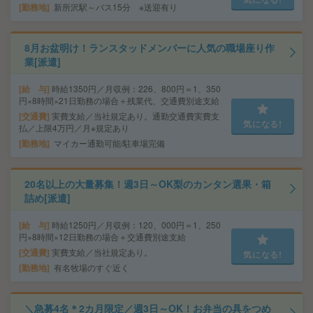
勤務地
新所沢駅～バス15分 ※送迎有り
8月お盆明け！ランスタッドメンバーに人気の職場座り作
業[派遣]
給 与
時給1350円／月収例：226、800円＝1、350
円×8時間×21日勤務の場合＋残業代、交通費別途支給
交通費
実費支給／当社規定あり。通勤交通費実費支
気になる!
払／上限4万円／月※規定あり
勤務地
マイカー通勤可能/駐車場完備
20名以上の大量募集！週3日～OK梨のカンタン選果・箱
詰め[派遣]
給 与
時給1250円／月収例：120、000円＝1、250
円×8時間×12日勤務の場合＋交通費別途支給
交通費
実費支給／当社規定あり。
気になる!
勤務地
有名牧場のすぐ近く
＼急募4名＊2カ月限定／週3日～OK！お弁当の具をつめ