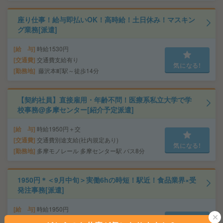
座り仕事！給与即払いOK！高時給！土日休み！マスキン
グ業務[派遣]
給 与
時給1530円
交通費
交通費支給有り
気になる!
勤務地
藤沢本町駅～徒歩14分
【契約社員】直接雇用・年齢不問！医療系私立大学で学
校事務@多摩センター[紹介予定派遣]
給 与
時給1950円＋交
交通費
交通費別途支給(社内規定あり)
気になる!
勤務地
多摩モノレール 多摩センター駅 バス8分
1950円＊＜9月中旬＞実働6hの時短！駅近！食品業界×受
発注事務[派遣]
給 与
時給1950円
交通費
全額支給