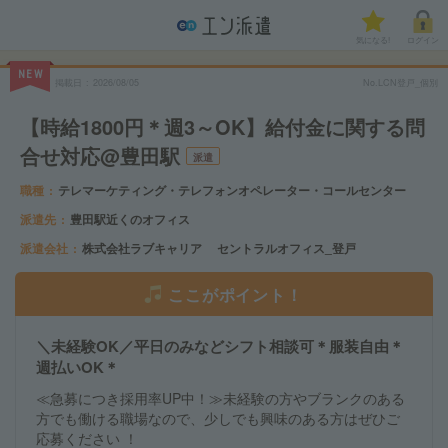
気になる!
ログイン
NEW
掲載日
2026/08/05
No.LCN登戸_個別
【時給1800円＊週3～OK】給付金に関する問
合せ対応@豊田駅
派遣
職種
テレマーケティング・テレフォンオペレーター・コールセンター
派遣先
豊田駅近くのオフィス
派遣会社
株式会社ラブキャリア セントラルオフィス_登戸
ここがポイント！
＼未経験OK／平日のみなどシフト相談可＊服装自由＊
週払いOK＊
≪急募につき採用率UP中！≫未経験の方やブランクのある
方でも働ける職場なので、少しでも興味のある方はぜひご
応募ください ！