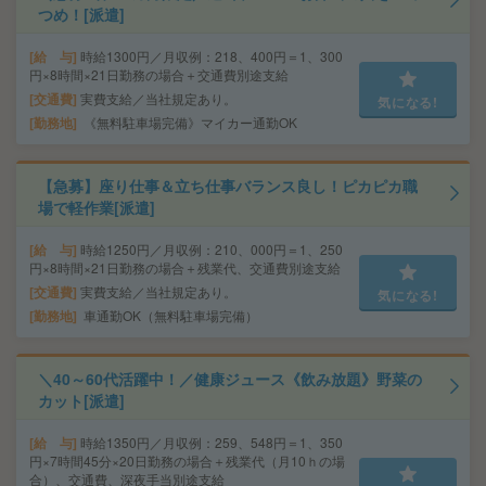
つめ！[派遣]
給 与
時給1300円／月収例：218、400円＝1、300
円×8時間×21日勤務の場合＋交通費別途支給
交通費
実費支給／当社規定あり。
気になる!
勤務地
《無料駐車場完備》マイカー通勤OK
【急募】座り仕事＆立ち仕事バランス良し！ピカピカ職
場で軽作業[派遣]
給 与
時給1250円／月収例：210、000円＝1、250
円×8時間×21日勤務の場合＋残業代、交通費別途支給
交通費
実費支給／当社規定あり。
気になる!
勤務地
車通勤OK（無料駐車場完備）
＼40～60代活躍中！／健康ジュース《飲み放題》野菜の
カット[派遣]
給 与
時給1350円／月収例：259、548円＝1、350
円×7時間45分×20日勤務の場合＋残業代（月10ｈの場
合）、交通費、深夜手当別途支給