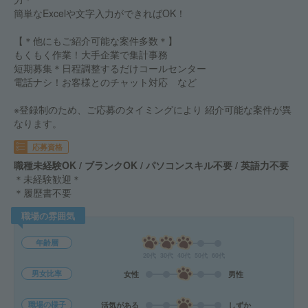
簡単なExcelや文字入力ができればOK！
【＊他にもご紹介可能な案件多数＊】
もくもく作業！大手企業で集計事務
短期募集＊日程調整するだけコールセンター
電話ナシ！お客様とのチャット対応 など
※登録制のため、ご応募のタイミングにより 紹介可能な案件が異
なります。
応募資格
職種未経験OK / ブランクOK / パソコンスキル不要 / 英語力不要
＊未経験歓迎＊
＊履歴書不要
職場の雰囲気
年齢層
20代
30代
40代
50代
60代
男女比率
女性
男性
職場の様子
活気がある
しずか