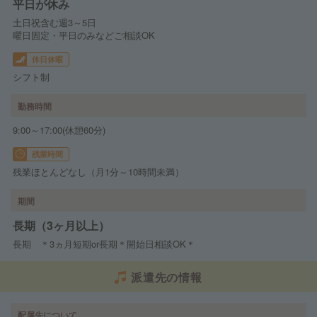
平日が休み
土日祝含む週3～5日
曜日固定・平日のみなどご相談OK
休日休暇
シフト制
勤務時間
9:00～17:00(休憩60分)
残業時間
残業ほとんどなし（月1分～10時間未満）
期間
長期（3ヶ月以上）
長期 ＊3ヵ月短期or長期＊開始日相談OK＊
派遣先の情報
配属先について