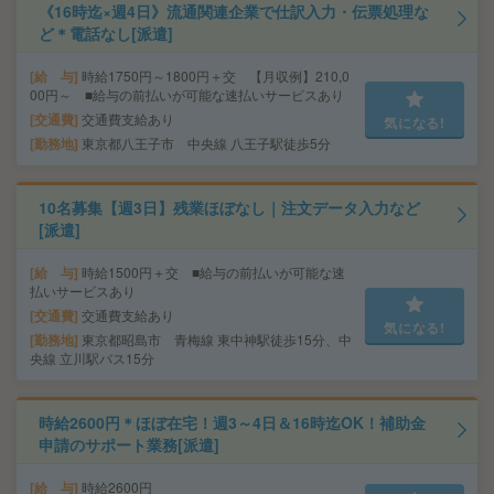
《16時迄×週4日》流通関連企業で仕訳入力・伝票処理な
ど＊電話なし[派遣]
給 与
時給1750円～1800円＋交 【月収例】210,0
00円～ ■給与の前払いが可能な速払いサービスあり
交通費
交通費支給あり
気になる!
勤務地
東京都八王子市 中央線 八王子駅徒歩5分
10名募集【週3日】残業ほぼなし｜注文データ入力など
[派遣]
給 与
時給1500円＋交 ■給与の前払いが可能な速
払いサービスあり
交通費
交通費支給あり
気になる!
勤務地
東京都昭島市 青梅線 東中神駅徒歩15分、中
央線 立川駅バス15分
時給2600円＊ほぼ在宅！週3～4日＆16時迄OK！補助金
申請のサポート業務[派遣]
給 与
時給2600円