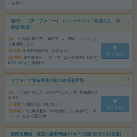
（徒歩1分）
週3日～【ティファニー】コンシェルジュ／販売なし 表
参道[派遣]
給 与
時給1500円～1600円 ※ご経験・スキルによ
り考慮致します
交通費
交通費全額支給（規定あり）
気になる!
勤務地
東京都港区 【ティファニー表参道】表参道
駅A2出口より徒歩1分
サファイア製造業務/時給1630円[派遣]
給 与
時給1630円 日額平均1万4540円/月額29万6
301円
交通費
交通費支給（規定あり）
気になる!
勤務地
JR京浜東北線「本郷台駅」より徒歩5分 ★
バイク・自転車通勤OK
産業用機械・装置の製造/時給2100円/日勤/土日休み[派遣]