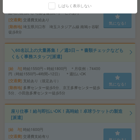
しばらく表示しない
給 与
時給1700円＋交 【月収例】170,000円～ ■
給与の前払いが可能な速払いサービスあり
交通費
交通費支給あり
気になる!
勤務地
埼玉県川口市 埼玉スタジアム線 南鳩ヶ谷駅
徒歩8分
＼60名以上の大量募集！／週3日～＊書類チェックなども
くもく事務スタッフ[派遣]
給 与
時給1550円～時給1800円 ＊月収例：74400
円（時給1550円×4時間×12日） ＊週払いOK
交通費
支給あり（規定あり）
気になる!
勤務地
多摩センター徒歩5分、京王多摩センター徒歩
5分、小田急多摩センター徒歩5分
座り仕事！給与即払いOK！高時給！卓球ラケットの製造
[派遣]
給 与
時給1600円
交通費
交通費支給有り
気になる!