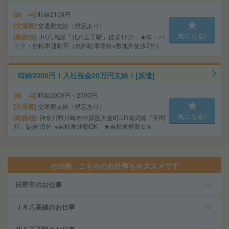
給 与
時給2100円
交通費
交通費支給（規定あり）
気になる!
勤務地
JR八高線「北八王子駅」徒歩15分 ★車・バ
イク・自転車通勤可（無料駐車場有※敷地外徒歩5分）
時給2000円！入社祝金20万円支給！[派遣]
給 与
時給2000円～2500円
交通費
交通費支給（規定あり）
気になる!
勤務地
神奈川県川崎市中原区大倉町/JR南武線「平間
駅」徒歩15分 ※自転車通勤OK ★自転車通勤ＯＫ
その他、こちらのお仕事もオススメです
日野市のお仕事
ＪＲ八高線のお仕事