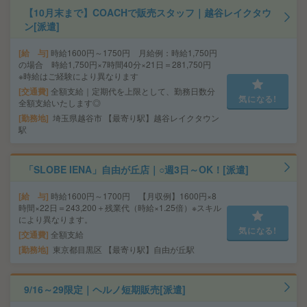
【10月末まで】COACHで販売スタッフ｜越谷レイクタウ
ン[派遣]
給 与
時給1600円～1750円 月給例：時給1,750円
の場合 時給1,750円×7時間40分×21日＝281,750円
※時給はご経験により異なります
交通費
全額支給｜定期代を上限として、勤務日数分
気になる!
全額支給いたします◎
勤務地
埼玉県越谷市 【最寄り駅】越谷レイクタウン
駅
「SLOBE IENA」自由が丘店｜○週3日～OK！[派遣]
給 与
時給1600円～1700円 【月収例】1600円×8
時間×22日＝243,200＋残業代（時給×1.25倍）※スキル
により異なります。
気になる!
交通費
全額支給
勤務地
東京都目黒区 【最寄り駅】自由が丘駅
9/16～29限定｜ヘルノ短期販売[派遣]