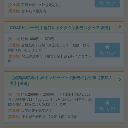
気になる!
交通費
実費支給／当社規定あり。
勤務地
無料駐車場完備
COACH(コーチ)｜越谷レイクタウン販売スタッフ[派遣]
給 与
時給1600円～1670円
交通費
全額支給｜定期代を上限として、勤務日数分
全額支給いたします◎
気になる!
勤務地
埼玉県越谷市 【最寄り駅】越谷レイクタウン
駅
【短期高時給○】紳士レザーバッグ販売のお仕事【東京大
丸】[派遣]
給 与
時給2000円～2000円 【月収例】時給2,000
円×7.5時間×7日＝105,000円 ※月収例は一例です。勤
務時間や日数等により変動いたします。
気になる!
交通費
☆交通費全額支給！
勤務地
東京都千代田区 【最寄り駅】東京駅