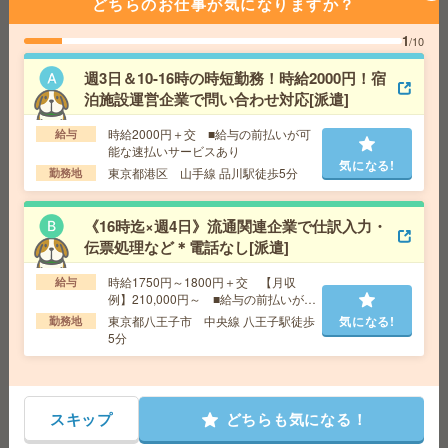
どちらのお仕事が気になりますか？
気になる!
勤務地
有楽町駅徒歩8分、京橋駅徒歩5分 ※宝町駅徒
歩5分、銀座一丁目駅徒歩2分、銀座駅徒歩10分
1
/10
週3日＆10-16時の時短勤務！時給2000円！宿
1750円＊【図書館や博物館が好きなかたへ】本に囲まれ
泊施設運営企業で問い合わせ対応[派遣]
てお仕事＊事務[派遣]
時給2000円＋交 ■給与の前払いが可
給与
給 与
時給1750円 月収例 245,000円
能な速払いサービスあり
気になる!
交通費
全額支給
東京都港区 山手線 品川駅徒歩5分
勤務地
気になる!
勤務地
東所沢駅徒歩10分、所沢駅民間バス12分
《16時迄×週4日》流通関連企業で仕訳入力・
伝票処理など＊電話なし[派遣]
【9月！】みずほ台駅すぐ！未経験OK！マニュアル完
備！カンタン事務[派遣]
時給1750円～1800円＋交 【月収
給与
例】210,000円～ ■給与の前払いが可
給 与
時給1450円 月収例 217,500円
能な速払いサービスあり
東京都八王子市 中央線 八王子駅徒歩
気になる!
勤務地
交通費
全額支給
5分
気になる!
勤務地
みずほ台駅徒歩1分
＜15時まで勤務＞時給1700円＊残業少！メーカーで伝票
スキップ
どちらも気になる！
の仕訳など[派遣]