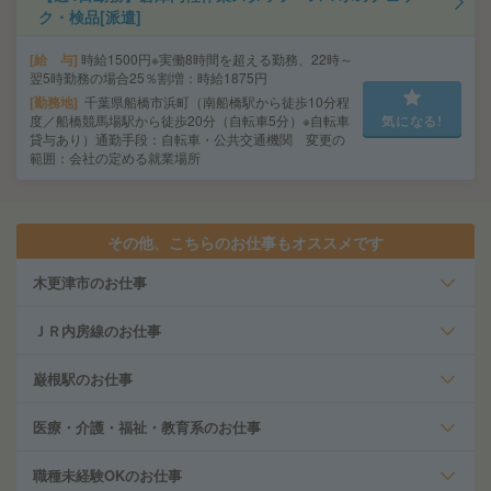
ク・検品[派遣]
給 与
時給1500円※実働8時間を超える勤務、22時～
翌5時勤務の場合25％割増：時給1875円
勤務地
千葉県船橋市浜町（南船橋駅から徒歩10分程
度／船橋競馬場駅から徒歩20分（自転車5分）※自転車
気になる!
貸与あり）通勤手段：自転車・公共交通機関 変更の
範囲：会社の定める就業場所
その他、こちらのお仕事もオススメです
木更津市のお仕事
ＪＲ内房線のお仕事
巌根駅のお仕事
医療・介護・福祉・教育系のお仕事
職種未経験OKのお仕事