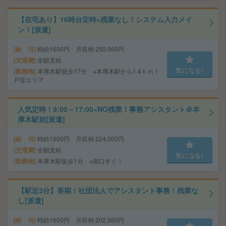
【在宅あり】16時台定時×残業なし！システム入力メイ
ン！[派遣]
給 与
時給1600円 月収例 250,560円
交通費
全額支給
気になる!
勤務地
本厚木駅徒歩17分 ※本厚木駅から1.4ｋｍ！
戸室エリア
人気定時！9:00～17:00×NO残業！事務アシスタント＠本
厚木駅前[派遣]
給 与
時給1600円 月収例 224,000円
交通費
全額支給
気になる!
勤務地
本厚木駅徒歩1分 ※南口すぐ！
【駅近3分】長期！社団法人でアシスタント事務！残業な
し[派遣]
給 与
時給1600円 月収例 202,560円