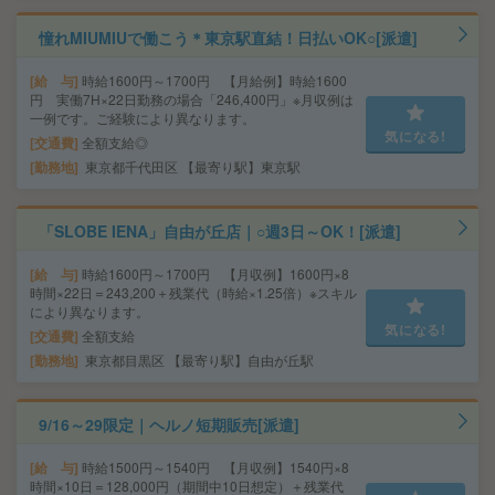
憧れMIUMIUで働こう＊東京駅直結！日払いOK○[派遣]
給 与
時給1600円～1700円 【月給例】時給1600
円 実働7H×22日勤務の場合「246,400円」※月収例は
一例です。ご経験により異なります。
気になる!
交通費
全額支給◎
勤務地
東京都千代田区 【最寄り駅】東京駅
「SLOBE IENA」自由が丘店｜○週3日～OK！[派遣]
給 与
時給1600円～1700円 【月収例】1600円×8
時間×22日＝243,200＋残業代（時給×1.25倍）※スキル
により異なります。
気になる!
交通費
全額支給
勤務地
東京都目黒区 【最寄り駅】自由が丘駅
9/16～29限定｜ヘルノ短期販売[派遣]
給 与
時給1500円～1540円 【月収例】1540円×8
時間×10日＝128,000円（期間中10日想定）＋残業代