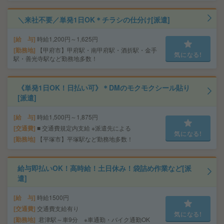
＼来社不要／単発1日OK＊チラシの仕分け[派遣]
給 与
時給1,200円～1,625円
勤務地
【甲府市】甲府駅・南甲府駅・酒折駅・金手
気になる!
駅・善光寺駅など勤務地多数！
《単発1日OK！日払い可》＊DMのモクモクシール貼り
[派遣]
給 与
時給1,500円～1,875円
交通費
■ 交通費規定内支給 ※派遣先による
気になる!
勤務地
【平塚市】平塚駅など勤務地多数！
給与即払いOK！高時給！土日休み！袋詰め作業など[派
遣]
給 与
時給1500円
交通費
交通費支給有り
気になる!
勤務地
君津駅～車9分 ※車通勤・バイク通勤OK