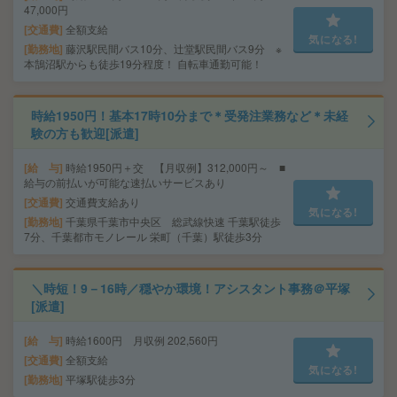
47,000円
交通費
全額支給
気になる!
勤務地
藤沢駅民間バス10分、辻堂駅民間バス9分 ※
本鵠沼駅からも徒歩19分程度！ 自転車通勤可能！
時給1950円！基本17時10分まで＊受発注業務など＊未経
験の方も歓迎[派遣]
給 与
時給1950円＋交 【月収例】312,000円～ ■
給与の前払いが可能な速払いサービスあり
交通費
交通費支給あり
気になる!
勤務地
千葉県千葉市中央区 総武線快速 千葉駅徒歩
7分、千葉都市モノレール 栄町（千葉）駅徒歩3分
＼時短！9－16時／穏やか環境！アシスタント事務＠平塚
[派遣]
給 与
時給1600円 月収例 202,560円
交通費
全額支給
気になる!
勤務地
平塚駅徒歩3分