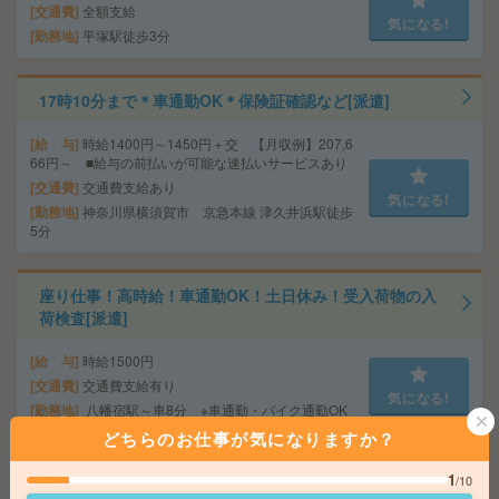
交通費
全額支給
気になる!
勤務地
平塚駅徒歩3分
17時10分まで＊車通勤OK＊保険証確認など[派遣]
給 与
時給1400円～1450円＋交 【月収例】207,6
66円～ ■給与の前払いが可能な速払いサービスあり
交通費
交通費支給あり
気になる!
勤務地
神奈川県横須賀市 京急本線 津久井浜駅徒歩
5分
座り仕事！高時給！車通勤OK！土日休み！受入荷物の入
荷検査[派遣]
給 与
時給1500円
交通費
交通費支給有り
気になる!
勤務地
八幡宿駅～車8分 ※車通勤・バイク通勤OK
どちらのお仕事が気になりますか？
時給1700円！16時50分まで＊未経験OK＊休憩室あり＊
1
/10
画面仕様の設定など[派遣]