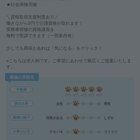
★社会保険完備
＼資格取得支援制度あり／
働きながら0円で介護資格が取れます！
実務者研修の資格講座を
無料で受講できます（一部条件有）
少しでも興味があれば「気になる」をクリック！
※こちらは求人例です。ご希望にあわせて幅広くご提案いたしま
す。
職場の雰囲気
年齢層
20代
30代
40代
50代
60代
男女比率
女性
男性
職場の様子
活気がある
しずか
仕事の仕方
テキパキ
コツコツ