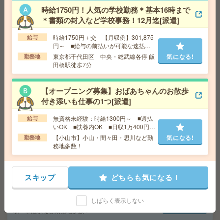
時給1750円！人気の学校勤務＊基本16時まで
給 与
時給1700円＋交 【月収例】255,000円～ ■
＊書類の封入など学校事務！12月迄[派遣]
給与の前払いが可能な速払いサービスあり
時給1750円＋交 【月収例】301,875
交通費
交通費支給あり
給与
気になる!
円～ ■給与の前払いが可能な速払い
勤務地
神奈川県横須賀市 京急本線 京急久里浜駅徒
サービスあり
東京都千代田区 中央・総武線各停 飯
気になる!
歩3分、横須賀線 久里浜駅徒歩3分
勤務地
田橋駅徒歩7分
接客レジ打ちなど＊本厚木駅から徒歩1分＊基本定時帰り
【オープニング募集】おばあちゃんのお散歩
[派遣]
付き添いも仕事の1つ[派遣]
給 与
時給1650円＋交 ■給与の前払いが可能な速
無資格未経験：時給1300円～ ■週払
給与
払いサービスあり
いOK ■扶養内OK ■日収1万400円以
交通費
交通費支給あり
気になる!
上
【小山市】小山・間々田・思川など勤
気になる!
勤務地
勤務地
神奈川県厚木市 小田急線 本厚木駅徒歩1分
務地多数！
＼来社不要／単発1日OK＊DMの仕分け[派遣]
スキップ
どちらも気になる！
給 与
時給1,500円～1,875円
しばらく表示しない
勤務地
【水戸市】水戸駅・赤塚駅・内原駅・東水戸
気になる!
駅・常澄駅など勤務地多数！