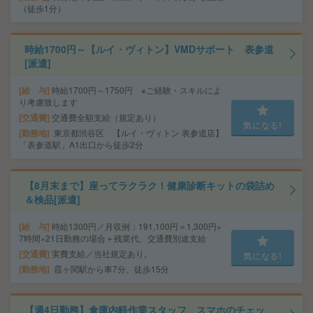
（徒歩1分）
時給1700円～【ルイ・ヴィトン】VMDサポート 表参道
[派遣]
給 与
時給1700円～1750円 ※ご経験・スキルによ
り考慮致します
交通費
交通費全額支給（規定あり）
気になる!
勤務地
東京都渋谷区 【ルイ・ヴィトン 表参道店】
「表参道駅」A1出口から徒歩2分
【8月末まで】座ってラクラク！健康診断キットの袋詰め
＆検品[派遣]
給 与
時給1300円／月収例：191,100円＝1,300円×
7時間×21日勤務の場合＋残業代、交通費別途支給
交通費
実費支給／当社規定あり。
気になる!
勤務地
霞ヶ関駅から車7分、徒歩15分
【週4日勤務】倉庫内軽作業スタッフ スマホのチェッ