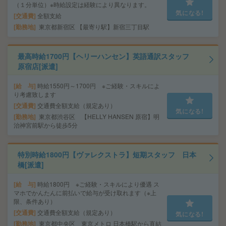
（１分単位）※時給設定は経験により異なります。
気になる!
交通費
全額支給
勤務地
東京都新宿区 【最寄り駅】新宿三丁目駅
最高時給1700円【ヘリーハンセン】英語通訳スタッフ
原宿店[派遣]
給 与
時給1550円～1700円 ※ご経験・スキルによ
り考慮致します
交通費
交通費全額支給（規定あり）
気になる!
勤務地
東京都渋谷区 【HELLY HANSEN 原宿】明
治神宮前駅から徒歩5分
特別時給1800円【ヴァレクストラ】短期スタッフ 日本
橋[派遣]
給 与
時給1800円 ※ご経験・スキルにより優遇 ス
マホでかんたんに前払いで給与が受け取れます（※上
限、条件あり）
交通費
交通費全額支給（規定あり）
気になる!
勤務地
東京都中央区 東京メトロ 日本橋駅から直結