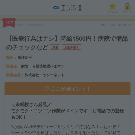
気になる!
ログイン
NEW
掲載日
2026/08/04
No.NISSOETRK-1BJ152
【医療行為はナシ】時給1500円！病院で備品
のチェックなど
派遣
大量募集！
職種
看護助手
派遣先
病院 ★勤務地選べます！
派遣会社
株式会社ニッソーネット
ここがポイント！
＼未経験さん必見／
モクモク・コツコツ作業がメインです！お電話での登録
もOK！
＼病院WORKデビューにピッタリ／特別なスキルは不要！
シーツのシワを伸ばしたり、お食事を配ったり。ご家庭で