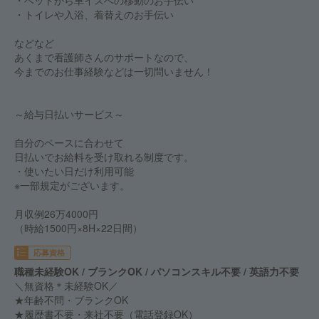
・ベッドから車イスへの移動のお手伝い
・トイレや入浴、着替えのお手伝い
などなど
あくまで看護師さんのサポートなので、
今までのお仕事経験などは一切問いません！
～給与日払いサービス～
自分のペースに合わせて
日払いでお給料を受け取れる制度です。
・使いたい日だけ利用可能
※一部規定がございます。
月収例26万4000円
（時給1500円×8H×22日間）
応募資格
職種未経験OK / ブランクOK / パソコンスキル不要 / 英語力不要
＼無資格＊未経験OK／
★年齢不問・ブランクOK
★履歴書不要・来社不要（電話登録OK）