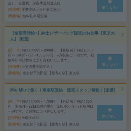
合）、交通費、深夜手当別途支給
気になる!
交通費
実費支給／当社規定あり。
勤務地
無料駐車場完備
【短期高時給○】紳士レザーバッグ販売のお仕事【東京大
丸】[派遣]
給 与
時給2000円～2000円 【月収例】時給2,000
円×7.5時間×7日＝105,000円 ※月収例は一例です。勤
務時間や日数等により変動いたします。
気になる!
交通費
☆交通費全額支給！
勤務地
東京都千代田区 【最寄り駅】東京駅
Miu Miuで働く！東京駅直結・販売スタッフ募集！[派遣]
給 与
時給1600円～1700円 【月給例】時給1600
円 実働7H×22日勤務の場合「246,400円」※月収例は
一例です。ご経験により異なります。
気になる!
交通費
全額支給◎
勤務地
東京都千代田区 【最寄り駅】東京駅