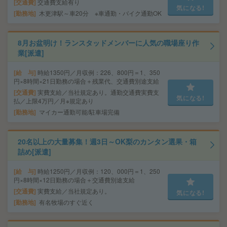
交通費
交通費支給有り
気になる!
勤務地
木更津駅～車20分 ※車通勤・バイク通勤OK
8月お盆明け！ランスタッドメンバーに人気の職場座り作
業[派遣]
給 与
時給1350円／月収例：226、800円＝1、350
円×8時間×21日勤務の場合＋残業代、交通費別途支給
交通費
実費支給／当社規定あり。通勤交通費実費支
気になる!
払／上限4万円／月※規定あり
勤務地
マイカー通勤可能/駐車場完備
20名以上の大量募集！週3日～OK梨のカンタン選果・箱
詰め[派遣]
給 与
時給1250円／月収例：120、000円＝1、250
円×8時間×12日勤務の場合＋交通費別途支給
交通費
実費支給／当社規定あり。
気になる!
勤務地
有名牧場のすぐ近く