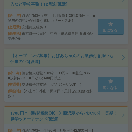
入など学校事務！12月迄[派遣]
給 与
時給1750円＋交 【月収例】301,875円～ ■
給与の前払いが可能な速払いサービスあり
交通費
交通費支給あり
気になる!
勤務地
東京都千代田区 中央・総武線各停 飯田橋駅
徒歩7分
【オープニング募集】おばあちゃんのお散歩付き添いも
仕事の1つ[派遣]
給 与
無資格未経験：時給1300円～ ■週払いOK
■扶養内OK ■日収1万400円以上
交通費
交通費全額支給（ガソリン代もOK！）
気になる!
勤務地
【小山市】小山・間々田・思川など勤務地多
数！
1700円＊《時間相談OK！》藤沢駅からバス10分！長期！
見学ツアーアテンド[派遣]
給 与
時給1700円～1750円 月収例 142,800円～1