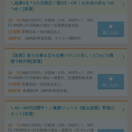
＼急募4名＊2カ月限定／週3日～OK！お弁当の具をつめ
つめ！[派遣]
給 与
時給1300円／月収例：218、400円＝1、300
円×8時間×21日勤務の場合＋交通費別途支給
交通費
実費支給／当社規定あり。
気になる!
勤務地
《無料駐車場完備》マイカー通勤OK
【急募】座り仕事＆立ち仕事バランス良し！ピカピカ職
場で軽作業[派遣]
給 与
時給1250円／月収例：210、000円＝1、250
円×8時間×21日勤務の場合＋残業代、交通費別途支給
交通費
実費支給／当社規定あり。
気になる!
勤務地
車通勤OK（無料駐車場完備）
＼40～60代活躍中！／健康ジュース《飲み放題》野菜の
カット[派遣]
給 与
時給1350円／月収例：259、548円＝1、350
円×7時間45分×20日勤務の場合＋残業代（月10ｈの場