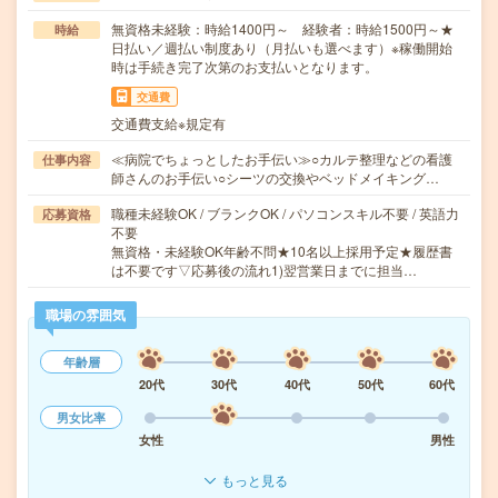
無資格未経験：時給1400円～ 経験者：時給1500円～★
時給
日払い／週払い制度あり（月払いも選べます）※稼働開始
時は手続き完了次第のお支払いとなります。
交通費
交通費支給※規定有
≪病院でちょっとしたお手伝い≫○カルテ整理などの看護
仕事内容
師さんのお手伝い○シーツの交換やベッドメイキング…
職種未経験OK / ブランクOK / パソコンスキル不要 / 英語力
応募資格
不要
無資格・未経験OK年齢不問★10名以上採用予定★履歴書
は不要です▽応募後の流れ1)翌営業日までに担当…
職場の雰囲気
年齢層
20代
30代
40代
50代
60代
男女比率
女性
男性
もっと見る