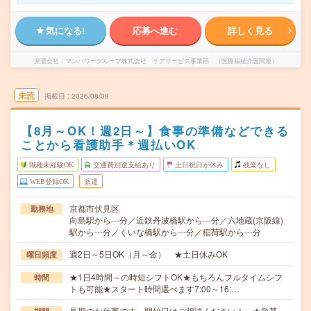
気になる!
応募へ進む
詳しく見る
派遣会社
マンパワーグループ株式会社 ケアサービス事業部 （医療福祉介護関連）
未読
掲載日
2026/08/09
【8月～OK！週2日～】食事の準備などできる
ことから看護助手＊週払いOK
職種未経験OK
交通費別途支給あり
土日祝日が休み
残業なし
WEB登録OK
派遣
京都市伏見区
勤務地
向島駅から---分／近鉄丹波橋駅から---分／六地蔵(京阪線)
駅から---分／くいな橋駅から---分／稲荷駅から---分
週2日～5日OK（月～金） ★土日休みOK
曜日頻度
★1日4時間～の時短シフトOK★もちろんフルタイムシフ
時間
トも可能★スタート時間選べます7:00～16:…
長期のお仕事です。開始日はご相談ください！ ★急募