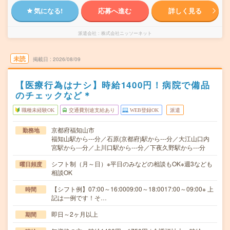
気になる!
応募へ進む
詳しく見る
派遣会社
株式会社ニッソーネット
未読
掲載日
2026/08/09
【医療行為はナシ】時給1400円！病院で備品
のチェックなど＊
職種未経験OK
交通費別途支給あり
WEB登録OK
派遣
京都府福知山市
勤務地
福知山駅から---分／石原(京都府)駅から---分／大江山口内
宮駅から---分／上川口駅から---分／下夜久野駅から---分
シフト制（月～日）※平日のみなどの相談もOK※週3なども
曜日頻度
相談OK
【シフト例】07:00～16:0009:00～18:0017:00～09:00※ 上
時間
記は一例です！そ…
即日～2ヶ月以上
期間