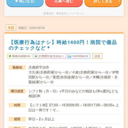
気になる!
応募へ進む
詳しく見る
派遣会社
株式会社ニッソーネット
未読
掲載日
2026/08/09
【医療行為はナシ】時給1400円！病院で備品
のチェックなど＊
職種未経験OK
交通費別途支給あり
WEB登録OK
派遣
京都府宇治市
勤務地
大久保(京都府)駅から---分／小倉(京都府)駅から---分／伊勢
田駅から---分／黄檗(奈良線)駅から---分／木幡(京都府・京
阪線)駅から---分
シフト制（月～日）※平日のみなどの相談もOK※週3なども
曜日頻度
相談OK
【シフト例】07:00～16:0009:00～18:0017:00～09:00※ 上
時間
記は一例です！そ…
即日～2ヶ月以上
期間