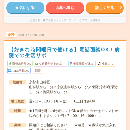
気になる!
応募へ進む
詳しく見る
派遣会社
株式会社ウィルオブ・ワーク ケアワーク事業部
未読
掲載日
2026/08/09
【好きな時間曜日で働ける】電話面談OK！病
院での生活サポ
職種未経験OK
交通費別途支給あり
土日祝日が休み
残業なし
WEB登録OK
派遣
京都市山科区
勤務地
山科駅から---分／京阪山科駅から---分／東野(京都府)駅か
ら---分／御陵駅から---分
週2日～5日OK（月～金） ★土日休みOK
曜日頻度
★1日4時間～の時短シフトOK★都合に合わせてシフトが
時間
決められますシフト例：7：00～16：009：…
開始日はご相談ください！ ★急募 ★職場が気に入れ
期間
ば、長期でも働けます！