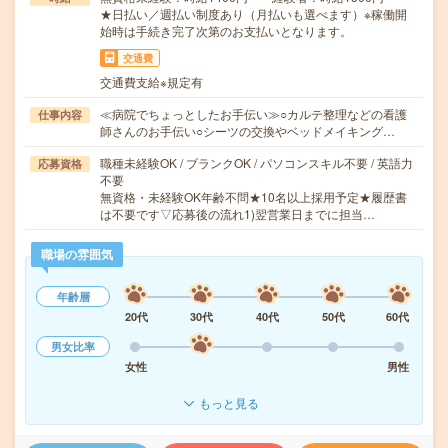
★日払い／週払い制度あり（月払いも選べます）※稼働開
始時は手続き完了次第のお支払いとなります。
交通費
交通費支給※規定有
≪病院でちょっとしたお手伝い≫○カルテ整理などの看護
仕事内容
師さんのお手伝い○シーツの交換やベッドメイキング…
職種未経験OK / ブランクOK / パソコンスキル不要 / 英語力
応募資格
不要
無資格・未経験OK年齢不問★10名以上採用予定★履歴書
は不要です▽応募後の流れ1)翌営業日までに担当…
職場の雰囲気
年齢層
20代
30代
40代
50代
60代
男女比率
女性
男性
もっと見る