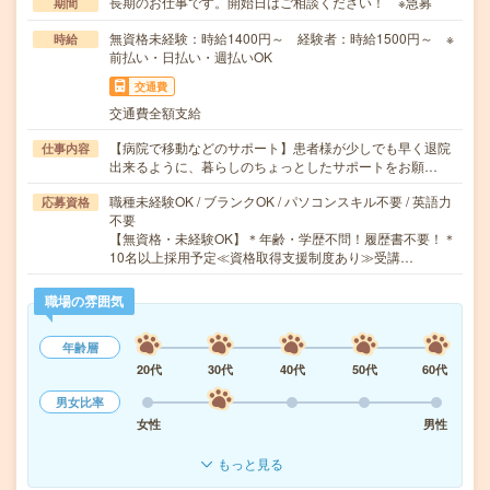
長期のお仕事です。開始日はご相談ください！ ※急募
期間
無資格未経験：時給1400円～ 経験者：時給1500円～ ※
時給
前払い・日払い・週払いOK
交通費
交通費全額支給
【病院で移動などのサポート】患者様が少しでも早く退院
仕事内容
出来るように、暮らしのちょっとしたサポートをお願…
職種未経験OK / ブランクOK / パソコンスキル不要 / 英語力
応募資格
不要
【無資格・未経験OK】＊年齢・学歴不問！履歴書不要！＊
10名以上採用予定≪資格取得支援制度あり≫受講…
職場の雰囲気
年齢層
20代
30代
40代
50代
60代
男女比率
女性
男性
もっと見る