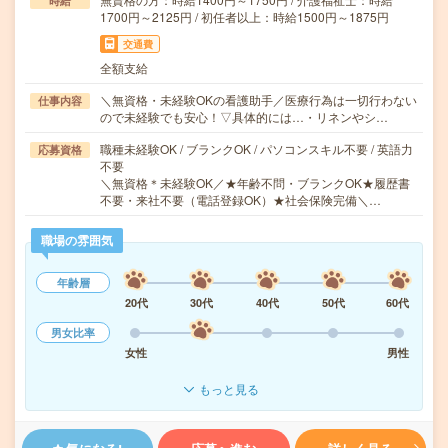
時給
1700円～2125円 / 初任者以上：時給1500円～1875円
交通費
全額支給
＼無資格・未経験OKの看護助手／医療行為は一切行わない
仕事内容
ので未経験でも安心！▽具体的には…・リネンやシ…
職種未経験OK / ブランクOK / パソコンスキル不要 / 英語力
応募資格
不要
＼無資格＊未経験OK／★年齢不問・ブランクOK★履歴書
不要・来社不要（電話登録OK）★社会保険完備＼…
職場の雰囲気
年齢層
20代
30代
40代
50代
60代
男女比率
女性
男性
もっと見る