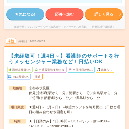
気になる!
応募へ進む
詳しく見る
派遣会社
マンパワーグループ株式会社 ケアサービス事業部 （医療福祉介護関連）
未読
掲載日
2026/08/09
【未経験可！週4日～】看護師のサポートを行
うメッセンジャー業務など！日払いOK
職種未経験OK
交通費別途支給あり
土日祝日が休み
残業なし
WEB登録OK
派遣
京都市伏見区
勤務地
伏見(京都府)駅から---分／淀駅から---分／向島駅から---分
／竹田(京都府)駅から---分／中書島駅から---分
★週4日～（月～日） ※希望のシフトを毎月提出（日数と曜
曜日頻度
日の組み合わせや固定も可）
★【日勤のみ】1日5時間～OK！≪シフト例≫9:00～
時間
14:0010:00～15:0012:00～1…