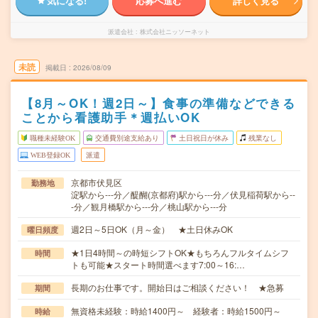
気になる!
応募へ進む
詳しく見る
派遣会社
株式会社ニッソーネット
未読
掲載日
2026/08/09
【8月～OK！週2日～】食事の準備などできる
ことから看護助手＊週払いOK
職種未経験OK
交通費別途支給あり
土日祝日が休み
残業なし
WEB登録OK
派遣
京都市伏見区
勤務地
淀駅から---分／醍醐(京都府)駅から---分／伏見稲荷駅から--
-分／観月橋駅から---分／桃山駅から---分
週2日～5日OK（月～金） ★土日休みOK
曜日頻度
★1日4時間～の時短シフトOK★もちろんフルタイムシフ
時間
トも可能★スタート時間選べます7:00～16:…
長期のお仕事です。開始日はご相談ください！ ★急募
期間
無資格未経験：時給1400円～ 経験者：時給1500円～
時給