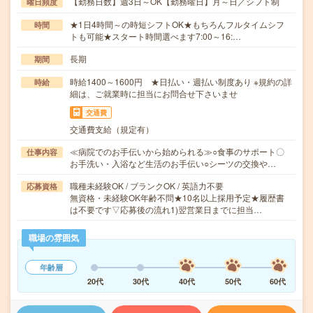
【勤務日数】週3日～OK【勤務曜日】月～日／シフト制
曜日頻度
★1日4時間～の時短シフトOK★もちろんフルタイムシフ
時間
トも可能★スタート時間選べます7:00～16:…
長期
期間
時給1400～1600円 ★日払い・週払い制度あり ※規約の詳
時給
細は、ご就業時に担当にお問合せ下さいませ
交通費
交通費支給（規定有）
≪病院でのお手伝いから始められる≫○食事のサポート〇
仕事内容
お手洗い・入浴など生活のお手伝い○シーツの交換や…
職種未経験OK / ブランクOK / 英語力不要
応募資格
無資格・未経験OK年齢不問★10名以上採用予定★履歴書
は不要です▽応募後の流れ1)翌営業日までに担当…
職場の雰囲気
年齢層
20代
30代
40代
50代
60代