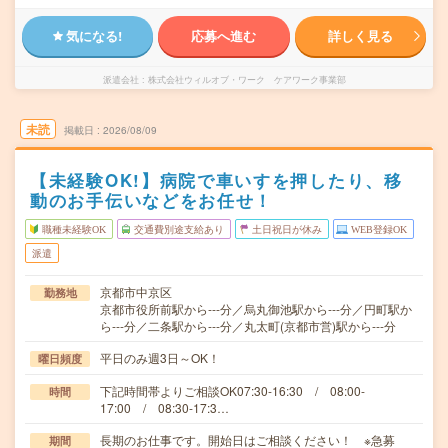
気になる!
応募へ進む
詳しく見る
派遣会社
株式会社ウィルオブ・ワーク ケアワーク事業部
未読
掲載日
2026/08/09
【未経験OK!】病院で車いすを押したり、移
動のお手伝いなどをお任せ！
職種未経験OK
交通費別途支給あり
土日祝日が休み
WEB登録OK
派遣
京都市中京区
勤務地
京都市役所前駅から---分／烏丸御池駅から---分／円町駅か
ら---分／二条駅から---分／丸太町(京都市営)駅から---分
平日のみ週3日～OK！
曜日頻度
下記時間帯よりご相談OK07:30-16:30 / 08:00-
時間
17:00 / 08:30-17:3…
長期のお仕事です。開始日はご相談ください！ ※急募
期間