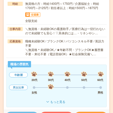
無資格の方：時給1400円～1750円 / 介護福祉士：時給
時給
1700円～2125円 / 初任者以上：時給1500円～1875円
交通費
全額支給
＼無資格・未経験OKの看護助手／医療行為は一切行わない
仕事内容
ので未経験でも安心！▽具体的には…・リネンやシ…
職種未経験OK / ブランクOK / パソコンスキル不要 / 英語力
応募資格
不要
＼無資格＊未経験OK／★年齢不問・ブランクOK★履歴書
不要・来社不要（電話登録OK）★社会保険完備＼…
職場の雰囲気
年齢層
20代
30代
40代
50代
60代
男女比率
女性
男性
もっと見る