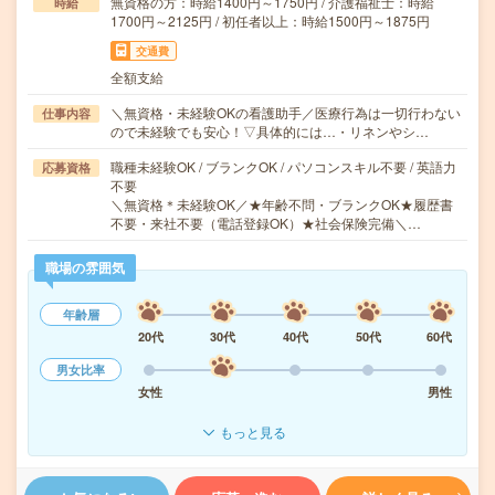
無資格の方：時給1400円～1750円 / 介護福祉士：時給
時給
1700円～2125円 / 初任者以上：時給1500円～1875円
交通費
全額支給
＼無資格・未経験OKの看護助手／医療行為は一切行わない
仕事内容
ので未経験でも安心！▽具体的には…・リネンやシ…
職種未経験OK / ブランクOK / パソコンスキル不要 / 英語力
応募資格
不要
＼無資格＊未経験OK／★年齢不問・ブランクOK★履歴書
不要・来社不要（電話登録OK）★社会保険完備＼…
職場の雰囲気
年齢層
20代
30代
40代
50代
60代
男女比率
女性
男性
もっと見る