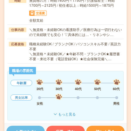
無資格の方：時給1400円～1750円 / 介護福祉士：時給
時給
1700円～2125円 / 初任者以上：時給1500円～1875円
交通費
全額支給
＼無資格・未経験OKの看護助手／医療行為は一切行わない
仕事内容
ので未経験でも安心！▽具体的には…・リネンやシ…
職種未経験OK / ブランクOK / パソコンスキル不要 / 英語力
応募資格
不要
＼無資格＊未経験OK／★年齢不問・ブランクOK★履歴書
不要・来社不要（電話登録OK）★社会保険完備＼…
職場の雰囲気
年齢層
20代
30代
40代
50代
60代
男女比率
女性
男性
もっと見る