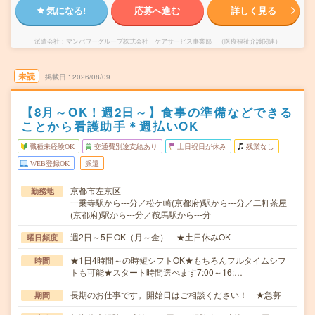
気になる!
応募へ進む
詳しく見る
派遣会社
マンパワーグループ株式会社 ケアサービス事業部 （医療福祉介護関連）
未読
掲載日
2026/08/09
【8月～OK！週2日～】食事の準備などできる
ことから看護助手＊週払いOK
職種未経験OK
交通費別途支給あり
土日祝日が休み
残業なし
WEB登録OK
派遣
京都市左京区
勤務地
一乗寺駅から---分／松ケ崎(京都府)駅から---分／二軒茶屋
(京都府)駅から---分／鞍馬駅から---分
週2日～5日OK（月～金） ★土日休みOK
曜日頻度
★1日4時間～の時短シフトOK★もちろんフルタイムシフ
時間
トも可能★スタート時間選べます7:00～16:…
長期のお仕事です。開始日はご相談ください！ ★急募
期間