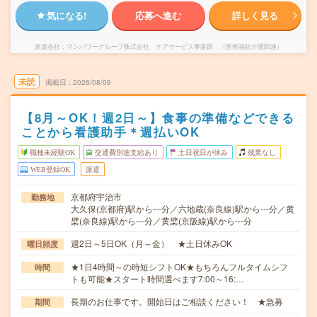
気になる!
応募へ進む
詳しく見る
派遣会社
マンパワーグループ株式会社 ケアサービス事業部 （医療福祉介護関連）
未読
掲載日
2026/08/09
【8月～OK！週2日～】食事の準備などできる
ことから看護助手＊週払いOK
職種未経験OK
交通費別途支給あり
土日祝日が休み
残業なし
WEB登録OK
派遣
京都府宇治市
勤務地
大久保(京都府)駅から---分／六地蔵(奈良線)駅から---分／黄
檗(奈良線)駅から---分／黄檗(京阪線)駅から---分
週2日～5日OK（月～金） ★土日休みOK
曜日頻度
★1日4時間～の時短シフトOK★もちろんフルタイムシフ
時間
トも可能★スタート時間選べます7:00～16:…
長期のお仕事です。開始日はご相談ください！ ★急募
期間