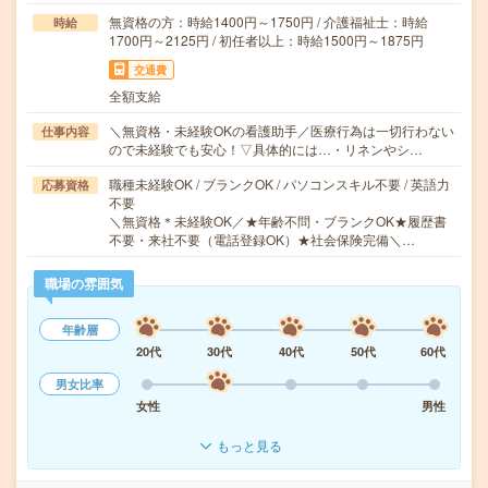
無資格の方：時給1400円～1750円 / 介護福祉士：時給
時給
1700円～2125円 / 初任者以上：時給1500円～1875円
交通費
全額支給
＼無資格・未経験OKの看護助手／医療行為は一切行わない
仕事内容
ので未経験でも安心！▽具体的には…・リネンやシ…
職種未経験OK / ブランクOK / パソコンスキル不要 / 英語力
応募資格
不要
＼無資格＊未経験OK／★年齢不問・ブランクOK★履歴書
不要・来社不要（電話登録OK）★社会保険完備＼…
職場の雰囲気
年齢層
20代
30代
40代
50代
60代
男女比率
女性
男性
もっと見る