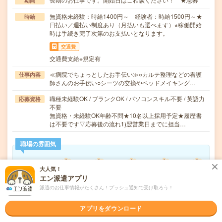
期間
無資格未経験：時給1400円～ 経験者：時給1500円～★
時給
日払い／週払い制度あり（月払いも選べます）※稼働開始
時は手続き完了次第のお支払いとなります。
交通費
交通費支給※規定有
≪病院でちょっとしたお手伝い≫○カルテ整理などの看護
仕事内容
師さんのお手伝い○シーツの交換やベッドメイキング…
職種未経験OK / ブランクOK / パソコンスキル不要 / 英語力
応募資格
不要
無資格・未経験OK年齢不問★10名以上採用予定★履歴書
は不要です▽応募後の流れ1)翌営業日までに担当…
職場の雰囲気
年齢層
大人気！
20代
30代
40代
50代
60代
エン派遣アプリ
派遣のお仕事情報がたくさん！プッシュ通知で受け取ろう！
男女比率
女性
男性
アプリをダウンロード
もっと見る