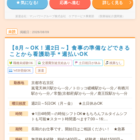
気になる!
応募へ進む
詳しく見る
派遣会社
マンパワーグループ株式会社 ケアサービス事業部 （医療福祉介護関連）
未読
掲載日
2026/08/09
【8月～OK！週2日～】食事の準備などできる
ことから看護助手＊週払いOK
職種未経験OK
交通費別途支給あり
土日祝日が休み
残業なし
WEB登録OK
派遣
京都市右京区
勤務地
嵐電天神川駅から---分／トロッコ嵯峨駅から---分／有栖川
駅から---分／常盤(京都府)駅から---分／鹿王院駅から---分
週2日～5日OK（月～金） ★土日休みOK
曜日頻度
★1日4時間～の時短シフトOK★もちろんフルタイムシフ
時間
トも可能★スタート時間選べます7:00～16:…
長期のお仕事です。開始日はご相談ください！ ★急募
期間
無資格未経験：時給1400円～ 経験者：時給1500円～
時給