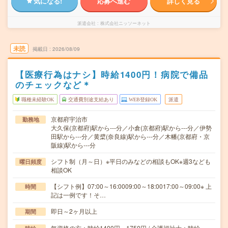
気になる!
応募へ進む
詳しく見る
派遣会社
株式会社ニッソーネット
未読
掲載日
2026/08/09
【医療行為はナシ】時給1400円！病院で備品
のチェックなど＊
職種未経験OK
交通費別途支給あり
WEB登録OK
派遣
京都府宇治市
勤務地
大久保(京都府)駅から---分／小倉(京都府)駅から---分／伊勢
田駅から---分／黄檗(奈良線)駅から---分／木幡(京都府・京
阪線)駅から---分
シフト制（月～日）※平日のみなどの相談もOK※週3なども
曜日頻度
相談OK
【シフト例】07:00～16:0009:00～18:0017:00～09:00※ 上
時間
記は一例です！そ…
即日～2ヶ月以上
期間
無資格の方：時給1400円～1750円 / 介護福祉士：時給