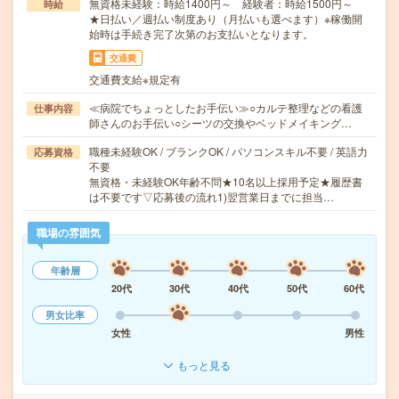
無資格未経験：時給1400円～ 経験者：時給1500円～
時給
★日払い／週払い制度あり（月払いも選べます）※稼働開
始時は手続き完了次第のお支払いとなります。
交通費
交通費支給※規定有
≪病院でちょっとしたお手伝い≫○カルテ整理などの看護
仕事内容
師さんのお手伝い○シーツの交換やベッドメイキング…
職種未経験OK / ブランクOK / パソコンスキル不要 / 英語力
応募資格
不要
無資格・未経験OK年齢不問★10名以上採用予定★履歴書
は不要です▽応募後の流れ1)翌営業日までに担当…
職場の雰囲気
年齢層
20代
30代
40代
50代
60代
男女比率
女性
男性
もっと見る