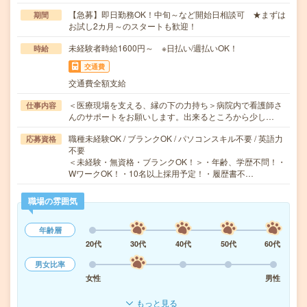
【急募】即日勤務OK！中旬～など開始日相談可 ★まずは
期間
お試し2カ月～のスタートも歓迎！
未経験者時給1600円～ ※日払い/週払いOK！
時給
交通費
交通費全額支給
＜医療現場を支える、縁の下の力持ち＞病院内で看護師さ
仕事内容
んのサポートをお願いします。出来るところから少し…
職種未経験OK / ブランクOK / パソコンスキル不要 / 英語力
応募資格
不要
＜未経験・無資格・ブランクOK！＞・年齢、学歴不問！・
WワークOK！・10名以上採用予定！・履歴書不…
職場の雰囲気
年齢層
20代
30代
40代
50代
60代
男女比率
女性
男性
もっと見る