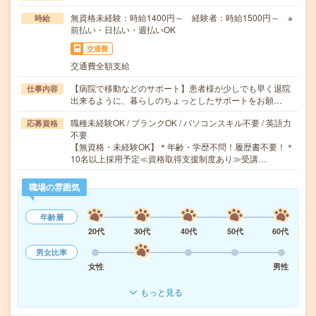
無資格未経験：時給1400円～ 経験者：時給1500円～ ※
時給
前払い・日払い・週払いOK
交通費
交通費全額支給
【病院で移動などのサポート】患者様が少しでも早く退院
仕事内容
出来るように、暮らしのちょっとしたサポートをお願…
職種未経験OK / ブランクOK / パソコンスキル不要 / 英語力
応募資格
不要
【無資格・未経験OK】＊年齢・学歴不問！履歴書不要！＊
10名以上採用予定≪資格取得支援制度あり≫受講…
職場の雰囲気
年齢層
20代
30代
40代
50代
60代
男女比率
女性
男性
もっと見る