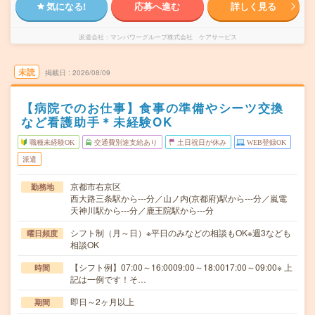
気になる!
応募へ進む
詳しく見る
派遣会社
マンパワーグループ株式会社 ケアサービス
未読
掲載日
2026/08/09
【病院でのお仕事】食事の準備やシーツ交換
など看護助手＊未経験OK
職種未経験OK
交通費別途支給あり
土日祝日が休み
WEB登録OK
派遣
京都市右京区
勤務地
西大路三条駅から---分／山ノ内(京都府)駅から---分／嵐電
天神川駅から---分／鹿王院駅から---分
シフト制（月～日）※平日のみなどの相談もOK※週3なども
曜日頻度
相談OK
【シフト例】07:00～16:0009:00～18:0017:00～09:00※ 上
時間
記は一例です！そ…
即日～2ヶ月以上
期間