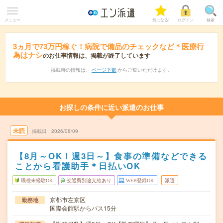
メニュー
気になる!
ログイン
検索
3ヵ月で73万円稼ぐ！病院で備品のチェックなど＊医療行
為はナシ
のお仕事情報は、掲載が終了しています
掲載時の情報は、
ページ下部
からご覧いただけます。
お探しの条件に近い派遣のお仕事
未読
掲載日
2026/08/09
【8月～OK！週3日～】食事の準備などできる
ことから看護助手＊日払いOK
職種未経験OK
交通費別途支給あり
WEB登録OK
派遣
京都市左京区
勤務地
国際会館駅からバス15分