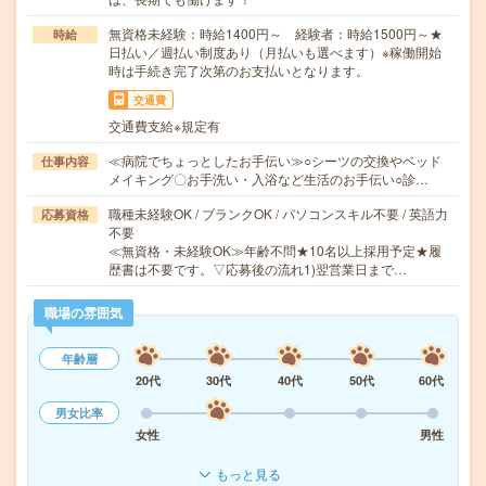
無資格未経験：時給1400円～ 経験者：時給1500円～★
時給
日払い／週払い制度あり（月払いも選べます）※稼働開始
時は手続き完了次第のお支払いとなります。
交通費
交通費支給※規定有
≪病院でちょっとしたお手伝い≫○シーツの交換やベッド
仕事内容
メイキング〇お手洗い・入浴など生活のお手伝い○診…
職種未経験OK / ブランクOK / パソコンスキル不要 / 英語力
応募資格
不要
≪無資格・未経験OK≫年齢不問★10名以上採用予定★履
歴書は不要です。▽応募後の流れ1)翌営業日まで…
職場の雰囲気
年齢層
20代
30代
40代
50代
60代
男女比率
女性
男性
もっと見る