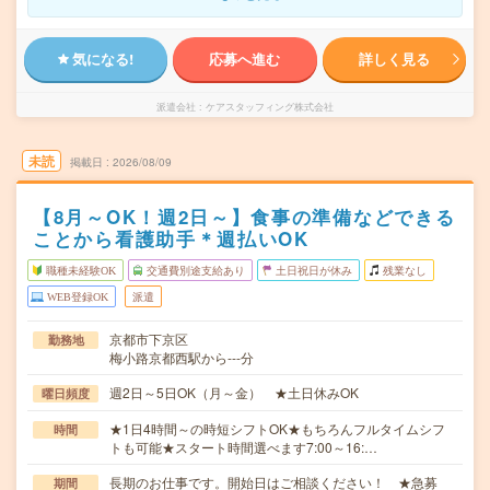
気になる!
応募へ進む
詳しく見る
派遣会社
ケアスタッフィング株式会社
未読
掲載日
2026/08/09
【8月～OK！週2日～】食事の準備などできる
ことから看護助手＊週払いOK
職種未経験OK
交通費別途支給あり
土日祝日が休み
残業なし
WEB登録OK
派遣
京都市下京区
勤務地
梅小路京都西駅から---分
週2日～5日OK（月～金） ★土日休みOK
曜日頻度
★1日4時間～の時短シフトOK★もちろんフルタイムシフ
時間
トも可能★スタート時間選べます7:00～16:…
長期のお仕事です。開始日はご相談ください！ ★急募
期間