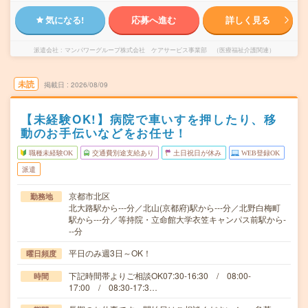
気になる!
応募へ進む
詳しく見る
派遣会社
マンパワーグループ株式会社 ケアサービス事業部 （医療福祉介護関連）
未読
掲載日
2026/08/09
【未経験OK!】病院で車いすを押したり、移
動のお手伝いなどをお任せ！
職種未経験OK
交通費別途支給あり
土日祝日が休み
WEB登録OK
派遣
京都市北区
勤務地
北大路駅から---分／北山(京都府)駅から---分／北野白梅町
駅から---分／等持院・立命館大学衣笠キャンパス前駅から-
--分
平日のみ週3日～OK！
曜日頻度
下記時間帯よりご相談OK07:30-16:30 / 08:00-
時間
17:00 / 08:30-17:3…