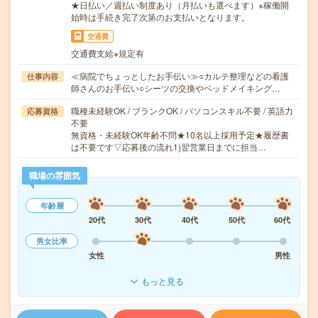
★日払い／週払い制度あり（月払いも選べます）※稼働開
始時は手続き完了次第のお支払いとなります。
交通費
交通費支給※規定有
≪病院でちょっとしたお手伝い≫○カルテ整理などの看護
仕事内容
師さんのお手伝い○シーツの交換やベッドメイキング…
職種未経験OK / ブランクOK / パソコンスキル不要 / 英語力
応募資格
不要
無資格・未経験OK年齢不問★10名以上採用予定★履歴書
は不要です▽応募後の流れ1)翌営業日までに担当…
職場の雰囲気
年齢層
20代
30代
40代
50代
60代
男女比率
女性
男性
もっと見る