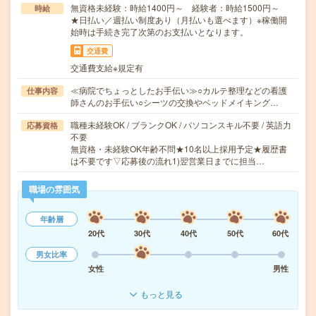
無資格未経験：時給1400円～ 経験者：時給1500円～
時給
★日払い／週払い制度あり（月払いも選べます）※稼働開
始時は手続き完了次第のお支払いとなります。
交通費
交通費支給※規定有
≪病院でちょっとしたお手伝い≫○カルテ整理などの看護
仕事内容
師さんのお手伝い○シーツの交換やベッドメイキング…
職種未経験OK / ブランクOK / パソコンスキル不要 / 英語力
応募資格
不要
無資格・未経験OK年齢不問★10名以上採用予定★履歴書
は不要です▽応募後の流れ1)翌営業日までに担当…
職場の雰囲気
年齢層
20代
30代
40代
50代
60代
男女比率
女性
男性
もっと見る