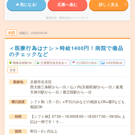
気になる!
応募へ進む
詳しく見る
派遣会社
株式会社ニッソーネット
未読
掲載日
2026/08/09
＜医療行為はナシ＞時給1400円！病院で備品
のチェックなど
職種未経験OK
交通費別途支給あり
土日祝日が休み
WEB登録OK
派遣
京都市右京区
勤務地
西大路三条駅から---分／山ノ内(京都府)駅から---分／嵐電
天神川駅から---分／鹿王院駅から---分
シフト制（月～日）※平日のみなどの相談もOK※週3なども
曜日頻度
相談OK
【シフト例】07:00～16:0009:00～18:0017:00～09:00※ 上
時間
記は一例です！そ…
即日～2ヶ月以上
期間