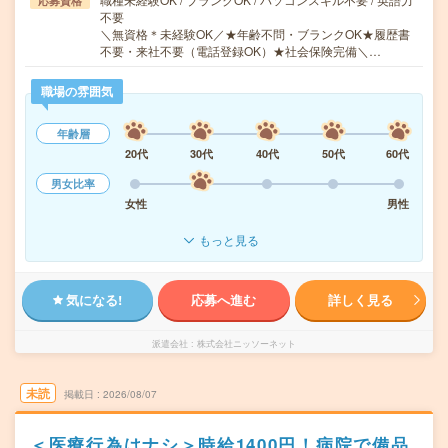
応募資格
不要
＼無資格＊未経験OK／★年齢不問・ブランクOK★履歴書
不要・来社不要（電話登録OK）★社会保険完備＼…
職場の雰囲気
年齢層
20代
30代
40代
50代
60代
男女比率
女性
男性
もっと見る
気になる!
応募へ進む
詳しく見る
派遣会社
株式会社ニッソーネット
未読
掲載日
2026/08/07
＜医療行為はナシ＞時給1400円！病院で備品