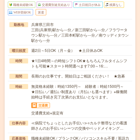
職種未経験OK
交通費別途支給あり
土日祝日が休み
残業なし
WEB登録OK
派遣
兵庫県三田市
勤務地
三田(兵庫県)駅から---分／新三田駅から---分／フラワータ
ウン駅から---分／三田本町駅から---分／南ウッディタウン
駅から---分
週2日～5日OK（月～金） ★土日休みOK
曜日頻度
★1日4時間～の時短シフトOK★もちろんフルタイムシフ
時間
トも可能★スタート時間選べます7:00～16:…
長期のお仕事です。開始日はご相談ください！ ★急募
期間
無資格未経験：時給1350円～ 経験者：時給1500円～
時給
★日払い／週払い制度あり（月払いも選べます）※稼働開
始時は手続き完了次第のお支払いとなります。
交通費
交通費支給※規定有
≪病院でちょっとしたお手伝い≫○カルテ整理などの看護
仕事内容
師さんのお手伝い○シーツの交換やベッドメイキング…
職種未経験OK / ブランクOK / パソコンスキル不要 / 英語力
応募資格