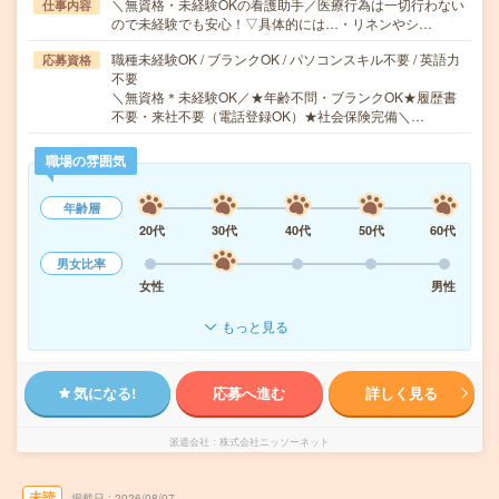
＼無資格・未経験OKの看護助手／医療行為は一切行わない
仕事内容
ので未経験でも安心！▽具体的には…・リネンやシ…
職種未経験OK / ブランクOK / パソコンスキル不要 / 英語力
応募資格
不要
＼無資格＊未経験OK／★年齢不問・ブランクOK★履歴書
不要・来社不要（電話登録OK）★社会保険完備＼…
職場の雰囲気
年齢層
20代
30代
40代
50代
60代
男女比率
女性
男性
もっと見る
気になる!
応募へ進む
詳しく見る
派遣会社
株式会社ニッソーネット
未読
掲載日
2026/08/07