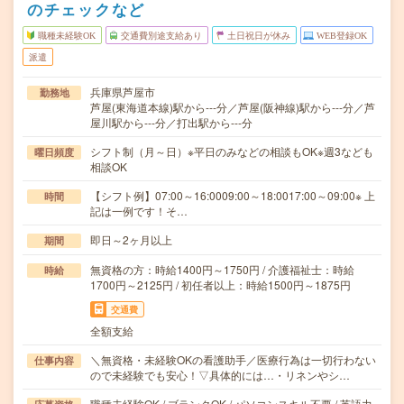
のチェックなど
職種未経験OK
交通費別途支給あり
土日祝日が休み
WEB登録OK
派遣
兵庫県芦屋市
勤務地
芦屋(東海道本線)駅から---分／芦屋(阪神線)駅から---分／芦
屋川駅から---分／打出駅から---分
シフト制（月～日）※平日のみなどの相談もOK※週3なども
曜日頻度
相談OK
【シフト例】07:00～16:0009:00～18:0017:00～09:00※ 上
時間
記は一例です！そ…
即日～2ヶ月以上
期間
無資格の方：時給1400円～1750円 / 介護福祉士：時給
時給
1700円～2125円 / 初任者以上：時給1500円～1875円
交通費
全額支給
＼無資格・未経験OKの看護助手／医療行為は一切行わない
仕事内容
ので未経験でも安心！▽具体的には…・リネンやシ…
職種未経験OK / ブランクOK / パソコンスキル不要 / 英語力