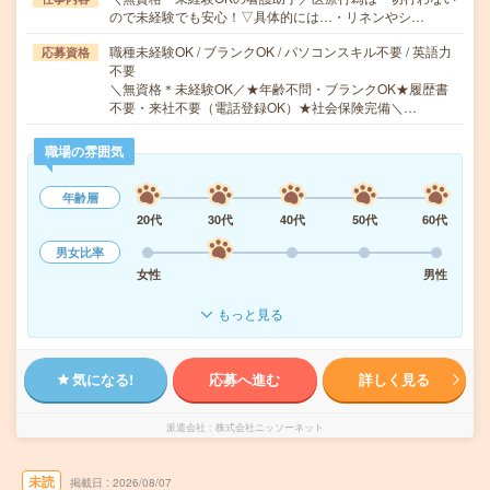
ので未経験でも安心！▽具体的には…・リネンやシ…
職種未経験OK / ブランクOK / パソコンスキル不要 / 英語力
応募資格
不要
＼無資格＊未経験OK／★年齢不問・ブランクOK★履歴書
不要・来社不要（電話登録OK）★社会保険完備＼…
職場の雰囲気
年齢層
20代
30代
40代
50代
60代
男女比率
女性
男性
もっと見る
気になる!
応募へ進む
詳しく見る
派遣会社
株式会社ニッソーネット
未読
掲載日
2026/08/07