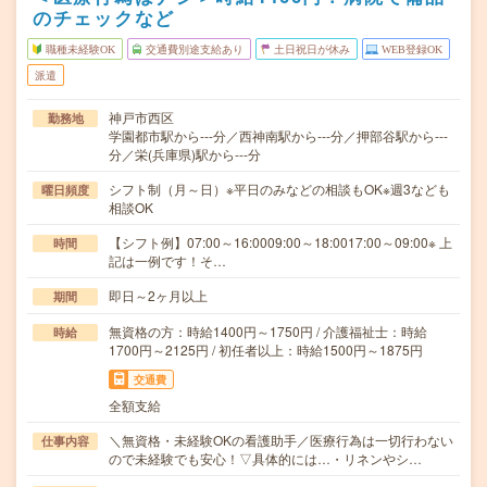
のチェックなど
職種未経験OK
交通費別途支給あり
土日祝日が休み
WEB登録OK
派遣
神戸市西区
勤務地
学園都市駅から---分／西神南駅から---分／押部谷駅から---
分／栄(兵庫県)駅から---分
シフト制（月～日）※平日のみなどの相談もOK※週3なども
曜日頻度
相談OK
【シフト例】07:00～16:0009:00～18:0017:00～09:00※ 上
時間
記は一例です！そ…
即日～2ヶ月以上
期間
無資格の方：時給1400円～1750円 / 介護福祉士：時給
時給
1700円～2125円 / 初任者以上：時給1500円～1875円
交通費
全額支給
＼無資格・未経験OKの看護助手／医療行為は一切行わない
仕事内容
ので未経験でも安心！▽具体的には…・リネンやシ…