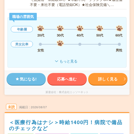
不要・来社不要（電話登録OK）★社会保険完備＼…
職場の雰囲気
年齢層
20代
30代
40代
50代
60代
男女比率
女性
男性
もっと見る
気になる!
応募へ進む
詳しく見る
派遣会社
株式会社ニッソーネット
未読
掲載日
2026/08/07
＜医療行為はナシ＞時給1400円！病院で備品
のチェックなど