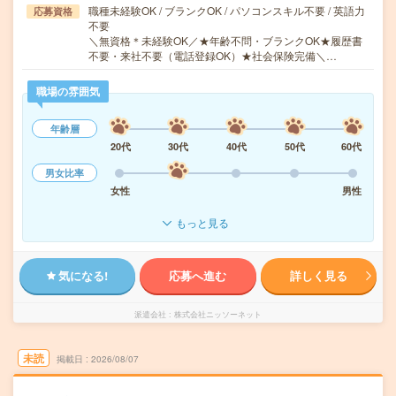
職種未経験OK / ブランクOK / パソコンスキル不要 / 英語力
応募資格
不要
＼無資格＊未経験OK／★年齢不問・ブランクOK★履歴書
不要・来社不要（電話登録OK）★社会保険完備＼…
職場の雰囲気
年齢層
20代
30代
40代
50代
60代
男女比率
女性
男性
もっと見る
気になる!
応募へ進む
詳しく見る
派遣会社
株式会社ニッソーネット
未読
掲載日
2026/08/07