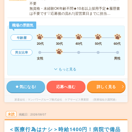
不要
無資格・未経験OK年齢不問★10名以上採用予定★履歴書
は不要です▽応募後の流れ1)翌営業日までに担当…
職場の雰囲気
年齢層
20代
30代
40代
50代
60代
男女比率
女性
男性
もっと見る
気になる!
応募へ進む
詳しく見る
派遣会社
マンパワーグループ株式会社 ケアサービス事業部 （医療福祉介護関連）
未読
掲載日
2026/08/07
＜医療行為はナシ＞時給1400円！病院で備品