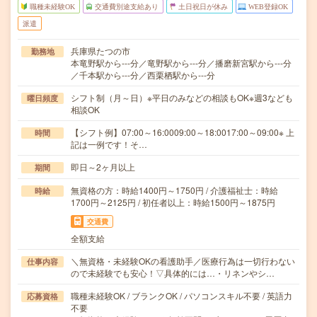
職種未経験OK
交通費別途支給あり
土日祝日が休み
WEB登録OK
派遣
兵庫県たつの市
勤務地
本竜野駅から---分／竜野駅から---分／播磨新宮駅から---分
／千本駅から---分／西栗栖駅から---分
シフト制（月～日）※平日のみなどの相談もOK※週3なども
曜日頻度
相談OK
【シフト例】07:00～16:0009:00～18:0017:00～09:00※ 上
時間
記は一例です！そ…
即日～2ヶ月以上
期間
無資格の方：時給1400円～1750円 / 介護福祉士：時給
時給
1700円～2125円 / 初任者以上：時給1500円～1875円
交通費
全額支給
＼無資格・未経験OKの看護助手／医療行為は一切行わない
仕事内容
ので未経験でも安心！▽具体的には…・リネンやシ…
職種未経験OK / ブランクOK / パソコンスキル不要 / 英語力
応募資格
不要