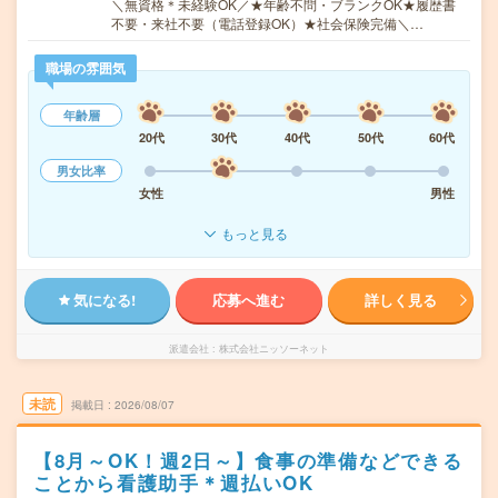
＼無資格＊未経験OK／★年齢不問・ブランクOK★履歴書
不要・来社不要（電話登録OK）★社会保険完備＼…
職場の雰囲気
年齢層
20代
30代
40代
50代
60代
男女比率
女性
男性
もっと見る
気になる!
応募へ進む
詳しく見る
派遣会社
株式会社ニッソーネット
未読
掲載日
2026/08/07
【8月～OK！週2日～】食事の準備などできる
ことから看護助手＊週払いOK