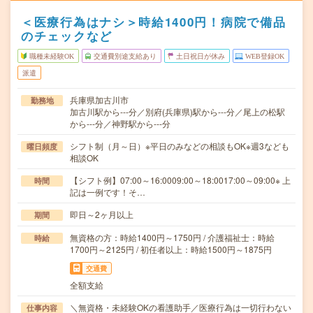
＜医療行為はナシ＞時給1400円！病院で備品
のチェックなど
職種未経験OK
交通費別途支給あり
土日祝日が休み
WEB登録OK
派遣
兵庫県加古川市
勤務地
加古川駅から---分／別府(兵庫県)駅から---分／尾上の松駅
から---分／神野駅から---分
シフト制（月～日）※平日のみなどの相談もOK※週3なども
曜日頻度
相談OK
【シフト例】07:00～16:0009:00～18:0017:00～09:00※ 上
時間
記は一例です！そ…
即日～2ヶ月以上
期間
無資格の方：時給1400円～1750円 / 介護福祉士：時給
時給
1700円～2125円 / 初任者以上：時給1500円～1875円
交通費
全額支給
＼無資格・未経験OKの看護助手／医療行為は一切行わない
仕事内容