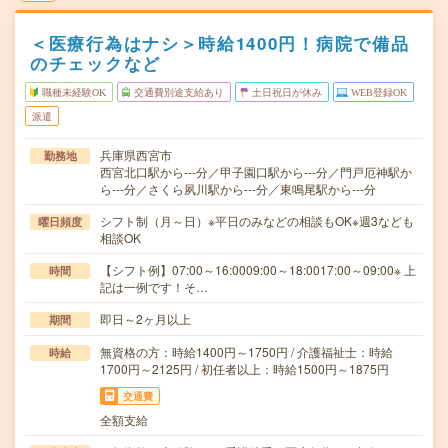
＜医療行為はナシ＞時給1400円！病院で備品
のチェックなど
職種未経験OK
交通費別途支給あり
土日祝日が休み
WEB登録OK
派遣
兵庫県西宮市
勤務地
西宮北口駅から---分／甲子園口駅から---分／門戸厄神駅か
ら---分／さくら夙川駅から---分／東鳴尾駅から---分
シフト制（月～日）※平日のみなどの相談もOK※週3なども
曜日頻度
相談OK
【シフト例】07:00～16:0009:00～18:0017:00～09:00※ 上
時間
記は一例です！そ…
即日～2ヶ月以上
期間
無資格の方：時給1400円～1750円 / 介護福祉士：時給
時給
1700円～2125円 / 初任者以上：時給1500円～1875円
交通費
全額支給