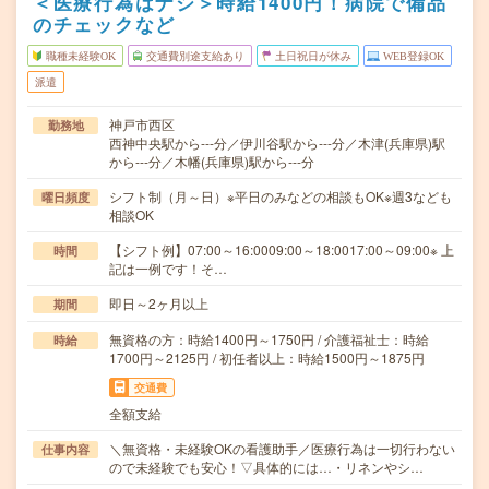
＜医療行為はナシ＞時給1400円！病院で備品
のチェックなど
職種未経験OK
交通費別途支給あり
土日祝日が休み
WEB登録OK
派遣
神戸市西区
勤務地
西神中央駅から---分／伊川谷駅から---分／木津(兵庫県)駅
から---分／木幡(兵庫県)駅から---分
シフト制（月～日）※平日のみなどの相談もOK※週3なども
曜日頻度
相談OK
【シフト例】07:00～16:0009:00～18:0017:00～09:00※ 上
時間
記は一例です！そ…
即日～2ヶ月以上
期間
無資格の方：時給1400円～1750円 / 介護福祉士：時給
時給
1700円～2125円 / 初任者以上：時給1500円～1875円
交通費
全額支給
＼無資格・未経験OKの看護助手／医療行為は一切行わない
仕事内容
ので未経験でも安心！▽具体的には…・リネンやシ…