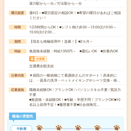
屋川駅から---分／打出駅から---分
週4日～■曜日固定の相談OK！■希望の曜日があればご相談
曜日頻度
ください！
1日5時間からOK！■シフト例(1)8:00～13:00(2)10:00～
時間
15:00(3)12:00…
【現在も積極採用中！急募！】■2カ月～
期間
無資格未経験：時給1350円～ ■週払いOK ■扶養内OK
時給
交通費
交通費全額支給
▼病院の一般病棟にて看護師さんのサポート！具体的に
仕事内容
は、・器具の洗浄・ベットメイキングやシーツ交換・移…
職種未経験OK / ブランクOK / パソコンスキル不要 / 英語力
応募資格
不要
■無資格・未経験OK！■年齢・学歴不問！ブランクOK!■10
名以上採用予定！■履歴書不要■社会保険完…
職場の雰囲気
年齢層