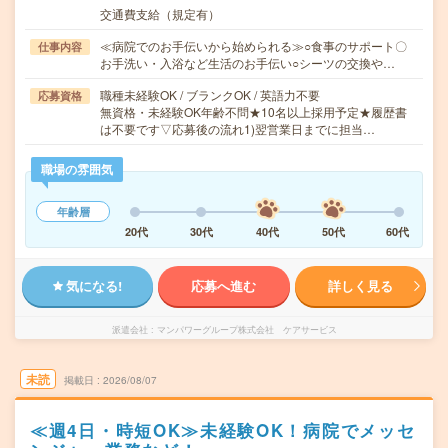
交通費支給（規定有）
≪病院でのお手伝いから始められる≫○食事のサポート〇
仕事内容
お手洗い・入浴など生活のお手伝い○シーツの交換や…
職種未経験OK / ブランクOK / 英語力不要
応募資格
無資格・未経験OK年齢不問★10名以上採用予定★履歴書
は不要です▽応募後の流れ1)翌営業日までに担当…
職場の雰囲気
年齢層
20代
30代
40代
50代
60代
気になる!
応募へ進む
詳しく見る
派遣会社
マンパワーグループ株式会社 ケアサービス
未読
掲載日
2026/08/07
≪週4日・時短OK≫未経験OK！病院でメッセ