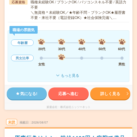
職種未経験OK / ブランクOK / パソコンスキル不要 / 英語力
応募資格
不要
＼無資格＊未経験OK／★年齢不問・ブランクOK★履歴書
不要・来社不要（電話登録OK）★社会保険完備＼…
職場の雰囲気
年齢層
20代
30代
40代
50代
60代
男女比率
女性
男性
もっと見る
気になる!
応募へ進む
詳しく見る
派遣会社
株式会社ニッソーネット
未読
掲載日
2026/08/07