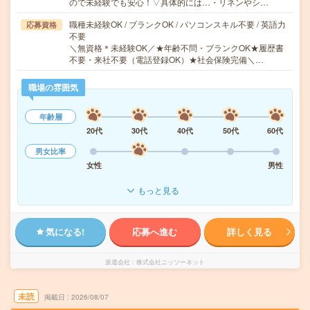
ので未経験でも安心！▽具体的には…・リネンやシ…
職種未経験OK / ブランクOK / パソコンスキル不要 / 英語力
応募資格
不要
＼無資格＊未経験OK／★年齢不問・ブランクOK★履歴書
不要・来社不要（電話登録OK）★社会保険完備＼…
職場の雰囲気
年齢層
20代
30代
40代
50代
60代
男女比率
女性
男性
もっと見る
気になる!
応募へ進む
詳しく見る
派遣会社
株式会社ニッソーネット
未読
掲載日
2026/08/07