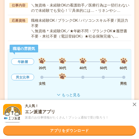
＼無資格・未経験OKの看護助手／医療行為は一切行わない
仕事内容
ので未経験でも安心！▽具体的には…・リネンやシ…
職種未経験OK / ブランクOK / パソコンスキル不要 / 英語力
応募資格
不要
＼無資格＊未経験OK／★年齢不問・ブランクOK★履歴書
不要・来社不要（電話登録OK）★社会保険完備＼…
職場の雰囲気
年齢層
20代
30代
40代
50代
60代
男女比率
女性
男性
もっと見る
大人気！
エン派遣アプリ
気になる!
応募へ進む
詳しく見る
派遣のお仕事情報がたくさん！プッシュ通知で受け取ろう！
派遣会社
株式会社ニッソーネット
アプリをダウンロード