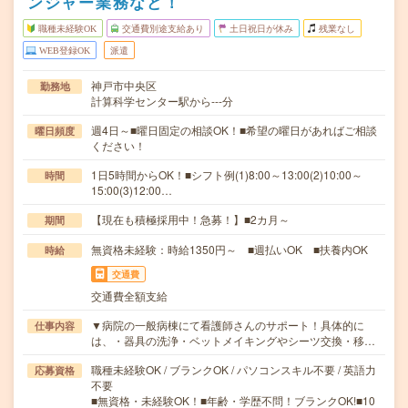
ンジャー業務など！
職種未経験OK
交通費別途支給あり
土日祝日が休み
残業なし
WEB登録OK
派遣
神戸市中央区
勤務地
計算科学センター駅から---分
週4日～■曜日固定の相談OK！■希望の曜日があればご相談
曜日頻度
ください！
1日5時間からOK！■シフト例(1)8:00～13:00(2)10:00～
時間
15:00(3)12:00…
【現在も積極採用中！急募！】■2カ月～
期間
無資格未経験：時給1350円～ ■週払いOK ■扶養内OK
時給
交通費
交通費全額支給
▼病院の一般病棟にて看護師さんのサポート！具体的に
仕事内容
は、・器具の洗浄・ベットメイキングやシーツ交換・移…
職種未経験OK / ブランクOK / パソコンスキル不要 / 英語力
応募資格
不要
■無資格・未経験OK！■年齢・学歴不問！ブランクOK!■10