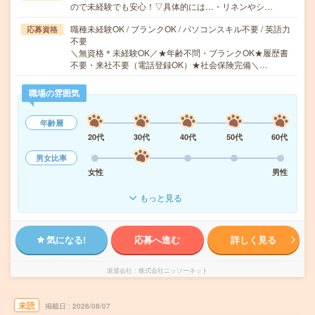
ので未経験でも安心！▽具体的には…・リネンやシ…
職種未経験OK / ブランクOK / パソコンスキル不要 / 英語力
応募資格
不要
＼無資格＊未経験OK／★年齢不問・ブランクOK★履歴書
不要・来社不要（電話登録OK）★社会保険完備＼…
職場の雰囲気
年齢層
20代
30代
40代
50代
60代
男女比率
女性
男性
もっと見る
気になる!
応募へ進む
詳しく見る
派遣会社
株式会社ニッソーネット
未読
掲載日
2026/08/07