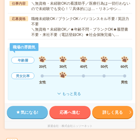
＼無資格・未経験OKの看護助手／医療行為は一切行わない
仕事内容
ので未経験でも安心！▽具体的には…・リネンやシ…
職種未経験OK / ブランクOK / パソコンスキル不要 / 英語力
応募資格
不要
＼無資格＊未経験OK／★年齢不問・ブランクOK★履歴書
不要・来社不要（電話登録OK）★社会保険完備＼…
職場の雰囲気
年齢層
20代
30代
40代
50代
60代
男女比率
女性
男性
もっと見る
気になる!
応募へ進む
詳しく見る
派遣会社
株式会社ニッソーネット