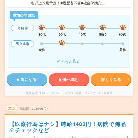
名以上採用予定！■履歴書不要■社会保険完…
職場の雰囲気
年齢層
20代
30代
40代
50代
60代
男女比率
女性
男性
もっと見る
気になる!
応募へ進む
詳しく見る
派遣会社
日研トータルソーシング株式会社 メディカルケア事業部
未読
掲載日
2026/08/07
【医療行為はナシ】時給1400円！病院で備品
のチェックなど