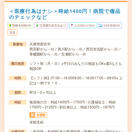
＜医療行為はナシ＞時給1400円！病院で備品
のチェックなど
職種未経験OK
交通費別途支給あり
土日祝日が休み
WEB登録OK
派遣
兵庫県西宮市
勤務地
西宮駅から---分／夙川駅から---分／西宮名塩駅から---分／
香櫨園駅から---分／生瀬駅から---分
シフト制（月～日）※平日のみなどの相談もOK※週3なども
曜日頻度
相談OK
【シフト例】07:00～16:0009:00～18:0017:00～09:00※ 上
時間
記は一例です！そ…
即日～2ヶ月以上
期間
無資格の方：時給1400円～1750円 / 介護福祉士：時給
時給
1700円～2125円 / 初任者以上：時給1500円～1875円
交通費
全額支給
＼無資格・未経験OKの看護助手／医療行為は一切行わない
仕事内容