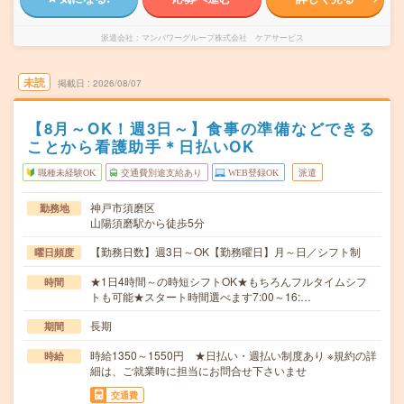
派遣会社
マンパワーグループ株式会社 ケアサービス
未読
掲載日
2026/08/07
【8月～OK！週3日～】食事の準備などできる
ことから看護助手＊日払いOK
職種未経験OK
交通費別途支給あり
WEB登録OK
派遣
神戸市須磨区
勤務地
山陽須磨駅から徒歩5分
【勤務日数】週3日～OK【勤務曜日】月～日／シフト制
曜日頻度
★1日4時間～の時短シフトOK★もちろんフルタイムシフ
時間
トも可能★スタート時間選べます7:00～16:…
長期
期間
時給1350～1550円 ★日払い・週払い制度あり ※規約の詳
時給
細は、ご就業時に担当にお問合せ下さいませ
交通費