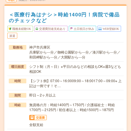
＜医療行為はナシ＞時給1400円！病院で備品
のチェックなど
職種未経験OK
交通費別途支給あり
土日祝日が休み
WEB登録OK
派遣
神戸市兵庫区
勤務地
兵庫駅から---分／御崎公園駅から---分／湊川駅から---分／
和田岬駅から---分／大開駅から---分
シフト制（月～日）※平日のみなどの相談もOK※週3なども
曜日頻度
相談OK
【シフト例】07:00～16:0009:00～18:0017:00～09:00※ 上
時間
記は一例です！そ…
即日～2ヶ月以上
期間
無資格の方：時給1400円～1750円 / 介護福祉士：時給
時給
1700円～2125円 / 初任者以上：時給1500円～1875円
交通費
全額支給