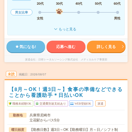
20代
30代
40代
50代
60代
男女比率
女性
男性
もっと見る
気になる!
応募へ進む
詳しく見る
派遣会社
日研トータルソーシング株式会社 メディカルケア事業部
未読
掲載日
2026/08/07
【8月～OK！週3日～】食事の準備などできる
ことから看護助手＊日払いOK
職種未経験OK
交通費別途支給あり
WEB登録OK
派遣
兵庫県尼崎市
勤務地
立花駅からバス5分
【勤務日数】週3日～OK【勤務曜日】月～日／シフト制
曜日頻度