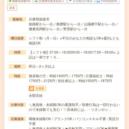
職種未経験OK
交通費別途支給あり
土日祝日が休み
WEB登録OK
派遣
兵庫県姫路市
勤務地
姫路駅から---分／飾磨駅から---分／山陽網干駅から---分／
播磨高岡駅から---分／野里駅から---分
シフト制（月～日）※平日のみなどの相談もOK※週3なども
曜日頻度
相談OK
【シフト例】07:00～16:0009:00～18:0017:00～09:00※ 上
時間
記は一例です！そ…
即日～2ヶ月以上
期間
無資格の方：時給1400円～1750円 / 介護福祉士：時給
時給
1700円～2125円 / 初任者以上：時給1500円～1875円
交通費
全額支給
＼無資格・未経験OKの看護助手／医療行為は一切行わない
仕事内容
ので未経験でも安心！▽具体的には…・リネンやシ…
職種未経験OK / ブランクOK / パソコンスキル不要 / 英語力
応募資格
不要
＼無資格＊未経験OK／★年齢不問・ブランクOK★履歴書