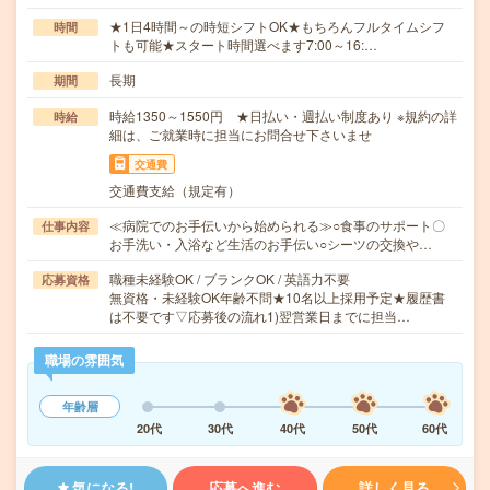
★1日4時間～の時短シフトOK★もちろんフルタイムシフ
時間
トも可能★スタート時間選べます7:00～16:…
長期
期間
時給1350～1550円 ★日払い・週払い制度あり ※規約の詳
時給
細は、ご就業時に担当にお問合せ下さいませ
交通費
交通費支給（規定有）
≪病院でのお手伝いから始められる≫○食事のサポート〇
仕事内容
お手洗い・入浴など生活のお手伝い○シーツの交換や…
職種未経験OK / ブランクOK / 英語力不要
応募資格
無資格・未経験OK年齢不問★10名以上採用予定★履歴書
は不要です▽応募後の流れ1)翌営業日までに担当…
職場の雰囲気
年齢層
20代
30代
40代
50代
60代
気になる!
応募へ進む
詳しく見る