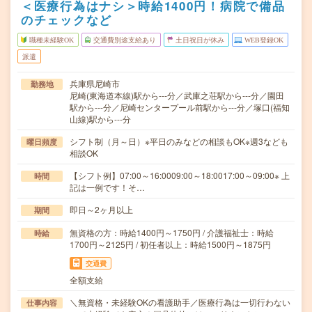
＜医療行為はナシ＞時給1400円！病院で備品
のチェックなど
職種未経験OK
交通費別途支給あり
土日祝日が休み
WEB登録OK
派遣
兵庫県尼崎市
勤務地
尼崎(東海道本線)駅から---分／武庫之荘駅から---分／園田
駅から---分／尼崎センタープール前駅から---分／塚口(福知
山線)駅から---分
シフト制（月～日）※平日のみなどの相談もOK※週3なども
曜日頻度
相談OK
【シフト例】07:00～16:0009:00～18:0017:00～09:00※ 上
時間
記は一例です！そ…
即日～2ヶ月以上
期間
無資格の方：時給1400円～1750円 / 介護福祉士：時給
時給
1700円～2125円 / 初任者以上：時給1500円～1875円
交通費
全額支給
＼無資格・未経験OKの看護助手／医療行為は一切行わない
仕事内容