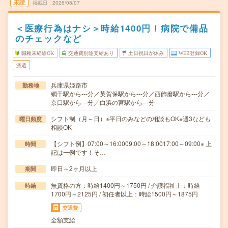
未読
掲載日
2026/08/07
＜医療行為はナシ＞時給1400円！病院で備品
のチェックなど
職種未経験OK
交通費別途支給あり
土日祝日が休み
WEB登録OK
派遣
兵庫県姫路市
勤務地
網干駅から---分／英賀保駅から---分／西飾磨駅から---分／
京口駅から---分／白浜の宮駅から---分
シフト制（月～日）※平日のみなどの相談もOK※週3なども
曜日頻度
相談OK
【シフト例】07:00～16:0009:00～18:0017:00～09:00※ 上
時間
記は一例です！そ…
即日～2ヶ月以上
期間
無資格の方：時給1400円～1750円 / 介護福祉士：時給
時給
1700円～2125円 / 初任者以上：時給1500円～1875円
交通費
全額支給