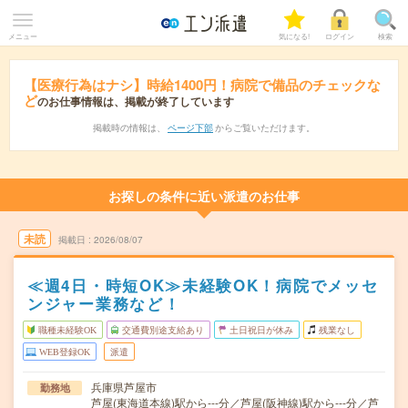
メニュー
気になる!
ログイン
検索
【医療行為はナシ】時給1400円！病院で備品のチェックな
ど
のお仕事情報は、掲載が終了しています
掲載時の情報は、
ページ下部
からご覧いただけます。
お探しの条件に近い派遣のお仕事
未読
掲載日
2026/08/07
≪週4日・時短OK≫未経験OK！病院でメッセ
ンジャー業務など！
職種未経験OK
交通費別途支給あり
土日祝日が休み
残業なし
WEB登録OK
派遣
兵庫県芦屋市
勤務地
芦屋(東海道本線)駅から---分／芦屋(阪神線)駅から---分／芦