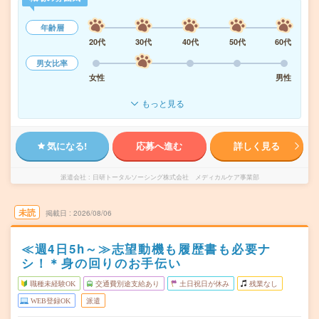
年齢層
20代
30代
40代
50代
60代
男女比率
女性
男性
もっと見る
気になる!
応募へ進む
詳しく見る
派遣会社
日研トータルソーシング株式会社 メディカルケア事業部
未読
掲載日
2026/08/06
≪週4日5h～≫志望動機も履歴書も必要ナ
シ！＊身の回りのお手伝い
職種未経験OK
交通費別途支給あり
土日祝日が休み
残業なし
WEB登録OK
派遣