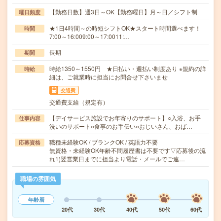
【勤務日数】週3日～OK【勤務曜日】月～日／シフト制
曜日頻度
★1日4時間～の時短シフトOK★スタート時間選べます！
時間
7:00～16:009:00～17:0011:…
長期
期間
時給1350～1550円 ★日払い・週払い制度あり ※規約の詳
時給
細は、ご就業時に担当にお問合せ下さいませ
交通費
交通費支給（規定有）
【デイサービス施設でお年寄りのサポート】○入浴、お手
仕事内容
洗いのサポート○食事のお手伝い○おじいさん、おば…
職種未経験OK / ブランクOK / 英語力不要
応募資格
無資格・未経験OK年齢不問履歴書は不要です▽応募後の流
れ1)翌営業日までに担当より電話・メールでご連…
職場の雰囲気
年齢層
20代
30代
40代
50代
60代