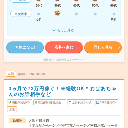
20代
30代
40代
50代
60代
男女比率
女性
男性
もっと見る
気になる!
応募へ進む
詳しく見る
派遣会社
株式会社ニッソーネット
未読
掲載日
2026/08/06
3ヵ月で73万円稼ぐ！未経験OK＊おばあちゃ
んのお話相手など
職種未経験OK
交通費別途支給あり
土日祝日が休み
WEB登録OK
派遣
大阪府摂津市
勤務地
千里丘駅から---分／摂津市駅から---分／南摂津駅から---分