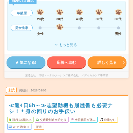
職場の雰囲気
年齢層
20代
30代
40代
50代
60代
男女比率
女性
男性
もっと見る
気になる!
応募へ進む
詳しく見る
派遣会社
日研トータルソーシング株式会社 メディカルケア事業部
未読
掲載日
2026/08/06
≪週4日5h～≫志望動機も履歴書も必要ナ
シ！＊身の回りのお手伝い
職種未経験OK
交通費別途支給あり
土日祝日が休み
残業なし
WEB登録OK
派遣