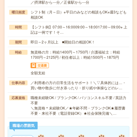
／摂津駅から---分／正雀駅から---分
シフト制（月～日）※平日のみなどの相談もOK※週3なども
曜日頻度
相談OK
【シフト例】07:00～16:0009:00～18:0017:00～09:00※ 上
時間
記は一例です！そ…
即日～2ヶ月以上 ■開始日の相談OK！
期間
無資格の方：時給1400円～1750円 / 介護福祉士：時給
時給
1700円～2125円 / 初任者以上：時給1500円～1875円
交通費
全額支給
／利用者の方の日常生活をサポート！＼▽具体的には…・
仕事内容
買い物や散歩に付き添ったり・折り紙や体操などのレ…
職種未経験OK / ブランクOK / パソコンスキル不要 / 英語力
応募資格
不要
＼無資格＊未経験OK／★年齢不問・ブランクOK★履歴書
不要・来社不要（電話登録OK）★社会保険完備＼…
職場の雰囲気