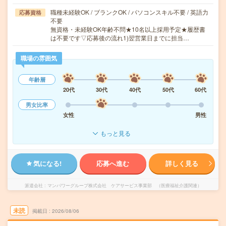
職種未経験OK / ブランクOK / パソコンスキル不要 / 英語力
応募資格
不要
無資格・未経験OK年齢不問★10名以上採用予定★履歴書
は不要です▽応募後の流れ1)翌営業日までに担当…
職場の雰囲気
年齢層
20代
30代
40代
50代
60代
男女比率
女性
男性
もっと見る
気になる!
応募へ進む
詳しく見る
派遣会社
マンパワーグループ株式会社 ケアサービス事業部 （医療福祉介護関連）
未読
掲載日
2026/08/06