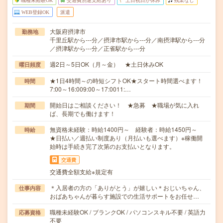
職種未経験OK
交通費別途支給あり
土日祝日が休み
残業なし
WEB登録OK
派遣
大阪府摂津市
勤務地
千里丘駅から---分／摂津市駅から---分／南摂津駅から---分
／摂津駅から---分／正雀駅から---分
週2日～5日OK（月～金） ★土日休みOK
曜日頻度
★1日4時間～の時短シフトOK★スタート時間選べます！
時間
7:00～16:009:00～17:0011:…
開始日はご相談ください！ ★急募 ★職場が気に入れ
期間
ば、長期でも働けます！
無資格未経験：時給1400円～ 経験者：時給1450円～
時給
★日払い／週払い制度あり（月払いも選べます）※稼働開
始時は手続き完了次第のお支払いとなります。
交通費
交通費全額支給※規定有
＊入居者の方の「ありがとう」が嬉しい＊おじいちゃん、
仕事内容
おばあちゃんが暮らす施設での生活サポートをお任せ…
職種未経験OK / ブランクOK / パソコンスキル不要 / 英語力
応募資格
不要