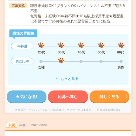
職種未経験OK / ブランクOK / パソコンスキル不要 / 英語力
応募資格
不要
無資格・未経験OK年齢不問★10名以上採用予定★履歴書
は不要です▽応募後の流れ1)翌営業日までに担当…
職場の雰囲気
年齢層
20代
30代
40代
50代
60代
男女比率
女性
男性
もっと見る
気になる!
応募へ進む
詳しく見る
派遣会社
マンパワーグループ株式会社 ケアサービス事業部 （医療福祉介護関連）
未読
掲載日
2026/08/06