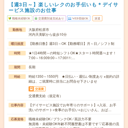
【週3日～】楽しいレクのお手伝いも＊デイサ
ービス施設のお仕事
職種未経験OK
交通費別途支給あり
WEB登録OK
派遣
大阪府松原市
勤務地
河内天美駅から徒歩10分
【勤務日数】週3日～OK【勤務曜日】月～日／シフト制
曜日頻度
★1日4時間～の時短シフトOK★スタート時間選べます！
時間
7:00～16:009:00～17:0011:…
長期
期間
時給1350～1550円 ★日払い・週払い制度あり ※規約の詳
時給
細は、ご就業時に担当にお問合せ下さいませ
交通費
交通費支給（規定有）
【デイサービス施設でお年寄りのサポート】○入浴、お手
仕事内容
洗いのサポート○食事のお手伝い○おじいさん、おば…
職種未経験OK / ブランクOK / 英語力不要
応募資格
無資格・未経験OK年齢不問履歴書は不要です▽応募後の流