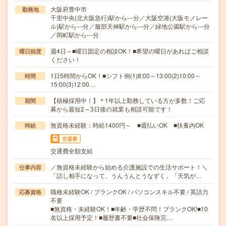
大阪府豊中市
勤務地
千里中央(北大阪急行)駅から---分／大阪空港(大阪モノレー
ル)駅から---分／服部天神駅から---分／緑地公園駅から---分
／岡町駅から---分
週4日～■曜日固定の相談OK！■希望の曜日があればご相談
曜日頻度
ください！
1日5時間からOK！■シフト例(1)8:00～13:00(2)10:00～
時間
15:00(3)12:00…
【積極採用中！】＊1年以上勤務している方が多数！ご応
期間
募から最短2～3日後の就業も相談可能です！
無資格未経験：時給1400円～ ■週払いOK ■扶養内OK
時給
交通費
交通費全額支給
／無資格未経験から始める介護施設での生活サポート！＼
仕事内容
「話し相手になって、うんうんとうなずく」「天気が…
職種未経験OK / ブランクOK / パソコンスキル不要 / 英語力
応募資格
不要
■無資格・未経験OK！■年齢・学歴不問！ブランクOK!■10
名以上採用予定！■履歴書不要■社会保険完…