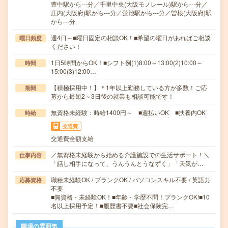
豊中駅から---分／千里中央(大阪モノレール)駅から---分／
庄内(大阪府)駅から---分／蛍池駅から---分／曽根(大阪府)駅
から---分
週4日～■曜日固定の相談OK！■希望の曜日があればご相談
曜日頻度
ください！
1日5時間からOK！■シフト例(1)8:00～13:00(2)10:00～
時間
15:00(3)12:00…
【積極採用中！】＊1年以上勤務している方が多数！ご応
期間
募から最短2～3日後の就業も相談可能です！
無資格未経験：時給1400円～ ■週払いOK ■扶養内OK
時給
交通費
交通費全額支給
／無資格未経験から始める介護施設での生活サポート！＼
仕事内容
「話し相手になって、うんうんとうなずく」「天気が…
職種未経験OK / ブランクOK / パソコンスキル不要 / 英語力
応募資格
不要
■無資格・未経験OK！■年齢・学歴不問！ブランクOK!■10
名以上採用予定！■履歴書不要■社会保険完…
職場の雰囲気