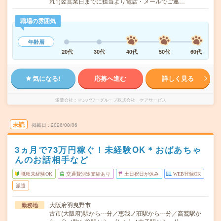
れ1)翌営業日までに担当より電話・メールでご連…
職場の雰囲気
年齢層
20代
30代
40代
50代
60代
気になる!
応募へ進む
詳しく見る
派遣会社
マンパワーグループ株式会社 ケアサービス
未読
掲載日
2026/08/06
3ヵ月で73万円稼ぐ！未経験OK＊おばあちゃ
んのお話相手など
職種未経験OK
交通費別途支給あり
土日祝日が休み
WEB登録OK
派遣
大阪府羽曳野市
勤務地
古市(大阪府)駅から---分／恵我ノ荘駅から---分／高鷲駅か