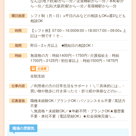
なんば(地下鉄)駅から---分／淀屋橋駅から---分／本町駅か
ら---分／北浜(大阪府)駅から---分／長堀橋駅から---分
シフト制（月～日）※平日のみなどの相談もOK※週3なども
曜日頻度
相談OK
【シフト例】07:00～16:0009:00～18:0017:00～09:00※ 上
時間
記は一例です！そ…
即日～2ヶ月以上 ■開始日の相談OK！
期間
無資格の方：時給1400円～1750円 / 介護福祉士：時給
時給
1700円～2125円 / 初任者以上：時給1500円～1875円
交通費
全額支給
／利用者の方の日常生活をサポート！＼▽具体的には…・
仕事内容
買い物や散歩に付き添ったり・折り紙や体操などのレ…
職種未経験OK / ブランクOK / パソコンスキル不要 / 英語力
応募資格
不要
＼無資格＊未経験OK／★年齢不問・ブランクOK★履歴書
不要・来社不要（電話登録OK）★社会保険完備＼…
職場の雰囲気