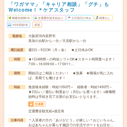
「ワガママ」「キャリア相談」「グチ」も
Welcome！＊ケアスタッフ
職種未経験OK
交通費別途支給あり
土日祝日が休み
残業なし
WEB登録OK
派遣
大阪府河内長野市
勤務地
美加の台駅から---分／天見駅から---分
週2日～5日OK（月～金） ★土日休みOK
曜日頻度
★1日4時間～の時短シフトOK★スタート時間選べます！
時間
7:00～16:009:00～17:0011:…
開始日はご相談ください！ ★急募 ★職場が気に入れ
期間
ば、長期でも働けます！
無資格未経験：時給1350円～ 経験者：時給1450円～
時給
★日払い／週払い制度あり（月払いも選べます）※稼働開
始時は手続き完了次第のお支払いとなります。
交通費
交通費全額支給※規定有
＊入居者の方の「ありがとう」が嬉しい＊おじいちゃん、
仕事内容
おばあちゃんが暮らす施設での生活サポートをお任せ…