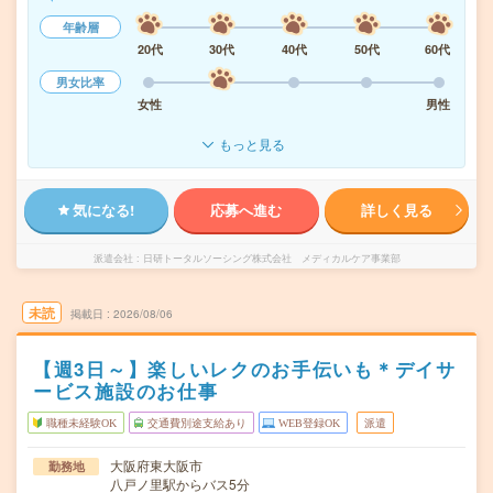
年齢層
20代
30代
40代
50代
60代
男女比率
女性
男性
もっと見る
気になる!
応募へ進む
詳しく見る
派遣会社
日研トータルソーシング株式会社 メディカルケア事業部
未読
掲載日
2026/08/06
【週3日～】楽しいレクのお手伝いも＊デイサ
ービス施設のお仕事
職種未経験OK
交通費別途支給あり
WEB登録OK
派遣
大阪府東大阪市
勤務地
八戸ノ里駅からバス5分