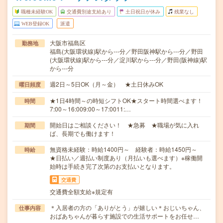
職種未経験OK
交通費別途支給あり
土日祝日が休み
残業なし
WEB登録OK
派遣
大阪市福島区
勤務地
福島(大阪環状線)駅から---分／野田阪神駅から---分／野田
(大阪環状線)駅から---分／淀川駅から---分／野田(阪神線)駅
から---分
週2日～5日OK（月～金） ★土日休みOK
曜日頻度
★1日4時間～の時短シフトOK★スタート時間選べます！
時間
7:00～16:009:00～17:0011:…
開始日はご相談ください！ ★急募 ★職場が気に入れ
期間
ば、長期でも働けます！
無資格未経験：時給1400円～ 経験者：時給1450円～
時給
★日払い／週払い制度あり（月払いも選べます）※稼働開
始時は手続き完了次第のお支払いとなります。
交通費
交通費全額支給※規定有
＊入居者の方の「ありがとう」が嬉しい＊おじいちゃん、
仕事内容
おばあちゃんが暮らす施設での生活サポートをお任せ…