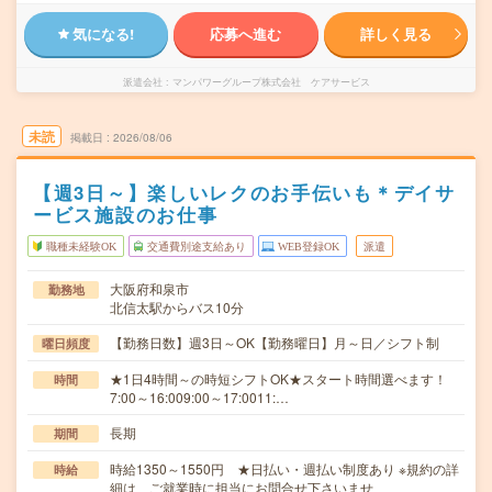
気になる!
応募へ進む
詳しく見る
派遣会社
マンパワーグループ株式会社 ケアサービス
未読
掲載日
2026/08/06
【週3日～】楽しいレクのお手伝いも＊デイサ
ービス施設のお仕事
職種未経験OK
交通費別途支給あり
WEB登録OK
派遣
大阪府和泉市
勤務地
北信太駅からバス10分
【勤務日数】週3日～OK【勤務曜日】月～日／シフト制
曜日頻度
★1日4時間～の時短シフトOK★スタート時間選べます！
時間
7:00～16:009:00～17:0011:…
長期
期間
時給1350～1550円 ★日払い・週払い制度あり ※規約の詳
時給
細は、ご就業時に担当にお問合せ下さいませ