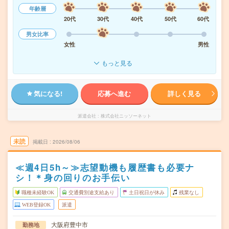
年齢層
20代
30代
40代
50代
60代
男女比率
女性
男性
もっと見る
気になる!
応募へ進む
詳しく見る
派遣会社
株式会社ニッソーネット
未読
掲載日
2026/08/06
≪週4日5h～≫志望動機も履歴書も必要ナ
シ！＊身の回りのお手伝い
職種未経験OK
交通費別途支給あり
土日祝日が休み
残業なし
WEB登録OK
派遣
大阪府豊中市
勤務地