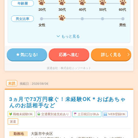
年齢層
20代
30代
40代
50代
60代
男女比率
女性
男性
もっと見る
気になる!
応募へ進む
詳しく見る
派遣会社
株式会社ニッソーネット
未読
掲載日
2026/08/06
3ヵ月で73万円稼ぐ！未経験OK＊おばあちゃ
んのお話相手など
職種未経験OK
交通費別途支給あり
土日祝日が休み
WEB登録OK
派遣
大阪市中央区
勤務地