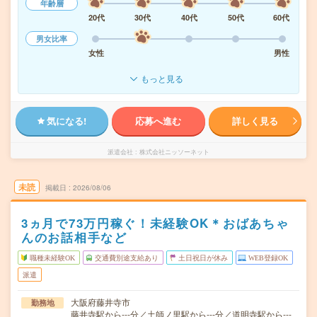
年齢層
20代
30代
40代
50代
60代
男女比率
女性
男性
もっと見る
気になる!
応募へ進む
詳しく見る
派遣会社
株式会社ニッソーネット
未読
掲載日
2026/08/06
3ヵ月で73万円稼ぐ！未経験OK＊おばあちゃ
んのお話相手など
職種未経験OK
交通費別途支給あり
土日祝日が休み
WEB登録OK
派遣
大阪府藤井寺市
勤務地
藤井寺駅から---分／土師ノ里駅から---分／道明寺駅から---