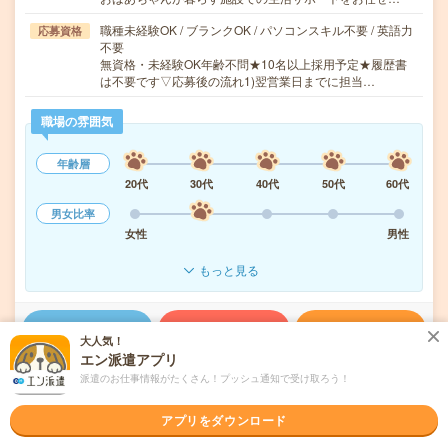
職種未経験OK / ブランクOK / パソコンスキル不要 / 英語力
応募資格
不要
無資格・未経験OK年齢不問★10名以上採用予定★履歴書
は不要です▽応募後の流れ1)翌営業日までに担当…
職場の雰囲気
年齢層
20代
30代
40代
50代
60代
男女比率
女性
男性
もっと見る
気になる!
応募へ進む
詳しく見る
大人気！
エン派遣アプリ
派遣会社
マンパワーグループ株式会社 ケアサービス事業部 （医療福祉介護関連）
派遣のお仕事情報がたくさん！プッシュ通知で受け取ろう！
アプリをダウンロード
未読
掲載日
2026/08/06