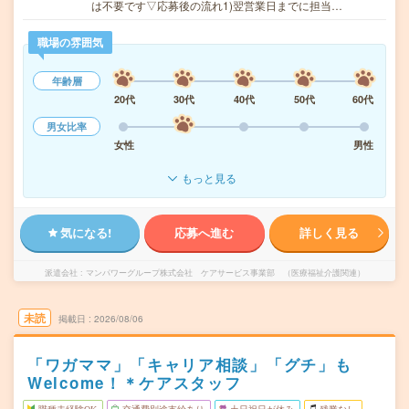
は不要です▽応募後の流れ1)翌営業日までに担当…
職場の雰囲気
年齢層
20代
30代
40代
50代
60代
男女比率
女性
男性
もっと見る
気になる!
応募へ進む
詳しく見る
派遣会社
マンパワーグループ株式会社 ケアサービス事業部 （医療福祉介護関連）
未読
掲載日
2026/08/06
「ワガママ」「キャリア相談」「グチ」も
Welcome！＊ケアスタッフ