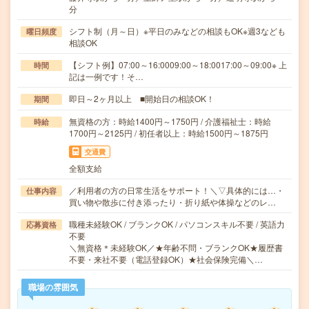
分
シフト制（月～日）※平日のみなどの相談もOK※週3なども
曜日頻度
相談OK
【シフト例】07:00～16:0009:00～18:0017:00～09:00※ 上
時間
記は一例です！そ…
即日～2ヶ月以上 ■開始日の相談OK！
期間
無資格の方：時給1400円～1750円 / 介護福祉士：時給
時給
1700円～2125円 / 初任者以上：時給1500円～1875円
交通費
全額支給
／利用者の方の日常生活をサポート！＼▽具体的には…・
仕事内容
買い物や散歩に付き添ったり・折り紙や体操などのレ…
職種未経験OK / ブランクOK / パソコンスキル不要 / 英語力
応募資格
不要
＼無資格＊未経験OK／★年齢不問・ブランクOK★履歴書
不要・来社不要（電話登録OK）★社会保険完備＼…
職場の雰囲気