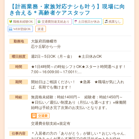
【計画業務・家族対応ナシも叶う】現場に向
き合える＊高齢者ケアスタッフ
職種未経験OK
交通費別途支給あり
土日祝日が休み
残業なし
WEB登録OK
派遣
大阪府四條畷市
勤務地
忍ケ丘駅から---分
週2日～5日OK（月～金） ★土日休みOK
曜日頻度
★1日4時間～の時短シフトOK★スタート時間選べます！
時間
7:00～16:009:00～17:0011:…
開始日はご相談ください！ ★急募 ★職場が気に入れ
期間
ば、長期でも働けます！
無資格未経験：時給1400円～ 経験者：時給1450円～
時給
★日払い／週払い制度あり（月払いも選べます）※稼働開
始時は手続き完了次第のお支払いとなります。
交通費
交通費全額支給※規定有
＊入居者の方の「ありがとう」が嬉しい＊おじいちゃん、
仕事内容
おばあちゃんが暮らす施設での生活サポートをお任せ…