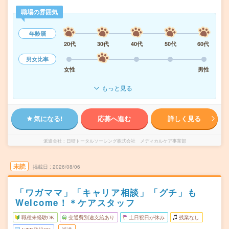
職場の雰囲気
年齢層
20代
30代
40代
50代
60代
男女比率
女性
男性
もっと見る
気になる!
応募へ進む
詳しく見る
派遣会社
日研トータルソーシング株式会社 メディカルケア事業部
未読
掲載日
2026/08/06
「ワガママ」「キャリア相談」「グチ」も
Welcome！＊ケアスタッフ
職種未経験OK
交通費別途支給あり
土日祝日が休み
残業なし