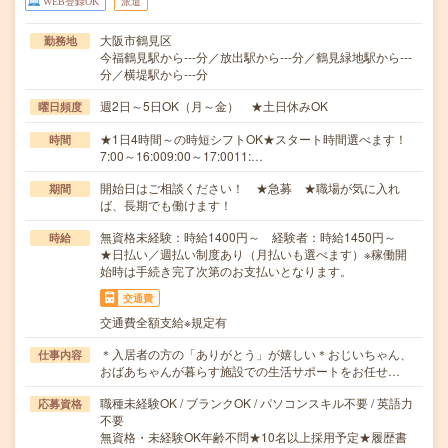
WEB登録OK
派遣
大阪市鶴見区
勤務地
今福鶴見駅から---分／放出駅から---分／鶴見緑地駅から---
分／横堤駅から---分
週2日～5日OK（月～金） ★土日休みOK
曜日頻度
★1日4時間～の時短シフトOK★スタート時間選べます！
時間
7:00～16:009:00～17:0011:…
開始日はご相談ください！ ★急募 ★職場が気に入れ
期間
ば、長期でも働けます！
無資格未経験：時給1400円～ 経験者：時給1450円～
時給
★日払い／週払い制度あり（月払いも選べます）※稼働開
始時は手続き完了次第のお支払いとなります。
交通費
交通費全額支給※規定有
＊入居者の方の「ありがとう」が嬉しい＊おじいちゃん、
仕事内容
おばあちゃんが暮らす施設での生活サポートをお任せ…
職種未経験OK / ブランクOK / パソコンスキル不要 / 英語力
応募資格
不要
無資格・未経験OK年齢不問★10名以上採用予定★履歴書