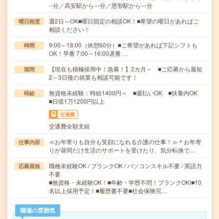
--分／高安駅から---分／恩智駅から---分
週2日～OK■曜日固定の相談OK！■希望の曜日があればご
曜日頻度
相談ください！
9:00～18:00（休憩60分）■ご希望があれば下記シフトも
時間
OK！早番 7:00～16:00遅番 …
【現在も積極採用中！急募！】2カ月～ ■ご応募から最短
期間
2～3日後の就業も相談可能です！
無資格未経験：時給1400円～ ■週払いOK ■扶養内OK
時給
■日収1万1200円以上
交通費
交通費全額支給
≪お年寄りも自分も笑顔になれる介護の仕事！≫＊お年寄
仕事内容
りが昼間だけ生活のサポートを受けたり、気分転換で…
職種未経験OK / ブランクOK / パソコンスキル不要 / 英語力
応募資格
不要
■無資格・未経験OK！■年齢・学歴不問！ブランクOK!■10
名以上採用予定！■履歴書不要■社会保険完…
職場の雰囲気