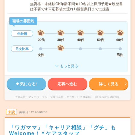
無資格・未経験OK年齢不問★10名以上採用予定★履歴書
は不要です▽応募後の流れ1)翌営業日までに担当…
職場の雰囲気
年齢層
20代
30代
40代
50代
60代
男女比率
女性
男性
もっと見る
気になる!
応募へ進む
詳しく見る
派遣会社
マンパワーグループ株式会社 ケアサービス事業部 （医療福祉介護関連）
未読
掲載日
2026/08/06
「ワガママ」「キャリア相談」「グチ」も
Welcome！＊ケアスタッフ