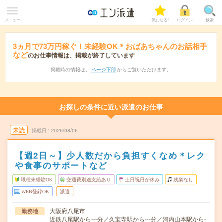
メニュー
気になる!
ログイン
検索
3ヵ月で73万円稼ぐ！未経験OK＊おばあちゃんのお話相手
など
のお仕事情報は、掲載が終了しています
掲載時の情報は、
ページ下部
からご覧いただけます。
お探しの条件に近い派遣のお仕事
未読
掲載日
2026/08/06
【週2日～】少人数だから負担すくなめ＊レク
や食事のサポートなど
職種未経験OK
交通費別途支給あり
土日祝日が休み
残業なし
WEB登録OK
派遣
大阪府八尾市
勤務地
近鉄八尾駅から---分／久宝寺駅から---分／河内山本駅から-