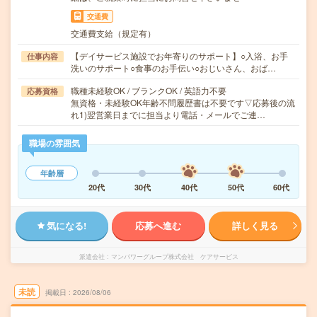
交通費
交通費支給（規定有）
【デイサービス施設でお年寄りのサポート】○入浴、お手
仕事内容
洗いのサポート○食事のお手伝い○おじいさん、おば…
職種未経験OK / ブランクOK / 英語力不要
応募資格
無資格・未経験OK年齢不問履歴書は不要です▽応募後の流
れ1)翌営業日までに担当より電話・メールでご連…
職場の雰囲気
年齢層
20代
30代
40代
50代
60代
気になる!
応募へ進む
詳しく見る
派遣会社
マンパワーグループ株式会社 ケアサービス
未読
掲載日
2026/08/06