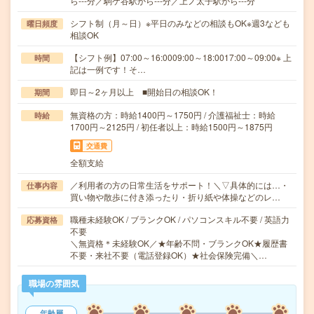
ら---分／駒ケ谷駅から---分／上ノ太子駅から---分
シフト制（月～日）※平日のみなどの相談もOK※週3なども
曜日頻度
相談OK
【シフト例】07:00～16:0009:00～18:0017:00～09:00※ 上
時間
記は一例です！そ…
即日～2ヶ月以上 ■開始日の相談OK！
期間
無資格の方：時給1400円～1750円 / 介護福祉士：時給
時給
1700円～2125円 / 初任者以上：時給1500円～1875円
交通費
全額支給
／利用者の方の日常生活をサポート！＼▽具体的には…・
仕事内容
買い物や散歩に付き添ったり・折り紙や体操などのレ…
職種未経験OK / ブランクOK / パソコンスキル不要 / 英語力
応募資格
不要
＼無資格＊未経験OK／★年齢不問・ブランクOK★履歴書
不要・来社不要（電話登録OK）★社会保険完備＼…
職場の雰囲気
年齢層