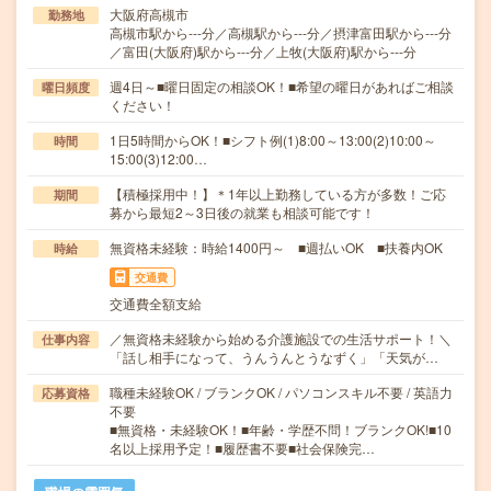
大阪府高槻市
勤務地
高槻市駅から---分／高槻駅から---分／摂津富田駅から---分
／富田(大阪府)駅から---分／上牧(大阪府)駅から---分
週4日～■曜日固定の相談OK！■希望の曜日があればご相談
曜日頻度
ください！
1日5時間からOK！■シフト例(1)8:00～13:00(2)10:00～
時間
15:00(3)12:00…
【積極採用中！】＊1年以上勤務している方が多数！ご応
期間
募から最短2～3日後の就業も相談可能です！
無資格未経験：時給1400円～ ■週払いOK ■扶養内OK
時給
交通費
交通費全額支給
／無資格未経験から始める介護施設での生活サポート！＼
仕事内容
「話し相手になって、うんうんとうなずく」「天気が…
職種未経験OK / ブランクOK / パソコンスキル不要 / 英語力
応募資格
不要
■無資格・未経験OK！■年齢・学歴不問！ブランクOK!■10
名以上採用予定！■履歴書不要■社会保険完…