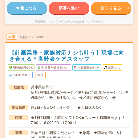
気になる!
応募へ進む
詳しく見る
派遣会社
マンパワーグループ株式会社 ケアサービス
未読
掲載日
2026/08/07
【計画業務・家族対応ナシも叶う】現場に向
き合える＊高齢者ケアスタッフ
職種未経験OK
交通費別途支給あり
土日祝日が休み
残業なし
WEB登録OK
派遣
兵庫県伊丹市
勤務地
伊丹(福知山線)駅から---分／伊丹(阪急線)駅から---分／北伊
丹駅から---分／稲野駅から---分／新伊丹駅から---分
週2日～5日OK（月～金） ★土日休みOK
曜日頻度
★1日4時間～の時短シフトOK★スタート時間選べます！
時間
7:00～16:009:00～17:0011:…
開始日はご相談ください！ ★急募 ★職場が気に入れ
期間
ば、長期でも働けます！