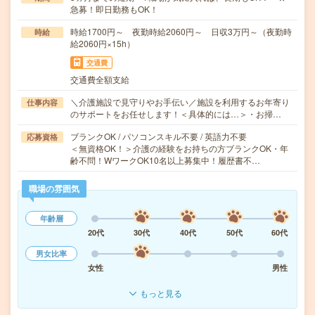
急募！即日勤務もOK！
時給1700円～ 夜勤時給2060円～ 日収3万円～（夜勤時
時給
給2060円×15h）
交通費
交通費全額支給
＼介護施設で見守りやお手伝い／施設を利用するお年寄り
仕事内容
のサポートをお任せします！＜具体的には…＞・お掃…
ブランクOK / パソコンスキル不要 / 英語力不要
応募資格
＜無資格OK！＞介護の経験をお持ちの方ブランクOK・年
齢不問！WワークOK10名以上募集中！履歴書不…
職場の雰囲気
年齢層
20代
30代
40代
50代
60代
男女比率
女性
男性
もっと見る