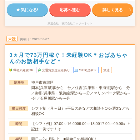
気になる!
応募へ進む
詳しく見る
派遣会社
株式会社ニッソーネット
未読
掲載日
2026/08/07
3ヵ月で73万円稼ぐ！未経験OK＊おばあちゃ
んのお話相手など＊
職種未経験OK
交通費別途支給あり
WEB登録OK
派遣
神戸市東灘区
勤務地
岡本(兵庫県)駅から---分／住吉(兵庫県・東海道)駅から---分
／御影(兵庫県・阪急線)駅から---分／マリンパーク駅から--
-分／石屋川駅から---分
シフト制（月～日）※平日のみなどの相談もOK※週3なども
曜日頻度
相談OK
【シフト例】07:00～16:0009:00～18:0017:00～09:00※ 上
時間
記は一例です！そ…
即日～2ヶ月以上 ■開始日の相談OK！
期間