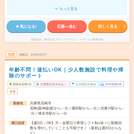
もっと見る
気になる!
応募へ進む
詳しく見る
派遣会社
株式会社スタッフサービス メディカル事業本部
未読
掲載日
2026/08/07
年齢不問！速払いOK｜少人数施設で料理や掃
除のサポート
職種未経験OK
交通費別途支給あり
土日祝日が休み
WEB登録OK
派遣
兵庫県尼崎市
勤務地
尼崎(阪神線)駅から---分／園田駅から---分／武庫川駅から--
-分／猪名寺駅から---分
【週3日～OK】月～金曜日で希望シフト制※徐々に勤務回
曜日頻度
数を増やしていくことも可能です！（最初は週3日からな
ど）