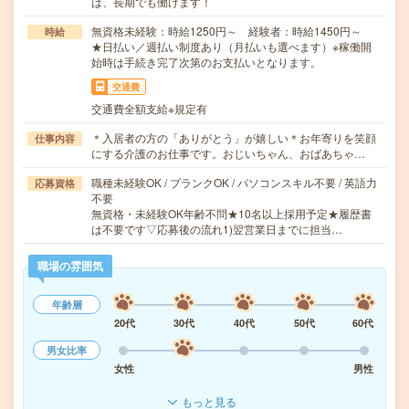
ば、長期でも働けます！
無資格未経験：時給1250円～ 経験者：時給1450円～
時給
★日払い／週払い制度あり（月払いも選べます）※稼働開
始時は手続き完了次第のお支払いとなります。
交通費
交通費全額支給※規定有
＊入居者の方の「ありがとう」が嬉しい＊お年寄りを笑顔
仕事内容
にする介護のお仕事です。おじいちゃん、おばあちゃ…
職種未経験OK / ブランクOK / パソコンスキル不要 / 英語力
応募資格
不要
無資格・未経験OK年齢不問★10名以上採用予定★履歴書
は不要です▽応募後の流れ1)翌営業日までに担当…
職場の雰囲気
年齢層
20代
30代
40代
50代
60代
男女比率
女性
男性
もっと見る