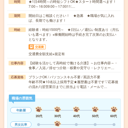
★1日4時間～の時短シフトOK★スタート時間選べます！
時間
7:00～16:009:00～17:0011:…
開始日はご相談ください！ ★急募 ★職場が気に入れ
期間
ば、長期でも働けます！
経験者：時給1500円～ ★日払い／週払い制度あり（月払
時給
いも選べます）※稼働開始時は手続き完了次第のお支払い
となります。
交通費
交通費全額支給※規定有
【経験を活かして高時給で働ける介護】～お仕事内容～・
仕事内容
食事／入浴／排せつ介助・移乗や見守り・レクリエー…
ブランクOK / パソコンスキル不要 / 英語力不要
応募資格
年齢不問★10名以上採用予定★履歴書は不要です▽応募後
の流れ1)翌営業日までに担当より電話・メールで…
職場の雰囲気
年齢層
20代
30代
40代
50代
60代
男女比率