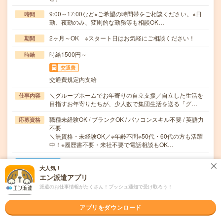
9:00～17:00など※ご希望の時間帯をご相談ください。※日
時間
勤、夜勤のみ、変則的な勤務等も相談OK…
2ヶ月～OK ※スタート日はお気軽にご相談ください！
期間
時給1500円～
時給
交通費
交通費規定内支給
＼グループホームでお年寄りの自立支援／自立した生活を
仕事内容
目指すお年寄りたちが、少人数で集団生活を送る「グ…
職種未経験OK / ブランクOK / パソコンスキル不要 / 英語力
応募資格
不要
＼無資格・未経験OK／※年齢不問※50代・60代の方も活躍
中！※履歴書不要・来社不要で電話相談もOK…
職場の雰囲気
大人気！
エン派遣アプリ
年齢層
派遣のお仕事情報がたくさん！プッシュ通知で受け取ろう！
20代
30代
40代
50代
60代
アプリをダウンロード
男女比率
女性
男性