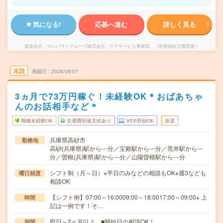
気になる!
応募へ進む
詳しく見る
派遣会社
マンパワーグループ株式会社 ケアサービス事業部 （医療福祉介護関連）
未読
掲載日
2026/08/07
3ヵ月で73万円稼ぐ！未経験OK＊おばあちゃ
んのお話相手など＊
職種未経験OK
交通費別途支給あり
WEB登録OK
派遣
兵庫県高砂市
勤務地
高砂(兵庫県)駅から---分／宝殿駅から---分／荒井駅から---
分／曽根(兵庫県)駅から---分／山陽曽根駅から---分
シフト制（月～日）※平日のみなどの相談もOK※週3なども
曜日頻度
相談OK
【シフト例】07:00～16:0009:00～18:0017:00～09:00※ 上
時間
記は一例です！そ…
即日～2ヶ月以上 ■開始日の相談OK！
期間