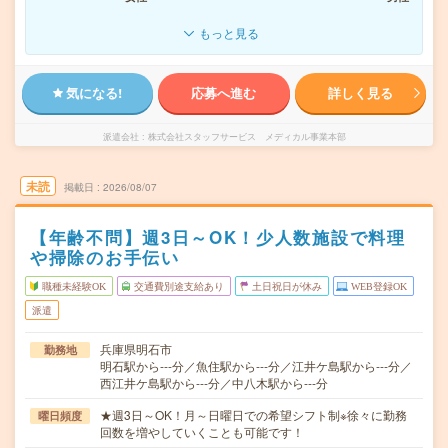
もっと見る
気になる!
応募へ進む
詳しく見る
派遣会社
株式会社スタッフサービス メディカル事業本部
未読
掲載日
2026/08/07
【年齢不問】週3日～OK！少人数施設で料理
や掃除のお手伝い
職種未経験OK
交通費別途支給あり
土日祝日が休み
WEB登録OK
派遣
兵庫県明石市
勤務地
明石駅から---分／魚住駅から---分／江井ケ島駅から---分／
西江井ケ島駅から---分／中八木駅から---分
★週3日～OK！月～日曜日での希望シフト制※徐々に勤務
曜日頻度
回数を増やしていくことも可能です！