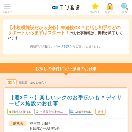
メニュー
気になる!
ログイン
検索
【小規模施設だから安心】未経験OK＊お話し相手などの
サポートからまずはスタート！
のお仕事情報は、掲載が終了して
います
掲載時の情報は、
ページ下部
からご覧いただけます。
お探しの条件に近い派遣のお仕事
未読
掲載日
2026/08/07
【週3日～】楽しいレクのお手伝いも＊デイサ
ービス施設のお仕事
職種未経験OK
交通費別途支給あり
WEB登録OK
派遣
神戸市兵庫区
勤務地
兵庫駅から徒歩5分