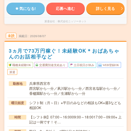
気になる!
応募へ進む
詳しく見る
派遣会社
株式会社ニッソーネット
未読
掲載日
2026/08/07
3ヵ月で73万円稼ぐ！未経験OK＊おばあちゃ
んのお話相手など
職種未経験OK
交通費別途支給あり
土日祝日が休み
WEB登録OK
派遣
兵庫県西宮市
勤務地
西宮駅から---分／夙川駅から---分／西宮名塩駅から---分／
香櫨園駅から---分／生瀬駅から---分
シフト制（月～日）※平日のみなどの相談もOK※週3なども
曜日頻度
相談OK
【シフト例】07:00～16:0009:00～18:0017:00～09:00※ 上
時間
記は一例です！そ…