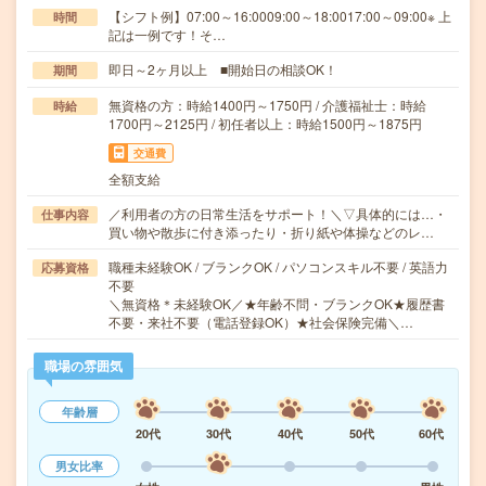
【シフト例】07:00～16:0009:00～18:0017:00～09:00※ 上
時間
記は一例です！そ…
即日～2ヶ月以上 ■開始日の相談OK！
期間
無資格の方：時給1400円～1750円 / 介護福祉士：時給
時給
1700円～2125円 / 初任者以上：時給1500円～1875円
交通費
全額支給
／利用者の方の日常生活をサポート！＼▽具体的には…・
仕事内容
買い物や散歩に付き添ったり・折り紙や体操などのレ…
職種未経験OK / ブランクOK / パソコンスキル不要 / 英語力
応募資格
不要
＼無資格＊未経験OK／★年齢不問・ブランクOK★履歴書
不要・来社不要（電話登録OK）★社会保険完備＼…
職場の雰囲気
年齢層
20代
30代
40代
50代
60代
男女比率