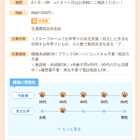
2ヶ月～OK ※スタート日はお気軽にご相談ください！
期間
時給1500円～
時給
交通費
交通費規定内支給
＼グループホームでお年寄りの自立支援／自立した生活を
仕事内容
目指すお年寄りたちが、少人数で集団生活を送る「グ…
職種未経験OK / ブランクOK / パソコンスキル不要 / 英語力
応募資格
不要
＼無資格・未経験OK／※年齢不問※50代・60代の方も活躍
中！※履歴書不要・来社不要で電話相談もOK…
職場の雰囲気
年齢層
20代
30代
40代
50代
60代
男女比率
女性
男性
もっと見る