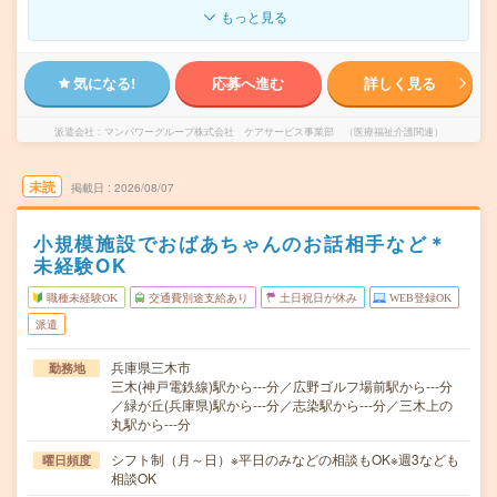
もっと見る
気になる!
応募へ進む
詳しく見る
派遣会社
マンパワーグループ株式会社 ケアサービス事業部 （医療福祉介護関連）
未読
掲載日
2026/08/07
小規模施設でおばあちゃんのお話相手など＊
未経験OK
職種未経験OK
交通費別途支給あり
土日祝日が休み
WEB登録OK
派遣
兵庫県三木市
勤務地
三木(神戸電鉄線)駅から---分／広野ゴルフ場前駅から---分
／緑が丘(兵庫県)駅から---分／志染駅から---分／三木上の
丸駅から---分
シフト制（月～日）※平日のみなどの相談もOK※週3なども
曜日頻度
相談OK