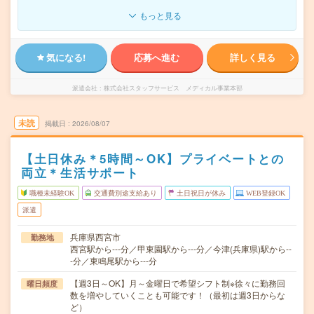
もっと見る
気になる!
応募へ進む
詳しく見る
派遣会社
株式会社スタッフサービス メディカル事業本部
未読
掲載日
2026/08/07
【土日休み＊5時間～OK】プライベートとの
両立＊生活サポート
職種未経験OK
交通費別途支給あり
土日祝日が休み
WEB登録OK
派遣
兵庫県西宮市
勤務地
西宮駅から---分／甲東園駅から---分／今津(兵庫県)駅から--
-分／東鳴尾駅から---分
【週3日～OK】月～金曜日で希望シフト制※徐々に勤務回
曜日頻度
数を増やしていくことも可能です！（最初は週3日からな
ど）