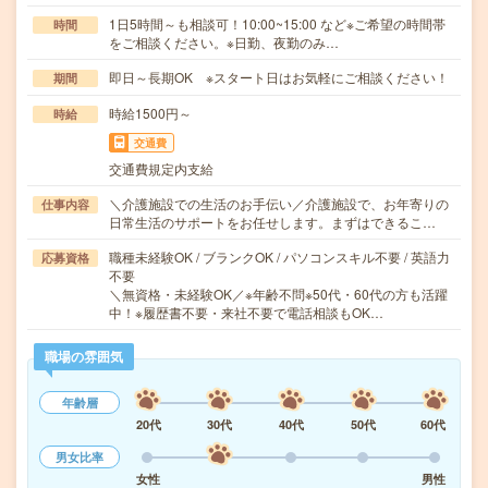
1日5時間～も相談可！10:00~15:00 など※ご希望の時間帯
時間
をご相談ください。※日勤、夜勤のみ…
即日～長期OK ※スタート日はお気軽にご相談ください！
期間
時給1500円～
時給
交通費
交通費規定内支給
＼介護施設での生活のお手伝い／介護施設で、お年寄りの
仕事内容
日常生活のサポートをお任せします。まずはできるこ…
職種未経験OK / ブランクOK / パソコンスキル不要 / 英語力
応募資格
不要
＼無資格・未経験OK／※年齢不問※50代・60代の方も活躍
中！※履歴書不要・来社不要で電話相談もOK…
職場の雰囲気
年齢層
20代
30代
40代
50代
60代
男女比率
女性
男性