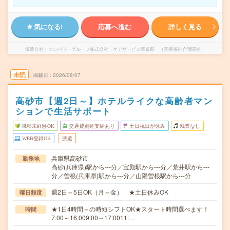
気になる!
応募へ進む
詳しく見る
派遣会社
マンパワーグループ株式会社 ケアサービス事業部 （医療福祉介護関連）
未読
掲載日
2026/08/07
高砂市【週2日～】ホテルライクな高齢者マン
ションで生活サポート
職種未経験OK
交通費別途支給あり
土日祝日が休み
残業なし
WEB登録OK
派遣
兵庫県高砂市
勤務地
高砂(兵庫県)駅から---分／宝殿駅から---分／荒井駅から---
分／曽根(兵庫県)駅から---分／山陽曽根駅から---分
週2日～5日OK（月～金） ★土日休みOK
曜日頻度
★1日4時間～の時短シフトOK★スタート時間選べます！
時間
7:00～16:009:00～17:0011:…