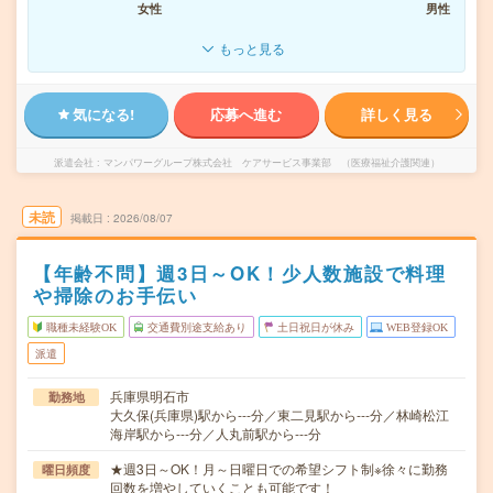
女性
男性
もっと見る
気になる!
応募へ進む
詳しく見る
派遣会社
マンパワーグループ株式会社 ケアサービス事業部 （医療福祉介護関連）
未読
掲載日
2026/08/07
【年齢不問】週3日～OK！少人数施設で料理
や掃除のお手伝い
職種未経験OK
交通費別途支給あり
土日祝日が休み
WEB登録OK
派遣
兵庫県明石市
勤務地
大久保(兵庫県)駅から---分／東二見駅から---分／林崎松江
海岸駅から---分／人丸前駅から---分
★週3日～OK！月～日曜日での希望シフト制※徐々に勤務
曜日頻度
回数を増やしていくことも可能です！