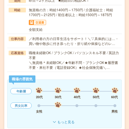
即日～2ヶ月以上 ■開始日の相談OK！
期間
無資格の方：時給1400円～1750円 / 介護福祉士：時給
時給
1700円～2125円 / 初任者以上：時給1500円～1875円
交通費
全額支給
／利用者の方の日常生活をサポート！＼▽具体的には…・
仕事内容
買い物や散歩に付き添ったり・折り紙や体操などのレ…
職種未経験OK / ブランクOK / パソコンスキル不要 / 英語力
応募資格
不要
＼無資格＊未経験OK／★年齢不問・ブランクOK★履歴書
不要・来社不要（電話登録OK）★社会保険完備＼…
職場の雰囲気
年齢層
20代
30代
40代
50代
60代
男女比率
女性
男性
もっと見る