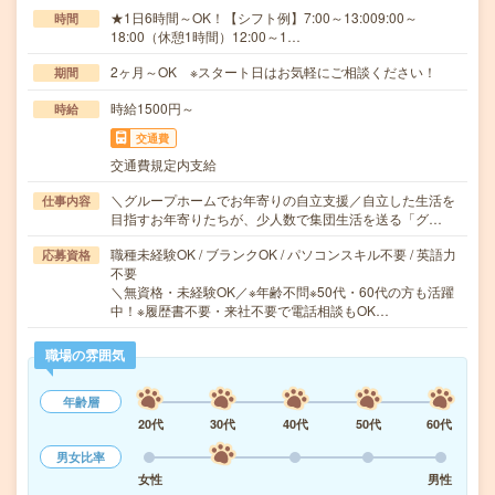
★1日6時間～OK！【シフト例】7:00～13:009:00～
時間
18:00（休憩1時間）12:00～1…
2ヶ月～OK ※スタート日はお気軽にご相談ください！
期間
時給1500円～
時給
交通費
交通費規定内支給
＼グループホームでお年寄りの自立支援／自立した生活を
仕事内容
目指すお年寄りたちが、少人数で集団生活を送る「グ…
職種未経験OK / ブランクOK / パソコンスキル不要 / 英語力
応募資格
不要
＼無資格・未経験OK／※年齢不問※50代・60代の方も活躍
中！※履歴書不要・来社不要で電話相談もOK…
職場の雰囲気
年齢層
20代
30代
40代
50代
60代
男女比率
女性
男性