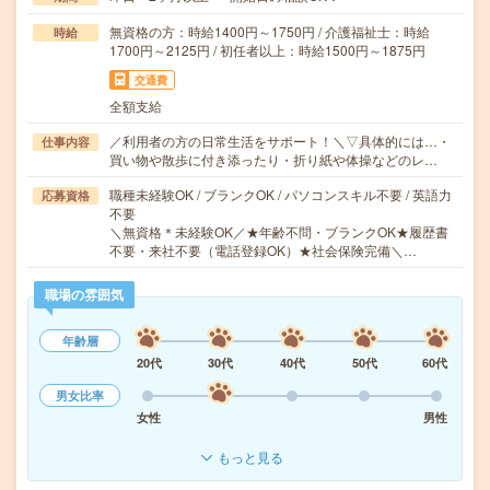
無資格の方：時給1400円～1750円 / 介護福祉士：時給
時給
1700円～2125円 / 初任者以上：時給1500円～1875円
交通費
全額支給
／利用者の方の日常生活をサポート！＼▽具体的には…・
仕事内容
買い物や散歩に付き添ったり・折り紙や体操などのレ…
職種未経験OK / ブランクOK / パソコンスキル不要 / 英語力
応募資格
不要
＼無資格＊未経験OK／★年齢不問・ブランクOK★履歴書
不要・来社不要（電話登録OK）★社会保険完備＼…
職場の雰囲気
年齢層
20代
30代
40代
50代
60代
男女比率
女性
男性
もっと見る