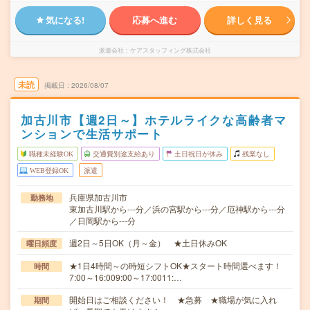
気になる!
応募へ進む
詳しく見る
派遣会社
ケアスタッフィング株式会社
未読
掲載日
2026/08/07
加古川市【週2日～】ホテルライクな高齢者マ
ンションで生活サポート
職種未経験OK
交通費別途支給あり
土日祝日が休み
残業なし
WEB登録OK
派遣
兵庫県加古川市
勤務地
東加古川駅から---分／浜の宮駅から---分／厄神駅から---分
／日岡駅から---分
週2日～5日OK（月～金） ★土日休みOK
曜日頻度
★1日4時間～の時短シフトOK★スタート時間選べます！
時間
7:00～16:009:00～17:0011:…
開始日はご相談ください！ ★急募 ★職場が気に入れ
期間