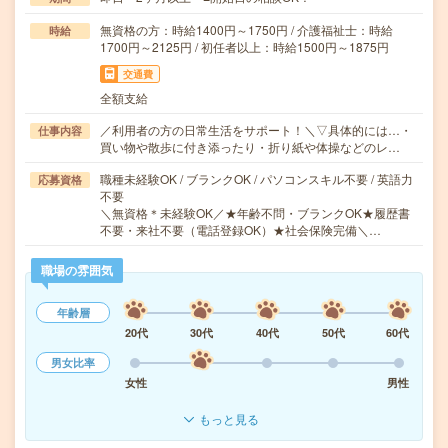
無資格の方：時給1400円～1750円 / 介護福祉士：時給
時給
1700円～2125円 / 初任者以上：時給1500円～1875円
交通費
全額支給
／利用者の方の日常生活をサポート！＼▽具体的には…・
仕事内容
買い物や散歩に付き添ったり・折り紙や体操などのレ…
職種未経験OK / ブランクOK / パソコンスキル不要 / 英語力
応募資格
不要
＼無資格＊未経験OK／★年齢不問・ブランクOK★履歴書
不要・来社不要（電話登録OK）★社会保険完備＼…
職場の雰囲気
年齢層
20代
30代
40代
50代
60代
男女比率
女性
男性
もっと見る