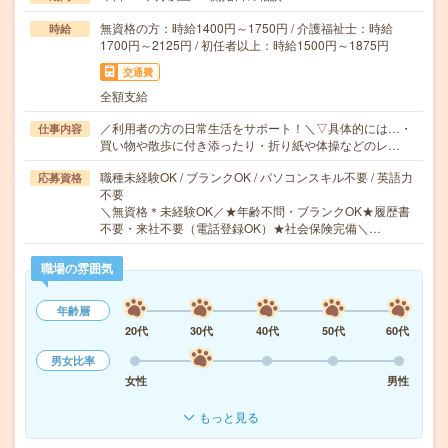
無資格の方：時給1400円～1750円 / 介護福祉士：時給
時給
1700円～2125円 / 初任者以上：時給1500円～1875円
交通費
全額支給
／利用者の方の日常生活をサポート！＼▽具体的には…・
仕事内容
買い物や散歩に付き添ったり・折り紙や体操などのレ…
職種未経験OK / ブランクOK / パソコンスキル不要 / 英語力
応募資格
不要
＼無資格＊未経験OK／★年齢不問・ブランクOK★履歴書
不要・来社不要（電話登録OK）★社会保険完備＼…
職場の雰囲気
年齢層
20代
30代
40代
50代
60代
男女比率
女性
男性
もっと見る