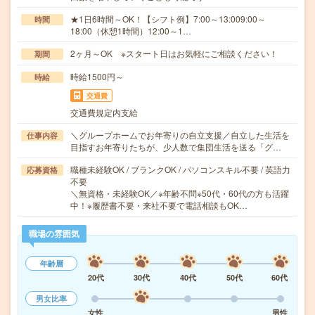
★1日6時間～OK！【シフト例】7:00～13:009:00～
時間
18:00（休憩1時間）12:00～1…
2ヶ月～OK ※スタート日はお気軽にご相談ください！
期間
時給1500円～
時給
交通費
交通費規定内支給
＼グループホームでお年寄りの自立支援／自立した生活を
仕事内容
目指すお年寄りたちが、少人数で集団生活を送る「グ…
職種未経験OK / ブランクOK / パソコンスキル不要 / 英語力
応募資格
不要
＼無資格・未経験OK／※年齢不問※50代・60代の方も活躍
中！※履歴書不要・来社不要で電話相談もOK…
職場の雰囲気
年齢層
20代
30代
40代
50代
60代
男女比率
女性
男性