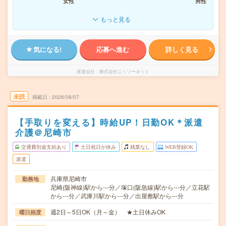
女性
男性
もっと見る
気になる!
応募へ進む
詳しく見る
派遣会社
株式会社ニッソーネット
未読
掲載日
2026/08/07
【手取りを変える】時給UP！日勤OK＊派遣
介護＠尼崎市
交通費別途支給あり
土日祝日が休み
残業なし
WEB登録OK
派遣
兵庫県尼崎市
勤務地
尼崎(阪神線)駅から---分／塚口(阪急線)駅から---分／立花駅
から---分／武庫川駅から---分／出屋敷駅から---分
週2日～5日OK（月～金） ★土日休みOK
曜日頻度