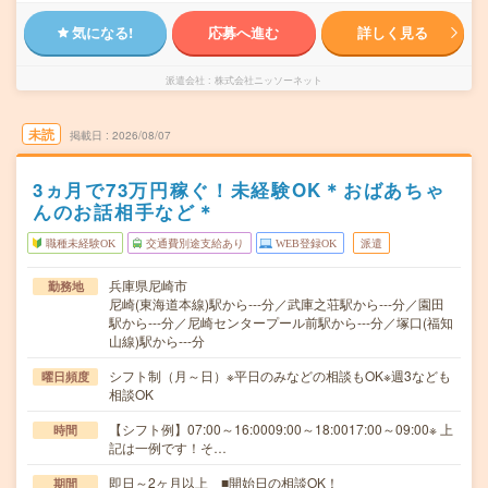
気になる!
応募へ進む
詳しく見る
派遣会社
株式会社ニッソーネット
未読
掲載日
2026/08/07
3ヵ月で73万円稼ぐ！未経験OK＊おばあちゃ
んのお話相手など＊
職種未経験OK
交通費別途支給あり
WEB登録OK
派遣
兵庫県尼崎市
勤務地
尼崎(東海道本線)駅から---分／武庫之荘駅から---分／園田
駅から---分／尼崎センタープール前駅から---分／塚口(福知
山線)駅から---分
シフト制（月～日）※平日のみなどの相談もOK※週3なども
曜日頻度
相談OK
【シフト例】07:00～16:0009:00～18:0017:00～09:00※ 上
時間
記は一例です！そ…
即日～2ヶ月以上 ■開始日の相談OK！
期間