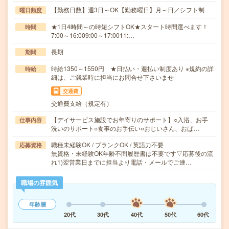
【勤務日数】週3日～OK【勤務曜日】月～日／シフト制
曜日頻度
★1日4時間～の時短シフトOK★スタート時間選べます！
時間
7:00～16:009:00～17:0011:…
長期
期間
時給1350～1550円 ★日払い・週払い制度あり ※規約の詳
時給
細は、ご就業時に担当にお問合せ下さいませ
交通費
交通費支給（規定有）
【デイサービス施設でお年寄りのサポート】○入浴、お手
仕事内容
洗いのサポート○食事のお手伝い○おじいさん、おば…
職種未経験OK / ブランクOK / 英語力不要
応募資格
無資格・未経験OK年齢不問履歴書は不要です▽応募後の流
れ1)翌営業日までに担当より電話・メールでご連…
職場の雰囲気
年齢層
20代
30代
40代
50代
60代