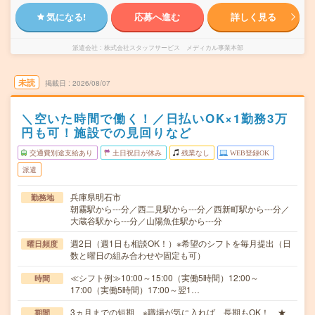
気になる!
応募へ進む
詳しく見る
派遣会社
株式会社スタッフサービス メディカル事業本部
未読
掲載日
2026/08/07
＼空いた時間で働く！／日払いOK×1勤務3万
円も可！施設での見回りなど
交通費別途支給あり
土日祝日が休み
残業なし
WEB登録OK
派遣
兵庫県明石市
勤務地
朝霧駅から---分／西二見駅から---分／西新町駅から---分／
大蔵谷駅から---分／山陽魚住駅から---分
週2日（週1日も相談OK！）※希望のシフトを毎月提出（日
曜日頻度
数と曜日の組み合わせや固定も可）
≪シフト例≫10:00～15:00（実働5時間）12:00～
時間
17:00（実働5時間）17:00～翌1…
3ヵ月までの短期 ※職場が気に入れば、長期もOK！ ★
期間