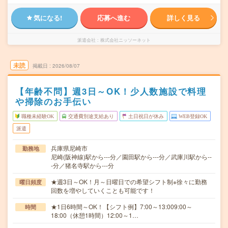
気になる!
応募へ進む
詳しく見る
派遣会社
株式会社ニッソーネット
未読
掲載日
2026/08/07
【年齢不問】週3日～OK！少人数施設で料理
や掃除のお手伝い
職種未経験OK
交通費別途支給あり
土日祝日が休み
WEB登録OK
派遣
兵庫県尼崎市
勤務地
尼崎(阪神線)駅から---分／園田駅から---分／武庫川駅から--
-分／猪名寺駅から---分
★週3日～OK！月～日曜日での希望シフト制※徐々に勤務
曜日頻度
回数を増やしていくことも可能です！
★1日6時間～OK！【シフト例】7:00～13:009:00～
時間
18:00（休憩1時間）12:00～1…