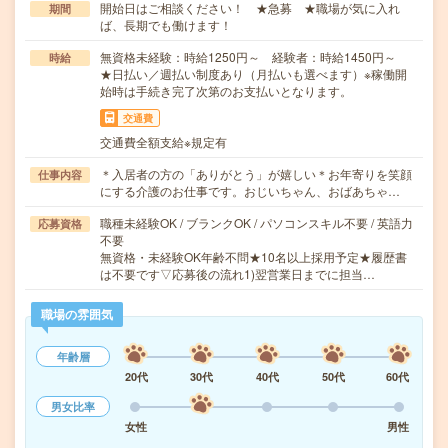
開始日はご相談ください！ ★急募 ★職場が気に入れ
期間
ば、長期でも働けます！
無資格未経験：時給1250円～ 経験者：時給1450円～
時給
★日払い／週払い制度あり（月払いも選べます）※稼働開
始時は手続き完了次第のお支払いとなります。
交通費
交通費全額支給※規定有
＊入居者の方の「ありがとう」が嬉しい＊お年寄りを笑顔
仕事内容
にする介護のお仕事です。おじいちゃん、おばあちゃ…
職種未経験OK / ブランクOK / パソコンスキル不要 / 英語力
応募資格
不要
無資格・未経験OK年齢不問★10名以上採用予定★履歴書
は不要です▽応募後の流れ1)翌営業日までに担当…
職場の雰囲気
年齢層
20代
30代
40代
50代
60代
男女比率
女性
男性