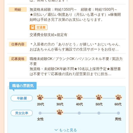
無資格未経験：時給1350円～ 経験者：時給1500円～
時給
★日払い／週払い制度あり（月払いも選べます）※稼働開
始時は手続き完了次第のお支払いとなります。
交通費
交通費全額支給※規定有
＊入居者の方の「ありがとう」が嬉しい＊おじいちゃん、
仕事内容
おばあちゃんが暮らす施設での生活サポートをお任せ…
職種未経験OK / ブランクOK / パソコンスキル不要 / 英語力
応募資格
不要
無資格・未経験OK年齢不問★10名以上採用予定★履歴書
は不要です▽応募後の流れ1)翌営業日までに担当…
職場の雰囲気
年齢層
20代
30代
40代
50代
60代
男女比率
女性
男性
もっと見る