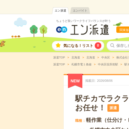
エン派遣
エンバイト
ちょうど良いワークライフバランスが叶う
関東版
気になる！リスト
0
保存し
派遣TOP
北海道
北海道
中央区
株式会社
派遣TOP
札幌市電１条線
中央区役所前駅
駅
NEW
掲載日
2026
/
08
/
06
駅チカでラクラ
お任せ！
派遣
軽作業（仕分け・
職種