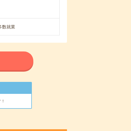
が多数就業
る
す！