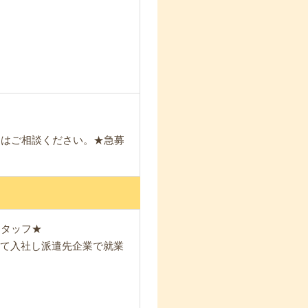
！
。
日はご相談ください。★急募
スタッフ★
して入社し派遣先企業で就業