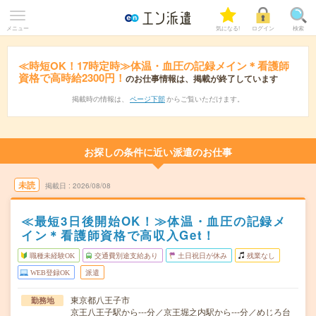
メニュー
気になる!
ログイン
検索
≪時短OK！17時定時≫体温・血圧の記録メイン＊看護師
資格で高時給2300円！
のお仕事情報は、掲載が終了しています
掲載時の情報は、
ページ下部
からご覧いただけます。
お探しの条件に近い派遣のお仕事
未読
掲載日
2026/08/08
≪最短3日後開始OK！≫体温・血圧の記録メ
イン＊看護師資格で高収入Get！
職種未経験OK
交通費別途支給あり
土日祝日が休み
残業なし
WEB登録OK
派遣
東京都八王子市
勤務地
京王八王子駅から---分／京王堀之内駅から---分／めじろ台