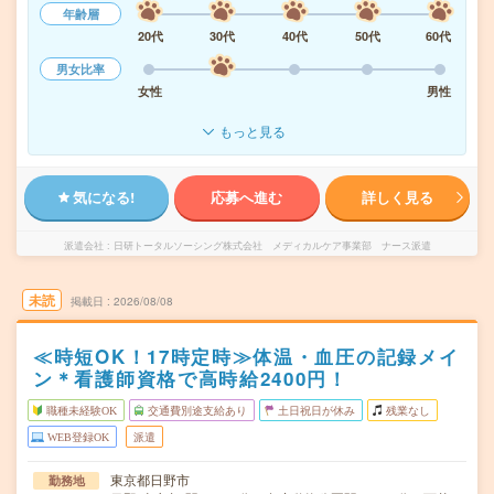
年齢層
20代
30代
40代
50代
60代
男女比率
女性
男性
もっと見る
気になる!
応募へ進む
詳しく見る
派遣会社
日研トータルソーシング株式会社 メディカルケア事業部 ナース派遣
未読
掲載日
2026/08/08
≪時短OK！17時定時≫体温・血圧の記録メイ
ン＊看護師資格で高時給2400円！
職種未経験OK
交通費別途支給あり
土日祝日が休み
残業なし
WEB登録OK
派遣
東京都日野市
勤務地