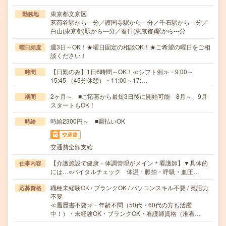
東京都文京区
勤務地
茗荷谷駅から---分／護国寺駅から---分／千石駅から---分／
白山(東京都)駅から---分／春日(東京都)駅から---分
週3日～OK！★曜日固定の相談OK！★ご希望の曜日をご相
曜日頻度
談ください！
【日勤のみ】1日6時間～OK！≪シフト例≫・9:00～
時間
15:45 （45分休憩）・11:00～17:…
2ヶ月～ ■ご応募から最短3日後に開始可能 8月～、9月
期間
スタートもOK！
時給2300円～ ■週払いOK
時給
交通費
交通費全額支給
【介護施設で健康・体調管理がメイン＊看護師】▼具体的
仕事内容
には…○バイタルチェック 体温・脈拍・呼吸・血圧…
職種未経験OK / ブランクOK / パソコンスキル不要 / 英語力
応募資格
不要
≪履歴書不要≫・年齢不問（50代・60代の方も活躍
中！）・未経験OK・ブランクOK・看護師資格（准看…