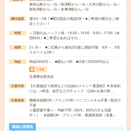
東村山駅から---分／秋津駅から---分／久米川駅から---分／
新秋津駅から---分／多摩湖駅から---分
週3日～OK！■曜日固定の相談OK！■ご希望の曜日をご相
曜日頻度
談ください！
＼日勤のみ／シフト例・10:00～15:00・9:00～17:00（休
時間
憩60分）■ご希望があればその…
2ヶ月～ ■ご応募から最短3日後に開始可能 8月～、9月
期間
スタートもOK！
時給2400円～ ■週払いOK ■日収1万9200円以上
時給
交通費
交通費全額支給
【介護施設で体調などの記録がメイン＊看護師】▼具体的
仕事内容
には…○体温、血圧などのチェック・記録○お薬の飲…
職種未経験OK / ブランクOK / パソコンスキル不要 / 英語力
応募資格
不要
≪履歴書不要≫・年齢不問（50代・60代の方も活躍
中！）・未経験OK・ブランクOK・看護師資格（准看…
職場の雰囲気