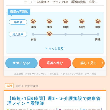
中！）・未経験OK・ブランクOK・看護師資格（准看…
職場の雰囲気
年齢層
20代
30代
40代
50代
60代
男女比率
女性
男性
もっと見る
気になる!
応募へ進む
詳しく見る
派遣会社
日研トータルソーシング株式会社 メディカルケア事業部 ナース派遣
未読
掲載日
2026/08/08
【時短×1日6時間】週3～≫介護施設で健康管
理メイン＊看護師