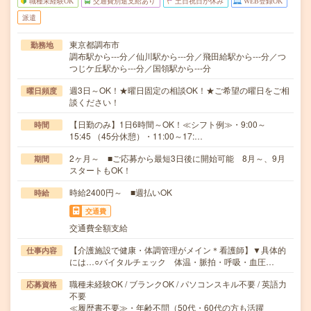
職種未経験OK
交通費別途支給あり
土日祝日が休み
WEB登録OK
派遣
東京都調布市
勤務地
調布駅から---分／仙川駅から---分／飛田給駅から---分／つ
つじケ丘駅から---分／国領駅から---分
週3日～OK！★曜日固定の相談OK！★ご希望の曜日をご相
曜日頻度
談ください！
【日勤のみ】1日6時間～OK！≪シフト例≫・9:00～
時間
15:45 （45分休憩）・11:00～17:…
2ヶ月～ ■ご応募から最短3日後に開始可能 8月～、9月
期間
スタートもOK！
時給2400円～ ■週払いOK
時給
交通費
交通費全額支給
【介護施設で健康・体調管理がメイン＊看護師】▼具体的
仕事内容
には…○バイタルチェック 体温・脈拍・呼吸・血圧…
職種未経験OK / ブランクOK / パソコンスキル不要 / 英語力
応募資格
不要
≪履歴書不要≫・年齢不問（50代・60代の方も活躍