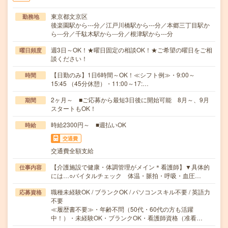
東京都文京区
勤務地
後楽園駅から---分／江戸川橋駅から---分／本郷三丁目駅か
ら---分／千駄木駅から---分／根津駅から---分
週3日～OK！★曜日固定の相談OK！★ご希望の曜日をご相
曜日頻度
談ください！
【日勤のみ】1日6時間～OK！≪シフト例≫・9:00～
時間
15:45 （45分休憩）・11:00～17:…
2ヶ月～ ■ご応募から最短3日後に開始可能 8月～、9月
期間
スタートもOK！
時給2300円～ ■週払いOK
時給
交通費
交通費全額支給
【介護施設で健康・体調管理がメイン＊看護師】▼具体的
仕事内容
には…○バイタルチェック 体温・脈拍・呼吸・血圧…
職種未経験OK / ブランクOK / パソコンスキル不要 / 英語力
応募資格
不要
≪履歴書不要≫・年齢不問（50代・60代の方も活躍
中！）・未経験OK・ブランクOK・看護師資格（准看…