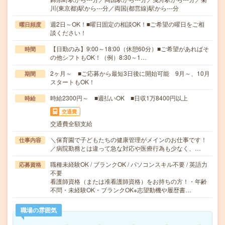
川(東京都)駅から---分／両国(都営線)駅から---分
週2日～OK！■曜日固定の相談OK！■ご希望の曜日をご相
曜日頻度
談ください！
【日勤のみ】9:00～18:00（休憩60分）■ご希望があればそ
時間
の他シフトもOK！（例）8:30～1…
2ヶ月～ ■ご応募から最短3日後に開始可能 9月～、10月
期間
スタートもOK！
時給2300円～ ■週払いOK ■日収1万8400円以上
時給
交通費
交通費全額支給
＼保育園で子どもたちの健康管理がメインのお仕事です！
仕事内容
／病院勤務とは違って急な対応や医療行為も少なく、…
職種未経験OK / ブランクOK / パソコンスキル不要 / 英語力
応募資格
不要
看護師資格（または准看護師資格）をお持ちの方！・年齢
不問・未経験OK・ブランクOK※志望動機や履歴書…
職場の雰囲気