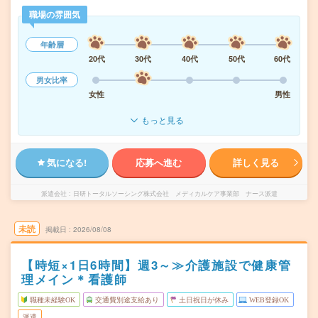
職場の雰囲気
年齢層
20代
30代
40代
50代
60代
男女比率
女性
男性
もっと見る
気になる!
応募へ進む
詳しく見る
派遣会社
日研トータルソーシング株式会社 メディカルケア事業部 ナース派遣
未読
掲載日
2026/08/08
【時短×1日6時間】週3～≫介護施設で健康管
理メイン＊看護師
職種未経験OK
交通費別途支給あり
土日祝日が休み
WEB登録OK
派遣