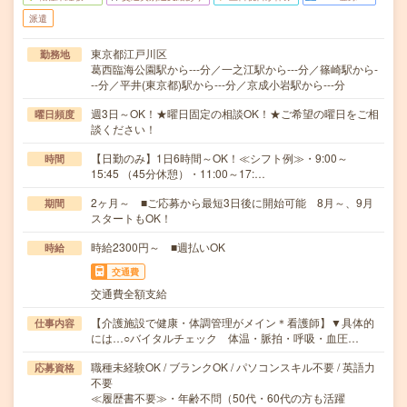
派遣
東京都江戸川区
勤務地
葛西臨海公園駅から---分／一之江駅から---分／篠崎駅から-
--分／平井(東京都)駅から---分／京成小岩駅から---分
週3日～OK！★曜日固定の相談OK！★ご希望の曜日をご相
曜日頻度
談ください！
【日勤のみ】1日6時間～OK！≪シフト例≫・9:00～
時間
15:45 （45分休憩）・11:00～17:…
2ヶ月～ ■ご応募から最短3日後に開始可能 8月～、9月
期間
スタートもOK！
時給2300円～ ■週払いOK
時給
交通費
交通費全額支給
【介護施設で健康・体調管理がメイン＊看護師】▼具体的
仕事内容
には…○バイタルチェック 体温・脈拍・呼吸・血圧…
職種未経験OK / ブランクOK / パソコンスキル不要 / 英語力
応募資格
不要
≪履歴書不要≫・年齢不問（50代・60代の方も活躍