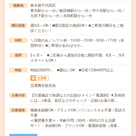
東京都千代田区
勤務地
東京駅から---分／飯田橋駅から---分／市ケ谷駅から---分／
九段下駅から---分／永田町駅から---分
週3日～OK！■曜日固定の相談OK！■ご希望の曜日をご相
曜日頻度
談ください！
＼日勤のみ／シフト例・10:00～15:00・9:00～17:00（休
時間
憩60分）■ご希望があればその…
2ヶ月～ ■ご応募から最短3日後に開始可能 8月～、9月
期間
スタートもOK！
時給2300円～ ■週払いOK ■日収1万8400円以上
時給
交通費
交通費全額支給
【介護施設で体調などの記録がメイン＊看護師】▼具体的
仕事内容
には…○体温、血圧などのチェック・記録○お薬の飲…
職種未経験OK / ブランクOK / パソコンスキル不要 / 英語力
応募資格
不要
≪履歴書不要≫・年齢不問（50代・60代の方も活躍
中！）・未経験OK・ブランクOK・看護師資格（准看…