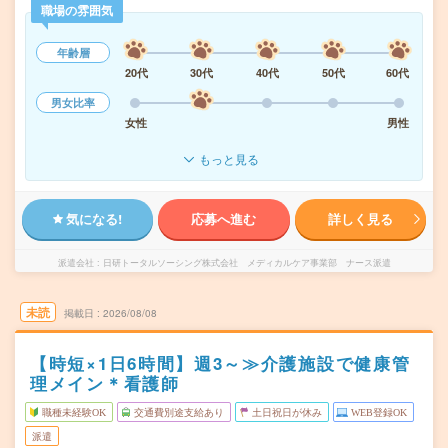
職場の雰囲気
年齢層
20代
30代
40代
50代
60代
男女比率
女性
男性
もっと見る
気になる!
応募へ進む
詳しく見る
派遣会社
日研トータルソーシング株式会社 メディカルケア事業部 ナース派遣
未読
掲載日
2026/08/08
【時短×1日6時間】週3～≫介護施設で健康管
理メイン＊看護師
職種未経験OK
交通費別途支給あり
土日祝日が休み
WEB登録OK
派遣