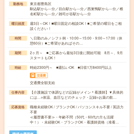
東京都豊島区
勤務地
駒込駅から---分／目白駅から---分／西巣鴨駅から---分／椎
名町駅から---分／雑司が谷駅から---分
週3日～OK！■曜日固定の相談OK！■ご希望の曜日をご相
曜日頻度
談ください！
＼日勤のみ／シフト例・10:00～15:00・9:00～17:00（休
時間
憩60分）■ご希望があればその…
2ヶ月～ ■ご応募から最短3日後に開始可能 8月～、9月
期間
スタートもOK！
時給2300円～ ■週払いOK ■日収1万8400円以上
時給
交通費
交通費全額支給
【介護施設で体調などの記録がメイン＊看護師】▼具体的
仕事内容
には…○体温、血圧などのチェック・記録○お薬の飲…
職種未経験OK / ブランクOK / パソコンスキル不要 / 英語力
応募資格
不要
≪履歴書不要≫・年齢不問（50代・60代の方も活躍
中！）・未経験OK・ブランクOK・看護師資格（准看…