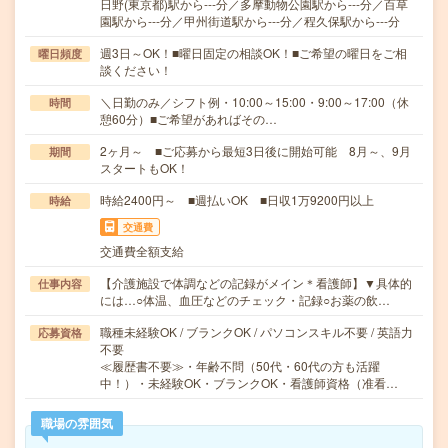
日野(東京都)駅から---分／多摩動物公園駅から---分／百草
園駅から---分／甲州街道駅から---分／程久保駅から---分
週3日～OK！■曜日固定の相談OK！■ご希望の曜日をご相
曜日頻度
談ください！
＼日勤のみ／シフト例・10:00～15:00・9:00～17:00（休
時間
憩60分）■ご希望があればその…
2ヶ月～ ■ご応募から最短3日後に開始可能 8月～、9月
期間
スタートもOK！
時給2400円～ ■週払いOK ■日収1万9200円以上
時給
交通費
交通費全額支給
【介護施設で体調などの記録がメイン＊看護師】▼具体的
仕事内容
には…○体温、血圧などのチェック・記録○お薬の飲…
職種未経験OK / ブランクOK / パソコンスキル不要 / 英語力
応募資格
不要
≪履歴書不要≫・年齢不問（50代・60代の方も活躍
中！）・未経験OK・ブランクOK・看護師資格（准看…
職場の雰囲気