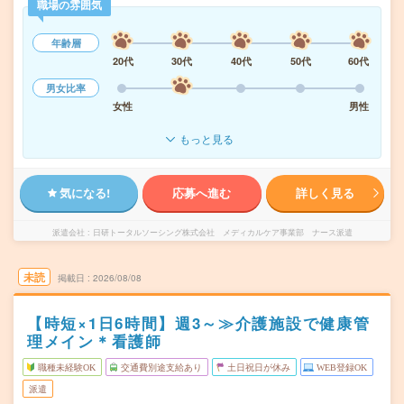
職場の雰囲気
年齢層
20代
30代
40代
50代
60代
男女比率
女性
男性
もっと見る
気になる!
応募へ進む
詳しく見る
派遣会社
日研トータルソーシング株式会社 メディカルケア事業部 ナース派遣
未読
掲載日
2026/08/08
【時短×1日6時間】週3～≫介護施設で健康管
理メイン＊看護師
職種未経験OK
交通費別途支給あり
土日祝日が休み
WEB登録OK
派遣