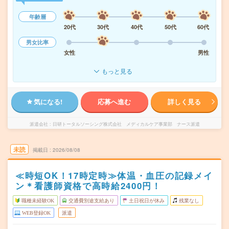
年齢層
20代
30代
40代
50代
60代
男女比率
女性
男性
もっと見る
気になる!
応募へ進む
詳しく見る
派遣会社
日研トータルソーシング株式会社 メディカルケア事業部 ナース派遣
未読
掲載日
2026/08/08
≪時短OK！17時定時≫体温・血圧の記録メイ
ン＊看護師資格で高時給2400円！
職種未経験OK
交通費別途支給あり
土日祝日が休み
残業なし
WEB登録OK
派遣