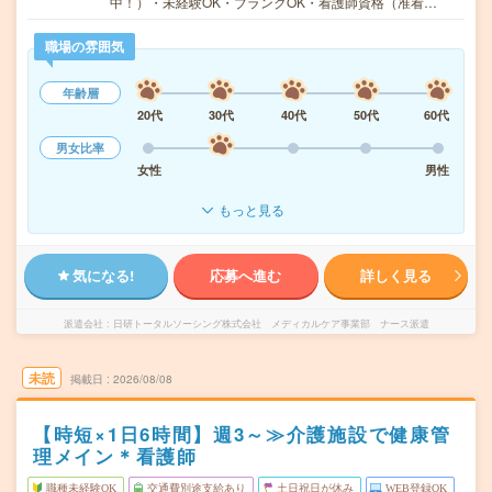
中！）・未経験OK・ブランクOK・看護師資格（准看…
職場の雰囲気
年齢層
20代
30代
40代
50代
60代
男女比率
女性
男性
もっと見る
気になる!
応募へ進む
詳しく見る
派遣会社
日研トータルソーシング株式会社 メディカルケア事業部 ナース派遣
未読
掲載日
2026/08/08
【時短×1日6時間】週3～≫介護施設で健康管
理メイン＊看護師
職種未経験OK
交通費別途支給あり
土日祝日が休み
WEB登録OK