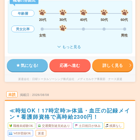
職場の雰囲気
年齢層
20代
30代
40代
50代
60代
男女比率
女性
男性
もっと見る
気になる!
応募へ進む
詳しく見る
派遣会社
日研トータルソーシング株式会社 メディカルケア事業部 ナース派遣
未読
掲載日
2026/08/08
≪時短OK！17時定時≫体温・血圧の記録メイ
ン＊看護師資格で高時給2300円！
職種未経験OK
交通費別途支給あり
土日祝日が休み
残業なし
WEB登録OK
派遣