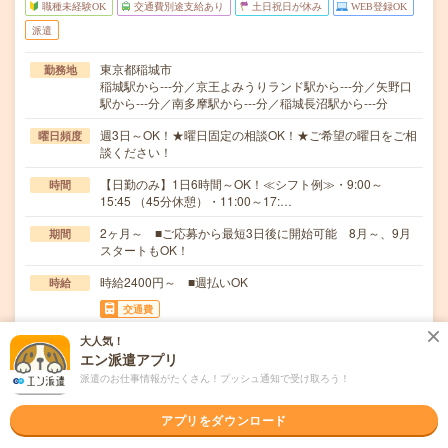
職種未経験OK
交通費別途支給あり
土日祝日が休み
WEB登録OK
派遣
東京都稲城市
勤務地
稲城駅から---分／京王よみうりランド駅から---分／矢野口
駅から---分／南多摩駅から---分／稲城長沼駅から---分
週3日～OK！★曜日固定の相談OK！★ご希望の曜日をご相
曜日頻度
談ください！
【日勤のみ】1日6時間～OK！≪シフト例≫・9:00～
時間
15:45 （45分休憩）・11:00～17:…
2ヶ月～ ■ご応募から最短3日後に開始可能 8月～、9月
期間
スタートもOK！
時給2400円～ ■週払いOK
時給
交通費
交通費全額支給
大人気！
エン派遣アプリ
【介護施設で健康・体調管理がメイン＊看護師】▼具体的
仕事内容
派遣のお仕事情報がたくさん！プッシュ通知で受け取ろう！
には…○バイタルチェック 体温・脈拍・呼吸・血圧…
職種未経験OK / ブランクOK / パソコンスキル不要 / 英語力
応募資格
アプリをダウンロード
不要
≪履歴書不要≫・年齢不問（50代・60代の方も活躍