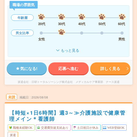
職場の雰囲気
年齢層
20代
30代
40代
50代
60代
男女比率
女性
男性
もっと見る
気になる!
応募へ進む
詳しく見る
派遣会社
日研トータルソーシング株式会社 メディカルケア事業部 ナース派遣
未読
掲載日
2026/08/08
【時短×1日6時間】週3～≫介護施設で健康管
理メイン＊看護師
職種未経験OK
交通費別途支給あり
土日祝日が休み
WEB登録OK
派遣