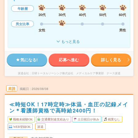
年齢層
20代
30代
40代
50代
60代
男女比率
女性
男性
もっと見る
気になる!
応募へ進む
詳しく見る
派遣会社
日研トータルソーシング株式会社 メディカルケア事業部 ナース派遣
未読
掲載日
2026/08/08
≪時短OK！17時定時≫体温・血圧の記録メイ
ン＊看護師資格で高時給2400円！
職種未経験OK
交通費別途支給あり
土日祝日が休み
残業なし
WEB登録OK
派遣