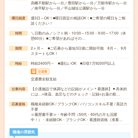
高幡不動駅から---分／豊田駅から---分／万願寺駅から---分
／南平駅から---分／平山城址公園駅から---分
週3日～OK！■曜日固定の相談OK！■ご希望の曜日をご相
曜日頻度
談ください！
＼日勤のみ／シフト例・10:00～15:00・9:00～17:00（休
時間
憩60分）■ご希望があればその…
2ヶ月～ ■ご応募から最短3日後に開始可能 8月～、9月
期間
スタートもOK！
時給2400円～ ■週払いOK ■日収1万9200円以上
時給
交通費
交通費全額支給
【介護施設で体調などの記録がメイン＊看護師】▼具体的
仕事内容
には…○体温、血圧などのチェック・記録○お薬の飲…
職種未経験OK / ブランクOK / パソコンスキル不要 / 英語力
応募資格
不要
≪履歴書不要≫・年齢不問（50代・60代の方も活躍
中！）・未経験OK・ブランクOK・看護師資格（准看…
職場の雰囲気