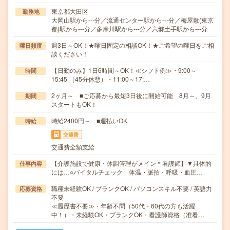
東京都大田区
勤務地
大岡山駅から---分／流通センター駅から---分／梅屋敷(東京
都)駅から---分／多摩川駅から---分／六郷土手駅から---分
週3日～OK！★曜日固定の相談OK！★ご希望の曜日をご相
曜日頻度
談ください！
【日勤のみ】1日6時間～OK！≪シフト例≫・9:00～
時間
15:45 （45分休憩）・11:00～17:…
2ヶ月～ ■ご応募から最短3日後に開始可能 8月～、9月
期間
スタートもOK！
時給2400円～ ■週払いOK
時給
交通費
交通費全額支給
【介護施設で健康・体調管理がメイン＊看護師】▼具体的
仕事内容
には…○バイタルチェック 体温・脈拍・呼吸・血圧…
職種未経験OK / ブランクOK / パソコンスキル不要 / 英語力
応募資格
不要
≪履歴書不要≫・年齢不問（50代・60代の方も活躍
中！）・未経験OK・ブランクOK・看護師資格（准看…