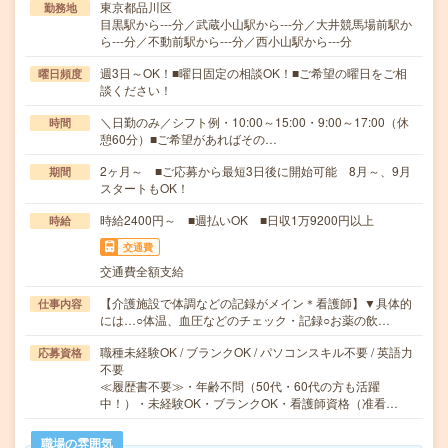
東京都品川区
勤務地
目黒駅から---分／武蔵小山駅から---分／大井競馬場前駅か
ら---分／不動前駅から---分／西小山駅から---分
週3日～OK！■曜日固定の相談OK！■ご希望の曜日をご相
曜日頻度
談ください！
＼日勤のみ／シフト例・10:00～15:00・9:00～17:00（休
時間
憩60分）■ご希望があればその…
2ヶ月～ ■ご応募から最短3日後に開始可能 8月～、9月
期間
スタートもOK！
時給2400円～ ■週払いOK ■日収1万9200円以上
時給
交通費
交通費全額支給
【介護施設で体調などの記録がメイン＊看護師】▼具体的
仕事内容
には…○体温、血圧などのチェック・記録○お薬の飲…
職種未経験OK / ブランクOK / パソコンスキル不要 / 英語力
応募資格
不要
≪履歴書不要≫・年齢不問（50代・60代の方も活躍
中！）・未経験OK・ブランクOK・看護師資格（准看…
職場の雰囲気