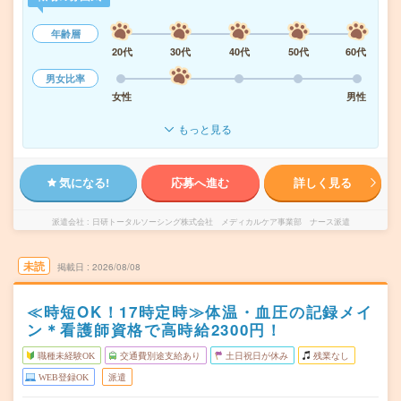
年齢層
20代
30代
40代
50代
60代
男女比率
女性
男性
もっと見る
気になる!
応募へ進む
詳しく見る
派遣会社
日研トータルソーシング株式会社 メディカルケア事業部 ナース派遣
未読
掲載日
2026/08/08
≪時短OK！17時定時≫体温・血圧の記録メイ
ン＊看護師資格で高時給2300円！
職種未経験OK
交通費別途支給あり
土日祝日が休み
残業なし
WEB登録OK
派遣