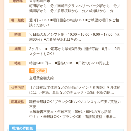
東京都町田市
勤務地
町田駅から---分／南町田グランベリーパーク駅から---分／
鶴川駅から---分／多摩境駅から---分／成瀬駅から---分
週3日～OK！■曜日固定の相談OK！■ご希望の曜日をご相
曜日頻度
談ください！
＼日勤のみ／シフト例・10:00～15:00・9:00～17:00（休
時間
憩60分）■ご希望があればその…
2ヶ月～ ■ご応募から最短3日後に開始可能 8月～、9月
期間
スタートもOK！
時給2400円～ ■週払いOK ■日収1万9200円以上
時給
交通費
交通費全額支給
【介護施設で体調などの記録がメイン＊看護師】▼具体的
仕事内容
には…○体温、血圧などのチェック・記録○お薬の飲…
職種未経験OK / ブランクOK / パソコンスキル不要 / 英語力
応募資格
不要
≪履歴書不要≫・年齢不問（50代・60代の方も活躍
中！）・未経験OK・ブランクOK・看護師資格（准看…
職場の雰囲気