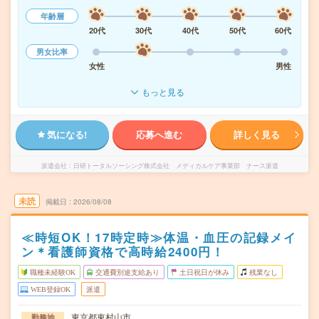
年齢層
20代
30代
40代
50代
60代
男女比率
女性
男性
もっと見る
気になる!
応募へ進む
詳しく見る
派遣会社
日研トータルソーシング株式会社 メディカルケア事業部 ナース派遣
未読
掲載日
2026/08/08
≪時短OK！17時定時≫体温・血圧の記録メイ
ン＊看護師資格で高時給2400円！
職種未経験OK
交通費別途支給あり
土日祝日が休み
残業なし
WEB登録OK
派遣
東京都東村山市
勤務地