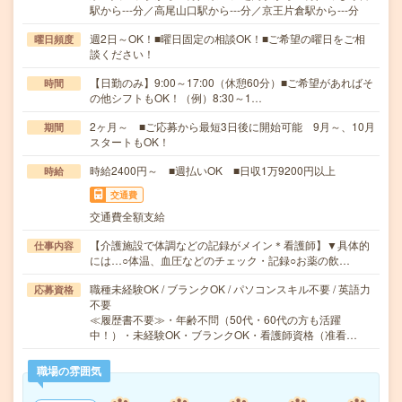
駅から---分／高尾山口駅から---分／京王片倉駅から---分
週2日～OK！■曜日固定の相談OK！■ご希望の曜日をご相
曜日頻度
談ください！
【日勤のみ】9:00～17:00（休憩60分）■ご希望があればそ
時間
の他シフトもOK！（例）8:30～1…
2ヶ月～ ■ご応募から最短3日後に開始可能 9月～、10月
期間
スタートもOK！
時給2400円～ ■週払いOK ■日収1万9200円以上
時給
交通費
交通費全額支給
【介護施設で体調などの記録がメイン＊看護師】▼具体的
仕事内容
には…○体温、血圧などのチェック・記録○お薬の飲…
職種未経験OK / ブランクOK / パソコンスキル不要 / 英語力
応募資格
不要
≪履歴書不要≫・年齢不問（50代・60代の方も活躍
中！）・未経験OK・ブランクOK・看護師資格（准看…
職場の雰囲気