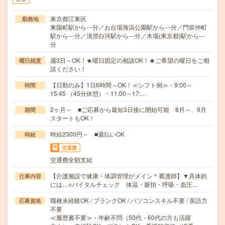
東京都江東区
勤務地
東陽町駅から---分／お台場海浜公園駅から---分／門前仲町
駅から---分／清澄白河駅から---分／木場(東京都)駅から---
分
週3日～OK！★曜日固定の相談OK！★ご希望の曜日をご相
曜日頻度
談ください！
【日勤のみ】1日6時間～OK！≪シフト例≫・9:00～
時間
15:45 （45分休憩）・11:00～17:…
2ヶ月～ ■ご応募から最短3日後に開始可能 8月～、9月
期間
スタートもOK！
時給2300円～ ■週払いOK
時給
交通費
交通費全額支給
【介護施設で健康・体調管理がメイン＊看護師】▼具体的
仕事内容
には…○バイタルチェック 体温・脈拍・呼吸・血圧…
職種未経験OK / ブランクOK / パソコンスキル不要 / 英語力
応募資格
不要
≪履歴書不要≫・年齢不問（50代・60代の方も活躍