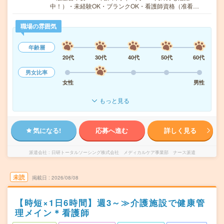
中！）・未経験OK・ブランクOK・看護師資格（准看…
職場の雰囲気
年齢層
20代
30代
40代
50代
60代
男女比率
女性
男性
もっと見る
気になる!
応募へ進む
詳しく見る
派遣会社
日研トータルソーシング株式会社 メディカルケア事業部 ナース派遣
未読
掲載日
2026/08/08
【時短×1日6時間】週3～≫介護施設で健康管
理メイン＊看護師