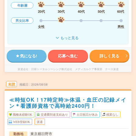
年齢層
20代
30代
40代
50代
60代
男女比率
女性
男性
もっと見る
気になる!
応募へ進む
詳しく見る
派遣会社
日研トータルソーシング株式会社 メディカルケア事業部 ナース派遣
未読
掲載日
2026/08/08
≪時短OK！17時定時≫体温・血圧の記録メイ
ン＊看護師資格で高時給2400円！
職種未経験OK
交通費別途支給あり
土日祝日が休み
残業なし
WEB登録OK
派遣
東京都日野市
勤務地