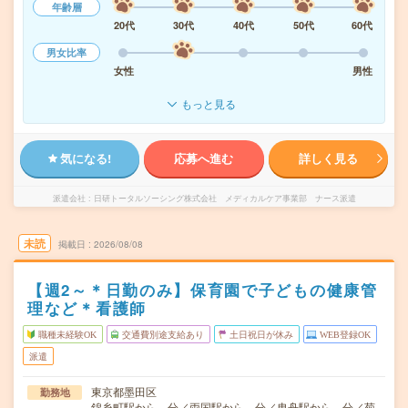
年齢層
20代
30代
40代
50代
60代
男女比率
女性
男性
もっと見る
気になる!
応募へ進む
詳しく見る
派遣会社
日研トータルソーシング株式会社 メディカルケア事業部 ナース派遣
未読
掲載日
2026/08/08
【週2～＊日勤のみ】保育園で子どもの健康管
理など＊看護師
職種未経験OK
交通費別途支給あり
土日祝日が休み
WEB登録OK
派遣
東京都墨田区
勤務地
錦糸町駅から---分／両国駅から---分／曳舟駅から---分／菊