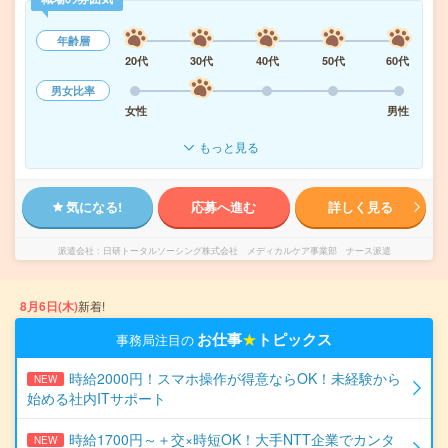
年齢層
20代
30代
40代
50代
60代
男女比率
女性
男性
もっと見る
気になる!
応募へ進む
詳しく見る
派遣会社
日研トータルソーシング株式会社 メディカルケア事業部 ナース派遣
8月6日(木)
新着!
お仕事
★
トピックス
事務局注目の
時給2000円！スマホ操作が得意ならOK！未経験から
NEW
始める社内ITサポート
時給1700円～＋交×時短OK！大手NTT企業でカンタ
NEW