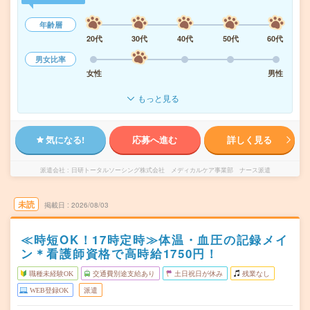
年齢層
20代
30代
40代
50代
60代
男女比率
女性
男性
もっと見る
気になる!
応募へ進む
詳しく見る
派遣会社
日研トータルソーシング株式会社 メディカルケア事業部 ナース派遣
未読
掲載日
2026/08/03
≪時短OK！17時定時≫体温・血圧の記録メイ
ン＊看護師資格で高時給1750円！
職種未経験OK
交通費別途支給あり
土日祝日が休み
残業なし
WEB登録OK
派遣