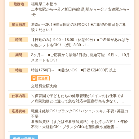
福島県二本松市
勤務地
二本松駅から---分／杉田(福島県)駅から---分／安達駅から--
-分
週2日～OK！■曜日固定の相談OK！■ご希望の曜日をご相
曜日頻度
談ください！
【日勤のみ】9:00～18:00（休憩60分）■ご希望があればそ
時間
の他シフトもOK！（例）8:30～1…
2ヶ月～ ■ご応募から最短3日後に開始可能 9月～、10月
期間
スタートもOK！
時給1750円～ ■週払いOK ■日収1万4000円以上
時給
交通費
交通費全額支給
＼保育園で子どもたちの健康管理がメインのお仕事です！
仕事内容
／病院勤務とは違って急な対応や医療行為も少なく、…
職種未経験OK / ブランクOK / パソコンスキル不要 / 英語力
応募資格
不要
看護師資格（または准看護師資格）をお持ちの方！・年齢
不問・未経験OK・ブランクOK※志望動機や履歴書…