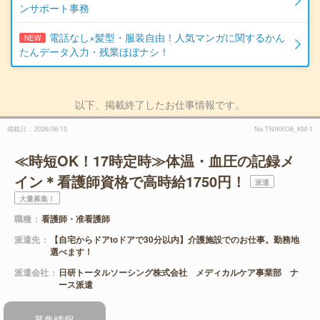
ンサポート事務
電話なし×髪型・服装自由！人気マンガに関するかん
NEW
たんデータ入力・残業ほぼナシ！
以下、掲載終了したお仕事情報です。
掲載日
2026/06/15
No.TNIKKO6_KM-1
≪時短OK！17時定時≫体温・血圧の記録メ
イン＊看護師資格で高時給1750円！
派遣
大量募集！
職種
看護師・准看護師
派遣先
【自宅からドアtoドアで30分以内】介護施設でのお仕事。勤務地
選べます！
派遣会社
日研トータルソーシング株式会社 メディカルケア事業部 ナ
ース派遣
募集情報