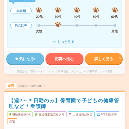
年齢層
20代
30代
40代
50代
60代
男女比率
女性
男性
もっと見る
気になる!
応募へ進む
詳しく見る
派遣会社
日研トータルソーシング株式会社 メディカルケア事業部 ナース派遣
未読
掲載日
2026/08/07
【週2～＊日勤のみ】保育園で子どもの健康管
理など＊看護師
職種未経験OK
交通費別途支給あり
土日祝日が休み
WEB登録OK
派遣