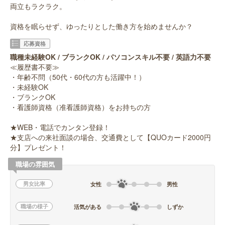
両立もラクラク。
資格を眠らせず、ゆったりとした働き方を始めませんか？
応募資格
職種未経験OK / ブランクOK / パソコンスキル不要 / 英語力不要
≪履歴書不要≫
・年齢不問（50代・60代の方も活躍中！）
・未経験OK
・ブランクOK
・看護師資格（准看護師資格）をお持ちの方
★WEB・電話でカンタン登録！
★支店への来社面談の場合、交通費として【QUOカード2000円
分】プレゼント！
職場の雰囲気
男女比率
女性
男性
職場の様子
活気がある
しずか