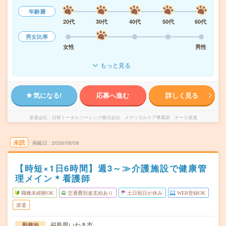
年齢層
20代
30代
40代
50代
60代
男女比率
女性
男性
もっと見る
気になる!
応募へ進む
詳しく見る
派遣会社
日研トータルソーシング株式会社 メディカルケア事業部 ナース派遣
未読
掲載日
2026/08/08
【時短×1日6時間】週3～≫介護施設で健康管
理メイン＊看護師
職種未経験OK
交通費別途支給あり
土日祝日が休み
WEB登録OK
派遣
福島県いわき市
勤務地