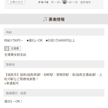
仕事の仕方
テキパキ
コツコツ
募集情報
時給
時給1750円～ ■週払いOK ■日収1万4000円以上
交通費
交通費全額支給
勤務地
【福島市】福島(福島県)駅・卸町駅・曽根田駅・泉(福島交通線)駅・上
松川駅など勤務地多数！
※車通勤可
勤務曜日・頻度
週3日～OK！