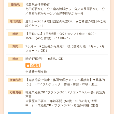
福島県会津若松市
勤務地
七日町駅から---分／南若松駅から---分／東長原駅から---分
／西若松駅から---分／会津本郷駅から---分
週3日～OK！★曜日固定の相談OK！★ご希望の曜日をご相
曜日頻度
談ください！
【日勤のみ】1日6時間～OK！≪シフト例≫・9:00～
時間
15:45 （45分休憩）・11:00～17:…
2ヶ月～ ■ご応募から最短3日後に開始可能 8月～、9月
期間
スタートもOK！
時給1750円～ ■週払いOK
時給
交通費
交通費全額支給
【介護施設で健康・体調管理がメイン＊看護師】▼具体的
仕事内容
には…○バイタルチェック 体温・脈拍・呼吸・血圧…
職種未経験OK / ブランクOK / パソコンスキル不要 / 英語力
応募資格
不要
≪履歴書不要≫・年齢不問（50代・60代の方も活躍
中！）・未経験OK・ブランクOK・看護師資格（准看…