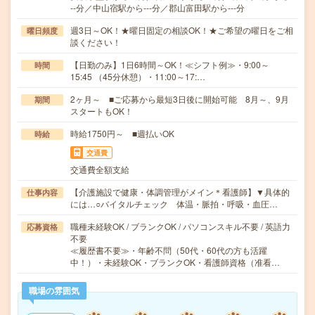
--分／中山宿駅から---分／郡山富田駅から---分
週3日～OK！★曜日固定の相談OK！★ご希望の曜日をご相
曜日頻度
談ください！
【日勤のみ】1日6時間～OK！≪シフト例≫・9:00～
時間
15:45 （45分休憩）・11:00～17:…
2ヶ月～ ■ご応募から最短3日後に開始可能 8月～、9月
期間
スタートもOK！
時給1750円～ ■週払いOK
時給
交通費
交通費全額支給
【介護施設で健康・体調管理がメイン＊看護師】▼具体的
仕事内容
には…○バイタルチェック 体温・脈拍・呼吸・血圧…
職種未経験OK / ブランクOK / パソコンスキル不要 / 英語力
応募資格
不要
≪履歴書不要≫・年齢不問（50代・60代の方も活躍
中！）・未経験OK・ブランクOK・看護師資格（准看…
職場の雰囲気