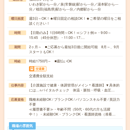
いわき駅から---分／泉(常磐線)駅から---分／湯本駅から---
分／植田(福島県)駅から---分／内郷駅から---分
週3日～OK！★曜日固定の相談OK！★ご希望の曜日をご相
曜日頻度
談ください！
【日勤のみ】1日6時間～OK！≪シフト例≫・9:00～
時間
15:45 （45分休憩）・11:00～17:…
2ヶ月～ ■ご応募から最短3日後に開始可能 8月～、9月
期間
スタートもOK！
時給1750円～ ■週払いOK
時給
交通費
交通費全額支給
【介護施設で健康・体調管理がメイン＊看護師】▼具体的
仕事内容
には…○バイタルチェック 体温・脈拍・呼吸・血圧…
職種未経験OK / ブランクOK / パソコンスキル不要 / 英語力
応募資格
不要
≪履歴書不要≫・年齢不問（50代・60代の方も活躍
中！）・未経験OK・ブランクOK・看護師資格（准看…
職場の雰囲気