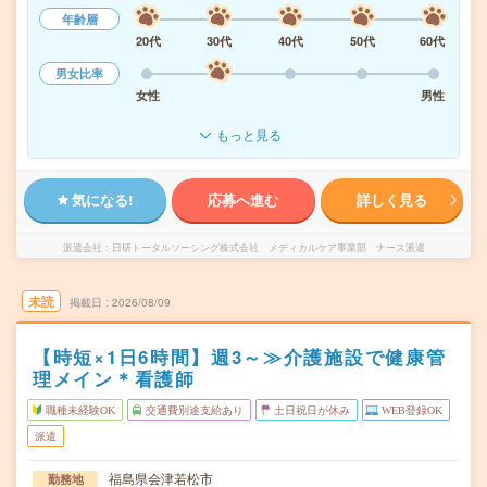
年齢層
20代
30代
40代
50代
60代
男女比率
女性
男性
もっと見る
気になる!
応募へ進む
詳しく見る
派遣会社
日研トータルソーシング株式会社 メディカルケア事業部 ナース派遣
未読
掲載日
2026/08/09
【時短×1日6時間】週3～≫介護施設で健康管
理メイン＊看護師
職種未経験OK
交通費別途支給あり
土日祝日が休み
WEB登録OK
派遣
福島県会津若松市
勤務地