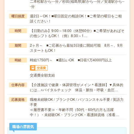
二本松駅から---分／杉田(福島県)駅から---分／安達駅から--
-分
週2日～OK！■曜日固定の相談OK！■ご希望の曜日をご相
曜日頻度
談ください！
【日勤のみ】9:00～18:00（休憩60分）■ご希望があればそ
時間
の他シフトもOK！（例）8:30～1…
2ヶ月～ ■ご応募から最短3日後に開始可能 8月～、9月
期間
スタートもOK！
時給1750円～ ■週払いOK ■日収1万4000円以上
時給
交通費
交通費全額支給
【介護施設で健康・体調管理がメイン＊看護師】▼具体的
仕事内容
には…○バイタルチェック 体温・脈拍・呼吸・血圧…
職種未経験OK / ブランクOK / パソコンスキル不要 / 英語力
応募資格
不要
≪履歴書不要≫・年齢不問（50代・60代の方も活躍
中！）・未経験OK・ブランクOK・看護師資格（准看…
職場の雰囲気