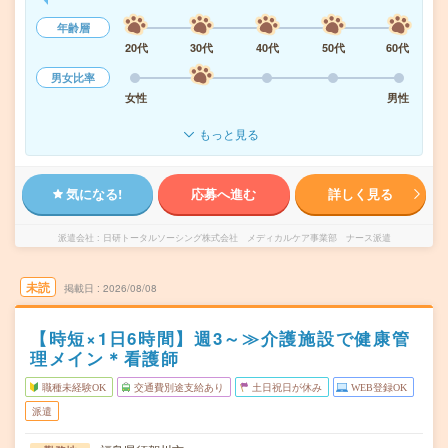
年齢層
20代
30代
40代
50代
60代
男女比率
女性
男性
もっと見る
気になる!
応募へ進む
詳しく見る
派遣会社
日研トータルソーシング株式会社 メディカルケア事業部 ナース派遣
未読
掲載日
2026/08/08
【時短×1日6時間】週3～≫介護施設で健康管
理メイン＊看護師
職種未経験OK
交通費別途支給あり
土日祝日が休み
WEB登録OK
派遣