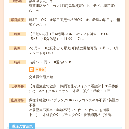
福島県須賀川市
勤務地
須賀川駅から---分／川東(福島県)駅から---分／小塩江駅か
ら---分
週3日～OK！★曜日固定の相談OK！★ご希望の曜日をご相
曜日頻度
談ください！
【日勤のみ】1日6時間～OK！≪シフト例≫・9:00～
時間
15:45 （45分休憩）・11:00～17:…
2ヶ月～ ■ご応募から最短3日後に開始可能 8月～、9月
期間
スタートもOK！
時給1750円～ ■週払いOK
時給
交通費
交通費全額支給
【介護施設で健康・体調管理がメイン＊看護師】▼具体的
仕事内容
には…○バイタルチェック 体温・脈拍・呼吸・血圧…
職種未経験OK / ブランクOK / パソコンスキル不要 / 英語力
応募資格
不要
≪履歴書不要≫・年齢不問（50代・60代の方も活躍
中！）・未経験OK・ブランクOK・看護師資格（准看…
職場の雰囲気