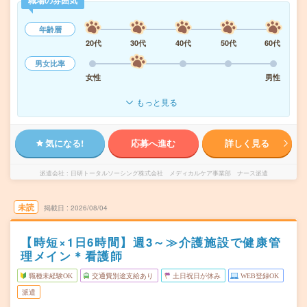
職場の雰囲気
年齢層
20代
30代
40代
50代
60代
男女比率
女性
男性
もっと見る
気になる!
応募へ進む
詳しく見る
派遣会社
日研トータルソーシング株式会社 メディカルケア事業部 ナース派遣
未読
掲載日
2026/08/04
【時短×1日6時間】週3～≫介護施設で健康管
理メイン＊看護師
職種未経験OK
交通費別途支給あり
土日祝日が休み
WEB登録OK
派遣