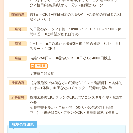
分／植田(福島県)駅から---分／内郷駅から---分
週3日～OK！■曜日固定の相談OK！■ご希望の曜日をご相
曜日頻度
談ください！
＼日勤のみ／シフト例・10:00～15:00・9:00～17:00（休
時間
憩60分）■ご希望があればその…
2ヶ月～ ■ご応募から最短3日後に開始可能 8月～、9月
期間
スタートもOK！
時給1750円～ ■週払いOK ■日収1万4000円以上
時給
交通費
交通費全額支給
【介護施設で体調などの記録がメイン＊看護師】▼具体的
仕事内容
には…○体温、血圧などのチェック・記録○お薬の飲…
職種未経験OK / ブランクOK / パソコンスキル不要 / 英語力
応募資格
不要
≪履歴書不要≫・年齢不問（50代・60代の方も活躍
中！）・未経験OK・ブランクOK・看護師資格（准看…
職場の雰囲気