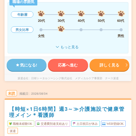
職場の雰囲気
年齢層
20代
30代
40代
50代
60代
男女比率
女性
男性
もっと見る
気になる!
応募へ進む
詳しく見る
派遣会社
日研トータルソーシング株式会社 メディカルケア事業部 ナース派遣
未読
掲載日
2026/08/04
【時短×1日6時間】週3～≫介護施設で健康管
理メイン＊看護師
職種未経験OK
交通費別途支給あり
土日祝日が休み
WEB登録OK
派遣