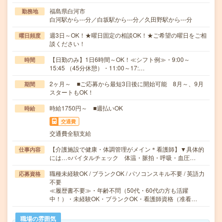
福島県白河市
勤務地
白河駅から---分／白坂駅から---分／久田野駅から---分
週3日～OK！★曜日固定の相談OK！★ご希望の曜日をご相
曜日頻度
談ください！
【日勤のみ】1日6時間～OK！≪シフト例≫・9:00～
時間
15:45 （45分休憩）・11:00～17:…
2ヶ月～ ■ご応募から最短3日後に開始可能 8月～、9月
期間
スタートもOK！
時給1750円～ ■週払いOK
時給
交通費
交通費全額支給
【介護施設で健康・体調管理がメイン＊看護師】▼具体的
仕事内容
には…○バイタルチェック 体温・脈拍・呼吸・血圧…
職種未経験OK / ブランクOK / パソコンスキル不要 / 英語力
応募資格
不要
≪履歴書不要≫・年齢不問（50代・60代の方も活躍
中！）・未経験OK・ブランクOK・看護師資格（准看…
職場の雰囲気