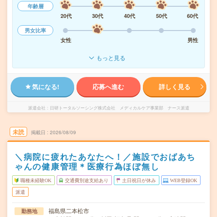
年齢層
20代
30代
40代
50代
60代
男女比率
女性
男性
もっと見る
気になる!
応募へ進む
詳しく見る
派遣会社
日研トータルソーシング株式会社 メディカルケア事業部 ナース派遣
未読
掲載日
2026/08/09
＼病院に疲れたあなたへ！／施設でおばあち
ゃんの健康管理＊医療行為ほぼ無し
職種未経験OK
交通費別途支給あり
土日祝日が休み
WEB登録OK
派遣
福島県二本松市
勤務地