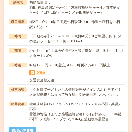
福島県郡山市
勤務地
郡山(福島県)駅から---分／磐梯熱海駅から---分／舞木駅か
ら---分／日和田駅から---分／谷田川駅から---分
週2日～OK！■曜日固定の相談OK！■ご希望の曜日をご相
曜日頻度
談ください！
【日勤のみ】9:00～18:00（休憩60分）■ご希望があればそ
時間
の他シフトもOK！（例）8:30～1…
2ヶ月～ ■ご応募から最短3日後に開始可能 9月～、10月
期間
スタートもOK！
時給1750円～ ■週払いOK ■日収1万4000円以上
時給
交通費
交通費全額支給
＼保育園で子どもたちの健康管理がメインのお仕事です！
仕事内容
／病院勤務とは違って急な対応や医療行為も少なく、…
職種未経験OK / ブランクOK / パソコンスキル不要 / 英語力
応募資格
不要
看護師資格（または准看護師資格）をお持ちの方！・年齢
不問・未経験OK・ブランクOK※志望動機や履歴書…
職場の雰囲気