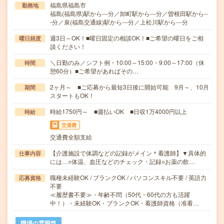
福島県福島市
勤務地
福島(福島県)駅から---分／卸町駅から---分／曽根田駅から--
-分／泉(福島交通線)駅から---分／上松川駅から---分
週3日～OK！■曜日固定の相談OK！■ご希望の曜日をご相
曜日頻度
談ください！
＼日勤のみ／シフト例・10:00～15:00・9:00～17:00（休
時間
憩60分）■ご希望があればその…
2ヶ月～ ■ご応募から最短3日後に開始可能 9月～、10月
期間
スタートもOK！
時給1750円～ ■週払いOK ■日収1万4000円以上
時給
交通費
交通費全額支給
【介護施設で体調などの記録がメイン＊看護師】▼具体的
仕事内容
には…○体温、血圧などのチェック・記録○お薬の飲…
職種未経験OK / ブランクOK / パソコンスキル不要 / 英語力
応募資格
不要
≪履歴書不要≫・年齢不問（50代・60代の方も活躍
中！）・未経験OK・ブランクOK・看護師資格（准看…
職場の雰囲気