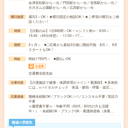
会津若松駅から---分／門田駅から---分／堂島駅から---分／
大川ダム公園駅から---分／広田駅から---分
週3日～OK！★曜日固定の相談OK！★ご希望の曜日をご相
曜日頻度
談ください！
【日勤のみ】1日6時間～OK！≪シフト例≫・9:00～
時間
15:45 （45分休憩）・11:00～17:…
2ヶ月～ ■ご応募から最短3日後に開始可能 8月～、9月
期間
スタートもOK！
時給1750円～ ■週払いOK
時給
交通費
交通費全額支給
【介護施設で健康・体調管理がメイン＊看護師】▼具体的
仕事内容
には…○バイタルチェック 体温・脈拍・呼吸・血圧…
職種未経験OK / ブランクOK / パソコンスキル不要 / 英語力
応募資格
不要
≪履歴書不要≫・年齢不問（50代・60代の方も活躍
中！）・未経験OK・ブランクOK・看護師資格（准看…
職場の雰囲気