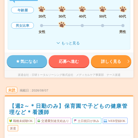
年齢層
20代
30代
40代
50代
60代
男女比率
女性
男性
もっと見る
気になる!
応募へ進む
詳しく見る
派遣会社
日研トータルソーシング株式会社 メディカルケア事業部 ナース派遣
未読
掲載日
2026/08/07
【週2～＊日勤のみ】保育園で子どもの健康管
理など＊看護師
職種未経験OK
交通費別途支給あり
土日祝日が休み
WEB登録OK
派遣