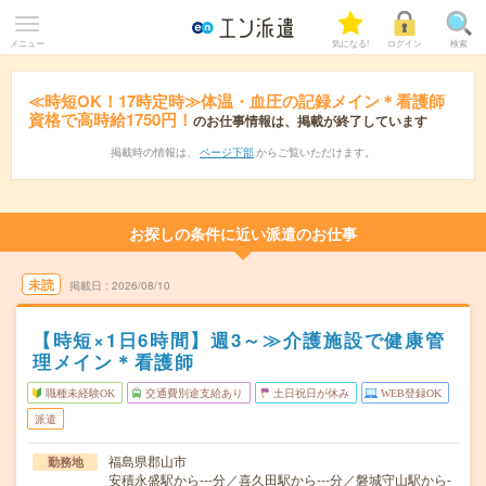
メニュー
気になる!
ログイン
検索
≪時短OK！17時定時≫体温・血圧の記録メイン＊看護師
資格で高時給1750円！
のお仕事情報は、掲載が終了しています
掲載時の情報は、
ページ下部
からご覧いただけます。
お探しの条件に近い派遣のお仕事
未読
掲載日
2026/08/10
【時短×1日6時間】週3～≫介護施設で健康管
理メイン＊看護師
職種未経験OK
交通費別途支給あり
土日祝日が休み
WEB登録OK
派遣
福島県郡山市
勤務地
安積永盛駅から---分／喜久田駅から---分／磐城守山駅から-