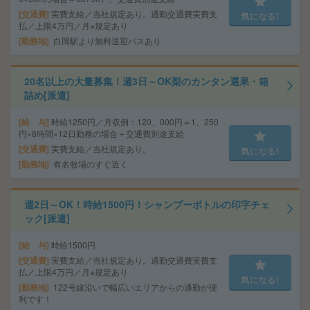
交通費
実費支給／当社規定あり。通勤交通費実費支
気になる!
払／上限4万円／月※規定あり
勤務地
白岡駅より無料送迎バスあり
20名以上の大量募集！週3日～OK梨のカンタン選果・箱
詰め[派遣]
給 与
時給1250円／月収例：120、000円＝1、250
円×8時間×12日勤務の場合＋交通費別途支給
交通費
実費支給／当社規定あり。
気になる!
勤務地
有名牧場のすぐ近く
週2日～OK！時給1500円！シャンプーボトルの印字チェ
ック[派遣]
給 与
時給1500円
交通費
実費支給／当社規定あり。通勤交通費実費支
払／上限4万円／月※規定あり
気になる!
勤務地
122号線沿いで幅広いエリアからの通勤が便
利です！