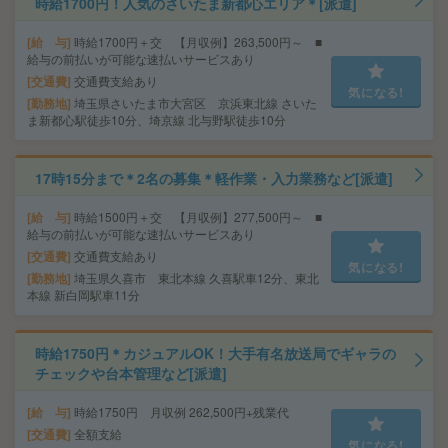
時給1700円！人気のさいたま新都心エリア＊[派遣]
給 与
時給1700円＋交 【月収例】263,500円～ ■
給与の前払いが可能な速払いサービスあり
交通費
交通費支給あり
気になる!
勤務地
埼玉県さいたま市大宮区 京浜東北線 さいた
ま新都心駅徒歩10分、埼京線 北与野駅徒歩10分
17時15分まで＊2名の募集＊軽作業・入力業務など[派遣]
給 与
時給1500円＋交 【月収例】277,500円～ ■
給与の前払いが可能な速払いサービスあり
交通費
交通費支給あり
気になる!
勤務地
埼玉県久喜市 東北本線 久喜駅車12分、東北
本線 新白岡駅車11分
時給1750円＊カジュアルOK！大手有名放送局でギャラの
チェックや台本管理など[派遣]
給 与
時給1750円 月収例 262,500円+残業代
交通費
全額支給
気になる!