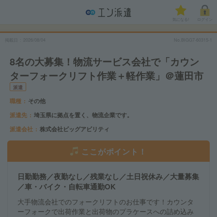
気になる!
ログイン
掲載日
2026/08/04
No.BIGG7-60315-1
8名の大募集！物流サービス会社で「カウン
ターフォークリフト作業＋軽作業」＠蓮田市
派遣
職種
その他
派遣先
埼玉県に拠点を置く、物流企業です。
派遣会社
株式会社ビッグアビリティ
ここがポイント！
日勤勤務／夜勤なし／残業なし／土日祝休み／大量募集
／車・バイク・自転車通勤OK
大手物流会社でのフォークリフトのお仕事です！カウンタ
ーフォークで出荷作業と出荷物のプラケースへの詰め込み