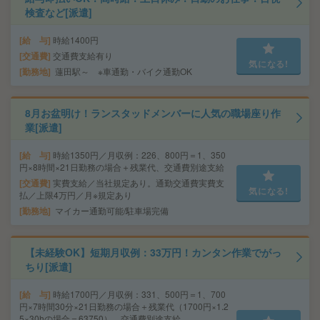
検査など[派遣]
給 与
時給1400円
交通費
交通費支給有り
気になる!
勤務地
蓮田駅～ ※車通勤・バイク通勤OK
8月お盆明け！ランスタッドメンバーに人気の職場座り作
業[派遣]
給 与
時給1350円／月収例：226、800円＝1、350
円×8時間×21日勤務の場合＋残業代、交通費別途支給
交通費
実費支給／当社規定あり。通勤交通費実費支
気になる!
払／上限4万円／月※規定あり
勤務地
マイカー通勤可能/駐車場完備
【未経験OK】短期月収例：33万円！カンタン作業でがっ
ちり[派遣]
給 与
時給1700円／月収例：331、500円＝1、700
円×7時間30分×21日勤務の場合＋残業代（1700円×1.2
5×30hの場合＝63750）、交通費別途支給