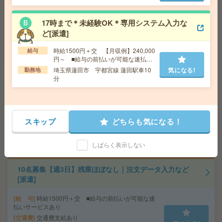
もくデータ入力など[派遣]
17時まで＊未経験OK＊専用システム入力な
給 与
時給1600円＋交 ■給与の前払いが可能な速
払いサービスあり
ど[派遣]
交通費
交通費支給あり
気になる!
時給1500円＋交 【月収例】240,000
給与
勤務地
埼玉県さいたま市大宮区 東北本線 大宮（埼
円～ ■給与の前払いが可能な速払い
玉）駅徒歩10分
サービスあり
埼玉県蓮田市 宇都宮線 蓮田駅車10
気になる!
勤務地
分
時給1750円＊完全在宅！KADOKAWA！書籍データに関
わるデータ入力[派遣]
給 与
時給1750円
スキップ
どちらも気になる！
交通費
全額支給
気になる!
勤務地
飯田橋駅徒歩3分、九段下駅徒歩7分
しばらく表示しない
10名募集【週3日】残業ほぼなし｜注文データ入力など
[派遣]
給 与
時給1500円＋交 ■給与の前払いが可能な速
払いサービスあり
交通費
交通費支給あり