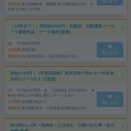
気になる!
勤務地
東京都昭島市 青梅線 東中神駅徒歩15分、中
央線 立川駅バス15分
＼16時まで！／高時給2000円！化粧品・化粧雑貨メーカ
ーで書類作成・データ集計[派遣]
給 与
時給2000円
交通費
全額支給
気になる!
勤務地
品川駅徒歩3分、北品川駅徒歩10分
時給2100円！《非営利団体》基本定時で帰れる＊申告者
対応など＊3月まで[派遣]
給 与
時給2100円＋交 【月収例】273,000円～ ■
給与の前払いが可能な速払いサービスあり
交通費
交通費支給あり
気になる!
勤務地
東京都町田市 小田急線 町田駅徒歩13分
給与即払いOK！高時給！土日休み！日勤のお仕事！組立
作業[派遣]