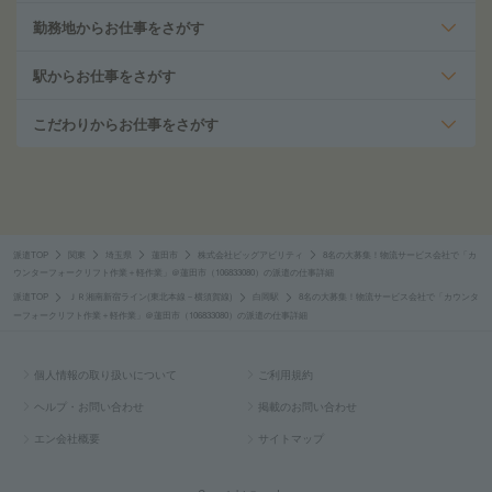
勤務地からお仕事をさがす
駅からお仕事をさがす
こだわりからお仕事をさがす
派遣TOP
関東
埼玉県
蓮田市
株式会社ビッグアビリティ
8名の大募集！物流サービス会社で「カ
ウンターフォークリフト作業＋軽作業」＠蓮田市（106833080）の派遣の仕事詳細
派遣TOP
ＪＲ湘南新宿ライン(東北本線－横須賀線)
白岡駅
8名の大募集！物流サービス会社で「カウンタ
ーフォークリフト作業＋軽作業」＠蓮田市（106833080）の派遣の仕事詳細
個人情報の取り扱いについて
ご利用規約
ヘルプ・お問い合わせ
掲載のお問い合わせ
エン会社概要
サイトマップ