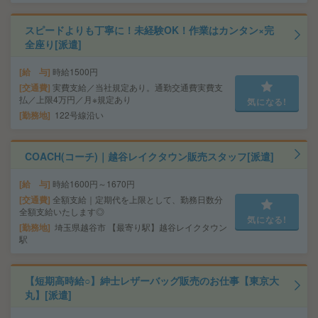
スピードよりも丁寧に！未経験OK！作業はカンタン×完
全座り[派遣]
給 与
時給1500円
交通費
実費支給／当社規定あり。通勤交通費実費支
払／上限4万円／月※規定あり
気になる!
勤務地
122号線沿い
COACH(コーチ)｜越谷レイクタウン販売スタッフ[派遣]
給 与
時給1600円～1670円
交通費
全額支給｜定期代を上限として、勤務日数分
全額支給いたします◎
気になる!
勤務地
埼玉県越谷市 【最寄り駅】越谷レイクタウン
駅
【短期高時給○】紳士レザーバッグ販売のお仕事【東京大
丸】[派遣]