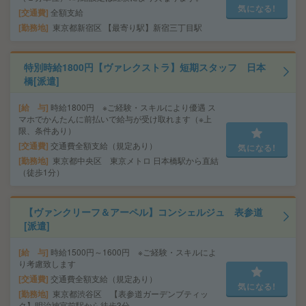
気になる!
交通費
全額支給
勤務地
東京都新宿区 【最寄り駅】新宿三丁目駅
特別時給1800円【ヴァレクストラ】短期スタッフ 日本
橋[派遣]
給 与
時給1800円 ※ご経験・スキルにより優遇 ス
マホでかんたんに前払いで給与が受け取れます（※上
限、条件あり）
交通費
交通費全額支給（規定あり）
気になる!
勤務地
東京都中央区 東京メトロ 日本橋駅から直結
（徒歩1分）
【ヴァンクリーフ＆アーペル】コンシェルジュ 表参道
[派遣]
給 与
時給1500円～1600円 ※ご経験・スキルによ
り考慮致します
交通費
交通費全額支給（規定あり）
気になる!
勤務地
東京都渋谷区 【表参道ガーデンブティッ
ク】明治神宮前駅から徒歩3分