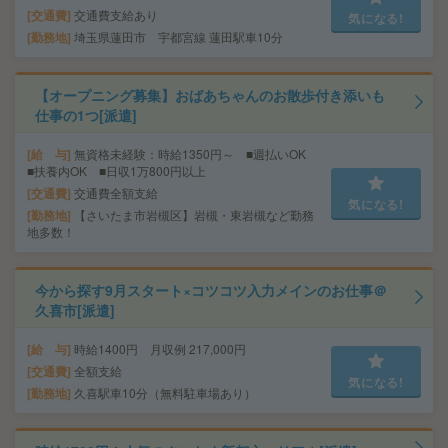
交通費
交通費支給あり
気になる!
勤務地
埼玉県蓮田市 宇都宮線 蓮田駅車10分
【オープニング募集】おばあちゃんのお散歩付き添いも
仕事の1つ[派遣]
給 与
無資格未経験：時給1350円～ ■週払いOK
■扶養内OK ■日収1万800円以上
交通費
交通費全額支給
気になる!
勤務地
【さいたま市岩槻区】岩槻・東岩槻など勤務
地多数！
今から探す9月スタート×コツコツ入力メインのお仕事＠
久喜市[派遣]
給 与
時給1400円 月収例 217,000円
交通費
全額支給
気になる!
勤務地
久喜駅車10分（無料駐車場あり）