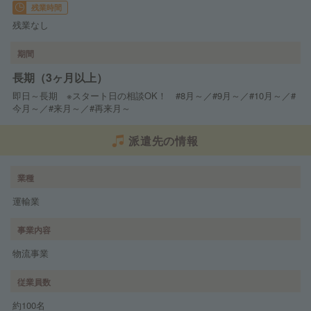
残業時間
残業なし
期間
長期（3ヶ月以上）
即日～長期 ※スタート日の相談OK！ #8月～／#9月～／#10月～／#
今月～／#来月～／#再来月～
派遣先の情報
業種
運輸業
事業内容
物流事業
従業員数
約100名