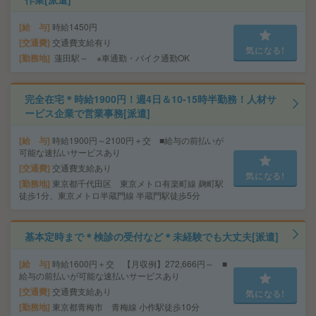
給 与
時給1450円
交通費
交通費支給有り
気になる!
勤務地
蓮田駅～ ※車通勤・バイク通勤OK
完全在宅＊時給1900円！週4日＆10-15時半勤務！人材サ
ービス企業で営業事務[派遣]
給 与
時給1900円～2100円＋交 ■給与の前払いが
可能な速払いサービスあり
交通費
交通費支給あり
気になる!
勤務地
東京都千代田区 東京メトロ有楽町線 麹町駅
徒歩1分、東京メトロ半蔵門線 半蔵門駅徒歩5分
基本定時まで＊検診の受付など＊未経験でも大丈夫[派遣]
給 与
時給1600円＋交 【月収例】272,666円～ ■
給与の前払いが可能な速払いサービスあり
交通費
交通費支給あり
気になる!
勤務地
東京都青梅市 青梅線 小作駅徒歩10分