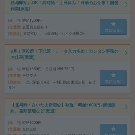
給与即払いOK！高時給！土日休み！日勤のお仕事！梱包
作業[派遣]
給 与
時給1500円
交通費
交通費支給有り
気になる!
勤務地
東鷲宮駅～ ※車通勤・バイク通勤OK
9月！区役所！下北沢！データ入力多め！カンタン事務の
お仕事[派遣]
給 与
時給1650円 月収例 255,750円
交通費
全額支給
気になる!
勤務地
下北沢駅徒歩4分 ※小田原線 東北沢駅 徒歩
８分
【北与野・さいたま新都心】駅近！時給1600円×郵便開
封、書類整理など[派遣]
給 与
時給1600円
交通費
全額支給
気になる!