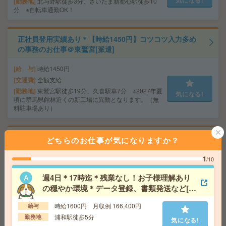
勤務地
北与野駅徒歩3分、さいたま新都心駅徒歩10
分 ※自転車通勤OK！
正社員登用実績あり＊【時給1450円】コツコツ入力多め
の事務のお仕事＠東鷲宮[派遣]
給 与
時給1450円
交通費
全額支給
勤務地
東鷲宮駅徒歩19分、久喜駅車7分 ※2027年夏
気になる!
頃に群馬県館林近くの新工場に異動となります。（無
料駐車場あり）
1750円＊【図書館や博物館が好きなかたへ】本に囲まれ
どちらのお仕事が気になりますか？
てお仕事＊事務[派遣]
1
/10
給 与
時給1750円 月収例 245,000円
週4日＊17時迄＊残業なし！お子様理解あり
交通費
全額支給
気になる!
の穏やか環境＊データ登録、書類発送など[派
勤務地
東所沢駅徒歩10分、所沢駅民間バス12分
遣]
時給1600円 月収例 166,400円
給与
浦和駅徒歩5分
勤務地
【週3～4日×16時まで】未経験OK！ほぼ残業なし＊こつ
気になる!