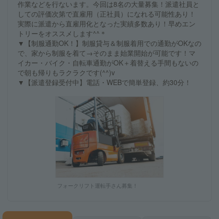
作業などを行ないます。今回は8名の大量募集！派遣社員と
しての評価次第で直雇用（正社員）になれる可能性あり！
実際に派遣から直雇用化となった実績多数あり！早めエン
トリーをオススメします^^＊
▼【制服通勤OK！】制服貸与＆制服着用での通勤がOKなの
で、家から制服を着て→そのまま始業開始が可能です！マ
イカー・バイク・自転車通勤がOK＋着替える手間もないの
で朝も帰りもラクラクです(^^)v
▼【派遣登録受付中】電話・WEBで簡単登録、約30分！
フォークリフト運転手さん募集！