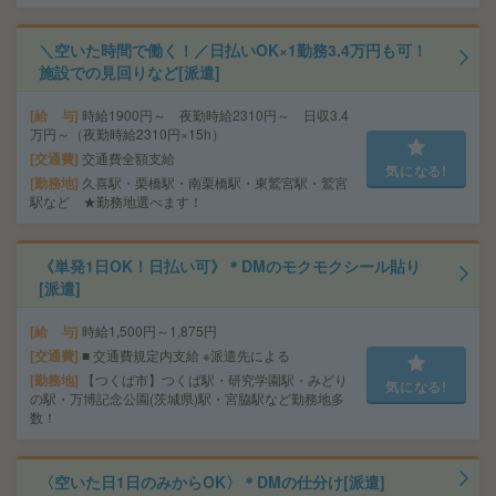
＼空いた時間で働く！／日払いOK×1勤務3.4万円も可！
施設での見回りなど[派遣]
給 与
時給1900円～ 夜勤時給2310円～ 日収3.4
万円～（夜勤時給2310円×15h）
交通費
交通費全額支給
気になる!
勤務地
久喜駅・栗橋駅・南栗橋駅・東鷲宮駅・鷲宮
駅など ★勤務地選べます！
《単発1日OK！日払い可》＊DMのモクモクシール貼り
[派遣]
給 与
時給1,500円～1,875円
交通費
■ 交通費規定内支給 ※派遣先による
勤務地
【つくば市】つくば駅・研究学園駅・みどり
気になる!
の駅・万博記念公園(茨城県)駅・宮脇駅など勤務地多
数！
〈空いた日1日のみからOK〉＊DMの仕分け[派遣]