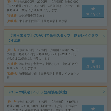
給 与
時給2000円～2000円 【月収例】時給2,000
円×7.5時間×7日＝105,000円 ※月収例は一例です。勤
務時間や日数等により変動いたします。
気になる!
交通費
☆交通費全額支給！
勤務地
東京都千代田区 【最寄り駅】東京駅
【10月末まで】COACHで販売スタッフ｜越谷レイクタウ
ン[派遣]
給 与
時給1600円～1750円 月給例：時給1,750円
の場合 時給1,750円×7時間40分×21日＝281,750円
※時給はご経験により異なります
交通費
全額支給｜定期代を上限として、勤務日数分
気になる!
全額支給いたします◎
勤務地
埼玉県越谷市 【最寄り駅】越谷レイクタウン
駅
9/16～29限定｜ヘルノ短期販売[派遣]
給 与
時給1500円～1540円 【月収例】1540円×8
時間×10日＝128,000円（期間中10日想定）＋残業代
（１分単位）※時給設定は経験により異なります。