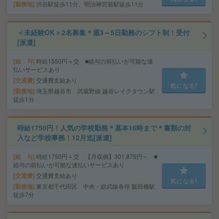
勤務地
渋谷駅徒歩11分、明治神宮前駅徒歩11分
＜未経験OK＞2名募集＊週3～5日勤務のシフト制！受付
[派遣]
給 与
時給1550円＋交 ■給与の前払いが可能な速
払いサービスあり
交通費
交通費支給あり
気になる!
勤務地
埼玉県越谷市 武蔵野線 越谷レイクタウン駅
徒歩1分
時給1750円！人気の学校勤務＊基本16時まで＊書類の封
入など学校事務！12月迄[派遣]
給 与
時給1750円＋交 【月収例】301,875円～ ■
給与の前払いが可能な速払いサービスあり
交通費
交通費支給あり
気になる!
勤務地
東京都千代田区 中央・総武線各停 飯田橋駅
徒歩7分