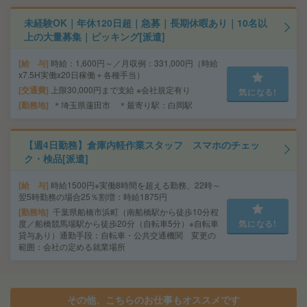
未経験OK｜年休120日超｜急募｜長期休暇あり｜10名以
上の大量募集｜ピッキング[派遣]
給 与
時給：1,600円～／月収例：331,000円（時給
x7.5H実働x20日稼働＋各種手当）
交通費
上限30,000円まで支給 ※会社規定有り
気になる!
勤務地
＊埼玉県蓮田市 ＊最寄り駅：白岡駅
【週4日勤務】倉庫内軽作業スタッフ スマホのチェッ
ク・検品[派遣]
給 与
時給1500円※実働8時間を超える勤務、22時～
翌5時勤務の場合25％割増：時給1875円
勤務地
千葉県船橋市浜町（南船橋駅から徒歩10分程
度／船橋競馬場駅から徒歩20分（自転車5分）※自転車
気になる!
貸与あり）通勤手段：自転車・公共交通機関 変更の
範囲：会社の定める就業場所
その他、こちらのお仕事もオススメです