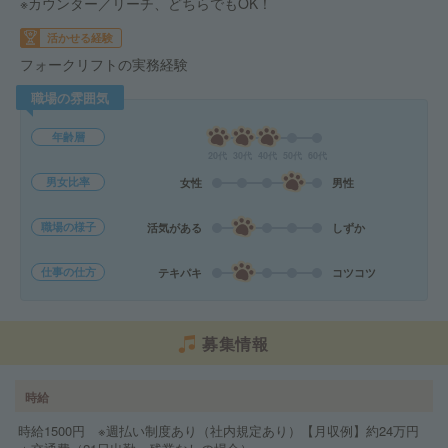
※カウンター／リーチ、どちらでもOK！
活かせる経験
フォークリフトの実務経験
職場の雰囲気
年齢層
20代
30代
40代
50代
60代
男女比率
女性
男性
職場の様子
活気がある
しずか
仕事の仕方
テキパキ
コツコツ
募集情報
時給
時給1500円 ※週払い制度あり（社内規定あり）【月収例】約24万円