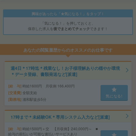
興味があったら「★気になる！」をタップ！
「気になる！」を押しておくと、
保存した求人を
後でまとめてチェック
できます！
あなたの閲覧履歴からのオススメのお仕事です
週4日＊17時迄＊残業なし！お子様理解ありの穏やか環境
＊データ登録、書類発送など[派遣]
給 与
時給1600円 月収例 166,400円
交通費
全額支給
気になる!
勤務地
浦和駅徒歩5分
17時まで＊未経験OK＊専用システム入力など[派遣]
給 与
時給1500円＋交 【月収例】240,000円～ ■
給与の前払いが可能な速払いサービスあり