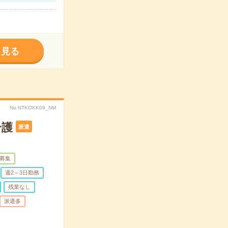
く見る
No.NTKOKK09_NM
介護
派遣
募集
週2～3日勤務
残業なし
派遣多