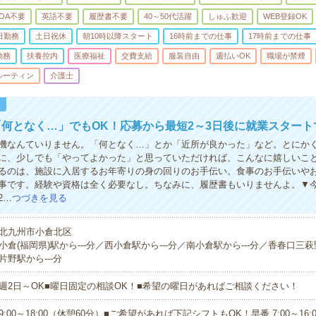
OA不要
英語不要
履歴書不要
40～50代活躍
しゅふ歓迎
WEB登録OK
日勤務
土日祝休
朝10時以降スタート
16時前までの仕事
17時前までの仕事
勤務
扶養控内
医療福祉
交費支給
服装自由
週払いOK
職場が禁煙
ルーティン
介護士
！
何となく…」でもOK！応募から最短2～3日後に就業スタート
機なんていりません。「何となく…」とか「近所が良かった」など。とにかく
に、少しでも「やってよかった」と思っていただければ、こんなに嬉しいこ
るのは、施設に入居するお年寄りの身の回りのお手伝い。食事のお手伝いや
事です。経験や資格は全く必要なし。ちなみに、履歴書もいりませんよ。▼
2…
つづきを見る
北九州市小倉北区
小倉(福岡県)駅から---分／西小倉駅から---分／南小倉駅から---分／香春口三萩
片野駅から---分
週2日～OK■曜日固定の相談OK！■希望の曜日があればご相談ください！
9:00～18:00（休憩60分）■ご希望があれば下記シフトもOK！早番 7:00～16:00