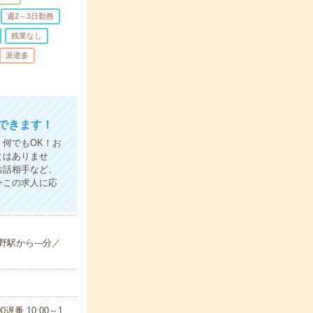
週2～3日勤務
残業なし
派遣多
できます！
何でもOK！お
とはありませ
お話相手など、
今この求人に応
野駅から---分／
遅番 10:00～1