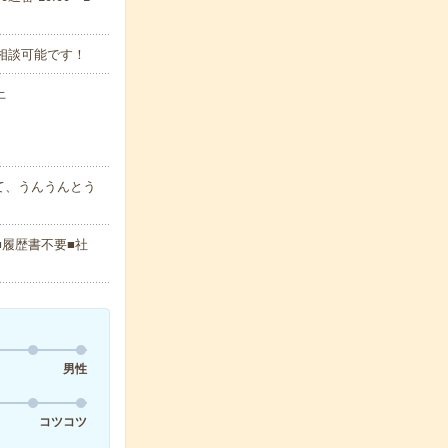
相談可能です！
上
て、うんうんとう
■履歴書不要■社
男性
コツコツ