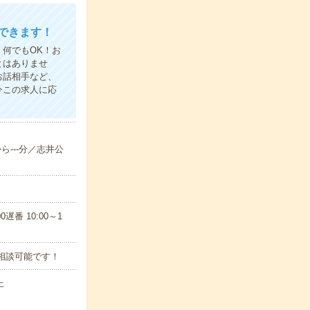
できます！
何でもOK！お
とはありませ
お話相手など、
今この求人に応
ら---分／志井公
遅番 10:00～1
相談可能です！
上