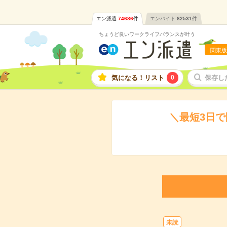
エン派遣
74686
件
エンバイト
82531
件
ちょうど良いワークライフバランスが叶う
関東版
気になる！リスト
0
保存し
＼最短3日で
未読