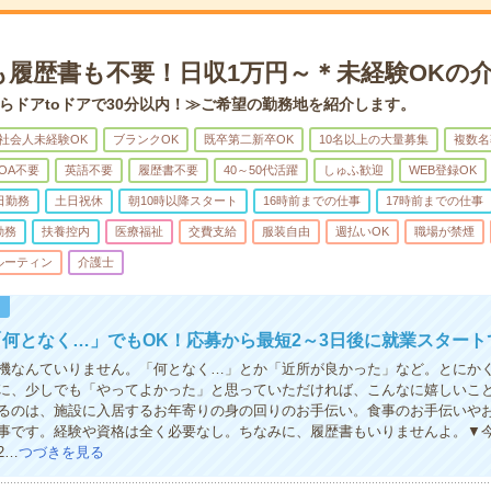
も履歴書も不要！日収1万円～＊未経験OKの
らドアtoドアで30分以内！≫ご希望の勤務地を紹介します。
社会人未経験OK
ブランクOK
既卒第二新卒OK
10名以上の大量募集
複数名
OA不要
英語不要
履歴書不要
40～50代活躍
しゅふ歓迎
WEB登録OK
日勤務
土日祝休
朝10時以降スタート
16時前までの仕事
17時前までの仕事
勤務
扶養控内
医療福祉
交費支給
服装自由
週払いOK
職場が禁煙
ルーティン
介護士
！
何となく…」でもOK！応募から最短2～3日後に就業スタート
機なんていりません。「何となく…」とか「近所が良かった」など。とにかく
に、少しでも「やってよかった」と思っていただければ、こんなに嬉しいこ
るのは、施設に入居するお年寄りの身の回りのお手伝い。食事のお手伝いや
事です。経験や資格は全く必要なし。ちなみに、履歴書もいりませんよ。▼
2…
つづきを見る