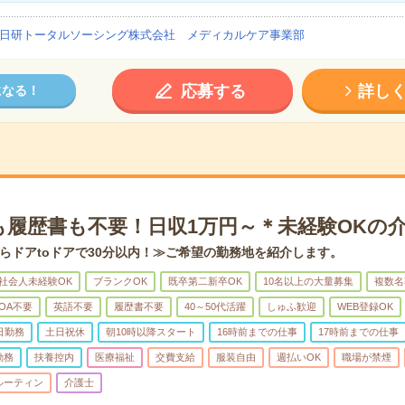
日研トータルソーシング株式会社 メディカルケア事業部
応募する
詳し
になる！
も履歴書も不要！日収1万円～＊未経験OKの
らドアtoドアで30分以内！≫ご希望の勤務地を紹介します。
社会人未経験OK
ブランクOK
既卒第二新卒OK
10名以上の大量募集
複数名
OA不要
英語不要
履歴書不要
40～50代活躍
しゅふ歓迎
WEB登録OK
日勤務
土日祝休
朝10時以降スタート
16時前までの仕事
17時前までの仕事
勤務
扶養控内
医療福祉
交費支給
服装自由
週払いOK
職場が禁煙
ルーティン
介護士