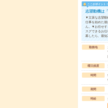
ここがポイント
志望動機は「
▼立派な志望動
仕事を始めた後
ん。▼お任せす
スグできるお仕
募したら、最短
勤務地
曜日頻度
時間
期間
時給