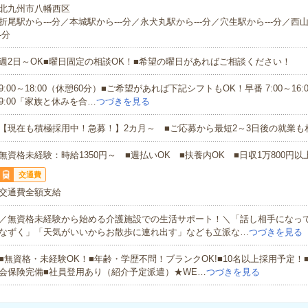
北九州市八幡西区
折尾駅から---分／本城駅から---分／永犬丸駅から---分／穴生駅から---分／西山
-分
週2日～OK■曜日固定の相談OK！■希望の曜日があればご相談ください！
9:00～18:00（休憩60分）■ご希望があれば下記シフトもOK！早番 7:00～16:00
9:00「家族と休みを合…
つづきを見る
【現在も積極採用中！急募！】2カ月～ ■ご応募から最短2～3日後の就業も
無資格未経験：時給1350円～ ■週払いOK ■扶養内OK ■日収1万800円以
交通費
交通費全額支給
／無資格未経験から始める介護施設での生活サポート！＼「話し相手になっ
なずく」「天気がいいからお散歩に連れ出す」なども立派な…
つづきを見る
■無資格・未経験OK！■年齢・学歴不問！ブランクOK!■10名以上採用予定！
会保険完備■社員登用あり（紹介予定派遣）★WE…
つづきを見る