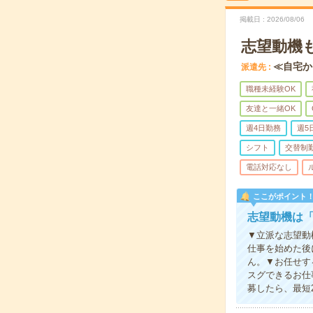
掲載日
2026/08/06
志望動機
≪自宅か
派遣先
職種未経験OK
友達と一緒OK
週4日勤務
週5
シフト
交替制
電話対応なし
ここがポイント
志望動機は「
▼立派な志望動
仕事を始めた後
ん。▼お任せす
スグできるお仕
募したら、最短