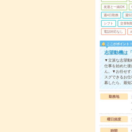
友達と一緒OK
週4日勤務
週5
シフト
交替制
電話対応なし
ここがポイント
志望動機は「
▼立派な志望動
仕事を始めた後
ん。▼お任せす
スグできるお仕
募したら、最短
勤務地
曜日頻度
時間