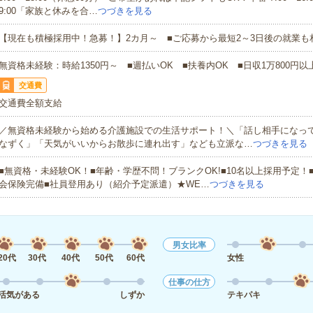
9:00「家族と休みを合…
つづきを見る
【現在も積極採用中！急募！】2カ月～ ■ご応募から最短2～3日後の就業も
無資格未経験：時給1350円～ ■週払いOK ■扶養内OK ■日収1万800円以
交通費
交通費全額支給
／無資格未経験から始める介護施設での生活サポート！＼「話し相手になっ
なずく」「天気がいいからお散歩に連れ出す」なども立派な…
つづきを見る
■無資格・未経験OK！■年齢・学歴不問！ブランクOK!■10名以上採用予定！
会保険完備■社員登用あり（紹介予定派遣）★WE…
つづきを見る
男女比率
20代
30代
40代
50代
60代
女性
仕事の仕方
活気がある
しずか
テキパキ