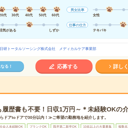
男女比率
20代
30代
40代
50代
60代
女性
仕事の仕方
活気がある
しずか
テキパキ
日研トータルソーシング株式会社 メディカルケア事業部
応募する
詳し
になる！
も履歴書も不要！日収1万円～＊未経験OKの
らドアtoドアで30分以内！≫ご希望の勤務地を紹介します。
社会人未経験OK
ブランクOK
既卒第二新卒OK
10名以上の大量募集
複数名