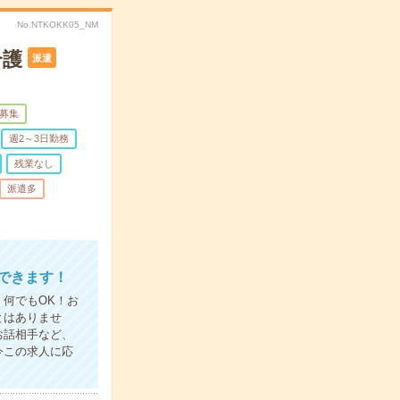
No.NTKOKK05_NM
介護
派遣
募集
週2～3日勤務
残業なし
派遣多
できます！
何でもOK！お
とはありませ
お話相手など、
今この求人に応