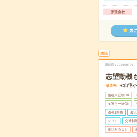
派遣会社
気
未読
掲載日
2026/08/06
志望動機
≪自宅か
派遣先
職種未経験OK
友達と一緒OK
週4日勤務
週5
シフト
交替制
電話対応なし