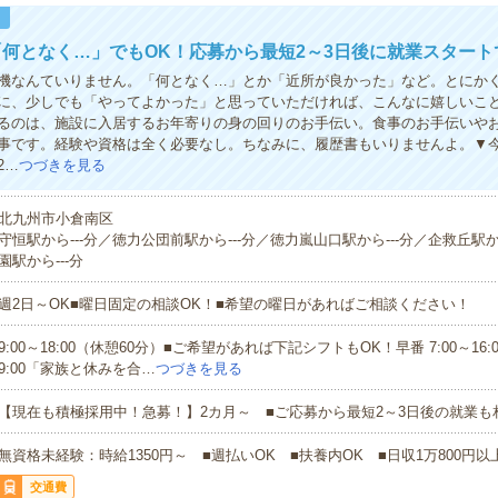
！
何となく…」でもOK！応募から最短2～3日後に就業スタート
機なんていりません。「何となく…」とか「近所が良かった」など。とにかく
に、少しでも「やってよかった」と思っていただければ、こんなに嬉しいこ
るのは、施設に入居するお年寄りの身の回りのお手伝い。食事のお手伝いや
事です。経験や資格は全く必要なし。ちなみに、履歴書もいりませんよ。▼
2…
つづきを見る
北九州市小倉南区
守恒駅から---分／徳力公団前駅から---分／徳力嵐山口駅から---分／企救丘駅か
園駅から---分
週2日～OK■曜日固定の相談OK！■希望の曜日があればご相談ください！
9:00～18:00（休憩60分）■ご希望があれば下記シフトもOK！早番 7:00～16:00
9:00「家族と休みを合…
つづきを見る
【現在も積極採用中！急募！】2カ月～ ■ご応募から最短2～3日後の就業も
無資格未経験：時給1350円～ ■週払いOK ■扶養内OK ■日収1万800円以
交通費