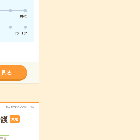
男性
コツコツ
く見る
No.NTKOKK01_NM
介護
派遣
募集