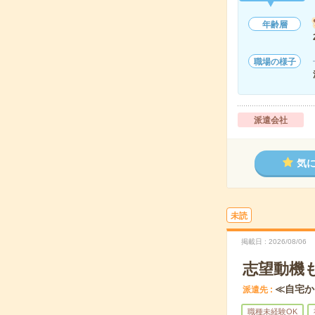
年齢層
職場の様子
派遣会社
気
未読
掲載日
2026/08/06
志望動機
≪自宅か
派遣先
職種未経験OK