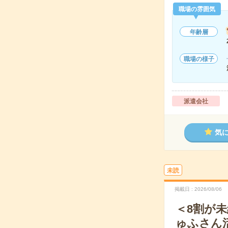
職場の雰囲気
年齢層
職場の様子
派遣会社
気
未読
掲載日
2026/08/06
＜8割が
ゅふさん