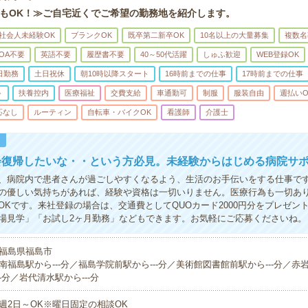
もOK！≫ご自宅近くでご希望の勤務地を紹介します。
社会人未経験OK
ブランクOK
既卒第二新卒OK
10名以上の大量募集
複数名
OA不要
英語不要
履歴書不要
40～50代活躍
しゅふ歓迎
WEB登録OK
日勤務
土日祝休
朝10時以降スタート
16時前までの仕事
17時前までの仕事
ト
扶養控内
医療福祉
交費支給
車通勤可
制服
服装自由
週払いO
応なし
ルーティン
自転車・バイクOK
看護師
介護士
！
会復帰したいな・・という方必見。未経験からはじめる病院サ
、病院内で患者さんが過ごしやすくなるよう、生活のお手伝いをする仕事で
の優しい気持ちがあれば、経験や資格は一切いりません。医療行為も一切あり
OKです。来社登録の場合は、交通費としてQUOカード2000円分をプレゼン
場見学」「お試し2ヶ月勤務」などもできます。お気軽にご応募くださいね。
福島県福島市
南福島駅から---分／福島学院前駅から---分／美術館図書館前駅から---分／赤岩(
-分／岩代清水駅から---分
週2日～OK※曜日固定の相談OK