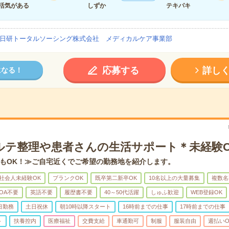
活気がある
しずか
テキパキ
日研トータルソーシング株式会社 メディカルケア事業部
応募する
詳し
になる！
ルテ整理や患者さんの生活サポート＊未経験O
もOK！≫ご自宅近くでご希望の勤務地を紹介します。
社会人未経験OK
ブランクOK
既卒第二新卒OK
10名以上の大量募集
複数名
OA不要
英語不要
履歴書不要
40～50代活躍
しゅふ歓迎
WEB登録OK
日勤務
土日祝休
朝10時以降スタート
16時前までの仕事
17時前までの仕事
ト
扶養控内
医療福祉
交費支給
車通勤可
制服
服装自由
週払いO