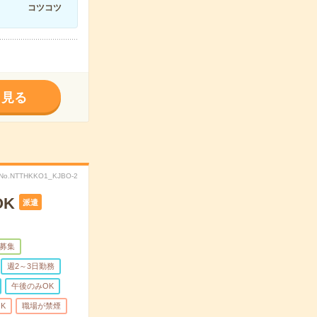
コツコツ
く見る
No.NTTHKKO1_KJBO-2
K
派遣
募集
週2～3日勤務
午後のみOK
K
職場が禁煙