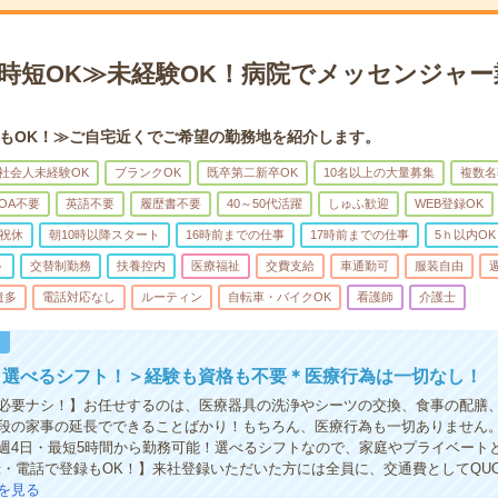
・時短OK≫未経験OK！病院でメッセンジャー
もOK！≫ご自宅近くでご希望の勤務地を紹介します。
社会人未経験OK
ブランクOK
既卒第二新卒OK
10名以上の大量募集
複数名
OA不要
英語不要
履歴書不要
40～50代活躍
しゅふ歓迎
WEB登録OK
祝休
朝10時以降スタート
16時前までの仕事
17時前までの仕事
5ｈ以内OK
ト
交替制勤務
扶養控内
医療福祉
交費支給
車通勤可
服装自由
遣多
電話対応なし
ルーティン
自転車・バイクOK
看護師
介護士
！
＊選べるシフト！＞経験も資格も不要＊医療行為は一切なし！
必要ナシ！】お任せするのは、医療器具の洗浄やシーツの交換、食事の配膳
段の家事の延長でできることばかり！もちろん、医療行為も一切ありません
週4日・最短5時間から勤務可能！選べるシフトなので、家庭やプライベート
録・電話で登録もOK！】来社登録いただいた方には全員に、交通費としてQUOカ
を見る