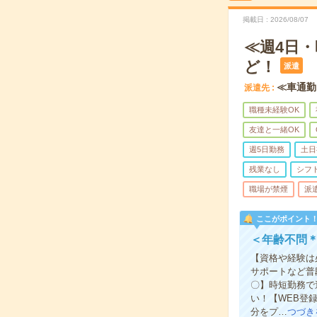
掲載日
2026/08/07
≪週4日
ど！
派遣
≪車通勤
派遣先
職種未経験OK
友達と一緒OK
週5日勤務
土日
残業なし
シフ
職場が禁煙
派
ここがポイント
＜年齢不問
【資格や経験は
サポートなど普
〇】時短勤務で
い！【WEB登
分をプ…
つづき