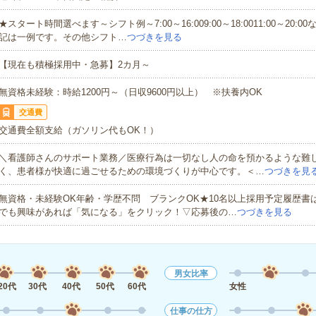
★スタート時間選べます～シフト例～7:00～16:009:00～18:0011:00～20:
記は一例です。その他シフト…
つづきを見る
【現在も積極採用中・急募】2カ月～
無資格未経験：時給1200円～（日収9600円以上） ※扶養内OK
交通費
交通費全額支給（ガソリン代もOK！）
＼看護師さんのサポート業務／医療行為は一切なし人の命を預かるような難
く、患者様が快適に過ごせるための環境づくりが中心です。＜…
つづきを見
無資格・未経験OK年齢・学歴不問 ブランクOK★10名以上採用予定履歴書
でも興味があれば「気になる」をクリック！▽応募後の…
つづきを見る
男女比率
20代
30代
40代
50代
60代
女性
仕事の仕方