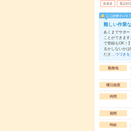
派遣多
電話対
ここがポイント
難しい作業
あくまでサポー
ことができます
で登録もOK！
るかしないかは
ださ…
つづきを
勤務地
曜日頻度
時間
期間
時給