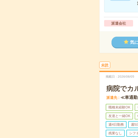
派遣会社
気
未読
掲載日
2026/08/05
病院でカ
≪車通勤
派遣先
職種未経験OK
友達と一緒OK
週4日勤務
週5
残業なし
シフ