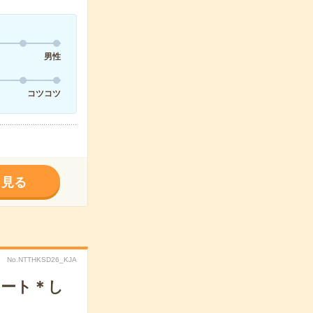
男性
コツコツ
く見る
No.NTTHKSD26_KJA
ポート＊し