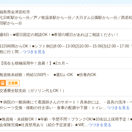
福島県会津若松市
七日町駅から---分／芦ノ牧温泉駅から---分／大川ダム公園駅から---分／西若松
田駅から---分
週4日～■曜日固定の相談OK！■希望の曜日があればご相談ください！
1日5時間からOK！■シフト例(1)8:00～13:00(2)10:00～15:00(3)12:00～1
校に行く間…
つづきを見る
【現在も積極採用中！急募！】■2カ月～
無資格未経験：時給1150円～ ■週払いOK ■扶養内OK
交通費
交通費全額支給（ガソリン代もOK！）
▼病院の一般病棟にて看護師さんのサポート！具体的には、・器具の洗浄・
やシーツ交換・移動の付き添い・食事の配膳や下膳・トイレ…
つづきを見る
■無資格・未経験OK！■年齢・学歴不問！ブランクOK!■10名以上採用予定！
会保険完備■社員登用あり（紹介予定派遣）★WE…
つづきを見る