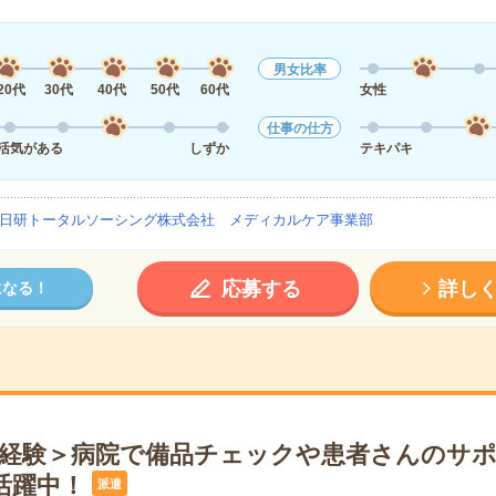
男女比率
20代
30代
40代
50代
60代
女性
仕事の仕方
活気がある
しずか
テキパキ
日研トータルソーシング株式会社 メディカルケア事業部
応募する
詳し
になる！
未経験＞病院で備品チェックや患者さんのサ
活躍中！
派遣