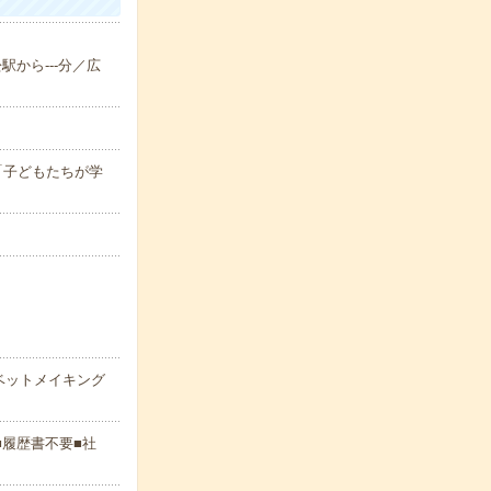
駅から---分／広
7:00「子どもたちが学
ベットメイキング
■履歴書不要■社