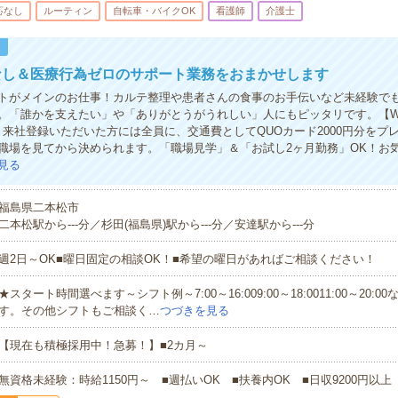
応なし
ルーティン
自転車・バイクOK
看護師
介護士
！
なし＆医療行為ゼロのサポート業務をおまかせします
トがメインのお仕事！カルテ整理や患者さんの食事のお手伝いなど未経験で
。「誰かを支えたい」や「ありがとうがうれしい」人にもピッタリです。【W
】来社登録いただいた方には全員に、交通費としてQUOカード2000円分をプ
職場を見てから決められます。「職場見学」＆「お試し2ヶ月勤務」OK！お
見る
福島県二本松市
二本松駅から---分／杉田(福島県)駅から---分／安達駅から---分
週2日～OK■曜日固定の相談OK！■希望の曜日があればご相談ください！
★スタート時間選べます～シフト例～7:00～16:009:00～18:0011:00～20:
す。その他シフトもご相談く…
つづきを見る
【現在も積極採用中！急募！】■2カ月～
無資格未経験：時給1150円～ ■週払いOK ■扶養内OK ■日収9200円以上