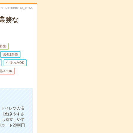
No.NTTHKKO10_KJT-1
業務な
募集
週4日勤務
午後のみOK
週払いOK
、トイレや入浴
。【働きやすさ
とも両立しやす
ード2000円