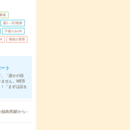
募集
週2～3日勤務
午後のみOK
K
職場が禁煙
ポート
す。「誰かの役
ません。WEB
ト！「まずは話を
福島県)駅から--