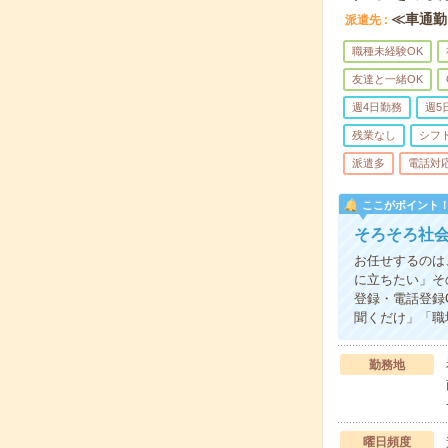
≪車通勤
派遣先
職種未経験OK
友達と一緒OK
週4日勤務
週5
残業なし
シフ
派遣多
電話対
ここがポイント
そろそろ社
お任せするのは
に立ちたい」そ
登録・電話登録
聞くだけ」「職
勤務地
曜日頻度