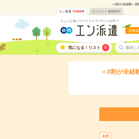
＜8割が未経験＞病
エン派遣
71454
件
エンバイト
82531
件
ちょうど良いワークライフバランスが叶う
関東版
気になる！リスト
0
保存し
＜8割が未経
未読