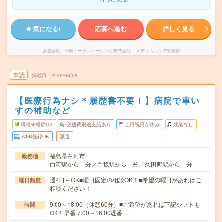
気になる!
応募へ進む
詳しく見る
派遣会社
日研トータルソーシング株式会社 メディカルケア事業部
未読
掲載日
2026/08/08
【医療行為ナシ＊履歴書不要！】病院で車い
すの補助など
職種未経験OK
交通費別途支給あり
土日祝日が休み
残業なし
WEB登録OK
派遣
福島県白河市
勤務地
白河駅から---分／白坂駅から---分／久田野駅から---分
週2日～OK■曜日固定の相談OK！■希望の曜日があればご
曜日頻度
相談ください！
9:00～18:00（休憩60分）■ご希望があれば下記シフトも
時間
OK！早番 7:00～16:00遅番 …