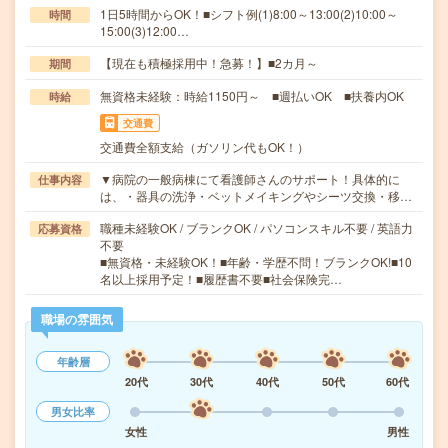
1日5時間からOK！■シフト例(1)8:00～13:00(2)10:00～
時間
15:00(3)12:00…
【現在も積極採用中！急募！】■2カ月～
期間
無資格未経験：時給1150円～ ■週払いOK ■扶養内OK
時給
交通費
交通費全額支給（ガソリン代もOK！）
▼病院の一般病棟にて看護師さんのサポート！具体的に
仕事内容
は、・器具の洗浄・ベットメイキングやシーツ交換・移…
職種未経験OK / ブランクOK / パソコンスキル不要 / 英語力
応募資格
不要
■無資格・未経験OK！■年齢・学歴不問！ブランクOK!■10
名以上採用予定！■履歴書不要■社会保険完…
職場の雰囲気
年齢層
20代
30代
40代
50代
60代
男女比率
女性
男性