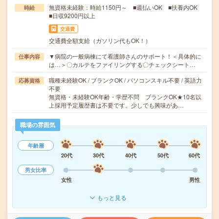
無資格未経験：時給1150円～ ■週払いOK ■扶養内OK
時給
■日収9200円以上
交通費
交通費全額支給（ガソリン代もOK！）
▼病院の一般病棟にて看護師さんのサポート！＜具体的に
仕事内容
は…＞〇カルテをファイリングする〇チェックシート…
職種未経験OK / ブランクOK / パソコンスキル不要 / 英語力
応募資格
不要
無資格・未経験OK年齢・学歴不問 ブランクOK★10名以
上採用予定履歴書は不要です。少しでも興味があ…
職場の雰囲気
年齢層
20代
30代
40代
50代
60代
男女比率
女性
男性
もっと見る