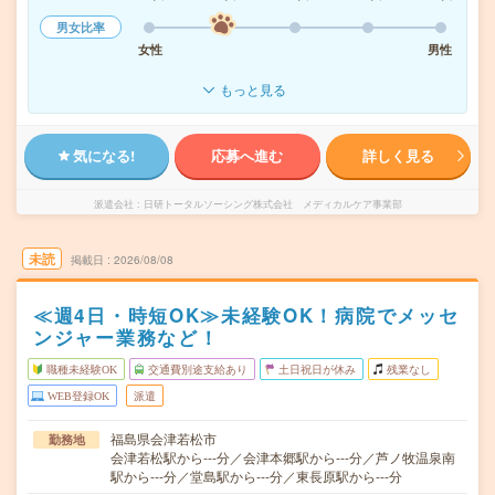
男女比率
女性
男性
もっと見る
気になる!
応募へ進む
詳しく見る
派遣会社
日研トータルソーシング株式会社 メディカルケア事業部
未読
掲載日
2026/08/08
≪週4日・時短OK≫未経験OK！病院でメッセ
ンジャー業務など！
職種未経験OK
交通費別途支給あり
土日祝日が休み
残業なし
WEB登録OK
派遣
福島県会津若松市
勤務地
会津若松駅から---分／会津本郷駅から---分／芦ノ牧温泉南
駅から---分／堂島駅から---分／東長原駅から---分