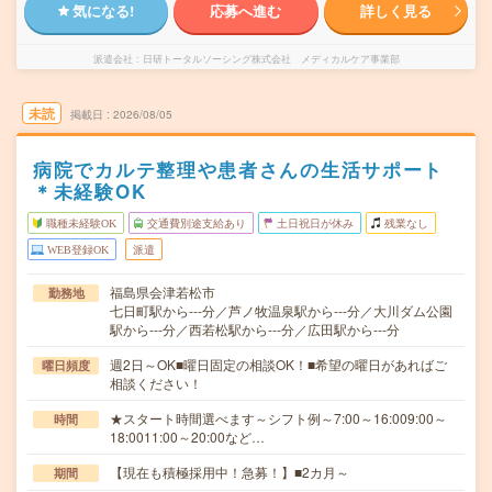
気になる!
応募へ進む
詳しく見る
派遣会社
日研トータルソーシング株式会社 メディカルケア事業部
未読
掲載日
2026/08/05
病院でカルテ整理や患者さんの生活サポート
＊未経験OK
職種未経験OK
交通費別途支給あり
土日祝日が休み
残業なし
WEB登録OK
派遣
福島県会津若松市
勤務地
七日町駅から---分／芦ノ牧温泉駅から---分／大川ダム公園
駅から---分／西若松駅から---分／広田駅から---分
週2日～OK■曜日固定の相談OK！■希望の曜日があればご
曜日頻度
相談ください！
★スタート時間選べます～シフト例～7:00～16:009:00～
時間
18:0011:00～20:00など…
【現在も積極採用中！急募！】■2カ月～
期間