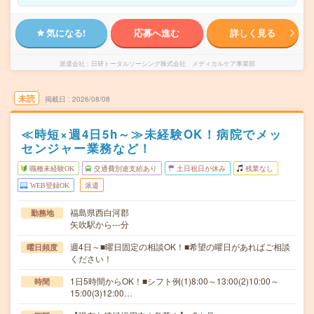
気になる!
応募へ進む
詳しく見る
派遣会社
日研トータルソーシング株式会社 メディカルケア事業部
未読
掲載日
2026/08/08
≪時短×週4日5h～≫未経験OK！病院でメッ
センジャー業務など！
職種未経験OK
交通費別途支給あり
土日祝日が休み
残業なし
WEB登録OK
派遣
福島県西白河郡
勤務地
矢吹駅から---分
週4日～■曜日固定の相談OK！■希望の曜日があればご相談
曜日頻度
ください！
1日5時間からOK！■シフト例(1)8:00～13:00(2)10:00～
時間
15:00(3)12:00…