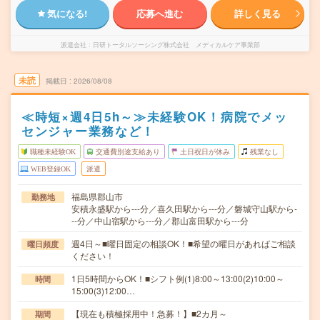
気になる!
応募へ進む
詳しく見る
派遣会社
日研トータルソーシング株式会社 メディカルケア事業部
未読
掲載日
2026/08/08
≪時短×週4日5h～≫未経験OK！病院でメッ
センジャー業務など！
職種未経験OK
交通費別途支給あり
土日祝日が休み
残業なし
WEB登録OK
派遣
福島県郡山市
勤務地
安積永盛駅から---分／喜久田駅から---分／磐城守山駅から-
--分／中山宿駅から---分／郡山富田駅から---分
週4日～■曜日固定の相談OK！■希望の曜日があればご相談
曜日頻度
ください！
1日5時間からOK！■シフト例(1)8:00～13:00(2)10:00～
時間
15:00(3)12:00…
【現在も積極採用中！急募！】■2カ月～
期間