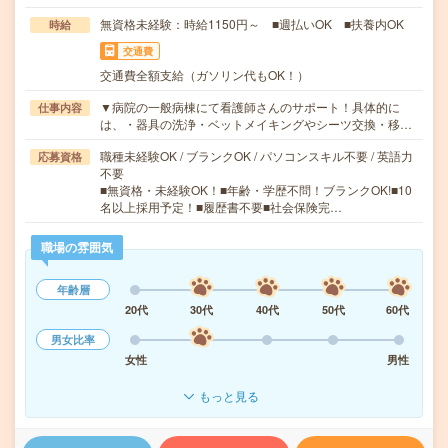
無資格未経験：時給1150円～ ■週払いOK ■扶養内OK
時給
交通費
交通費全額支給（ガソリン代もOK！）
▼病院の一般病棟にて看護師さんのサポート！具体的に
仕事内容
は、・器具の洗浄・ベットメイキングやシーツ交換・移…
職種未経験OK / ブランクOK / パソコンスキル不要 / 英語力
応募資格
不要
■無資格・未経験OK！■年齢・学歴不問！ブランクOK!■10
名以上採用予定！■履歴書不要■社会保険完…
職場の雰囲気
年齢層
20代
30代
40代
50代
60代
男女比率
女性
男性
もっと見る