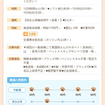
ください！
1日5時間からOK！■シフト例(1)8:00～13:00(2)10:00～
時間
15:00(3)12:00…
【現在も積極採用中！急募！】■2カ月～
期間
無資格未経験：時給1150円～ ■週払いOK ■扶養内OK
時給
交通費
交通費全額支給（ガソリン代もOK！）
▼病院の一般病棟にて看護師さんのサポート！具体的に
仕事内容
は、・器具の洗浄・ベットメイキングやシーツ交換・移…
職種未経験OK / ブランクOK / パソコンスキル不要 / 英語力
応募資格
不要
■無資格・未経験OK！■年齢・学歴不問！ブランクOK!■10
名以上採用予定！■履歴書不要■社会保険完…
職場の雰囲気
年齢層
20代
30代
40代
50代
60代
男女比率