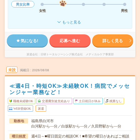
男女比率
女性
男性
もっと見る
気になる!
応募へ進む
詳しく見る
派遣会社
日研トータルソーシング株式会社 メディカルケア事業部
未読
掲載日
2026/08/08
≪週4日・時短OK≫未経験OK！病院でメッセ
ンジャー業務など！
職種未経験OK
交通費別途支給あり
土日祝日が休み
残業なし
WEB登録OK
派遣
福島県白河市
勤務地
白河駅から---分／白坂駅から---分／久田野駅から---分
週4日～■曜日固定の相談OK！■希望の曜日があればご相談
曜日頻度