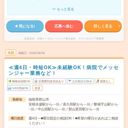
もっと見る
気になる!
応募へ進む
詳しく見る
派遣会社
日研トータルソーシング株式会社 メディカルケア事業部
未読
掲載日
2026/08/08
≪週4日・時短OK≫未経験OK！病院でメッセ
ンジャー業務など！
職種未経験OK
交通費別途支給あり
土日祝日が休み
残業なし
WEB登録OK
派遣
福島県郡山市
勤務地
安積永盛駅から---分／喜久田駅から---分／磐城守山駅から-
--分／中山宿駅から---分／郡山富田駅から---分
週4日～■曜日固定の相談OK！■希望の曜日があればご相談
曜日頻度
ください！