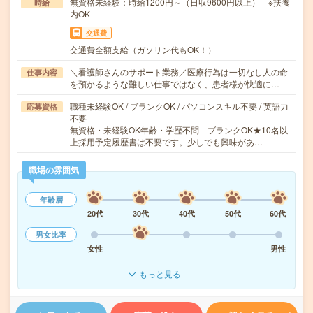
無資格未経験：時給1200円～（日収9600円以上） ※扶養
時給
内OK
交通費
交通費全額支給（ガソリン代もOK！）
＼看護師さんのサポート業務／医療行為は一切なし人の命
仕事内容
を預かるような難しい仕事ではなく、患者様が快適に…
職種未経験OK / ブランクOK / パソコンスキル不要 / 英語力
応募資格
不要
無資格・未経験OK年齢・学歴不問 ブランクOK★10名以
上採用予定履歴書は不要です。少しでも興味があ…
職場の雰囲気
年齢層
20代
30代
40代
50代
60代
男女比率
女性
男性
もっと見る