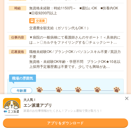
無資格未経験：時給1150円～ ■週払いOK ■扶養内OK
時給
■日収9200円以上
交通費
交通費全額支給（ガソリン代もOK！）
▼病院の一般病棟にて看護師さんのサポート！＜具体的に
仕事内容
は…＞〇カルテをファイリングする〇チェックシート…
職種未経験OK / ブランクOK / パソコンスキル不要 / 英語力
応募資格
不要
無資格・未経験OK年齢・学歴不問 ブランクOK★10名以
上採用予定履歴書は不要です。少しでも興味があ…
職場の雰囲気
年齢層
20代
30代
40代
50代
60代
大人気！
エン派遣アプリ
男女比率
派遣のお仕事情報がたくさん！プッシュ通知で受け取ろう！
女性
男性
もっと見る
アプリをダウンロード