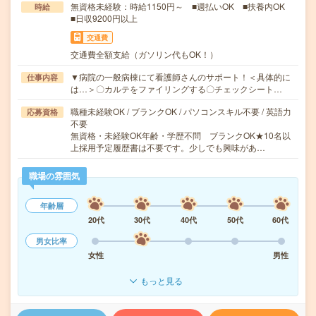
無資格未経験：時給1150円～ ■週払いOK ■扶養内OK
時給
■日収9200円以上
交通費
交通費全額支給（ガソリン代もOK！）
▼病院の一般病棟にて看護師さんのサポート！＜具体的に
仕事内容
は…＞〇カルテをファイリングする〇チェックシート…
職種未経験OK / ブランクOK / パソコンスキル不要 / 英語力
応募資格
不要
無資格・未経験OK年齢・学歴不問 ブランクOK★10名以
上採用予定履歴書は不要です。少しでも興味があ…
職場の雰囲気
年齢層
20代
30代
40代
50代
60代
男女比率
女性
男性
もっと見る