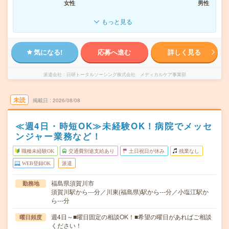
女性
男性
もっと見る
気になる!
応募へ進む
詳しく見る
派遣会社
日研トータルソーシング株式会社 メディカルケア事業部
未読
掲載日
2026/08/08
≪週4日・時短OK≫未経験OK！病院でメッセ
ンジャー業務など！
職種未経験OK
交通費別途支給あり
土日祝日が休み
残業なし
WEB登録OK
派遣
福島県須賀川市
勤務地
須賀川駅から---分／川東(福島県)駅から---分／小塩江駅か
ら---分
週4日～■曜日固定の相談OK！■希望の曜日があればご相談
曜日頻度
ください！