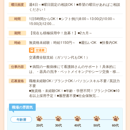
週4日～■曜日固定の相談OK！■希望の曜日があればご相談
曜日頻度
ください！
1日5時間からOK！■シフト例(1)8:00～13:00(2)10:00～
時間
15:00(3)12:00…
【現在も積極採用中！急募！】■2カ月～
期間
無資格未経験：時給1150円～ ■週払いOK ■扶養内OK
時給
交通費
交通費全額支給（ガソリン代もOK！）
▼病院の一般病棟にて看護師さんのサポート！具体的に
仕事内容
は、・器具の洗浄・ベットメイキングやシーツ交換・移…
職種未経験OK / ブランクOK / パソコンスキル不要 / 英語力
応募資格
不要
■無資格・未経験OK！■年齢・学歴不問！ブランクOK!■10
名以上採用予定！■履歴書不要■社会保険完…
職場の雰囲気
年齢層
20代
30代
40代
50代
60代