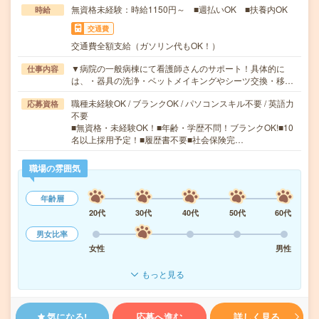
無資格未経験：時給1150円～ ■週払いOK ■扶養内OK
時給
交通費
交通費全額支給（ガソリン代もOK！）
▼病院の一般病棟にて看護師さんのサポート！具体的に
仕事内容
は、・器具の洗浄・ベットメイキングやシーツ交換・移…
職種未経験OK / ブランクOK / パソコンスキル不要 / 英語力
応募資格
不要
■無資格・未経験OK！■年齢・学歴不問！ブランクOK!■10
名以上採用予定！■履歴書不要■社会保険完…
職場の雰囲気
年齢層
20代
30代
40代
50代
60代
男女比率
女性
男性
もっと見る
気になる!
応募へ進む
詳しく見る