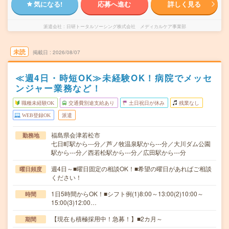
気になる!
応募へ進む
詳しく見る
派遣会社
日研トータルソーシング株式会社 メディカルケア事業部
未読
掲載日
2026/08/07
≪週4日・時短OK≫未経験OK！病院でメッセ
ンジャー業務など！
職種未経験OK
交通費別途支給あり
土日祝日が休み
残業なし
WEB登録OK
派遣
福島県会津若松市
勤務地
七日町駅から---分／芦ノ牧温泉駅から---分／大川ダム公園
駅から---分／西若松駅から---分／広田駅から---分
週4日～■曜日固定の相談OK！■希望の曜日があればご相談
曜日頻度
ください！
1日5時間からOK！■シフト例(1)8:00～13:00(2)10:00～
時間
15:00(3)12:00…
【現在も積極採用中！急募！】■2カ月～
期間