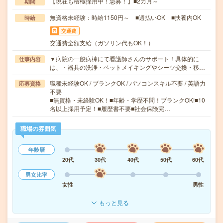
【現在も積極採用中！急募！】■2カ月～
期間
無資格未経験：時給1150円～ ■週払いOK ■扶養内OK
時給
交通費
交通費全額支給（ガソリン代もOK！）
▼病院の一般病棟にて看護師さんのサポート！具体的に
仕事内容
は、・器具の洗浄・ベットメイキングやシーツ交換・移…
職種未経験OK / ブランクOK / パソコンスキル不要 / 英語力
応募資格
不要
■無資格・未経験OK！■年齢・学歴不問！ブランクOK!■10
名以上採用予定！■履歴書不要■社会保険完…
職場の雰囲気
年齢層
20代
30代
40代
50代
60代
男女比率
女性
男性
もっと見る