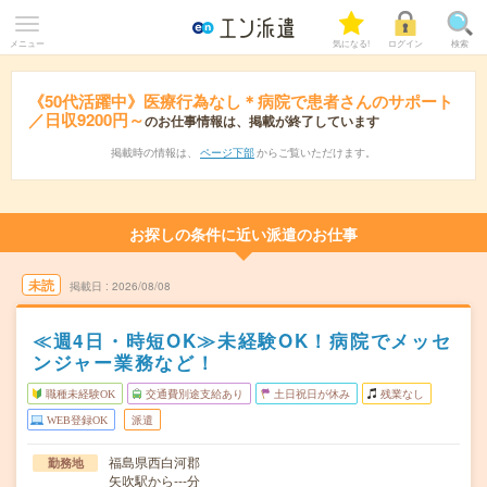
メニュー
気になる!
ログイン
検索
《50代活躍中》医療行為なし＊病院で患者さんのサポート
／日収9200円～
のお仕事情報は、掲載が終了しています
掲載時の情報は、
ページ下部
からご覧いただけます。
お探しの条件に近い派遣のお仕事
未読
掲載日
2026/08/08
≪週4日・時短OK≫未経験OK！病院でメッセ
ンジャー業務など！
職種未経験OK
交通費別途支給あり
土日祝日が休み
残業なし
WEB登録OK
派遣
福島県西白河郡
勤務地
矢吹駅から---分