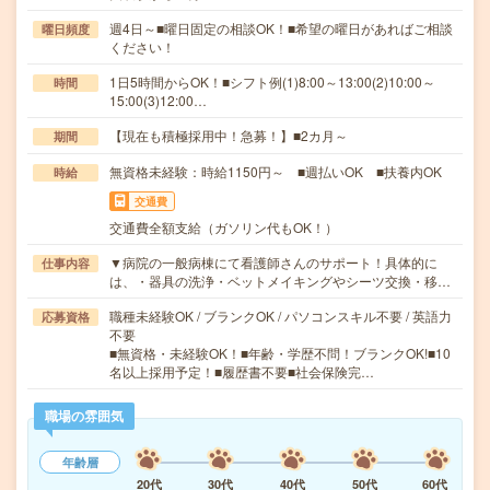
週4日～■曜日固定の相談OK！■希望の曜日があればご相談
曜日頻度
ください！
1日5時間からOK！■シフト例(1)8:00～13:00(2)10:00～
時間
15:00(3)12:00…
【現在も積極採用中！急募！】■2カ月～
期間
無資格未経験：時給1150円～ ■週払いOK ■扶養内OK
時給
交通費
交通費全額支給（ガソリン代もOK！）
▼病院の一般病棟にて看護師さんのサポート！具体的に
仕事内容
は、・器具の洗浄・ベットメイキングやシーツ交換・移…
職種未経験OK / ブランクOK / パソコンスキル不要 / 英語力
応募資格
不要
■無資格・未経験OK！■年齢・学歴不問！ブランクOK!■10
名以上採用予定！■履歴書不要■社会保険完…
職場の雰囲気
年齢層
20代
30代
40代
50代
60代