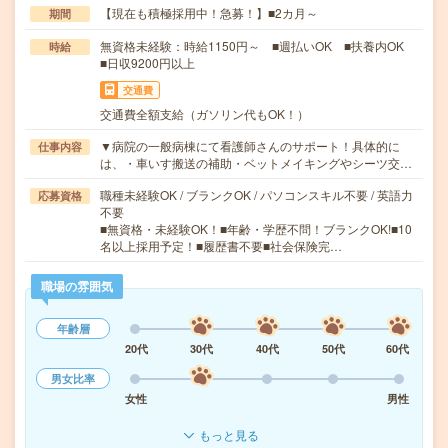
【現在も積極採用中！急募！】■2カ月～
期間
無資格未経験：時給1150円～ ■週払いOK ■扶養内OK
時給
■日収9200円以上
交通費
交通費全額支給（ガソリン代もOK！）
▼病院の一般病棟にて看護師さんのサポート！具体的に
仕事内容
は、・車いす搬送の補助・ベットメイキングやシーツ交…
職種未経験OK / ブランクOK / パソコンスキル不要 / 英語力
応募資格
不要
■無資格・未経験OK！■年齢・学歴不問！ブランクOK!■10
名以上採用予定！■履歴書不要■社会保険完…
職場の雰囲気
年齢層
20代
30代
40代
50代
60代
男女比率
女性
男性
もっと見る