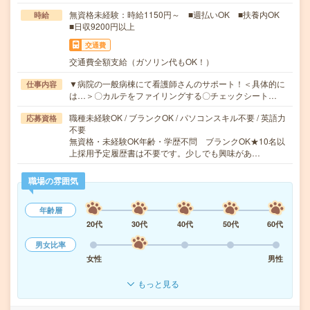
無資格未経験：時給1150円～ ■週払いOK ■扶養内OK
時給
■日収9200円以上
交通費
交通費全額支給（ガソリン代もOK！）
▼病院の一般病棟にて看護師さんのサポート！＜具体的に
仕事内容
は…＞〇カルテをファイリングする〇チェックシート…
職種未経験OK / ブランクOK / パソコンスキル不要 / 英語力
応募資格
不要
無資格・未経験OK年齢・学歴不問 ブランクOK★10名以
上採用予定履歴書は不要です。少しでも興味があ…
職場の雰囲気
年齢層
20代
30代
40代
50代
60代
男女比率
女性
男性
もっと見る