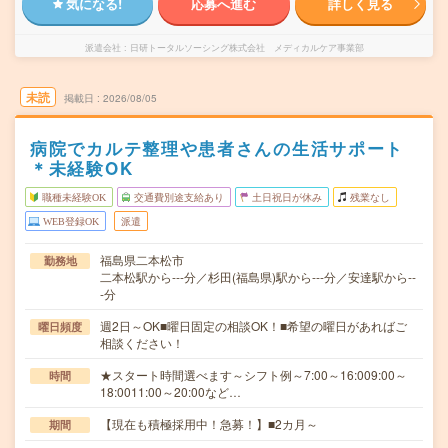
気になる!
応募へ進む
詳しく見る
派遣会社
日研トータルソーシング株式会社 メディカルケア事業部
未読
掲載日
2026/08/05
病院でカルテ整理や患者さんの生活サポート
＊未経験OK
職種未経験OK
交通費別途支給あり
土日祝日が休み
残業なし
WEB登録OK
派遣
福島県二本松市
勤務地
二本松駅から---分／杉田(福島県)駅から---分／安達駅から--
-分
週2日～OK■曜日固定の相談OK！■希望の曜日があればご
曜日頻度
相談ください！
★スタート時間選べます～シフト例～7:00～16:009:00～
時間
18:0011:00～20:00など…
【現在も積極採用中！急募！】■2カ月～
期間