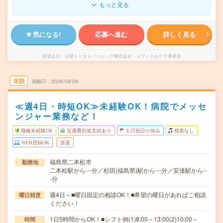
もっと見る
気になる!
応募へ進む
詳しく見る
派遣会社
日研トータルソーシング株式会社 メディカルケア事業部
未読
掲載日
2026/08/08
≪週4日・時短OK≫未経験OK！病院でメッセ
ンジャー業務など！
職種未経験OK
交通費別途支給あり
土日祝日が休み
残業なし
WEB登録OK
派遣
福島県二本松市
勤務地
二本松駅から---分／杉田(福島県)駅から---分／安達駅から--
-分
週4日～■曜日固定の相談OK！■希望の曜日があればご相談
曜日頻度
ください！
1日5時間からOK！■シフト例(1)8:00～13:00(2)10:00～
時間