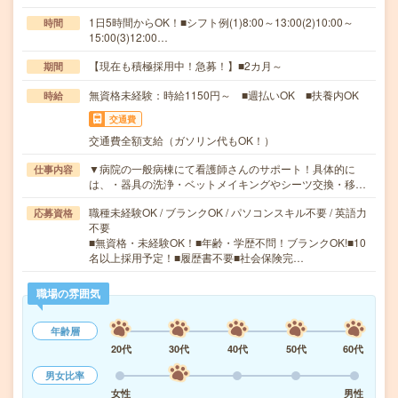
1日5時間からOK！■シフト例(1)8:00～13:00(2)10:00～
時間
15:00(3)12:00…
【現在も積極採用中！急募！】■2カ月～
期間
無資格未経験：時給1150円～ ■週払いOK ■扶養内OK
時給
交通費
交通費全額支給（ガソリン代もOK！）
▼病院の一般病棟にて看護師さんのサポート！具体的に
仕事内容
は、・器具の洗浄・ベットメイキングやシーツ交換・移…
職種未経験OK / ブランクOK / パソコンスキル不要 / 英語力
応募資格
不要
■無資格・未経験OK！■年齢・学歴不問！ブランクOK!■10
名以上採用予定！■履歴書不要■社会保険完…
職場の雰囲気
年齢層
20代
30代
40代
50代
60代
男女比率
女性
男性