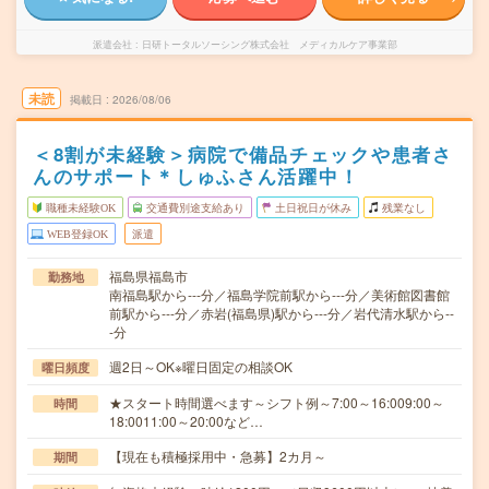
派遣会社
日研トータルソーシング株式会社 メディカルケア事業部
未読
掲載日
2026/08/06
＜8割が未経験＞病院で備品チェックや患者さ
んのサポート＊しゅふさん活躍中！
職種未経験OK
交通費別途支給あり
土日祝日が休み
残業なし
WEB登録OK
派遣
福島県福島市
勤務地
南福島駅から---分／福島学院前駅から---分／美術館図書館
前駅から---分／赤岩(福島県)駅から---分／岩代清水駅から--
-分
週2日～OK※曜日固定の相談OK
曜日頻度
★スタート時間選べます～シフト例～7:00～16:009:00～
時間
18:0011:00～20:00など…
【現在も積極採用中・急募】2カ月～
期間