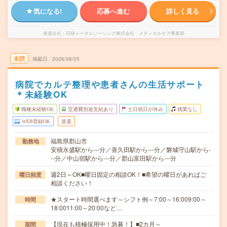
気になる!
応募へ進む
詳しく見る
派遣会社
日研トータルソーシング株式会社 メディカルケア事業部
未読
掲載日
2026/08/05
病院でカルテ整理や患者さんの生活サポート
＊未経験OK
職種未経験OK
交通費別途支給あり
土日祝日が休み
残業なし
WEB登録OK
派遣
福島県郡山市
勤務地
安積永盛駅から---分／喜久田駅から---分／磐城守山駅から-
--分／中山宿駅から---分／郡山富田駅から---分
週2日～OK■曜日固定の相談OK！■希望の曜日があればご
曜日頻度
相談ください！
★スタート時間選べます～シフト例～7:00～16:009:00～
時間
18:0011:00～20:00など…
【現在も積極採用中！急募！】■2カ月～
期間