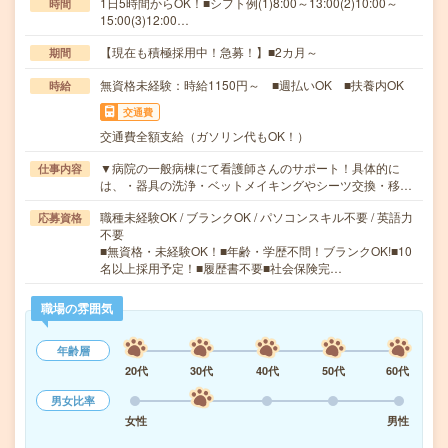
1日5時間からOK！■シフト例(1)8:00～13:00(2)10:00～
時間
15:00(3)12:00…
【現在も積極採用中！急募！】■2カ月～
期間
無資格未経験：時給1150円～ ■週払いOK ■扶養内OK
時給
交通費
交通費全額支給（ガソリン代もOK！）
▼病院の一般病棟にて看護師さんのサポート！具体的に
仕事内容
は、・器具の洗浄・ベットメイキングやシーツ交換・移…
職種未経験OK / ブランクOK / パソコンスキル不要 / 英語力
応募資格
不要
■無資格・未経験OK！■年齢・学歴不問！ブランクOK!■10
名以上採用予定！■履歴書不要■社会保険完…
職場の雰囲気
年齢層
20代
30代
40代
50代
60代
男女比率
女性
男性