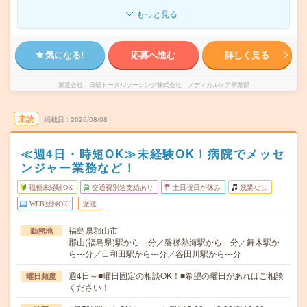
もっと見る
気になる!
応募へ進む
詳しく見る
派遣会社
日研トータルソーシング株式会社 メディカルケア事業部
未読
掲載日
2026/08/08
≪週4日・時短OK≫未経験OK！病院でメッセ
ンジャー業務など！
職種未経験OK
交通費別途支給あり
土日祝日が休み
残業なし
WEB登録OK
派遣
福島県郡山市
勤務地
郡山(福島県)駅から---分／磐梯熱海駅から---分／舞木駅か
ら---分／日和田駅から---分／谷田川駅から---分
週4日～■曜日固定の相談OK！■希望の曜日があればご相談
曜日頻度
ください！