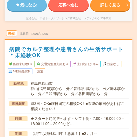
気になる!
応募へ進む
詳しく見る
派遣会社
日研トータルソーシング株式会社 メディカルケア事業部
未読
掲載日
2026/08/05
病院でカルテ整理や患者さんの生活サポート
＊未経験OK
職種未経験OK
交通費別途支給あり
土日祝日が休み
残業なし
WEB登録OK
派遣
福島県郡山市
勤務地
郡山(福島県)駅から---分／磐梯熱海駅から---分／舞木駅か
ら---分／日和田駅から---分／谷田川駅から---分
週2日～OK■曜日固定の相談OK！■希望の曜日があればご
曜日頻度
相談ください！
★スタート時間選べます～シフト例～7:00～16:009:00～
時間
18:0011:00～20:00など…
【現在も積極採用中！急募！】■2カ月～
期間