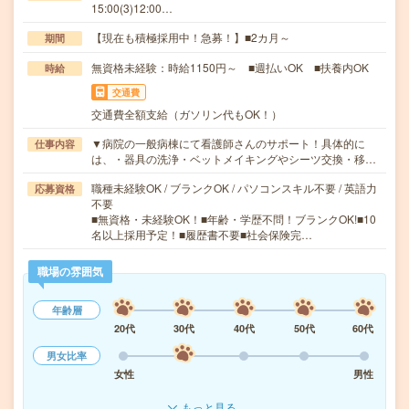
15:00(3)12:00…
【現在も積極採用中！急募！】■2カ月～
期間
無資格未経験：時給1150円～ ■週払いOK ■扶養内OK
時給
交通費
交通費全額支給（ガソリン代もOK！）
▼病院の一般病棟にて看護師さんのサポート！具体的に
仕事内容
は、・器具の洗浄・ベットメイキングやシーツ交換・移…
職種未経験OK / ブランクOK / パソコンスキル不要 / 英語力
応募資格
不要
■無資格・未経験OK！■年齢・学歴不問！ブランクOK!■10
名以上採用予定！■履歴書不要■社会保険完…
職場の雰囲気
年齢層
20代
30代
40代
50代
60代
男女比率
女性
男性
もっと見る