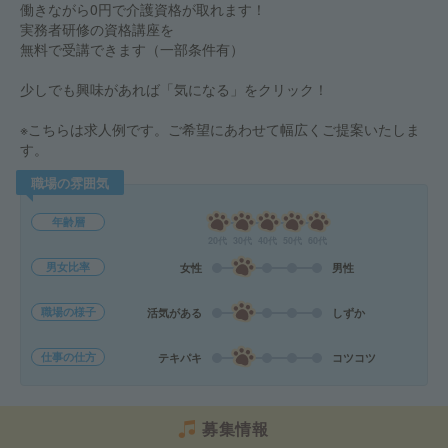
働きながら0円で介護資格が取れます！
実務者研修の資格講座を
無料で受講できます（一部条件有）
少しでも興味があれば「気になる」をクリック！
※こちらは求人例です。ご希望にあわせて幅広くご提案いたしま
す。
職場の雰囲気
年齢層
20代
30代
40代
50代
60代
男女比率
女性
男性
職場の様子
活気がある
しずか
仕事の仕方
テキパキ
コツコツ
募集情報