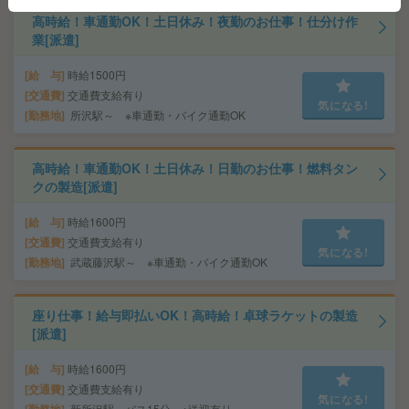
高時給！車通勤OK！土日休み！夜勤のお仕事！仕分け作
業[派遣]
給 与
時給1500円
交通費
交通費支給有り
気になる!
勤務地
所沢駅～ ※車通勤・バイク通勤OK
高時給！車通勤OK！土日休み！日勤のお仕事！燃料タン
クの製造[派遣]
給 与
時給1600円
交通費
交通費支給有り
気になる!
勤務地
武蔵藤沢駅～ ※車通勤・バイク通勤OK
座り仕事！給与即払いOK！高時給！卓球ラケットの製造
[派遣]
給 与
時給1600円
交通費
交通費支給有り
気になる!
新所沢駅～バス15分 ※送迎有り