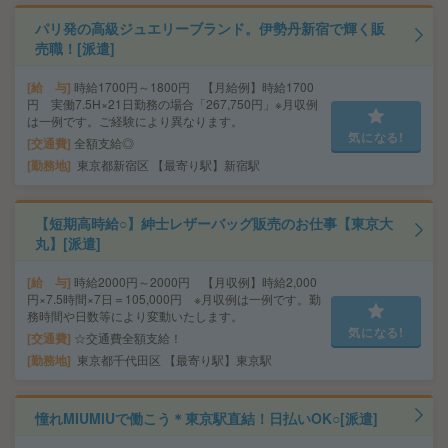
パリ発の高級ジュエリーブランド。伊勢丹新宿で輝く販
売職！[派遣]
給 与
時給1700円～1800円 【月給例】時給1700
円 実働7.5H×21日勤務の場合「267,750円」※月収例
は一例です。ご経験により異なります。
気になる!
交通費
全額支給◎
勤務地
東京都新宿区 【最寄り駅】新宿駅
【短期高時給○】紳士レザーバッグ販売のお仕事【東京大
丸】[派遣]
給 与
時給2000円～2000円 【月収例】時給2,000
円×7.5時間×7日＝105,000円 ※月収例は一例です。勤
務時間や日数等により変動いたします。
気になる!
交通費
☆交通費全額支給！
勤務地
東京都千代田区 【最寄り駅】東京駅
憧れMIUMIUで働こう＊東京駅直結！日払いOK○[派遣]