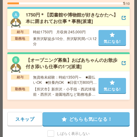
1
/10
給 与
時給1600円～1700円＋交 ■給与の前払いが
可能な速払いサービスあり
1750円＊【図書館や博物館が好きなかたへ】
交通費
交通費支給あり
気になる!
本に囲まれてお仕事＊事務[派遣]
勤務地
東京都中央区 東京メトロ銀座線 銀座駅徒歩
5分、東京メトロ日比谷線 東銀座駅徒歩5分
時給1750円 月収例 245,000円
給与
東所沢駅徒歩10分、所沢駅民間バス12
勤務地
気になる!
分
【9月！】みずほ台駅すぐ！未経験OK！マニュアル完
備！カンタン事務[派遣]
【オープニング募集】おばあちゃんのお散歩
給 与
時給1450円 月収例 217,500円
付き添いも仕事の1つ[派遣]
交通費
全額支給
気になる!
無資格未経験：時給1350円～ ■週払
給与
勤務地
みずほ台駅徒歩1分
いOK ■扶養内OK ■日収1万800円以
上
【所沢市】新所沢・小手指・西武球場
気になる!
勤務地
前・西所沢・遊園地西など勤務地多
基本定時まで＊検診の受付など＊未経験でも大丈夫[派遣]
数！
給 与
時給1600円＋交 【月収例】272,666円～ ■
給与の前払いが可能な速払いサービスあり
スキップ
どちらも気になる！
交通費
交通費支給あり
気になる!
勤務地
東京都青梅市 青梅線 小作駅徒歩10分
しばらく表示しない