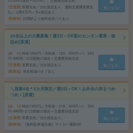
5×30hの場合＝63750）、交通費別途支給
交通費
実費支給／当社規定あり。通勤交通費実費支
気になる!
払／上限4万円／月※規定あり
勤務地
白岡駅より無料送迎バスあり
20名以上の大量募集！週3日～OK梨のカンタン選果・箱
詰め[派遣]
給 与
時給1250円／月収例：120、000円＝1、250
円×8時間×12日勤務の場合＋交通費別途支給
交通費
実費支給／当社規定あり。
気になる!
勤務地
有名牧場のすぐ近く
＼急募4名＊2カ月限定／週3日～OK！お弁当の具をつめ
つめ！[派遣]
給 与
時給1300円／月収例：218、400円＝1、300
円×8時間×21日勤務の場合＋交通費別途支給
交通費
実費支給／当社規定あり。
気になる!
勤務地
《無料駐車場完備》マイカー通勤OK