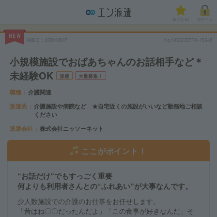
気になる!
ログイン
NEW
掲載日
2026/08/07
No.NISSOETRK-1SS48
小規模施設でおばあちゃんのお話相手など＊
未経験OK
派遣
大量募集！
職種
介護関連
派遣先
介護施設や病院など ★自宅近くの施設がいいなど勤務地ご相談
ください
派遣会社
株式会社ニッソーネット
ここがポイント！
“お話だけ”でもすっごく重要
何よりも利用者さんとの“ふれあい”が大事なんです。
少人数施設での介護のお仕事をお任せします。
「昔はね〇〇だったんだよ」「この食事が好きなんだ」そ