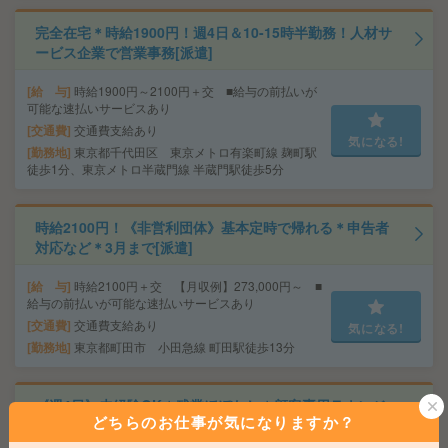
完全在宅＊時給1900円！週4日＆10-15時半勤務！人材サ
ービス企業で営業事務[派遣]
給 与
時給1900円～2100円＋交 ■給与の前払いが
可能な速払いサービスあり
交通費
交通費支給あり
気になる!
勤務地
東京都千代田区 東京メトロ有楽町線 麹町駅
徒歩1分、東京メトロ半蔵門線 半蔵門駅徒歩5分
時給2100円！《非営利団体》基本定時で帰れる＊申告者
対応など＊3月まで[派遣]
給 与
時給2100円＋交 【月収例】273,000円～ ■
給与の前払いが可能な速払いサービスあり
交通費
交通費支給あり
気になる!
勤務地
東京都町田市 小田急線 町田駅徒歩13分
《週4日》未経験OK＊残業ほぼなし＊顧客専用ラウンジ
どちらのお仕事が気になりますか？
での受付など[派遣]