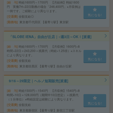
給 与
時給1600円～1700円 【月給例】時給1600
円 実働7H×22日勤務の場合「246,400円」※月収例は
一例です。ご経験により異なります。
気になる!
交通費
全額支給◎
勤務地
東京都千代田区 【最寄り駅】東京駅
「SLOBE IENA」自由が丘店｜○週3日～OK！[派遣]
給 与
時給1600円～1700円 【月収例】1600円×8
時間×22日＝243,200＋残業代（時給×1.25倍）※スキル
により異なります。
気になる!
交通費
全額支給
勤務地
東京都目黒区 【最寄り駅】自由が丘駅
9/16～29限定｜ヘルノ短期販売[派遣]
給 与
時給1500円～1540円 【月収例】1540円×8
時間×10日＝128,000円（期間中10日想定）＋残業代
（１分単位）※時給設定は経験により異なります。
気になる!
交通費
全額支給
勤務地
東京都新宿区 【最寄り駅】新宿三丁目駅