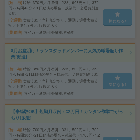
給 与
時給1370円／月収例：222、968円＝1、370
円×7時間45分×21日勤務の場合＋残業代、交通費別途
支給
交通費
実費支給／当社規定あり。通勤交通費実費支
気になる!
払／上限4万円／月※規定あり
勤務地
マイカー通勤可能/駐車場完備
8月お盆明け！ランスタッドメンバーに人気の職場座り作
業[派遣]
給 与
時給1350円／月収例：226、800円＝1、350
円×8時間×21日勤務の場合＋残業代、交通費別途支給
交通費
実費支給／当社規定あり。通勤交通費実費支
気になる!
払／上限4万円／月※規定あり
勤務地
マイカー通勤可能/駐車場完備
【未経験OK】短期月収例：33万円！カンタン作業でがっ
ちり[派遣]
給 与
時給1700円／月収例：331、500円＝1、700
円×7時間30分×21日勤務の場合＋残業代（1700円×1.2