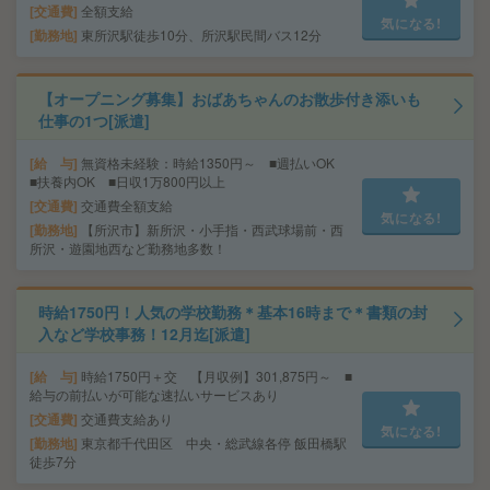
交通費
全額支給
気になる!
勤務地
東所沢駅徒歩10分、所沢駅民間バス12分
【オープニング募集】おばあちゃんのお散歩付き添いも
仕事の1つ[派遣]
給 与
無資格未経験：時給1350円～ ■週払いOK
■扶養内OK ■日収1万800円以上
交通費
交通費全額支給
気になる!
勤務地
【所沢市】新所沢・小手指・西武球場前・西
所沢・遊園地西など勤務地多数！
時給1750円！人気の学校勤務＊基本16時まで＊書類の封
入など学校事務！12月迄[派遣]
給 与
時給1750円＋交 【月収例】301,875円～ ■
給与の前払いが可能な速払いサービスあり
交通費
交通費支給あり
気になる!
勤務地
東京都千代田区 中央・総武線各停 飯田橋駅
徒歩7分