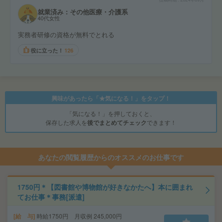
就業済み：その他医療・介護系
40代女性
実務者研修の資格が無料でとれる
役に立った！
126
興味があったら「★気になる！」をタップ！
「気になる！」を押しておくと、
保存した求人を
後でまとめてチェック
できます！
あなたの閲覧履歴からのオススメのお仕事です
1750円＊【図書館や博物館が好きなかたへ】本に囲まれ
てお仕事＊事務[派遣]
給 与
時給1750円 月収例 245,000円