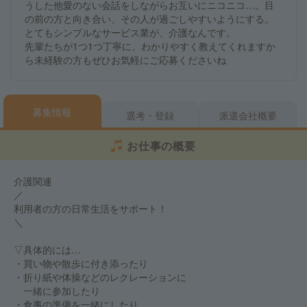
うした他愛のない会話をしながらお互いにニコニコ…。目
の前の方と向き合い、その人が過ごしやすいようにする。
とてもシンプルなサービス業が、介護なんです。
先輩たちが1つ1つ丁寧に、わかりやすく教えてくれますか
ら未経験の方もぜひお気軽にご応募くださいね
募集情報
選考・登録
派遣会社概要
お仕事の概要
介護関連
／
利用者の方の日常生活をサポート！
＼
▽具体的には…
・買い物や散歩に付き添ったり
・折り紙や体操などのレクレーションに
一緒に参加したり
・食事の準備を一緒にしたり