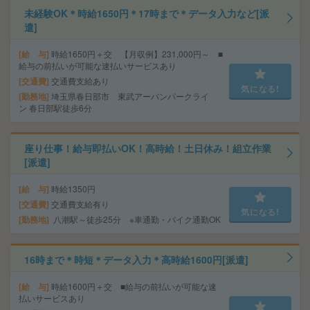
未経験OK＊時給1650円＊17時まで＊データ入力など[派
遣]
給 与
時給1650円＋交 【月収例】231,000円～ ■
給与の前払いが可能な速払いサービスあり
交通費
交通費支給あり
気になる!
勤務地
埼玉県春日部市 東武アーバンパークライ
ン 春日部駅徒歩6分
座り仕事！給与即払いOK！高時給！土日休み！組立作業
[派遣]
給 与
時給1350円
交通費
交通費支給有り
気になる!
勤務地
八潮駅～徒歩25分 ※車通勤・バイク通勤OK
16時まで＊時短＊データ入力＊高時給1600円[派遣]
給 与
時給1600円＋交 ■給与の前払いが可能な速
払いサービスあり