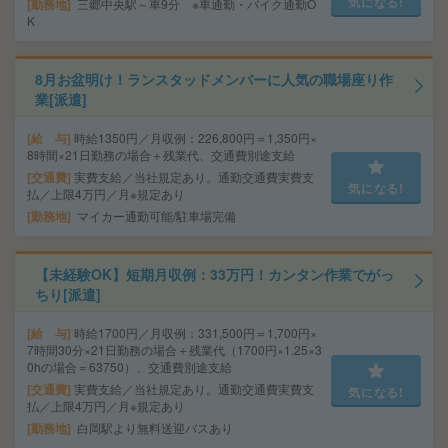
気になる!
勤務地
三郷中央駅～車9分 ※車通勤・バイク通勤O
K
8月お盆明け！ランスタッドメンバーに人気の職場座り作
業[派遣]
給 与
時給1350円／月収例：226,800円＝1,350円×
8時間×21日勤務の場合＋残業代、交通費別途支給
交通費
実費支給／当社規定あり。通勤交通費実費支
気になる!
払／上限4万円／月※規定あり
勤務地
マイカー通勤可能/駐車場完備
【未経験OK】短期月収例：33万円！カンタン作業でがっ
ちり[派遣]
給 与
時給1700円／月収例：331,500円＝1,700円×
7時間30分×21日勤務の場合＋残業代（1700円×1.25×3
0hの場合＝63750）、交通費別途支給
交通費
実費支給／当社規定あり。通勤交通費実費支
気になる!
払／上限4万円／月※規定あり
勤務地
白岡駅より無料送迎バスあり