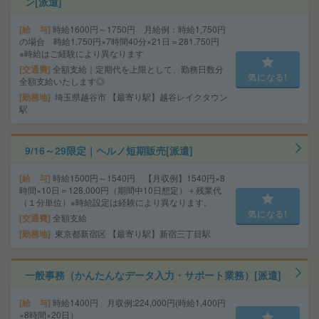
ン[派遣]
給 与
時給1600円～1750円 月給例：時給1,750円
の場合 時給1,750円×7時間40分×21日＝281,750円
※時給はご経験により異なります
交通費
全額支給｜定期代を上限として、勤務日数分
気になる!
全額支給いたします◎
勤務地
埼玉県越谷市 【最寄り駅】越谷レイクタウン
駅
9/16～29限定｜ヘルノ短期販売[派遣]
給 与
時給1500円～1540円 【月収例】1540円×8
時間×10日＝128,000円（期間中10日想定）＋残業代
（１分単位）※時給設定は経験により異なります。
気になる!
交通費
全額支給
勤務地
東京都新宿区 【最寄り駅】新宿三丁目駅
一般事務（かんたんなデータ入力・サポート業務）[派遣]
給 与
時給1400円 月収例:224,000円(時給1,400円
×8時間×20日）