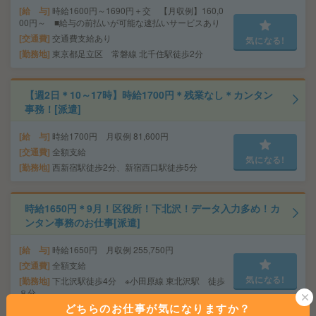
給 与
時給1600円～1690円＋交 【月収例】160,0
00円～ ■給与の前払いが可能な速払いサービスあり
交通費
交通費支給あり
気になる!
勤務地
東京都足立区 常磐線 北千住駅徒歩2分
【週2日＊10～17時】時給1700円＊残業なし＊カンタン
事務！[派遣]
給 与
時給1700円 月収例 81,600円
交通費
全額支給
気になる!
勤務地
西新宿駅徒歩2分、新宿西口駅徒歩5分
時給1650円＊9月！区役所！下北沢！データ入力多め！カ
ンタン事務のお仕事[派遣]
給 与
時給1650円 月収例 255,750円
交通費
全額支給
気になる!
勤務地
下北沢駅徒歩4分 ※小田原線 東北沢駅 徒歩
８分
どちらのお仕事が気になりますか？