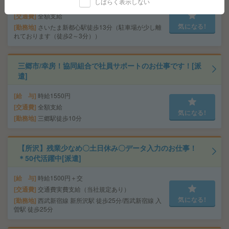
しばらく表示しない
給 与
時給1600円 月収例 192,000円
交通費
全額支給
気になる!
勤務地
さいたま新都心駅徒歩13分（駐車場が少し離
れております（徒歩2～3分））
三郷市/幸房！協同組合で社員サポートのお仕事です！[派
遣]
給 与
時給1550円
交通費
全額支給
気になる!
勤務地
三郷駅徒歩10分
【所沢】残業少なめ〇土日休み〇データ入力のお仕事！
＊50代活躍中[派遣]
給 与
時給1500円＋交
交通費
交通費実費支給（当社規定あり）
気になる!
勤務地
西武新宿線 新所沢駅 徒歩25分/西武新宿線 入
曽駅 徒歩25分