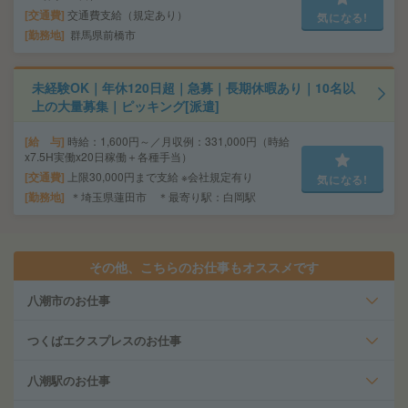
交通費
交通費支給（規定あり）
気になる!
勤務地
群馬県前橋市
未経験OK｜年休120日超｜急募｜長期休暇あり｜10名以
上の大量募集｜ピッキング[派遣]
給 与
時給：1,600円～／月収例：331,000円（時給
x7.5H実働x20日稼働＋各種手当）
交通費
上限30,000円まで支給 ※会社規定有り
気になる!
勤務地
＊埼玉県蓮田市 ＊最寄り駅：白岡駅
その他、こちらのお仕事もオススメです
八潮市のお仕事
つくばエクスプレスのお仕事
八潮駅のお仕事