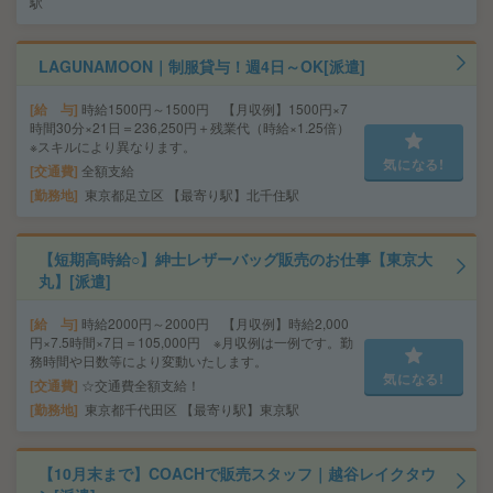
駅
LAGUNAMOON｜制服貸与！週4日～OK[派遣]
給 与
時給1500円～1500円 【月収例】1500円×7
時間30分×21日＝236,250円＋残業代（時給×1.25倍）
※スキルにより異なります。
気になる!
交通費
全額支給
勤務地
東京都足立区 【最寄り駅】北千住駅
【短期高時給○】紳士レザーバッグ販売のお仕事【東京大
丸】[派遣]
給 与
時給2000円～2000円 【月収例】時給2,000
円×7.5時間×7日＝105,000円 ※月収例は一例です。勤
務時間や日数等により変動いたします。
気になる!
交通費
☆交通費全額支給！
勤務地
東京都千代田区 【最寄り駅】東京駅
【10月末まで】COACHで販売スタッフ｜越谷レイクタウ