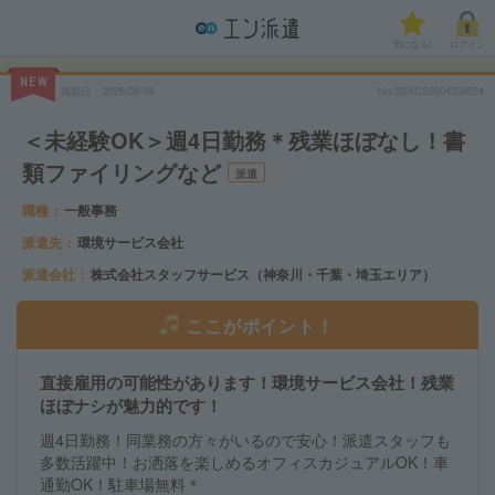
気になる!
ログイン
NEW
掲載日
2026/08/09
No.SSKCS2604359524
＜未経験OK＞週4日勤務＊残業ほぼなし！書
類ファイリングなど
派遣
職種
一般事務
派遣先
環境サービス会社
派遣会社
株式会社スタッフサービス（神奈川・千葉・埼玉エリア）
ここがポイント！
直接雇用の可能性があります！環境サービス会社！残業
ほぼナシが魅力的です！
週4日勤務！同業務の方々がいるので安心！派遣スタッフも
多数活躍中！お洒落を楽しめるオフィスカジュアルOK！車
通勤OK！駐車場無料＊