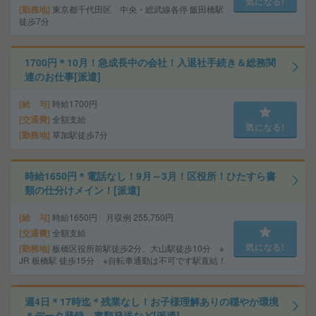
気になる!
勤務地
東京都千代田区 中央・総武線各停 飯田橋駅
徒歩7分
1700円＊10月！急成長中の会社！入退社手続き＆総務関
連のお仕事[派遣]
給 与
時給1700円
交通費
全額支給
気になる!
勤務地
草加駅徒歩7分
時給1650円＊電話なし！9月～3月！区役所！ひたすら書
類の仕分けメイン！[派遣]
給 与
時給1650円 月収例 255,750円
交通費
全額支給
気になる!
勤務地
板橋区役所前駅徒歩2分、大山駅徒歩10分 ※
JR 板橋駅 徒歩15分 ※自転車通勤は不可です駅直結！
週4日＊17時迄＊残業なし！お子様理解ありの穏やか環境
＊データ登録、書類発送など[派遣]