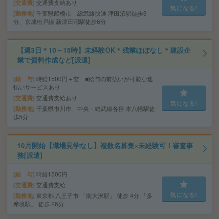
交通費
交通費支給あり
気になる!
勤務地
千葉県船橋市 総武線快速 津田沼駅徒歩3
分、京成松戸線 新津田沼駅徒歩6分
【週3日＊10～15時】未経験OK＊残業ほぼなし＊建設企
業で資料作成など[派遣]
給 与
時給1500円＋交 ■給与の前払いが可能な速
払いサービスあり
交通費
交通費支給あり
気になる!
勤務地
千葉県市川市 中央・総武線各停 本八幡駅徒
歩5分
10月開始【職場見学なし】複数名募集×未経験可！審査事
務[派遣]
給 与
時給1500円
交通費
交通費支給
気になる!
勤務地
東京都 八王子市 「南大沢駅」 徒歩 4分,「多
摩境駅」 徒歩 26分