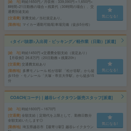
給 与
時給1650円／月収例：339,090円＝1,650円×
8時間×21日勤務の場合＋残業代（30時間の場合）、交
通費別途支給
気になる!
交通費
実費支給／当社規定あり。
勤務地
マイカー通勤可能/駐車場完備（徒歩5分程）
<タイパ抜群>入出荷・ピッキング／軽作業（日勤）[派遣]
給 与
時給1450円 ※交通費全額支給（規定あり）
【月収例】26.8万円（20日勤務＋残業20h）
交通費
交通費支給あり
気になる!
勤務地
多摩モノレール 松が谷駅 「松が谷駅」から徒
歩15分 ・モノレール「大塚・帝京大学駅」から徒歩15
分
COACH(コーチ)｜越谷レイクタウン販売スタッフ[派遣]
給 与
時給1600円～1670円
交通費
全額支給｜定期代を上限として、勤務日数分
全額支給いたします◎
気になる!
勤務地
埼玉県越谷市 【最寄り駅】越谷レイクタウン