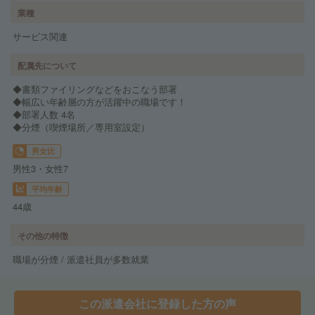
業種
サービス関連
配属先について
◆書類ファイリングなどをおこなう部署
◆幅広い年齢層の方が活躍中の職場です！
◆部署人数 4名
◆分煙（喫煙場所／専用室設定）
男女比
男性3・女性7
平均年齢
44歳
その他の特徴
職場が分煙 / 派遣社員が多数就業
この派遣会社に登録した方の声