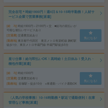
完全在宅＊時給1900円！週4日＆10-15時半勤務！人材サ
ービス企業で営業事務[派遣]
給 与
時給1900円～2100円＋交 ■給与の前払いが
可能な速払いサービスあり
交通費
交通費支給あり
気になる!
勤務地
東京都千代田区 東京メトロ有楽町線 麹町駅
徒歩1分、東京メトロ半蔵門線 半蔵門駅徒歩5分
座り仕事！給与即払いOK！高時給！土日休み！受入れ・
梱包作業[派遣]
給 与
時給1500円
交通費
交通費支給有り
気になる!
勤務地
谷塚駅～徒歩10分 ※車通勤・バイク通勤OK
〈人気の学校事務〉10-16時勤務＊駅近で通勤便利！在庫
管理など事務[派遣]