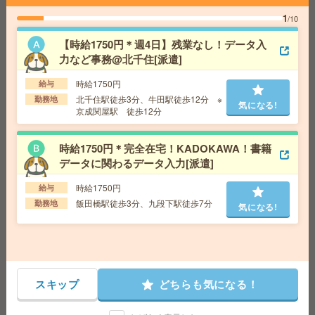
【完全在宅】16時まで＊ほぼ残業なし！端末への入力業
1
/10
務など[派遣]
【時給1750円＊週4日】残業なし！データ入
力など事務@北千住[派遣]
給 与
時給1500円～1600円＋交 【月収例】180,0
00円～ ■給与の前払いが可能な速払いサービスあり
時給1750円
給与
交通費
交通費支給あり
気になる!
北千住駅徒歩3分、牛田駅徒歩12分 ※
勤務地
勤務地
東京都調布市 京王線 調布駅徒歩5分
気になる!
京成関屋駅 徒歩12分
【週3～4日×16時まで】未経験OK！ほぼ残業なし＊こつ
時給1750円＊完全在宅！KADOKAWA！書籍
もくデータ入力など[派遣]
データに関わるデータ入力[派遣]
給 与
時給1600円＋交 ■給与の前払いが可能な速
時給1750円
給与
払いサービスあり
飯田橋駅徒歩3分、九段下駅徒歩7分
勤務地
気になる!
交通費
交通費支給あり
気になる!
勤務地
埼玉県さいたま市大宮区 東北本線 大宮（埼
玉）駅徒歩10分
《16時半まで》勤務日数の相談OK！残業なし！車両番号
スキップ
どちらも気になる！
等のデータ入力＊車通勤可[派遣]