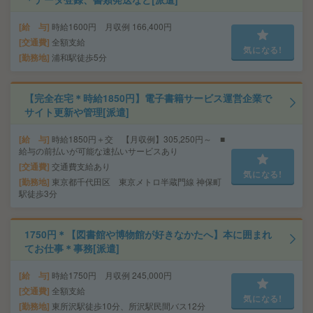
給 与
時給1600円 月収例 166,400円
交通費
全額支給
気になる!
勤務地
浦和駅徒歩5分
【完全在宅＊時給1850円】電子書籍サービス運営企業で
サイト更新や管理[派遣]
給 与
時給1850円＋交 【月収例】305,250円～ ■
給与の前払いが可能な速払いサービスあり
交通費
交通費支給あり
気になる!
勤務地
東京都千代田区 東京メトロ半蔵門線 神保町
駅徒歩3分
1750円＊【図書館や博物館が好きなかたへ】本に囲まれ
てお仕事＊事務[派遣]
給 与
時給1750円 月収例 245,000円
交通費
全額支給
気になる!
勤務地
東所沢駅徒歩10分、所沢駅民間バス12分