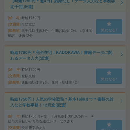
【時給1750円＊週4日】残業なし！データ入力など事務@
北千住[派遣]
給 与
時給1750円
交通費
全額支給
気になる!
勤務地
北千住駅徒歩3分、牛田駅徒歩12分 ※京成関
屋駅 徒歩12分
時給1750円＊完全在宅！KADOKAWA！書籍データに関
わるデータ入力[派遣]
給 与
時給1750円
交通費
全額支給
気になる!
勤務地
飯田橋駅徒歩3分、九段下駅徒歩7分
時給1750円！人気の学校勤務＊基本16時まで＊書類の封
入など学校事務！12月迄[派遣]
給 与
時給1750円＋交 【月収例】301,875円～ ■
給与の前払いが可能な速払いサービスあり
交通費
交通費支給あり