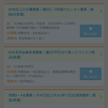
20名以上の大量募集！週3日～OK梨のカンタン選果・箱
詰め[派遣]
給 与
時給1250円／月収例：120,000円＝1,250円×
8時間×12日勤務の場合＋交通費別途支給
交通費
実費支給／当社規定あり。
気になる!
勤務地
有名牧場のすぐ近く
8/20見学会参加者募集！週3日平日ダケ座ってコツコツ検
品[派遣]
給 与
時給1500円
交通費
実費支給／当社規定あり。通勤交通費実費支
払／上限4万円／月※規定あり
気になる!
勤務地
122号線沿い
同期3～4名募集！月33万以上可＆2年で正社員実績有｜製
造[派遣]