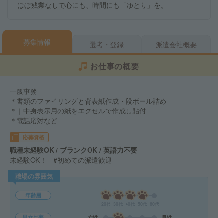
ほぼ残業なしで心にも、時間にも「ゆとり」を。
募集情報
選考・登録
派遣会社概要
お仕事の概要
一般事務
＊書類のファイリングと背表紙作成・段ボール詰め
＊｜中身表示用の紙をエクセルで作成し貼付
＊電話応対など
応募資格
職種未経験OK / ブランクOK / 英語力不要
未経験OK！ #初めての派遣歓迎
職場の雰囲気
年齢層
20代
30代
40代
50代
60代
男女比率
女性
男性