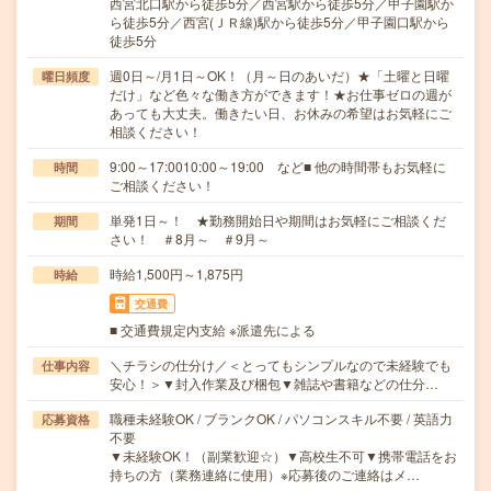
西宮北口駅から徒歩5分／西宮駅から徒歩5分／甲子園駅か
ら徒歩5分／西宮(ＪＲ線)駅から徒歩5分／甲子園口駅から
徒歩5分
週0日～/月1日～OK！（月～日のあいだ）★「土曜と日曜
曜日頻度
だけ」など色々な働き方ができます！★お仕事ゼロの週が
あっても大丈夫。働きたい日、お休みの希望はお気軽にご
相談ください！
9:00～17:0010:00～19:00 など■ 他の時間帯もお気軽に
時間
ご相談ください！
単発1日～！ ★勤務開始日や期間はお気軽にご相談くだ
期間
さい！ ＃8月～ ＃9月～
時給1,500円～1,875円
時給
交通費
■ 交通費規定内支給 ※派遣先による
＼チラシの仕分け／＜とってもシンプルなので未経験でも
仕事内容
安心！＞▼封入作業及び梱包▼雑誌や書籍などの仕分…
職種未経験OK / ブランクOK / パソコンスキル不要 / 英語力
応募資格
不要
▼未経験OK！（副業歓迎☆）▼高校生不可▼携帯電話をお
持ちの方（業務連絡に使用）※応募後のご連絡はメ…