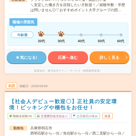
＼安定した働き方を目指したい方歓迎！／経験年数・学歴
は問いません◎▽おすすめポイント大手グループの団…
職場の雰囲気
年齢層
20代
30代
40代
50代
60代
気になる!
応募へ進む
詳しく見る
派遣会社
株式会社テクノ・サービス（無期雇用派遣）
未読
掲載日
2026/08/08
【社会人デビュー歓迎〇】正社員の安定環
境！ピッキングや梱包をお任せ！
職種未経験OK
交通費別途支給あり
土日祝日が休み
派遣
兵庫県明石市
勤務地
西明石駅から---分／魚住駅から---分／西二見駅から---分／