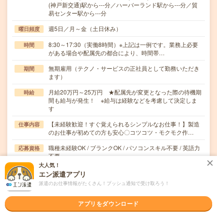
(神戸新交通)駅から---分／ハーバーランド駅から---分／貿
易センター駅から---分
週5日／月～金（土日休み）
曜日頻度
8:30～17:30（実働8時間）※上記は一例です。業務上必要
時間
がある場合や配属先の都合により、時間帯…
無期雇用（テクノ・サービスの正社員として勤務いただき
期間
ます）
月給20万円～25万円 ★配属先が変更となった際の待機期
時給
間も給与が発生！ ※給与は経験などを考慮して決定しま
す
【未経験歓迎！すぐ覚えられるシンプルなお仕事！】製造
仕事内容
のお仕事が初めての方も安心〇コツコツ・モクモク作…
職種未経験OK / ブランクOK / パソコンスキル不要 / 英語力
応募資格
不要
＼未経験から安定した働き方を目指したい方歓迎！／経
大人気！
験・資格・学歴は問いません◎「そろそろ腰を据えて働…
エン派遣アプリ
派遣のお仕事情報がたくさん！プッシュ通知で受け取ろう！
職場の雰囲気
アプリをダウンロード
年齢層