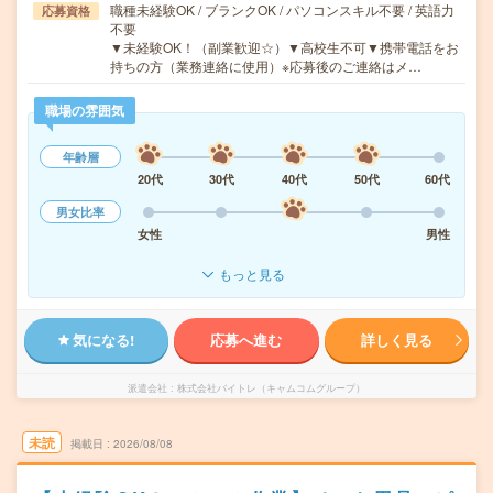
職種未経験OK / ブランクOK / パソコンスキル不要 / 英語力
応募資格
不要
▼未経験OK！（副業歓迎☆）▼高校生不可▼携帯電話をお
持ちの方（業務連絡に使用）※応募後のご連絡はメ…
職場の雰囲気
年齢層
20代
30代
40代
50代
60代
男女比率
女性
男性
もっと見る
気になる!
応募へ進む
詳しく見る
派遣会社
株式会社バイトレ（キャムコムグループ）
未読
掲載日
2026/08/08