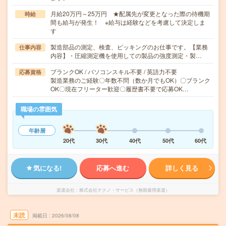
月給20万円～25万円 ★配属先が変更となった際の待機期
時給
間も給与が発生！ ※給与は経験などを考慮して決定しま
す
製造部品の測定、検査、ピッキングのお仕事です。【業務
仕事内容
内容】・圧縮測定機を使用しての製品の強度測定・製…
ブランクOK / パソコンスキル不要 / 英語力不要
応募資格
製造業務のご経験〇年数不問（数か月でもOK）〇ブランク
OK〇現在フリーター歓迎〇履歴書不要で応募OK…
職場の雰囲気
年齢層
20代
30代
40代
50代
60代
気になる!
応募へ進む
詳しく見る
派遣会社
株式会社テクノ・サービス（無期雇用派遣）
未読
掲載日
2026/08/08