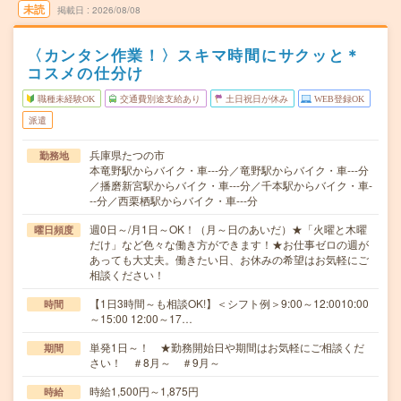
未読
掲載日
2026/08/08
〈カンタン作業！〉スキマ時間にサクッと＊
コスメの仕分け
職種未経験OK
交通費別途支給あり
土日祝日が休み
WEB登録OK
派遣
兵庫県たつの市
勤務地
本竜野駅からバイク・車---分／竜野駅からバイク・車---分
／播磨新宮駅からバイク・車---分／千本駅からバイク・車-
--分／西栗栖駅からバイク・車---分
週0日～/月1日～OK！（月～日のあいだ）★「火曜と木曜
曜日頻度
だけ」など色々な働き方ができます！★お仕事ゼロの週が
あっても大丈夫。働きたい日、お休みの希望はお気軽にご
相談ください！
【1日3時間～も相談OK!】＜シフト例＞9:00～12:0010:00
時間
～15:00 12:00～17…
単発1日～！ ★勤務開始日や期間はお気軽にご相談くだ
期間
さい！ ＃8月～ ＃9月～
時給1,500円～1,875円
時給