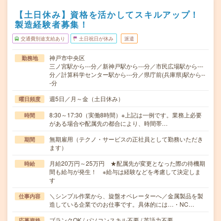
【土日休み】資格を活かしてスキルアップ！
製造経験者募集！
交通費別途支給あり
土日祝日が休み
派遣
神戸市中央区
勤務地
三ノ宮駅から---分／新神戸駅から---分／市民広場駅から---
分／計算科学センター駅から---分／県庁前(兵庫県)駅から--
-分
週5日／月～金（土日休み）
曜日頻度
8:30～17:30（実働8時間）※上記は一例です。業務上必要
時間
がある場合や配属先の都合により、時間帯…
無期雇用（テクノ・サービスの正社員として勤務いただき
期間
ます）
月給20万円～25万円 ★配属先が変更となった際の待機期
時給
間も給与が発生！ ※給与は経験などを考慮して決定しま
す
＼シンプル作業から、旋盤オペレーターへ／金属製品を製
仕事内容
造している企業でのお仕事です。具体的には…・NC…
ブランクOK / パソコンスキル不要 / 英語力不要
応募資格