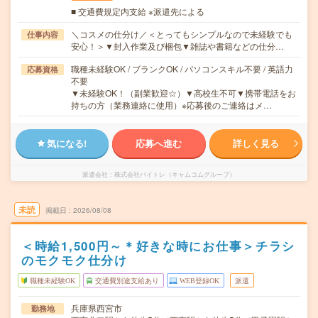
■ 交通費規定内支給 ※派遣先による
＼コスメの仕分け／＜とってもシンプルなので未経験でも
仕事内容
安心！＞▼封入作業及び梱包▼雑誌や書籍などの仕分…
職種未経験OK / ブランクOK / パソコンスキル不要 / 英語力
応募資格
不要
▼未経験OK！（副業歓迎☆）▼高校生不可▼携帯電話をお
持ちの方（業務連絡に使用）※応募後のご連絡はメ…
気になる!
応募へ進む
詳しく見る
派遣会社
株式会社バイトレ（キャムコムグループ）
未読
掲載日
2026/08/08
＜時給1,500円～＊好きな時にお仕事＞チラシ
のモクモク仕分け
職種未経験OK
交通費別途支給あり
WEB登録OK
派遣
兵庫県西宮市
勤務地