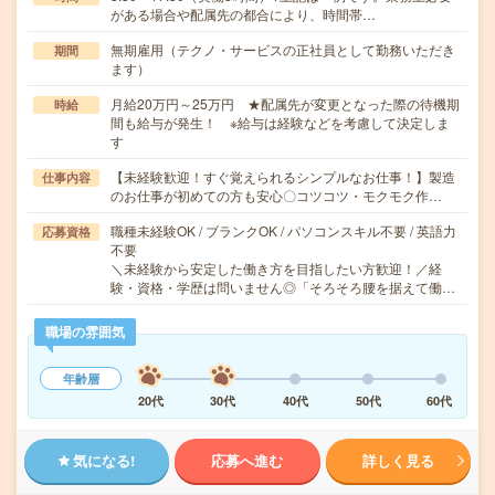
がある場合や配属先の都合により、時間帯…
無期雇用（テクノ・サービスの正社員として勤務いただき
期間
ます）
月給20万円～25万円 ★配属先が変更となった際の待機期
時給
間も給与が発生！ ※給与は経験などを考慮して決定しま
す
【未経験歓迎！すぐ覚えられるシンプルなお仕事！】製造
仕事内容
のお仕事が初めての方も安心〇コツコツ・モクモク作…
職種未経験OK / ブランクOK / パソコンスキル不要 / 英語力
応募資格
不要
＼未経験から安定した働き方を目指したい方歓迎！／経
験・資格・学歴は問いません◎「そろそろ腰を据えて働…
職場の雰囲気
年齢層
20代
30代
40代
50代
60代
気になる!
応募へ進む
詳しく見る