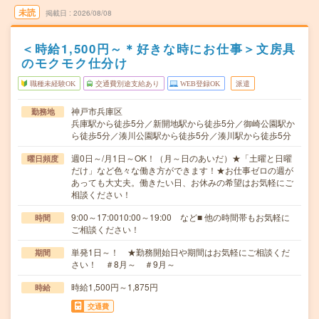
未読
掲載日
2026/08/08
＜時給1,500円～＊好きな時にお仕事＞文房具
のモクモク仕分け
職種未経験OK
交通費別途支給あり
WEB登録OK
派遣
神戸市兵庫区
勤務地
兵庫駅から徒歩5分／新開地駅から徒歩5分／御崎公園駅か
ら徒歩5分／湊川公園駅から徒歩5分／湊川駅から徒歩5分
週0日～/月1日～OK！（月～日のあいだ）★「土曜と日曜
曜日頻度
だけ」など色々な働き方ができます！★お仕事ゼロの週が
あっても大丈夫。働きたい日、お休みの希望はお気軽にご
相談ください！
9:00～17:0010:00～19:00 など■ 他の時間帯もお気軽に
時間
ご相談ください！
単発1日～！ ★勤務開始日や期間はお気軽にご相談くだ
期間
さい！ ＃8月～ ＃9月～
時給1,500円～1,875円
時給
交通費