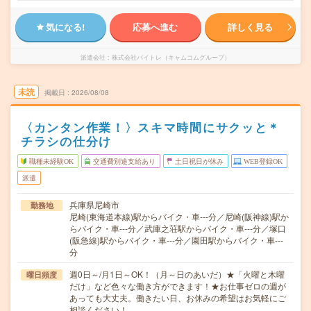
気になる!
応募へ進む
詳しく見る
派遣会社
株式会社バイトレ（キャムコムグループ）
未読
掲載日
2026/08/08
〈カンタン作業！〉スキマ時間にサクッと＊
チラシの仕分け
職種未経験OK
交通費別途支給あり
土日祝日が休み
WEB登録OK
派遣
兵庫県尼崎市
勤務地
尼崎(東海道本線)駅からバイク・車---分／尼崎(阪神線)駅か
らバイク・車---分／武庫之荘駅からバイク・車---分／塚口
(阪急線)駅からバイク・車---分／園田駅からバイク・車---
分
週0日～/月1日～OK！（月～日のあいだ）★「火曜と木曜
曜日頻度
だけ」など色々な働き方ができます！★お仕事ゼロの週が
あっても大丈夫。働きたい日、お休みの希望はお気軽にご
相談ください！