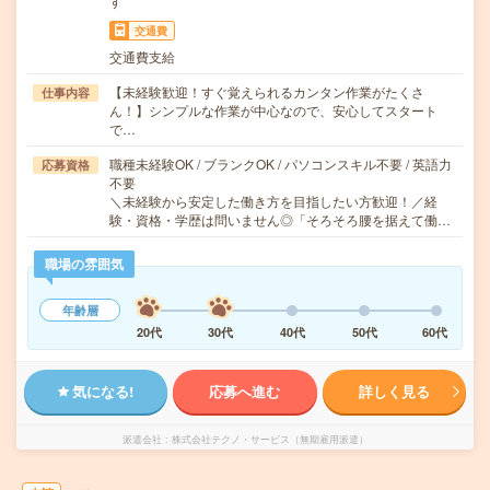
す
交通費
交通費支給
【未経験歓迎！すぐ覚えられるカンタン作業がたくさ
仕事内容
ん！】シンプルな作業が中心なので、安心してスタート
で…
職種未経験OK / ブランクOK / パソコンスキル不要 / 英語力
応募資格
不要
＼未経験から安定した働き方を目指したい方歓迎！／経
験・資格・学歴は問いません◎「そろそろ腰を据えて働…
職場の雰囲気
年齢層
20代
30代
40代
50代
60代
気になる!
応募へ進む
詳しく見る
派遣会社
株式会社テクノ・サービス（無期雇用派遣）