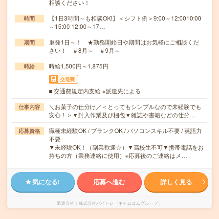
相談ください！
【1日3時間～も相談OK!】＜シフト例＞9:00～12:0010:00
時間
～15:00 12:00～17…
単発1日～！ ★勤務開始日や期間はお気軽にご相談くだ
期間
さい！ ＃8月～ ＃9月～
時給1,500円～1,875円
時給
交通費
■ 交通費規定内支給 ※派遣先による
＼お菓子の仕分け／＜とってもシンプルなので未経験でも
仕事内容
安心！＞▼封入作業及び梱包▼雑誌や書籍などの仕分…
職種未経験OK / ブランクOK / パソコンスキル不要 / 英語力
応募資格
不要
▼未経験OK！（副業歓迎☆）▼高校生不可▼携帯電話をお
持ちの方（業務連絡に使用）※応募後のご連絡はメ…
気になる!
応募へ進む
詳しく見る
派遣会社
株式会社バイトレ（キャムコムグループ）