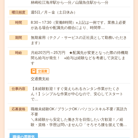
林崎松江海岸駅から---分／山陽魚住駅から---分
週5日／月～金（土日休み）
曜日頻度
8:30～17:30（実働8時間）※上記は一例です。業務上必要
時間
がある場合や配属先の都合により、時間帯…
無期雇用（テクノ・サービスの正社員として勤務いただき
期間
ます）
月給20万円～25万円 ★配属先が変更となった際の待機期
時給
間も給与が発生！ ※給与は経験などを考慮して決定しま
す
交通費
交通費支給
【未経験歓迎！すぐ覚えられるカンタン作業がたくさ
仕事内容
ん！】シンプルな作業が中心なので、安心してスタート
で…
職種未経験OK / ブランクOK / パソコンスキル不要 / 英語力
応募資格
不要
＼未経験から安定した働き方を目指したい方歓迎！／経
験・資格・学歴は問いません◎「そろそろ腰を据えて働…
職場の雰囲気