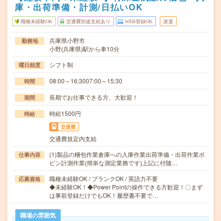
庫・出荷準備・計測/日払いOK
職種未経験OK
交通費別途支給あり
WEB登録OK
派遣
兵庫県小野市
勤務地
小野(兵庫県)駅から車10分
シフト制
曜日頻度
08:00～16:3007:00～15:30
時間
長期でお仕事できる方、大歓迎！
期間
時給1500円
時給
交通費
交通費規定内支給
(1)製品の梱包作業倉庫への入庫作業出荷準備・出荷作業ボ
仕事内容
ビン計測作業(簡単な測定業務です)上記に付随…
職種未経験OK / ブランクOK / 英語力不要
応募資格
◆未経験OK！◆Power Pointの操作できる方歓迎！〇まず
は事前登録だけでもOK！履歴書不要で…
職場の雰囲気