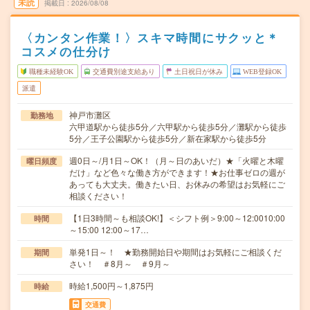
未読
掲載日
2026/08/08
〈カンタン作業！〉スキマ時間にサクッと＊
コスメの仕分け
職種未経験OK
交通費別途支給あり
土日祝日が休み
WEB登録OK
派遣
神戸市灘区
勤務地
六甲道駅から徒歩5分／六甲駅から徒歩5分／灘駅から徒歩
5分／王子公園駅から徒歩5分／新在家駅から徒歩5分
週0日～/月1日～OK！（月～日のあいだ）★「火曜と木曜
曜日頻度
だけ」など色々な働き方ができます！★お仕事ゼロの週が
あっても大丈夫。働きたい日、お休みの希望はお気軽にご
相談ください！
【1日3時間～も相談OK!】＜シフト例＞9:00～12:0010:00
時間
～15:00 12:00～17…
単発1日～！ ★勤務開始日や期間はお気軽にご相談くだ
期間
さい！ ＃8月～ ＃9月～
時給1,500円～1,875円
時給
交通費