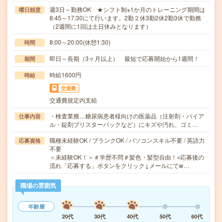
週3日～勤務OK ★シフト制※1か月のトレーニング期間は
曜日頻度
8:45～17:30にて行います。2勤２休3勤2休2勤3休で勤務
（2週間に1回は土日休みとなります）
8:00～20:00(休憩1:30)
時間
即日～長期（3ヶ月以上） 最短で応募開始から1週間！
期間
時給1600円
時給
交通費
交通費規定内支給
・検査業務…糖尿病患者様向けの医薬品（注射剤・バイア
仕事内容
ル・錠剤ブリスターパックなど）にキズや汚れ、ゴミ…
職種未経験OK / ブランクOK / パソコンスキル不要 / 英語力
応募資格
不要
＜未経験OK！＞＃学歴不問＃髪色・髪型自由！○応募後の
流れ「応募する」ボタンをクリック↓メールにてw…
職場の雰囲気
年齢層
20代
30代
40代
50代
60代