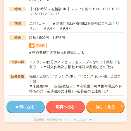
【1日3時間～も相談OK!】＜シフト例＞9:00～12:0010:00
時間
～15:00 12:00～17…
単発1日～！ ★勤務開始日や期間はお気軽にご相談くだ
期間
さい！ ＃8月～ ＃9月～
時給1,500円～1,875円
時給
交通費
■ 交通費規定内支給 ※派遣先による
＼チラシの仕分け／＜とってもシンプルなので未経験でも
仕事内容
安心！＞▼封入作業及び梱包▼雑誌や書籍などの仕分…
職種未経験OK / ブランクOK / パソコンスキル不要 / 英語力
応募資格
不要
▼未経験OK！（副業歓迎☆）▼高校生不可▼携帯電話をお
持ちの方（業務連絡に使用）※応募後のご連絡はメ…
気になる!
応募へ進む
詳しく見る
派遣会社
株式会社バイトレ（キャムコムグループ）