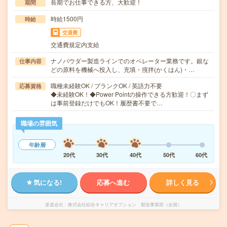
長期でお仕事できる方、大歓迎！
期間
時給1500円
時給
交通費
交通費規定内支給
ナノパウダー製造ラインでのオペレーター業務です。銀な
仕事内容
どの原料を機械へ投入し、充填・撹拌(かくはん)・…
職種未経験OK / ブランクOK / 英語力不要
応募資格
◆未経験OK！◆Power Pointの操作できる方歓迎！〇まず
は事前登録だけでもOK！履歴書不要で…
職場の雰囲気
年齢層
20代
30代
40代
50代
60代
気になる!
応募へ進む
詳しく見る
派遣会社
株式会社綜合キャリアオプション 製造事業部（全国）