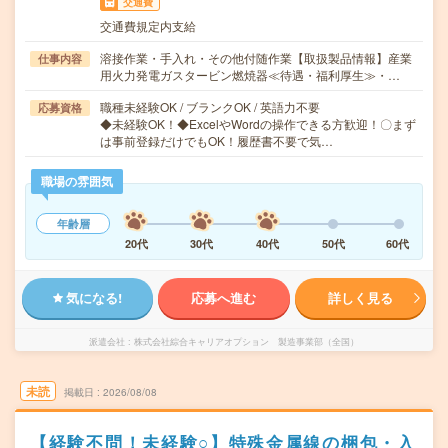
交通費
交通費規定内支給
溶接作業・手入れ・その他付随作業【取扱製品情報】産業
仕事内容
用火力発電ガスタービン燃焼器≪待遇・福利厚生≫・…
職種未経験OK / ブランクOK / 英語力不要
応募資格
◆未経験OK！◆ExcelやWordの操作できる方歓迎！〇まず
は事前登録だけでもOK！履歴書不要で気…
職場の雰囲気
年齢層
20代
30代
40代
50代
60代
気になる!
応募へ進む
詳しく見る
派遣会社
株式会社綜合キャリアオプション 製造事業部（全国）
未読
掲載日
2026/08/08
【経験不問！未経験○】特殊金属線の梱包・入