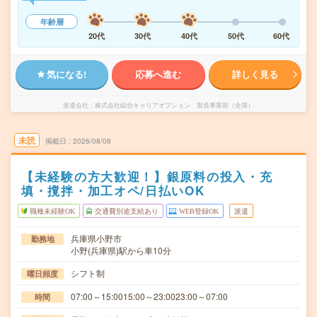
年齢層
20代
30代
40代
50代
60代
気になる!
応募へ進む
詳しく見る
派遣会社
株式会社綜合キャリアオプション 製造事業部（全国）
未読
掲載日
2026/08/08
【未経験の方大歓迎！】銀原料の投入・充
填・撹拌・加工オペ/日払いOK
職種未経験OK
交通費別途支給あり
WEB登録OK
派遣
兵庫県小野市
勤務地
小野(兵庫県)駅から車10分
シフト制
曜日頻度
07:00～15:0015:00～23:0023:00～07:00
時間