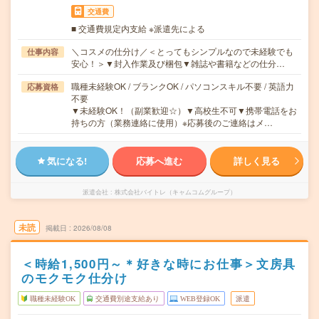
交通費
■ 交通費規定内支給 ※派遣先による
＼コスメの仕分け／＜とってもシンプルなので未経験でも
仕事内容
安心！＞▼封入作業及び梱包▼雑誌や書籍などの仕分…
職種未経験OK / ブランクOK / パソコンスキル不要 / 英語力
応募資格
不要
▼未経験OK！（副業歓迎☆）▼高校生不可▼携帯電話をお
持ちの方（業務連絡に使用）※応募後のご連絡はメ…
気になる!
応募へ進む
詳しく見る
派遣会社
株式会社バイトレ（キャムコムグループ）
未読
掲載日
2026/08/08
＜時給1,500円～＊好きな時にお仕事＞文房具
のモクモク仕分け
職種未経験OK
交通費別途支給あり
WEB登録OK
派遣