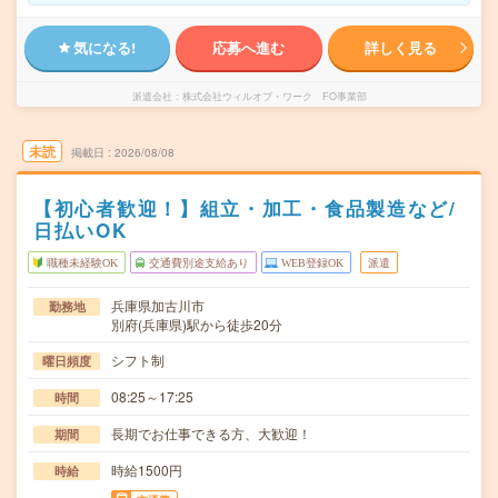
気になる!
応募へ進む
詳しく見る
派遣会社
株式会社ウィルオブ・ワーク FO事業部
未読
掲載日
2026/08/08
【初心者歓迎！】組立・加工・食品製造など/
日払いOK
職種未経験OK
交通費別途支給あり
WEB登録OK
派遣
兵庫県加古川市
勤務地
別府(兵庫県)駅から徒歩20分
シフト制
曜日頻度
08:25～17:25
時間
長期でお仕事できる方、大歓迎！
期間
時給1500円
時給