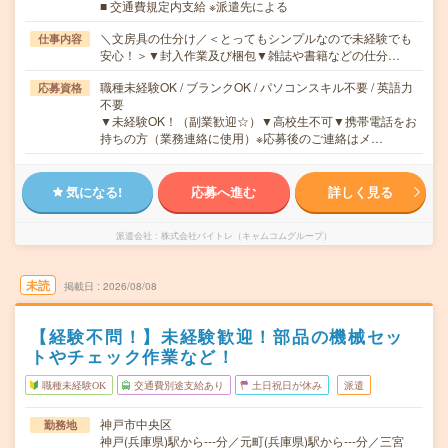
■ 交通費規定内支給 ※派遣先による
＼文房具の仕分け／＜とってもシンプルなので未経験でも
仕事内容
安心！＞▼封入作業及び梱包▼雑誌や書籍などの仕分…
職種未経験OK / ブランクOK / パソコンスキル不要 / 英語力
応募資格
不要
▼未経験OK！（副業歓迎☆）▼高校生不可▼携帯電話をお
持ちの方（業務連絡に使用）※応募後のご連絡はメ…
気になる!
応募へ進む
詳しく見る
派遣会社
株式会社バイトレ（キャムコムグループ）
未読
掲載日
2026/08/08
【経験不問！】未経験歓迎！部品の機械セッ
トやチェック作業など！
職種未経験OK
交通費別途支給あり
土日祝日が休み
派遣
神戸市中央区
勤務地
神戸(兵庫県)駅から---分／元町(兵庫県)駅から---分／三宮