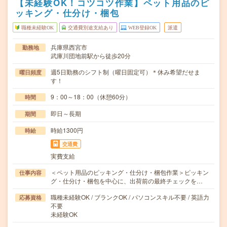
【未経験OK！コツコツ作業】ペット用品のピ
ッキング・仕分け・梱包
職種未経験OK
交通費別途支給あり
WEB登録OK
派遣
兵庫県西宮市
勤務地
武庫川団地前駅から徒歩20分
週5日勤務のシフト制（曜日固定可）＊休み希望だせま
曜日頻度
す！
9：00～18：00（休憩60分）
時間
即日～長期
期間
時給1300円
時給
交通費
実費支給
＜ペット用品のピッキング・仕分け・梱包作業＞ピッキン
仕事内容
グ・仕分け・梱包を中心に、出荷前の最終チェックを…
職種未経験OK / ブランクOK / パソコンスキル不要 / 英語力
応募資格
不要
未経験OK