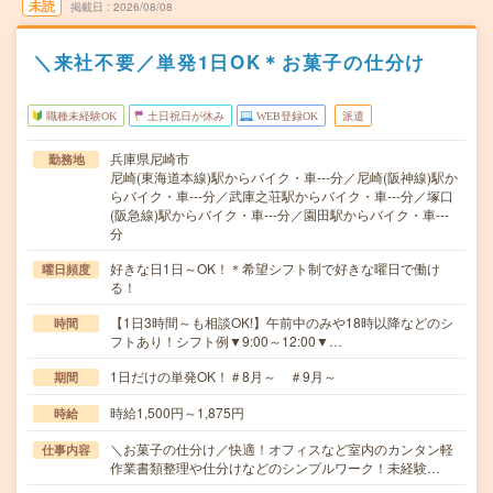
未読
掲載日
2026/08/08
＼来社不要／単発1日OK＊お菓子の仕分け
職種未経験OK
土日祝日が休み
WEB登録OK
派遣
兵庫県尼崎市
勤務地
尼崎(東海道本線)駅からバイク・車---分／尼崎(阪神線)駅か
らバイク・車---分／武庫之荘駅からバイク・車---分／塚口
(阪急線)駅からバイク・車---分／園田駅からバイク・車---
分
好きな日1日～OK！＊希望シフト制で好きな曜日で働け
曜日頻度
る！
【1日3時間～も相談OK!】午前中のみや18時以降などのシ
時間
フトあり！シフト例▼9:00～12:00▼…
1日だけの単発OK！＃8月～ ＃9月～
期間
時給1,500円～1,875円
時給
＼お菓子の仕分け／快適！オフィスなど室内のカンタン軽
仕事内容
作業書類整理や仕分けなどのシンプルワーク！未経験…