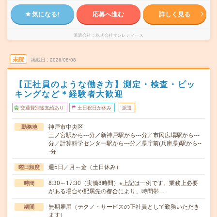
気になる!
応募へ進む
詳しく見る
派遣会社
株式会社サンレディース
未読
掲載日
2026/08/08
【正社員のような働き方】測定・検査・ピッ
キングなど＊経験者大歓迎
交通費別途支給あり
土日祝日が休み
派遣
神戸市中央区
勤務地
三ノ宮駅から---分／新神戸駅から---分／市民広場駅から---
分／計算科学センター駅から---分／県庁前(兵庫県)駅から--
-分
週5日／月～金（土日休み）
曜日頻度
8:30～17:30（実働8時間）※上記は一例です。業務上必要
時間
がある場合や配属先の都合により、時間帯…
無期雇用（テクノ・サービスの正社員として勤務いただき
期間
ます）