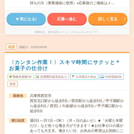
持ちの方（業務連絡に使用）※応募後のご連絡はメ…
気になる!
応募へ進む
詳しく見る
派遣会社
株式会社バイトレ（キャムコムグループ）
未読
掲載日
2026/08/08
〈カンタン作業！〉スキマ時間にサクッと＊
お菓子の仕分け
職種未経験OK
交通費別途支給あり
土日祝日が休み
WEB登録OK
派遣
兵庫県西宮市
勤務地
西宮北口駅から徒歩5分／西宮駅から徒歩5分／甲子園駅か
ら徒歩5分／西宮(ＪＲ線)駅から徒歩5分／甲子園口駅から
徒歩5分
週0日～/月1日～OK！（月～日のあいだ）★「火曜と木曜
曜日頻度
だけ」など色々な働き方ができます！★お仕事ゼロの週が
あっても大丈夫。働きたい日、お休みの希望はお気軽にご