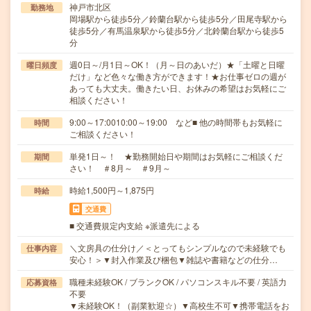
神戸市北区
勤務地
岡場駅から徒歩5分／鈴蘭台駅から徒歩5分／田尾寺駅から
徒歩5分／有馬温泉駅から徒歩5分／北鈴蘭台駅から徒歩5
分
週0日～/月1日～OK！（月～日のあいだ）★「土曜と日曜
曜日頻度
だけ」など色々な働き方ができます！★お仕事ゼロの週が
あっても大丈夫。働きたい日、お休みの希望はお気軽にご
相談ください！
9:00～17:0010:00～19:00 など■ 他の時間帯もお気軽に
時間
ご相談ください！
単発1日～！ ★勤務開始日や期間はお気軽にご相談くだ
期間
さい！ ＃8月～ ＃9月～
時給1,500円～1,875円
時給
交通費
■ 交通費規定内支給 ※派遣先による
＼文房具の仕分け／＜とってもシンプルなので未経験でも
仕事内容
安心！＞▼封入作業及び梱包▼雑誌や書籍などの仕分…
職種未経験OK / ブランクOK / パソコンスキル不要 / 英語力
応募資格
不要
▼未経験OK！（副業歓迎☆）▼高校生不可▼携帯電話をお