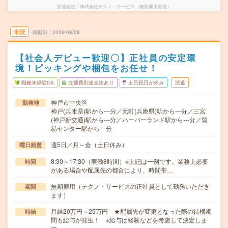
派遣会社
株式会社テクノ・サービス（無期雇用派遣）
未読
掲載日
2026/08/08
【社会人デビュー歓迎〇】正社員の安定環
境！ピッキングや梱包をお任せ！
職種未経験OK
交通費別途支給あり
土日祝日が休み
派遣
神戸市中央区
勤務地
神戸(兵庫県)駅から---分／元町(兵庫県)駅から---分／三宮
(神戸新交通)駅から---分／ハーバーランド駅から---分／貿
易センター駅から---分
週5日／月～金（土日休み）
曜日頻度
8:30～17:30（実働8時間）※上記は一例です。業務上必要
時間
がある場合や配属先の都合により、時間帯…
無期雇用（テクノ・サービスの正社員として勤務いただき
期間
ます）
月給20万円～25万円 ★配属先が変更となった際の待機期
時給
間も給与が発生！ ※給与は経験などを考慮して決定しま