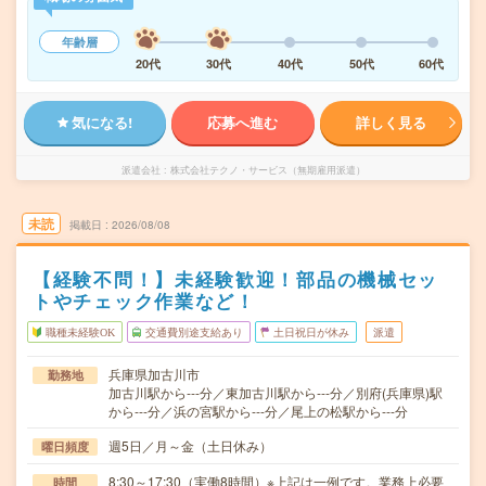
年齢層
20代
30代
40代
50代
60代
気になる!
応募へ進む
詳しく見る
派遣会社
株式会社テクノ・サービス（無期雇用派遣）
未読
掲載日
2026/08/08
【経験不問！】未経験歓迎！部品の機械セッ
トやチェック作業など！
職種未経験OK
交通費別途支給あり
土日祝日が休み
派遣
兵庫県加古川市
勤務地
加古川駅から---分／東加古川駅から---分／別府(兵庫県)駅
から---分／浜の宮駅から---分／尾上の松駅から---分
週5日／月～金（土日休み）
曜日頻度
8:30～17:30（実働8時間）※上記は一例です。業務上必要
時間