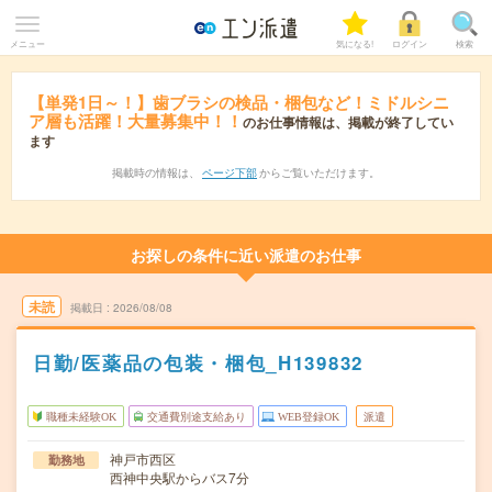
メニュー
気になる!
ログイン
検索
【単発1日～！】歯ブラシの検品・梱包など！ミドルシニ
ア層も活躍！大量募集中！！
のお仕事情報は、掲載が終了してい
ます
掲載時の情報は、
ページ下部
からご覧いただけます。
お探しの条件に近い派遣のお仕事
未読
掲載日
2026/08/08
日勤/医薬品の包装・梱包_H139832
職種未経験OK
交通費別途支給あり
WEB登録OK
派遣
神戸市西区
勤務地
西神中央駅からバス7分