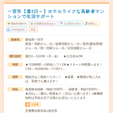
一宮市【週2日～】ホテルライクな高齢者マン
ションで生活サポート
職種未経験OK
交通費別途支給あり
土日祝日が休み
残業なし
WEB登録OK
派遣
愛知県一宮市
勤務地
尾張一宮駅から---分／妙興寺駅から---分／黒田(愛知県)駅
から---分／西一宮駅から---分／苅安賀駅から---分
週2日～5日OK（月～金） ★土日休みOK
曜日頻度
★1日6時間～の時短シフトOK★スタート時間選べます！
時間
7:00～16:009:00～17:0011:…
開始日はご相談ください！ ★急募 ★職場が気に入れ
期間
ば、長期でも働けます！
無資格未経験：時給1300円～ 経験者：時給1550円～
時給
★日払い／週払い制度あり（月払いも選べます）※稼働開
始時は手続き完了次第のお支払いとなります。
交通費
交通費全額支給※規定有