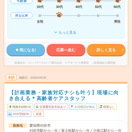
年齢層
20代
30代
40代
50代
60代
男女比率
女性
男性
もっと見る
気になる!
応募へ進む
詳しく見る
派遣会社
マンパワーグループ株式会社 ケアサービス事業部 （医療福祉介護関連）
未読
掲載日
2026/08/06
【計画業務・家族対応ナシも叶う】現場に向
き合える＊高齢者ケアスタッフ
職種未経験OK
交通費別途支給あり
土日祝日が休み
残業なし
WEB登録OK
派遣
愛知県刈谷市
勤務地
刈谷市駅から---分／富士松駅から---分／小垣江駅から---分