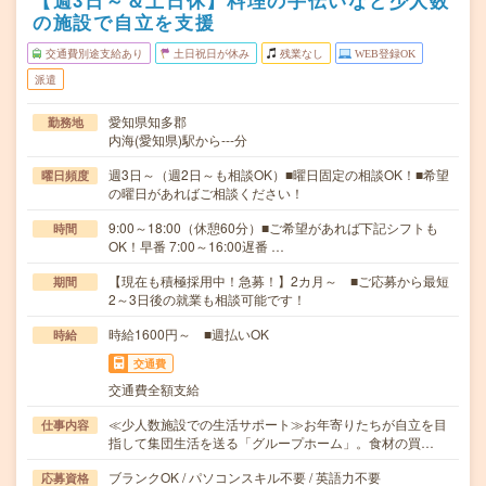
【週3日～＆土日休】料理の手伝いなど少人数
の施設で自立を支援
交通費別途支給あり
土日祝日が休み
残業なし
WEB登録OK
派遣
愛知県知多郡
勤務地
内海(愛知県)駅から---分
週3日～（週2日～も相談OK）■曜日固定の相談OK！■希望
曜日頻度
の曜日があればご相談ください！
9:00～18:00（休憩60分）■ご希望があれば下記シフトも
時間
OK！早番 7:00～16:00遅番 …
【現在も積極採用中！急募！】2カ月～ ■ご応募から最短
期間
2～3日後の就業も相談可能です！
時給1600円～ ■週払いOK
時給
交通費
交通費全額支給
≪少人数施設での生活サポート≫お年寄りたちが自立を目
仕事内容
指して集団生活を送る「グループホーム」。食材の買…
ブランクOK / パソコンスキル不要 / 英語力不要
応募資格