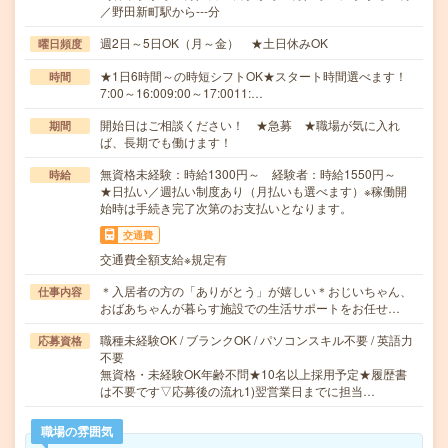
／野田新町駅から---分
週2日～5日OK（月～金） ★土日休みOK
曜日頻度
★1日6時間～の時短シフトOK★スタート時間選べます！
時間
7:00～16:009:00～17:0011:…
開始日はご相談ください！ ★急募 ★職場が気に入れ
期間
ば、長期でも働けます！
無資格未経験：時給1300円～ 経験者：時給1550円～
時給
★日払い／週払い制度あり（月払いも選べます）※稼働開
始時は手続き完了次第のお支払いとなります。
交通費
交通費全額支給※規定有
＊入居者の方の「ありがとう」が嬉しい＊おじいちゃん、
仕事内容
おばあちゃんが暮らす施設での生活サポートをお任せ…
職種未経験OK / ブランクOK / パソコンスキル不要 / 英語力
応募資格
不要
無資格・未経験OK年齢不問★10名以上採用予定★履歴書
は不要です▽応募後の流れ1)翌営業日までに担当…
職場の雰囲気