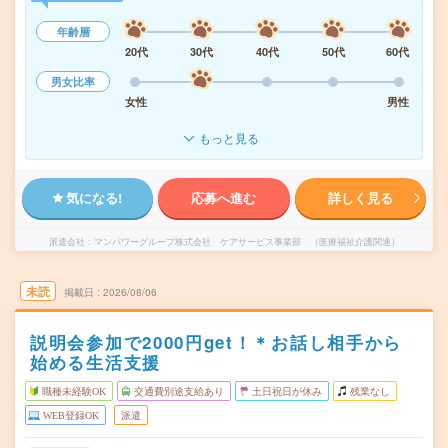
年齢層
20代
30代
40代
50代
60代
男女比率
女性
男性
もっと見る
気になる!
応募へ進む
詳しく見る
派遣会社
マンパワーグループ株式会社 ケアサービス事業部 （医療福祉介護関連）
未読
掲載日
2026/08/06
説明会参加で2000円get！＊お話し相手から
始める生活支援
職種未経験OK
交通費別途支給あり
土日祝日が休み
残業なし
WEB登録OK
派遣