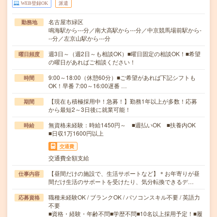
WEB登録OK
派遣
名古屋市緑区
勤務地
鳴海駅から---分／南大高駅から---分／中京競馬場前駅から-
--分／左京山駅から---分
週3日～（週2日～も相談OK）■曜日固定の相談OK！■希望
曜日頻度
の曜日があればご相談ください！
9:00～18:00（休憩60分）■ご希望があれば下記シフトも
時間
OK！早番 7:00～16:00遅番 …
【現在も積極採用中！急募！】勤務1年以上が多数！応募
期間
から最短2～3日後に就業可能！
無資格未経験：時給1450円～ ■週払いOK ■扶養内OK
時給
■日収1万1600円以上
交通費
交通費全額支給
【昼間だけの施設で、生活サポートなど】＊お年寄りが昼
仕事内容
間だけ生活のサポートを受けたり、気分転換できるデ…
職種未経験OK / ブランクOK / パソコンスキル不要 / 英語力
応募資格
不要
■資格・経験・年齢不問■学歴不問■10名以上採用予定！■履