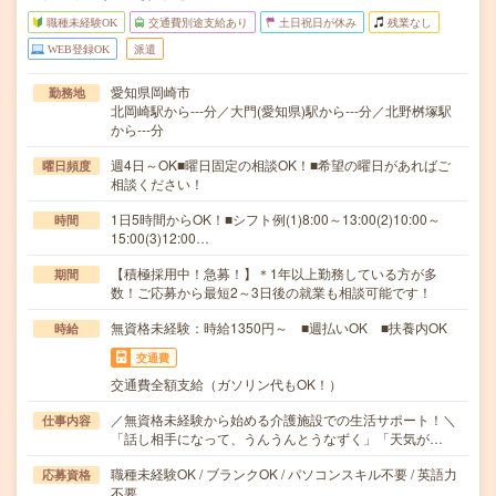
職種未経験OK
交通費別途支給あり
土日祝日が休み
残業なし
WEB登録OK
派遣
愛知県岡崎市
勤務地
北岡崎駅から---分／大門(愛知県)駅から---分／北野桝塚駅
から---分
週4日～OK■曜日固定の相談OK！■希望の曜日があればご
曜日頻度
相談ください！
1日5時間からOK！■シフト例(1)8:00～13:00(2)10:00～
時間
15:00(3)12:00…
【積極採用中！急募！】＊1年以上勤務している方が多
期間
数！ご応募から最短2～3日後の就業も相談可能です！
無資格未経験：時給1350円～ ■週払いOK ■扶養内OK
時給
交通費
交通費全額支給（ガソリン代もOK！）
／無資格未経験から始める介護施設での生活サポート！＼
仕事内容
「話し相手になって、うんうんとうなずく」「天気が…
職種未経験OK / ブランクOK / パソコンスキル不要 / 英語力
応募資格
不要