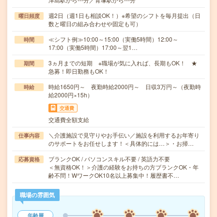
週2日（週1日も相談OK！）※希望のシフトを毎月提出（日
曜日頻度
数と曜日の組み合わせや固定も可）
≪シフト例≫10:00～15:00（実働5時間）12:00～
時間
17:00（実働5時間）17:00～翌1…
3ヵ月までの短期 ※職場が気に入れば、長期もOK！ ★
期間
急募！即日勤務もOK！
時給1650円～ 夜勤時給2000円～ 日収3万円～（夜勤時
時給
給2000円×15h）
交通費
交通費全額支給
＼介護施設で見守りやお手伝い／施設を利用するお年寄り
仕事内容
のサポートをお任せします！＜具体的には…＞・お掃…
ブランクOK / パソコンスキル不要 / 英語力不要
応募資格
＜無資格OK！＞介護の経験をお持ちの方ブランクOK・年
齢不問！WワークOK10名以上募集中！履歴書不…
職場の雰囲気
年齢層