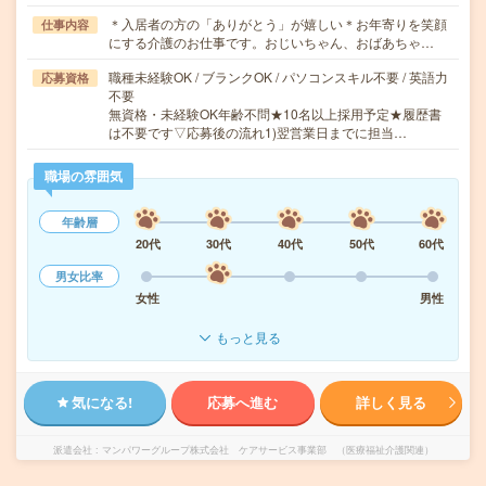
＊入居者の方の「ありがとう」が嬉しい＊お年寄りを笑顔
仕事内容
にする介護のお仕事です。おじいちゃん、おばあちゃ…
職種未経験OK / ブランクOK / パソコンスキル不要 / 英語力
応募資格
不要
無資格・未経験OK年齢不問★10名以上採用予定★履歴書
は不要です▽応募後の流れ1)翌営業日までに担当…
職場の雰囲気
年齢層
20代
30代
40代
50代
60代
男女比率
女性
男性
もっと見る
気になる!
応募へ進む
詳しく見る
派遣会社
マンパワーグループ株式会社 ケアサービス事業部 （医療福祉介護関連）