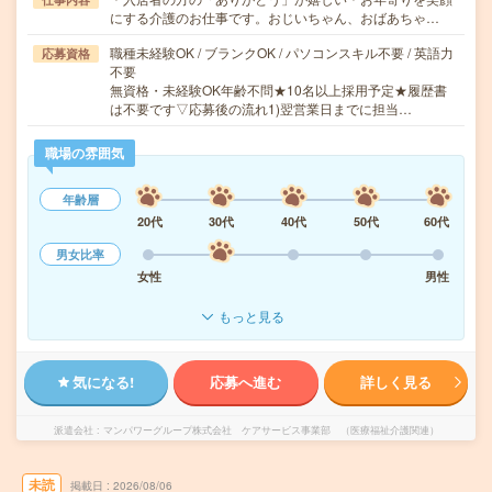
にする介護のお仕事です。おじいちゃん、おばあちゃ…
職種未経験OK / ブランクOK / パソコンスキル不要 / 英語力
応募資格
不要
無資格・未経験OK年齢不問★10名以上採用予定★履歴書
は不要です▽応募後の流れ1)翌営業日までに担当…
職場の雰囲気
年齢層
20代
30代
40代
50代
60代
男女比率
女性
男性
もっと見る
気になる!
応募へ進む
詳しく見る
派遣会社
マンパワーグループ株式会社 ケアサービス事業部 （医療福祉介護関連）
未読
掲載日
2026/08/06