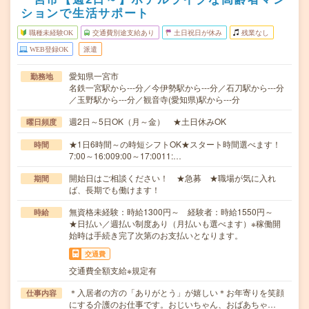
ションで生活サポート
職種未経験OK
交通費別途支給あり
土日祝日が休み
残業なし
WEB登録OK
派遣
愛知県一宮市
勤務地
名鉄一宮駅から---分／今伊勢駅から---分／石刀駅から---分
／玉野駅から---分／観音寺(愛知県)駅から---分
週2日～5日OK（月～金） ★土日休みOK
曜日頻度
★1日6時間～の時短シフトOK★スタート時間選べます！
時間
7:00～16:009:00～17:0011:…
開始日はご相談ください！ ★急募 ★職場が気に入れ
期間
ば、長期でも働けます！
無資格未経験：時給1300円～ 経験者：時給1550円～
時給
★日払い／週払い制度あり（月払いも選べます）※稼働開
始時は手続き完了次第のお支払いとなります。
交通費
交通費全額支給※規定有
＊入居者の方の「ありがとう」が嬉しい＊お年寄りを笑顔
仕事内容
にする介護のお仕事です。おじいちゃん、おばあちゃ…