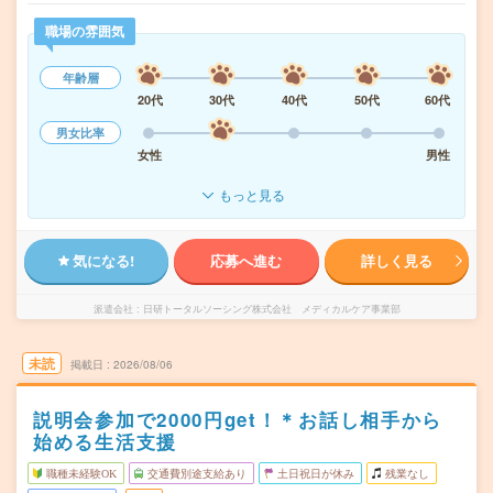
職場の雰囲気
年齢層
20代
30代
40代
50代
60代
男女比率
女性
男性
もっと見る
気になる!
応募へ進む
詳しく見る
派遣会社
日研トータルソーシング株式会社 メディカルケア事業部
未読
掲載日
2026/08/06
説明会参加で2000円get！＊お話し相手から
始める生活支援
職種未経験OK
交通費別途支給あり
土日祝日が休み
残業なし