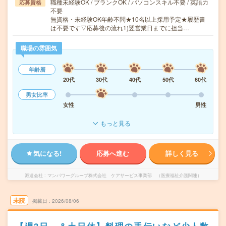
職種未経験OK / ブランクOK / パソコンスキル不要 / 英語力
応募資格
不要
無資格・未経験OK年齢不問★10名以上採用予定★履歴書
は不要です▽応募後の流れ1)翌営業日までに担当…
職場の雰囲気
年齢層
20代
30代
40代
50代
60代
男女比率
女性
男性
もっと見る
気になる!
応募へ進む
詳しく見る
派遣会社
マンパワーグループ株式会社 ケアサービス事業部 （医療福祉介護関連）
未読
掲載日
2026/08/06