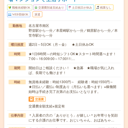
職種未経験OK
交通費別途支給あり
土日祝日が休み
残業なし
WEB登録OK
派遣
名古屋市南区
勤務地
野並駅から---分／本星崎駅から---分／鶴里駅から---分／本
笠寺駅から---分
週2日～5日OK（月～金） ★土日休みOK
曜日頻度
★1日6時間～の時短シフトOK★スタート時間選べます！
時間
7:00～16:009:00～17:0011:…
開始日はご相談ください！ ★急募 ★職場が気に入れ
期間
ば、長期でも働けます！
無資格未経験：時給1300円～ 経験者：時給1550円～
時給
★日払い／週払い制度あり（月払いも選べます）※稼働開
始時は手続き完了次第のお支払いとなります。
交通費
交通費全額支給※規定有
＊入居者の方の「ありがとう」が嬉しい＊お年寄りを笑顔
仕事内容
にする介護のお仕事です。おじいちゃん、おばあちゃ…