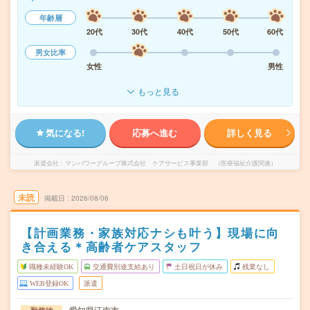
年齢層
20代
30代
40代
50代
60代
男女比率
女性
男性
もっと見る
気になる!
応募へ進む
詳しく見る
派遣会社
マンパワーグループ株式会社 ケアサービス事業部 （医療福祉介護関連）
未読
掲載日
2026/08/06
【計画業務・家族対応ナシも叶う】現場に向
き合える＊高齢者ケアスタッフ
職種未経験OK
交通費別途支給あり
土日祝日が休み
残業なし
WEB登録OK
派遣
愛知県江南市