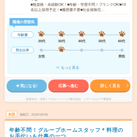
■無資格・未経験OK！■年齢・学歴不問！ブランクOK!■10
名以上採用予定！■履歴書不要■社会保険完…
職場の雰囲気
年齢層
20代
30代
40代
50代
60代
男女比率
女性
男性
もっと見る
気になる!
応募へ進む
詳しく見る
派遣会社
日研トータルソーシング株式会社 メディカルケア事業部
未読
掲載日
2026/08/06
年齢不問！グループホームスタッフ＊料理の
お手伝いも仕事の一つ