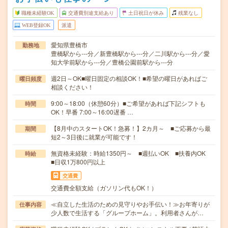
職種未経験OK
交通費別途支給あり
土日祝日が休み
残業なし
WEB登録OK
派遣
愛知県豊橋市
勤務地
豊橋駅から---分／新豊橋駅から---分／二川駅から---分／愛
知大学前駅から---分／豊橋公園前駅から---分
週2日～OK■曜日固定の相談OK！■希望の曜日があればご
曜日頻度
相談ください！
9:00～18:00（休憩60分）■ご希望があれば下記シフトも
時間
OK！早番 7:00～16:00遅番 …
【8月中のスタートOK！急募！】2カ月～ ■ご応募から最
期間
短2～3日後に就業が可能です！
無資格未経験：時給1350円～ ■週払いOK ■扶養内OK
時給
■日収1万800円以上
交通費
交通費全額支給（ガソリン代もOK！）
≪自立した生活のための見守りやお手伝い！≫お年寄りが
仕事内容
少人数で生活する「グループホーム」。利用者さんが…