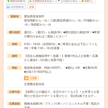
職種未経験OK
交通費別途支給あり
土日祝日が休み
残業なし
WEB登録OK
派遣
愛知県尾張旭市
勤務地
尾張旭駅から---分／三郷(愛知県)駅から---分／印場駅から--
-分／旭前駅から---分
週3日～（週2日～も相談OK）■曜日固定の相談OK！■希望
曜日頻度
の曜日があればご相談ください！
9:00～18:00（休憩60分）■ご希望があれば下記シフトも
時間
OK！早番 7:00～16:00遅番 …
【現在も積極採用中！急募！】勤務1年以上が多数！応募
期間
から最短2～3日後に就業可能！
無資格未経験：時給1450円～ ■週払いOK ■扶養内OK
時給
■日収1万1600円以上
交通費
交通費全額支給
【昼間だけの施設で、生活サポートなど】＊お年寄りが昼
仕事内容
間だけ生活のサポートを受けたり、気分転換できるデ…
職種未経験OK / ブランクOK / パソコンスキル不要 / 英語力
応募資格
不要