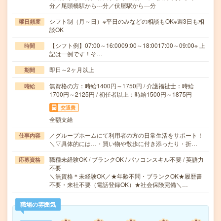
分／尾頭橋駅から---分／伏屋駅から---分
シフト制（月～日）※平日のみなどの相談もOK※週3日も相
曜日頻度
談OK
【シフト例】07:00～16:0009:00～18:0017:00～09:00※ 上
時間
記は一例です！そ…
即日～2ヶ月以上
期間
無資格の方：時給1400円～1750円 / 介護福祉士：時給
時給
1700円～2125円 / 初任者以上：時給1500円～1875円
交通費
全額支給
／グループホームにて利用者の方の日常生活をサポート！
仕事内容
＼▽具体的には…・買い物や散歩に付き添ったり・折…
職種未経験OK / ブランクOK / パソコンスキル不要 / 英語力
応募資格
不要
＼無資格＊未経験OK／★年齢不問・ブランクOK★履歴書
不要・来社不要（電話登録OK）★社会保険完備＼…
職場の雰囲気