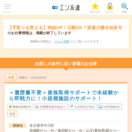
メニュー
気になる!
ログイン
検索
【手取りを変える】時給UP！日勤OK＊派遣介護＠知多市
のお仕事情報は、掲載が終了しています
掲載時の情報は、
ページ下部
からご覧いただけます。
お探しの条件に近い派遣のお仕事
未読
掲載日
2026/08/06
＜履歴書不要＞資格取得サポートで未経験か
ら即戦力に！小規模施設のサポート！
職種未経験OK
交通費別途支給あり
土日祝日が休み
WEB登録OK
派遣
名古屋市中川区
勤務地
高畑駅から---分／春田駅から---分／山王(愛知県)駅から---