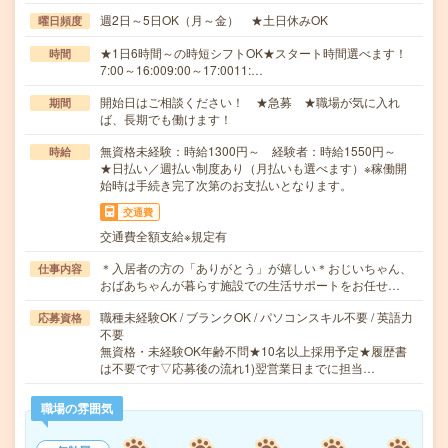
週2日～5日OK（月～金） ★土日休みOK
曜日頻度
★1日6時間～の時短シフトOK★スタート時間選べます！
時間
7:00～16:009:00～17:0011:…
開始日はご相談ください！ ★急募 ★職場が気に入れ
期間
ば、長期でも働けます！
無資格未経験：時給1300円～ 経験者：時給1550円～
時給
★日払い／週払い制度あり（月払いも選べます）※稼働開
始時は手続き完了次第のお支払いとなります。
交通費
交通費全額支給※規定有
＊入居者の方の「ありがとう」が嬉しい＊おじいちゃん、
仕事内容
おばあちゃんが暮らす施設での生活サポートをお任せ…
職種未経験OK / ブランクOK / パソコンスキル不要 / 英語力
応募資格
不要
無資格・未経験OK年齢不問★10名以上採用予定★履歴書
は不要です▽応募後の流れ1)翌営業日までに担当…
職場の雰囲気