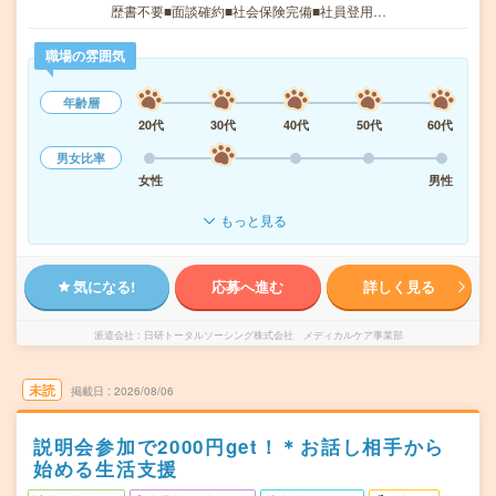
歴書不要■面談確約■社会保険完備■社員登用…
職場の雰囲気
年齢層
20代
30代
40代
50代
60代
男女比率
女性
男性
もっと見る
気になる!
応募へ進む
詳しく見る
派遣会社
日研トータルソーシング株式会社 メディカルケア事業部
未読
掲載日
2026/08/06
説明会参加で2000円get！＊お話し相手から
始める生活支援