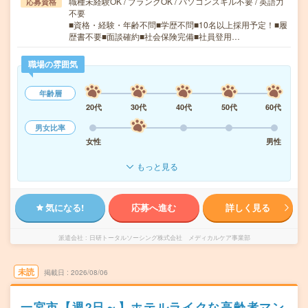
職種未経験OK / ブランクOK / パソコンスキル不要 / 英語力
応募資格
不要
■資格・経験・年齢不問■学歴不問■10名以上採用予定！■履
歴書不要■面談確約■社会保険完備■社員登用…
職場の雰囲気
年齢層
20代
30代
40代
50代
60代
男女比率
女性
男性
もっと見る
気になる!
応募へ進む
詳しく見る
派遣会社
日研トータルソーシング株式会社 メディカルケア事業部
未読
掲載日
2026/08/06
一宮市【週2日～】ホテルライクな高齢者マン