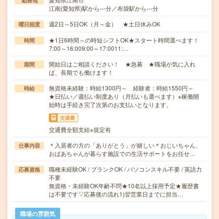
勤務地
江南(愛知県)駅から---分／布袋駅から---分
週2日～5日OK（月～金） ★土日休みOK
曜日頻度
★1日6時間～の時短シフトOK★スタート時間選べます！
時間
7:00～16:009:00～17:0011:…
開始日はご相談ください！ ★急募 ★職場が気に入れ
期間
ば、長期でも働けます！
無資格未経験：時給1300円～ 経験者：時給1550円～
時給
★日払い／週払い制度あり（月払いも選べます）※稼働開
始時は手続き完了次第のお支払いとなります。
交通費
交通費全額支給※規定有
＊入居者の方の「ありがとう」が嬉しい＊おじいちゃん、
仕事内容
おばあちゃんが暮らす施設での生活サポートをお任せ…
職種未経験OK / ブランクOK / パソコンスキル不要 / 英語力
応募資格
不要
無資格・未経験OK年齢不問★10名以上採用予定★履歴書
は不要です▽応募後の流れ1)翌営業日までに担当…
職場の雰囲気