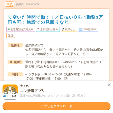
未読
掲載日
2026/08/06
＼空いた時間で働く！／日払いOK×1勤務3万
円も可！施設での見回りなど
交通費別途支給あり
土日祝日が休み
残業なし
WEB登録OK
派遣
愛知県半田市
勤務地
知多半田駅から---分／半田駅から---分／青山(愛知県)駅か
ら---分／亀崎駅から---分／住吉町駅から---分
週2日（週1日も相談OK！）※希望のシフトを毎月提出（日
曜日頻度
数と曜日の組み合わせや固定も可）
≪シフト例≫10:00～15:00（実働5時間）12:00～
時間
17:00（実働5時間）17:00～翌1…
大人気！
3ヵ月までの短期 ※職場が気に入れば、長期もOK！ ★
期間
エン派遣アプリ
急募！即日勤務もOK！
派遣のお仕事情報がたくさん！プッシュ通知で受け取ろう！
時給1650円～ 夜勤時給2000円～ 日収3万円～（夜勤時
時給
給2000円×15h）
アプリをダウンロード
交通費