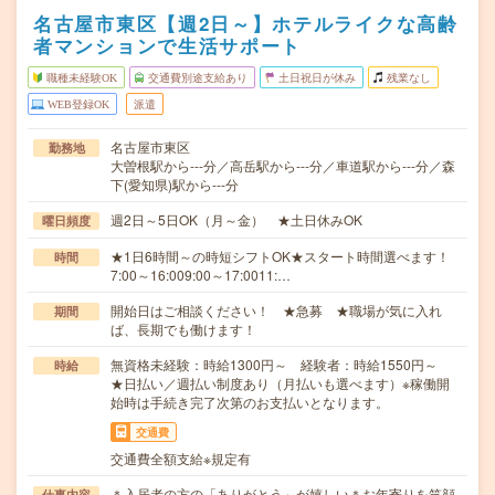
名古屋市東区【週2日～】ホテルライクな高齢
者マンションで生活サポート
職種未経験OK
交通費別途支給あり
土日祝日が休み
残業なし
WEB登録OK
派遣
名古屋市東区
勤務地
大曽根駅から---分／高岳駅から---分／車道駅から---分／森
下(愛知県)駅から---分
週2日～5日OK（月～金） ★土日休みOK
曜日頻度
★1日6時間～の時短シフトOK★スタート時間選べます！
時間
7:00～16:009:00～17:0011:…
開始日はご相談ください！ ★急募 ★職場が気に入れ
期間
ば、長期でも働けます！
無資格未経験：時給1300円～ 経験者：時給1550円～
時給
★日払い／週払い制度あり（月払いも選べます）※稼働開
始時は手続き完了次第のお支払いとなります。
交通費
交通費全額支給※規定有
＊入居者の方の「ありがとう」が嬉しい＊お年寄りを笑顔
仕事内容