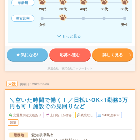
年齢層
20代
30代
40代
50代
60代
男女比率
女性
男性
もっと見る
気になる!
応募へ進む
詳しく見る
派遣会社
株式会社ニッソーネット
未読
掲載日
2026/08/06
＼空いた時間で働く！／日払いOK×1勤務3万
円も可！施設での見回りなど
交通費別途支給あり
土日祝日が休み
残業なし
WEB登録OK
派遣
愛知県津島市
勤務地
津島駅から---分／青塚駅から---分