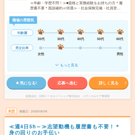
≪年齢・学歴不問！≫■資格と実務経験をお持ちの方＊履
歴書不要＊面談確約≪待遇≫・社会保険完備・社員登…
職場の雰囲気
年齢層
20代
30代
40代
50代
60代
男女比率
女性
男性
もっと見る
気になる!
応募へ進む
詳しく見る
派遣会社
日研トータルソーシング株式会社 メディカルケア事業部
未読
掲載日
2026/08/06
≪週4日5h～≫志望動機も履歴書も不要！＊
身の回りのお手伝い