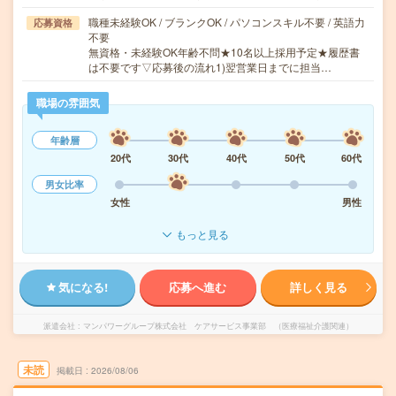
職種未経験OK / ブランクOK / パソコンスキル不要 / 英語力
応募資格
不要
無資格・未経験OK年齢不問★10名以上採用予定★履歴書
は不要です▽応募後の流れ1)翌営業日までに担当…
職場の雰囲気
年齢層
20代
30代
40代
50代
60代
男女比率
女性
男性
もっと見る
気になる!
応募へ進む
詳しく見る
派遣会社
マンパワーグループ株式会社 ケアサービス事業部 （医療福祉介護関連）
未読
掲載日
2026/08/06