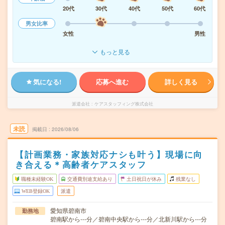
20代
30代
40代
50代
60代
男女比率
女性
男性
もっと見る
気になる!
応募へ進む
詳しく見る
派遣会社
ケアスタッフィング株式会社
未読
掲載日
2026/08/06
【計画業務・家族対応ナシも叶う】現場に向
き合える＊高齢者ケアスタッフ
職種未経験OK
交通費別途支給あり
土日祝日が休み
残業なし
WEB登録OK
派遣
愛知県碧南市
勤務地
碧南駅から---分／碧南中央駅から---分／北新川駅から---分