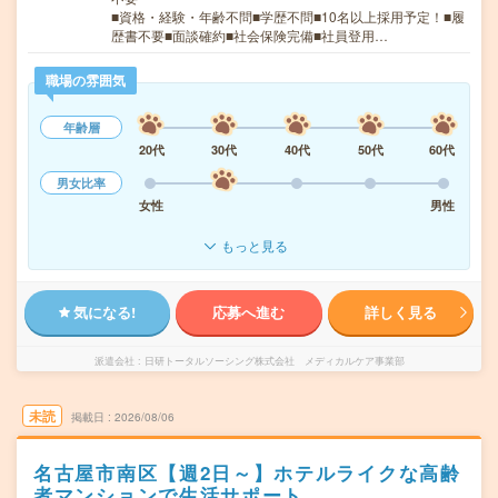
■資格・経験・年齢不問■学歴不問■10名以上採用予定！■履
歴書不要■面談確約■社会保険完備■社員登用…
職場の雰囲気
年齢層
20代
30代
40代
50代
60代
男女比率
女性
男性
もっと見る
気になる!
応募へ進む
詳しく見る
派遣会社
日研トータルソーシング株式会社 メディカルケア事業部
未読
掲載日
2026/08/06
名古屋市南区【週2日～】ホテルライクな高齢
者マンションで生活サポート