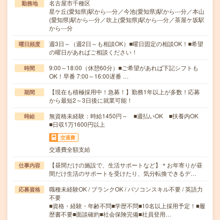
名古屋市千種区
勤務地
星ケ丘(愛知県)駅から---分／今池(愛知県)駅から---分／本山
(愛知県)駅から---分／吹上(愛知県)駅から---分／茶屋ケ坂駅
から---分
週3日～（週2日～も相談OK）■曜日固定の相談OK！■希望
曜日頻度
の曜日があればご相談ください！
9:00～18:00（休憩60分）■ご希望があれば下記シフトも
時間
OK！早番 7:00～16:00遅番 …
【現在も積極採用中！急募！】勤務1年以上が多数！応募
期間
から最短2～3日後に就業可能！
無資格未経験：時給1450円～ ■週払いOK ■扶養内OK
時給
■日収1万1600円以上
交通費
交通費全額支給
【昼間だけの施設で、生活サポートなど】＊お年寄りが昼
仕事内容
間だけ生活のサポートを受けたり、気分転換できるデ…
職種未経験OK / ブランクOK / パソコンスキル不要 / 英語力
応募資格
不要
■資格・経験・年齢不問■学歴不問■10名以上採用予定！■履
歴書不要■面談確約■社会保険完備■社員登用…