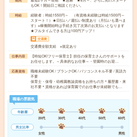
期間
もOK！開始日ご相談ください。
経験者：時給1550円～ （有資格未経験は時給1500円～
時給
スタート！）★日払い／週払い制度あり（月払いも選べま
す）※稼働開始時は手続き完了次第のお支払いとなります
★フルタイムできる方は100円アップ！
交通費
交通費全額支給 ※規定あり
【時短OK!フリー保育士】担任の保育士さんのサポートを
仕事内容
お任せします。～具体的なお仕事～・登園時のお迎…
職種未経験OK / ブランクOK / パソコンスキル不要 / 英語力
応募資格
不要
保育士・保母・幼稚園教諭資格をお持ちの方＊履歴書・来
社不要＊資格があれば保育園でのお仕事が未経験でも…
職場の雰囲気
年齢層
20代
30代
40代
50代
60代
男女比率
女性
男性