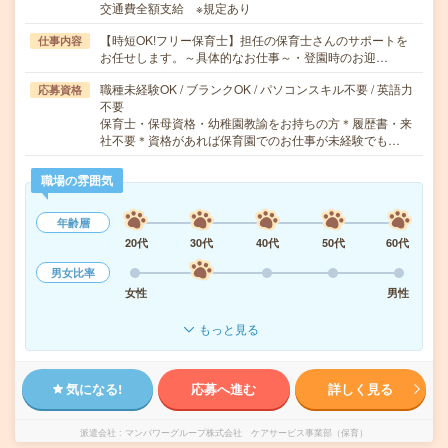
交通費全額支給 ※規定あり
【時短OK!フリー保育士】担任の保育士さんのサポートを
仕事内容
お任せします。～具体的なお仕事～・登園時のお迎…
職種未経験OK / ブランクOK / パソコンスキル不要 / 英語力
応募資格
不要
保育士・保母資格・幼稚園教諭をお持ちの方＊履歴書・来
社不要＊資格があれば保育園でのお仕事が未経験でも…
職場の雰囲気
年齢層
20代
30代
40代
50代
60代
男女比率
女性
男性
もっと見る
気になる!
応募へ進む
詳しく見る
派遣会社
マンパワーグループ株式会社 ケアサービス事業部（保育）