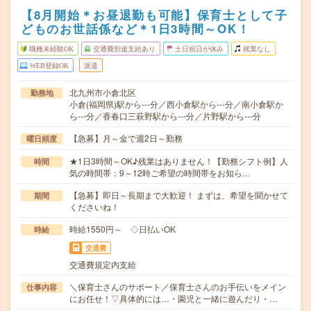
【8月開始＊お昼退勤も可能】保育士として子
どものお世話係など＊1日3時間～OK！
職種未経験OK
交通費別途支給あり
土日祝日が休み
残業なし
WEB登録OK
派遣
北九州市小倉北区
勤務地
小倉(福岡県)駅から---分／西小倉駅から---分／南小倉駅か
ら---分／香春口三萩野駅から---分／片野駅から---分
【急募】月～金で週2日～勤務
曜日頻度
★1日3時間～OK♪残業はありません！【勤務シフト例】人
時間
気の時間帯：9～12時ご希望の時間帯をお知ら…
【急募】即日～長期まで大歓迎！ まずは、希望を聞かせて
期間
くださいね！
時給1550円～ ◇日払いOK
時給
交通費
交通費規定内支給
＼保育士さんのサポート／保育士さんのお手伝いをメイン
仕事内容
にお任せ！▽具体的には…・園児と一緒に遊んだり・…