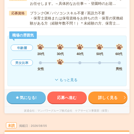
お任せします。～具体的なお仕事～・登園時のお迎…
ブランクOK / パソコンスキル不要 / 英語力不要
応募資格
・保育士資格または保母資格をお持ちの方・保育の実務経
験がある方（経験年数不問！）＊未経験の方、保育士…
職場の雰囲気
年齢層
20代
30代
40代
50代
60代
男女比率
女性
男性
もっと見る
気になる!
応募へ進む
詳しく見る
派遣会社
マンパワーグループ株式会社 ケアサービス事業部（保育）
未読
掲載日
2026/08/05