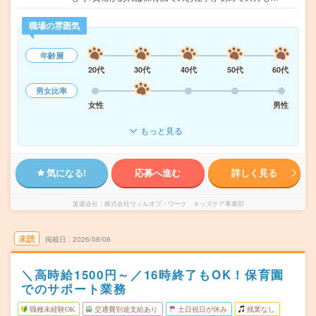
職場の雰囲気
年齢層
20代
30代
40代
50代
60代
男女比率
女性
男性
もっと見る
気になる!
応募へ進む
詳しく見る
派遣会社
株式会社ウィルオブ・ワーク キッズケア事業部
未読
掲載日
2026/08/06
＼高時給1500円～／16時終了もOK！保育園
でのサポート業務
職種未経験OK
交通費別途支給あり
土日祝日が休み
残業なし