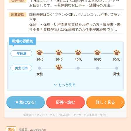
仕事内容
お任せします。～具体的なお仕事～・登園時のお迎…
職種未経験OK / ブランクOK / パソコンスキル不要 / 英語力
応募資格
不要
保育士・保母・幼稚園教諭資格をお持ちの方＊履歴書・来
社不要＊資格があれば保育園でのお仕事が未経験でも…
職場の雰囲気
年齢層
20代
30代
40代
50代
60代
男女比率
女性
男性
もっと見る
気になる!
応募へ進む
詳しく見る
派遣会社
マンパワーグループ株式会社 ケアサービス事業部（保育）
未読
掲載日
2026/08/05