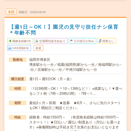
未読
掲載日
2026/08/05
【週1日～OK！】園児の見守り担任ナシ保育
＊年齢不問
職種未経験OK
交通費別途支給あり
土日祝日が休み
残業なし
WEB登録OK
派遣
福岡市博多区
勤務地
博多駅から---分／祇園(福岡県)駅から---分／南福岡駅から--
-分／吉塚駅から---分／中洲川端駅から---分
週1日～週5日OK（月～金）
曜日頻度
〈1日3時間～OK！＊10～13時など！〉※残業なし！▼選べ
時間
るシフト例（7時～20時の間）・7時～1…
最短2ヶ月～長期 ★急募 ★8月～、さらに先のスタート
期間
もOK！開始日ご相談ください。
経験者：時給1550円～ （有資格未経験は時給1500円～
時給
スタート！）★日払い／週払い制度あり（月払いも選べま
す）※稼働開始時は手続き完了次第のお支払いとなります