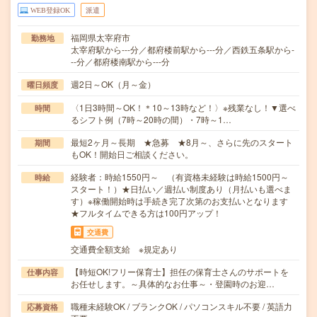
WEB登録OK
派遣
福岡県太宰府市
勤務地
太宰府駅から---分／都府楼前駅から---分／西鉄五条駅から-
--分／都府楼南駅から---分
週2日～OK（月～金）
曜日頻度
〈1日3時間～OK！＊10～13時など！〉※残業なし！▼選べ
時間
るシフト例（7時～20時の間）・7時～1…
最短2ヶ月～長期 ★急募 ★8月～、さらに先のスタート
期間
もOK！開始日ご相談ください。
経験者：時給1550円～ （有資格未経験は時給1500円～
時給
スタート！）★日払い／週払い制度あり（月払いも選べま
す）※稼働開始時は手続き完了次第のお支払いとなります
★フルタイムできる方は100円アップ！
交通費
交通費全額支給 ※規定あり
【時短OK!フリー保育士】担任の保育士さんのサポートを
仕事内容
お任せします。～具体的なお仕事～・登園時のお迎…
職種未経験OK / ブランクOK / パソコンスキル不要 / 英語力
応募資格