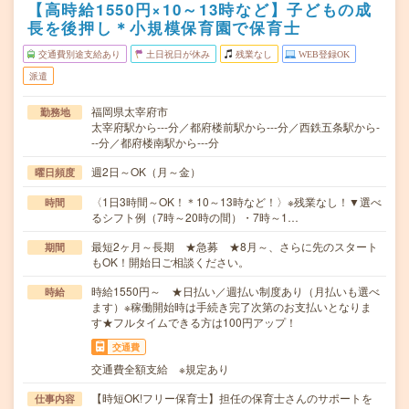
【高時給1550円×10～13時など】子どもの成
長を後押し＊小規模保育園で保育士
交通費別途支給あり
土日祝日が休み
残業なし
WEB登録OK
派遣
福岡県太宰府市
勤務地
太宰府駅から---分／都府楼前駅から---分／西鉄五条駅から-
--分／都府楼南駅から---分
週2日～OK（月～金）
曜日頻度
〈1日3時間～OK！＊10～13時など！〉※残業なし！▼選べ
時間
るシフト例（7時～20時の間）・7時～1…
最短2ヶ月～長期 ★急募 ★8月～、さらに先のスタート
期間
もOK！開始日ご相談ください。
時給1550円～ ★日払い／週払い制度あり（月払いも選べ
時給
ます）※稼働開始時は手続き完了次第のお支払いとなりま
す★フルタイムできる方は100円アップ！
交通費
交通費全額支給 ※規定あり
【時短OK!フリー保育士】担任の保育士さんのサポートを
仕事内容