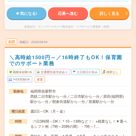
気になる!
応募へ進む
詳しく見る
派遣会社
マンパワーグループ株式会社 ケアサービス事業部（保育）
未読
掲載日
2026/08/04
＼高時給1500円～／16時終了もOK！保育園
でのサポート業務
職種未経験OK
交通費別途支給あり
土日祝日が休み
残業なし
WEB登録OK
派遣
福岡県筑紫野市
勤務地
西鉄二日市駅から---分／二日市駅から---分／原田(福岡県)
駅から---分／朝倉街道駅から---分／筑紫駅から---分
週2日～OK（月～金）
曜日頻度
〈1日3時間～OK！＊10～13時など！〉※残業なし！▼選べ
時間
るシフト例（7時～20時の間）・7時～1…
最短2ヶ月～長期 ★急募 ★8月～、さらに先のスタート