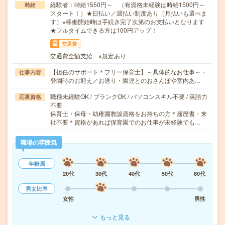
経験者：時給1550円～ （有資格未経験は時給1500円～
時給
スタート！）★日払い／週払い制度あり（月払いも選べま
す）※稼働開始時は手続き完了次第のお支払いとなります
★フルタイムできる方は100円アップ！
交通費
交通費全額支給 ※規定あり
【担任のサポート＊フリー保育士】～具体的なお仕事～・
仕事内容
登園時のお迎え／お送り・園児とのおさんぽや室内あ…
職種未経験OK / ブランクOK / パソコンスキル不要 / 英語力
応募資格
不要
保育士・保母・幼稚園教諭資格をお持ちの方＊履歴書・来
社不要＊資格があれば保育園でのお仕事が未経験でも…
職場の雰囲気
年齢層
20代
30代
40代
50代
60代
男女比率
女性
男性
もっと見る