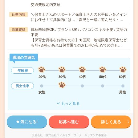
交通費規定内支給
＼保育士さんのサポート／保育士さんのお手伝いをメイン
仕事内容
にお任せ！▽具体的には…・園児と一緒に遊んだり・…
職種未経験OK / ブランクOK / パソコンスキル不要 / 英語力
応募資格
不要
【保育士資格をお持ちの方】★国家・地域限定保育士など
も可※資格があれば保育園でのお仕事が初めての方も…
職場の雰囲気
年齢層
20代
30代
40代
50代
60代
男女比率
女性
男性
もっと見る
気になる!
応募へ進む
詳しく見る
派遣会社
株式会社ウィルオブ・ワーク キッズケア事業部