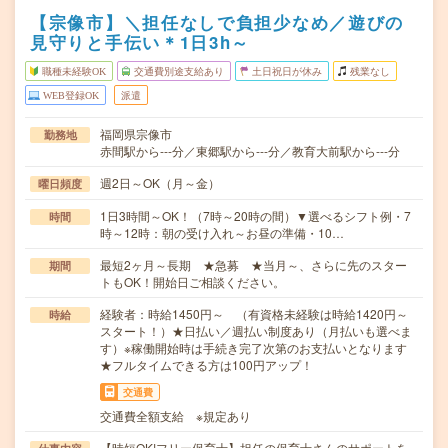
【宗像市】＼担任なしで負担少なめ／遊びの
見守りと手伝い＊1日3h～
職種未経験OK
交通費別途支給あり
土日祝日が休み
残業なし
WEB登録OK
派遣
福岡県宗像市
勤務地
赤間駅から---分／東郷駅から---分／教育大前駅から---分
週2日～OK（月～金）
曜日頻度
1日3時間～OK！（7時～20時の間）▼選べるシフト例・7
時間
時～12時：朝の受け入れ～お昼の準備・10…
最短2ヶ月～長期 ★急募 ★当月～、さらに先のスター
期間
トもOK！開始日ご相談ください。
経験者：時給1450円～ （有資格未経験は時給1420円～
時給
スタート！）★日払い／週払い制度あり（月払いも選べま
す）※稼働開始時は手続き完了次第のお支払いとなります
★フルタイムできる方は100円アップ！
交通費
交通費全額支給 ※規定あり
【時短OK!フリー保育士】担任の保育士さんのサポートを