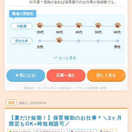
社不要＊資格があれば保育園でのお仕事が未経験でも…
職場の雰囲気
年齢層
20代
30代
40代
50代
60代
男女比率
女性
男性
もっと見る
気になる!
応募へ進む
詳しく見る
派遣会社
マンパワーグループ株式会社 ケアサービス事業部（保育）
未読
掲載日
2026/08/06
【夏だけ短期！】保育補助のお仕事＊＼2ヶ月
限定もOK×時短相談可／