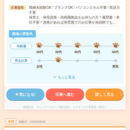
職種未経験OK / ブランクOK / パソコンスキル不要 / 英語力
応募資格
不要
保育士・保母資格・幼稚園教諭をお持ちの方＊履歴書・来
社不要＊資格があれば保育園でのお仕事が未経験でも…
職場の雰囲気
年齢層
20代
30代
40代
50代
60代
男女比率
女性
男性
もっと見る
気になる!
応募へ進む
詳しく見る
派遣会社
マンパワーグループ株式会社 ケアサービス事業部（保育）
未読
掲載日
2026/08/06