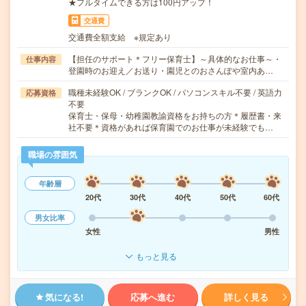
★フルタイムできる方は100円アップ！
交通費
交通費全額支給 ※規定あり
【担任のサポート＊フリー保育士】～具体的なお仕事～・
仕事内容
登園時のお迎え／お送り・園児とのおさんぽや室内あ…
職種未経験OK / ブランクOK / パソコンスキル不要 / 英語力
応募資格
不要
保育士・保母・幼稚園教諭資格をお持ちの方＊履歴書・来
社不要＊資格があれば保育園でのお仕事が未経験でも…
職場の雰囲気
年齢層
20代
30代
40代
50代
60代
男女比率
女性
男性
もっと見る
気になる!
応募へ進む
詳しく見る