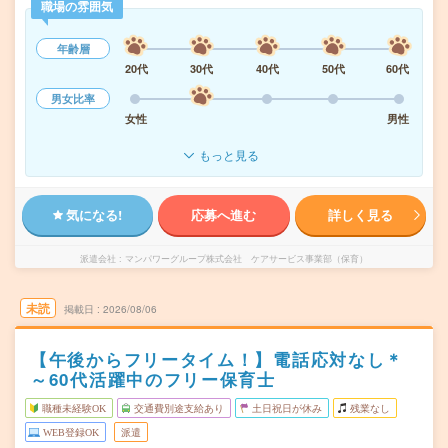
職場の雰囲気
年齢層
20代
30代
40代
50代
60代
男女比率
女性
男性
もっと見る
気になる!
応募へ進む
詳しく見る
派遣会社
マンパワーグループ株式会社 ケアサービス事業部（保育）
未読
掲載日
2026/08/06
【午後からフリータイム！】電話応対なし＊
～60代活躍中のフリー保育士
職種未経験OK
交通費別途支給あり
土日祝日が休み
残業なし
WEB登録OK
派遣