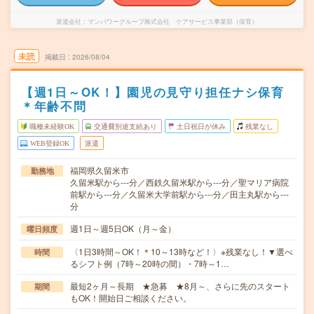
派遣会社
マンパワーグループ株式会社 ケアサービス事業部（保育）
未読
掲載日
2026/08/04
【週1日～OK！】園児の見守り担任ナシ保育
＊年齢不問
職種未経験OK
交通費別途支給あり
土日祝日が休み
残業なし
WEB登録OK
派遣
福岡県久留米市
勤務地
久留米駅から---分／西鉄久留米駅から---分／聖マリア病院
前駅から---分／久留米大学前駅から---分／田主丸駅から---
分
週1日～週5日OK（月～金）
曜日頻度
〈1日3時間～OK！＊10～13時など！〉※残業なし！▼選べ
時間
るシフト例（7時～20時の間）・7時～1…
最短2ヶ月～長期 ★急募 ★8月～、さらに先のスタート
期間
もOK！開始日ご相談ください。