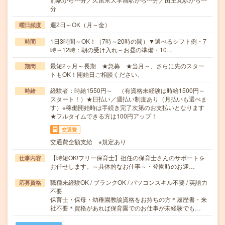
分
週2日～OK（月～金）
曜日頻度
1日3時間～OK！（7時～20時の間）▼選べるシフト例・7
時間
時～12時：朝の受け入れ～お昼の準備・10…
最短2ヶ月～長期 ★急募 ★当月～、さらに先のスター
期間
トもOK！開始日ご相談ください。
経験者：時給1550円～ （有資格未経験は時給1500円～
時給
スタート！）★日払い／週払い制度あり（月払いも選べま
す）※稼働開始時は手続き完了次第のお支払いとなります
★フルタイムできる方は100円アップ！
交通費
交通費全額支給 ※規定あり
【時短OK!フリー保育士】担任の保育士さんのサポートを
仕事内容
お任せします。～具体的なお仕事～・登園時のお迎…
職種未経験OK / ブランクOK / パソコンスキル不要 / 英語力
応募資格
不要
保育士・保母・幼稚園教諭資格をお持ちの方＊履歴書・来
社不要＊資格があれば保育園でのお仕事が未経験でも…