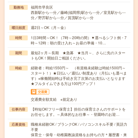
福岡市早良区
勤務地
西新駅から---分／藤崎(福岡県)駅から---分／室見駅から---
分／野芥駅から---分／賀茂駅から---分
週2日～OK（月～金）
曜日頻度
1日3時間～OK！（7時～20時の間）▼選べるシフト例・7
時間
時～12時：朝の受け入れ～お昼の準備・10…
最短2ヶ月～長期 ★急募 ★当月～、さらに先のスター
期間
トもOK！開始日ご相談ください。
経験者：時給1550円～ （有資格未経験は時給1500円～
時給
スタート！）★日払い／週払い制度あり（月払いも選べま
す）※稼働開始時は手続き完了次第のお支払いとなります
★フルタイムできる方は100円アップ！
交通費
交通費全額支給 ※規定あり
【時短OK!フリー保育士】担任の保育士さんのサポートを
仕事内容
お任せします。～具体的なお仕事～・登園時のお迎…
職種未経験OK / ブランクOK / パソコンスキル不要 / 英語力
応募資格
不要
保育士・保母・幼稚園教諭資格をお持ちの方＊履歴書・来