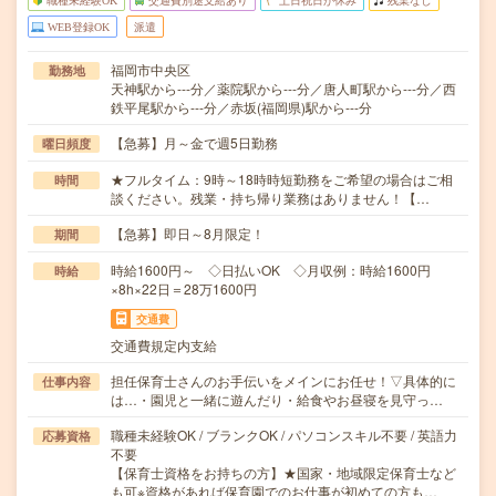
職種未経験OK
交通費別途支給あり
土日祝日が休み
残業なし
WEB登録OK
派遣
福岡市中央区
勤務地
天神駅から---分／薬院駅から---分／唐人町駅から---分／西
鉄平尾駅から---分／赤坂(福岡県)駅から---分
【急募】月～金で週5日勤務
曜日頻度
★フルタイム：9時～18時時短勤務をご希望の場合はご相
時間
談ください。残業・持ち帰り業務はありません！【…
【急募】即日～8月限定！
期間
時給1600円～ ◇日払いOK ◇月収例：時給1600円
時給
×8h×22日＝28万1600円
交通費
交通費規定内支給
担任保育士さんのお手伝いをメインにお任せ！▽具体的に
仕事内容
は…・園児と一緒に遊んだり・給食やお昼寝を見守っ…
職種未経験OK / ブランクOK / パソコンスキル不要 / 英語力
応募資格
不要
【保育士資格をお持ちの方】★国家・地域限定保育士など
も可※資格があれば保育園でのお仕事が初めての方も…