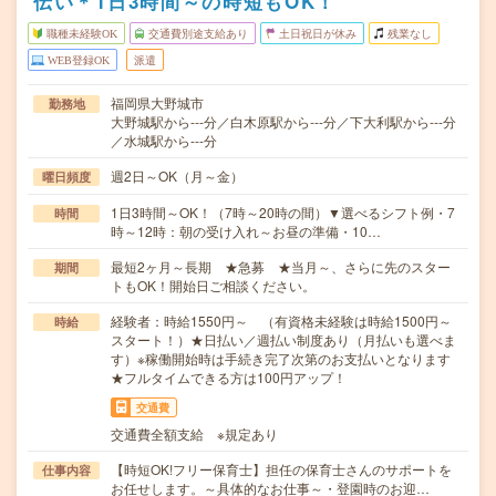
伝い＊1日3時間～の時短もOK！
職種未経験OK
交通費別途支給あり
土日祝日が休み
残業なし
WEB登録OK
派遣
福岡県大野城市
勤務地
大野城駅から---分／白木原駅から---分／下大利駅から---分
／水城駅から---分
週2日～OK（月～金）
曜日頻度
1日3時間～OK！（7時～20時の間）▼選べるシフト例・7
時間
時～12時：朝の受け入れ～お昼の準備・10…
最短2ヶ月～長期 ★急募 ★当月～、さらに先のスター
期間
トもOK！開始日ご相談ください。
経験者：時給1550円～ （有資格未経験は時給1500円～
時給
スタート！）★日払い／週払い制度あり（月払いも選べま
す）※稼働開始時は手続き完了次第のお支払いとなります
★フルタイムできる方は100円アップ！
交通費
交通費全額支給 ※規定あり
【時短OK!フリー保育士】担任の保育士さんのサポートを
仕事内容
お任せします。～具体的なお仕事～・登園時のお迎…