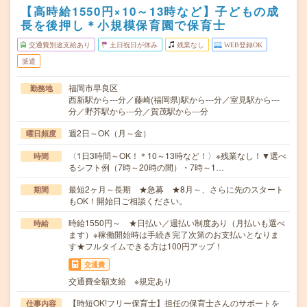
【高時給1550円×10～13時など】子どもの成
長を後押し＊小規模保育園で保育士
交通費別途支給あり
土日祝日が休み
残業なし
WEB登録OK
派遣
福岡市早良区
勤務地
西新駅から---分／藤崎(福岡県)駅から---分／室見駅から---
分／野芥駅から---分／賀茂駅から---分
週2日～OK（月～金）
曜日頻度
〈1日3時間～OK！＊10～13時など！〉※残業なし！▼選べ
時間
るシフト例（7時～20時の間）・7時～1…
最短2ヶ月～長期 ★急募 ★8月～、さらに先のスタート
期間
もOK！開始日ご相談ください。
時給1550円～ ★日払い／週払い制度あり（月払いも選べ
時給
ます）※稼働開始時は手続き完了次第のお支払いとなりま
す★フルタイムできる方は100円アップ！
交通費
交通費全額支給 ※規定あり
【時短OK!フリー保育士】担任の保育士さんのサポートを
仕事内容