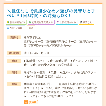
＼担任なしで負担少なめ／遊びの見守りと手
伝い＊1日3時間～の時短もOK！
職種未経験OK
交通費別途支給あり
土日祝日が休み
残業なし
WEB登録OK
派遣
福岡市早良区
勤務地
西新駅から---分／藤崎(福岡県)駅から---分／室見駅から---
分／野芥駅から---分／賀茂駅から---分
週2日～OK（月～金）
曜日頻度
1日3時間～OK！（7時～20時の間）▼選べるシフト例・7
時間
時～12時：朝の受け入れ～お昼の準備・10…
最短2ヶ月～長期 ★急募 ★当月～、さらに先のスター
期間
トもOK！開始日ご相談ください。
経験者：時給1550円～ （有資格未経験は時給1500円～
時給
スタート！）★日払い／週払い制度あり（月払いも選べま
す）※稼働開始時は手続き完了次第のお支払いとなります
★フルタイムできる方は100円アップ！
交通費