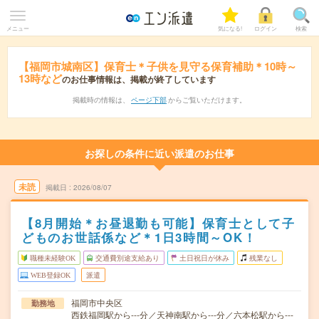
メニュー
気になる!
ログイン
検索
【福岡市城南区】保育士＊子供を見守る保育補助＊10時～
13時など
のお仕事情報は、掲載が終了しています
掲載時の情報は、
ページ下部
からご覧いただけます。
お探しの条件に近い派遣のお仕事
未読
掲載日
2026/08/07
【8月開始＊お昼退勤も可能】保育士として子
どものお世話係など＊1日3時間～OK！
職種未経験OK
交通費別途支給あり
土日祝日が休み
残業なし
WEB登録OK
派遣
福岡市中央区
勤務地
西鉄福岡駅から---分／天神南駅から---分／六本松駅から---