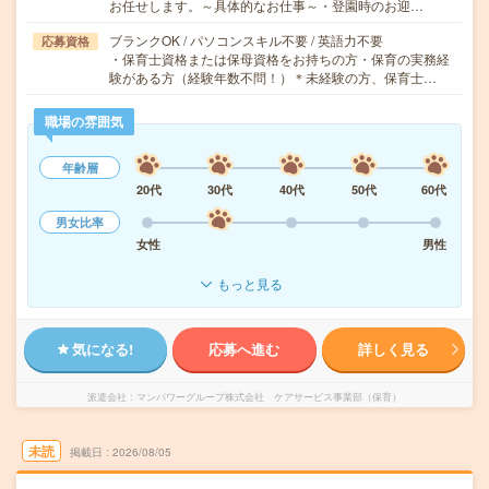
お任せします。～具体的なお仕事～・登園時のお迎…
ブランクOK / パソコンスキル不要 / 英語力不要
応募資格
・保育士資格または保母資格をお持ちの方・保育の実務経
験がある方（経験年数不問！）＊未経験の方、保育士…
職場の雰囲気
年齢層
20代
30代
40代
50代
60代
男女比率
女性
男性
もっと見る
気になる!
応募へ進む
詳しく見る
派遣会社
マンパワーグループ株式会社 ケアサービス事業部（保育）
未読
掲載日
2026/08/05