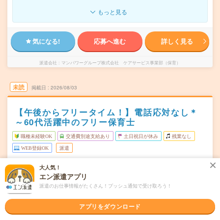
もっと見る
気になる!
応募へ進む
詳しく見る
派遣会社
マンパワーグループ株式会社 ケアサービス事業部（保育）
未読
掲載日
2026/08/03
【午後からフリータイム！】電話応対なし＊
～60代活躍中のフリー保育士
職種未経験OK
交通費別途支給あり
土日祝日が休み
残業なし
WEB登録OK
派遣
福岡県大野城市
勤務地
大人気！
大野城駅から---分／白木原駅から---分／下大利駅から---分
エン派遣アプリ
／水城駅から---分
派遣のお仕事情報がたくさん！プッシュ通知で受け取ろう！
週2日～OK（月～金）
曜日頻度
アプリをダウンロード
1日3時間～OK！（7時～20時の間）▼選べるシフト例・7
時間