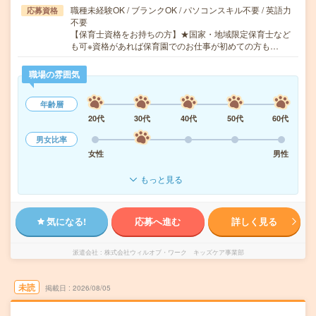
職種未経験OK / ブランクOK / パソコンスキル不要 / 英語力
応募資格
不要
【保育士資格をお持ちの方】★国家・地域限定保育士など
も可※資格があれば保育園でのお仕事が初めての方も…
職場の雰囲気
年齢層
20代
30代
40代
50代
60代
男女比率
女性
男性
もっと見る
気になる!
応募へ進む
詳しく見る
派遣会社
株式会社ウィルオブ・ワーク キッズケア事業部
未読
掲載日
2026/08/05