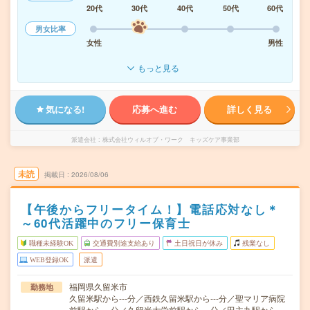
20代
30代
40代
50代
60代
男女比率
女性
男性
もっと見る
気になる!
応募へ進む
詳しく見る
派遣会社
株式会社ウィルオブ・ワーク キッズケア事業部
未読
掲載日
2026/08/06
【午後からフリータイム！】電話応対なし＊
～60代活躍中のフリー保育士
職種未経験OK
交通費別途支給あり
土日祝日が休み
残業なし
WEB登録OK
派遣
福岡県久留米市
勤務地
久留米駅から---分／西鉄久留米駅から---分／聖マリア病院
前駅から---分／久留米大学前駅から---分／田主丸駅から---