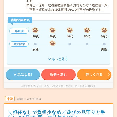
不要
保育士・保母・幼稚園教諭資格をお持ちの方＊履歴書・来
社不要＊資格があれば保育園でのお仕事が未経験でも…
職場の雰囲気
年齢層
20代
30代
40代
50代
60代
男女比率
女性
男性
もっと見る
気になる!
応募へ進む
詳しく見る
派遣会社
マンパワーグループ株式会社 ケアサービス事業部（保育）
未読
掲載日
2026/08/06
＼担任なしで負担少なめ／遊びの見守りと手