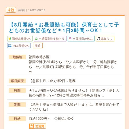
未読
掲載日
2026/08/05
【8月開始＊お昼退勤も可能】保育士として子
どものお世話係など＊1日3時間～OK！
職種未経験OK
交通費別途支給あり
土日祝日が休み
残業なし
WEB登録OK
派遣
福岡市博多区
勤務地
福岡空港(鉄道)駅から---分／吉塚駅から---分／雑餉隈駅か
ら---分／呉服町(福岡県)駅から---分／千代県庁口駅から---
分
【急募】月～金で週2日～勤務
曜日頻度
★1日3時間～OK♪残業はありません！【勤務シフト例】人
時間
気の時間帯：9～12時ご希望の時間帯をお知ら…
【急募】即日～長期まで大歓迎！ まずは、希望を聞かせて
期間
くださいね！
時給1550円～ ◇日払いOK
時給
交通費