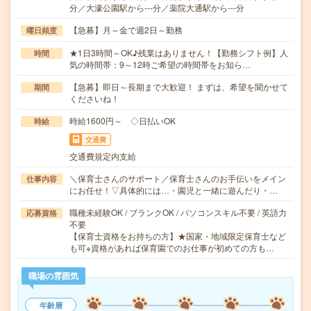
分／大濠公園駅から---分／薬院大通駅から---分
【急募】月～金で週2日～勤務
曜日頻度
★1日3時間～OK♪残業はありません！【勤務シフト例】人
時間
気の時間帯：9～12時ご希望の時間帯をお知ら…
【急募】即日～長期まで大歓迎！ まずは、希望を聞かせて
期間
くださいね！
時給1600円～ ◇日払いOK
時給
交通費
交通費規定内支給
＼保育士さんのサポート／保育士さんのお手伝いをメイン
仕事内容
にお任せ！▽具体的には…・園児と一緒に遊んだり・…
職種未経験OK / ブランクOK / パソコンスキル不要 / 英語力
応募資格
不要
【保育士資格をお持ちの方】★国家・地域限定保育士など
も可※資格があれば保育園でのお仕事が初めての方も…
職場の雰囲気
年齢層