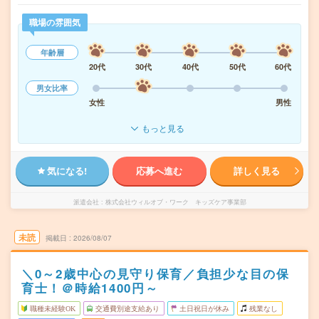
職場の雰囲気
年齢層
20代
30代
40代
50代
60代
男女比率
女性
男性
もっと見る
気になる!
応募へ進む
詳しく見る
派遣会社
株式会社ウィルオブ・ワーク キッズケア事業部
未読
掲載日
2026/08/07
＼0～2歳中心の見守り保育／負担少な目の保
育士！＠時給1400円～
職種未経験OK
交通費別途支給あり
土日祝日が休み
残業なし