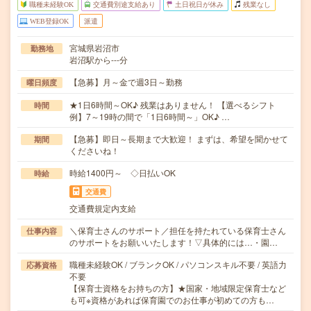
職種未経験OK
交通費別途支給あり
土日祝日が休み
残業なし
WEB登録OK
派遣
宮城県岩沼市
勤務地
岩沼駅から---分
【急募】月～金で週3日～勤務
曜日頻度
★1日6時間～OK♪ 残業はありません！ 【選べるシフト
時間
例】7～19時の間で「1日6時間～」OK♪ …
【急募】即日～長期まで大歓迎！ まずは、希望を聞かせて
期間
くださいね！
時給1400円～ ◇日払いOK
時給
交通費
交通費規定内支給
＼保育士さんのサポート／担任を持たれている保育士さん
仕事内容
のサポートをお願いいたします！▽具体的には…・園…
職種未経験OK / ブランクOK / パソコンスキル不要 / 英語力
応募資格
不要
【保育士資格をお持ちの方】★国家・地域限定保育士など
も可※資格があれば保育園でのお仕事が初めての方も…