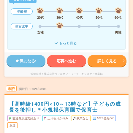
年齢層
20代
30代
40代
50代
60代
男女比率
女性
男性
もっと見る
気になる!
応募へ進む
詳しく見る
派遣会社
株式会社ウィルオブ・ワーク キッズケア事業部
未読
掲載日
2026/08/08
【高時給1400円×10～13時など】子どもの成
長を後押し＊小規模保育園で保育士
交通費別途支給あり
土日祝日が休み
残業なし
WEB登録OK
派遣