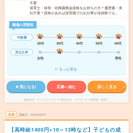
不要
保育士・保母・幼稚園教諭資格をお持ちの方＊履歴書・来
社不要＊資格があれば保育園でのお仕事が未経験でも…
職場の雰囲気
年齢層
20代
30代
40代
50代
60代
男女比率
女性
男性
もっと見る
気になる!
応募へ進む
詳しく見る
派遣会社
マンパワーグループ株式会社 ケアサービス事業部（保育）
未読
掲載日
2026/08/07
【高時給1400円×10～13時など】子どもの成