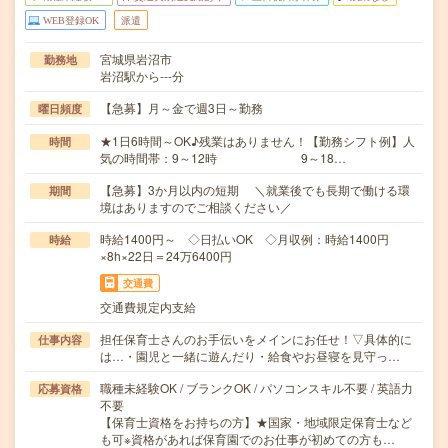
WEB登録OK
派遣
宮城県岩沼市
勤務地
岩沼駅から---分
【急募】月～金で週3日～勤務
曜日頻度
★1日6時間～OK♪残業はありません！【勤務シフト例】人
時間
気の時間帯：9～12時 9～18…
【急募】3か月以内の短期 ＼就業後でも長期で働ける環
期間
境はありますのでご相談ください／
時給1400円～ ◇日払いOK ◇月収例：時給1400円
時給
×8h×22日＝24万6400円
交通費
交通費規定内支給
担任保育士さんのお手伝いをメインにお任せ！▽具体的に
仕事内容
は…・園児と一緒に遊んだり・給食やお昼寝を見守っ…
職種未経験OK / ブランクOK / パソコンスキル不要 / 英語力
応募資格
不要
【保育士資格をお持ちの方】★国家・地域限定保育士など
も可※資格があれば保育園でのお仕事が初めての方も…