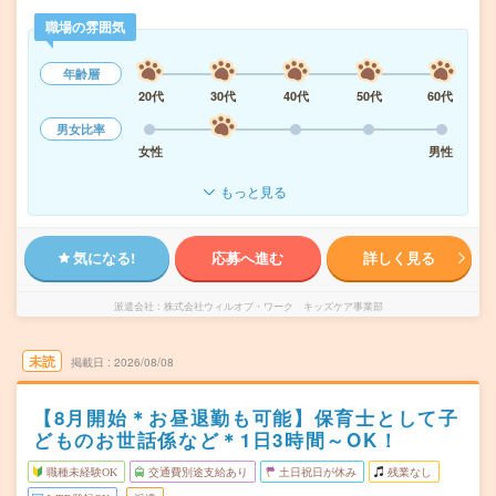
職場の雰囲気
年齢層
20代
30代
40代
50代
60代
男女比率
女性
男性
もっと見る
気になる!
応募へ進む
詳しく見る
派遣会社
株式会社ウィルオブ・ワーク キッズケア事業部
未読
掲載日
2026/08/08
【8月開始＊お昼退勤も可能】保育士として子
どものお世話係など＊1日3時間～OK！
職種未経験OK
交通費別途支給あり
土日祝日が休み
残業なし