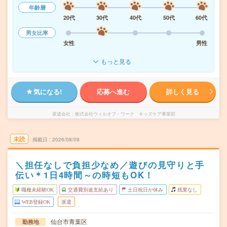
年齢層
20代
30代
40代
50代
60代
男女比率
女性
男性
もっと見る
気になる!
応募へ進む
詳しく見る
派遣会社
株式会社ウィルオブ・ワーク キッズケア事業部
未読
掲載日
2026/08/09
＼担任なしで負担少なめ／遊びの見守りと手
伝い＊1日4時間～の時短もOK！
職種未経験OK
交通費別途支給あり
土日祝日が休み
残業なし
WEB登録OK
派遣
仙台市青葉区
勤務地