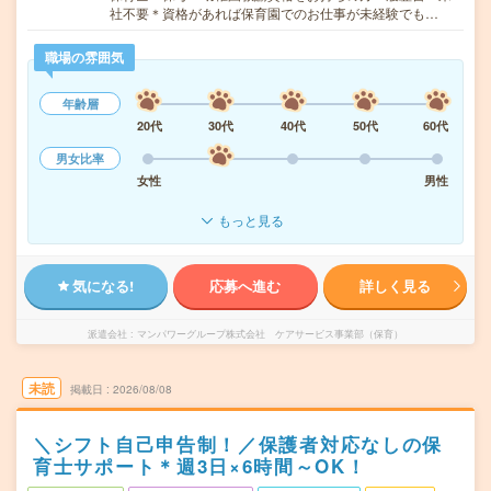
社不要＊資格があれば保育園でのお仕事が未経験でも…
職場の雰囲気
年齢層
20代
30代
40代
50代
60代
男女比率
女性
男性
もっと見る
気になる!
応募へ進む
詳しく見る
派遣会社
マンパワーグループ株式会社 ケアサービス事業部（保育）
未読
掲載日
2026/08/08
＼シフト自己申告制！／保護者対応なしの保
育士サポート＊週3日×6時間～OK！