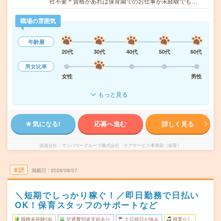
社不要＊資格があれば保育園でのお仕事が未経験でも…
職場の雰囲気
年齢層
20代
30代
40代
50代
60代
男女比率
女性
男性
もっと見る
気になる!
応募へ進む
詳しく見る
派遣会社
マンパワーグループ株式会社 ケアサービス事業部（保育）
未読
掲載日
2026/08/07
＼短期でしっかり稼ぐ！／即日勤務で日払い
OK！保育スタッフのサポートなど
職種未経験OK
交通費別途支給あり
土日祝日が休み
残業なし