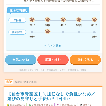
社不要＊資格があれば保育園でのお仕事が未経験でも…
職場の雰囲気
年齢層
20代
30代
40代
50代
60代
男女比率
女性
男性
もっと見る
気になる!
応募へ進む
詳しく見る
派遣会社
マンパワーグループ株式会社 ケアサービス事業部（保育）
未読
掲載日
2026/08/07
【仙台市青葉区】＼担任なしで負担少なめ／
遊びの見守りと手伝い＊1日4h～
職種未経験OK
交通費別途支給あり
土日祝日が休み
残業なし