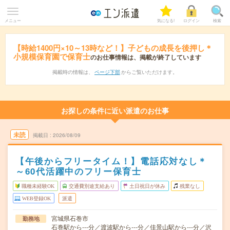
メニュー
気になる!
ログイン
検索
【時給1400円×10～13時など！】子どもの成長を後押し＊
小規模保育園で保育士
のお仕事情報は、掲載が終了しています
掲載時の情報は、
ページ下部
からご覧いただけます。
お探しの条件に近い派遣のお仕事
未読
掲載日
2026/08/09
【午後からフリータイム！】電話応対なし＊
～60代活躍中のフリー保育士
職種未経験OK
交通費別途支給あり
土日祝日が休み
残業なし
WEB登録OK
派遣
宮城県石巻市
勤務地
石巻駅から---分／渡波駅から---分／佳景山駅から---分／沢