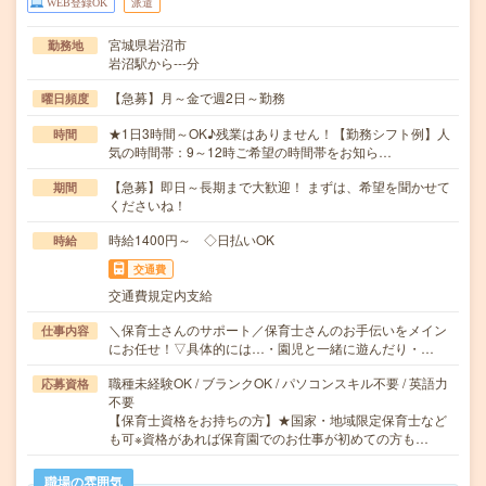
WEB登録OK
派遣
宮城県岩沼市
勤務地
岩沼駅から---分
【急募】月～金で週2日～勤務
曜日頻度
★1日3時間～OK♪残業はありません！【勤務シフト例】人
時間
気の時間帯：9～12時ご希望の時間帯をお知ら…
【急募】即日～長期まで大歓迎！ まずは、希望を聞かせて
期間
くださいね！
時給1400円～ ◇日払いOK
時給
交通費
交通費規定内支給
＼保育士さんのサポート／保育士さんのお手伝いをメイン
仕事内容
にお任せ！▽具体的には…・園児と一緒に遊んだり・…
職種未経験OK / ブランクOK / パソコンスキル不要 / 英語力
応募資格
不要
【保育士資格をお持ちの方】★国家・地域限定保育士など
も可※資格があれば保育園でのお仕事が初めての方も…
職場の雰囲気