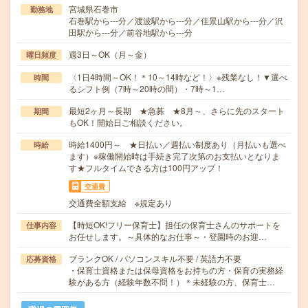
宮城県石巻市
勤務地
石巻駅から---分／渡波駅から---分／佳景山駅から---分／沢
田駅から---分／前谷地駅から---分
週3日～OK（月～金）
曜日頻度
〈1日4時間～OK！＊10～14時など！〉※残業なし！▼選べ
時間
るシフト例（7時～20時の間）・7時～1…
最短2ヶ月～長期 ★急募 ★8月～、さらに先のスタート
期間
もOK！開始日ご相談ください。
時給1400円～ ★日払い／週払い制度あり（月払いも選べ
時給
ます）※稼働開始時は手続き完了次第のお支払いとなりま
す★フルタイムできる方は100円アップ！
交通費
交通費全額支給 ※規定あり
【時短OK!フリー保育士】担任の保育士さんのサポートを
仕事内容
お任せします。～具体的なお仕事～・登園時のお迎…
ブランクOK / パソコンスキル不要 / 英語力不要
応募資格
・保育士資格または保母資格をお持ちの方・保育の実務経
験がある方（経験年数不問！）＊未経験の方、保育士…