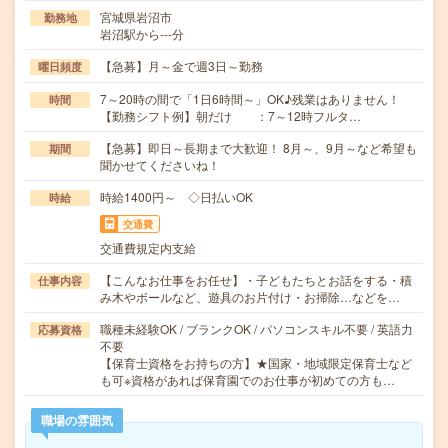
宮城県岩沼市
勤務地
岩沼駅から---分
【急募】月～金で週3日～勤務
曜日頻度
7～20時の間で「1日6時間～」OK♪残業はありません！
時間
【勤務シフト例】朝だけ ：7～12時フルタ…
【急募】即日～長期まで大歓迎！ 8月～、9月～など希望も
期間
聞かせてくださいね！
時給1400円～ ◇日払いOK
時給
交通費
交通費規定内支給
【こんなお仕事をお任せ】・子どもたちとお話をする・積
仕事内容
み木やボールなど、遊具のお片付け・お掃除…などを…
職種未経験OK / ブランクOK / パソコンスキル不要 / 英語力
応募資格
不要
【保育士資格をお持ちの方】★国家・地域限定保育士など
も可※資格があれば保育園でのお仕事が初めての方も…
職場の雰囲気