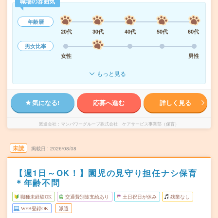
職場の雰囲気
年齢層
20代
30代
40代
50代
60代
男女比率
女性
男性
もっと見る
気になる!
応募へ進む
詳しく見る
派遣会社
マンパワーグループ株式会社 ケアサービス事業部（保育）
未読
掲載日
2026/08/08
【週1日～OK！】園児の見守り担任ナシ保育
＊年齢不問
職種未経験OK
交通費別途支給あり
土日祝日が休み
残業なし
WEB登録OK
派遣