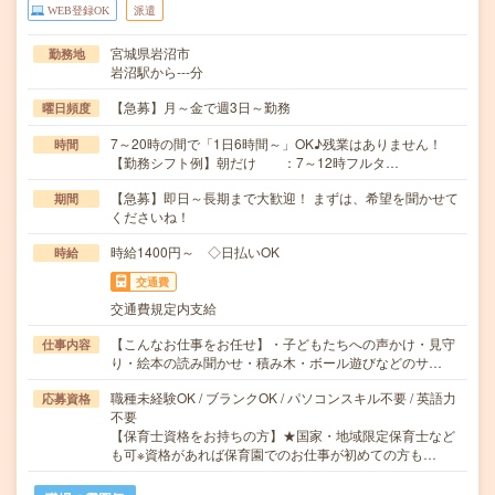
WEB登録OK
派遣
宮城県岩沼市
勤務地
岩沼駅から---分
【急募】月～金で週3日～勤務
曜日頻度
7～20時の間で「1日6時間～」OK♪残業はありません！
時間
【勤務シフト例】朝だけ ：7～12時フルタ…
【急募】即日～長期まで大歓迎！ まずは、希望を聞かせて
期間
くださいね！
時給1400円～ ◇日払いOK
時給
交通費
交通費規定内支給
【こんなお仕事をお任せ】・子どもたちへの声かけ・見守
仕事内容
り・絵本の読み聞かせ・積み木・ボール遊びなどのサ…
職種未経験OK / ブランクOK / パソコンスキル不要 / 英語力
応募資格
不要
【保育士資格をお持ちの方】★国家・地域限定保育士など
も可※資格があれば保育園でのお仕事が初めての方も…