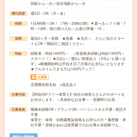
田駅から---分／前谷地駅から---分
週3日～OK（月～金）
曜日頻度
1日4時間～OK！（7時～20時の間）▼選べるシフト例・7
時間
時～12時：朝の受け入れ～お昼の準備・10…
最短2ヶ月～長期 ★急募 ★当月～、さらに先のスター
期間
トもOK！開始日ご相談ください。
経験者：時給1400円～ （有資格未経験は時給1300円～
時給
スタート！）★日払い／週払い制度あり（月払いも選べま
す）※稼働開始時は手続き完了次第のお支払いとなります
★フルタイムできる方は100円アップ！
交通費
交通費全額支給 ※規定あり
【時短OK!フリー保育士】担任の保育士さんのサポートを
仕事内容
お任せします。～具体的なお仕事～・登園時のお迎…
職種未経験OK / ブランクOK / パソコンスキル不要 / 英語力
応募資格
不要
保育士・保母・幼稚園教諭資格をお持ちの方＊履歴書・来
社不要＊資格があれば保育園でのお仕事が未経験でも…