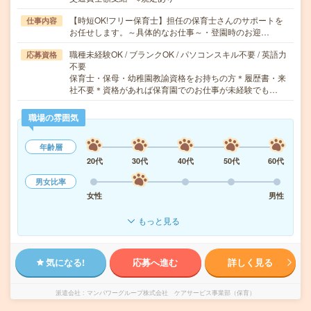
【時短OK!フリー保育士】担任の保育士さんのサポートを
仕事内容
お任せします。～具体的なお仕事～・登園時のお迎…
職種未経験OK / ブランクOK / パソコンスキル不要 / 英語力
応募資格
不要
保育士・保母・幼稚園教諭資格をお持ちの方＊履歴書・来
社不要＊資格があれば保育園でのお仕事が未経験でも…
職場の雰囲気
年齢層
20代
30代
40代
50代
60代
男女比率
女性
男性
もっと見る
気になる!
応募へ進む
詳しく見る
派遣会社
マンパワーグループ株式会社 ケアサービス事業部（保育）