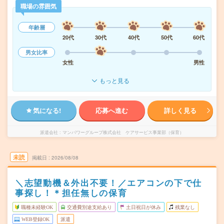
職場の雰囲気
年齢層
20代
30代
40代
50代
60代
男女比率
女性
男性
もっと見る
気になる!
応募へ進む
詳しく見る
派遣会社
マンパワーグループ株式会社 ケアサービス事業部（保育）
未読
掲載日
2026/08/08
＼志望動機＆外出不要！／エアコンの下で仕
事探し！＊担任無しの保育
職種未経験OK
交通費別途支給あり
土日祝日が休み
残業なし
WEB登録OK
派遣