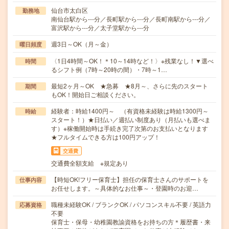
仙台市太白区
勤務地
南仙台駅から---分／長町駅から---分／長町南駅から---分／
富沢駅から---分／太子堂駅から---分
週3日～OK（月～金）
曜日頻度
〈1日4時間～OK！＊10～14時など！〉※残業なし！▼選べ
時間
るシフト例（7時～20時の間）・7時～1…
最短2ヶ月～OK ★急募 ★8月～、さらに先のスタート
期間
もOK！開始日ご相談ください。
経験者：時給1400円～ （有資格未経験は時給1300円～
時給
スタート！）★日払い／週払い制度あり（月払いも選べま
す）※稼働開始時は手続き完了次第のお支払いとなります
★フルタイムできる方は100円アップ！
交通費
交通費全額支給 ※規定あり
【時短OK!フリー保育士】担任の保育士さんのサポートを
仕事内容
お任せします。～具体的なお仕事～・登園時のお迎…
職種未経験OK / ブランクOK / パソコンスキル不要 / 英語力
応募資格
不要
保育士・保母・幼稚園教諭資格をお持ちの方＊履歴書・来