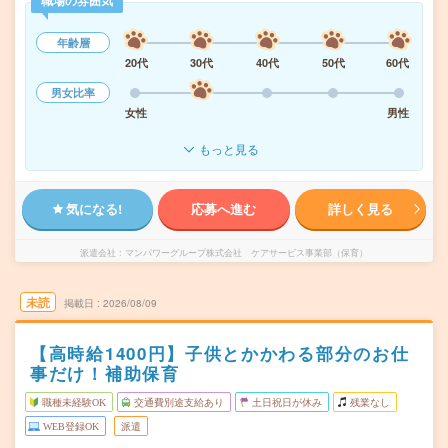
職場の雰囲気
年齢層
20代
30代
40代
50代
60代
男女比率
女性
男性
もっと見る
気になる!
応募へ進む
詳しく見る
派遣会社
マンパワーグループ株式会社 ケアサービス事業部（保育）
未読
掲載日
2026/08/09
【高時給1400円】子供とかかわる部分のお仕
事だけ！補助保育
職種未経験OK
交通費別途支給あり
土日祝日が休み
残業なし
WEB登録OK
派遣