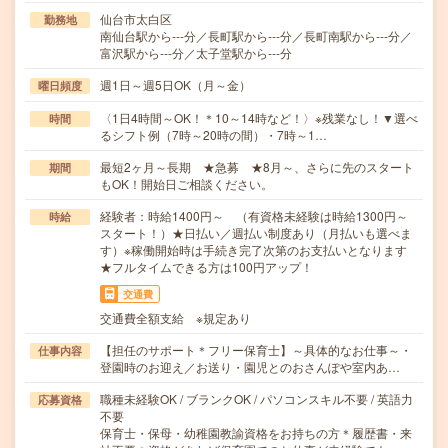
仙台市太白区
勤務地
南仙台駅から---分／長町駅から---分／長町南駅から---分／
富沢駅から---分／太子堂駅から---分
週1日～週5日OK（月～金）
曜日頻度
〈1日4時間～OK！＊10～14時など！〉※残業なし！▼選べ
時間
るシフト例（7時～20時の間）・7時～1…
最短2ヶ月～長期 ★急募 ★8月～、さらに先のスタート
期間
もOK！開始日ご相談ください。
経験者：時給1400円～ （有資格未経験は時給1300円～
時給
スタート！）★日払い／週払い制度あり（月払いも選べま
す）※稼働開始時は手続き完了次第のお支払いとなります
★フルタイムできる方は100円アップ！
交通費
交通費全額支給 ※規定あり
【担任のサポート＊フリー保育士】～具体的なお仕事～・
仕事内容
登園時のお迎え／お送り・園児とのおさんぽや室内あ…
職種未経験OK / ブランクOK / パソコンスキル不要 / 英語力
応募資格
不要
保育士・保母・幼稚園教諭資格をお持ちの方＊履歴書・来