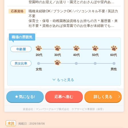
登園時のお迎え／お送り・園児とのおさんぽや室内あ…
職種未経験OK / ブランクOK / パソコンスキル不要 / 英語力
応募資格
不要
保育士・保母・幼稚園教諭資格をお持ちの方＊履歴書・来
社不要＊資格があれば保育園でのお仕事が未経験でも…
職場の雰囲気
年齢層
20代
30代
40代
50代
60代
男女比率
女性
男性
もっと見る
気になる!
応募へ進む
詳しく見る
派遣会社
マンパワーグループ株式会社 ケアサービス事業部（保育）
未読
掲載日
2026/08/06