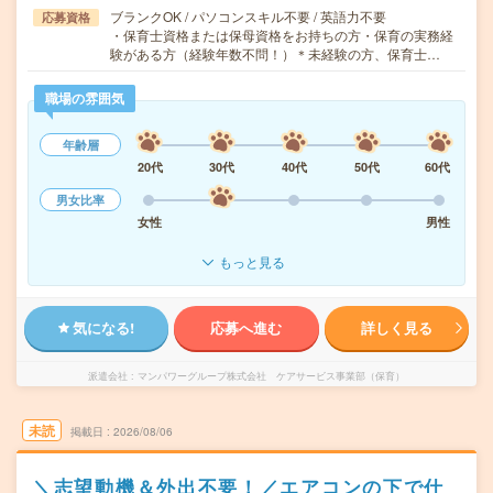
ブランクOK / パソコンスキル不要 / 英語力不要
応募資格
・保育士資格または保母資格をお持ちの方・保育の実務経
験がある方（経験年数不問！）＊未経験の方、保育士…
職場の雰囲気
年齢層
20代
30代
40代
50代
60代
男女比率
女性
男性
もっと見る
気になる!
応募へ進む
詳しく見る
派遣会社
マンパワーグループ株式会社 ケアサービス事業部（保育）
未読
掲載日
2026/08/06
＼志望動機＆外出不要！／エアコンの下で仕