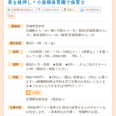
長を後押し＊小規模保育園で保育士
交通費別途支給あり
土日祝日が休み
残業なし
WEB登録OK
派遣
宮城県登米市
勤務地
石越駅から---分／梅ケ沢駅から---分／新田(宮城県)駅から--
-分／御岳堂駅から---分／柳津(宮城県)駅から---分
週3日～OK（月～金）
曜日頻度
〈1日4時間～OK！＊10～14時など！〉※残業なし！▼選べ
時間
るシフト例（7時～20時の間）・7時～1…
最短2ヶ月～長期 ★急募 ★8月～、さらに先のスタート
期間
もOK！開始日ご相談ください。
時給1400円～ ★日払い／週払い制度あり（月払いも選べ
時給
ます）※稼働開始時は手続き完了次第のお支払いとなりま
す★フルタイムできる方は100円アップ！
交通費
交通費全額支給 ※規定あり
【時短OK!フリー保育士】担任の保育士さんのサポートを
仕事内容
お任せします。～具体的なお仕事～・登園時のお迎…