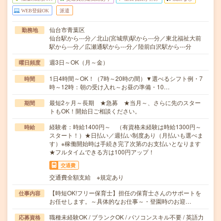
WEB登録OK
派遣
仙台市青葉区
勤務地
仙台駅から---分／北山(宮城県)駅から---分／東北福祉大前
駅から---分／広瀬通駅から---分／陸前白沢駅から---分
週3日～OK（月～金）
曜日頻度
1日4時間～OK！（7時～20時の間）▼選べるシフト例・7
時間
時～12時：朝の受け入れ～お昼の準備・10…
最短2ヶ月～長期 ★急募 ★当月～、さらに先のスター
期間
トもOK！開始日ご相談ください。
経験者：時給1400円～ （有資格未経験は時給1300円～
時給
スタート！）★日払い／週払い制度あり（月払いも選べま
す）※稼働開始時は手続き完了次第のお支払いとなります
★フルタイムできる方は100円アップ！
交通費
交通費全額支給 ※規定あり
【時短OK!フリー保育士】担任の保育士さんのサポートを
仕事内容
お任せします。～具体的なお仕事～・登園時のお迎…
職種未経験OK / ブランクOK / パソコンスキル不要 / 英語力
応募資格