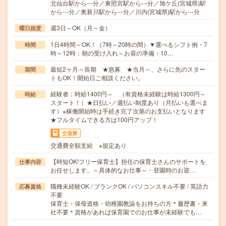
北仙台駅から---分／東照宮駅から---分／旭ケ丘(宮城県)駅
から---分／奥新川駅から---分／川内(宮城県)駅から---分
週3日～OK（月～金）
曜日頻度
1日4時間～OK！（7時～20時の間）▼選べるシフト例・7
時間
時～12時：朝の受け入れ～お昼の準備・10…
最短2ヶ月～長期 ★急募 ★当月～、さらに先のスター
期間
トもOK！開始日ご相談ください。
経験者：時給1400円～ （有資格未経験は時給1300円～
時給
スタート！）★日払い／週払い制度あり（月払いも選べま
す）※稼働開始時は手続き完了次第のお支払いとなります
★フルタイムできる方は100円アップ！
交通費
交通費全額支給 ※規定あり
【時短OK!フリー保育士】担任の保育士さんのサポートを
仕事内容
お任せします。～具体的なお仕事～・登園時のお迎…
職種未経験OK / ブランクOK / パソコンスキル不要 / 英語力
応募資格
不要
保育士・保母資格・幼稚園教諭をお持ちの方＊履歴書・来
社不要＊資格があれば保育園でのお仕事が未経験でも…