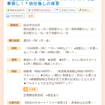
事探し！＊担任無しの保育
職種未経験OK
交通費別途支給あり
土日祝日が休み
残業なし
WEB登録OK
派遣
仙台市太白区
勤務地
南仙台駅から---分／長町駅から---分／長町南駅から---分／
富沢駅から---分／太子堂駅から---分
週3日～OK（月～金）
曜日頻度
〈1日4時間～OK！＊10～14時など！〉※残業なし！▼選べ
時間
るシフト例（7時～20時の間）・7時～1…
最短2ヶ月～長期 ★急募 ★8月～、さらに先のスタート
期間
もOK！開始日ご相談ください。
経験者：時給1400円～ （有資格未経験は時給1300円～
時給
スタート！）★日払い／週払い制度あり（月払いも選べま
す）※稼働開始時は手続き完了次第のお支払いとなります
★フルタイムできる方は100円アップ！
交通費
交通費全額支給 ※規定あり
【担任のサポート＊フリー保育士】～具体的なお仕事～・
仕事内容