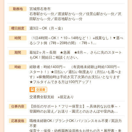
宮城県石巻市
勤務地
石巻駅から---分／渡波駅から---分／佳景山駅から---分／沢
田駅から---分／前谷地駅から---分
週3日～OK（月～金）
曜日頻度
〈1日4時間～OK！＊10～14時など！〉※残業なし！▼選べ
時間
るシフト例（7時～20時の間）・7時～1…
最短2ヶ月～長期 ★急募 ★8月～、さらに先のスタート
期間
もOK！開始日ご相談ください。
経験者：時給1400円～ （有資格未経験は時給1300円～
時給
スタート！）★日払い／週払い制度あり（月払いも選べま
す）※稼働開始時は手続き完了次第のお支払いとなります
★フルタイムできる方は100円アップ！
交通費
交通費全額支給 ※規定あり
【担任のサポート＊フリー保育士】～具体的なお仕事～・
仕事内容
登園時のお迎え／お送り・園児とのおさんぽや室内あ…
職種未経験OK / ブランクOK / パソコンスキル不要 / 英語力
応募資格
不要
保育士・保母・幼稚園教諭資格をお持ちの方＊履歴書・来