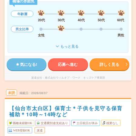
職場の雰囲気
年齢層
20代
30代
40代
50代
60代
男女比率
女性
男性
もっと見る
気になる!
応募へ進む
詳しく見る
派遣会社
株式会社ウィルオブ・ワーク キッズケア事業部
未読
掲載日
2026/08/07
【仙台市太白区】保育士＊子供を見守る保育
補助＊10時～14時など
職種未経験OK
交通費別途支給あり
土日祝日が休み
残業なし
WEB登録OK
派遣