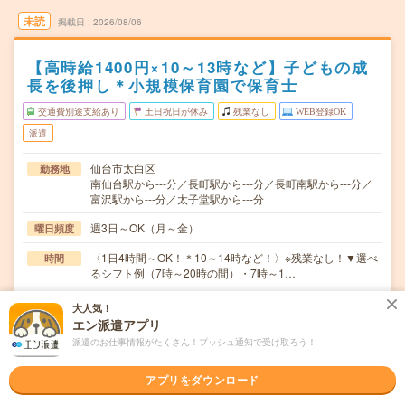
未読
掲載日
2026/08/06
【高時給1400円×10～13時など】子どもの成
長を後押し＊小規模保育園で保育士
交通費別途支給あり
土日祝日が休み
残業なし
WEB登録OK
派遣
仙台市太白区
勤務地
南仙台駅から---分／長町駅から---分／長町南駅から---分／
富沢駅から---分／太子堂駅から---分
週3日～OK（月～金）
曜日頻度
〈1日4時間～OK！＊10～14時など！〉※残業なし！▼選べ
時間
るシフト例（7時～20時の間）・7時～1…
最短2ヶ月～長期 ★急募 ★8月～、さらに先のスタート
期間
大人気！
もOK！開始日ご相談ください。
エン派遣アプリ
派遣のお仕事情報がたくさん！プッシュ通知で受け取ろう！
時給1400円～ ★日払い／週払い制度あり（月払いも選べ
時給
ます）※稼働開始時は手続き完了次第のお支払いとなりま
す★フルタイムできる方は100円アップ！
アプリをダウンロード
交通費